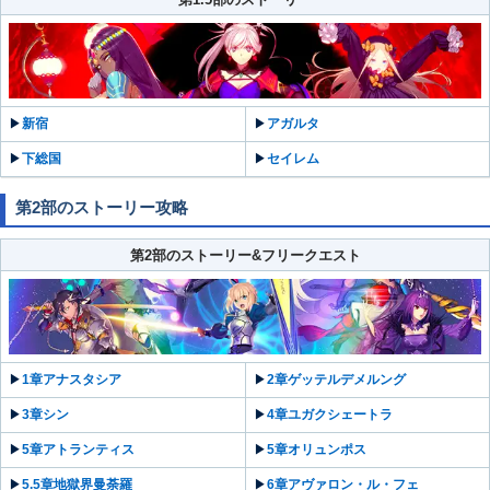
▶︎
新宿
▶︎
アガルタ
▶︎
下総国
▶︎
セイレム
第2部のストーリー攻略
第2部のストーリー&フリークエスト
▶︎
1章アナスタシア
▶︎
2章ゲッテルデメルング
▶︎
3章シン
▶︎
4章ユガクシェートラ
▶︎
5章アトランティス
▶︎
5章オリュンポス
▶︎
5.5章地獄界曼荼羅
▶︎
6章アヴァロン・ル・フェ