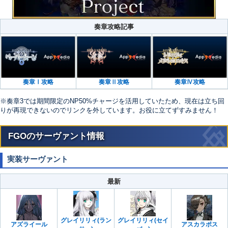
奏章攻略記事
奏章Ⅰ攻略
奏章Ⅱ攻略
奏章Ⅳ攻略
※奏章3では期間限定のNP50%チャージを活用していたため、現在は立ち回
りが再現できないのでリンクを外しています。お役に立てずすみません！
FGOのサーヴァント情報
実装サーヴァント
最新
グレイリリィ(ラン
グレイリリィ(セイ
アズライール
アスカラポス