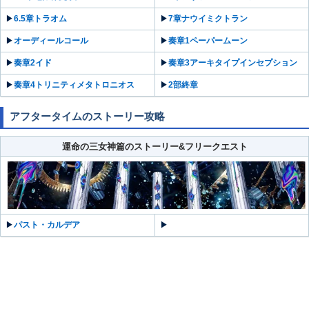
▶︎
6.5章トラオム
▶︎
7章ナウイミクトラン
▶︎
オーディールコール
▶︎
奏章1ペーパームーン
▶︎
奏章2イド
▶︎
奏章3アーキタイプインセプション
▶︎
奏章4トリニティメタトロニオス
▶︎
2部終章
アフタータイムのストーリー攻略
運命の三女神篇のストーリー&フリークエスト
▶︎
パスト・カルデア
▶︎