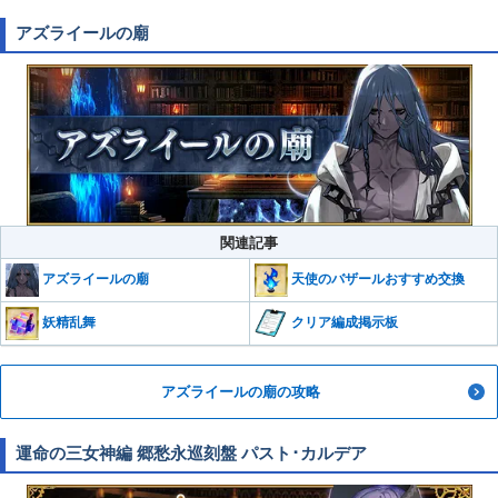
アズライールの廟
関連記事
アズライールの廟
天使のバザールおすすめ交換
妖精乱舞
クリア編成掲示板
アズライールの廟の攻略
運命の三女神編 郷愁永巡刻盤 パスト･カルデア