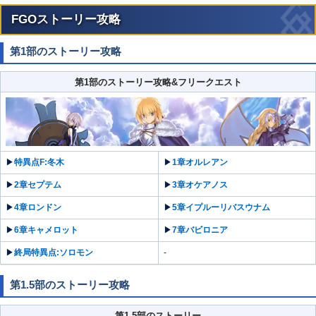
FGOストーリー攻略
第1部のストーリー攻略
第1部のストーリー攻略&フリークエスト
▶︎
特異点F:冬木
▶︎
1章オルレアン
▶︎
2章セプテム
▶︎
3章オケアノス
▶︎
4章ロンドン
▶︎
5章イプルーリバスウナム
▶︎
6章キャメロット
▶︎
7章バビロニア
▶︎
終局特異点:ソロモン
-
第1.5部のストーリー攻略
第1.5部のストーリー