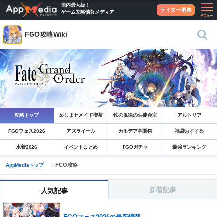
国内最大級！
ライター募集
ゲーム攻略情報メディア
FGO攻略Wiki
攻略トップ
めしませメイド喫茶
鉄の規律の生徒会室
アルトリア
FGOフェス2026
アズライール
カルデア学園祭
福袋おすすめ
水着2026
イベントまとめ
FGOガチャ
最強ランキング
FGO攻略
AppMediaトップ
新着記事
人気記事
FGOフェス2026の最新情報