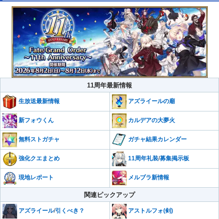
11周年最新情報
生放送最新情報
アズライールの廟
新フォウくん
カルデアの大夢火
無料ストガチャ
ガチャ結果カレンダー
強化クエまとめ
11周年礼装
/
募集掲示板
現地レポート
メルブラ新情報
関連ピックアップ
アズライール
/
引くべき？
アストルフォ(剣)