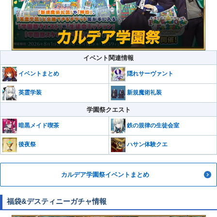
イベント関連情報
イベントまとめ
隠れサーヴァント
英霊学装
新規魔術礼装
学園祭クエスト
暗黒メイド喫茶
鉄の規律の生徒会室
後夜祭
ハサン体験クエ
カルデア学園祭イベントまとめ
福袋&デスティニーガチャ情報