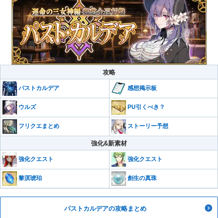
攻略
感想掲示板
パストカルデア
ウルズ
PU引くべき？
フリクエまとめ
ストーリー予想
強化&新素材
強化クエスト
強化クエスト
黎溟琥珀
創生の真珠
パストカルデアの攻略まとめ