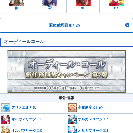
術
殺
狂
EX
冠位戴冠戦まとめ
オーディールコール
最新情報
フリクエまとめ
高難易度まとめ
オルガマリークエ1
オルガマリークエ2
オルガマリークエ3
オルガマリークエ4