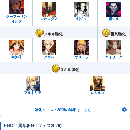
クーフーリン
レオニダス
剣ジル
術ジル
オルタ
スキル強化
宝具強化
卑弥呼
ジキル
ヴリトラ
エイリーク
スキル強化
アルトリア
ロムルス
強化クエスト20弾の詳細はこちら
FGO11周年(FGOフェス2026)