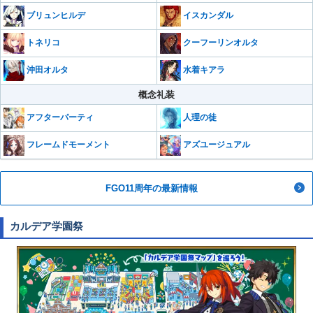
ブリュンヒルデ
イスカンダル
トネリコ
クーフーリンオルタ
沖田オルタ
水着キアラ
概念礼装
アフターパーティ
人理の徒
フレームドモーメント
アズユージュアル
FGO11周年の最新情報
カルデア学園祭