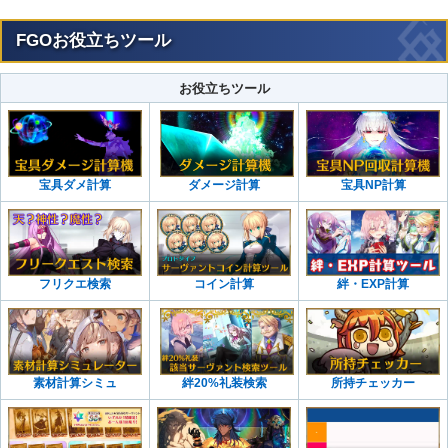
FGOお役立ちツール
お役立ちツール
宝具ダメ計算
ダメージ計算
宝具NP計算
フリクエ検索
コイン計算
絆・EXP計算
素材計算シミュ
絆20%礼装検索
所持チェッカー