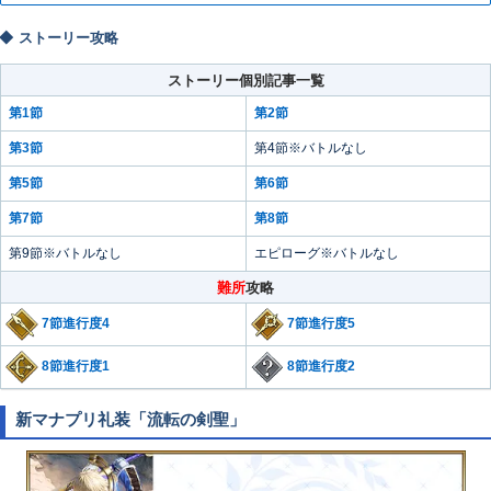
ストーリー攻略
ストーリー個別記事一覧
第1節
第2節
第3節
第4節※バトルなし
第5節
第6節
第7節
第8節
第9節※バトルなし
エピローグ※バトルなし
難所
攻略
7節進行度4
7節進行度5
8節進行度1
8節進行度2
新マナプリ礼装「流転の剣聖」