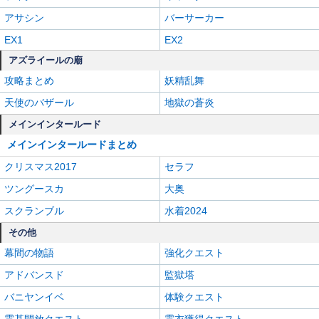
アサシン
バーサーカー
EX1
EX2
アズライールの廟
攻略まとめ
妖精乱舞
天使のバザール
地獄の蒼炎
メインインタールード
メインインタールードまとめ
クリスマス2017
セラフ
ツングースカ
大奥
スクランブル
水着2024
その他
幕間の物語
強化クエスト
アドバンスド
監獄塔
バニヤンイベ
体験クエスト
霊基開放クエスト
霊衣獲得クエスト