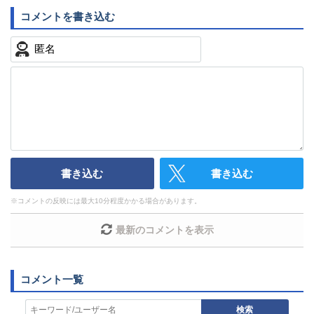
以下の書き込みを禁止とし、場合によってはコメント削除や書き
込み制限を行う可能性がございます。 あらかじめご了承くださ
い。
・公序良俗に反する投稿
・スパムなど、記事内容と関係のない投稿
・誰かになりすます行為
・個人情報の投稿や、他者のプライバシーを侵害する投
稿
・一度削除された投稿を再び投稿すること
・外部サイトへの誘導や宣伝
書き込む
書き込む
・アカウントの売買など金銭が絡む内容の投稿
・各ゲームのネタバレを含む内容の投稿
※
コメントの反映には最大10分程度かかる場合があります。
・その他、管理者が不適切と判断した投稿
コメントの削除につきましては下記フォームより申請を
最新のコメントを表示
いただけますでしょうか。
コメントの削除を申請する
※投稿内容を確認後、順次
対応させていただきます。ご了承ください。
※一度削除したコメントは復元ができませんのでご注意
検索