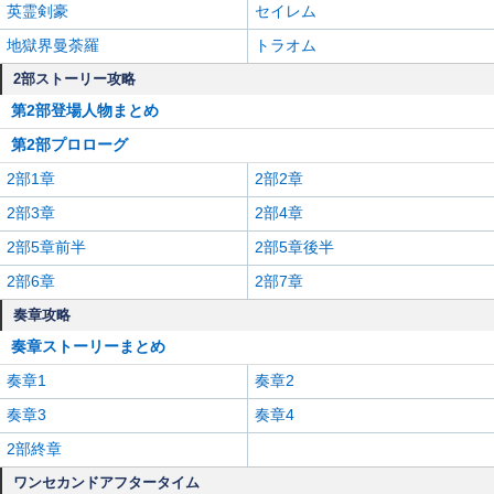
英霊剣豪
セイレム
地獄界曼荼羅
トラオム
2部ストーリー攻略
第2部登場人物まとめ
第2部プロローグ
2部1章
2部2章
2部3章
2部4章
2部5章前半
2部5章後半
2部6章
2部7章
奏章攻略
奏章ストーリーまとめ
奏章1
奏章2
奏章3
奏章4
2部終章
ワンセカンドアフタータイム