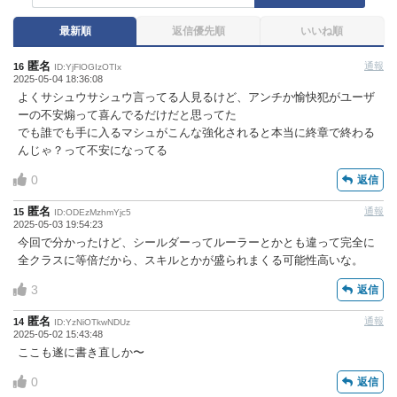
ください。
最新順
返信優先順
いいね順
また、過度な利用規約の違反や、弊社に損害の及ぶ内容の書き込
みがあった場合は、法的措置をとらせていただく場合もございま
匿名
通報
16
すので、あらかじめご理解くださいませ。
ID:YjFlOGIzOTIx
2025-05-04 18:36:08
よくサシュウサシュウ言ってる人見るけど、アンチか愉快犯がユーザ
ーの不安煽って喜んでるだけだと思ってた
でも誰でも手に入るマシュがこんな強化されると本当に終章で終わる
んじゃ？って不安になってる
0
返信
匿名
通報
15
ID:ODEzMzhmYjc5
2025-05-03 19:54:23
今回で分かったけど、シールダーってルーラーとかとも違って完全に
全クラスに等倍だから、スキルとかが盛られまくる可能性高いな。
3
返信
匿名
通報
14
ID:YzNiOTkwNDUz
2025-05-02 15:43:48
ここも遂に書き直しか〜
0
返信