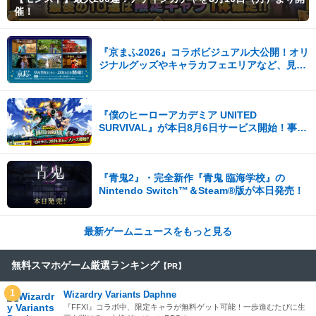
催！
『京まふ2026』コラボビジュアル大公開！オリ
ジナルグッズやキャラカフェエリアなど、見ど
ころ満載！！
『僕のヒーローアカデミア UNITED
SURVIVAL』が本日8月6日サービス開始！事前
登録者数100万を突破！
『青鬼2』・完全新作『青鬼 臨海学校』の
Nintendo Switch™＆Steam®版が本日発売！
最新ゲームニュースをもっと見る
無料スマホゲーム厳選ランキング
【PR】
1
Wizardry Variants Daphne
『FFXI』コラボ中、限定キャラが無料ゲット可能！一歩進むたびに生