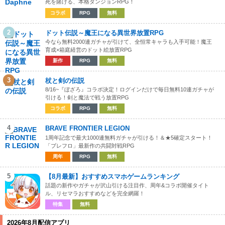
死を賭ける、本格ダンジョンRPG！
コラボ
RPG
無料
2
ドット伝説～魔王になる異世界放置RPG
今なら無料2000連ガチャが引けて、全恒常キャラも入手可能！魔王
育成×箱庭経営のドット絵放置RPG
新作
RPG
無料
3
杖と剣の伝説
8/16~『ぼざろ』コラボ決定！ログインだけで毎日無料10連ガチャが
引ける！剣と魔法で戦う放置RPG
コラボ
RPG
無料
4
BRAVE FRONTIER LEGION
1周年記念で最大1000連無料ガチャが引ける！＆★5確定スタート！
「ブレフロ」最新作の共闘対戦RPG
周年
RPG
無料
5
【8月最新】おすすめスマホゲームランキング
話題の新作やガチャが沢山引ける注目作、周年&コラボ開催タイト
ル、リセマラおすすめなどを完全網羅！
特集
無料
2026年8月配信アプリ