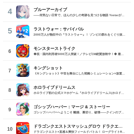
4
ブルーアーカイブ
――何気ない日常で、ほんの少しの奇跡を見つける物語 Yostarが贈る学園×青春×物語RPG『ブルーアーカイブ -Blue Archive-』！ 先生として、個性豊かで魅力的な生徒たちと共に、一風変わった学園都市キヴォトスの 日常を過ごそう！ ■あらすじ ここは学園都市キヴォトス。 数千の学園からなる超巨大学園都市では、日々トラブルが絶えない。 この問題に対応すべく、連邦生徒会長によって連邦捜査部【シャーレ】が設立された。 この物語は【シャーレ】の顧問となる先生とそれに協力する生徒たちと学園都市での日常を 描いた物語である。 ▼可愛いキャラクターが活躍する3Dバトル 大迫力の3Dリアルタイムバトル！ 可愛いキャラクター達が画面いっぱいに所狭しと大活躍。 あなたは先生として、生徒たちを指揮しよう！ ▼個性豊かなキャラクターを彩るハイクオリティの2Dアニメーション 美少女キャラクターたちが綺麗な2Dアニメーションであなたを迎えてくれる！ 仲良くなると特別なアニメーションが見れることもあるぞ！ ▼生徒たちと絆を深めて彼女たちと特別な日常を過ごそう！ 一緒にいる時間が長ければ長いほど、彼女たちはあなたとの絆は深まっていく。 そんな彼女たちとの日々が、きっとあなたの日常を特別なものに！ ▼公式Twitter https://twitter.com/Blue_ArchiveJP ▼公式サイト https://bluearchive.jp/ (C)Yostar, Inc.
5
ラストウォー：サバイバル
2000万人が熱狂中の『ラストウォー』！ ゾンビの群れをくぐり抜け、超爽快バトルでストレス発散！ 世界は、崩壊の一途を辿ります………ゾンビに支配された世界で生き残るためには、戦うしかありません。 あなたは数少ない生存者として、押し寄せてくるゾンビの群れをせん滅することになります。 「生存者よ、終末世界の救世主になれ！」 ◆一瞬の判断で勝利を掴もう レーンに障害物とゾンビが待ち構えている。 避けるか、破壊するかの二択でゾンビの群れをくぐり抜け、勝利へと進もう！ ◆人類最後の砦を作ろう 基地建設、科学研究、部隊訓練、ゾンビ討伐…… 生存者基地を拠点に、自らの手で未来を切り開こう！ ◆最強チームを結成しよう 仲間となる英雄を集め、自分好みの最強部隊を作り上げよう。 多種多様なスキルを組み合わせ、ゾンビをボコボコにしよう！ ◆2000万人と一緒に楽しもう 終末世界でもチームワークが大切だ。 世界中のプレイヤーと協力し、強大なボスに挑もう！ 簡単だけど奥深い。これが『ラストウォー：サバイバル』だ！
モンスターストライク
6
◆祝・国内利用者5000万人突破！／テレビCM絶賛放映中！◆ 最大4人同時に楽しめる「ひっぱりハンティングRPG！」 モンスターマスターになって様々な能力を持つモンスターをたくさん集めよう！ 1000種類を超える個性豊かなモンスターが君を待ってるぞ！ 【ゲーム紹介】 ▼ルールは簡単 モンスターを引っぱって敵に当てるだけ！ 味方モンスターに当てると、友情コンボが発動！ 一見攻撃力の弱いモンスターもコンボが発動すると、意外な力を発揮するかも!? ▼決めろストライクショット！ バトルのターンが経過すると必殺技「ストライクショット」が使えるぞ！ モンスターによって技は様々、君はすぐ使う派？ボスまで待つ派？ 使うタイミングが生死を分ける!? ▼集めて育てて強くなれ！ バトルやガチャでGetしたモンスターを合成して育てよう！ 強く進化させるにはモンスター以外に進化素材が必要になるぞ。 強いモンスターを育てて君だけの最強チームを作ろう！ ▼天空より舞い降りし、異界のモンスター！ ボスがステージの最後に出るとは限らないぞ！ どんな時も万全の態勢で戦いに挑むべし！ ▼友達と一緒に、強敵を倒そう！ 近くにいる友達と、最大4人まで同時プレイが可能！ なんと1人分のスタミナでクエストに挑めるぞ！ 1人では倒せない強敵も、みんなで力を合わせれば倒せるかも!? マルチプレイ専用のレアなクエストも盛りだくさん！ レアモンスターを倒してゲットしよう！ +++【価格】+++ アプリ本体：無料 ※一部有料アイテムがございます。 +++【必須環境】+++ iOS 15.0以降 ※必須環境を満たす端末以外でのサポート、補償等は致しかねますので何卒ご了承くださいませ。 ご利用前に「アプリケーション使用許諾契約」に 表示されている利用規約を必ずご確認の上ご利用ください。 +++【モンストパスポートについて】+++ ・価格と期間 月額480円（税込）/1ヶ月間（利用開始日から起算）/月額自動更新 ・特典 ▼1日1回スタミナ回復することができます。 ▼マルチプレイでホスト、ゲストも経験値が多く獲得できます。 ▼モンパス限定の称号やフレームが貰えます。 ▼3ヶ月継続するとレア6確定ガチャが引けます。 ・自動更新の詳細 モンパス有効期間の終了日の24時間以上前に自動更新を解除しない限り、有効期間が自動更新されます。 自動更新される際の課金については、モンパス有効期間終了日の24時間以内に行われます。 ・課金について Apple Accountに課金されます。 ・モンストパスポートの状況の確認方法と解約（自動更新の解除）方法 モンパス会員状況の確認と解約は下記ページから行うことができます。 [ App Store アプリ/おすすめページ最下部 > Apple Account/アカウントを表示 > 購読/管理 ] 次回の自動更新タイミングの確認や、自動更新の解除/設定をこの画面内で行うことができます。 プライバシーポリシー > https://www.monster-strike.com/privacy/ 利用規約 > https://www.monster-strike.com/legal/monpass.html
キングショット
7
《キングショット》中世を舞台にした戦略シミュレーション×放置サバイバルゲーム！ユニークで奥深いゲーム性を楽しもう！ 突如として起こった反乱、王朝の混乱、絶え間ない戦火が人々の日常を奪う… 社会の崩壊、反乱軍の侵攻、疫病の流行、物資を狙う暴徒…数多の困難に苦しむ人々は、文明の火種を守り抜けるのか？ あなたこそが、彼らを救える唯一の存在！ 領主として乱世に立ち上がり、民を導いて過酷な環境を生き抜き、内外に政略を交え、文明の火を再び灯そう！ 【特徴】 ・侵略への対抗 反乱軍の侵攻に備え、常に準備を怠らないようにしよう！ あなたの都市は人類最後の拠点として、多くの人々の希望となっている… 資源を集めて発展させ、臨機応変な対応で困難な時代を生き抜こう！ ・人員の配置 労働者、狩人、料理人…生存者達を様々な仕事に配置しよう。 人々の健康と幸福に気を配り、快適に働ける環境を整えることが重要。 時には病人が出ることも…焦らず適切に処置しよう。 ・法の公布 法は文明を確立し、維持するための重要手段。 強国になる必須要素である法を整備し、国家を発展させていこう！ 【戦略要素】 ・物資の争奪 あまりに突然の政権崩壊…それ故に大陸には無数の物資が眠っている。 それを難民や反乱軍、能力ある領主達が虎視眈々と狙っている… 戦闘を避けつつも、手段を尽くして障害を乗り越え、争奪戦を制そう！ ・王権の乱立 全プレイヤーが立ち上がり、最強の領主の座を奪い合う！ 偉大な戦略で覇権を握り、全てを支配せよ！ ・同盟の結成 乱世を生き抜く困難を、一人で背負う必要はない。 同盟を創設・加入し、盟友と共に文明を再建しよう！ ・英雄の募集 魅力的な仲間があなたの招集を待っている。 様々な才能やスキルを持つ英雄を集め、乱世の主導権を握って生き残ろう！ ・他領主との競争 英雄の特性を活かした編成で、他の都市との対決に勝利しよう！ 多くの名誉を集めれば、希少なアイテムも獲得できる。 ランキング上位を目指し、偉大な都市の歴史を人々に見せつけよう！ ・技術の発展 反乱軍に破壊されたあらゆる技術と文明…それらを再建し、文明の欠片を取り戻そう。 革新的な技術をいち早く手に入れた者こそが、この世界を手中に収める！ 【↓是非フォローをお願いします↓】 Discord：https://discord.com/invite/5cYPN24ftf
ホロライブドリームス
8
ホロライブ初の公式スマホゲーム『ホロライブドリームス(ホロドリ)』がリズム&RPGとして登場！ リズムゲームを中心に、テーマパークの発展やミニゲームなど多彩なコンテンツを収録！ 総勢50名以上のホロライブメンバーが登場し、初期収録楽曲はなんと150曲以上！ ホロライブのファンも、初めての方も幅広く楽しめる作品で、遊び方はあなた次第！ ▼本格リズムゲーム▼ 公式MVやライブ映像を背景に、本格リズムゲームが楽しめる！ 自分だけのオリジナル譜面を作って公開できる「クリエイト譜面」機能を搭載！ ・超高難度のやり込み譜面 ・タレントへの愛を詰め込んだ譜面 ・みんなで楽しめるネタ譜面 などなど、世界中のプレイヤーがつくった譜面で遊んで、楽しさ無限大！ リズムゲームが苦手な方でもオート機能で安心して遊べる！ タレント育成/編成でスコアアップを目指そう！ ▼初期収録楽曲は150曲以上▼ ホロライブ楽曲から人気カバー楽曲まで幅広く収録！ 最新ヒットから定番曲までラインナップ！ 【ホロライブ楽曲】 ・ビビデバ ・Shiny Smily Story ・BLUE CLAPPER ほか 【カバー楽曲】 ・勇者 ・メギツネ ・わたしの一番かわいいところ ほか ▼ゲームの舞台はテーマパーク▼ 舞台は、世界のどこかに浮かぶ無人島。 ホロライブメンバーと力を合わせ、夢のテーマパークを発展させていく。 リズムゲームやミニゲームをプレイしてクエストを進行しパークを発展させよう！ ホロメンクエストをプレイすることで、操作タレントが増えていく！ 推しホロメンを解放して、夢のテーマパークを作り上げよう！ ホロライブらしさあふれる施設も多数登場！ このゲームだけのオリジナルストーリーも展開！ 夢のテーマパーク完成を目指そう！ ▼1人でもみんなでも楽しめるミニゲーム▼ ひとりでも、みんなでも楽しめる多彩なミニゲームを収録！ マルチプレイ搭載で、協力や対戦で盛り上がろう！ 難しいアクションが苦手な方でも楽しめるシンプル操作のミニゲームも収録！ 短時間で遊べるカジュアルなものから、繰り返し挑戦したくなるやり込み系まで幅広くラインナップ！ プレイして報酬を獲得し、育成やパーク発展をさらに加速させよう！ ▼公式サイト：https://www.hololive-dreams.com ▼利用規約：https://www.hololive-dreams.com/terms ▼プライバシーポリシー：https://qualiarts.jp/privacy ▼Ⓒ COVER / Ⓒ QualiArts, Inc. +++++++++++++++++++++++++++++++++++++++++++++++++++++++++++ このアプリケーションには、株式会社Live2Dの「Live2D」が使用されています。
ゴシップハーバー：マージ & ストーリー
9
ゴシップハーバーへようこそ 離婚、裏切り、破壊——クインのブリムウェーブでの平穏な暮らしが少しずつ狂い始めている。クインとともにこの島の秘密を探り、事件の黒幕を探し出せ！ さまざまな料理を組み合わせてクインのレストランを再建し、そこに隠された秘密を解明しよう。 事件は複雑怪奇な展開に。信頼できる人間はいったい誰なのか？ ごちそうを提供 コーヒー、サンドウィッチ、シーフードなどのおいしい料理でお客さんをおもてなし。プレイするほどにいろんなメニューを作れるようになるよ！ レストランの再建 素敵な海辺のレストランを再建・設計しよう！床板や壁紙、家具を選び、在りし日の輝くレストランをよみがえらせるのだ！ ときめきよ、再び 懐かしい友達と交流して旧情を温めたり、心から愛する人と新たに恋を育んだり……。 うわさを追跡 改装や合体を通じて手がかりを求め、ブリムウェーブの住民たちの秘密を調査。そしてカステロ一家の知られざる謎を解き明かすのだ！ ゴシップハーバーを楽しんでいますか？ Facebookファンページでゲームの詳細をご紹介しています！ https://www.facebook.com/GossipHarbor お問い合わせは、
ドラゴンクエストスマッシュグロウ ドラクエローグライトRPG
10
ドラゴンクエスト×直感＆爽快フィールドバトル！ ローグライトRPGで始まる新たなる冒険の旅へ 直感操作でモンスターの群れを斬ってかわして、必殺技で一気に吹き飛ばせ！ ランダムに出現する「冒険スキル」の選択で、毎回違った成長と戦略が楽しめる。 「ドラゴンクエスト」ならではの旅立ちのワクワクを、何度でも体験しよう。 【ゲームの特長】 ■冒険スキル 「冒険スキル」の選択で、プレイのたびに変わる冒険へ！ 獲得スキルは毎ステージリセットされ、挑戦するたびランダムに出現。 運と選択で、戦い抜こう！ ■職業システム 個性豊かな「職業」の中から、自分だけのパーティを結成！ レベルアップに加えて、「職業パネル」の開放を進めることで、 各職業の能力をさらに強化可能！ ■メインストーリー 世界の再生を目指して大冒険！ 謎のマシン「マル」と共に、各地に出現した「ほころび」と呼ばれるダンジョンを巡ろう！ ■マルチクエスト 最大4人でわいわい協力プレイ！ 育てたキャラクターを持ち寄って、助け合いながらまものの軍勢を撃破しよう！ ■やりこみコンテンツ 最強パーティで更なる試練に挑め！ スコアアタックのルールで敵を倒しまくる「まものラッシュ」や、 強力なボスが待ち受ける高難易度ステージ「ほこらクエスト」など、楽しい遊びが満載！ 【動作環境】 iOS：15.0以降、iPhone XS 以降、システムメモリ4GB以上の端末