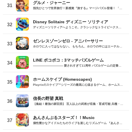
グルメ・ジャーニー
31
指先ひとつで世界旅行！新感覚『旅する』マージパズル登場！ 「グルメ・ジャーニー」のルールはとっても簡単！同じ食材を重ねて、新しい料理に進化させるだけ！サクサク進むパズルでクエストをクリアして、世界中を旅しながら料理の秘密を解き明かそう！ 限定オファーや最新情報はFacebookで！ Facebook：https://www.facebook.com/profile.php?id=61551040873010 ▼簡単爽快マージパズル 指で素材を重ねるだけ！500種類以上の食材から、次々と新しい料理が生まれる快感を味わおう！観光客のクエストをクリアすれば、新しいレシピや目的地がアンロック！ ▼世界中の友達とつながろう 冒険の記録をみんなで共有！レシピをシェアしたり、楽しいバーチャル料理パーティーを開いて、世界中の友達から「いいね！」をもらおう！ ▼世界を旅してレシピを集めよう！ 賑やかなマーケットから静かな広場まで。世界中の有名な料理都市を巡り、その土地だけのユニークなレシピをマスターしよう！ ▼あなたを待つ感動のストーリー 世界を旅するVlogger（動画ブロガー）になることを夢見る女の子。あなたはその親友として、彼女の夢を叶える旅に同行します。訪れる様々な町には、ユニークなレシピと家族のミステリーが…仲間達と共に物語の秘密を解き明かそう！
Disney Solitaire ディズニー ソリティア
32
ディズニーソリティアへようこそ。クラシックなトライピークスソリティアが、魔法に満ちたエキサイティングな体験へと生まれ変わります！ ディズニーとピクサーの世界から飛び出した名シーンが、ポストカードとして登場する魅惑の世界へ足を踏み入れましょう。 アラジン、エルサ、モアナ、ウッディなど、おなじみのキャラクターたちが彩るカラフルなシーンに夢中になること間違いなし。 これはただのソリティアではありません。戦略、興奮、そしてユーモアが詰まった、まったく新しい体験です。 ディズニーソリティアは、革新的なゲームプレイでソリティアを再定義。ユニークなパワーアップアイテムやスペシャルカードを集めて、プレイスタイルを一新しましょう。 今すぐディズニーソリティアをプレイして、毎回のゲームが魔法の世界へとつながる旅へ。勝利のたびに新たな名シーンがアンロックされます。 美しいビジュアル、夢中になれるゲーム性、そして心温まる瞬間が詰まったディズニーソリティアは、あなたを魔法の世界へと誘うチケットです。 このチャンスをお見逃しなく――冒険が、あなたを待っています！ Disney Solitaireは13歳以上の方を対象としています。Disney Solitaireはダウンロードやプレイに料金はかかりませんが、ゲーム内で実際のお金を使って仮想アイテムを購入することもできます（ランダムアイテムを含む）。デバイスの設定でアプリ内購入を無効にすることができます。 Disney Solitaireには広告が含まれている場合があります。Disney Solitaireをプレイし、ソーシャル機能にアクセスするにはインターネット接続が必要な場合があります。Disney Solitaireの機能、互換性、相互運用性についての詳細情報は、上記の説明と追加のApp Store情報をご覧ください。 このゲームには、敏感な方に発作を引き起こす可能性のある点滅効果が含まれている場合があります。
ゼンレスゾーンゼロ - アニバーサリー
33
ホロウに入ってはならない。 もちろん、ホロウの中にはエーテル資源、異化の産物、さらには旧文明の遺跡など、貴重な宝が溢れている。 しかし、忘れてはいけない。ホロウの中は混沌に満ちた空間。そこでは化け物が猛威を振るい、異変が絶えず起きている。ホロウとは世界を吞み込む災害であり、常人が行くべき場所ではない。 だから、入ってはならないのだ。 少なくとも、「一人」では絶対にだめだ。 どうしても火中に飛び込みたいというなら、新エリー都へ行くといい。 様々な人間が入り混じる新エリー都は、ホロウを必要とする者たちで溢れかえっている——たとえば権力を笠に着る財閥、街中にはびこるギャング、影で陰謀を企てる狂人、あるいは冷酷無情な官僚。 新エリー都で周到に準備を整え、実力のある仲間を集めろ。そして、もっとも大切なのは—— 「プロキシ」を見つけることだ。 彼らのガイドなしに、迷宮のようなホロウを進むことは不可能だろう。 では、グッドラック。 HoYoverseが贈る最新3Dアクションゲーム――『ゼンレスゾーンゼロ』。物語の舞台となるのは、謎の超自然災害——「ホロウ」に見舞われた近未来。 二つの身分、異なる生活 物語の舞台となるのは、謎の超自然災害——「ホロウ」に見舞われた近未来。災害が絶えぬ終焉の世界に、異色を放つ、とあるひとつの都市が現れた——「新エリー都」、それは「ホロウ」と共生する技術を持つ、この世における最後の「オアシス」。様々な勢力がひしめき合い、混乱、喧噪、危険や活気に満ちた新エリー都で、あなたはホロウと都市を繋ぐ数少ない重要な存在——「プロキシ」という名の特殊な仕事を請け負う専門家となる。あなただけの物語が、今ここに始まる。 チームを組み、ハイスピードな戦闘に挑む HoYoverseが贈る最新3Dアクションゲーム『ゼンレスゾーンゼロ』では、爽快なバトル体験が楽しめる。3人のチームを組んで、通常攻撃と特殊スキルで畳みかけ、回避とガードで攻撃を受け流す。エネミーが「ブレイク状態」になったら、連携スキルを発動して華麗にフィニッシュするチャンスだ。エネミーにはそれぞれ特性があり、弱点を利用して打ち勝とう。 ユニークな映像と音楽、没入する体験 独特なアートスタイルとビジュアルデザインを誇る『ゼンレスゾーンゼロ』。繊細な表情で生き生き動くキャラクターたちと一緒に、ドタバタでユーモラスな物語の中にあなただけの伝説を築き上げよう。もちろん、大物のお出ましには専用のBGMがつきもの。最高の音楽で彩られた新エリー都での生活は、忘れられない瞬間の数々を心に刻む。 入り乱れる勢力、奇妙な邂逅 「Random Play」がビデオテープなしで回らないように、「プロキシ」には「エージェント」が不可欠だ。新エリー都では、いつも思いもよらぬ来客があなたの店の戸を叩く。純真そうでかわいい外見に惑わされたり、目つきの悪いマッチョに怯えたり、抜け毛まみれになるモフモフをちょっとウザがったり…するよりも、心を開いて話してみるほうがいい。様々な人生に足を踏み入れてみることで、あなたの力となる助っ人は増えていく。この先に続く道はまだまだ長いが、お互い支え合えばもっと先へ行けるはずだ。 公式サイト：https://zenless.hoyoverse.com/ja-jp/ Twitter: https://twitter.com/ZZZ_JP YouTube: https://www.youtube.com/@ZZZ_JP 公式コミュニティ：https://www.hoyolab.com/accountCenter/postList?id=219270333&lang=ja-jp Instagram: https://www.instagram.com/zzz.official.en/ Discord: https://discord.com/invite/zenlesszonezero TikTok: https://www.tiktok.com/@zenlesszonezero Reddit: https://www.reddit.com/r/ZZZ_Official/ Twitch: https://www.twitch.tv/zenlesszonezerojp Telegram: https://t.me/zzz_official カスタマーサポート：
LINE ポコポコ：3マッチパズルゲーム
34
---------------------------------- 愛されすぎて11周年 パズルゲームの定番！ LINE ポコポコ！ ---------------------------------- うさぎのポコタ、くまのココ、おおかみのジェフたちの かわいい動物ブロックをクローバーを使って、解きまくろう！ チェリーを集めて、冒険に連れていく仲間をガチャで増やそう。 仲間を強くすると、冒険でのランキングがあがるぞ！ クローバーを友達にプレゼントして、ひまつぶしにポコポコしまくろう！ 【簡単そうで難しいパズル！】 かわいい動物たちの癒しなブロックとは裏腹に、少し頭を使って考えるパズルにハマる！ ポコポコしまくって、ランキングを上げてみんなに自慢しよう！ クローバーをプレゼントし合うと、ポコポコをたくさんプレイできるぞ。 【イベントコンテンツが充実！】 期間限定で行われるイベントステージや、BINGOステージ、 友達にクローバーなどのギフトを送れるギフトステージなど飽きないイベントがたくさん！ ゲームセンターが追加されて、さらに無料でかわいい動物パズルが遊び放題！ イベント中はたくさんクローバーやチェリーがもらえるぞ。 【ダンジョン（冒険）が楽しい！】 冒険では、チェリーでガチャを回して仲間を増やそう！ クマやウサギなどたくさんかわいい動物たちが登場するぞ。 コラボ中やイベント中はその時しか手に入らない仲間を集めてコレクションしよう。 みんなで仲間を強くして、ポコポコの森に青空を取り戻そう！ ゲームの特徴: ( i )友達にクローバーをプレゼントしたりもらったりできる画期的システム！ ( ii )パズルでも冒険でも、ランキングがつく！ ( iii )うさぎのポコタやクマのココのパズルがかわいくて癒される！ ( ⅳ )コラボ中は限定のイベントステージやゲームセンターなどのコンテンツが充実！ ( ⅴ )簡単なルールで手軽に始められるけど、コンプリートは至難の技！
ホームスケイプ (Homescapes)
35
Playrixのスケイプ™シリーズの最高に心温まるゲーム、ホームスケイプへようこそ！マッチ3パズルを解いて、緑豊かな通りに建つ大きなお屋敷を改装しましょう。お屋敷に足を踏み入れた瞬間、ハラハラドキドキの冒険が始まります！ カラフルなマッチ3パズルをクリアして、屋敷の部屋を修復し、インテリアを充実させましょう。進めていくと新しい章がアンロックされて、エキサイティングな家族の物語が展開していきます！この先何が待ち受けているのか、あなた自身の目で確かめましょう！ ゲームの特徴： ● ユニークなゲームプレイ：ピースを入れ替えて色をそろえるパズルをクリアして、オースティンの家の修復をお手伝い！ ● インテリアデザイン：家のデザインを自分で選択！ ● エキサイティングなマッチ3パズル：ユニークなブースターと爆発物の組み合わせで、お楽しみが満載！ ● 巨大で美しい屋敷:中には秘密がいっぱい！ ● 楽しいキャラクター：暮らしぶりをながめて、ゲーム内ソーシャルネットワークで交流しよう。 ● かわいいペット：いたずら好きでモフモフな猫。 ● Facebookの友達を招待して、自分の家の快適な雰囲気づくりを手伝ってもらおう！ ホームスケイプは無料でお楽しみいただけますが、ゲーム内の一部のアイテム（ランダム化されたアイテムを含む）は有料で購入することができます。 ホームスケイプをもっと詳しく知るには、以下にアクセス！ Facebook: https://www.facebook.com/homescapes/ Instagram: https://www.instagram.com/homescapes_mobile/ ご質問は弊社のテクニカルサポート（
信長の野望 真戦
36
【集結！最強の家臣団】 百人以上の武将が収集・育成可能 兵種・家門・勢力――多様な要素で自在に編制！ 【天下人への道は一つにあらず】 武芸・弁論・茶道・算術…資質を選び、文武を極め、己の道を切り開け！ 【就任！戦国の新人城主】 プレイヤー自らが城主となって、練兵と経営に努め、天下布武への道を突き進め！ 【出陣！天下統一へ】 地形、士気、建築などさまざまな要素が、一つのマップ上に集約 公平性と知略を極めた頂上対決、開幕！ 【初心者も、天下人へ】 推奨編制で即出陣！ 星5武将4名無料入手可能。資源販売なし、知略こそがものをいう公平な戦場 ▼公式情報 公式X（旧Twitter）： https://x.com/nobunagashinsen 公式YouTube：https://www.youtube.com/@信長の野望真戦
あんさんぶるスターズ！！Music
37
個性豊かなアイドルたちのライブを楽しむリズムゲーム 『あんさんぶるスターズ！！Music』 初心者から上級者まで楽しめる本格派リズムゲームで、豪華3D演出のMVを心ゆくまで楽しめます。 収録楽曲は200曲以上！ アイドルや衣装を入れ替えて、あなただけのライブを自由自在に創り上げよう！ ◆◇ストーリー◇◆ 新たなアイドル時代の幕開け！ 全世界の人々に〝アイドルのすべて〟を発信しよう！ 突如『アンサンブルスクエア』（通称：『ＥＳ』）上空に飛来した天空のワンダーランド・メガスフィア！ あなたは四つの芸能事務所に所属する個性弾けるアイドルたちをプロデュースし、 前代未聞の新配信番組『メガストリーム』を手掛けていくことに―― 胸踊るエンターテイメント、ノンストップのサプライズ アイドル界の新時代は〝ここ〟から始まる！！ ◆◇クレジット◇◆ 【タイトル】あんさんぶるスターズ！！Music 【ジャンル】男子アイドル育成リズムゲーム 【公式サイト】：https://ensemble-stars.jp 【公式X】：https://x.com/enstars_music 【キャスト】阿座上洋平/浅沼晋太郎/天﨑滉平/石川界人/伊藤マサミ/今井文也/岩崎諒太/内田雄馬/梅原裕一郎/江口拓也/逢坂良太/大須賀純/小野友樹/海渡翼/柿原徹也/笠間淳/梶裕貴/梶原岳人/神尾晋一郎/神永圭佑/北村諒/草野太一/高坂知也/小林大紀/小林千晃/駒田航/斉藤壮馬/榊原優希/重松千晴/鈴木崚汰/諏訪部順一/高橋広樹/武内駿輔/辻史人/土田玲央/照井悠希/豊島修平/鳥海浩輔/中澤まさとも/中島ヨシキ/永塚拓馬/西山宏太朗/新田杏樹/野島健児/橋本晃太朗/羽多野渉/服部想之介/花江夏樹/樋柴智康/比留間俊哉/帆世雄一/細貝圭/前野智昭/増田俊樹/三木眞一郎/緑川光/村瀬歩/森久保祥太郎/山口智広/山下大輝/山本和臣/米内佑希/渡辺拓海 ◆◇対応環境◇◆ 【対応機種】iPhone 11 以降（iOS 13 以降） 【推奨端末】iPhone 12 以降 ※対応機種・推奨端末にはApple A13以降搭載のiPad、iPad Pro、iPad Air、iPad miniも含まれます。 ※ご利用状況によっては正常な挙動とならない場合や、動作が不安定となる場合がございます。 ※Jailbreak化や不正に改造された端末ではプレイすることができません。 ※IPv6接続については動作確認ができていないため、非推奨とさせていただいております。 ◆◇『あんさんぶるスターズ！！Basic』との区別◇◆ ゲーム性の違う二つのアプリですが、ストーリーやイラストは『Basic』と『Music』どちらも同じものをお届けします。 ※アプリリニューアル（2020年）以降の追加分のみ。 ※『Basic』のフェスプロデュースで発生する一部のミニトークとアピールトークは『Basic』でのみご覧いただけます。