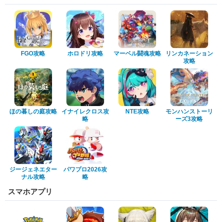
FGO攻略
ホロドリ攻略
マーベル闘魂攻略
リンカネーション
攻略
ほの暮しの庭攻略
イナイレクロス攻
NTE攻略
モンハンストーリ
略
ーズ3攻略
ジージェネエター
パワプロ2026攻
ナル攻略
略
スマホアプリ