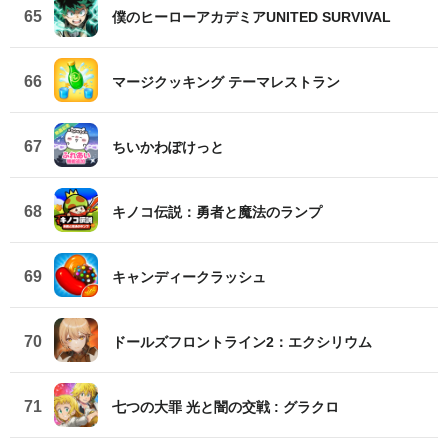
65
僕のヒーローアカデミアUNITED SURVIVAL
66
マージクッキング テーマレストラン
67
ちいかわぽけっと
68
キノコ伝説：勇者と魔法のランプ
69
キャンディークラッシュ
70
ドールズフロントライン2：エクシリウム
71
七つの大罪 光と闇の交戦 : グラクロ