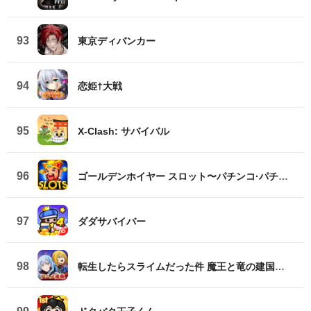
93
東京ディバンカー
94
恋姫†大戦
95
X-Clash: サバイバル
96
ゴールデンホイヤー スロット〜パチンコ·パチスロカジノゲーム
97
ダダサバイバー
98
転生したらスライムだった件 魔王と竜の建国譚【まおりゅう】