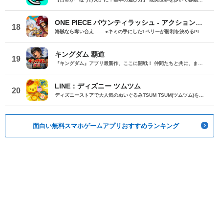
ONE PIECE バウンティラッシュ - アクションゲーム
18
海賊なら奪い合え―― ●キミの手にした1ベリーが勝利を決めるPIECEとなる ONE PIECEでは初となる最大プレイヤー4人vsプレイヤー4人のチーム対戦アクション。 1人の力だけではなく、チームでの戦略が勝利へのカギになる。 完全同期で進行するベリー奪取対戦ゲームが登場だ。 ●3Dで表現されたONE PIECEの世界がバトルのフィールドに ONE PIECEのあの世界が対戦バトルフィールドそのままに。 ステージには自分やチームが有利になるアイテム、往く手を阻むギミックが登場。 つかえるものは何でもつかってチームを勝利に導け。 ●特徴的なONE PIECEのキャラクターでチームバトルに勝利せよ ONE PIECEの人気キャラクターを操作してライバルチームとバトル。 前衛が得意なタイプ・後衛を担うタイプなど、キャラクターによって性能が異なる。 チームの中で自分がどの役割を担うかしっかり決めてバトルにのぞもう。 【動作環境、その他お問い合わせ】 「Appサポート」をご確認ください ※このアプリは、必ず「Appサポート」に記載の動作環境でご利用ください。動作環境でご利用の場合も、お客様のご利用状況やご利用機種特有の要因により、本サービスが正常に動作しないことがあります。 本アプリケーションは、権利者の正式な許諾を得て配信しています。
キングダム 覇道
19
『キングダム』アプリ最新作、ここに開戦！ 仲間たちと共に、まだみぬ”キングダム”の戦場へ 【ゲームの特徴】 ■圧倒的なスケールで描かれるキングダムの世界 広大なキングダムの大地で、仲間とともに進軍。 リアルタイムに変化する戦況の中、多種多様な戦場で地の利を活かして、仲間と共に戦え。 ■最大30人vs30人の大規模な軍団戦 巨大兵器「井闌車」を活かした攻防、 好機をつかみ「勝機の炎」で戦場を焼き尽くせ。 刻一刻と変化する戦場を、武将たちと共に切り開け。 ■『キングダム』の将数が多数登場、部隊編成自由 信、王騎、嬴政、羌瘣、騰、楊端和… おなじみの人気武将たちが続々登場！ 武将と陣形を組み合わせ、自分だけの最強軍団を編成して戦場へ出陣せよ！ ※武将・陣形はアップデートで順次追加予定。 ■バンダイナムコエンターテインメント×コーエーテクモ共同開発 バンダイナムコエンターテインメントとコーエーテクモゲームスがタッグを組んだ、超本格！戦略シミュレーション。 『キングダム』の世界で、知略と戦略が試される本物の『キングダム』ゲームを体感せよ。 【「キングダム 覇道（はどう）」はこんな方におすすめ！】 ・好きな『キングダム』武将がいる ・『キングダム』のアニメをよく観ている ・『キングダム』でお気に入りの武将がいる ・「キングダム 覇道」のSNSを見て興味を持った ・『キングダム』の武将たちと一緒に戦える戦略的なシミュレーションが好き ・『キングダム』が好きで、『キングダム』の武将たちが戦場で活躍する姿を見たい ・戦略を練ってプレイヤー同士で大規模な戦闘ができるゲームを探している ・プレイヤー同士で戦うMMOや戦略シミュレーションが好き ・覇道シリーズやコーエーテクモゲームスの歴史シミュレーションゲームをプレイしたことがある ・プレイヤー同士で戦える『キングダム』のゲームを探している ・『キングダム』作品に興味があったがゲームはまだプレイしたことがない ・お気に入りの『キングダム』武将で最強の軍団を作りたい ・『キングダム』が好きなプレイヤー同士で戦略を練って戦いたい 【動作環境、その他お問い合わせ】 「Appサポート」をご確認ください ※このアプリは、必ず「Appサポート」に記載の動作環境でご利用ください。 動作環境でご利用の場合も、お客様のご利用状況やご利用機種特有の要因により、 本サービスが正常に動作しないことがあります。 本アプリケーションは、権利者の正式な許諾を得て配信しています。
LINE：ディズニー ツムツム
20
ディズニーストアで大人気のぬいぐるみTSUM TSUM(ツムツム)を集めてつなげる簡単パズルゲームがLINEに登場！ ミッキーマウスや､ドナルドダック､くまのプーさんなどみんなが大好きなディズニーキャラクターが勢ぞろい！ 遊び方はとっても簡単｡ぬいぐるみの「ツム」を３つつなげるだけ！ たくさんの種類のツムがあるから、集めて遊んでみよう！ 【遊び方】 タイムアップまで、同じキャラクターのツムを3コ以上、なぞってつなげるだけ。 つなげた長さによってスコアが変わるから、できるだけ長くつなげて高得点を目指そう！ 【ルール】 ・ツムは3コ以上つなげると消えて得点になるよ。 ・長くつなげるほど高得点！ ・たくさん消すとフィーバーになって高得点獲得のチャンス！ ・ツムを入手すれば「マイツム」としてゲームに登場。 ・マイツムはみんな特殊スキルを持ってるから上手く使おう。 ・攻略方法は人それぞれ、自分なりのスタイルでハイスコアを目指そう！
面白い無料スマホゲームアプリおすすめランキング