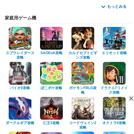
もっとみる
家庭用ゲーム機
スプラレイダース
SAOEoA攻略
カルドセプトビギ
エリオット攻略
攻略
ンズ攻略
バイオ9攻略
ぽこポケ攻略
ポケモンFRLG攻
ドラクエ7リメイ
略
ク攻略
ダークルギア攻略
仁王3攻略
コードヴェイン2
オクトラ0攻略
攻略