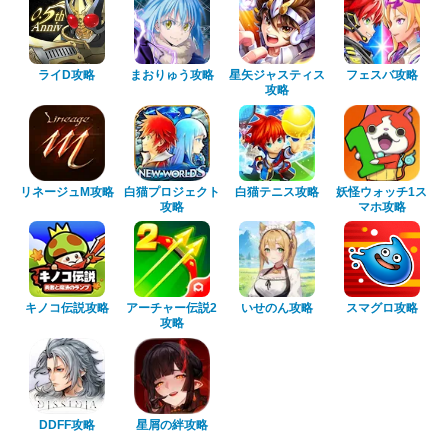
ライD攻略
まおりゅう攻略
星矢ジャスティス
フェスバ攻略
攻略
リネージュM攻略
白猫プロジェクト
白猫テニス攻略
妖怪ウォッチ1ス
攻略
マホ攻略
キノコ伝説攻略
アーチャー伝説2
いせのん攻略
スマグロ攻略
攻略
DDFF攻略
星屑の絆攻略