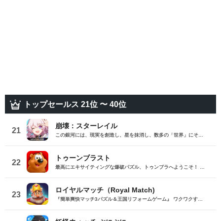
トップセールス 21位 〜 40位
崩壊：スターレイル
21
この銀河には、現実を創造し、星を抹消し、数多の「世界」にその痕跡を残す「星神」と呼ばれる存在がいる。あなたは特別な旅人として、「開拓」の意志を受け継ぐ仲間たちと共に星穹列車に乗り、銀河を駆け、ある「星神」がかつて歩んだ道を辿ってゆく。新たな文明を探索し、新たな仲間と出会い、それぞれの「世界」で冒険を繰り広げよう。すべての答えは星々の中にある。 さあ、「開拓」の旅を始めよう。 『崩壊：スターレイル』はHoYoverseが贈るスペースファンタジーRPG。 本作では、「星穹列車」に乗ったプレイヤーが宇宙に広がる未知の世界を体験し、冒険とエキサイティングに満ちた旅をすることになる。 数多の世界を渡り、新たな仲間と出会う冒険——時には、懐かしい顔ぶれと再会することもある。仲間たちと共に「星核」がもたらす災厄を乗り越え、その影に潜む謎を解き明かそう。 この旅が、いつか群星に辿り着かんことを！ □ 数多の世界－オープンユニヴァースで自由に探索 3、2、1——跳躍開始！奇物を収容する宇宙ステーション、長きにわたり氷に閉ざされ続けている星、忌み物を巡狩する巨大艦隊、美しい夢の中にある宴の星、運命が交錯する永遠の地、絵巻の中へ墜ちた楽園…列車が停まるすべての駅に、これまでに見たことのない銀河の景色が広がっている。幻想的な文明と世界を自由に探索し、その背後に潜む謎を解き明かそう！ □ 没入感に溢れた－シネマティックなストーリー演出 リアルタイムレンダリングによる、クオリティの高いストーリー表現。新たに開発したキャラクター表情システムによるリアルな喜怒哀楽。オリジナルゲーム音楽制作チームHOYO-MiXが全ての楽曲を担当。このスペースファンタジーをスタートさせ、経験し、すべてに没入するのはあなた！戦いと協力の間で、自身の意志で選択し、物語の結末にたどり着こう！ □ 個性豊かなキャラクター －果てしない銀河開拓の旅 星の海を渡る旅には数多の冒険だけでなく、数え切れない出会いが待っている。極寒の地で共に苦難を乗り越えて結ばれた友情、危機に瀕した仙舟を救うための戦い、金色に輝く美しい夢での巡り合い、幻月が満ちる時に幕を開ける星神の遊戯……これからも異なる運命を歩む仲間たちと出会い、この不思議な旅路を歩んでいくだろう。そして共に、笑いと涙に彩られた、現在、過去、未来を紡いでいこう。 □ 本格ロールプレイング－戦略を楽しめる多彩な遊び方 コマンドバトルと、自由な編成。敵の属性に合わせてパーティを組み、最適なタイミングを見極めて勝利を掴み取れ！「弱点撃破」「追加攻撃」「持続ダメージ」……そして、新たに「アッハタイム」が登場！多彩な戦略があなたを待っている。自分だけの究極の戦略を構築して、次々と現れる挑戦に立ち向かおう！緊張感あふれるターン制バトルに加え、経営シミュレーション、パズルゲーム、謎解き、探索など……多様なコンテンツを遊び尽くし、無限の可能性をその手で掴もう！ □豪華声優陣が贈る－銀河で繰り広げられる壮大な群像劇 言葉が温度を持ち、物語に選択肢が生まれ、キャラクターに魂が宿る。数々の感情と表情、緻密なストーリーにキャラクター設定。4ヶ国語によるフルボイスで、キャラクターはその枠を飛び出し、あなたの本当の仲間となり、共に物語の新たな章を綴る。 ◆ アプリ価格 アプリ本体：基本プレイ無料 ※一部有料アイテムがございます ご利用前に必ず利用規約をご確認ください。 ◆ ヘルプ・お問い合わせ レビュー欄や公式Twitterへのご質問は個別にお答えいたしかねます。 各種お問い合わせにつきましては、下記窓口までご連絡ください。 ※ゲームにアクセスできない場合は、必要事項をご記入のうえ、下記メールアドレスまでお送りください。 ▼ユーザーサポート
トゥーンブラスト
22
最高にエキサイティングな爆破パズル、トゥンブラへようこそ！ 『Toy Blast』のクリエイターが贈る、ユニークなゲームプレイがいつまでも楽しめる究極パズルゲーム！ ネコのCooper、オオカミのWally、クマのBrunoが大活躍するクレイジーなカートゥーンワールドに飛びこんで、たくさんのヘンテコで手強いレベルに挑戦！キューブを爆破し、強力なコンボを作ってレベルをクリアしよう。パズルを解いて魔法の世界を旅するトゥーンギャングを手伝ってあげよう！ 人生で最もワイルドな冒険に参加して（文字通り）爆発的な楽しさを体験！ ゲームの特徴： ● たくさんの手強いレベルをクリアして新しいエピソードをアンロック！ ● ユニークな目的を達成し、様々な面白い障害物に挑もう！ ● へんてこなブースターをアンロックして次のレベルへの道を爆破で切り拓け！ ● スターを集めてレベルをクリアしてすごい報酬をゲット！ ● 自分自身のチームを結成して他のチームと競い、パズルワールドの頂点を目指そう！ ● チームメイトからライフを受け取ってプレイし続けよう！ ● 携帯電話とタブレット間で簡単にゲームの同期が可能！ ● 誰でも簡単に楽しくプレイ可能、でもマスターするのは難しい！
ロイヤルマッチ（Royal Match)
23
『簡単爽快マッチ3パズル＆王国リフォームゲーム』 ワクワクする仕掛け満載のステージが待っている！パズルをクリアして報酬を集め、あなたの力で王様の城を素敵にリフォームしよう！ 【パズル】 ◆カラフルピースのマッチ3パズル 同じ色のピースを3つ以上繋げるだけ！ 指１本で遊べるスワイプ操作で、個性豊かなステージをクリアしよう！ ◆様々なステージがいっぱい！ ボーナスステージで大量のコインを収集！ハラハラドキドキの時間制限ステージでピンチに陥った王様を助けよう！ マッチ3パズルの初心者から上級者まで楽しめるステージが続々登場！ ◆スペシャルピースで気分爽快 マッチさせる組み合わせを変えると、盤上のピースを一気に消せる“スペシャルピース”に大変身！ 強力なスペシャルピースを次々に生み出して、ステージ上の邪魔なモノを吹き飛ばそう！ ◆ブースターでサクッと攻略 パズルを進めると、強力なブースターがアンロック！ 難しいステージでもブースターを炸裂させて活路を見つけよう！ 【リフォーム】 ◆王国を飾り付け 報酬で手に入れたアイテムを使って、王様の城を再建しよう！ 完璧に仕上げれば、ボーナスとしてコインやブースターなどをGET！ ◆カスタマイズできるエリアはたくさん 玉座の間やダイニングルーム、庭や図書館、プールなど多くのエリアが登場！ パズルで集めた素敵なアイテムを使ってお洒落にリフォームしよう！ ▼サポート▼ お困りの際はゲーム内の設定メニューにあるサポートページからお問い合わせいただくか、