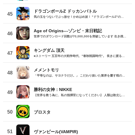
ドラゴンボールZ ドッカンバトル
45
気の玉をつないでぶっ放せ！かめはめ波！ "ドラゴンボールZ"の全てを凌駕する超絶バトル！ ▼直感！ドッカン！超快感！のバトル展開 バトル画面の中の「気の玉」をタップするだけ！ 簡単に超ド迫力な必殺技をぶっ放せるぞ！ ▼「ドラゴンボール」の戦士たちによる夢の闘い お馴染みの戦士たちがドッカンと登場！ キャラクターたちを修業・覚醒させて限界を超えろ！ 育てたキャラクターの属性やカテゴリを考慮して最強チームを目指せ！ ▼闘いの舞台は「ドラゴンボール」の世界！ 何者かによって入り混じることになった様々な時代やキャラクターたち…。 未来からきた戦士「トランクス」と共に冒険は幕を開ける！ すごろく形式でサクサク進むマップを冒険して 魅力あるキャラクターたちとオリジナルストーリーを楽しもう！ ▼「ドラゴンボール」の世界を追体験！ アニメを再現した「物語イベント」や強敵が登場する「超激戦」、そして「天下一武道会」… さらに、上級者向けの「極限Zバトル」や「スーパーバトルロード」など 様々なイベントに挑戦して「ドッカンバトル」を遊びつくそう！ 【「ファミリー共有機能」に関する注意】 このアプリは、現在「ファミリー共有」の、個別課金承認機能に対応しておりません。 その為、「ファミリー共有」設定がされている端末で、承認機能を使って個別課金アイテムを購入した場合、課金が正常に行われない恐れがあります。 誠に申し訳ございませんが、承認機能を使っての個別課金アイテムの購入はお控えいただけます様、お願い申し上げます。 【動作環境、その他お問い合わせ】 「Appサポート」をご確認ください ※このアプリは、必ず「Appサポート」に記載の動作環境でご利用ください。動作環境でご利用の場合も、お客様のご利用状況やご利用機種特有の要因により、本サービスが正常に動作しないことがあります。 本アプリケーションは、権利者の正式な許諾を得て配信しています。 本アプリケーションには、（株）ＣＲＩ・ミドルウェアの 「CRIWARE (TM)」が使用されています。
Age of Origins---ゾンビ・末日戦記
46
世界でのダウンロード回数が70,000,000を突破しています 生き残れ！滅亡の日が迫る世界で、ゾンビを殺し、同盟を結成、軍隊を支配し、都市を繁栄させ人類文明の再建を目指すゾンビストラテジーMMO！ ゾンビ危機が瞬く間に世界に広がり、数千年かけて築き上げられてきた人類文明が崩壊寸前まで追い詰められ、人類の運命やいかに！復興のゆくえは、君にかかっている。 強い軍人魂と武器戦車で生き延びる意欲を維持しよう。 ゾンビ群れ死体の潮が崩れる、敵を粉砕で失われた領土を取り戻そう。 都市再建、難民救助により人類文明の再生を図ろう。 同じ志と情熱を持った世界中の指揮官たちと同盟を結成し、敵を打ち砕いて首都を取り戻し、この世界の新たな指導者になって人類の復興を目指そう！ 人類を滅ぼせるのは人類しかいない！Age of Z Originsの世界では、あなたを狙っているのは凶暴なゾンビの群れではない。他の都市から攻撃と略奪を仕掛けてくる真の敵に十分用心しましょう！ 生き残れ ------「軍隊を集め、テクノロジーを強化し、敵を叩き潰そう！」 弱肉強食、軍備がものを言う世界：過酷な世界で生き残るには、できるだけ多くの武器弾薬を作り、戦車を武装して燃料を確保し、誰よりも早くハイテク兵種を開発していく必要がある。 ------人少なければ智短し：都市管理、軍備拡張、戦争指揮など、どれも一人では到底こなしきれないものばかり。力不足を感じたら、セクシーな国際的なスパイ、クレイジーな科学者、勇敢な警察長をはじめとした多種多様な人材を集めて有効活用しましょう！ ------普通ゾンビよりも断然恐ろしい変異ゾンビで：これまで山のような巨大な人型ゾンビから人喰いゾンビ熊まで、これまで人類はさまざまなゾンビを目の当たりにしてきたが、それよりももっと恐ろしいやつが存在しているとは、誰も知る由もなかった。なぜならそいつらの目の前から生還した者なんて一人もいないからだ。さあ、滅亡の日の代弁者どもに立ち向かうがよい！ -------3Dパドルの世界へようこそ：湖や山々はもちろん、リアルな高地、低地、くぼ地などの多種多様な地形からなる過酷な世界で果たしてどうやって生き残って勢力を拡大するのだろうか。かつてない完全3D化された自分だけの作戦を立てよう。地の利と行軍コースはどれも勝敗を左右する重要な要素、生きるも死ぬもまさに紙一重！ 蘇生 ゾンビを皆殺しにして都市を取り戻そう！ここはあなたの都市であり、ゾンビの都市でもある！街の至る所にゾンビが溢れかえり、一歩一歩慎重に行動し、ゾンビともの手から街を解放する必要がある！あなたに救われた難民は都市の繁栄、高度成長にとって欠かせないもの！目に見える世界の進化！人類の再起が進むにつれ、ゾンビには次々と制裁が下され、ひどく汚染された大気も次第に改善され、世界は新たな段階に向かって進もうとしている！新たな段階に進めば進むほど、大量報酬、おもしろい機能、素晴らしいゲーム体験がどんどん追加されていく！ 繁栄 拡張、征服、そして支配！数百人、数千人もの大軍を率いて、一つの目標に向かって一致団結して前進し、そして叩き潰す。これを繰り返しながら世界支配を目指していく！世界各国の実在するプレイヤーと強くて信頼できる同盟を結成し、交渉、力づく、騙し合いなど、まざまな手を使い尽くして相手を打ち破ろう！人類同士の戦いなんかと比べれば、ゾンビなんてちょろいもの！わが領土、資源、そしてテクノロジーのため、大規模な戦争、ひいては世界大戦をはじめよう。勝てば官軍負ければ賊軍、最後まで生き残った者しか、この世界を支配できない。 指揮官殿、どうかご命令を！あなたの果敢な決断で人類を救ってください！そのためなら、我々は死も辞しません！ 《Age of Origins》は無料で遊べるゲームです。ただし、ゲーム内の一部のアイテム（ランダムタイプのアイテムを含む）はアプリ内課金に対応しています。 Facebook: https://facebook.com/AgeOfZ/ https://twitter.com/AgeofZOriginsJP https://www.ageofzorigins.com/ Camel Games Limited 9/F., MW Tower, No.111 Bonham Strand, Sheung Wan, Hong Kong +86（010） 58847535
キングダム 頂天
47
■ストーリー 五百年の大戦争時代、"春秋戦国時代"。 長きに渡る戦乱は百以上の国を七カ国に淘汰した。 そんな激動の刻に、 若き王と下僕の少年が奇跡的な出会いを果たす。 それは…中華全体を揺るがす出会い。 それは…夢を追う者たちの物語の始まり。 ■最強の武将を育成せよ！ 信、嬴政、羌瘣、王騎… 好きな武将を選び、「修行」で鍛え上げろ！ 武将の能力は、修行中の選択により千変万化！ 育成を繰り返し、自分だけの最強の武将を生み出そう！ ■自分だけの最強軍隊を作り上げろ！ 修行で鍛えた武将たちを自由に組み合わせ、最強の軍隊を編成！ オリジナルの軍隊を指揮し、並み居る強敵を打ち砕け！ ■戦略性の高い合戦を体感せよ！ フルオートながらも奥深い戦略性を秘めたバトル！ 事前の軍隊編成に加え、作戦や指示の選択が勝利の鍵となるぞ！
メメントモリ
48
「平等なのは、サヨナラだけ。」 こだわり抜いた業界を覆す程のハイクオリティサウンドと、 業界屈指の超美麗デザインを誇るバンク・オブ・イノベーションの最新作 『メメントモリ』 豪華アーティストによる歌唱がメメントモリの濃密な世界観を深化させる。 ※イヤホンやヘッドフォン装着でのプレイを推奨します ◆STORY： 「魔女」と呼ばれる少女たちがいる。 少し特別な力が使えるだけの、ごく普通の少女たち。 しかし大陸に災いが広がると、 特別な彼女たちは恐れられ、忌み嫌われはじめる。 やがて聖槍教会による「魔女狩り」の開始が宣言された。 「災いは魔女のせいだ。魔女を殺せば災いは消える」 次々と処刑される魔女たち。 世界が狂気に支配される中、ある日突然呪いが世界中に現れた。 地獄の劫火に焼かれた国。骸晶に蝕まれた国。生命の樹に浄化された国。 それは「クリファの魔女」と呼ばれる少女たちの哀しい願い。 抗う術を持たない国は次々と滅び、そしてついに、 大地は空へと落ちていったーー その時、人々はまだ気付いていなかった。 人々に希望を与える、呪われた少女たちの光に。 滅びた世界を救うため、少女たちは、堕ちた大地を解放していく。 それが正義だと信じながら…… ◆GAME： ・操作は簡単、フルオートバトルと高い戦略性の共存 ・Live2Dによる見ごたえのあるバトルアクション ・ゲームから離れている間も少女たちが戦い、どんどん強くなる「放置システム」 ・進行度によって開放されていく各コンテンツで無限に遊ぼう ・あなたの頭脳と少女の組み合わせで戦略の可能性は無限大に ・装備強化の方向で少女たちの育成を細かく左右できる ・仲間とコミュニケーションをとりながら、最強のギルドを作ろう ◆SOUND： 過酷な過去や運命を背負う少女たち 少女たち一人ひとりの想いを歌唱で表現した「ラメント」 ゲームミュージックの枠に捉われない最高品質のBGM 多彩なハイクオリティサウンドが世界観と濃密に組み合わさった新感覚のゲーム体験を提供 ◆CV/SONG： イリア(CV: 花澤香菜) (SONG: Daoko) アイリス(CV: 水瀬いのり) (SONG: Hakubi) ロザリー(CV: 上坂すみれ) (SONG: 山本彩) ソルティーナ(CV: 南條愛乃) (SONG: コレサワ) アムレート(CV: 種﨑敦美) (SONG: あたらよ) フェンリル(CV: 髙橋ミナミ)(SONG: 鹿乃) フレイシア(CV: 堀江由衣）(SONG: 井上苑子) ベル(CV: 浅川悠) (SONG: 96猫) ルーク(CV: 小清水亜美) (SONG: 平原綾香) カロル(CV: 立花日菜) (SONG: くろくも) 他多数参加 ◆公式Twitter（最新情報をお届けします） https://twitter.com/mementomori_boi ◆公式サイト https://mememori-game.com/ ◆公式YouTube（制作秘話や、ラメント続々公開中） https://www.youtube.com/c/mementomori_boi ------ Powered by Live2D
勝利の女神：NIKKE
49
【世界を救う為に、私の指揮官になってください】 人類は敗北した。 「ラプチャー」の侵攻は何の前触れもなく始まり、無慈悲で圧倒的であった。 目的不明。 交渉不可。 ラプチャーはあたかも人類の天敵の如く一瞬にして地上を火の海に変えた。 次から次へと津波のように襲いかかってくる彼らの攻勢を前に、今まで築き上げてきた技術は何の意味も成さなかった。 人類は文字通りただ蹂躙されていた。 最終手段として開発中だった人型兵器に希望を託したが 僅かばかりの効果を発揮しただけで、戦況を逆転させる奇跡を起こすには至らなかった。 まさしく完璧な敗北。 人類は地上をラプチャーに奪われ、地下の奥深くへと住処を移した。 それから数十年が過ぎ、人類の新たな住処である「アーク」で少女たちが目を覚ます。 地下に追いやられた人類があらゆる技術を集約して生み出した「対ラプチャー用決戦人型兵器」。 少女たちは数十年間一度も開けられたことがない、地上へと続くエレベーターに乗りこむ。 人類は祈った。 少女たちが自分たちの矢となってくれることを。 復讐の刀となってくれることを。 そうした痛切な願いが込められた名前とともに少女たちは地上へと向かう。 その名は——ニケ。 人類に勝利をもたらす最後の希望。 ▶ユニークで魅力的なキャラクター達 バトルでは等身大のキャラクターイラストをそのまま使用！ 個性に溢れた魅力的なニケたちと共に戦おう！ ▶ハイクオリティなグラフィック表現 ハイクオリティなイラストと高度な描画技術を使用。 さらに、物理演算エンジンやリップシンクモーションなどの最先進なテクノロジーが採用。 今までと違うモーション及びアニメーションを表現！ ▶最高に楽しめる戦術体験 多種な銃器とキャラクタースキルを活用し 多様な強敵を次々と撃破！ 変化し続ける戦局と戦術を体験しよう！ ▶壮大な世界観とシナリオ 斬新かつインパクトある世界観 感情を躍動させる多彩なシナリオ。
50
ブロスタ
51
ヴァンピール(VAMPIR)