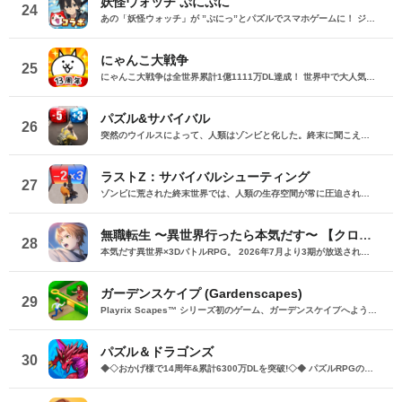
妖怪ウォッチ ぷにぷに
24
あの「妖怪ウォッチ」が ”ぷにっ”とパズルでスマホゲームに！ ジバニャンやコマさんなど、みんなが大好きな妖怪が ぷにぷに感が気持ちいい“妖怪ぷに”になったよ！ タップで消して、つなげて大きく！ ぷにぷに感がクセになる！ 【あそびかた】 各ステージに登場する敵妖怪をやっつけるとクリア！ 攻撃は上から落ちてくる“妖怪ぷに”をタップして消すだけ。 つなげると“でかぷに”に変化！ フィーバーやコンボで大ダメージのチャンス！ 妖怪はそれぞれ必殺技を持っているから うまく使って敵を倒そう。 敵の妖怪を倒すとともだちになることがあるよ。 たくさんの妖怪を集めて遊んでみよう！ 【推奨環境】 iPhone 6以降、iPod touch 第6世代
にゃんこ大戦争
25
にゃんこ大戦争は全世界累計1億1111万DL達成！ 世界中で大人気！ 誰でもお手軽プレイ!! にゃんこバトルゲーム!! 「キモかわにゃんこ」が日本を、未来を、 宇宙の果てまで侵略中！ 以前、遊んでいた人も新たに始めるチャンス!! ◆ルールは簡単！シンプルバトル！◆ 好きなにゃんこをタップして出撃!! 一撃必殺「にゃんこ砲」で大逆転!! 敵のお城を攻め落としたら勝利!! クリア出来ないステージも ググればだいたい攻略法が見つかる!! ◆自分のペースでゆったり楽しめる◆ このゲームはあなたとにゃんこだけのもの!! どこの馬の骨とも分からないフレンドは居ない!! あなたのペースでにゃんこと侵略を進めよう!! ◆キモく、かわいく、美しく◆ あなたの想像を超えたにゃんこ達が登場!! 予想外に進化するにゃんこ達を見届けよう!! にゃんこの世界を覗き見れる にゃんこ図鑑も要チェック!! ◆便利な機能続々追加！◆ 一度クリアしたステージの編成を保存 統率力回復アイテム「リーダーシップ」 ゾンビ襲来お知らせ機能 ゲリラステージの通知機能 以前に遊んでいた人もウェルカム!!! 業界初!?日本編３章クリア状態からスタートできる 「リスタートパック」がゲーム開始時に導入! *「にゃんこ大戦争」は無料で最後までお楽しみ頂けますが、 一部有料コンテンツもご利用いただけます。 Presented by PONOS
パズル&サバイバル
26
突然のウイルスによって、人類はゾンビと化した。終末に聞こえてくるのは、ゾンビのささやきなのか、または生存者の叫びなのか、それとも避難所の警報なのか 「パズル＆サバイバル」は、「建造」と「パズル」の2つの要素を組み合わせたシミュレーション大作。あなたの手で避難所を築き、人類最後の希望を守ってくれ。 Tip：ゲーム開始する前、脳を保護してください ——終末生存指南—— ※ストラテジー＋マッチ3 ‘-マッチ3の伝統を打ち破り、ゾンビクラシック再び -知恵を矛に、戦略を盾に -マッチ3とシミュレーションの組み合わせ -今までにない終末体験をお届けします ※世界最大の避難所を築く -人類文明、最後の揺りかごである避難所。そこで指揮官となり、生存者の生息地を再建し、新しい文明を築け！ -ゾンビを倒し、基地を再建。領土を拡大し、専用兵器をアップグレードせよ！ ※超能力を持つ英雄を募集する -ウイルス感染後、幸運にも超能力を持つ者が現れた。 -生存者を救う際、あなたの魅力に惹かれた英雄が続々集結する。 -英雄と仲間になる機会を見逃すな、彼らは頼りになる助手となってくれる。 ※終末の世界で信じれるのは己のみ -アポカリプス、秩序の崩壊、まるで人類が原始社会に戻ったかのように、人間は互いに争う。 -資源が不足する中、あなたは他の指揮官と協力するのか、それとも弱肉強食をするのか。選択権は君の手にある。 -資源が不足する中、あなたは他の指揮官と協力するのか、それとも弱肉強食をするのか。選択権は君の手にある。 生き残りたければ《パズル＆サバイバル》生存者ギルドに参加しよう：https://twitter.com/37games_pnsjp https://twitter.com/37games_pnsjp 注意！ パズル＆サバイバルは基本無料のゲームですが、有料で購入できるアイテムもあります。37GAMESの利用規約とユーザープライバシーポリシーの規定で、ゲーム体験するには12歳以上である必要があります。 インターネットにアクセスできるデバイスも必要です。 購読説明： 「パズル＆サバイバル」にて購読サービスを提供しております。購読すれば、特殊のステータスバフとアイテム報酬を獲得できます 1.購読内容：毎日、豪華な報酬とバフを獲得可能 2.購読期間：1ヶ月 3.購読料：19.99ドル 4.支払い：購読を確認した後、iTunesアカウントに請求される 5.購読後、毎月購読の有効期限が切れる24時間以内に自動で更新され、有効期間終了の24時間前に購読をキャンセルしない限り、購読サービスの利用が1か月延長される 6.購読をキャンセルする場合は、設定-iTunes StoreとApp StoreからApple IDに移動し、アカウント設定で購読を選択、購読サービス管理からキャンセルできる ヘルプ ゲーム内で問題があった場合は？ ゲームに関する問題はカスタマーサービスに連絡するか、
ラストZ：サバイバルシューティング
27
ゾンビに荒された終末世界では、人類の生存空間が常に圧迫され、人類の運命が危機に瀕している。あなたは人類の運命を塗り替えるヒーローになれるだろうか？「ラストZ：サバイバルシューティング」の冒険に乗り出し、運命の旅を始めよう！ 回避&射撃 ゾンビだらけの終末世界では、生き残ることは選択肢より、回避＆射撃の見せ場と言えるだろう。次々と押し寄せるゾンビの群れを巧みに回避し、射撃精度を磨こう！回避＆射撃ごとに勝利に一歩近づき、知恵と反射神経が試されるこのゲームでビッグ報酬を手に入れよう！ 探索＆拡張 探索＆拡張を繰り返し、アドレナリンが噴出する終末世界はまるであなたの遊び場！廃墟を探索し、隠れ宝を掘り出し、戦闘で成長し、信頼できるパートナーと深い絆を築き、苦難や危険を共に乗り越えよう！これらすべてはあなたが素早く終末避難所を構築するに役立つだろう。 生存&壮大 「 ラストZ：サバイバルシューティング」では、ただ生存だけでなく、生活こそ重要！探索、拡張、成長、過酷な終末世界はあなたにとって空白地図となり、機会と発展があなたの手によって描かれてゆく！経済的、技術的、軍事的な領域であろうと、無限の可能性を秘め、あなたはますます強くなってゆく！ あなたが繁栄に創設した避難所は、やがて人類文明の希望の光となるでしょう！ このエキサイティングで伝説的な旅で、探索や発展で新たに生存の意味を定義しよう！今すぐ「ラストZ：サバイバルシューティング」をダウンロードして、究極の生存冒険を開始し、勇気の限界に挑戦して終末世界を制覇しよう！
無職転生 〜異世界行ったら本気だす〜 【クロエコ】
28
本気だす異世界×3DバトルRPG。 2026年7月より3期が放送されるTVアニメ『無職転生III ～異世界行ったら本気だす～』がスマートフォンゲームに！ 原作は「異世界転生ラノベ」の代表的な作品として位置づけられる、理不尽な孫の手の著による『無職転生 ～異世界行ったら本気だす～』。 ◆ 『無職転生』の世界観を完全再現！ ストーリーでは、アニメの物語を新規ボイスのナレーションとともに追体験できる他、 アニメで描かれなかった原作エピソードもフルボイスで収録。 また、『クロエコ』ならではのオリジナルエピソードも楽しめる！ ◆ キャラクターとの距離が縮まる、交流コンテンツ 冒険の合間には、キャラクターたちと会話で交流を楽しもう！ さらに、特定のキャラクターとより親密な時間を過ごせるプライベートタイムでは、ここでしか見られない一面も--。 ◆ シンプル操作で奥深い、3Dの迫力バトル！ 誰でも直感的に遊べるターン制バトルを採用。 キャラクター編成やスキルの選択が戦局を左右する！ 転生した無職の引きこもりニートが「今度こそ本気で生きていく」姿と壮大な冒険が描かれる大河ファンタジー。 「人生やり直し」の物語を、その手で。 ◆キャラ：キャスト◆ ルーデウス：内山夕実 前世の男：杉田智和 シルフィエット：茅野愛衣 ロキシー：小原好美 エリス：加隈亜衣 パウロ：森川智之 ゼニス：金元寿子 リーリャ：Lynn ノルン：会沢紗弥 アイシャ：高田憂希 ルーク：興津和幸 エリナリーゼ：田中理恵 クリフ：逢坂良太 ザノバ：鶴岡聡 ジュリエット：諸星すみれ ルイジェルド：浪川大輔 ギレーヌ：豊口めぐみ タルハンド：大塚芳忠 ギース：上田耀司 サラ：白石晴香 スザンヌ：小林ゆう ティモシー：羽多野渉 ゾルダート：鳥海浩輔 ギュエス：濱野大輝 ミニトーナ：井澤詩織 テルセナ：伊藤美来 ガルス：竹内栄治 ヴェラ：前川涼子 シェラ：渡部紗弓 ノコパラ：斎藤寛仁 ジンジャー：村中知 クルト：朝井彩加 ゴリアーデ：斉藤貴美子 ヒトガミ：くじら and more ◆利用規約 https://gree-entertainment.com/mushokutensei-coe_apple_kiyaku-01 ◆プライバシーポリシー https://gree-entertainment.com/mushokutensei-coe_apple
ガーデンスケイプ (Gardenscapes)
29
Playrix Scapes™ シリーズ初のゲーム、ガーデンスケイプへようこそ！マッチ3 を組み合わせて、美しくて居心地のいい庭を作りましょう。 楽しいパズルを解き、庭の新しいエリアを修復して探検し、エキサイティングなストーリーの各章で新しい友達と出会おう。執事のオースティンが、信じられないような冒険の世界へあなたをお迎えします！ ゲームの特徴： ●何百万人ものプレイヤーに愛されているゲームプレイ！楽しいストーリーを楽しみながら、マッチ3の組み合わせでお庭を装飾しよう！ ●爆発的なパワーアップ、便利なブースター、クールな要素で16,000以上の魅惑的なレベル。 ●エキサイティングなイベント！魅力的な探検に出発し、さまざまなチャレンジで他のプレイヤーと競い合い、豪華賞品をゲットしよう！ ●噴水アンサンブルからアイランド・ランドスケープまで、ユニークなレイアウトの唯一無二の庭。 ●数多くの楽しいキャラクター：オースティンの友人や隣人と友達になろう！ ●忠実な伴侶となる愛らしいペットたち！ FacebookやGame Centerの友達と遊んだり、ゲームコミュニティで新しい友達を作りましょう！ ガーデンスケイプは無料でプレイできますが、ゲーム内の一部のアイテム（ランダム化されたアイテムを含む）は購入できます。このオプションを利用したくない場合は、デバイスの制限メニューで無効にするだけです。 プレイするのにインターネット接続は必要ありません。 *競争や追加機能にアクセスするにはインターネット接続が必要です。 ガーデンスケイプはお好きですか？フォローしてください！ フェイスブック：https://www.facebook.com/Gardenscapes インスタグラム：https://www.instagram.com/gardenscapes_mobile/ 問題の報告や質問が必要ですか？ゲーム内の「設定」 「ヘルプとサポート」からプレイヤーサポートにお問い合わせください。ゲームにアクセスできない場合は、ウェブサイトの右下にあるチャットアイコンをクリックして、ウェブチャットをご利用ください： https://playrix.helpshift.com/hc/ja/5-gardenscapes/ 利用規約：https://playrix.com/terms/index_ja.html プライバシーポリシー: https://playrix.com/privacy/index_ja.html
パズル＆ドラゴンズ
30
◆◇おかげ様で14周年&累計6300万DLを突破!◇◆ パズルRPGの定番『パズル＆ドラゴンズ』に、「協力プレイダンジョン」が登場！友達と協力していろんなダンジョンにチャレンジしてみよう！ ------------------------ ◆パズドラ ゲーム紹介◆ ------------------------ パズルで大冒険! 「パズル＆ドラゴンズ」はモンスターと一緒にパズルの力で冒険するゲームです。 世界中のダンジョンを踏破して、伝説のドラゴンを見つけ出そう! 「パズル＆ドラゴンズ」のダウンロードは無料! 一部有料コンテンツもご利用いただけますが、 最後まで無料でお楽しみいただくことが可能です。 ▼基本ルールは簡単パズル! 同じ色のドロップを、縦か横に3つそろえて消すパズルゲームです。 ドロップをうまく動かして、同時消しや爽快コンボを狙おう! ▼モンスターとの戦い! ドロップを消すと、味方のモンスターが敵を攻撃! 敵にやられる前にコンボで大ダメージを狙ってやっつけよう! ▼ゲットしたモンスターでチームを組もう! ダンジョンで拾った卵を持ち帰ると、新たなモンスターが誕生! 好きなモンスターを組み合わせて、あなただけのオリジナルチームを作ろう! モンスターはダンジョン以外にガチャでもゲットできるよ! ▼モンスター育成 モンスター同士を合成することで、モンスターがパワーアップ! 特定の条件で進化できるモンスターや、パワーアップで究極進化するモンスター も・・・! ▼友達と一緒にあそぼう!! パズドラのゲーム内で知り合ったフレンド同士で、モンスターをレンタルできるよ! 友達のモンスターと一緒にいろんなダンジョンを冒険しよう! ▼協力プレイダンジョン！ 友達との協力プレイでパズドラがもっと楽しく！一定以上のランクになると、2人で協力しながらダンジョンに挑む「協力プレイダンジョン」が遊べるよ！ ■■【価格】■■ アプリ本体：無料 ※一部有料アイテムがございます。 ■■【パズドラパスについて】■■ ▼価格 月額980円（税込）※1週間の無料トライアル実施中！ ▼期間 1ヶ月間（利用開始日から起算）/月額自動更新 ▼特典 ・毎日特別な専用ダンジョン配信！ クリアすると魔法石やゴッドフェスガチャなどの報酬ゲット！ ・編成できるチームが 5個 増加！ ・ダンジョンクリア時のランク経験値が 5％ 増加！ （協力プレイのダンジョンは対象外） ・降臨モンスターや進化素材がいつでも獲得できる！ 専用ダンジョンで好きなモンスターをゲット！ ・バッジ「コスト∞」に「操作時間3秒延長」追加！ ▼自動更新の詳細 ・パズドラパスは、自動更新の月額有料(サブスクリプション型)サービスです。 解約をしない限り、自動的に毎月料金が発生します。 ・無料トライアルはパズドラパス初回購入のお客様のみとなります。 ・有効期間終了の24時間以上前までに解約しないと自動更新され、月額料金が発生します。 ・自動更新された際の決済は、パズドラパス有効期間の終了日の24時間以内に行われます。 ▼決済について ・パズドラパスの決済は、ご利用のiTunesアカウントに請求されます。 ・パズドラパスの登録・管理・解約はApp Storeのアカウント設定から行うことができます。 [App Store]アプリ画面右上[人のアイコン]の アカウントをタップ >サブスクリプション-［有効欄］ >［パズル&ドラゴンズ］-［パズドラパス］ >［登録をキャンセル］をタップして解約 ※ご利用のOSのバージョンによって 上記が表示されない場合には、 以下手順からご確認ください。 [App Store]アプリ[おすすめ]タブの最下部から [Apple ID]をタップ L 画面右上[人のアイコン] - [Apple ID]をタップ >［Apple IDを表示］-［登録］ >［パズル&ドラゴンズ］-［パズドラパス］ >［登録をキャンセル］をタップして解約 ※iTunes からも同様の確認や自動更新の解除・設定を行うことができます。 ご利用前に「アプリケーション使用許諾契約」に表示されている利用規約を必ずご確認ください。 お客様がダウンロードボタンをクリックされ、本アプリケーションをダウンロードされた場合には、利用規約に同意したものとみなされます。 アプリケーション公式サイト「https://pad.gungho.jp/」 本アプリの利用規約は、（TOP＞その他＞利用規約/プライバシー・ポリシーページ＞利用規約ページ） https://mobile.gungho.jp/reg/rules/terms.html の「利用規約」をご参照下さい。 本アプリのプライバシー・ポリシーは、（TOP＞その他＞利用規約/プライバシー・ポリシー＞プライバシー・ポリシーページ） https://mobile.gungho.jp/reg/pad/privacy/index.html の「プライバシーポリシー」をご参照下さい。