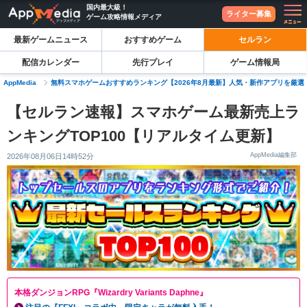
国内最大級！
ライター募集
ゲーム攻略情報メディア
最新ゲームニュース
おすすめゲーム
セルラン
配信カレンダー
先行プレイ
ゲーム情報局
AppMedia
無料スマホゲームおすすめランキング【2026年8月最新】人気・新作アプリを厳選
【セルラン速報】スマホゲーム最新売上ラ
ンキングTOP100【リアルタイム更新】
AppMedia編集部
2026年08月06日14時52分
本格ダンジョンRPG『Wizardry Variants Daphne』