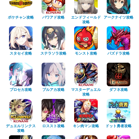
ポケチャン攻略
パワアド攻略
エンドフィールド
アークナイツ攻略
攻略
スタセイ攻略
ステラソラ攻略
モンスト攻略
パズドラ攻略
プロセカ攻略
ブルアカ攻略
マスターデュエル
ダフネ攻略
攻略
デュエルリンクス
ロススト攻略
キン肉マン攻略
ドット勇者攻略
攻略