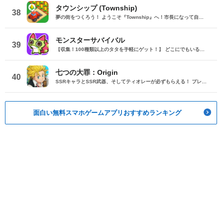
タウンシップ (Township)
38
夢の街をつくろう！ ようこそ『Township』へ！市長になって自分の街づくりと農場が楽しめるワクワクのゲーム！ 住宅、工場、公共の建物を建設し、農場で作物を育てて、あなたのセンスで街を自由にデコレーション。期間限定イベントに参加したり、スリル満点のレガッタで他のプレイヤーと競い合って、ここだけの豪華報酬をゲットしよう！ 街づくりからひと休みしたい時は、リラックスできるマッチ3パズルに挑戦！報酬を獲得して進行を加速したり、楽しさアップ！すべてオフラインでも楽しめるよ！ 『Township』は街づくり、農場、マッチ3パズルが絶妙に融合した唯一無二のゲーム！ ゲームの特徴： ● 無限のクリエイティビティ： 理想の大都市をデザイン＆建設しよう！ ● やみつきマッチ3パズル： 楽しいレベルをクリアして報酬をゲット＆街の発展を加速！ ● 世界中のプレイヤーと競える大会： トーナメントで実力を試して、思い出に残る勝利をつかもう！ ● コレクション要素も充実： 貴重なアーティファクトやアンティーク、カラフルなプロフィール画像を集めて自慢しよう！ ● オフライン対応： インターネットがなくても、いつでもどこでもプレイ可能！ ● 個性豊かな住民たち： 魅力あふれるキャラクターたちと出会える！ ● ソーシャル連携： FacebookやGame Centerの友達と遊んだり、Townshipコミュニティで新しい仲間と出会える！ 『Township』が愛される理由： ● 街づくり、農場、マッチ3パズルのユニークな融合 ● 魅力的なグラフィックとアニメーション ● 新コンテンツやイベントが満載の定期アップデート ● 豊富なデコアイテムで、街を自分好みにアレンジ Townshipは無料でお楽しみできますが、一部のゲーム内（ランダム化されたアイテムを含む）は有料で購入できます。購入したくない場合は、デバイスの制限メニューで無効にしてください。 プレイするのにインターネット接続は必要ありません。 *競争や追加機能にアクセスするにはインターネット接続が必要です。 Townshipはお好きですか？フォローしてください！ フェイスブック： facebook.com/TownshipMobile インスタグラム：instagram.com/township_mobile/ 問題の報告や質問が必要ですか？ゲーム内の「設定」 「ヘルプとサポート」からプレイヤーサポートにお問い合わせください。ゲームにアクセスできない場合は、ウェブサイトの右下にあるチャットアイコンをクリックしてウェブチャットをご利用ください： https://playrix.helpshift.com/hc/ja/3-township/ プライバシーポリシー： https://playrix.com/privacy/index_ja.html 利用規約： https://playrix.com/terms/index_ja.html
モンスターサバイバル
39
【収集！100種類以上のタタを手軽にゲット！】 どこにでもいるようなデザインはもう卒業！よだれを垂らすフルッグ、しょんぼり顔のナンモナイシ……どのタタもかわいさ抜群！新規プレイヤーでも1か月で全タタコンプを目指せる！ 【進化！かわいいだけじゃない、強さも規格外！】 餌付け、進化、パワーアップ！目指せ、迫力満点の4段階進化！ピカピカ形態が解放されることも！どこまで解放できるかな？ 【対戦！最強パーティを組んで、ゾンビを倒せ！】 元素の相性や陣形を自由に組み合わせて、押し寄せるゾンビの大群を蹴散らそう！ 【建造！タタのためにお家を作ろう！】 タタたちのために居心地のいいお家を作ろう！ふれあいも忘れずに！ネコオリをプールに入れてみるのもアリかも？
七つの大罪：Origin
40
SSRキャラとSSR武器、そしてティオレーが必ずもらえる！ プレイするだけでガチャが最大373回引ける！ 今すぐダウンロードして、新たに始まるトリスタンとの冒険へ一緒に出かけよう！ ともに駆け抜けろ、響き合う運命を 世界中を魅了した超人気作品、『七つの大罪』の新たな物語！ 累計発行部数5,500万部を記録した『七つの大罪』のアニメを基にした アニメーションオープンワールドRPG『七つの大罪：Origin』がついに登場。 原作の感動を受け継ぐ新たな冒険が始まる！ 一人でも、仲間とでも、どんな時も楽しめる物語を今すぐ体験してみよう！ 『七つの大罪：Origin(ナナオリ)』 ゲームの特徴 ▶ アニメーションを超越した没入感 『七つの大罪』の世界がオープンワールドアクションRPGとして登場。 目の前に広がる壮大な風景と、呼吸までも感じることのできるキャラクターたちが、原作声優によるフルボイスとシネマティック演出で生き生きと蘇る。 原作の感動をより鮮明に体験できる次世代オープンワールドゲームを、是非とも体験してください！ ▶ ブリタニア大陸を探検する気ままな冒険 果てしなく広がるブリタニア大陸を探検し、あなただけの冒険を始めてみませんか？ 巨大なモンスターとのバトル、大きな湖で釣りを楽しんだり、炎の上で料理を作ってみたり… 世界の至るところで発見される隠された財宝や秘密が、冒険にさらなる刺激を与えてくれることでしょう。 ▶ 究極の戦略、スタイリッシュな連携バトル 武器とキャラの組み合わせによって変化するアクション ここぞという時にキャラを交代させるスイッチバトルと、キャラたちが連携した強力な合技で 刺激的なバトルの駆け引きを存分にお楽しみください！ ▶ マルチバースを基盤としたオリジナルストーリー 聖戦が終わりをつげ、平和だったブリタニアに新たな危機が訪れる。 原作の主人公メリオダスとエリザベスの息子「トリスタン」を中心に展開される オリジナルストーリーを通じて、時空が交錯し混乱に陥ったブリタニア大陸に 平穏を取り戻すための冒険に出発しましょう！ ▶ 共に楽しむ冒険の魅力、パーティープレイ 一人での冒険はもちろん、時には他のプレイヤーと共に冒険へ出かけることができる。 共に冒険すれば、より強く、より楽しい冒険になること間違いなし！ 公式コミュニティで最新情報をご確認ください！ 公式ブランドサイト：https://7origin.netmarble.com/ 公式Discord：https://discord.gg/7dsorigin 公式X(旧Twitter)：https://x.com/7DSO_JP 公式YouTube： https://www.youtube.com/@7ds_origin_jp --------------------------------- ※最低／推奨動作環境 (1) 推奨動作環境 : iPhone 15 Pro (8GB) (2) 対応動作環境 : iPhone 12 Pro (6GB) (3) 最低動作環境: iPhone 12 (4GB) * 最低動作環境はゲームを実行するための最低条件であり、快適にプレイするためには推奨動作環境以上の端末のご使用をおすすめします。 * モバイル環境でゲームをご利用の際は、快適なプレイのため、ご利用の端末のOSを最新バージョンに更新してご利用ください。 ※インストールに必要な空き容量 - 空き容量20GB以上を推奨 ※ 基本無料プレイ、一部有料アイテムあり - 利用規約: https://help.netmarble.com/ja/terms/terms_of_service_ja_inc - プライバシーポリシー: https://help.netmarble.com/ja/terms/privacy_policy_ja
面白い無料スマホゲームアプリおすすめランキング