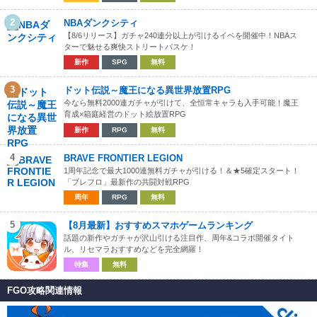
2
NBAダンクシティ
【8/6リリース】ガチャ240連分以上が引けるイベを開催中！NBAス
ターで魅せる爽快ストリートバスケ！
新作
SPG
無料
3
ドット伝説～魔王になる異世界放置RPG
今なら無料2000連ガチャが引けて、全恒常キャラも入手可能！魔王
育成×箱庭経営のドット絵放置RPG
新作
RPG
無料
4
BRAVE FRONTIER LEGION
1周年記念で最大1000連無料ガチャが引ける！＆★5確定スタート！
「ブレフロ」最新作の共闘対戦RPG
周年
RPG
無料
5
【8月最新】おすすめスマホゲームランキング
話題の新作やガチャが沢山引ける注目作、周年&コラボ開催タイト
ル、リセマラおすすめなどを完全網羅！
特集
無料
FGO攻略関連情報