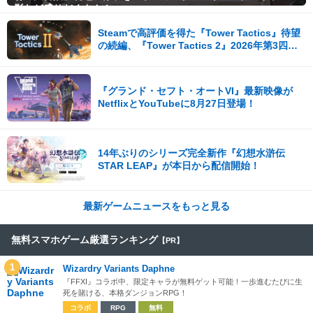
影など盛りだくさん！
Steamで高評価を得た『Tower Tactics』待望
の続編、『Tower Tactics 2』2026年第3四半
期に早期アクセス開始
『グランド・セフト・オートVI』最新映像が
NetflixとYouTubeに8月27日登場！
14年ぶりのシリーズ完全新作『幻想水滸伝
STAR LEAP』が本日から配信開始！
最新ゲームニュースをもっと見る
無料スマホゲーム厳選ランキング
【PR】
1
Wizardry Variants Daphne
『FFXI』コラボ中、限定キャラが無料ゲット可能！一歩進むたびに生
死を賭ける、本格ダンジョンRPG！
コラボ
RPG
無料