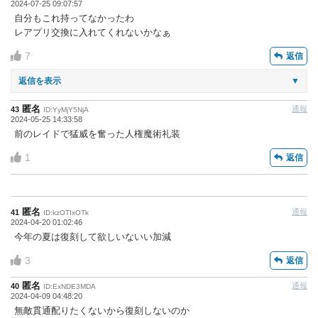
2024-07-25 09:07:57
自分もこれ持ってなかったわ
レアプリ交換に入れてくれないかなぁ
7
返信
返信を表示
▼
匿名
通報
43
ID:YyMjY5NjA
2024-05-25 14:33:58
前のレイドで猛威を奮った人権魔術礼装
1
返信
匿名
通報
41
ID:kzOTIxOTk
2024-04-20 01:02:46
今年の夏は復刻して欲しいないい加減
3
返信
匿名
通報
40
ID:ExNDE3MDA
2024-04-09 04:48:20
無敵貫通配りたくないから復刻しないのか