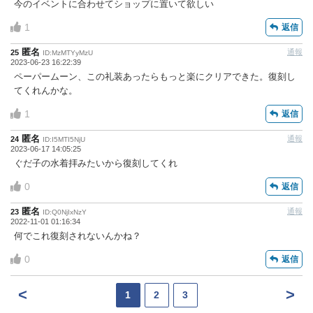
今のイベントに合わせてショップに置いて欲しい
1
返信
匿名
通報
25
ID:MzMTYyMzU
2023-06-23 16:22:39
ペーパームーン、この礼装あったらもっと楽にクリアできた。復刻し
てくれんかな。
1
返信
匿名
通報
24
ID:I5MTI5NjU
2023-06-17 14:05:25
ぐだ子の水着拝みたいから復刻してくれ
0
返信
匿名
通報
23
ID:Q0NjIxNzY
2022-11-01 01:16:34
何でこれ復刻されないんかね？
0
返信
<
>
1
2
3