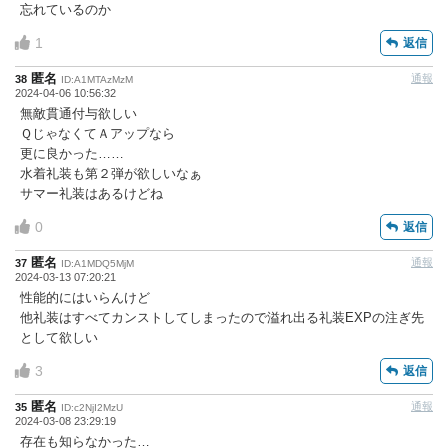
忘れているのか
1
返信
匿名
通報
38
ID:A1MTAzMzM
2024-04-06 10:56:32
無敵貫通付与欲しい
ＱじゃなくてＡアップなら
更に良かった……
水着礼装も第２弾が欲しいなぁ
サマー礼装はあるけどね
0
返信
匿名
通報
37
ID:A1MDQ5MjM
2024-03-13 07:20:21
性能的にはいらんけど
他礼装はすべてカンストしてしまったので溢れ出る礼装EXPの注ぎ先
として欲しい
3
返信
匿名
通報
35
ID:c2NjI2MzU
2024-03-08 23:29:19
存在も知らなかった…