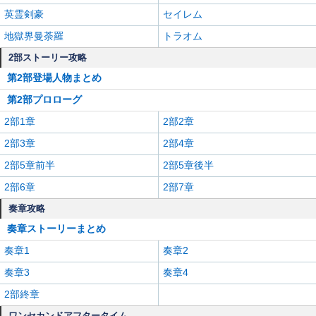
英霊剣豪
セイレム
地獄界曼荼羅
トラオム
2部ストーリー攻略
第2部登場人物まとめ
第2部プロローグ
2部1章
2部2章
2部3章
2部4章
2部5章前半
2部5章後半
2部6章
2部7章
奏章攻略
奏章ストーリーまとめ
奏章1
奏章2
奏章3
奏章4
2部終章
ワンセカンドアフタータイム