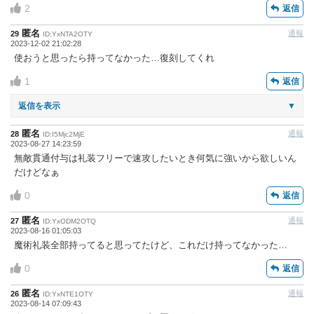
2
返信
匿名
通報
29
ID:YxNTA2OTY
2023-12-02 21:02:28
使おうと思ったら持ってなかった…復刻してくれ
1
返信
返信を表示
▼
匿名
通報
28
ID:I5Mjc2MjE
2023-08-27 14:23:59
無敵貫通付与は礼装フリーで速攻したいとき何気に強いから欲しいん
だけどなぁ
0
返信
匿名
通報
27
ID:YxODM2OTQ
2023-08-16 01:05:03
魔術礼装全部持ってると思ってたけど、これだけ持ってなかった…
0
返信
匿名
通報
26
ID:YxNTE1OTY
2023-08-14 07:09:43