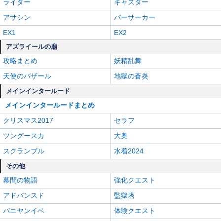
ライダー
キャスター
アサシン
バーサーカー
EX1
EX2
アズライールの廟
攻略まとめ
妖精乱舞
天使のバザール
地獄の蒼炎
メインインタールード
メインインタールードまとめ
クリスマス2017
セラフ
ツングースカ
大奥
スクランブル
水着2024
その他
幕間の物語
強化クエスト
アドバンスド
監獄塔
バニヤンイベ
体験クエスト