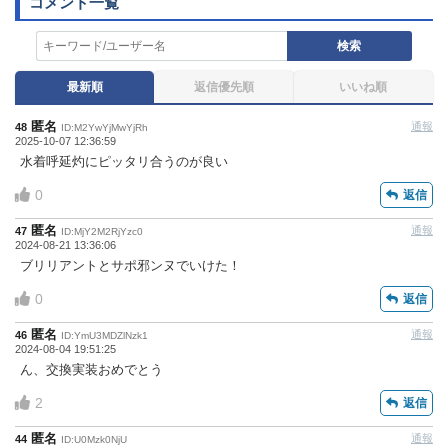
対応させていただきます。ご了承ください。
※一度削除したコメントは復元ができませんのでご注意
検索
ください。
最新順
返信優先順
いいね順
また、過度な利用規約の違反や、弊社に損害の及ぶ内容の書き込
みがあった場合は、法的措置をとらせていただく場合もございま
匿名
通報
48
すので、あらかじめご理解くださいませ。
ID:M2YwYjMwYjRh
2025-10-07 12:36:59
水着呼延灼にピッタリ合うのが良い
0
返信
匿名
通報
47
ID:MjY2M2RjYzc0
2024-08-21 13:36:06
ブリリアントとサポ邪ンヌでいけた！
0
返信
匿名
通報
46
ID:YmU3MDZlNzk1
2024-08-04 19:51:25
ん、交換実装おめでとう
2
返信
匿名
通報
44
ID:U0Mzk0NjU