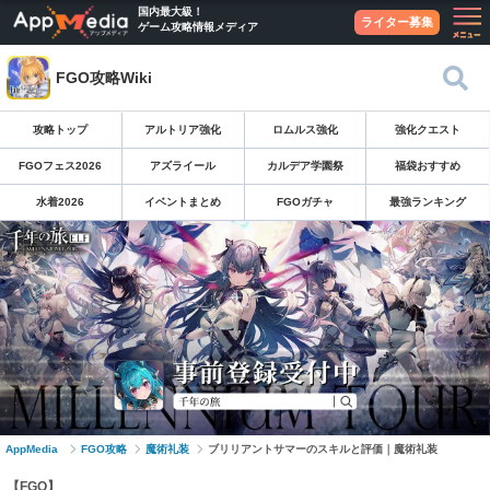
国内最大級！
ライター募集
ゲーム攻略情報メディア
FGO攻略Wiki
攻略トップ
アルトリア強化
ロムルス強化
強化クエスト
FGOフェス2026
アズライール
カルデア学園祭
福袋おすすめ
水着2026
イベントまとめ
FGOガチャ
最強ランキング
AppMedia
FGO攻略
魔術礼装
ブリリアントサマーのスキルと評価｜魔術礼装
【FGO】