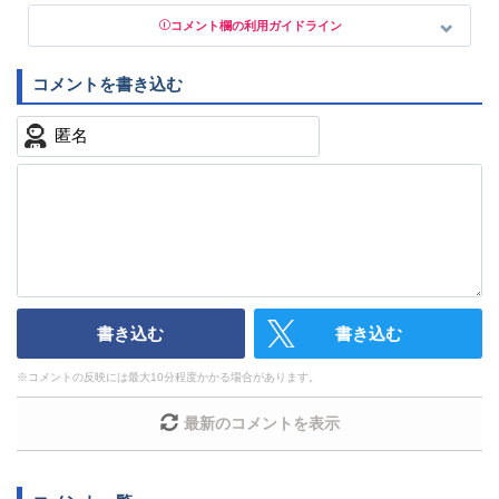
コメント欄の利用ガイドライン
以下の書き込みを禁止とし、場合によってはコメント削除や書き
込み制限を行う可能性がございます。 あらかじめご了承くださ
い。
・公序良俗に反する投稿
・スパムなど、記事内容と関係のない投稿
・誰かになりすます行為
・個人情報の投稿や、他者のプライバシーを侵害する投
稿
・一度削除された投稿を再び投稿すること
・外部サイトへの誘導や宣伝
書き込む
書き込む
・アカウントの売買など金銭が絡む内容の投稿
・各ゲームのネタバレを含む内容の投稿
※
コメントの反映には最大10分程度かかる場合があります。
・その他、管理者が不適切と判断した投稿
コメントの削除につきましては下記フォームより申請を
最新のコメントを表示
いただけますでしょうか。
コメントの削除を申請する
※投稿内容を確認後、順次