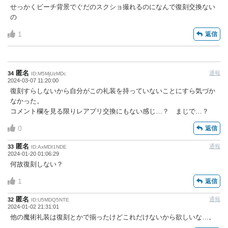
せっかくビーチ背景でぐだのスクショ撮れるのになんで復刻交換ない
の
1
返信
匿名
通報
34
ID:M5MjUzMDc
2024-03-07 11:20:00
復刻すらしないから自分がこの礼装を持っていないことにすら気づか
なかった。
コメント欄を見る限りレアプリ交換にもない感じ…？ まじで…？
0
返信
匿名
通報
33
ID:AxMDI1NDE
2024-01-20 01:06:29
何故復刻しない？
1
返信
匿名
通報
32
ID:U5MDQ5NTE
2024-01-02 21:31:01
他の魔術礼装は復刻とかで揃ったけどこれだけないから欲しいな…。