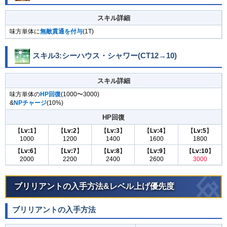
スキル詳細
味方単体に
無敵貫通を付与
(1T)
スキル3:シーハウス・シャワー(CT12→10)
スキル詳細
味方単体の
HP回復
(1000〜3000)
&
NPチャージ
(10%)
HP回復
【
Lv:1
】
【
Lv:2
】
【
Lv:3
】
【
Lv:4
】
【
Lv:5
】
1000
1200
1400
1600
1800
【
Lv:6
】
【
Lv:7
】
【
Lv:8
】
【
Lv:9
】
【
Lv:10
】
2000
2200
2400
2600
3000
ブリリアントの入手方法&レベル上げ優先度
ブリリアントの入手方法