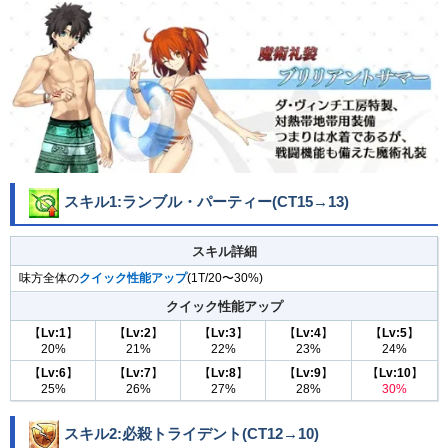
スキル1:ランブル・パーティー(CT15→13)
スキル詳細
味方全体の
クイック性能アップ
(1T/20〜30%)
クイック性能アップ
【
Lv:1
】
【
Lv:2
】
【
Lv:3
】
【
Lv:4
】
【
Lv:5
】
20%
21%
22%
23%
24%
【
Lv:6
】
【
Lv:7
】
【
Lv:8
】
【
Lv:9
】
【
Lv:10
】
25%
26%
27%
28%
30%
スキル2:必殺トライデント(CT12→10)