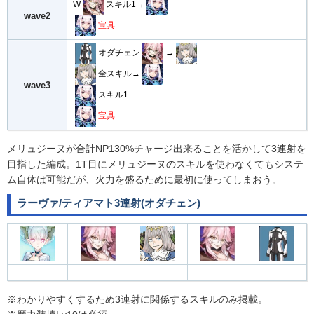
宝具
W
スキル1→
wave2
宝具
オダチェン
→
全スキル→
wave3
スキル1
宝具
メリュジーヌが合計NP130%チャージ出来ることを活かして3連射を
目指した編成。1T目にメリュジーヌのスキルを使わなくてもシステ
ム自体は可能だが、火力を盛るために最初に使ってしまおう。
ラーヴァ/ティアマト3連射(オダチェン)
–
–
–
–
–
※わかりやすくするため3連射に関係するスキルのみ掲載。