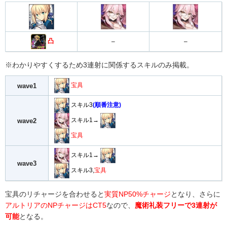
凸
–
–
※わかりやすくするため3連射に関係するスキルのみ掲載。
宝具
wave1
スキル3
(順番注意)
スキル1→
wave2
宝具
スキル1→
wave3
スキル3,
宝具
宝具のリチャージを合わせると
実質NP50%チャージ
となり、さらに
アルトリアのNPチャージはCT5
なので、
魔術礼装フリーで3連射が
可能
となる。