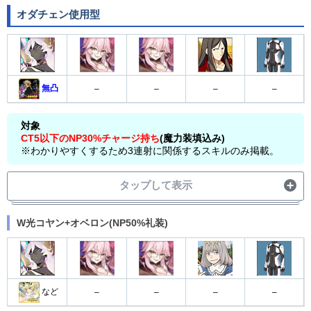
オダチェン使用型
無凸
–
–
–
–
対象
CT5以下のNP30%チャージ持ち
(魔力装填込み)
※わかりやすくするため3連射に関係するスキルのみ掲載。
タップして表示
宝具
wave1
W光コヤン+オベロン(NP50%礼装)
スキル2
(順番注意)
スキル1→
オダチェン
→
wave2
など
–
–
–
–
スキル2,3