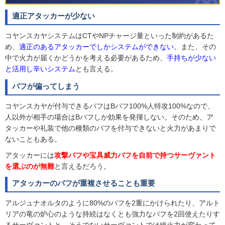
適正アタッカーが少ない
コヤンスカヤシステムはCTやNPチャージ量といった制約があるた
め、
適正のあるアタッカーでしかシステムができない
。また、その
中で火力が届くかどうかを考える必要があるため、
手持ちが少ない
と活用し辛いシステム
とも言える。
バフが偏ってしまう
コヤンスカヤが付与できるバフはBバフ100%人特攻100%なので、
人以外が相手の場合はBバフしか効果を発揮しない。そのため、ア
タッカーや礼装で他の種類のバフを付与できないと火力があまりで
ないこともある。
アタッカーには
攻撃バフや宝具威力バフを自前で持つサーヴァント
を選ぶのが無難
と言えるだろう。
アタッカーのバフが重複させることも重要
アルジュナオルタのように80%のバフを2重にかけられたり、アルト
リアの竜の炉心のような持続はなくとも強力なバフを2回使えたりす