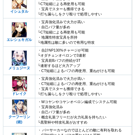
└CT短縮による再使用も可能
・宝具でスターも獲得できる
イシュタル
└打ち漏らしをクリ殴りで処理しやすい
・宝具強化済みで火力が高い
・自己バフ量が多め
└CT短縮による再使用も可能
・地属性特攻宝具を所持
エレシュキガル
└地属性は敵に多いので有用な特攻
・合計NP130%チャージが可能
└オダチェンオベロンで3連射
・宝具前Bバフの持続が3T
└連射するほど火力アップ
メリュジーヌ
・CT短縮によるバフの再使用、重ねがけも可能
・宝具強化済みで火力が高い
・CT短縮によるバフの再使用、重ねがけも可能
・宝具でスターも獲得できる
ドレイク
└打ち漏らしをクリ殴りで処理しやすい
・Wコヤンやコヤンオベロン編成でシステム可能
・宝具強化済み
・自己バフ量が多め
クーフーリン
・概念礼装フリーだが火力礼装を持ちたい
(術)
└黒聖杯や特攻礼装がおすすめ
・ バーサーカーなのでほとんどの敵に有利を取れる