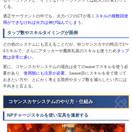
るサーヴァントと、そうでないサーヴァントでは総火力が変わって
くる。
適正サーヴァントの中でも、火力バフのCTが長く
スキルの複数回使
用ができなければ火力は伸び悩んでしまう
。
タップ数やスキルタイミングが面倒
どの色のシステムにも言えることだが、Wコヤンスカヤの時点で2〜
4スキルで、さらにアタッカーや魔術礼装のスキルも使うため
タップ
数は非常に多い
。
更に、コヤンスカヤシステムの場合は全てのwaveでスキルを使う必
要があり、
使用順にも注意が必要
。1wave目にスキルを全て使って
おきたい方や、とにかく考える箇所やタップ数を減らしたい方には
不向きと言える。
コヤンスカヤシステムのやり方・仕組み
NPチャージスキルを使い宝具を連射する