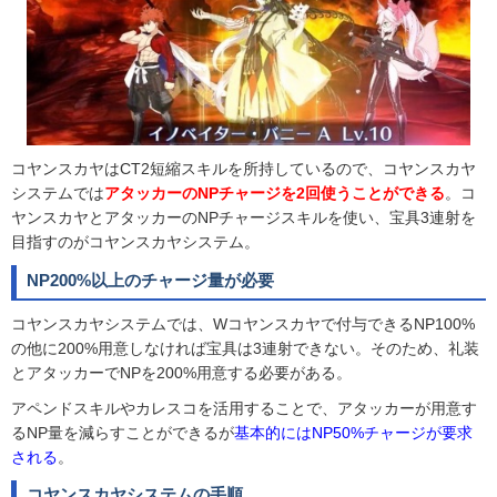
コヤンスカヤはCT2短縮スキルを所持しているので、コヤンスカヤ
システムでは
アタッカーのNPチャージを2回使うことができる
。コ
ヤンスカヤとアタッカーのNPチャージスキルを使い、宝具3連射を
目指すのがコヤンスカヤシステム。
NP200%以上のチャージ量が必要
コヤンスカヤシステムでは、Wコヤンスカヤで付与できるNP100%
の他に200%用意しなければ宝具は3連射できない。そのため、礼装
とアタッカーでNPを200%用意する必要がある。
アペンドスキルやカレスコを活用することで、アタッカーが用意す
るNP量を減らすことができるが
基本的にはNP50%チャージが要求
される
。
コヤンスカヤシステムの手順