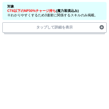
宝具
対象
CT6以下のNP30%チャージ持ち
(魔力装填込み)
スキル1→
※わかりやすくするため3連射に関係するスキルのみ掲載。
スキル1→
wave3
タップして詳細を表示
スキル2,
宝具
スキル2
wave1
宝具
W
スキル1→
wave2
宝具
オダチェン
→
スキル2
スキル1
wave3
スキル2→
宝具