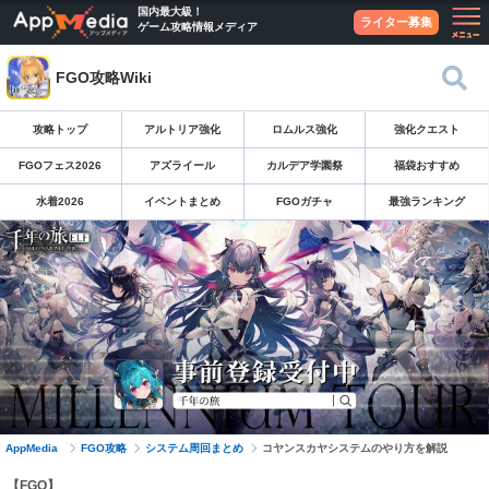
国内最大級！
ライター募集
ゲーム攻略情報メディア
FGO攻略Wiki
攻略トップ
アルトリア強化
ロムルス強化
強化クエスト
FGOフェス2026
アズライール
カルデア学園祭
福袋おすすめ
水着2026
イベントまとめ
FGOガチャ
最強ランキング
AppMedia
FGO攻略
システム周回まとめ
コヤンスカヤシステムのやり方を解説
【FGO】