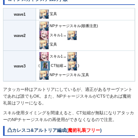
宝具
wave1
NPチャージスキル(順番注意)
スキル1→
wave2
宝具
スキル1→
(
CT短縮→
)
wave3
NPチャージスキル,宝具
アタッカー枠はアルトリアにしているが、適正があるサーヴァント
であれば誰でもOK。また、NPチャージスキルがCT5であれば魔術
礼装はフリーになる。
スキル使用タイミングを間違えると、CT短縮が無駄になりアタッカ
ーのNPチャージスキルの再使用ができなくなるので注意。
凸カレスコ&アルトリア編成(
魔術礼装フリー
)