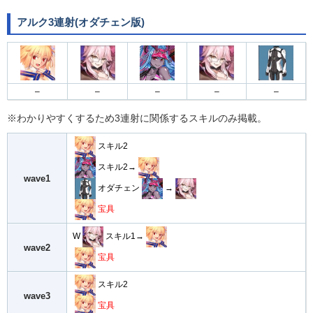
アルク3連射(オダチェン版)
–
–
–
–
–
※わかりやすくするため3連射に関係するスキルのみ掲載。
スキル2
スキル2→
wave1
オダチェン
→
宝具
W
スキル1→
wave2
宝具
スキル2
wave3
宝具