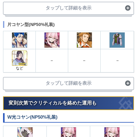
スキル1→
タップして詳細を表示
スキル3
2wave
宝具
片コヤン型(NP50%礼装)
スキル3
スキル1
3wave
スキル2→
宝具
スキル1→
1wave
スキル3→
–
–
–
宝具
など

スキル3
タップして詳細を表示
スキル1
2wave
宝具
変則次第でクリティカルを絡めた運用も
スキル1,3
スキル1
3wave
スキル2→
1wave
W光コヤン(NP50%礼装)
宝具
宝具
スキル1→