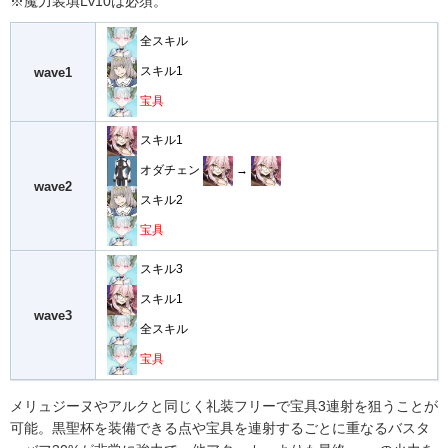
※魔力装填Lv10は必須。
全スキル
スキル1
wave1
宝具
スキル1
オダチェン
→
wave2
スキル2
宝具
スキル3
スキル1
wave3
全スキル
宝具
メリュジーヌやアルクと同じく礼装フリーで宝具3連射を狙うことが
可能。黒聖杯を装備できる点や宝具を連射するごとに重なるバスタ