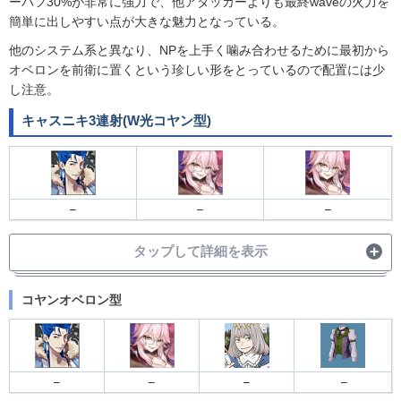
ーバフ30%が非常に強力で、他アタッカーよりも最終waveの火力を
簡単に出しやすい点が大きな魅力となっている。
他のシステム系と異なり、NPを上手く噛み合わせるために最初から
オベロンを前衛に置くという珍しい形をとっているので配置には少
し注意。
キャスニキ3連射(W光コヤン型)
–
–
–
タップして詳細を表示
コヤンオベロン型
スキル1,3
スキル1→
1wave
宝具
–
–
–
–