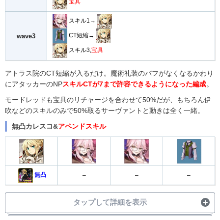
宝具
スキル1→
CT短縮→
wave3
スキル3,
宝具
アトラス院のCT短縮が入るだけ。魔術礼装のバフがなくなるかわり
にアタッカーのNP
スキルCTが7まで許容できるようになった編成
。
モードレッドも宝具のリチャージを合わせて50%だが、もちろん伊
吹などのスキルのみで50%取るサーヴァントと動きは全く一緒。
無凸カレスコ&
アペンドスキル
無凸
–
–
–
タップして詳細を表示