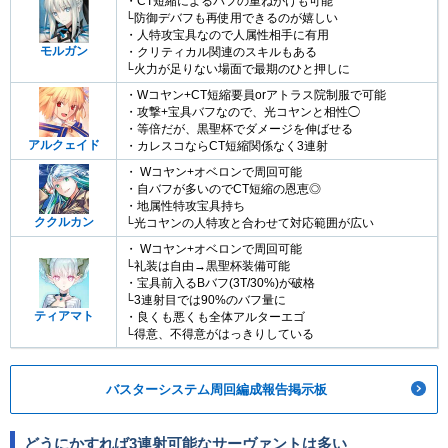
・CT短縮によるバフの重ねがけも可能
└防御デバフも再使用できるのが嬉しい
・人特攻宝具なので人属性相手に有用
モルガン
・クリティカル関連のスキルもある
└火力が足りない場面で最期のひと押しに
・Wコヤン+CT短縮要員orアトラス院制服で可能
・攻撃+宝具バフなので、光コヤンと相性◯
・等倍だが、黒聖杯でダメージを伸ばせる
アルクェイド
・カレスコならCT短縮関係なく3連射
・ Wコヤン+オベロンで周回可能
・自バフが多いのでCT短縮の恩恵◎
・地属性特攻宝具持ち
ククルカン
└光コヤンの人特攻と合わせて対応範囲が広い
・ Wコヤン+オベロンで周回可能
└礼装は自由→黒聖杯装備可能
・宝具前入るBバフ(3T/30%)が破格
└3連射目では90%のバフ量に
ティアマト
・良くも悪くも全体アルターエゴ
└得意、不得意がはっきりしている
バスターシステム周回編成報告掲示板
どうにかすれば3連射可能なサーヴァントは多い