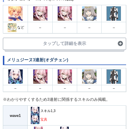
スキル2
wave1
宝具
W
スキル1→
など
–
–
–
–
wave2
宝具
タップして詳細を表示
CT短縮→
スキル2
wave3
メリュジーヌ3連射(オダチェン)
宝具
スキル1→
オダチェン
→
wave1
宝具
–
–
–
–
–
スキル2
wave2
※わかりやすくするため3連射に関係するスキルのみ掲載。
宝具
スキル1,3
スキル1→
wave1
宝具
スキル2→
wave3