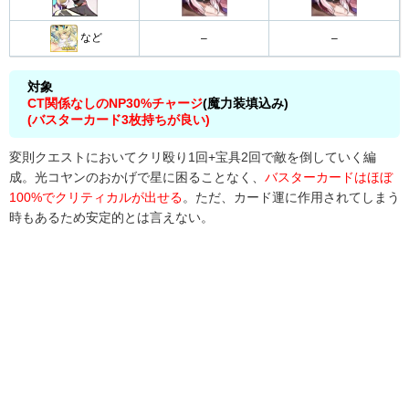
スキル3→
など
2wave
–
–

スキル3
宝具
対象
CT関係なしのNP30%チャージ
(魔力装填込み)
スキル1
(バスターカード3枚持ちが良い)
3wave
宝具
変則クエストにおいてクリ殴り1回+宝具2回で敵を倒していく編
成。光コヤンのおかげで星に困ることなく、
バスターカードはほぼ
100%でクリティカルが出せる
。ただ、カード運に作用されてしまう
時もあるため安定的とは言えない。