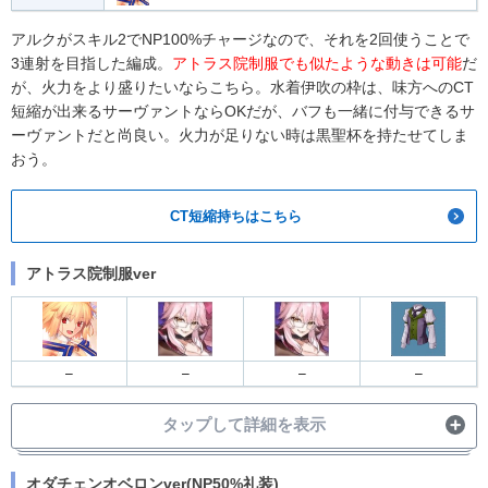
アルクがスキル2でNP100%チャージなので、それを2回使うことで
3連射を目指した編成。
アトラス院制服でも似たような動きは可能
だ
が、火力をより盛りたいならこちら。水着伊吹の枠は、味方へのCT
短縮が出来るサーヴァントならOKだが、バフも一緒に付与できるサ
ーヴァントだと尚良い。火力が足りない時は黒聖杯を持たせてしま
おう。
CT短縮持ちはこちら
アトラス院制服ver
–
–
–
–
タップして詳細を表示
オダチェンオベロンver(NP50%礼装)