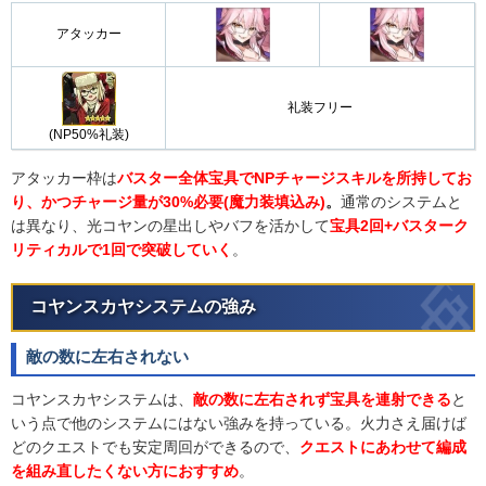
アタッカー
礼装フリー
(NP50%礼装)
アタッカー枠は
バスター全体宝具でNPチャージスキルを所持してお
り、かつチャージ量が30%必要(魔力装填込み)
。
通常のシステムと
は異なり、光コヤンの星出しやバフを活かして
宝具2回+バスターク
リティカルで1回で突破していく
。
コヤンスカヤシステムの強み
敵の数に左右されない
コヤンスカヤシステムは、
敵の数に左右されず宝具を連射できる
と
いう点で他のシステムにはない強みを持っている。火力さえ届けば
どのクエストでも安定周回ができるので、
クエストにあわせて編成
を組み直したくない方におすすめ
。