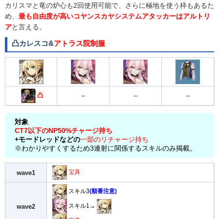
カリスマと竜の炉心も2回使用可能で、さらに極地を使う枠もあるた
め、
最も自由度が高いコヤンスカヤシステムアタッカーはアルトリ
ア
と言える。
凸カレスコ&
アトラス院制服
凸
–
–
–
対象
CT7以下のNP50%チャージ持ち
+モードレッドなどの
一部のリチャージ持ち
※わかりやすくするため3連射に関係するスキルのみ掲載。
宝具
wave1
スキル3
(順番注意)
スキル1→
wave2