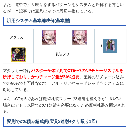
また、道中でクリ殴りをするパターンをシステムと呼称する方もい
るが、本記事では宝具のみでの周回を指している。
汎用システム基本編成例(基本型)
アタッカー
(
)
礼装フリー
アタッカー枠は
バスター全体宝具でCT5〜7のNPチャージスキルを
所持しており、かつチャージ量が50%必要
。宝具のリチャージ込み
での50%でも可能なので、アルトリアやモードレッドもシステムに
対応している。
スキルCTが5であれば魔術礼装フリーで3連射を狙えるが、6や7の
場合はアトラス院でのCT短縮も必要になるため魔術礼装が固定され
る。
変則での6積み編成例(宝具2連射+クリ殴り1回)