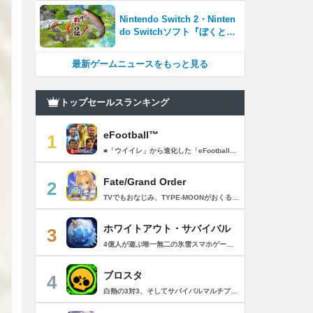
化
Nintendo Switch 2・Ninten
do Switchソフト『ぼくと釣
り日記』 初公開のゲーム画面
を含む新PV4本を一挙公開！
最新ゲームニュースをもっと見る
トップセールスランキング
eFootball™
1
■「ウイイレ」から進化した「eFootball™」 人気サッカーゲーム「ウイニングイレブン」が「eFootball™」とタイトルを変え、大きく進化して生まれ変わりました。「eFootball™」で新しいサッカーゲームを体感しましょう！ ■はじめての方でも安心 ダウンロード後は、実践を交えたステップアップ方式のチュートリアルで直感的に基本操作を覚えることができます！さらに、チュートリアルを全てクリアすると、リオネル メッシがもらえます！！ また、試合の面白さや爽快感を楽しんでいただくためにスマートアシストを実装。 複雑な操作をしなくても、華麗なドリブルやパスで相手をかわして強烈なシュートでゴールを奪うことができます！ 【基本的な遊び方】 ■好きなチームで始めよう 欧州、米州、アジアなど世界各国のクラブやナショナルチームなどお気に入りのチームでスタートできます！ ■選手を獲得しましょう チームを作成したら、選手を獲得しましょう。現役のスーパースターや、歴史に残るレジェンドたちが、あなたのクラブでの活躍を待っています！ ・スペシャル選手リスト 現実の試合で大活躍した選手や、注目リーグの選手、レジェンドなどの特別な選手を獲得できます。 ・スタンダード選手リスト 好きな選手を獲得できます。条件を設定して絞り込むことができます。 ・監督リスト さまざまな戦術や得意な育成タイプを持った監督を獲得できます。 ■試合を楽しもう 獲得した選手でチームを編成したら、いよいよ試合に挑戦！ AIを相手に腕を磨いたり、オンライン対戦でランキングを競ったり、楽しみ方はあなた次第です。 ・対AI戦で腕を磨く 注目リーグのチームやナショナルチームを相手に戦うイベントなど、サッカーシーズンに合わせたさまざまなテーマのイベントが開催されています。 また、10段階にレベル分けされたDivision制の「eFootball™ リーグ」で楽しみながらレベルアップしていくことも可能です！ ・対人戦で実力を試す Division制の全ユーザーとランキングを競う「eFootball™ リーグ」や、毎週開催される様々なイベントで、オンラインでのリアルタイム対戦を楽しむことができます。あなたのドリームチームで、最高峰のDivision 1を目指しましょう！ ・友達と最大3vs3の対戦を楽しむ フレンドマッチ機能を使って、友達と対戦することができます。育て上げたチームの強さを友達に見せつけましょう！ また、最大3vs3の協力対戦も可能。友達とオンラインで集まって対戦を楽しみましょう！ ■選手を育てる 獲得した選手は、選手種別によっては成長させることができます。 試合に出場させたり、ゲーム内アイテムを使用したりして、選手のレベルを上げる事で入手できる「タレントポイント」で、能力パラメータを上昇させましょう。 より自分好みの選手にしたい場合は、手動でポイントを割り振りましょう。 ポイントの割り振りに迷った場合は、[おまかせ]で設定することもできます。 自分だけのお気に入りの選手に育て上げましょう！ 【もっと楽しむ】 ■Live Updateを毎週配信 選手の移籍や、現実の試合での活躍が反映される「Live Update」を搭載。 毎週配信される「Live Update」を参考に、スカッドを編成し試合に挑みましょう。 ■スタジアムをカスタマイズ 試合中のスタジアムに反映されるコレオ・オブジェクトなどのスタジアムパーツをカスタマイズできます。 思い通りのスタジアムにアレンジして、ゲーム体験を彩りましょう！ ※居住国・地域が以下のお客様には、eFootball™ コインによるルートボックス施策をご提供しておりません。 ベルギー、ブラジル(18歳未満) 【最新情報について】 本商品は、新機能やモードの追加、ゲームプレイ・イベントのアップデートを継続的に行っていきます。 最新情報は「eFootball™」公式サイトをご確認ください。 【ダウンロードについて】 本アプリをダウンロードするためには、ストレージに約3.3GBの空き容量が必要となります。 あらかじめ3.3GB以上の容量を空けてからダウンロードを行っていただけますようお願いします。 ダウンロード時はWi-Fi環境で接続することを推奨いたします。 ※アップデートにつきましても同様となります。 【通信環境について】 本アプリはオンラインゲームです。通信可能な環境でお楽しみください。
Fate/Grand Order
2
TVでもおなじみ、TYPE-MOONがおくるFateのRPG！ スマホでも本格的なRPGが楽しめる。 文字数にして500万字超という、圧倒的なボリュームを堪能できるストーリー！ 本編以外にもキャラクターごとにストーリーを用意し、Fateファンも今回はじめてFateの世界を体験される方も十分満足いただける内容となっています。 【あらすじ】 西暦2015年。 地球の未来を観測するカルデアは、2017年以降の人類史が崩壊している事実を確認した。 昨日まで確かに存在していた2115年までの“約束された未来”は、何の前触れもなく突如として消え去ったのだ。 なぜ。どうして。だれが。どうやって。 西暦2004年 日本 ある地方都市。 ここに今まではなかった、「観測できない領域」が現れたと。 カルデアはこれを人類絶滅の原因と仮定し、いまだ実験段階だった第六の実験を決行する事となった。 それは過去への時間旅行。 人間を霊子化させて過去に送りこみ、事象に介入する事で時空の特異点を解明、あるいは破壊する禁断の儀式。 その名を人理守護指令、グランドオーダー。 人類を守るために人類史に立ち向かう、運命と戦うものたちの総称である。 【ゲーム概要】 スマホに最適化された簡単操作のコマンドオーダーバトル！ プレイヤーはマスターとなって英霊たちを操り敵を倒し謎を解明していく。 好みの英霊で戦うか、強い英霊で戦うかバトルスタイルはプレイヤーしだい。 ◆豪華声優陣が続々参加 青木志貴、茜屋日海夏、赤羽根健治、明坂聡美、浅川悠、朝日奈丸佳、阿澄佳奈、阿部彬名、阿部敦、阿部里果、雨宮天、新井里美、井口裕香、井澤詩織、石川界人、石川由依、石谷春貴、伊瀬茉莉也、市ノ瀬加那、伊藤彩沙、伊藤かな恵、伊東健人、伊藤静、伊藤美紀、稲田徹、井上和彦、井上喜久子、井上麻里奈、伊丸岡篤、石見舞菜香、上坂すみれ、植田佳奈、上田麗奈、内田真礼、内田雄馬、内山昂輝、梅原裕一郎、江川央生、江口拓也、江越彬紀、遠藤綾、大久保瑠美、大空直美、大塚明夫、大塚芳忠、大原さやか、大和田仁美、岡本信彦、置鮎龍太郎、小倉唯、小澤亜李、小野賢章、小野大輔、小野友樹、小見川千明、かかずゆみ、柿原徹也、加隈亜衣、笠間淳、加瀬康之、門脇舞以、金元寿子、神尾晋一郎、茅野愛衣、川澄綾子、河西健吾、川野剛稔、神奈延年、鬼頭明里、木村珠莉、木村良平、桐本拓哉、釘宮理恵、久野美咲、黒木ほの香、黒田崇矢、桑原由気、KENN、高野麻里佳、古賀葵、小清水亜美、後藤邑子、小西克幸、小林千晃、小林ゆう、小林裕介、小原好美、小松未可子、子安武人、小山力也、近藤玲奈、斎賀みつき、西前忠久、斉藤壮馬、斎藤千和、坂本真綾、佐倉綾音、櫻井孝宏、佐藤聡美、佐藤利奈、沢城みゆき、下屋則子、島﨑信長、嶋村侑、庄司宇芽香、白石晴香、新垣樽助、真堂圭、末柄里恵、杉田智和、杉山紀彰、鈴木達央、鈴木崚汰、鈴代紗弓、鈴村健一、諏訪彩花、諏訪部順一、関俊彦、関智一、瀬戸麻沙美、芹澤優、仙台エリ、千本木彩花、園崎未恵、大地葉、高乃麗、高野直子、高橋花林、高橋李依、高山みなみ、武内駿輔、竹内良太、武田華、田中敦子、田中美海、田中理恵、谷山紀章、種﨑敦美、種田梨沙、田丸篤志、田村睦心、田村ゆかり、丹下桜、千葉繁、千葉翔也、津田健次郎、紡木吏佐、鶴岡聡、寺崎裕香、寺島拓篤、東山奈央、土岐隼一、飛田展男、戸松遥、豊永利行、鳥海浩輔、中井和哉、中田譲治、長縄まりあ、仲村美沙希、中村悠一、名塚佳織、生天目仁美、浪川大輔、能登麻美子、野中藍、乃村健次、土師孝也、長谷川育美、花江夏樹、花澤香菜、花守ゆみり、早見沙織、原由実、春野杏、潘めぐみ、日岡なつみ、日笠陽子、日野聡、平川大輔、ファイルーズあい、福圓美里、福西勝也、福山潤、藤井隼、藤沼建人、ブリドカットセーラ恵美、古川慎、保志総一朗、星野貴紀、堀内賢雄、堀江由衣、本多真梨子、本多陽子、本渡楓、前野智昭、M・A・O、増田俊樹、Machico、松風雅也、真殿光昭、マフィア梶田、三上哲、三木眞一郎、水樹奈々、水島大宙、水橋かおり、緑川光、水瀬いのり、南央美、峯田茉優、宮野真守、宮本充、村瀬歩、森川智之、森田了介、森永千才、森なな子、諸星すみれ、安井邦彦、山路和弘、山下大輝、山下七海、山寺宏一、山根綺、山野井仁、山村響、悠木碧、ゆかな、遊佐浩二、吉野裕行、佳村はるか、米澤円、若林直美、和氣あず未、和多田美咲（50音順） ◆全体構成・メインシナリオ・シナリオ・総監督 奈須きのこ ◆リードキャラクターデザイナー 武内崇 ◆アートディレクション TYPE-MOON ◆メインシナリオ・シナリオ執筆 東出祐一郎、桜井光 水瀬葉月、星空めてお ◆ゲストライター amphibian、虚淵玄（ニトロプラス）、acpi、ＯＫＳＧ（TYPE-MOON）、経験値、小太刀右京、三田誠、たけのこ星人、橘公司、田中天（株式会社フラッグノーツ）、成田良悟、鋼屋ジン、ひろやまひろし、円居挽、茗荷屋甚六、矢野俊策（株式会社フラッグノーツ）、リヨ（50音順） ◆キャラクターデザイン I-IV、蒼月タカオ（TYPE-MOON）、AKIRA、Azusa、東冬、荒野、Anmi、池澤真、石田あきら、いみぎむる、兔ろうと、羽海野チカ、大森葵、岡崎武士、okojo、およ、加藤いつわ、カワグチタケシ、きばどりリュー、桐原小鳥、ギンカ、倉花千夏、黒星紅白、小梅けいと、近衛乙嗣、小松崎類、こやまひろかず（TYPE-MOON）、西藤浩樹（LASENGLE）、saitom、坂本みねぢ、佐々木少年、サテー、色素、縞うどん（TYPE-MOON）、島田フミカネ、しまどりる、sime、下越（TYPE-MOON）、シャカＰ（LASENGLE）、白浜鴎、しらび、白峰、真じろう、STAR影法師、曽我誠、タイキ、高橋慶太郎、高山箕犀、竹、武中英雄、武梨えり、たけのこ星人、TAKOLEGS、田島昭宇、タスクオーナ、danciao、中央東口、CHOCO、悌太、Dd、天空すふぃあ、DANGERDROP、toi8、トリダモノ、中原、なまにくATK、西出ケンゴロー、nipi、ネコタワワ、NOCO、pako、林けゐ、原田たけひと、春野友矢、ばん！、Bすけ、左、ヒライユキオ、平野稜二、広江礼威、ひろやまひろし、PFALZ、ぶくろて、huke、BLACK（TYPE-MOON）、古海鐘一、BUNBUN、hou、ホトソウカ、本庄雷太、前田浩孝、マシマサキ、また、松竜、Mika Pikazo、緑川美帆、三輪士郎、村山竜大、めろん22、望月けい、元村人、森井しづき、森山大輔、山中虎鉄、YOCO_N（LASENGLE）、余湖裕輝、米山舞、La-na、lack、リヨ、Ryota-H、輪くすさが、redjuice、ReDrop、ろび～な、ワダアルコ、渡れい（50音順） このアプリケーションには、（株）ＣＲＩ・ミドルウェアの「CRIWARE（TM）」が使用されています。
ホワイトアウト・サバイバル
3
4億人が遊ぶ唯一無二の氷雪スマホゲーム！サクッと爽快！みんなで極寒サバイバル ！ 猛吹雪に襲われ、かつての世界は崩壊。人類の文明の灯火は、氷雪の中で今にも消えかかっている…。 生存者達よ、今こそ立ち上がれ！——仲間を率いて希望の灯りをともし、凍てつく大地に新たな拠点を築こう！ さらに新規ユーザー限定でSSR英雄「ジャスミン」が無料で仲間入り！ 彼女と共に氷原の奥地へと踏み込み、吹雪の中に潜む未知の脅威に立ち向かおう！ 【ゲームの特徴】 ◆領地再建！凍土に希望の光を！ 大溶鉱炉に火を灯すことから始めて、積もった雪を溶かして領土を開拓しよう！ 法令を発布して人員を的確に配置すれば、拠点の建設効率がぐんとアップ！ ◆放置で楽々、資源を効率ストック！ ワンタップで英雄を派遣するだけで、見守りは不要！ オフライン中も資源は自動でたっぷり蓄積されて、戻れば報酬が山盛り！極寒サバイバルでも、もう怖くない！ ◆お手軽に始められる氷雪ミニゲーム！ ミニゲームが次々と登場！「穴釣り選手権」でレア生物図鑑を解放し、「除雪隊」で雪山の宝を発見しよう！ スキマ時間でも気軽にプレイできて、雪原ライフは楽しさ満載！ ◆戦略を駆使して、英雄で敵を撃退！ 英雄はレベル共有で育成の手間いらずで、スキルを活かせば様々な難関を攻略可能！ 最強チームを組み上げて、敵を圧倒しよう！ ◆協力プレイで、凍土制覇を目指そう！ 同盟の支援で負傷者の治療や育成もスピードアップ！ 作戦を練って仲間と役割分担すれば戦力倍増！勝利の喜びをみんなで分かち合おう！ さらにたくさんのコンテンツをお届けいたします： ◆オフィシャルサイト: https://whiteoutsurvival.centurygames.com/ja ◆X: https://x.com/WOS_Japan ◆Facebook: https://www.facebook.com/WhiteoutSurvival ◆Discord: https://discord.gg/whiteoutsurvival ◆YouTube: https://www.youtube.com/@WhiteoutSurvivalOfficial_JA ◆TikTok: https://www.tiktok.com/@howasaba.jp
ブロスタ
4
白熱の3対3、そしてサバイバルマルチプレイを楽しめるモバイルゲーム！3分間で展開する様々なゲームモード… 友達と共闘するもよし、一人で戦うもよし。 強力な必殺技や特殊能力を持ったキャラクターを入手して、アップグレードしましょう。ユニークなスキンを集めれば、戦場でひときわ目立つこと間違いなし！ブロスタワールドの不思議なステージで、バトルを繰り広げましょう！ ブロスタは無料でダウンロードおよびプレイが可能ですが、一部のゲーム内アイテムを有料で購入いただくことも可能です（ランダムなアイテムを含む）。ゲーム内アイテムの有料購入を希望しない場合は、デバイスの設定からアプリ内課金を無効にしてください。 様々なゲームモードで戦おう エメラルドハント（3対3）：チームの仲間と共に敵チームに勝利！エメラルドを10個集めたら最後まで守り抜きましょう。倒されるとエメラルドも失います。 バトルロイヤル（ソロ/デュオ）：生き残りをかけたサバイバルモード。キャラクターのパワーアップを集めましょう。デュオまたはソロモードを選んだら、大混乱の戦場で最後まで生き延びた者が勝者となります。そして勝者がすべてを独り占めします！ ブロストライカー（3対3）：ひと味違うゲームモードです！サッカーの腕試しといきましょう。先に2ゴールを決めたチームが勝利します。なおレッドカードはありませんので、激しいバトルにご注意ください。 賞金稼ぎ（3対3）：敵を倒して星を獲得！自分の星も守り抜きましょう。より多くの星を集めたチームの勝利です。 強奪（3対3）：チームの金庫を守りながら、敵チームの金庫の破壊を目指します。ひっそりと前進したら、豪快にお宝までの道を切り拓きましょう！ 特別イベント：期間限定の特別な対人および対CPUゲームモードです。 チャンピオンシップチャレンジ：ブロスタのゲーム内予選に参加して、eスポーツの世界に飛び込みましょう！ キャラクターのアンロックとアップグレード 強力な必殺技や特殊能力を持ったキャラクターを集めて、アップグレードしましょう。キャラクターを強化して、ユニークなスキンを集めましょう。 ブロスタパス クエストやブロスタボックス、エメラルド、ピンズ、そしてブロスタパス限定スキンなど、特典が盛りだくさん！シーズンごとに特典は変わります。 MVPプレイヤーになろう ローカルのランキングを駆け上がり、あなたの強さを証明しましょう！ どんな時も進化しよう 新たなキャラクターやスキン、マップ、特別イベント、ゲームモードを探し求めましょう。 特徴： 3対3のリアルタイム対戦で世界中のプレイヤーとバトル 白熱のモバイル向けサバイバルマルチプレイ 独自の攻撃や必殺技を持った、強力な新キャラクターをアンロック 日々入れ替わるイベントとゲームモード バトルは一人でも、フレンドと一緒でもプレイ可能 グローバルまたはローカルのランキングを駆け上がろう 仲間とクラブを結成したり参加したりして、情報交換しながら共に戦おう スキンをアンロックしてキャラクターをカスタマイズ プレイヤーが作った攻略の難しい新マップ クラッシュ・オブ・クラン、クラッシュ・ロワイヤル、ブーム・ビーチの制作会社がお届けするバトルゲーム！ サポート： サポートが必要な際は、ゲーム内の設定の「ヘルプとサポート」からご連絡いただくか、http://supercell.helpshift.com/a/brawl-stars/をご覧ください。 プライバシーポリシー： http://supercell.com/en/privacy-policy/jp/ サービス利用規約： http://supercell.com/en/terms-of-service/jp/ 保護者の皆さまへ： http://supercell.com/en/parents/jp/