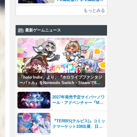
月】
もっとみる
最新ゲームニュース
「holo Indie」より、『ホロライブファンタジ
ーバトル』をNintendo Switch・Steamで8月7
日発売！
2027年発売予定サイバーノワ
ール・アドベンチャー『Moo
nHack（ムーンハック）』東
京ゲームダンジョン13出展！
『TERBIS(テルビス)』コミッ
クマーケット108出展、日本
のゲームファンとの交流を強