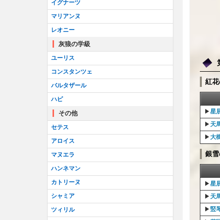
イグナーツ
マリアンヌ
レオニー
灰狼の学級
ユーリス
コンスタンツェ
紅花
バルタザール
ハピ
▶︎
星
その他
▶︎
天
セテス
▶︎
大
アロイス
銀雪
マヌエラ
ハンネマン
カトリーヌ
▶︎
星
シャミア
▶︎
天
▶︎
竪
ツィリル