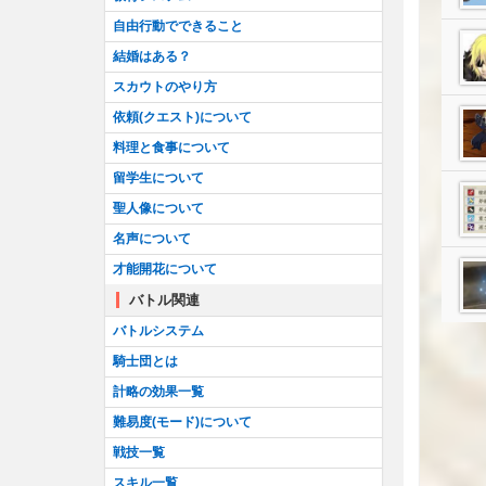
自由行動でできること
結婚はある？
スカウトのやり方
依頼(クエスト)について
料理と食事について
留学生について
聖人像について
名声について
才能開花について
バトル関連
バトルシステム
騎士団とは
計略の効果一覧
難易度(モード)について
戦技一覧
スキル一覧