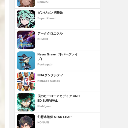
SpiralAI
ダンジョン見聞録
Super Planet
アーククロニクル
KEMCO
Never Grave（ネバーグレイ
ブ）
Pocketpair
NBAダンクシティ
NetEase Games
僕のヒーローアカデミア UNIT
ED SURVIVAL
Klab/gumi
幻想水滸伝 STAR LEAP
KONAMI