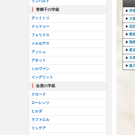
リンハルト
青獅子の学級
▶︎
序
ディミトリ
▶︎
大
ドゥドゥー
▶︎
花
▶︎
翠
フェリクス
▶︎
飛
メルセデス
▶︎
星
アッシュ
▶︎
天
アネット
▶︎
孤
シルヴァン
イングリット
金鹿の学級
クロード
ローレンツ
ヒルダ
ラファエル
リシテア