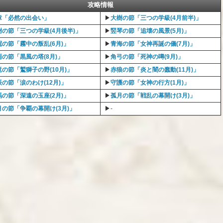
攻略情報
章「必然の出会い」
▶︎
大樹の節「三つの学級(4月前半)」
樹の節「三つの学級(4月後半)」
▶︎
竪琴の節「追壊の風景(5月)」
冠の節「霧中の叛乱(6月)」
▶︎
青海の節「女神再誕の儀(7月)」
雨の節「黒風の塔(8月)」
▶︎
角弓の節「死神の噂(9月)」
竜の節「鷲獅子の野(10月)」
▶︎
赤狼の節「炎と闇の蠢動(11月)」
辰の節「涙のわけ(12月)」
▶︎
守護の節「女神の行方(1月)」
馬の節「深遠の玉座(2月)」
▶︎
孤月の節「戦乱の幕開け(3月)」
月の節「争覇の幕開け(3月)」
▶︎-