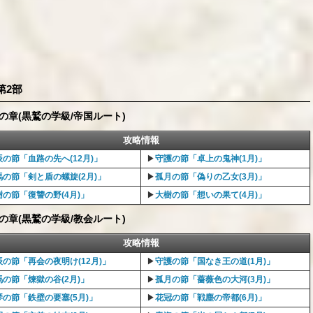
第2部
の章(黒鷲の学級/帝国ルート)
攻略情報
辰の節「血路の先へ(12月)」
▶︎
守護の節「卓上の鬼神(1月)」
馬の節「剣と盾の螺旋(2月)」
▶︎
孤月の節「偽りの乙女(3月)」
樹の節「復讐の野(4月)」
▶︎
大樹の節「想いの果て(4月)」
の章(黒鷲の学級/教会ルート)
攻略情報
辰の節「再会の夜明け(12月)」
▶︎
守護の節「国なき王の道(1月)」
馬の節「煉獄の谷(2月)」
▶︎
孤月の節「薔薇色の大河(3月)」
琴の節「鉄壁の要塞(5月)」
▶︎
花冠の節「戦塵の帝都(6月)」