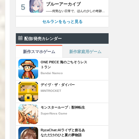
ブルーアーカイブ
5
――何気ない日常で、ほんの少しの奇跡を見つける物語 Yostarが贈る学園×青春×物語RPG『ブルーアーカイブ -Blue Archive-』！ 先生として、個性豊かで魅力的な生徒たちと共に、一風変わった学園都市キヴォトスの 日常を過ごそう！ ■あらすじ ここは学園都市キヴォトス。 数千の学園からなる超巨大学園都市では、日々トラブルが絶えない。 この問題に対応すべく、連邦生徒会長によって連邦捜査部【シャーレ】が設立された。 この物語は【シャーレ】の顧問となる先生とそれに協力する生徒たちと学園都市での日常を 描いた物語である。 ▼可愛いキャラクターが活躍する3Dバトル 大迫力の3Dリアルタイムバトル！ 可愛いキャラクター達が画面いっぱいに所狭しと大活躍。 あなたは先生として、生徒たちを指揮しよう！ ▼個性豊かなキャラクターを彩るハイクオリティの2Dアニメーション 美少女キャラクターたちが綺麗な2Dアニメーションであなたを迎えてくれる！ 仲良くなると特別なアニメーションが見れることもあるぞ！ ▼生徒たちと絆を深めて彼女たちと特別な日常を過ごそう！ 一緒にいる時間が長ければ長いほど、彼女たちはあなたとの絆は深まっていく。 そんな彼女たちとの日々が、きっとあなたの日常を特別なものに！ ▼公式Twitter https://twitter.com/Blue_ArchiveJP ▼公式サイト https://bluearchive.jp/ (C)Yostar, Inc.
セルランをもっと見る
配信/発売カレンダー
新作スマホゲーム
新作家庭用ゲーム
ONE PIECE 海のごちそうレス
トラン
Bandai Namco
デイヴ・ザ・ダイバー
MINTROCKET
モンスターループ：獣神転生
SuperNova Game
RyzaChat:AIライザと創るあ
なただけのひと夏の夢物語