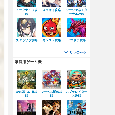
アークナイツ攻
スタセイ攻略
ジージェネエタ
略
ーナル攻略
ステラソラ攻略
モンスト攻略
パズドラ攻略
もっとみる
家庭用ゲーム機
ほの暮しの庭攻
マーベル闘魂攻
スプラレイダー
略
略
ス攻略