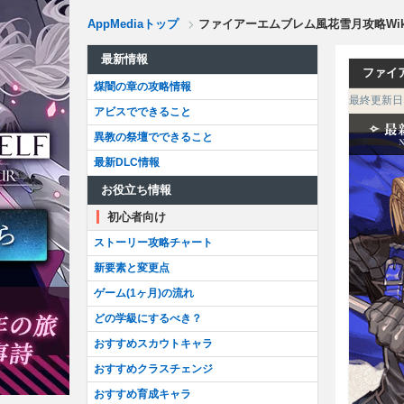
AppMediaトップ
ファイアーエムブレム風花雪月攻略Wik
最新情報
ファイ
煤闇の章の攻略情報
最終更新日 
アビスでできること
異教の祭壇でできること
最新DLC情報
お役立ち情報
初心者向け
ストーリー攻略チャート
新要素と変更点
ゲーム(1ヶ月)の流れ
どの学級にするべき？
おすすめスカウトキャラ
おすすめクラスチェンジ
おすすめ育成キャラ