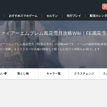
ラ
おすすめスマホゲーム
セルラン
先行プレイ
配信カレンダ
ファイアーエムブレム風花雪月攻略Wiki｜FE風花雪
イアーエムブレム風花雪月（FE風花雪月）の攻略wikiです。ゲームの最新情報(速報
リー攻略、キャラクターや兵種の情報など様々なお役立ち情報をお届けします。
ない事
落とし物
キャラ一覧
クラスチェンジ
ス