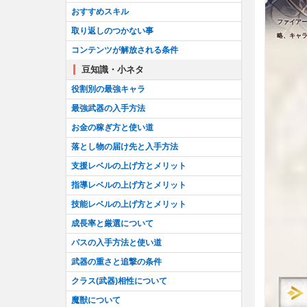
おすすめスキル
ファイアー
取り返しのつかない事
略、キャ
コンテンツが解放される条件
豆知識・小ネタ
役割別の最強キャラ
最強武器の入手方法
お金の稼ぎ方と使い道
落とし物の届け先と入手方法
支援レベルの上げ方とメリット
指導レベルの上げ方とメリット
技能レベルの上げ方とメリット
成長率と厳選について
パスの入手方法と使い道
武器の重さと追撃の条件
クラス(武器)相性について
魔獣について