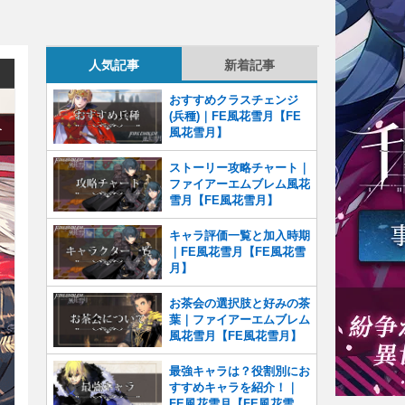
人気記事
新着記事
おすすめクラスチェンジ
(兵種)｜FE風花雪月【FE
風花雪月】
ストーリー攻略チャート｜
ファイアーエムブレム風花
雪月【FE風花雪月】
キャラ評価一覧と加入時期
｜FE風花雪月【FE風花雪
月】
お茶会の選択肢と好みの茶
葉｜ファイアーエムブレム
風花雪月【FE風花雪月】
最強キャラは？役割別にお
すすめキャラを紹介！｜
FE風花雪月【FE風花雪