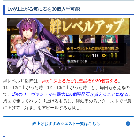
Lvが1上がる毎に石を30個入手可能
絆レベル11以降は、
絆が1深まるたびに聖晶石が30個貰える
。
11→12に上がった時、12→13に上がった時…と、毎回もらえるの
で、
1騎のサーヴァントから最大150個聖晶石が貰えることになる
。
周回で使ってゆっくり上げるも良し、絆効率の良いクエストで早急
に上げて「好き」をアピールするも良し。
絆上げおすすめクエスト一覧はこちら