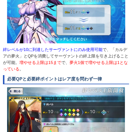
絆レベルが10に到達したサーヴァントにのみ使用可能
で、「カルデ
アの夢火」とQPを消費してサーヴァントの絆上限を引き上げること
が可能。
増やせる上限は15まで
で、
夢火1個で増やせる上限は1とな
っている
。
必要QPと必要絆ポイントはレア度を問わず一律