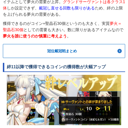
イテムとして夢火の需要が上昇。
グランドサーヴァントは各クラス1
体
しか設定できず、
戴冠し直せる回数も限りがある
ため、絆の上限
を上げられる夢火の需要がある。
獲得できるのがコイン+聖晶石30個というのも大きく、実質
夢火＝
聖晶石30個
としての需要も大きい。数に限りがあるアイテムなので
夢火を誰に使うのか慎重に考えよう
。
冠位戴冠戦まとめ
絆11以降で獲得できるコインの獲得数が大幅アップ