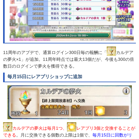
11周年のアプデで、通算ログイン300日毎の報酬に「
カルデア
の夢火×1」が追加。11周年時点では最大13個だが、今後も300の倍
数日のログインで夢火を獲得できる。
毎月15日にレアプリショップに追加
カルデアの夢火は毎月1つ、
レアプリ3個と
交換することが
できる
。月に交換できる個数の上限は1個で、
毎月15日に回数がリ