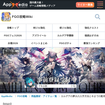
国内最大級！
ライター募集
ゲーム攻略情報メディア
FGO攻略Wiki
攻略トップ
剣ジル強化
術ジル強化
強化クエスト
FGOフェス2026
アズライール
カルデア学園祭
福袋おすすめ
水着2026
イベントまとめ
FGOガチャ
最強ランキング
AppMedia
FGO攻略
再臨素材・アイテム一覧
カルデアの夢火の入手方法と今までの配布数
【FGO】