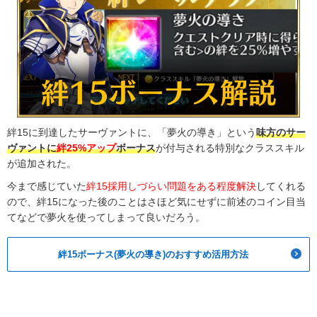
絆15に到達したサーヴァントに、「夢火の導き」という
味方のサー
ヴァントに
絆25%アップ
ボーナス
が付与される特別なクラススキル
が追加された。
今まで感じていた
絆15採用しづらい問題をある程度解決
してくれる
ので、絆15になった後のことはさほど気にせずに前述のコイン目当
てなどで夢火を使ってしまって良いだろう。
絆15ボーナス(夢火の導き)のおすすめ活用方法