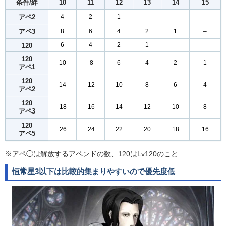
条件/絆
10
11
12
13
14
15
アペ2
4
2
1
–
–
–
アペ3
8
6
4
2
1
–
6
4
2
1
–
–
120
120
10
8
6
4
2
1
アペ1
120
14
12
10
8
6
4
アペ2
120
18
16
14
12
10
8
アペ3
120
26
24
22
20
18
16
アペ5
※アペ◯は解放するアペンドの数、120はLv120のこと
恒常星3以下は比較的集まりやすいので優先度低