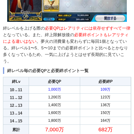
絆レベルを上げる際の
必要QPはレアリティには依存せずすべて一律
となっている。また、絆上限解放後の
必要絆ポイントもレアリティ
による違いはない
。夢火の消費量も変わらずに毎回1個となってい
る。絆レベル1〜5、5〜10までの必要絆ポイントと比べるとかなり
多くなっているため、一気に上げようとはせず長期的に見ていこ
う。
絆レベル毎の必要QPと必要絆ポイント一覧
絆Lv
必要QP
必要絆P
1,000万
109万
10→11
1,200万
123万
11→12
1,400万
136万
12→13
1,600万
150万
13→14
1,800万
164万
14→15
7,000万
682万
累計