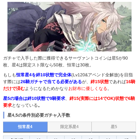
ガチャで入手した際に獲得できるサーヴァントコインは星5が90
枚、星4は限定スト限なら50枚、恒常は30枚。
もしも
恒常星4を絆10状態で完全体
(Lv120&アペンド全解放)を目指
す際には
26騎ガチャで当てる必要がある
が、
絆15状態
であれば
16騎
だけで済む
ようになるためかなり
お財布に優しくなる
。
星5の場合は絆10状態で9騎要求
、
絆15(実際には14でOK)状態で6騎
要求
となっている
。
星4,5の条件別必要ガチャ入手数
恒常星4
限定系星4
星5