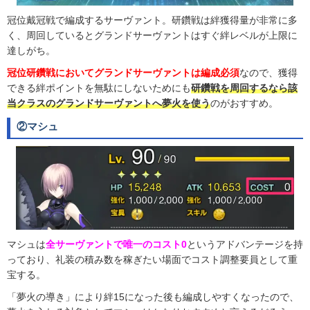
冠位戴冠戦で編成するサーヴァント。研鑽戦は絆獲得量が非常に多
く、周回しているとグランドサーヴァントはすぐ絆レベルが上限に
達しがち。
冠位研鑽戦においてグランドサーヴァントは編成必須
なので、獲得
できる絆ポイントを無駄にしないためにも
研鑽戦を周回するなら該
当クラスのグランドサーヴァントへ夢火を使う
のがおすすめ。
②マシュ
マシュは
全サーヴァントで唯一のコスト0
というアドバンテージを持
っており、礼装の積み数を稼ぎたい場面でコスト調整要員として重
宝する。
「夢火の導き」により絆15になった後も編成しやすくなったので、