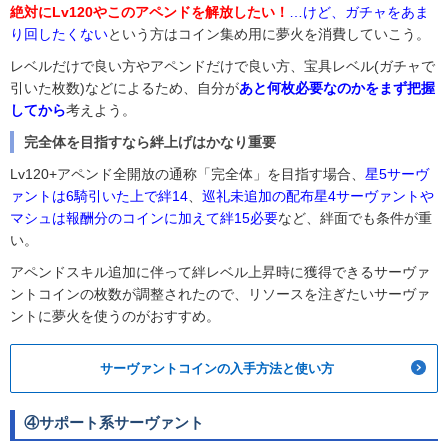
絶対にLv120やこのアペンドを解放したい！
…けど、ガチャをあま
り回したくない
という方はコイン集め用に夢火を消費していこう。
レベルだけで良い方やアペンドだけで良い方、宝具レベル(ガチャで
引いた枚数)などによるため、自分が
あと何枚必要なのかをまず把握
してから
考えよう。
完全体を目指すなら絆上げはかなり重要
Lv120+アペンド全開放の通称「完全体」を目指す場合、
星5サーヴ
ァントは6騎引いた上で絆14
、
巡礼未追加の配布星4サーヴァントや
マシュは報酬分のコインに加えて絆15必要
など、絆面でも条件が重
い。
アペンドスキル追加に伴って絆レベル上昇時に獲得できるサーヴァ
ントコインの枚数が調整されたので、リソースを注ぎたいサーヴァ
ントに夢火を使うのがおすすめ。
サーヴァントコインの入手方法と使い方
④サポート系サーヴァント