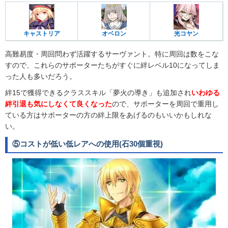
キャストリア
オベロン
光コヤン
高難易度・周回問わず活躍するサーヴァント。特に周回は数をこな
すので、これらのサポーターたちがすぐに絆レベル10になってしま
った人も多いだろう。
絆15で獲得できるクラススキル「夢火の導き」も追加され
いわゆる
絆引退も気にしなくて良くなった
ので、サポーターを周回で重用し
ている方はサポーターの方の絆上限をあげるのもいいかもしれな
い。
⑤コストが低い低レアへの使用(石30個重視)