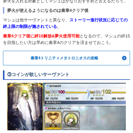
夢火を入れる対象としてマシュはかなりおすすめと言えるだろう。
夢火が使えるようになるのは奏章4クリア後
マシュは他サーヴァントと異なり、
ストーリー進行状況に応じての
絆上限の制限が施されている
。
奏章4クリア後に絆10解放&夢火使用可能
となるので、マシュの絆15
を目指したい方は早めに奏章4のクリアを済ませておこう。
奏章4トリニティメタトロニオスの攻略
③コインが欲しいサーヴァント