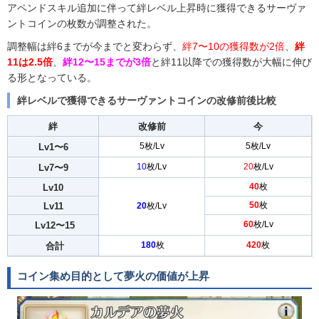
アペンドスキル追加に伴って絆レベル上昇時に獲得できるサーヴァ
ントコインの枚数が調整された。
調整幅は絆6までが今までと変わらず、
絆7〜10の獲得数が2倍
、
絆
11は2.5倍
、
絆12〜15までが3倍
と絆11以降での獲得数が大幅に伸び
る形となっている。
絆レベルで獲得できるサーヴァントコインの改修前後比較
絆
改修前
今
5枚/Lv
5枚/Lv
Lv1〜6
10
枚/Lv
20
枚/Lv
Lv7〜9
40
枚
Lv10
50
枚
Lv11
20
枚/Lv
60
枚/Lv
Lv12〜15
180
枚
420
枚
合計
コイン集め目的として夢火の価値が上昇