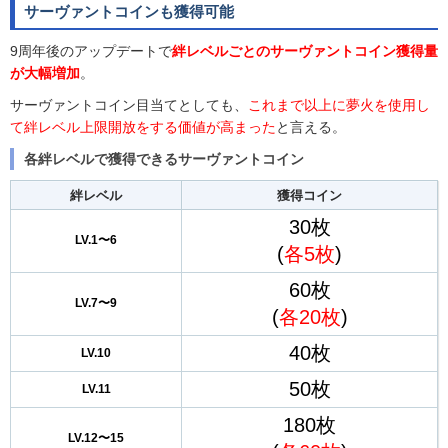
サーヴァントコインも獲得可能
9周年後のアップデートで
絆レベルごとのサーヴァントコイン獲得量
が大幅増加
。
サーヴァントコイン目当てとしても、
これまで以上に夢火を使用し
て絆レベル上限開放をする価値が高まった
と言える。
各絆レベルで獲得できるサーヴァントコイン
絆レベル
獲得コイン
30枚
LV.1〜6
(
各5枚
)
60枚
LV.7〜9
(
各20枚
)
40枚
LV.10
50枚
LV.11
180枚
LV.12〜15