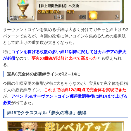
サーヴァントコインを集める手段は大きく分けてガチャと絆上げの2
パターンであるが、今回の改修に伴いコインを集めるための選択肢
として絆上げの重要度が大きくなった。
特に
コインを稼げる枚数の多い絆11以降に関してはカルデアの夢火
が必須
なので、
夢火の価値が以前と比べて高まった
とも捉えられ
る。
宝具6完全体の必要絆ラインが12→14に
今回の仕様変更の影響が特に大きそうなのが、宝具6で完全体を目指
す人の必要絆ライン。
これまでは絆12の時点で完全体を実現できた
が、
アペンド5&サーヴァントコイン獲得量調整後は絆14まで上げる
必要
が出てきた。
絆15でクラススキル「夢火の導き」獲得