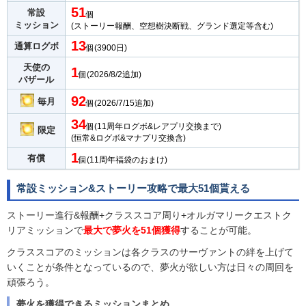
51
常設
個
ミッション
(ストーリー報酬、空想樹決断戦、グランド選定等含む)
13
通算ログボ
個(3900日)
天使の
1
個(2026/8/2追加)
バザール
92
毎月
個(2026/7/15追加)
34
個(11周年ログボ&レアプリ交換まで)
限定
(恒常&ログボ&マナプリ交換含)
1
有償
個(11周年福袋のおまけ)
常設ミッション&ストーリー攻略で最大51個貰える
ストーリー進行&報酬+クラススコア周り+オルガマリークエストク
リアミッションで
最大で夢火を51個獲得
することが可能。
クラススコアのミッションは各クラスのサーヴァントの絆を上げて
いくことが条件となっているので、夢火が欲しい方は日々の周回を
頑張ろう。
夢火を獲得できるミッションまとめ