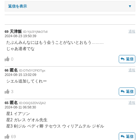
返信を表示
▼
天津飯
通報
69
ID:YjU3YjNkOTdl
2024-08-23 19:50:39
たぶんみんなにはもう会うことがないとおもう………
じゃあ達者でな
0
返信
匿名
通報
66
ID:OTk5Y2FlOTgx
2024-08-15 13:02:09
シエル追加してくれー
3
返信
匿名
通報
65
ID:OGQ3ZDViZjA2
2024-08-11 06:58:30
星1 イアソン
星2 ガレス ゲオル先生
星3 剣ジル ペディ卿 テセウス ウィリアムテル ジギル
69
返信