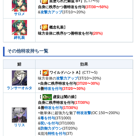
【
血塗られた銀盆 B+
】(CT7〜5)
自身に秩序かつ善特攻を付与
(3T/30〜50%)
&
攻撃力アップ
(3T/10〜20%)
サロメ
【
概念礼装
】
味方全体に秩序かつ善特攻を付与
(20%)
絆礼装
その他特攻持ち一覧
鯖
効果
【
ワイルドハント A
】(CT7〜5)
味方全体の
攻撃力アップ
(3T/10〜20%)
+自身に秩序特攻を付与
(3T/20〜30%)
ランサーオルタ
&
善
特攻を付与
(3T/20〜30%)
【
虚妄は闇の娘
】
自身に秩序特攻を付与
(1T/30%)
&善
特攻を付与
(1T/30%)
+敵単体に超強力な魅了
特攻攻撃
(OC:150〜200%)
&
毒を付与
(3T/1000)
&
呪いを付与
(3T/1000)
リリス
&
防御力ダウン
(3T/20%)
&混沌
特性を付与
(3T)