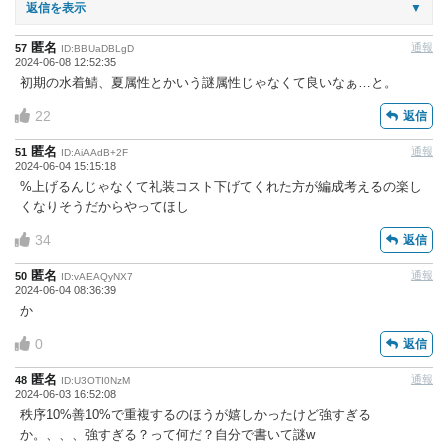
返信を表示
▼
匿名
通報
57
ID:BBUaDBLgD
2024-06-08 12:52:35
初期の水着鯖、夏属性とかいう謎属性じゃなくて良いなぁ…と。
22
返信
匿名
通報
51
ID:AiAAdB+2F
2024-06-04 15:15:18
%上げるんじゃなくて礼装コスト下げてくれた方が編成考えるの楽し
くなりそうだからやってほし
34
返信
匿名
通報
50
ID:vAEAQyNX7
2024-06-04 08:36:39
か
0
返信
匿名
通報
48
ID:U3OTI0NzM
2024-06-03 16:52:08
秩序10%善10%で重複するのほうが嬉しかったけど強すぎる
か。、、、強すぎる？って何だ？自分で書いて謎w