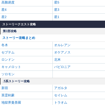
高難易度
星5
星4
星3
星2
星1
ストーリークエスト攻略
第1部攻略
ストーリー攻略まとめ
冬木
オルレアン
セプテム
オケアノス
ロンドン
北米
キャメロット
バビロニア
ソロモン
.5系ストーリー攻略
新宿
アガルタ
英霊剣豪
セイレム
地獄界曼荼羅
トラオム