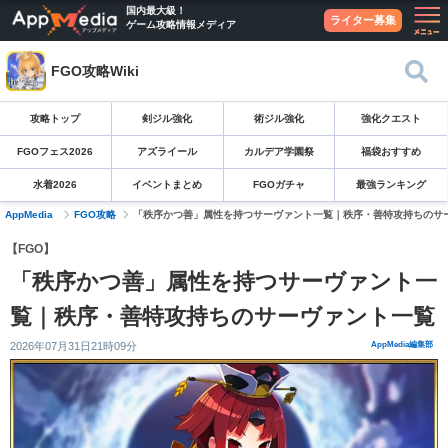
国内最大級！
ライター募集
ゲーム攻略情報メディア
FGO攻略Wiki
攻略トップ
剣ジル強化
術ジル強化
強化クエスト
FGOフェス2026
アズライール
カルデア学園祭
福袋おすすめ
水着2026
イベントまとめ
FGOガチャ
最強ランキング
AppMedia
FGO攻略
「秩序かつ善」属性を持つサーヴァント一覧｜秩序・善特攻持ちのサ
【FGO】
「秩序かつ善」属性を持つサーヴァント一
覧｜秩序・善特攻持ちのサーヴァント一覧
2026年07月31日21時09分
AppMedia編集部