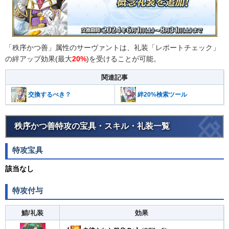
「秩序かつ善」属性のサーヴァントは、礼装「レポートチェック」
の絆アップ効果(最大
20%
)を受けることが可能。
関連記事
交換するべき？
絆20%検索ツール
秩序かつ善特攻の宝具・スキル・礼装一覧
特攻宝具
該当なし
特攻付与
鯖/礼装
効果