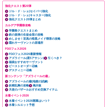
強化クエスト第20弾
ジル・ド・レェ(セイバー)強化
ジル・ド・レェ(キャスター)強化
強化クエスト20弾まとめ
カルデア学園祭攻略
学園祭クエストまとめ
鉄の規律の生徒会室の攻略
めしませ！至高の暗黒メイド喫茶の攻略
隠れサーヴァントの居場所
FGOフェス2026
FGOフェス2026最新情報
アズライール(星5アサシン)
引くべき？
福袋おすすめサーヴァント
ビーストオーダー召喚
デスティニー召喚
新コンテンツ「アズライールの廟」
アズライールの廟(地獄の試練)
妖精乱舞の攻略
掲示板
天使のバザールおすすめ交換アイテム
水着イベント2026
水着イベント2026開幕はいつ？
水着シルエット予想