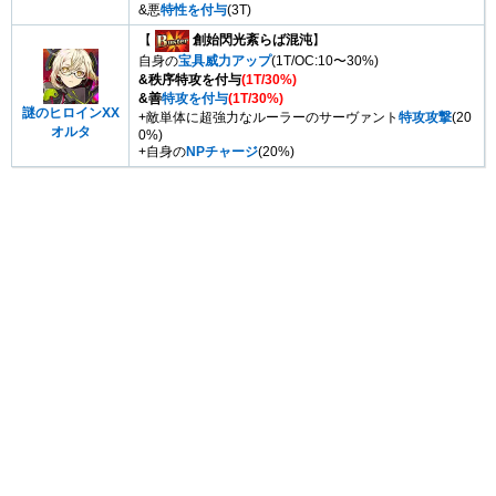
&悪
特性を付与
(3T)
【
創始閃光紊らば混沌
】
自身の
宝具威力アップ
(1T/OC:10〜30%)
&秩序特攻を付与
(1T/30%)
&善
特攻を付与
(1T/30%)
謎のヒロインXX
+敵単体に超強力なルーラーのサーヴァント
特攻攻撃
(20
オルタ
0%)
+自身の
NPチャージ
(20%)