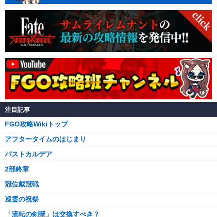
注目記事
FGO攻略Wikiトップ
アフタータイムのはじまり
パストカルデア
2部終章
冠位戴冠戦
巡霊の祝祭
「流転の剣聖」は交換すべき？