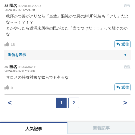
匿名
通報
38
ID:AkEmCA5AD
2024-06-02 12:24:28
秩序かつ善がアリなら『当然』混沌かつ悪の絆UP礼装も「アリ」だよ
な～～！？！？
とかやったら道満未所持の民がまた「当てつけだ！！」って騒ぐのか
な
18
返信
返信を表示
▼
匿名
通報
35
ID:AiAAbi/Hf
2024-06-02 07:36:06
サロメの特攻対象な奴らでも有るな
5
返信
<
>
1
2
新着記事
人気記事