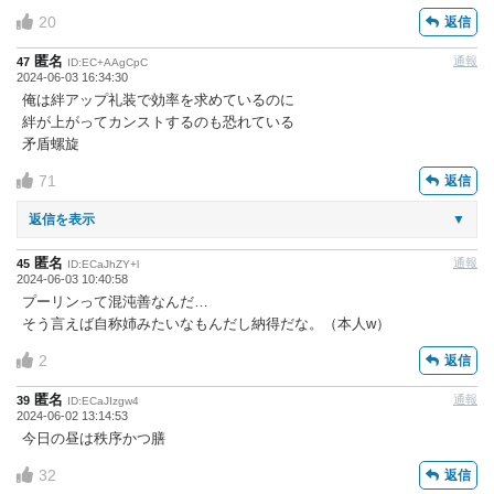
20
返信
匿名
通報
47
ID:EC+AAgCpC
2024-06-03 16:34:30
俺は絆アップ礼装で効率を求めているのに
絆が上がってカンストするのも恐れている
矛盾螺旋
71
返信
返信を表示
▼
匿名
通報
45
ID:ECaJhZY+l
2024-06-03 10:40:58
プーリンって混沌善なんだ…
そう言えば自称姉みたいなもんだし納得だな。（本人w）
2
返信
匿名
通報
39
ID:ECaJIzgw4
2024-06-02 13:14:53
今日の昼は秩序かつ膳
32
返信