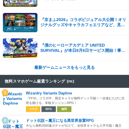
『京まふ2026』コラボビジュアル大公開！オリ
ジナルグッズやキャラカフェエリアなど、見ど
ころ満載！！
『僕のヒーローアカデミア UNITED
SURVIVAL』が本日8月6日サービス開始！事前
登録者数100万を突破！
最新ゲームニュースをもっと見る
無料スマホゲーム厳選ランキング
【PR】
1
Wizardry Variants Daphne
『FFXI』コラボ中、限定キャラが無料ゲット可能！一歩進むたびに生
死を賭ける、本格ダンジョンRPG！
コラボ
RPG
無料
2
ドット伝説～魔王になる異世界放置RPG
今なら無料2000連ガチャが引けて、全恒常キャラも入手可能！魔王