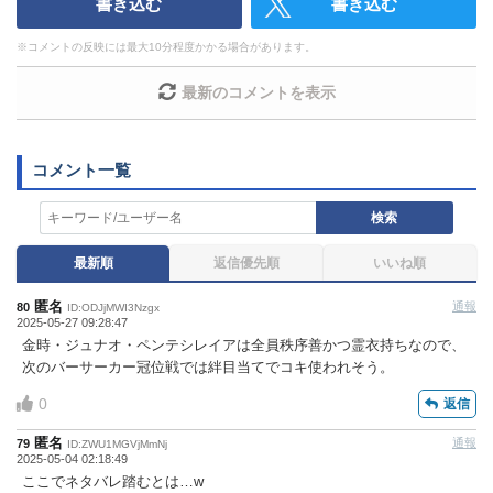
書き込む
書き込む
・アカウントの売買など金銭が絡む内容の投稿
・各ゲームのネタバレを含む内容の投稿
※
コメントの反映には最大10分程度かかる場合があります。
・その他、管理者が不適切と判断した投稿
コメントの削除につきましては下記フォームより申請を
最新のコメントを表示
いただけますでしょうか。
コメントの削除を申請する
※投稿内容を確認後、順次
対応させていただきます。ご了承ください。
※一度削除したコメントは復元ができませんのでご注意
検索
ください。
最新順
返信優先順
いいね順
また、過度な利用規約の違反や、弊社に損害の及ぶ内容の書き込
みがあった場合は、法的措置をとらせていただく場合もございま
匿名
通報
80
すので、あらかじめご理解くださいませ。
ID:ODJjMWI3Nzgx
2025-05-27 09:28:47
金時・ジュナオ・ペンテシレイアは全員秩序善かつ霊衣持ちなので、
次のバーサーカー冠位戦では絆目当てでコキ使われそう。
0
返信
匿名
通報
79
ID:ZWU1MGVjMmNj
2025-05-04 02:18:49
ここでネタバレ踏むとは…w