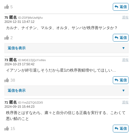
5
返信
匿名
通報
75
ID:ZGFjMzUwNjAx
2024-12-31 13:47:12
カルナ、ナイチン、マルタ、オルタ、サンバが秩序善サンタか？
2
返信
返信を表示
▼
匿名
通報
73
ID:MGE2ZjQzYmNm
2024-10-23 17:50:42
イアソンが絆引退しそうだから星1の秩序善鯖増やしてほしい…
38
返信
返信を表示
▼
匿名
通報
71
ID:YmZiZTQ0ZDI5
2024-09-15 15:44:23
秩序善とはすなわち、粛々と自分の信じる正義を実行する、こわくて
悪い鯖のこと
15
返信