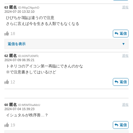
匿名
通報
63
ID:R6gCNgohD
2024-07-20 13:32:10
ひびちか3臨は違うので注意
さらに言えば今を生きる人類でもなくなる
18
返信
返信を表示
▼
匿名
通報
62
ID:A0NTU0MTc
2024-07-09 06:35:21
トネリコのアイコン第一再臨にできんのかな
※で注意書きしてはいるけど
12
返信
匿名
通報
60
ID:M5MTAwMzU
2024-07-04 15:39:23
イシュタルが秩序善…？
19
返信