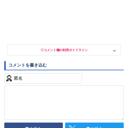
コメント欄の利用ガイドライン
以下の書き込みを禁止とし、場合によってはコメント削除や書き
込み制限を行う可能性がございます。 あらかじめご了承くださ
い。
・公序良俗に反する投稿
・スパムなど、記事内容と関係のない投稿
・誰かになりすます行為
・個人情報の投稿や、他者のプライバシーを侵害する投
稿
・一度削除された投稿を再び投稿すること
・外部サイトへの誘導や宣伝