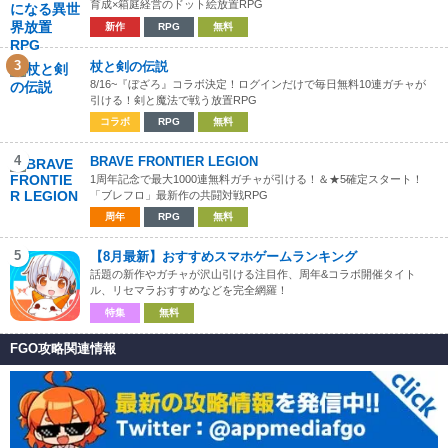
育成×箱庭経営のドット絵放置RPG
新作
RPG
無料
3
杖と剣の伝説
8/16~『ぼざろ』コラボ決定！ログインだけで毎日無料10連ガチャが
引ける！剣と魔法で戦う放置RPG
コラボ
RPG
無料
4
BRAVE FRONTIER LEGION
1周年記念で最大1000連無料ガチャが引ける！＆★5確定スタート！
「ブレフロ」最新作の共闘対戦RPG
周年
RPG
無料
5
【8月最新】おすすめスマホゲームランキング
話題の新作やガチャが沢山引ける注目作、周年&コラボ開催タイト
ル、リセマラおすすめなどを完全網羅！
特集
無料
FGO攻略関連情報