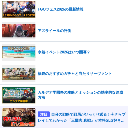
FGOフェス2026の最新情報
アズライールの評価
水着イベント2026はいつ開幕？
福袋のおすすめガチャと当たりサーヴァント
カルデア学園祭の攻略とミッションの効率的な達成
方法
注目
自分の戦略で戦局がひっくり返る！今さらプ
レイしてわかった『三國志 真戦』が本格SLG好きを
魅了して離さないワケ