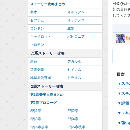
FGO(F
ストーリー攻略まとめ
朝の最終
冬木
オルレアン
してくだ
セプテム
オケアノス
ロンドン
北米
キャメロット
バビロニア
性
ソロモン
.5系ストーリー攻略
新宿
アガルタ
英霊剣豪
セイレム
目次
地獄界曼荼羅
トラオム
▼ス
2部ストーリー攻略
▼ス
第2部登場人物まとめ
第2部プロローグ
▼評価
2部1章
2部2章
▼ス
2部3章
2部4章
▼強
2部5章前半
2部5章後半