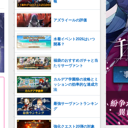
報
アズライールの評価
水着イベント2026はいつ
開幕？
福袋のおすすめガチャと当
たりサーヴァント
カルデア学園祭の攻略とミ
ッションの効率的な達成方
法
最強サーヴァントランキン
グ
強化クエスト20弾の対象