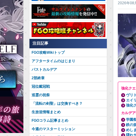
2026年08
注目記事
FGO攻略Wikiトップ
アフタータイムのはじまり
パストカルデア
2部終章
冠位戴冠戦
強化クエ
巡霊の祝祭
ヴリ
エイ
「流転の剣聖」は交換すべき？
強化
生放送情報まとめ
カルデア
学園
FGOコラム記事まとめ
鉄の
今週のマスターミッション
めし
隠れ