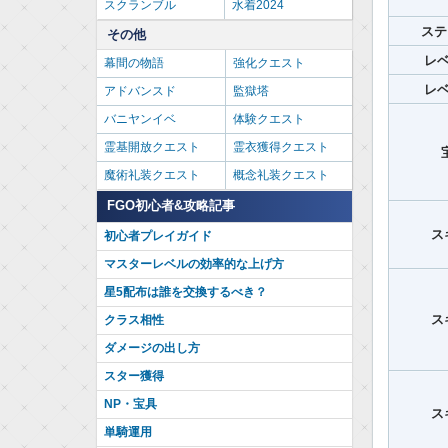
スクランブル
水着2024
ステ
その他
レベ
幕間の物語
強化クエスト
レベ
アドバンスド
監獄塔
バニヤンイベ
体験クエスト
霊基開放クエスト
霊衣獲得クエスト
魔術礼装クエスト
概念礼装クエスト
FGO初心者&攻略記事
ス
初心者プレイガイド
マスターレベルの効率的な上げ方
星5配布は誰を交換するべき？
ス
クラス相性
ダメージの出し方
スター獲得
NP・宝具
ス
単騎運用