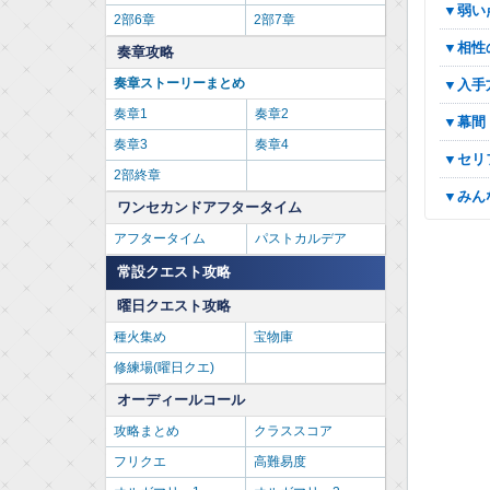
▼弱
2部6章
2部7章
▼相
奏章攻略
奏章ストーリーまとめ
▼入
奏章1
奏章2
▼幕
奏章3
奏章4
▼セ
2部終章
▼み
ワンセカンドアフタータイム
アフタータイム
パストカルデア
常設クエスト攻略
曜日クエスト攻略
種火集め
宝物庫
修練場(曜日クエ)
オーディールコール
攻略まとめ
クラススコア
フリクエ
高難易度