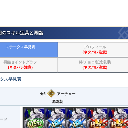
朝のスキル宝具と再臨
ステータス早見表
プロフィール
(ネタバレ注意)
再臨セイントグラフ
絆/チョコ/記念礼装
(ネタバレ注意)
(ネタバレ注意)
タス早見表
★5
アーチャー
源為朝
ード