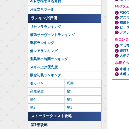
今月交換できる素材
FGOフェ
お役立ちツール
FGO
アズラ
ランキング評価
福袋
リセマラランキング
ビー
デス
最強サーヴァントランキング
新コンテ
聖杯ランキング
アズラ
妖精
低レアランキング
天使
宝具演出時間ランキング
水着イベ
スキル上げ優先度
水着イ
水着
概念礼装ランキング
引くべき
周回
高難易度
星5
星4
星3
星2
星1
ストーリークエスト攻略
第1部攻略