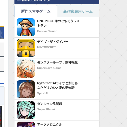
新作スマホゲーム
新作家庭用ゲーム
ONE PIECE 海のごちそうレス
トラン
Bandai Namco
デイヴ・ザ・ダイバー
MINTROCKET
モンスターループ：獣神転生
SuperNova Game
RyzaChat:AIライザと創るあ
なただけのひと夏の夢物語
SpiralAI
ダンジョン見聞録
Super Planet
アーククロニクル