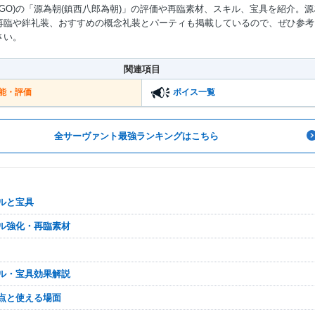
ateGO)の「源為朝(鎮西八郎為朝)」の評価や再臨素材、スキル、宝具を紹介。源
再臨や絆礼装、おすすめの概念礼装とパーティも掲載しているので、ぜひ参考
さい。
Mute
関連項目
能・評価
ボイス一覧
全サーヴァント最強ランキングはこちら
キルと宝具
キル強化・再臨素材
キル・宝具効果解説
い点と使える場面