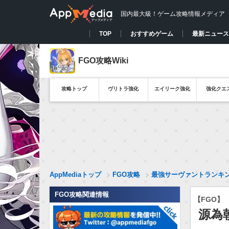
国内最大級！ゲーム攻略情報メディア
TOP
おすすめゲーム
最新ニュース
FGO攻略Wiki
攻略トップ
ヴリトラ強化
エイリーク強化
強化クエ
AppMediaトップ
FGO攻略
最強サーヴァントランキ
FGO攻略関連情報
【FGO】
源為