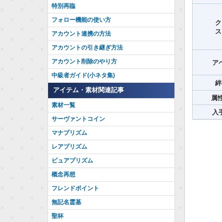
特別再臨
フォロー機能の使い方
ク
ス
アカウント連携の方法
アカウントの引き継ぎ方法
アカウント削除のやり方
ア
中級者ガイド(小ネタ集)
絆
アイテム・素材関連記事
属性
素材一覧
入
サーヴァントコイン
マナプリズム
レアプリズム
ピュアプリズム
概念再想
フレンドポイント
無記名霊基
聖杯