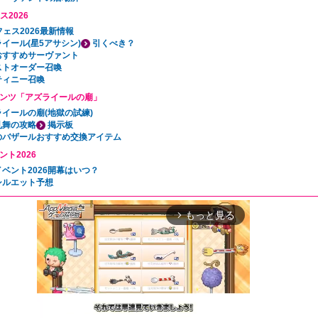
ス2026
フェス2026最新情報
イール(星5アサシン)
引くべき？
おすすめサーヴァント
ストオーダー召喚
ティニー召喚
ンツ「アズライールの廟」
イールの廟(地獄の試練)
乱舞の攻略
掲示板
のバザールおすすめ交換アイテム
ント2026
ベント2026開幕はいつ？
シルエット予想
もっと見る
arrow_forward_ios