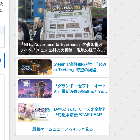
為
に
『NTE: Neverness to Everness』の参加型オ
フイベ「メェメェ村の大冒険」現地の様子をレ
ポ！ミニゲームやコスプレイヤー撮影など盛り
だくさん！
Steamで高評価を得た『Tow
er Tactics』待望の続編、『T
ower Tactics 2』2026年第3
四半期に早期アクセス開始
『グランド・セフト・オート
VI』最新映像がNetflixとYou
Tubeに8月27日登場！
14年ぶりのシリーズ完全新作
『幻想水滸伝 STAR LEAP』
が本日から配信開始！
最新ゲームニュースをもっと見る