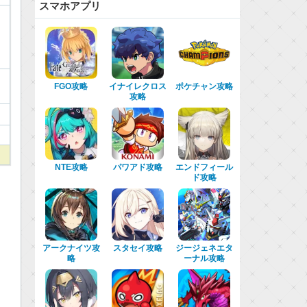
スマホアプリ
FGO攻略
イナイレクロス
ポケチャン攻略
攻略
NTE攻略
パワアド攻略
エンドフィール
ド攻略
アークナイツ攻
スタセイ攻略
ジージェネエタ
略
ーナル攻略