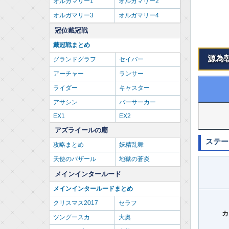
オルガマリー1
オルガマリー2
オルガマリー3
オルガマリー4
冠位戴冠戦
戴冠戦まとめ
源為
グランドグラフ
セイバー
アーチャー
ランサー
ライダー
キャスター
アサシン
バーサーカー
EX1
EX2
アズライールの廟
ステー
攻略まとめ
妖精乱舞
天使のバザール
地獄の蒼炎
メインインタールード
メインインタールードまとめ
クリスマス2017
セラフ
カ
ツングースカ
大奥