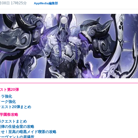
月08日 17時25分
AppMedia編集部
スト第20弾
トラ強化
リーク強化
クエスト20弾まとめ
学園祭攻略
祭クエストまとめ
規律の生徒会室の攻略
ませ！至高の暗黒メイド喫茶の攻略
サーヴァントの居場所