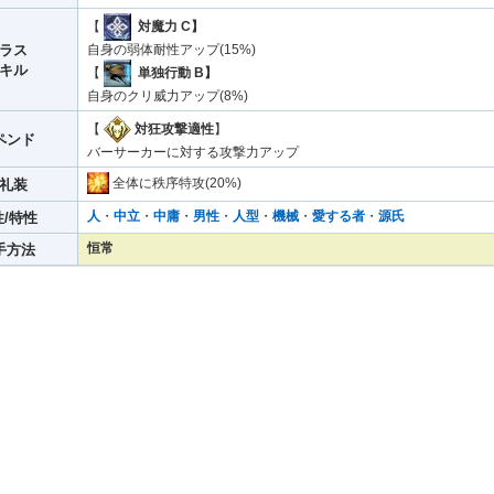
【
対魔力 C】
ラス
自身の弱体耐性アップ(15%)
キル
【
単独行動 B】
自身のクリ威力アップ(8%)
【
対狂攻撃適性
】
ペンド
バーサーカーに対する攻撃力アップ
全体に秩序特攻(20%)
礼装
人
・
中立
・
中庸
・
男性
・
人型
・
機械
・
愛する者
・
源氏
/特性
恒常
手方法