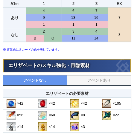
A1st
1
2
3
EX
4
6
7
あり
9
13
16
7
1
1
1
2
3
4
なし
3
B
Q
11
14
※ 背景色は各カードの色を表しています。
エリザベートのスキル強化・再臨素材
アペンドなし
アペンドあり
エリザベートの必要素材
×42
×42
×42
×105
×56
×60
×8
×22
×14
×14
×3
-