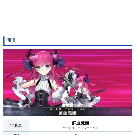
宝具
鮮血魔嬢
宝具名
バートリ・エルジェーベト