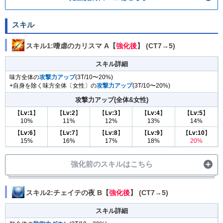
スキル
スキル1:嗜虐のカリスマ A【
強化後
】 (CT7→5)
スキル詳細
味方全体の
攻撃力アップ
(3T/10〜20%)
+自身を除く味方全体〔女性〕の
攻撃力アップ
(3T/10〜20%)
攻撃力アップ(全体&女性)
【
Lv:1
】
【
Lv:2
】
【
Lv:3
】
【
Lv:4
】
【
Lv:5
】
10%
11%
12%
13%
14%
【
Lv:6
】
【
Lv:7
】
【
Lv:8
】
【
Lv:9
】
【
Lv:10
】
15%
16%
17%
18%
20%
強化前のスキルはこちら
スキル2:チェイテの夜 B【
強化後
】 (CT7→5)
スキル詳細
スキル詳細
味方全体の
攻撃力アップ
(3T/8〜16%)