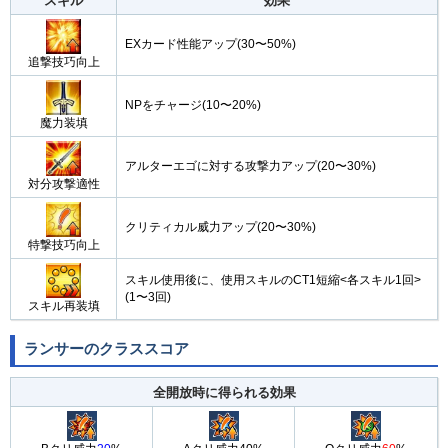
スキル
効果
EXカード性能アップ(30〜50%)
追撃技巧向上
NPをチャージ(10〜20%)
魔力装填
アルターエゴに対する攻撃力アップ(20〜30%)
対分攻撃適性
クリティカル威力アップ(20〜30%)
特撃技巧向上
スキル使用後に、使用スキルのCT1短縮<各スキル1回>
(1〜3回)
スキル再装填
ランサーのクラススコア
全開放時に得られる効果