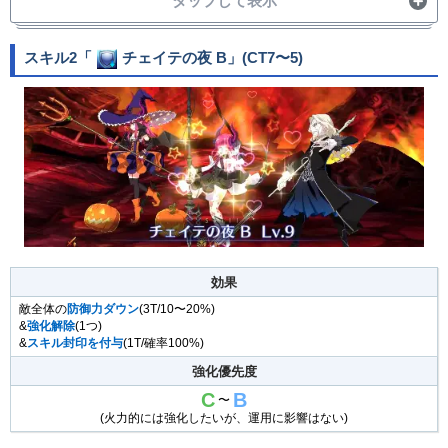
クラス
サーヴァント
スキル2「
チェイテの夜 B
」(CT7〜5)
効果
敵全体の
防御力ダウン
(3T/10〜20%)
&
強化解除
(1つ)
&
スキル封印を付与
(1T/確率100%)
強化優先度
C
B
〜
(火力的には強化したいが、運用に影響はない)