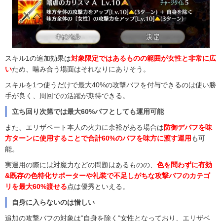
スキル1の追加効果は
対象限定ではあるものの範囲が女性と非常に広
い
ため、噛み合う場面はそれなりにありそう。
スキルを1つ使うだけで最大40%の攻撃バフを付与できるのは使い勝
手が良く、周回での活躍が期待できる。
立ち回り次第では最大60%バフとしても運用可能
また、エリザベート本人の火力に余裕がある場合は
防御デバフを味
方ターンに使用することで合計60%のバフを味方に渡す運用
も可
能。
実運用の際には対魔力などの問題はあるものの、
色を問わずに有効
&既存の色特化サポーターや礼装で不足しがちな攻撃バフのカテゴ
リを最大60%渡せる
点は優秀といえる。
自身に入らないのは惜しい
追加の攻撃バフの対象は”自身を除く”女性となっており、エリザベ