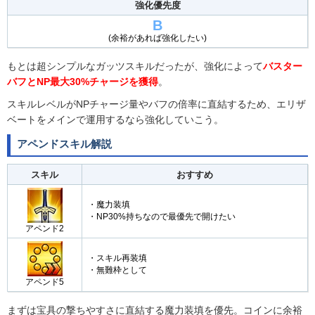
強化優先度
B
(余裕があれば強化したい)
もとは超シンプルなガッツスキルだったが、強化によって
バスター
バフとNP最大30%チャージを獲得
。
スキルレベルがNPチャージ量やバフの倍率に直結するため、エリザ
ベートをメインで運用するなら強化していこう。
アペンドスキル解説
スキル
おすすめ
・魔力装填
・NP30%持ちなので最優先で開けたい
アペンド2
・スキル再装填
・無難枠として
アペンド5
まずは宝具の撃ちやすさに直結する魔力装填を優先。コインに余裕