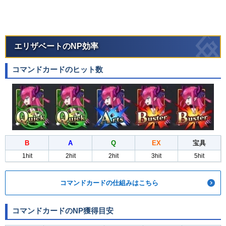
エリザベートのNP効率
コマンドカードのヒット数
B
A
Q
EX
宝具
1hit
2hit
2hit
3hit
5hit
コマンドカードの仕組みはこちら
コマンドカードのNP獲得目安