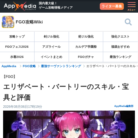
国内最大級！
ライター募集
ゲーム攻略情報メディア
FGO攻略Wiki
攻略トップ
剣ジル強化
術ジル強化
強化クエスト
FGOフェス2026
アズライール
カルデア学園祭
福袋おすすめ
水着2026
イベントまとめ
FGOガチャ
最強ランキング
AppMedia
FGO攻略
最強サーヴァントランキング
エリザベート・バートリーのスキル
【FGO】
エリザベート・バートリーのスキル・宝
具と評価
2026年08月06日17時19分
AppMedia編集部