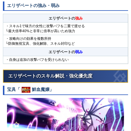
エリザベートの強み・弱み
エリザベートの
強み
・スキル1で味方の女性に攻撃バフを二重で渡せる
└最大倍率40%と非常に倍率が高いため強力
・攻略向けの効果を複数所持
└防御無視宝具、強化解除、スキル封印など
エリザベートの
弱み
・自身は追加の攻撃バフを受けられない
エリザベートのスキル解説・強化優先度
宝具「
鮮血魔嬢
」