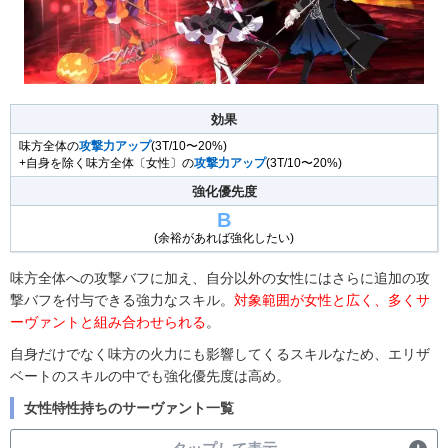
効果
味方全体の
攻撃力アップ
(3T/10〜20%)
+自身を除く味方全体〔女性〕の
攻撃力アップ
(3T/10〜20%)
強化優先度
B
(余裕があれば強化したい)
味方全体への攻撃バフに加え、自分以外の女性にはさらに追加の攻
撃バフを付与できる強力なスキル。
対象範囲が女性と広く、多くサ
ーヴァントと組み合わせられる
。
自身だけでなく味方の火力にも影響してくるスキルなため、エリザ
ベートのスキルの中でも強化優先度は高め。
女性特性持ちのサーヴァント一覧
タップして表示