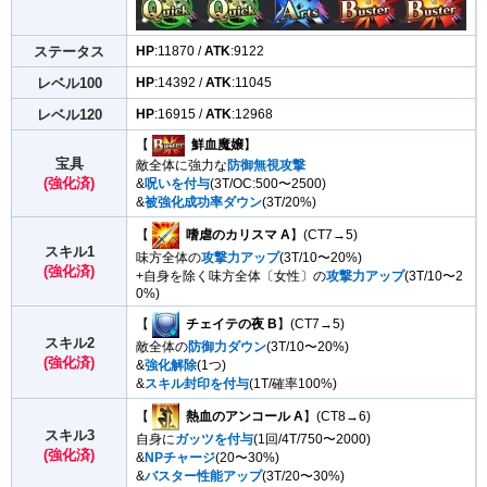
ステータス
HP
:11870 /
ATK
:9122
レベル100
HP
:14392 /
ATK
:11045
レベル120
HP
:16915 /
ATK
:12968
【
鮮血魔嬢
】
宝具
敵全体に強力な
防御無視攻撃
(強化済)
&
呪いを付与
(3T/OC:500〜2500)
&
被強化成功率ダウン
(3T/20%)
【
嗜虐のカリスマ A
】(CT7→5)
スキル1
味方全体の
攻撃力アップ
(3T/10〜20%)
(強化済)
+自身を除く味方全体〔女性〕の
攻撃力アップ
(3T/10〜2
0%)
【
チェイテの夜 B
】(CT7→5)
スキル2
敵全体の
防御力ダウン
(3T/10〜20%)
(強化済)
&
強化解除
(1つ)
&
スキル封印を付与
(1T/確率100%)
【
熱血のアンコール A
】(CT8→6)
スキル3
自身に
ガッツを付与
(1回/4T/750〜2000)
(強化済)
&
NPチャージ
(20〜30%)
&
バスター性能アップ
(3T/20〜30%)