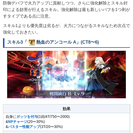
防御デバフで火力アップに貢献しつつ、さらに強化解除とスキル封
印による妨害が行えるスキル。強化解除は最も新しいバフを1つ剥が
すタイプである点に注意。
スキル1よりも優先度は劣るが、火力につながるスキルなため次点で
強化しておきたい。
スキル3「
熱血のアンコール A
」(CT8〜6)
効果
自身に
ガッツを付与
(1回/4T/750〜2000)
&
NPチャージ
(20〜30%)
&
バスター性能アップ
(3T/20〜30%)