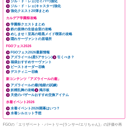
ジル・ド・レェ(セイバー)強化
ジル・ド・レェ(キャスター)強化
強化クエスト20弾まとめ
カルデア学園祭攻略
学園祭クエストまとめ
鉄の規律の生徒会室の攻略
めしませ！至高の暗黒メイド喫茶の攻略
隠れサーヴァントの居場所
FGOフェス2026
FGOフェス2026最新情報
アズライール(星5アサシン)
引くべき？
福袋おすすめサーヴァント
ビーストオーダー召喚
デスティニー召喚
新コンテンツ「アズライールの廟」
アズライールの廟(地獄の試練)
妖精乱舞の攻略
掲示板
天使のバザールおすすめ交換アイテム
水着イベント2026
水着イベント2026開幕はいつ？
水着シルエット予想
FGOの「エリザベート・バートリー(ランサー/エリちゃん)」の評価や再