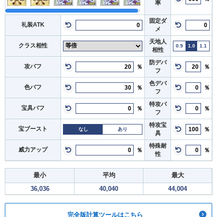
率
固定ダ
礼装ATK
メ
天地人
クラス相性
0.9
1.0
1.1
相性
防デバ
攻バフ
％
％
フ
色デバ
色バフ
％
％
フ
特攻バ
宝具バフ
％
％
フ
特攻宝
宝ブースト
％
なし
あり
具
特殊耐
威力アップ
％
％
性
最小
平均
最大
36,036
40,040
44,004
完全版計算ツールはこちら