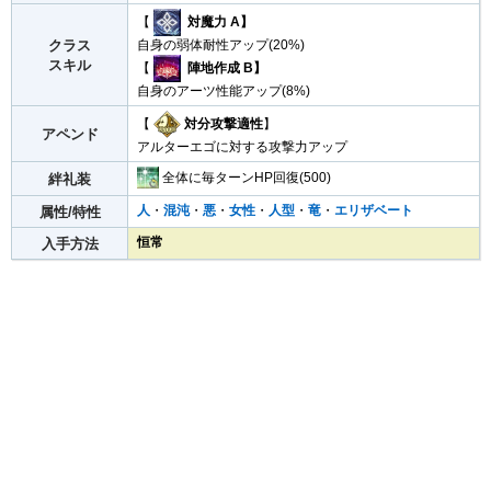
【
対魔力 A】
クラス
自身の弱体耐性アップ(20%)
スキル
【
陣地作成 B】
自身のアーツ性能アップ(8%)
【
対分攻撃適性
】
アペンド
アルターエゴに対する攻撃力アップ
全体に毎ターンHP回復(500)
絆礼装
人
・
混沌
・
悪
・
女性
・
人型
・
竜
・
エリザベート
属性/特性
恒常
入手方法