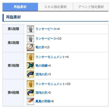
再臨素材
スキル強化素材
アペンド強化素材
再臨素材
第1段階
ランサーピース
×4
ランサーピース
×10
第2段階
竜の牙
×15
ランサーモニュメント
×4
第3段階
竜の逆鱗
×4
混沌の爪
×3
ランサーモニュメント
×10
第4段階
混沌の爪
×5
鳳凰の羽根
×8