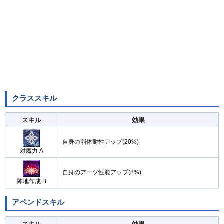
【
Lv:6
】
【
Lv:7
】
【
Lv:8
】
【
Lv:9
】
【
Lv:10
】
1375
1500
1625
1750
2000
クラススキル
スキル
効果
自身の弱体耐性アップ(20%)
対魔力 A
自身のアーツ性能アップ(8%)
陣地作成 B
アペンドスキル