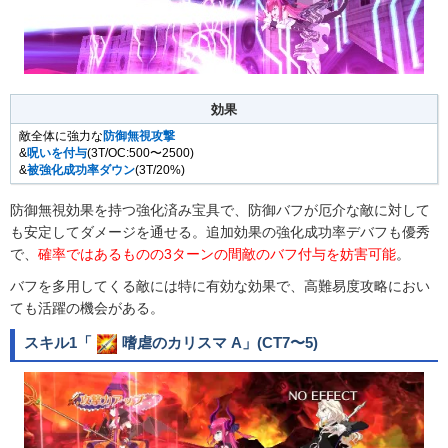
効果
敵全体に強力な
防御無視攻撃
&
呪いを付与
(3T/OC:500〜2500)
&
被強化成功率ダウン
(3T/20%)
防御無視効果を持つ強化済み宝具で、防御バフが厄介な敵に対して
も安定してダメージを通せる。追加効果の強化成功率デバフも優秀
で、
確率ではあるものの3ターンの間敵のバフ付与を妨害可能
。
バフを多用してくる敵には特に有効な効果で、高難易度攻略におい
ても活躍の機会がある。
スキル1「
嗜虐のカリスマ A
」(CT7〜5)