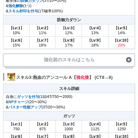
敵全体の
防御力ダウン
(3T/10〜20%)
攻撃力アップ
&
強化解除
(1つ)
&
スキル封印を付与
【
Lv:1
】
【
(1T/確率100%)
Lv:2
】
【
Lv:3
】
【
Lv:4
】
【
Lv:5
】
8%
8.8%
9.6%
10.4%
11.2%
防御力ダウン
【
Lv:6
】
【
Lv:7
】
【
Lv:8
】
【
Lv:9
】
【
Lv:10
】
【
Lv:1
】
【
Lv:2
】
【
Lv:3
】
【
Lv:4
】
【
Lv:5
】
12%
12.8%
13.6%
14.4%
16%
10%
11%
12%
13%
14%
【
Lv:6
】
【
Lv:7
】
【
Lv:8
】
【
Lv:9
】
【
Lv:10
】
15%
16%
17%
18%
20%
強化前のスキルはこちら
スキル3:熱血のアンコール A【
強化後
】 (CT8→6)
スキル詳細
スキル詳細
敵単体の
防御力ダウン
(3T/10〜20%)
自身に
ガッツを付与
(1回/4T/750〜2000)
防御力ダウン
&
NPチャージ
(20〜30%)
&
バスター性能アップ
【
Lv:1
】
【
Lv:2
(3T/20〜30%)
】
【
Lv:3
】
【
Lv:4
】
【
Lv:5
】
10%
11%
12%
13%
14%
ガッツ
【
Lv:6
】
【
Lv:7
】
【
Lv:8
】
【
Lv:9
】
【
Lv:10
】
【
Lv:1
】
【
Lv:2
】
【
Lv:3
】
【
Lv:4
】
【
Lv:5
】
15%
16%
17%
18%
20%
750
875
1000
1125
1250
【
Lv:6
】
【
Lv:7
】
【
Lv:8
】
【
Lv:9
】
【
Lv:10
】