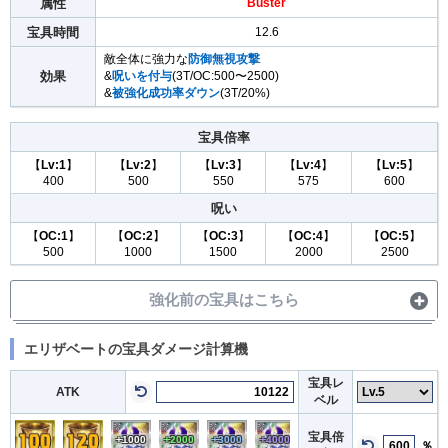
属性
Buster
宝具時間
12.6
敵全体に強力な
防御無視攻撃
効果
&
呪いを付与
(3T/OC:500〜2500)
&
被強化成功率ダウン
(3T/20%)
宝具倍率
【
Lv:1
】
【
Lv:2
】
【
Lv:3
】
【
Lv:4
】
【
Lv:5
】
400
500
550
575
600
呪い
【
OC:1
】
【
OC:2
】
【
OC:3
】
【
OC:4
】
【
OC:5
】
500
1000
1500
2000
2500
強化前の宝具はこちら
エリザベートの宝具ダメージ計算機
宝具レ
ATK
ベル
宝具倍
+1000
+2000
+3000
+4000
％