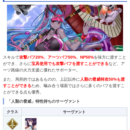
スキルで
攻撃バフ20%、アーツバフ50%、NP50%
を味方に渡すこと
ができ、さらに
宝具使用でも攻撃バフを渡すことができる
など、ア
ーツ路線の火力支援に優れたサポーター。
また、局所的ではあるものの、上記以外に
人類の脅威特攻50%も渡
すことができる
ため、噛み合う場面ではさらに多くのバフを渡すこ
とができる点も優秀。
「人類の脅威」特性持ちのサーヴァント
クラス
サーヴァント