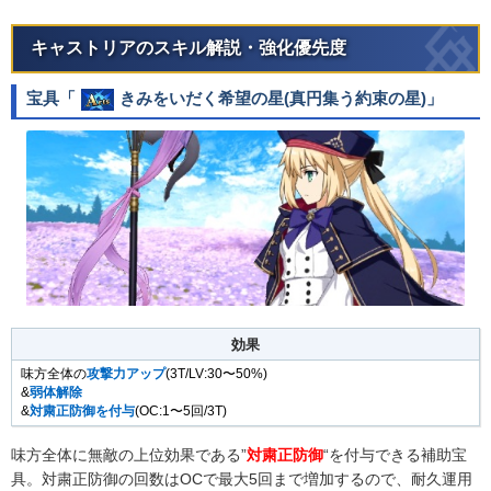
キャストリアのスキル解説・強化優先度
宝具「
きみをいだく希望の星(真円集う約束の星)
」
効果
味方全体の
攻撃力アップ
(3T/LV:30〜50%)
&
弱体解除
&
対粛正防御を付与
(OC:1〜5回/3T)
味方全体に無敵の上位効果である”
対粛正防御
“を付与できる補助宝
具。対粛正防御の回数はOCで最大5回まで増加するので、耐久運用