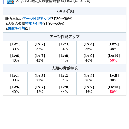
スキル3:選定の剣(聖剣作成) EX (CT8→6)
スキル詳細
味方単体の
アーツ性能アップ
(3T/30〜50%)
&人類の脅威
特攻を付与
(3T/30〜50%)
&
無敵を付与
(1T)
アーツ性能アップ
【
Lv:1
】
【
Lv:2
】
【
Lv:3
】
【
Lv:4
】
【
Lv:5
】
30%
32%
34%
36%
38%
【
Lv:6
】
【
Lv:7
】
【
Lv:8
】
【
Lv:9
】
【
Lv:10
】
40%
42%
44%
46%
50%
人類の脅威特攻
【
Lv:1
】
【
Lv:2
】
【
Lv:3
】
【
Lv:4
】
【
Lv:5
】
30%
32%
34%
36%
38%
【
Lv:6
】
【
Lv:7
】
【
Lv:8
】
【
Lv:9
】
【
Lv:10
】
40%
42%
44%
46%
50%