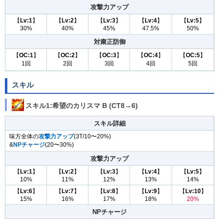
攻撃力アップ
【
Lv:1
】
【
Lv:2
】
【
Lv:3
】
【
Lv:4
】
【
Lv:5
】
30%
40%
45%
47.5%
50%
対粛正防御
【
OC:1
】
【
OC:2
】
【
OC:3
】
【
OC:4
】
【
OC:5
】
1回
2回
3回
4回
5回
スキル
スキル1:希望のカリスマ B (CT8→6)
スキル詳細
味方全体の
攻撃力アップ
(3T/10〜20%)
&
NPチャージ
(20〜30%)
攻撃力アップ
【
Lv:1
】
【
Lv:2
】
【
Lv:3
】
【
Lv:4
】
【
Lv:5
】
10%
11%
12%
13%
14%
【
Lv:6
】
【
Lv:7
】
【
Lv:8
】
【
Lv:9
】
【
Lv:10
】
15%
16%
17%
18%
20%
NPチャージ