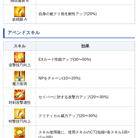
独自魔術 B
自身の被クリ発生耐性アップ(20%)
妖精眼 A
アペンドスキル
スキル
効果
EXカード性能アップ(30〜50%)
追撃技巧向上
NPをチャージ(10〜20%)
魔力装填
セイバーに対する攻撃力アップ(20〜30%)
対剣攻撃適性
クリティカル威力アップ(20〜30%)
特撃技巧向上
スキル使用後に、使用スキルのCT1短縮<各スキル1回>
(1〜3回)