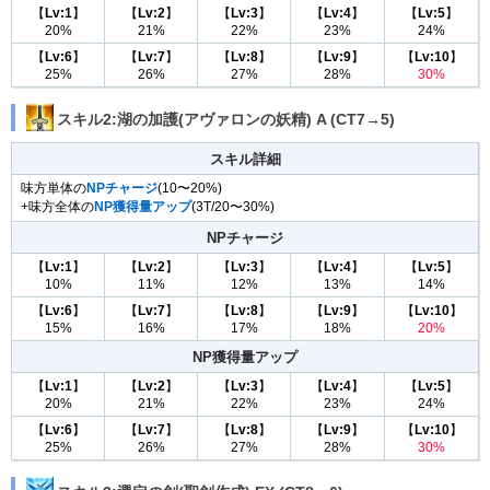
【
Lv:1
】
【
Lv:2
】
【
Lv:3
】
【
Lv:4
】
【
Lv:5
】
20%
21%
22%
23%
24%
【
Lv:6
】
【
Lv:7
】
【
Lv:8
】
【
Lv:9
】
【
Lv:10
】
25%
26%
27%
28%
30%
スキル2:湖の加護(アヴァロンの妖精) A (CT7→5)
スキル詳細
味方単体の
NPチャージ
(10〜20%)
+味方全体の
NP獲得量アップ
(3T/20〜30%)
NPチャージ
【
Lv:1
】
【
Lv:2
】
【
Lv:3
】
【
Lv:4
】
【
Lv:5
】
10%
11%
12%
13%
14%
【
Lv:6
】
【
Lv:7
】
【
Lv:8
】
【
Lv:9
】
【
Lv:10
】
15%
16%
17%
18%
20%
NP獲得量アップ
【
Lv:1
】
【
Lv:2
】
【
Lv:3
】
【
Lv:4
】
【
Lv:5
】
20%
21%
22%
23%
24%
【
Lv:6
】
【
Lv:7
】
【
Lv:8
】
【
Lv:9
】
【
Lv:10
】
25%
26%
27%
28%
30%