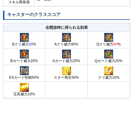
スキル再装填
キャスターのクラススコア
全開放時に得られる効果
Bクリ威力
20
%
Aクリ威力40%
Qクリ威力
60
%
Bカード威力20%
Aカード威力20%
Qカード威力20%
EXカード性能50%
スター発生50%
クリ威力10%
宝具威力10%