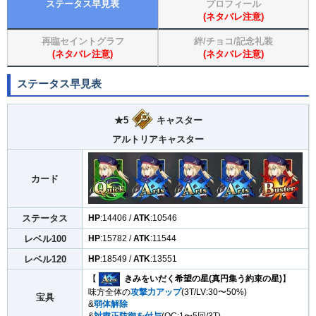
ステータス早見表
プロフィール
(ネタバレ注意)
再臨セイントグラフ
絆/チョコ/記念礼装
(ネタバレ注意)
(ネタバレ注意)
ステータス早見表
★5
キャスター
アルトリアキャスター
カード
ステータス
HP
:14406 /
ATK
:10546
レベル100
HP
:15782 /
ATK
:11544
レベル120
HP
:18549 /
ATK
:13551
【
きみをいだく希望の星(真円集う約束の星)
】
味方全体の
攻撃力アップ
(3T/LV:30〜50%)
宝具
&
弱体解除
&
対粛正防御を付与
(OC:1〜5回/3T)