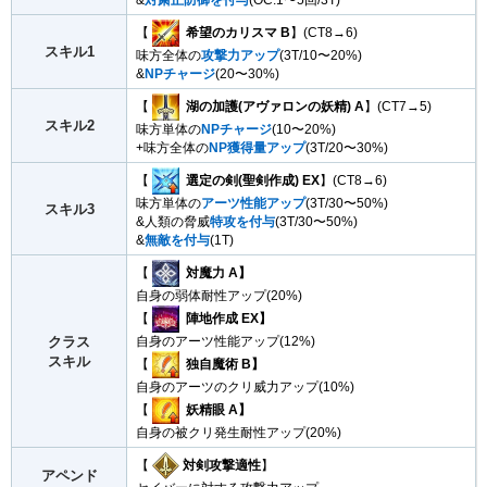
【
希望のカリスマ B
】(CT8→6)
スキル1
味方全体の
攻撃力アップ
(3T/10〜20%)
&
NPチャージ
(20〜30%)
【
湖の加護(アヴァロンの妖精) A
】(CT7→5)
スキル2
味方単体の
NPチャージ
(10〜20%)
+味方全体の
NP獲得量アップ
(3T/20〜30%)
【
選定の剣(聖剣作成) EX
】(CT8→6)
味方単体の
アーツ性能アップ
(3T/30〜50%)
スキル3
&人類の脅威
特攻を付与
(3T/30〜50%)
&
無敵を付与
(1T)
【
対魔力 A】
自身の弱体耐性アップ(20%)
【
陣地作成 EX】
クラス
自身のアーツ性能アップ(12%)
スキル
【
独自魔術 B】
自身のアーツのクリ威力アップ(10%)
【
妖精眼 A】
自身の被クリ発生耐性アップ(20%)
【
対剣攻撃適性
】
アペンド