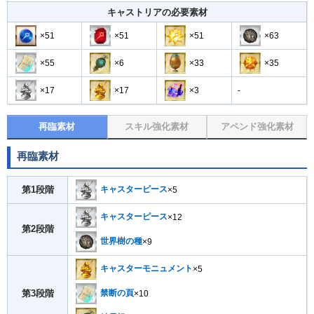
キャストリアの必要素材
×51
×51
×51
×63
×55
×6
×33
×35
×17
×17
×3
-
再臨素材
スキル強化素材
アペンド強化素材
再臨素材
第1段階
キャスターピース
×5
キャスターピース
×12
第2段階
世界樹の種
×9
キャスターモニュメント
×5
第3段階
禁断の頁
×10