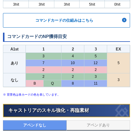
3hit
3hit
3hit
5hit
0hit
コマンドカードの仕組みはこちら
コマンドカードのNP獲得目安
A1st
1
2
3
EX
3
4
5
あり
7
10
12
5
2
2
2
2
2
3
なし
3
B
Q
8
11
※ 背景色は各カードの色を表しています。
キャストリアのスキル強化・再臨素材
アペンドなし
アペンドあり