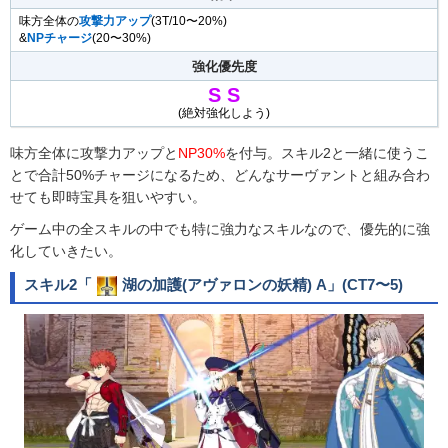
味方全体の
攻撃力アップ
(3T/10〜20%)
&
NPチャージ
(20〜30%)
強化優先度
S
S
(絶対強化しよう)
味方全体に攻撃力アップと
NP30%
を付与。スキル2と一緒に使うこ
とで合計50%チャージになるため、どんなサーヴァントと組み合わ
せても即時宝具を狙いやすい。
ゲーム中の全スキルの中でも特に強力なスキルなので、優先的に強
化していきたい。
スキル2「
湖の加護(アヴァロンの妖精) A
」(CT7〜5)