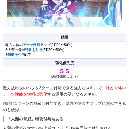
効果
味方単体の
アーツ性能アップ
(3T/30〜50%)
&人類の脅威
特攻を付与
(3T/30〜50%)
&
無敵を付与
(1T)
強化優先度
S
S
(絶対強化しよう)
魔力放出級のバフを3ターン付与できる強力なスキルで、
味方単体の
アーツ性能を大幅に強化
する運用の要となるスキル。
同時に1ターンの無敵も付与でき、味方の耐久力アップに貢献できる
のも優秀。
「人類の脅威」特攻付与もある
人類の脅威へ対する特攻威力アップ50%も同時に付与される。