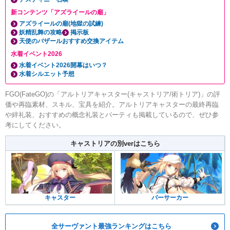
新コンテンツ「アズライールの廟」
アズライールの廟(地獄の試練)
妖精乱舞の攻略
掲示板
天使のバザールおすすめ交換アイテム
水着イベント2026
水着イベント2026開幕はいつ？
水着シルエット予想
FGO(FateGO)の「アルトリアキャスター(キャストリア/術トリア)」の評
価や再臨素材、スキル、宝具を紹介。アルトリアキャスターの最終再臨
や絆礼装、おすすめの概念礼装とパーティも掲載しているので、ぜひ参
考にしてください。
キャストリアの別verはこちら
キャスター
バーサーカー
全サーヴァント最強ランキングはこちら