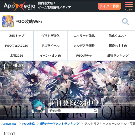
国内最大級！
ライター募集
ゲーム攻略情報メディア
FGO攻略Wiki
攻略トップ
ヴリトラ強化
エイリーク強化
強化クエスト
FGOフェス2026
アズライール
カルデア学園祭
福袋おすすめ
水着2026
イベントまとめ
FGOガチャ
最強ランキング
AppMedia
FGO攻略
最強サーヴァントランキング
アルトリアキャスターのスキル・宝
【FGO】