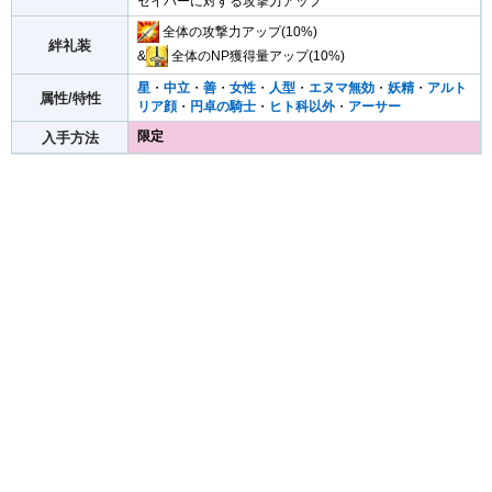
セイバーに対する攻撃力アップ
全体の攻撃力アップ(10%)
絆礼装
&
全体のNP獲得量アップ(10%)
星
・
中立
・
善
・
女性
・
人型
・
エヌマ無効
・
妖精
・
アルト
属性/特性
リア顔
・
円卓の騎士
・
ヒト科以外
・
アーサー
限定
入手方法