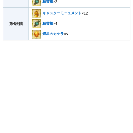
精霊根
×2
キャスターモニュメント
×12
第4段階
精霊根
×4
煌星のカケラ
×5