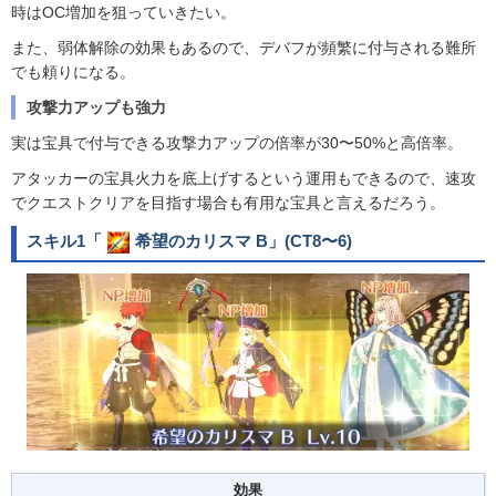
時はOC増加を狙っていきたい。
また、弱体解除の効果もあるので、デバフが頻繁に付与される難所
でも頼りになる。
攻撃力アップも強力
実は宝具で付与できる攻撃力アップの倍率が30〜50%と高倍率。
アタッカーの宝具火力を底上げするという運用もできるので、速攻
でクエストクリアを目指す場合も有用な宝具と言えるだろう。
スキル1「
希望のカリスマ B
」(CT8〜6)
効果