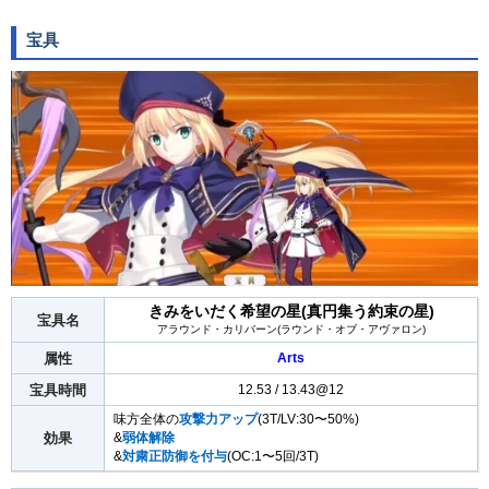
宝具
きみをいだく希望の星(真円集う約束の星)
宝具名
アラウンド・カリバーン(ラウンド・オブ・アヴァロン)
属性
Arts
宝具時間
12.53 / 13.43@12
味方全体の
攻撃力アップ
(3T/LV:30〜50%)
効果
&
弱体解除
&
対粛正防御を付与
(OC:1〜5回/3T)