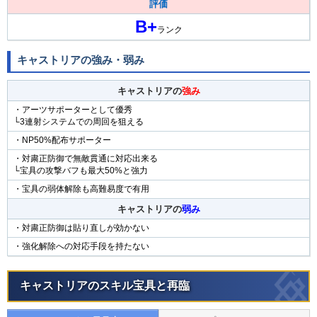
評価
B+
ランク
キャストリアの強み・弱み
キャストリアの
強み
・アーツサポーターとして優秀
└3連射システムでの周回を狙える
・NP50%配布サポーター
・対粛正防御で無敵貫通に対応出来る
└宝具の攻撃バフも最大50%と強力
・宝具の弱体解除も高難易度で有用
キャストリアの
弱み
・対粛正防御は貼り直しが効かない
・強化解除への対応手段を持たない
キャストリアのスキル宝具と再臨