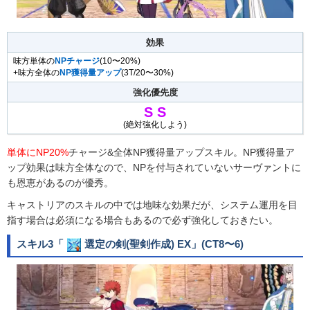
効果
味方単体の
NPチャージ
(10〜20%)
+味方全体の
NP獲得量アップ
(3T/20〜30%)
強化優先度
S
S
(絶対強化しよう)
単体にNP20%
チャージ&全体NP獲得量アップスキル。NP獲得量ア
ップ効果は味方全体なので、NPを付与されていないサーヴァントに
も恩恵があるのが優秀。
キャストリアのスキルの中では地味な効果だが、システム運用を目
指す場合は必須になる場合もあるので必ず強化しておきたい。
スキル3「
選定の剣(聖剣作成) EX
」(CT8〜6)