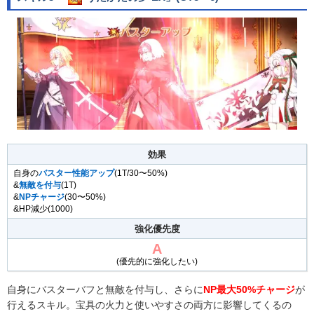
効果
自身の
バスター性能アップ
(1T/30〜50%)
&
無敵を付与
(1T)
&
NPチャージ
(30〜50%)
&HP減少(1000)
強化優先度
A
(優先的に強化したい)
自身にバスターバフと無敵を付与し、さらに
NP最大50%チャージ
が
行えるスキル。宝具の火力と使いやすさの両方に影響してくるの