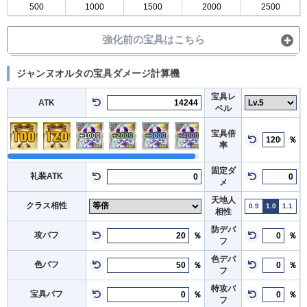
500
1000
1500
2000
2500
強化前の宝具はこちら
ジャンヌオルタの宝具ダメージ計算機
宝具レ
ATK
ベル
宝具倍
+1000
+2000
+3000
+4000
％
率
固定ダ
礼装ATK
メ
天地人
クラス相性
0.9
1.0
1.1
相性
防デバ
攻バフ
％
％
フ
色デバ
色バフ
％
％
フ
特攻バ
宝具バフ
％
％
フ