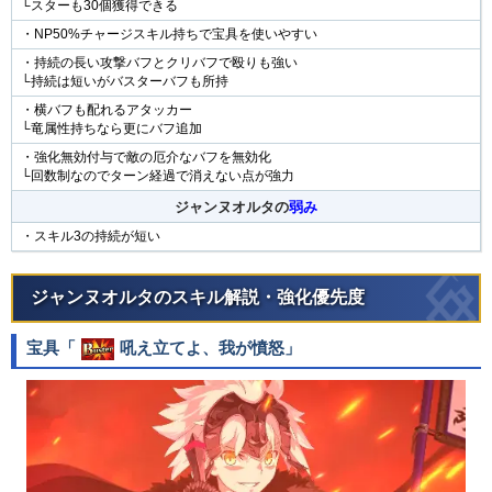
└スターも30個獲得できる
・NP50%チャージスキル持ちで宝具を使いやすい
・持続の長い攻撃バフとクリバフで殴りも強い
└持続は短いがバスターバフも所持
・横バフも配れるアタッカー
└竜属性持ちなら更にバフ追加
・強化無効付与で敵の厄介なバフを無効化
└回数制なのでターン経過で消えない点が強力
ジャンヌオルタの
弱み
・スキル3の持続が短い
ジャンヌオルタのスキル解説・強化優先度
宝具「
吼え立てよ、我が憤怒
」