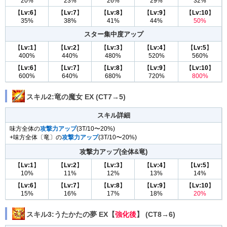
20%
23%
26%
29%
32%
【
Lv:6
】
【
Lv:7
】
【
Lv:8
】
【
Lv:9
】
【
Lv:10
】
35%
38%
41%
44%
50%
スター集中度アップ
【
Lv:1
】
【
Lv:2
】
【
Lv:3
】
【
Lv:4
】
【
Lv:5
】
400%
440%
480%
520%
560%
【
Lv:6
】
【
Lv:7
】
【
Lv:8
】
【
Lv:9
】
【
Lv:10
】
600%
640%
680%
720%
800%
スキル2:竜の魔女 EX (CT7→5)
スキル詳細
味方全体の
攻撃力アップ
(3T/10〜20%)
+味方全体〔竜〕の
攻撃力アップ
(3T/10〜20%)
攻撃力アップ(全体&竜)
【
Lv:1
】
【
Lv:2
】
【
Lv:3
】
【
Lv:4
】
【
Lv:5
】
10%
11%
12%
13%
14%
【
Lv:6
】
【
Lv:7
】
【
Lv:8
】
【
Lv:9
】
【
Lv:10
】
15%
16%
17%
18%
20%
スキル3:うたかたの夢 EX【
強化後
】 (CT8→6)