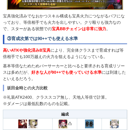
宝具強化済みでなおかつスキル構成も宝具火力につながるバフにな
っており、等倍相手でも火力を出しやすい。クリ殴りも強力なの
で、スターがある状態での
宝具BBチェインは非常に強力
。
③育成次第では90++でも使える水準
高いATKや強化済みB宝具
により、完全体クラスまで育成すれば等
倍相手でも100万越えの火力を狙えるようになっている。
基本等倍なためためバーサーカーと比べると要求される育成リソー
スは多めだが、
好きな人が90++でも使っていける水準
には到達した
といえるだろう。
坂田金時との火力比較
※礼装ATK2400、クラススコア無し、天地人等倍で計算。
※ダメージは最低乱数のものを記載。
編成
凸