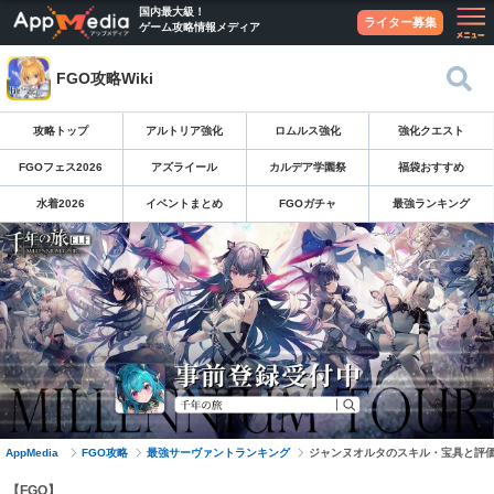
国内最大級！
ライター募集
ゲーム攻略情報メディア
FGO攻略Wiki
攻略トップ
アルトリア強化
ロムルス強化
強化クエスト
FGOフェス2026
アズライール
カルデア学園祭
福袋おすすめ
水着2026
イベントまとめ
FGOガチャ
最強ランキング
AppMedia
FGO攻略
最強サーヴァントランキング
ジャンヌオルタのスキル・宝具と評
【FGO】