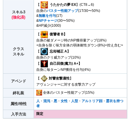
【
うたかたの夢 EX
】(CT8→6)
自身の
バスター性能アップ
(1T/30〜50%)
スキル3
&
無敵を付与
(1T)
(強化済)
&
NPチャージ
(30〜50%)
&HP減少(1000)
【
復讐者 B】
自身の被ダメージ時のNP獲得量アップ(18%)
+自身を除く味方全体の弱体耐性ダウン(8%)<控え含む>
クラス
【
忘却補正 A】
スキル
自身のクリ威力アップ(10%)
【
自己回復(魔力) A+】
自身に毎ターンNP獲得を付与(4%)
【
対讐攻撃適性
】
アペンド
アヴェンジャーに対する攻撃力アップ
全体のバスター性能アップ(15%)
絆礼装
人
・
混沌
・
悪
・
女性
・
人型
・
アルトリア顔
・
霊衣を持つ
属性/特性
者
限定
入手方法