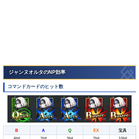
ジャンヌオルタのNP効率
コマンドカードのヒット数
B
A
Q
EX
宝具
4hit
2hit
3hit
7hit
10hit