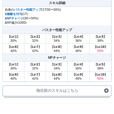
スキル詳細
自身の
バスター性能アップ
(1T/30〜50%)
&
無敵を付与
(1T)
&
NPチャージ
(30〜50%)
&HP減少(1000)
バスター性能アップ
【
Lv:1
】
【
Lv:2
】
【
Lv:3
】
【
Lv:4
】
【
Lv:5
】
30%
32%
34%
36%
38%
【
Lv:6
】
【
Lv:7
】
【
Lv:8
】
【
Lv:9
】
【
Lv:10
】
40%
42%
44%
46%
50%
NPチャージ
【
Lv:1
】
【
Lv:2
】
【
Lv:3
】
【
Lv:4
】
【
Lv:5
】
30%
32%
34%
36%
38%
【
Lv:6
】
【
Lv:7
】
【
Lv:8
】
【
Lv:9
】
【
Lv:10
】
40%
42%
44%
46%
50%
強化前のスキルはこちら
スキル詳細