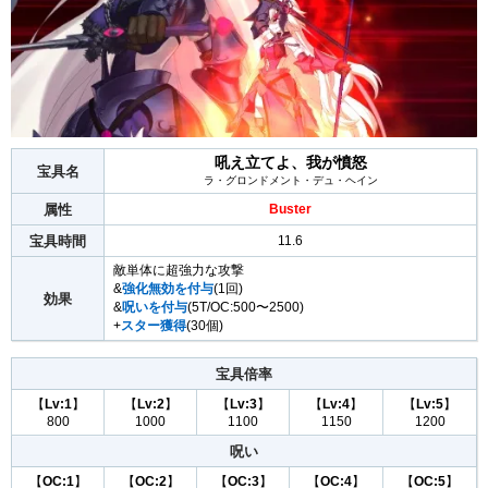
吼え立てよ、我が憤怒
宝具名
ラ・グロンドメント・デュ・ヘイン
属性
Buster
宝具時間
11.6
敵単体に超強力な攻撃
&
強化無効を付与
(1回)
効果
&
呪いを付与
(5T/OC:500〜2500)
+
スター獲得
(30個)
宝具倍率
【
Lv:1
】
【
Lv:2
】
【
Lv:3
】
【
Lv:4
】
【
Lv:5
】
800
1000
1100
1150
1200
呪い
【
OC:1
】
【
OC:2
】
【
OC:3
】
【
OC:4
】
【
OC:5
】