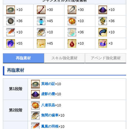
ジャンヌオルタの必要素材
×10
×30
×30
×10
×36
×45
×10
×36
×10
×10
×36
×10
×55
×45
×10
×3
再臨素材
スキル強化素材
アペンド強化素材
再臨素材
英雄の証
×10
第1段階
虚影の塵
×10
八連双晶
×10
第2段階
無間の歯車
×10
鳳凰の羽根
×10