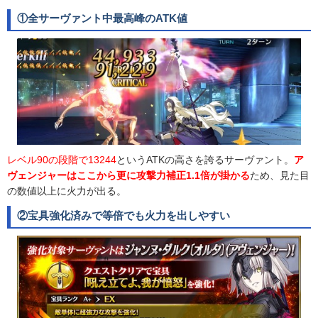
①全サーヴァント中最高峰のATK値
レベル90の段階で13244
というATKの高さを誇るサーヴァント。
ア
ヴェンジャーはここから更に攻撃力補正1.1倍が掛かる
ため、見た目
の数値以上に火力が出る。
②宝具強化済みで等倍でも火力を出しやすい