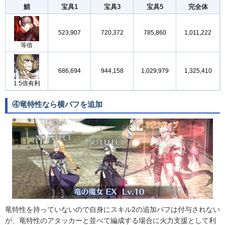
鯖
宝具1
宝具3
宝具5
完全体
523,907
720,372
785,860
1,011,222
等倍
686,694
944,158
1,029,979
1,325,410
1.5倍有利
④竜特性なら横バフを追加
竜特性を持っていないので自身にスキル2の追加バフは付与されない
が、竜特性のアタッカーと並べて編成する場合に火力支援として利