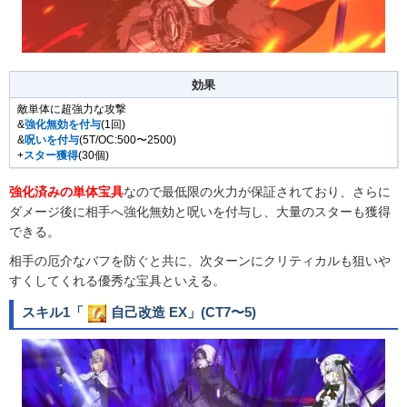
効果
敵単体に超強力な攻撃
&
強化無効を付与
(1回)
&
呪いを付与
(5T/OC:500〜2500)
+
スター獲得
(30個)
強化済みの単体宝具
なので最低限の火力が保証されており、さらに
ダメージ後に相手へ強化無効と呪いを付与し、大量のスターも獲得
できる。
相手の厄介なバフを防ぐと共に、次ターンにクリティカルも狙いや
すくしてくれる優秀な宝具といえる。
スキル1「
自己改造 EX
」(CT7〜5)