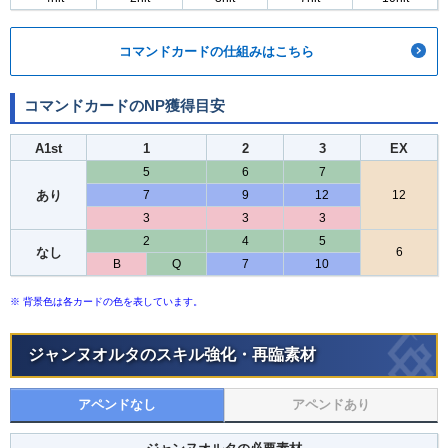
コマンドカードの仕組みはこちら
コマンドカードのNP獲得目安
A1st
1
2
3
EX
5
6
7
あり
7
9
12
12
3
3
3
2
4
5
なし
6
B
Q
7
10
※ 背景色は各カードの色を表しています。
ジャンヌオルタのスキル強化・再臨素材
アペンドなし
アペンドあり