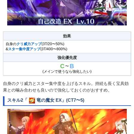
効果
自身の
クリ威力アップ
(3T/20〜50%)
&
スター集中度アップ
(3T/400〜800%)
強化優先度
C
B
〜
(メインで使うなら強化したい)
自身のクリ威力とスター集中度を上げるスキル。持続も長く宝具効
果との噛み合わせも良いので強化しておくのがおすすめ。
スキル2「
竜の魔女 EX
」(CT7〜5)