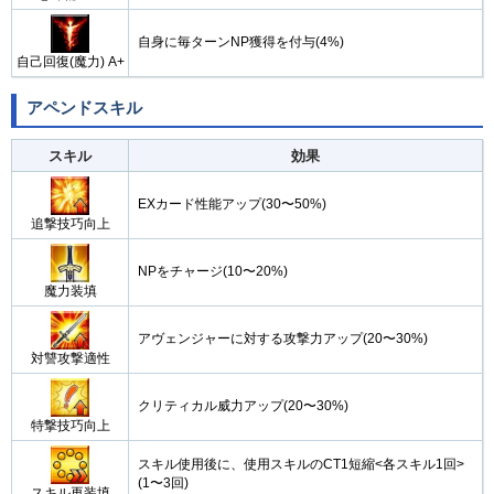
自身に毎ターンNP獲得を付与(4%)
自己回復(魔力) A+
アペンドスキル
スキル
効果
EXカード性能アップ(30〜50%)
追撃技巧向上
NPをチャージ(10〜20%)
魔力装填
アヴェンジャーに対する攻撃力アップ(20〜30%)
対讐攻撃適性
クリティカル威力アップ(20〜30%)
特撃技巧向上
スキル使用後に、使用スキルのCT1短縮<各スキル1回>
(1〜3回)
スキル再装填