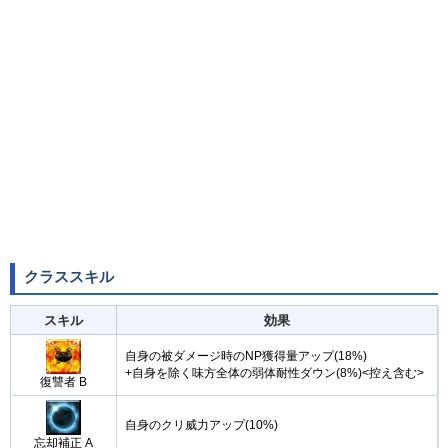
自身の
バスター性能アップ
(1T/30〜50%)
&
無敵を付与
(1T)
&HP減少(1000)【デメリット】
バスター性能アップ
【
Lv:1
】
【
Lv:2
】
【
Lv:3
】
【
Lv:4
】
【
Lv:5
】
30%
32%
34%
36%
38%
【
Lv:6
】
【
Lv:7
】
【
Lv:8
】
【
Lv:9
】
【
Lv:10
】
40%
42%
44%
46%
50%
クラススキル
スキル
効果
自身の被ダメージ時のNP獲得量アップ(18%)
+自身を除く味方全体の弱体耐性ダウン(8%)<控え含む>
復讐者 B
自身のクリ威力アップ(10%)
忘却補正 A