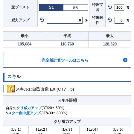
特攻宝
宝ブースト
％
なし
あり
具
特殊耐
威力アップ
％
％
性
最小
平均
最大
105,084
116,760
128,320
完全版計算ツールはこちら
スキル
スキル1:自己改造 EX (CT7→5)
スキル詳細
自身の
クリ威力アップ
(3T/20〜50%)
&
スター集中度アップ
(3T/400〜800%)
クリ威力アップ
【
Lv:1
】
【
Lv:2
】
【
Lv:3
】
【
Lv:4
】
【
Lv:5
】