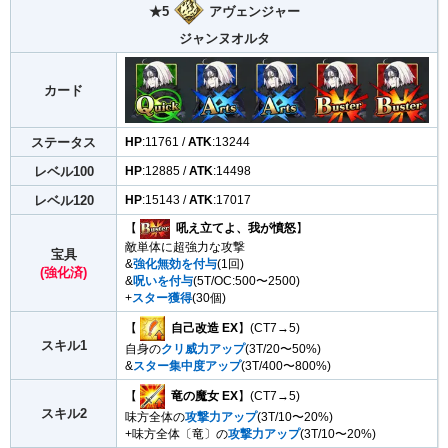
★5
アヴェンジャー
ジャンヌオルタ
カード
ステータス
HP
:11761 /
ATK
:13244
レベル100
HP
:12885 /
ATK
:14498
レベル120
HP
:15143 /
ATK
:17017
【
吼え立てよ、我が憤怒
】
敵単体に超強力な攻撃
宝具
&
強化無効を付与
(1回)
(強化済)
&
呪いを付与
(5T/OC:500〜2500)
+
スター獲得
(30個)
【
自己改造 EX
】(CT7→5)
スキル1
自身の
クリ威力アップ
(3T/20〜50%)
&
スター集中度アップ
(3T/400〜800%)
【
竜の魔女 EX
】(CT7→5)
スキル2
味方全体の
攻撃力アップ
(3T/10〜20%)
+味方全体〔竜〕の
攻撃力アップ
(3T/10〜20%)