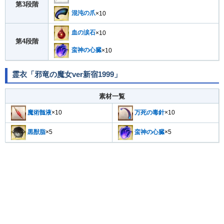
第3段階
混沌の爪
×10
血の涙石
×10
第4段階
蛮神の心臓
×10
霊衣「邪竜の魔女ver新宿1999」
素材一覧
魔術髄液
×10
万死の毒針
×10
黒獣脂
×5
蛮神の心臓
×5