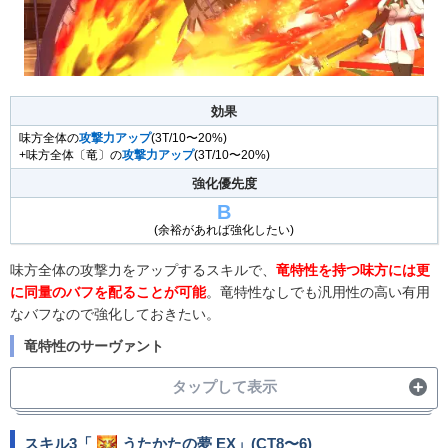
効果
味方全体の
攻撃力アップ
(3T/10〜20%)
+味方全体〔竜〕の
攻撃力アップ
(3T/10〜20%)
強化優先度
B
(余裕があれば強化したい)
味方全体の攻撃力をアップするスキルで、
竜特性を持つ味方には更
に同量のバフを配ることが可能
。竜特性なしでも汎用性の高い有用
なバフなので強化しておきたい。
竜特性のサーヴァント
タップして表示
クラス
サーヴァント
スキル3「
うたかたの夢 EX
」(CT8〜6)