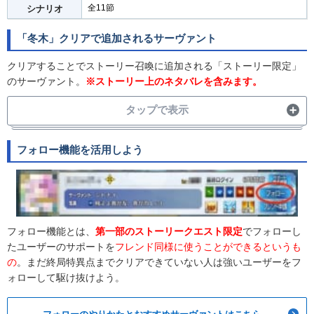
全11節
シナリオ
「冬木」クリアで追加されるサーヴァント
クリアすることでストーリー召喚に追加される「ストーリー限定」
のサーヴァント。
※ストーリー上のネタバレを含みます。
タップで表示
星4
フォロー機能を活用しよう
セイバーオルタ
星3
フォロー機能とは、
第一部のストーリークエスト限定
でフォローし
たユーザーのサポートを
フレンド同様に使うことができるというも
の
。まだ終局特異点までクリアできていない人は強いユーザーをフ
クーフーリン(術)
ォローして駆け抜けよう。