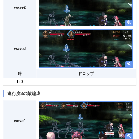
wave2
wave3
絆
ドロップ
150
–
進行度3の敵編成
wave1