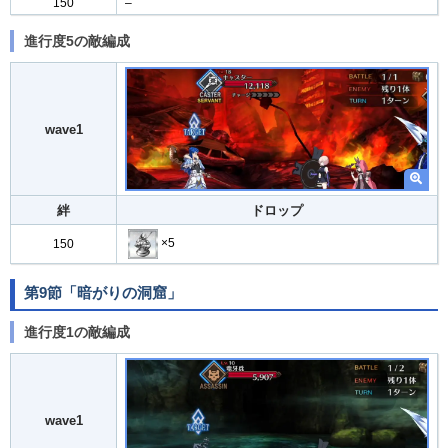
150
–
進行度5の敵編成
wave1
絆
ドロップ
×5
150
第9節「暗がりの洞窟」
進行度1の敵編成
wave1