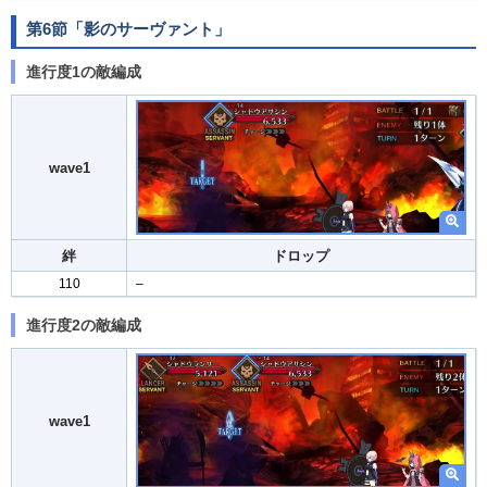
第6節「影のサーヴァント」
進行度1の敵編成
wave1
絆
ドロップ
110
–
進行度2の敵編成
wave1