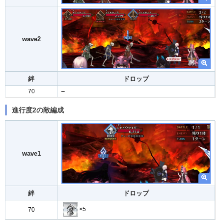
wave2
絆
ドロップ
70
–
進行度2の敵編成
wave1
絆
ドロップ
×5
70