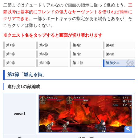
二節まではチュートリアルなので画面の指示に従って進めよう。
三
節以降は基本的にフレンドの強力なサーヴァントを借りれば簡単に
クリアできる
。一部サポートキャラの指定がある場合もあるが、そ
こもクリアは難しくない。
※クエスト名をタップすると画面が切り替わります
第1節
第2節
第3節
第4節
第5節
第6節
第7節
第8節
第9節
第10節
第11節
追加クエ
第1節「燃える街」
進行度1の敵編成
wave1