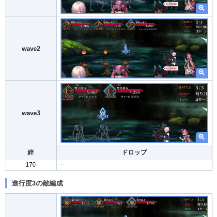
wave2
wave3
絆
ドロップ
170
–
進行度3の敵編成