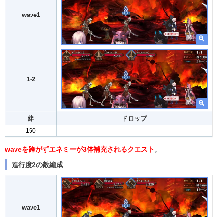
wave1
1-2
絆
ドロップ
150
–
waveを跨がずエネミーが3体補充されるクエスト
。
進行度2の敵編成
wave1