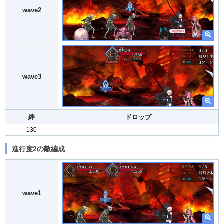
wave2
wave3
絆
ドロップ
130
–
進行度2の敵編成
wave1