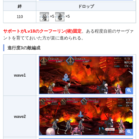
絆
ドロップ
×5
×5
110
サポートがLv18のクーフーリン(術)固定
。ある程度自前のサーヴァ
ントを育てておいた方が楽に進められる。
進行度3の敵編成
wave1
wave2