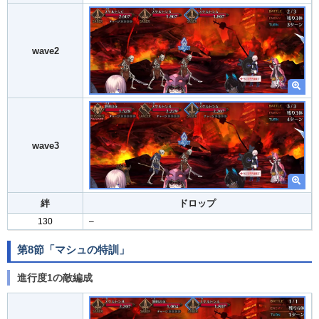
wave2
wave3
絆
ドロップ
130
–
第8節「マシュの特訓」
進行度1の敵編成