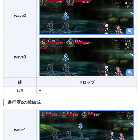
wave2
wave3
絆
ドロップ
170
–
進行度2の敵編成
wave1