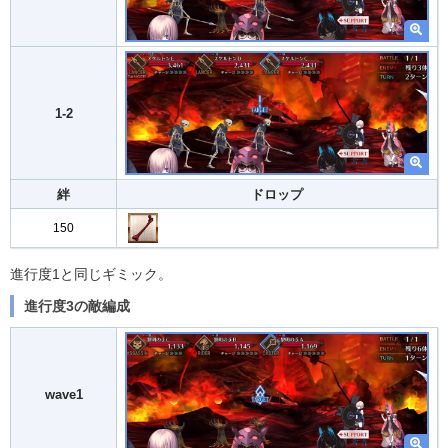
1-2
絆
ドロップ
150
進行度1と同じギミック。
進行度3の敵編成
wave1