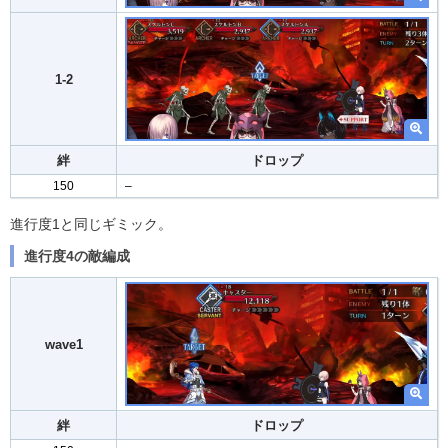
1-2
絆
ドロップ
150
–
進行度1と同じギミック。
進行度4の敵編成
wave1
絆
ドロップ