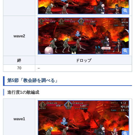
wave2
絆
ドロップ
70
–
第5節「教会跡を調べる」
進行度1の敵編成
wave1