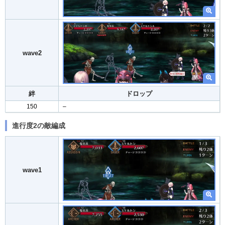
wave2
絆
ドロップ
150
–
進行度2の敵編成
wave1