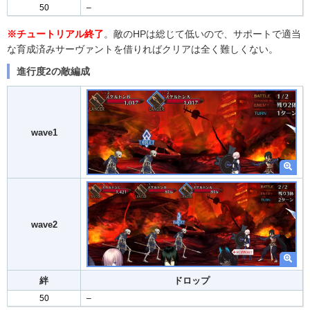
50
–
※チュートリアル終了
。敵のHPは総じて低いので、サポートで適当
な育成済みサーヴァントを借りればクリアは全く難しくない。
進行度2の敵編成
wave1
wave2
絆
ドロップ
50
–