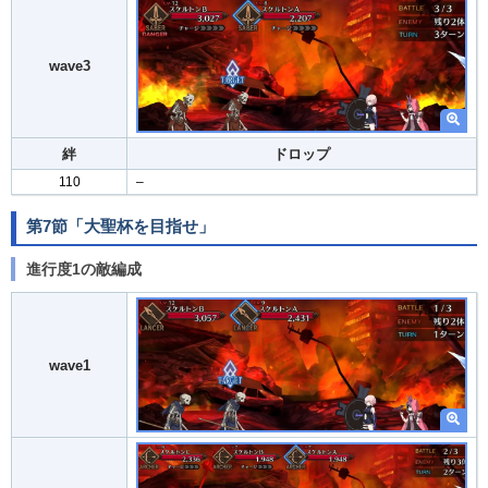
wave3
絆
ドロップ
110
–
第7節「大聖杯を目指せ」
進行度1の敵編成
wave1