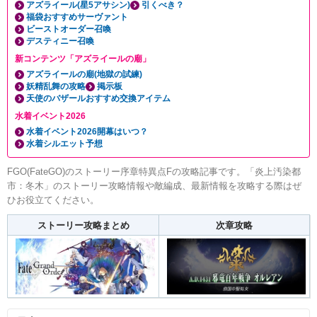
アズライール(星5アサシン)
引くべき？
福袋おすすめサーヴァント
ビーストオーダー召喚
デスティニー召喚
新コンテンツ「アズライールの廟」
アズライールの廟(地獄の試練)
妖精乱舞の攻略
掲示板
天使のバザールおすすめ交換アイテム
水着イベント2026
水着イベント2026開幕はいつ？
水着シルエット予想
FGO(FateGO)のストーリー序章特異点Fの攻略記事です。「炎上汚染都
市：冬木」のストーリー攻略情報や敵編成、最新情報を攻略する際はぜ
ひお役立てください。
ストーリー攻略まとめ
次章攻略