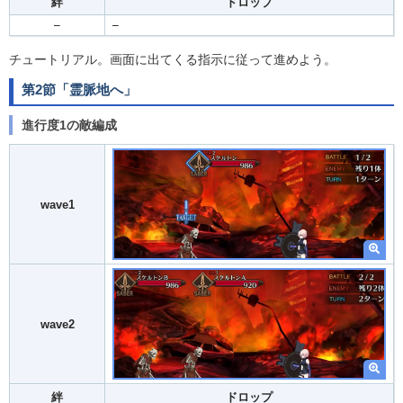
絆
ドロップ
–
–
チュートリアル。画面に出てくる指示に従って進めよう。
第2節「霊脈地へ」
進行度1の敵編成
wave1
wave2
絆
ドロップ