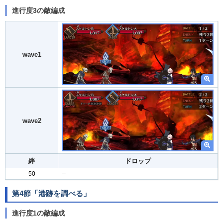
進行度3の敵編成
wave1
wave2
絆
ドロップ
50
–
第4節「港跡を調べる」
進行度1の敵編成