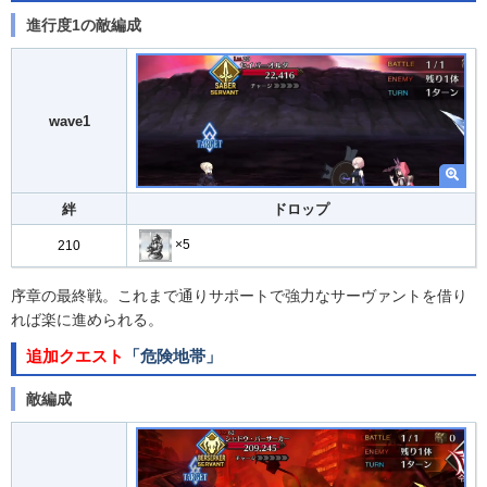
進行度1の敵編成
wave1
絆
ドロップ
×5
210
序章の最終戦。これまで通りサポートで強力なサーヴァントを借り
れば楽に進められる。
追加クエスト
「危険地帯」
敵編成