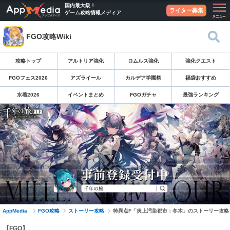
国内最大級！
ライター募集
ゲーム攻略情報メディア
FGO攻略Wiki
攻略トップ
アルトリア強化
ロムルス強化
強化クエスト
FGOフェス2026
アズライール
カルデア学園祭
福袋おすすめ
水着2026
イベントまとめ
FGOガチャ
最強ランキング
AppMedia
FGO攻略
ストーリー攻略
特異点F「炎上汚染都市：冬木」のストーリー攻略
【FGO】