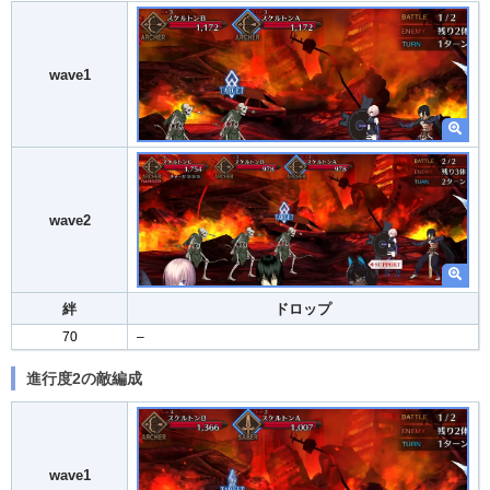
wave1
wave2
絆
ドロップ
70
–
進行度2の敵編成
wave1