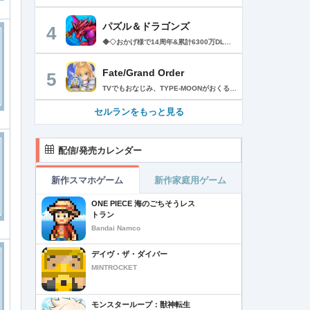
パズル＆ドラゴンズ
4
◆◇おかげ様で14周年&累計6300万DLを突破!◇◆ パズルRPGの定番『パズル＆ドラゴンズ』に、「協力プレイダンジョン」が登場！友達と協力していろんなダンジョンにチャレンジしてみよう！ ------------------------ ◆パズドラ ゲーム紹介◆ ------------------------ パズルで大冒険! 「パズル＆ドラゴンズ」はモンスターと一緒にパズルの力で冒険するゲームです。 世界中のダンジョンを踏破して、伝説のドラゴンを見つけ出そう! 「パズル＆ドラゴンズ」のダウンロードは無料! 一部有料コンテンツもご利用いただけますが、 最後まで無料でお楽しみいただくことが可能です。 ▼基本ルールは簡単パズル! 同じ色のドロップを、縦か横に3つそろえて消すパズルゲームです。 ドロップをうまく動かして、同時消しや爽快コンボを狙おう! ▼モンスターとの戦い! ドロップを消すと、味方のモンスターが敵を攻撃! 敵にやられる前にコンボで大ダメージを狙ってやっつけよう! ▼ゲットしたモンスターでチームを組もう! ダンジョンで拾った卵を持ち帰ると、新たなモンスターが誕生! 好きなモンスターを組み合わせて、あなただけのオリジナルチームを作ろう! モンスターはダンジョン以外にガチャでもゲットできるよ! ▼モンスター育成 モンスター同士を合成することで、モンスターがパワーアップ! 特定の条件で進化できるモンスターや、パワーアップで究極進化するモンスター も・・・! ▼友達と一緒にあそぼう!! パズドラのゲーム内で知り合ったフレンド同士で、モンスターをレンタルできるよ! 友達のモンスターと一緒にいろんなダンジョンを冒険しよう! ▼協力プレイダンジョン！ 友達との協力プレイでパズドラがもっと楽しく！一定以上のランクになると、2人で協力しながらダンジョンに挑む「協力プレイダンジョン」が遊べるよ！ ■■【価格】■■ アプリ本体：無料 ※一部有料アイテムがございます。 ■■【パズドラパスについて】■■ ▼価格 月額980円（税込）※1週間の無料トライアル実施中！ ▼期間 1ヶ月間（利用開始日から起算）/月額自動更新 ▼特典 ・毎日特別な専用ダンジョン配信！ クリアすると魔法石やゴッドフェスガチャなどの報酬ゲット！ ・編成できるチームが 5個 増加！ ・ダンジョンクリア時のランク経験値が 5％ 増加！ （協力プレイのダンジョンは対象外） ・降臨モンスターや進化素材がいつでも獲得できる！ 専用ダンジョンで好きなモンスターをゲット！ ・バッジ「コスト∞」に「操作時間3秒延長」追加！ ▼自動更新の詳細 ・パズドラパスは、自動更新の月額有料(サブスクリプション型)サービスです。 解約をしない限り、自動的に毎月料金が発生します。 ・無料トライアルはパズドラパス初回購入のお客様のみとなります。 ・有効期間終了の24時間以上前までに解約しないと自動更新され、月額料金が発生します。 ・自動更新された際の決済は、パズドラパス有効期間の終了日の24時間以内に行われます。 ▼決済について ・パズドラパスの決済は、ご利用のiTunesアカウントに請求されます。 ・パズドラパスの登録・管理・解約はApp Storeのアカウント設定から行うことができます。 [App Store]アプリ画面右上[人のアイコン]の アカウントをタップ >サブスクリプション-［有効欄］ >［パズル&ドラゴンズ］-［パズドラパス］ >［登録をキャンセル］をタップして解約 ※ご利用のOSのバージョンによって 上記が表示されない場合には、 以下手順からご確認ください。 [App Store]アプリ[おすすめ]タブの最下部から [Apple ID]をタップ L 画面右上[人のアイコン] - [Apple ID]をタップ >［Apple IDを表示］-［登録］ >［パズル&ドラゴンズ］-［パズドラパス］ >［登録をキャンセル］をタップして解約 ※iTunes からも同様の確認や自動更新の解除・設定を行うことができます。 ご利用前に「アプリケーション使用許諾契約」に表示されている利用規約を必ずご確認ください。 お客様がダウンロードボタンをクリックされ、本アプリケーションをダウンロードされた場合には、利用規約に同意したものとみなされます。 アプリケーション公式サイト「https://pad.gungho.jp/」 本アプリの利用規約は、（TOP＞その他＞利用規約/プライバシー・ポリシーページ＞利用規約ページ） https://mobile.gungho.jp/reg/rules/terms.html の「利用規約」をご参照下さい。 本アプリのプライバシー・ポリシーは、（TOP＞その他＞利用規約/プライバシー・ポリシー＞プライバシー・ポリシーページ） https://mobile.gungho.jp/reg/pad/privacy/index.html の「プライバシーポリシー」をご参照下さい。
Fate/Grand Order
5
TVでもおなじみ、TYPE-MOONがおくるFateのRPG！ スマホでも本格的なRPGが楽しめる。 文字数にして500万字超という、圧倒的なボリュームを堪能できるストーリー！ 本編以外にもキャラクターごとにストーリーを用意し、Fateファンも今回はじめてFateの世界を体験される方も十分満足いただける内容となっています。 【あらすじ】 西暦2015年。 地球の未来を観測するカルデアは、2017年以降の人類史が崩壊している事実を確認した。 昨日まで確かに存在していた2115年までの“約束された未来”は、何の前触れもなく突如として消え去ったのだ。 なぜ。どうして。だれが。どうやって。 西暦2004年 日本 ある地方都市。 ここに今まではなかった、「観測できない領域」が現れたと。 カルデアはこれを人類絶滅の原因と仮定し、いまだ実験段階だった第六の実験を決行する事となった。 それは過去への時間旅行。 人間を霊子化させて過去に送りこみ、事象に介入する事で時空の特異点を解明、あるいは破壊する禁断の儀式。 その名を人理守護指令、グランドオーダー。 人類を守るために人類史に立ち向かう、運命と戦うものたちの総称である。 【ゲーム概要】 スマホに最適化された簡単操作のコマンドオーダーバトル！ プレイヤーはマスターとなって英霊たちを操り敵を倒し謎を解明していく。 好みの英霊で戦うか、強い英霊で戦うかバトルスタイルはプレイヤーしだい。 ◆豪華声優陣が続々参加 青木志貴、茜屋日海夏、赤羽根健治、明坂聡美、浅川悠、朝日奈丸佳、阿澄佳奈、阿部彬名、阿部敦、阿部里果、雨宮天、新井里美、井口裕香、井澤詩織、石川界人、石川由依、石谷春貴、伊瀬茉莉也、市ノ瀬加那、伊藤彩沙、伊藤かな恵、伊東健人、伊藤静、伊藤美紀、稲田徹、井上和彦、井上喜久子、井上麻里奈、伊丸岡篤、石見舞菜香、上坂すみれ、植田佳奈、上田麗奈、内田真礼、内田雄馬、内山昂輝、梅原裕一郎、江川央生、江口拓也、江越彬紀、遠藤綾、大久保瑠美、大空直美、大塚明夫、大塚芳忠、大原さやか、大和田仁美、岡本信彦、置鮎龍太郎、小倉唯、小澤亜李、小野賢章、小野大輔、小野友樹、小見川千明、かかずゆみ、柿原徹也、加隈亜衣、笠間淳、加瀬康之、門脇舞以、金元寿子、神尾晋一郎、茅野愛衣、川澄綾子、河西健吾、川野剛稔、神奈延年、鬼頭明里、木村珠莉、木村良平、桐本拓哉、釘宮理恵、久野美咲、黒木ほの香、黒田崇矢、桑原由気、KENN、高野麻里佳、古賀葵、小清水亜美、後藤邑子、小西克幸、小林千晃、小林ゆう、小林裕介、小原好美、小松未可子、子安武人、小山力也、近藤玲奈、斎賀みつき、西前忠久、斉藤壮馬、斎藤千和、坂本真綾、佐倉綾音、櫻井孝宏、佐藤聡美、佐藤利奈、沢城みゆき、下屋則子、島﨑信長、嶋村侑、庄司宇芽香、白石晴香、新垣樽助、真堂圭、末柄里恵、杉田智和、杉山紀彰、鈴木達央、鈴木崚汰、鈴代紗弓、鈴村健一、諏訪彩花、諏訪部順一、関俊彦、関智一、瀬戸麻沙美、芹澤優、仙台エリ、千本木彩花、園崎未恵、大地葉、高乃麗、高野直子、高橋花林、高橋李依、高山みなみ、武内駿輔、竹内良太、武田華、田中敦子、田中美海、田中理恵、谷山紀章、種﨑敦美、種田梨沙、田丸篤志、田村睦心、田村ゆかり、丹下桜、千葉繁、千葉翔也、津田健次郎、紡木吏佐、鶴岡聡、寺崎裕香、寺島拓篤、東山奈央、土岐隼一、飛田展男、戸松遥、豊永利行、鳥海浩輔、中井和哉、中田譲治、長縄まりあ、仲村美沙希、中村悠一、名塚佳織、生天目仁美、浪川大輔、能登麻美子、野中藍、乃村健次、土師孝也、長谷川育美、花江夏樹、花澤香菜、花守ゆみり、早見沙織、原由実、春野杏、潘めぐみ、日岡なつみ、日笠陽子、日野聡、平川大輔、ファイルーズあい、福圓美里、福西勝也、福山潤、藤井隼、藤沼建人、ブリドカットセーラ恵美、古川慎、保志総一朗、星野貴紀、堀内賢雄、堀江由衣、本多真梨子、本多陽子、本渡楓、前野智昭、M・A・O、増田俊樹、Machico、松風雅也、真殿光昭、マフィア梶田、三上哲、三木眞一郎、水樹奈々、水島大宙、水橋かおり、緑川光、水瀬いのり、南央美、峯田茉優、宮野真守、宮本充、村瀬歩、森川智之、森田了介、森永千才、森なな子、諸星すみれ、安井邦彦、山路和弘、山下大輝、山下七海、山寺宏一、山根綺、山野井仁、山村響、悠木碧、ゆかな、遊佐浩二、吉野裕行、佳村はるか、米澤円、若林直美、和氣あず未、和多田美咲（50音順） ◆全体構成・メインシナリオ・シナリオ・総監督 奈須きのこ ◆リードキャラクターデザイナー 武内崇 ◆アートディレクション TYPE-MOON ◆メインシナリオ・シナリオ執筆 東出祐一郎、桜井光 水瀬葉月、星空めてお ◆ゲストライター amphibian、虚淵玄（ニトロプラス）、acpi、ＯＫＳＧ（TYPE-MOON）、経験値、小太刀右京、三田誠、たけのこ星人、橘公司、田中天（株式会社フラッグノーツ）、成田良悟、鋼屋ジン、ひろやまひろし、円居挽、茗荷屋甚六、矢野俊策（株式会社フラッグノーツ）、リヨ（50音順） ◆キャラクターデザイン I-IV、蒼月タカオ（TYPE-MOON）、AKIRA、Azusa、東冬、荒野、Anmi、池澤真、石田あきら、いみぎむる、兔ろうと、羽海野チカ、大森葵、岡崎武士、okojo、およ、加藤いつわ、カワグチタケシ、きばどりリュー、桐原小鳥、ギンカ、倉花千夏、黒星紅白、小梅けいと、近衛乙嗣、小松崎類、こやまひろかず（TYPE-MOON）、西藤浩樹（LASENGLE）、saitom、坂本みねぢ、佐々木少年、サテー、色素、縞うどん（TYPE-MOON）、島田フミカネ、しまどりる、sime、下越（TYPE-MOON）、シャカＰ（LASENGLE）、白浜鴎、しらび、白峰、真じろう、STAR影法師、曽我誠、タイキ、高橋慶太郎、高山箕犀、竹、武中英雄、武梨えり、たけのこ星人、TAKOLEGS、田島昭宇、タスクオーナ、danciao、中央東口、CHOCO、悌太、Dd、天空すふぃあ、DANGERDROP、toi8、トリダモノ、中原、なまにくATK、西出ケンゴロー、nipi、ネコタワワ、NOCO、pako、林けゐ、原田たけひと、春野友矢、ばん！、Bすけ、左、ヒライユキオ、平野稜二、広江礼威、ひろやまひろし、PFALZ、ぶくろて、huke、BLACK（TYPE-MOON）、古海鐘一、BUNBUN、hou、ホトソウカ、本庄雷太、前田浩孝、マシマサキ、また、松竜、Mika Pikazo、緑川美帆、三輪士郎、村山竜大、めろん22、望月けい、元村人、森井しづき、森山大輔、山中虎鉄、YOCO_N（LASENGLE）、余湖裕輝、米山舞、La-na、lack、リヨ、Ryota-H、輪くすさが、redjuice、ReDrop、ろび～な、ワダアルコ、渡れい（50音順） このアプリケーションには、（株）ＣＲＩ・ミドルウェアの「CRIWARE（TM）」が使用されています。
セルランをもっと見る
配信/発売カレンダー
新作スマホゲーム
新作家庭用ゲーム
ONE PIECE 海のごちそうレス
トラン
Bandai Namco
デイヴ・ザ・ダイバー
MINTROCKET
モンスターループ：獣神転生