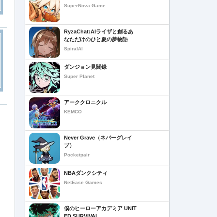
SuperNova Game
RyzaChat:AIライザと創るあ
なただけのひと夏の夢物語
SpiralAI
ダンジョン見聞録
Super Planet
アーククロニクル
KEMCO
Never Grave（ネバーグレイ
ブ）
Pocketpair
NBAダンクシティ
NetEase Games
僕のヒーローアカデミア UNIT
ED SURVIVAL