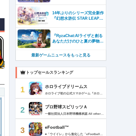
Tubeに8月27日登場！
14年ぶりのシリーズ完全新作
『幻想水滸伝 STAR LEAP』
が本日から配信開始！
『RyzaChat:AIライザと創る
あなただけのひと夏の夢物
語』レビュー。会話を中心に
自由な冒険を進めていくシス
最新ゲームニュースをもっと見る
テムはこれまでにない新鮮な
体験が楽しめる【先行プレイ
レポート】
トップセールスランキング
ホロライブドリームス
1
ホロライブ初の公式スマホゲーム『ホロライブドリームス(ホロドリ)』がリズム&RPGとして登場！ リズムゲームを中心に、テーマパークの発展やミニゲームなど多彩なコンテンツを収録！ 総勢50名以上のホロライブメンバーが登場し、初期収録楽曲はなんと150曲以上！ ホロライブのファンも、初めての方も幅広く楽しめる作品で、遊び方はあなた次第！ ▼本格リズムゲーム▼ 公式MVやライブ映像を背景に、本格リズムゲームが楽しめる！ 自分だけのオリジナル譜面を作って公開できる「クリエイト譜面」機能を搭載！ ・超高難度のやり込み譜面 ・タレントへの愛を詰め込んだ譜面 ・みんなで楽しめるネタ譜面 などなど、世界中のプレイヤーがつくった譜面で遊んで、楽しさ無限大！ リズムゲームが苦手な方でもオート機能で安心して遊べる！ タレント育成/編成でスコアアップを目指そう！ ▼初期収録楽曲は150曲以上▼ ホロライブ楽曲から人気カバー楽曲まで幅広く収録！ 最新ヒットから定番曲までラインナップ！ 【ホロライブ楽曲】 ・ビビデバ ・Shiny Smily Story ・BLUE CLAPPER ほか 【カバー楽曲】 ・勇者 ・メギツネ ・わたしの一番かわいいところ ほか ▼ゲームの舞台はテーマパーク▼ 舞台は、世界のどこかに浮かぶ無人島。 ホロライブメンバーと力を合わせ、夢のテーマパークを発展させていく。 リズムゲームやミニゲームをプレイしてクエストを進行しパークを発展させよう！ ホロメンクエストをプレイすることで、操作タレントが増えていく！ 推しホロメンを解放して、夢のテーマパークを作り上げよう！ ホロライブらしさあふれる施設も多数登場！ このゲームだけのオリジナルストーリーも展開！ 夢のテーマパーク完成を目指そう！ ▼1人でもみんなでも楽しめるミニゲーム▼ ひとりでも、みんなでも楽しめる多彩なミニゲームを収録！ マルチプレイ搭載で、協力や対戦で盛り上がろう！ 難しいアクションが苦手な方でも楽しめるシンプル操作のミニゲームも収録！ 短時間で遊べるカジュアルなものから、繰り返し挑戦したくなるやり込み系まで幅広くラインナップ！ プレイして報酬を獲得し、育成やパーク発展をさらに加速させよう！ ▼公式サイト：https://www.hololive-dreams.com ▼利用規約：https://www.hololive-dreams.com/terms ▼プライバシーポリシー：https://qualiarts.jp/privacy ▼Ⓒ COVER / Ⓒ QualiArts, Inc. +++++++++++++++++++++++++++++++++++++++++++++++++++++++++++ このアプリケーションには、株式会社Live2Dの「Live2D」が使用されています。
プロ野球スピリッツＡ
2
一般社団法人日本野球機構承認 All other copyrights or trademarks are the property of their respective owners and are used under license. --------------------------------------------- リアルプロ野球ゲームの決定版がついに登場！ 最高の映像クオリティでプロ野球の臨場感を再現 鍛え上げた最強のチームで日本一を目指そう！ --------------------------------------------- ◇重要なお知らせ◇ ・本アプリはオンラインゲームです。通信可能な環境でお楽しみ下さい。 ・チュートリアル終了時に約650MBのダウンロードが必要です。 ・動作環境 対応OS：iOS 15.0以降、iPadOS 15.0以降 対応端末：iPhone 6s/6s Plus以降、iPad（第5世代）以降、iPad Air 2以降、iPad mini 4以降、iPod touch（第7世代）以降、iPad Pro シリーズ ※動作環境を満たす端末でも、端末の性能や仕様、端末固有のアプリ使用状況などにより、正常に動作しない場合があります。 --------------------------------------------- 【プロ野球スピリッツAとは？】 ◇リアルなプロ野球表現 プロ野球選手が実写と本人そっくりのリアルな3Dモデルで登場！ 試合を熱く盛り上げる実況・解説や観客席からの応援でプロ野球の臨場感をそのまま再現！ ◇3Dアクション野球 迫力の3Dアクション野球では、選手の特徴が結果に大きく影響。本格派投手、技巧派投手、巧打者、強打者・・・選手それぞれの持ち味を活かしながら、自らの力でチームを勝利に導こう！ アクションが苦手な方のために、「ゾーン打ち」や「おまかせ配球」といった簡単操作も搭載。 ◇実在のプロ野球選手が登場!! 実際のプロ野球のペナント成績に基づいた選手たちが登場！ ＜セ・リーグ＞ 阪神タイガース 横浜DeNAベイスターズ 読売ジャイアンツ 中日ドラゴンズ 広島東洋カープ 東京ヤクルトスワローズ ＜パ・リーグ＞ 福岡ソフトバンクホークス 北海道日本ハムファイターズ オリックス・バファローズ 東北楽天ゴールデンイーグルス 埼玉西武ライオンズ 千葉ロッテマリーンズ --------------------------------------------- ■ Vロード ■ セ・パ12球団と対戦。試合は自動で進み、ピンチ・チャンスの場面では出番が発生。試合を決定付ける活躍をして勝ち星を積み重ねて、日本一の座を目指そう！ ■ リーグ ■ 獲得・強化した選手を組み合わせた最強オーダーで、全国のライバルと競う対戦モード。 毎週リーグが自動開催され、リーグランクの昇降格が決まります。 オーダーをより強化し、覇王リーグでの優勝を目指そう！ ■ 選手育成とオーダー ■ 選手は試合を通じてレベルアップ。特訓や特殊能力の習得で潜在能力を限界まで発揮させよう！ 選手の組み合わせによって発動するコンボは、試合展開を大きく左右することも！？ 最強の選手を揃えた最高のチームで頂点を目指そう！ ■ リアルタイム対戦 ■ 新機能！全国の猛者と戦う「ランク戦」と一緒にプロスピAを遊んでいる友達と対戦できる「ルーム戦」。 2つの楽しみ方でオンライン対戦を楽しむことができるぞ！ ■ プロ野球速報 ■ 野球ファン必見、厳選の野球速報がココに！ プロ野球ニュースや選手成績はもちろん、公式戦の試合速報や一球速報も配信！ --------------------------------------------- ◆ 基本無料で最高峰の野球ゲームを！ ◆ 選手は試合報酬などで獲得可能。試合のボーナスや、様々なイベントに参加することでより強力な選手スカウトのチャンスも。着実に戦力を強化していけば、無料でも強力な球団を作りあげることができるぞ。「プロスピA」アプリ上で野球速報もすべて無料でチェック可能！ ◆ 「プロスピA」はこんな方へおすすめ ◆ ・好きな野球選手だけを集めて理想の球団を作りたい。 ・家庭用ゲーム「プロ野球スピリッツ」が好きで、いつでもどこでも「プロスピ」を楽しみたい。 ・「プロスピ」シリーズを遊んだことはないが、リアルな野球ゲームをやってみたい。 ・アクション要素もあるスポーツゲームを楽しみたい。 ・無料で遊べてオンライン対戦もできる野球ゲームやスポーツゲームを探している。 ・無料でも長くやりこめる野球ゲームやスポーツゲームを探している。 ・選手を自分好みに育成できる野球ゲームやスポーツゲームを探している。 ・「実況パワフルプロ野球」「プロ野球ドリームナイン」をプレイしたことがある。 ・ゲームを楽しみながら、最新の野球速報もチェックしたい。 ・野球速報や野球中継は常にチェックしている。 ・スポーツ選手や監督になる夢をスポーツゲームで叶えたい。 ・自分だけのオリジナルチームを、好きなプロ野球球団の選手を集めて作りたい。 ・好きなプロ野球球団の選手をプロスピで再現して遊びたい。 ・プロ野球球団好きの仲間と一緒に遊びたい。 ・子供の頃、プロ野球球団に入りたかった。 ・趣味は好きなプロ野球球団の試合を観戦することだ。 --------------------------------------------- ◆『応援曲利用権』について 【価格と更新間隔】 ・価格：月額480円（税込） ・更新間隔：1ヶ月毎 【サービス内容】 以下の機能が利用可能になります。 ・ダウンロード応援曲 ・応援曲作成 ・応援曲割当て ・試合中に割当てた応援曲が流れる 【無料期間について】 ・利用開始から7日間は無料でお試しいただけます。 ・無料期間が終了する24時間以上前までにサブスクリプションを解約しなかった場合、自動的に有料のサブスクリプションが開始します。 ・無料期間中に手動で無料期間なし版への切り替えを行った場合、残りの無料期間は失われます。 【自動更新の詳細】 ・次回更新日の24時間以上前までにサブスクリプションを解約しなかった場合、自動的に利用期間が更新されます。 ・自動更新が行なわれると、更新日から24時間以内に領収書が届きます。 【次回更新日の確認とサブスクリプションの解約方法】 次回更新日の確認やサブスクリプションの解約手続きは、以下のページで行うことができます。 1. App Storeアプリを開く 2.「Today」タブを開き、右上のユーザーアイコンをタップする 3.「アカウント」画面のユーザー名とメールアドレスが表示されている部分をタップする 4. サインインする 5.「アカウント設定」画面の「サブスクリプション」をタップする ※ご購入いただく前に、必ず『応援曲利用権』販売ページの注意事項と利用規約をご確認ください。 ---------------------------------------------
eFootball™
3
■「ウイイレ」から進化した「eFootball™」 人気サッカーゲーム「ウイニングイレブン」が「eFootball™」とタイトルを変え、大きく進化して生まれ変わりました。「eFootball™」で新しいサッカーゲームを体感しましょう！ ■はじめての方でも安心 ダウンロード後は、実践を交えたステップアップ方式のチュートリアルで直感的に基本操作を覚えることができます！さらに、チュートリアルを全てクリアすると、リオネル メッシがもらえます！！ また、試合の面白さや爽快感を楽しんでいただくためにスマートアシストを実装。 複雑な操作をしなくても、華麗なドリブルやパスで相手をかわして強烈なシュートでゴールを奪うことができます！ 【基本的な遊び方】 ■好きなチームで始めよう 欧州、米州、アジアなど世界各国のクラブやナショナルチームなどお気に入りのチームでスタートできます！ ■選手を獲得しましょう チームを作成したら、選手を獲得しましょう。現役のスーパースターや、歴史に残るレジェンドたちが、あなたのクラブでの活躍を待っています！ ・スペシャル選手リスト 現実の試合で大活躍した選手や、注目リーグの選手、レジェンドなどの特別な選手を獲得できます。 ・スタンダード選手リスト 好きな選手を獲得できます。条件を設定して絞り込むことができます。 ・監督リスト さまざまな戦術や得意な育成タイプを持った監督を獲得できます。 ■試合を楽しもう 獲得した選手でチームを編成したら、いよいよ試合に挑戦！ AIを相手に腕を磨いたり、オンライン対戦でランキングを競ったり、楽しみ方はあなた次第です。 ・対AI戦で腕を磨く 注目リーグのチームやナショナルチームを相手に戦うイベントなど、サッカーシーズンに合わせたさまざまなテーマのイベントが開催されています。 また、10段階にレベル分けされたDivision制の「eFootball™ リーグ」で楽しみながらレベルアップしていくことも可能です！ ・対人戦で実力を試す Division制の全ユーザーとランキングを競う「eFootball™ リーグ」や、毎週開催される様々なイベントで、オンラインでのリアルタイム対戦を楽しむことができます。あなたのドリームチームで、最高峰のDivision 1を目指しましょう！ ・友達と最大3vs3の対戦を楽しむ フレンドマッチ機能を使って、友達と対戦することができます。育て上げたチームの強さを友達に見せつけましょう！ また、最大3vs3の協力対戦も可能。友達とオンラインで集まって対戦を楽しみましょう！ ■選手を育てる 獲得した選手は、選手種別によっては成長させることができます。 試合に出場させたり、ゲーム内アイテムを使用したりして、選手のレベルを上げる事で入手できる「タレントポイント」で、能力パラメータを上昇させましょう。 より自分好みの選手にしたい場合は、手動でポイントを割り振りましょう。 ポイントの割り振りに迷った場合は、[おまかせ]で設定することもできます。 自分だけのお気に入りの選手に育て上げましょう！ 【もっと楽しむ】 ■Live Updateを毎週配信 選手の移籍や、現実の試合での活躍が反映される「Live Update」を搭載。 毎週配信される「Live Update」を参考に、スカッドを編成し試合に挑みましょう。 ■スタジアムをカスタマイズ 試合中のスタジアムに反映されるコレオ・オブジェクトなどのスタジアムパーツをカスタマイズできます。 思い通りのスタジアムにアレンジして、ゲーム体験を彩りましょう！ ※居住国・地域が以下のお客様には、eFootball™ コインによるルートボックス施策をご提供しておりません。 ベルギー、ブラジル(18歳未満) 【最新情報について】 本商品は、新機能やモードの追加、ゲームプレイ・イベントのアップデートを継続的に行っていきます。 最新情報は「eFootball™」公式サイトをご確認ください。 【ダウンロードについて】 本アプリをダウンロードするためには、ストレージに約3.3GBの空き容量が必要となります。 あらかじめ3.3GB以上の容量を空けてからダウンロードを行っていただけますようお願いします。 ダウンロード時はWi-Fi環境で接続することを推奨いたします。 ※アップデートにつきましても同様となります。 【通信環境について】 本アプリはオンラインゲームです。通信可能な環境でお楽しみください。