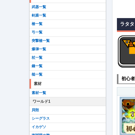
武器一覧
剣盾一覧
ラタタ
槍一覧
弓一覧
突撃槍一覧
爆弾一覧
杖一覧
鎌一覧
槌一覧
初心者
素材
素材一覧
ワールド1
貝殻
シーグラス
イカゲソ