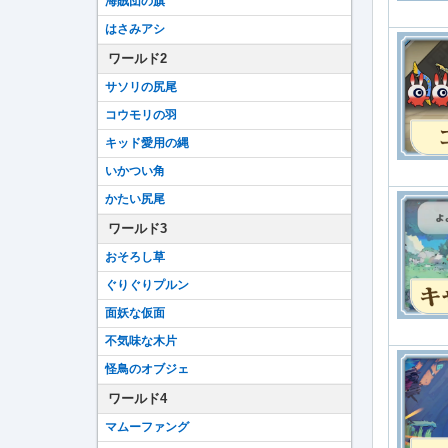
海賊団の旗
はさみアシ
ワールド2
サソリの尻尾
コウモリの羽
キッド愛用の縄
いかつい角
かたい尻尾
ワールド3
おそろし草
ぐりぐりプルン
面妖な仮面
不気味な木片
怪鳥のオブジェ
ワールド4
マムーファング