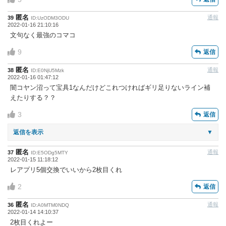
匿名
通報
39
ID:UzODM3ODU
2022-01-16 21:10:16
文句なく最強のコマコ
9
返信
匿名
通報
38
ID:E0NjU5Mzk
2022-01-16 01:47:12
闇コヤン沼って宝具1なんだけどこれつければギリ足りないライン補
えたりする？？
3
返信
返信を表示
▼
匿名
通報
37
ID:E5ODg5MTY
2022-01-15 11:18:12
レアプリ5個交換でいいから2枚目くれ
2
返信
匿名
通報
36
ID:A0MTM0NDQ
2022-01-14 14:10:37
2枚目くれよー