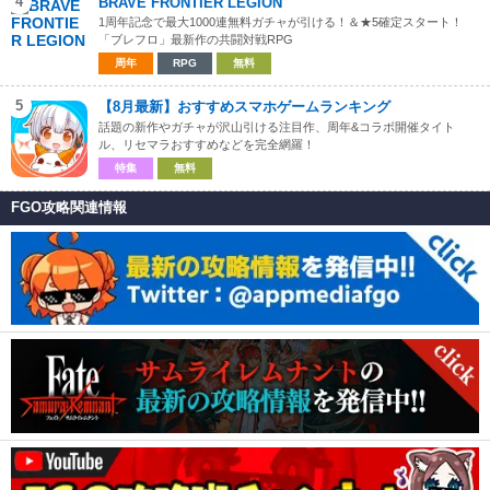
4
BRAVE FRONTIER LEGION
1周年記念で最大1000連無料ガチャが引ける！＆★5確定スタート！
「ブレフロ」最新作の共闘対戦RPG
周年
RPG
無料
5
【8月最新】おすすめスマホゲームランキング
話題の新作やガチャが沢山引ける注目作、周年&コラボ開催タイト
ル、リセマラおすすめなどを完全網羅！
特集
無料
FGO攻略関連情報