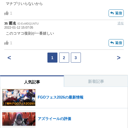
マナプリいらないから
1
返信
匿名
通報
35
ID:ExMDQ1NTU
2022-01-12 15:07:05
このコマコ復刻が一番嬉しい
1
返信
<
>
1
2
3
新着記事
人気記事
FGOフェス2026の最新情報
アズライールの評価