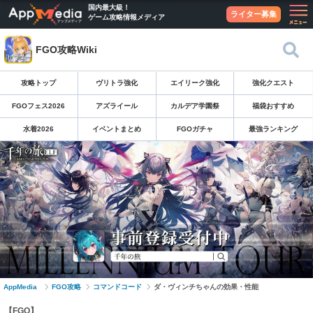
国内最大級！
ライター募集
ゲーム攻略情報メディア
FGO攻略Wiki
攻略トップ
ヴリトラ強化
エイリーク強化
強化クエスト
FGOフェス2026
アズライール
カルデア学園祭
福袋おすすめ
水着2026
イベントまとめ
FGOガチャ
最強ランキング
AppMedia
FGO攻略
コマンドコード
ダ・ヴィンチちゃんの効果・性能
【FGO】