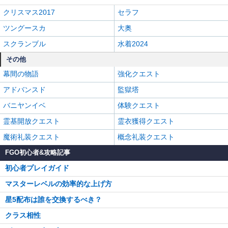
クリスマス2017
セラフ
ツングースカ
大奥
スクランブル
水着2024
その他
幕間の物語
強化クエスト
アドバンスド
監獄塔
バニヤンイベ
体験クエスト
霊基開放クエスト
霊衣獲得クエスト
魔術礼装クエスト
概念礼装クエスト
FGO初心者&攻略記事
初心者プレイガイド
マスターレベルの効率的な上げ方
星5配布は誰を交換するべき？
クラス相性