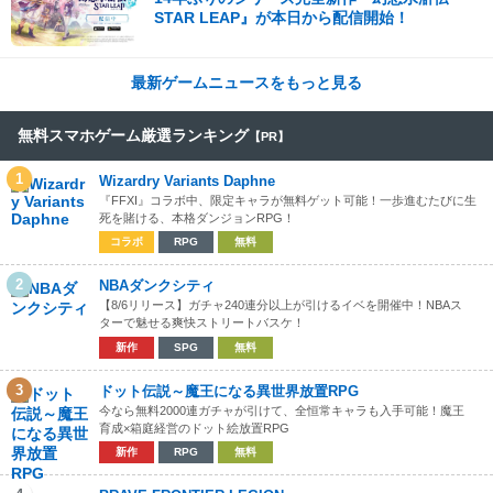
STAR LEAP』が本日から配信開始！
最新ゲームニュースをもっと見る
無料スマホゲーム厳選ランキング
【PR】
1
Wizardry Variants Daphne
『FFXI』コラボ中、限定キャラが無料ゲット可能！一歩進むたびに生
死を賭ける、本格ダンジョンRPG！
コラボ
RPG
無料
2
NBAダンクシティ
【8/6リリース】ガチャ240連分以上が引けるイベを開催中！NBAス
ターで魅せる爽快ストリートバスケ！
新作
SPG
無料
3
ドット伝説～魔王になる異世界放置RPG
今なら無料2000連ガチャが引けて、全恒常キャラも入手可能！魔王
育成×箱庭経営のドット絵放置RPG
新作
RPG
無料