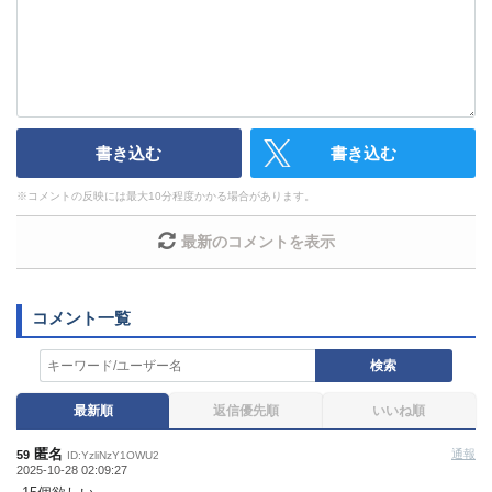
・スパムなど、記事内容と関係のない投稿
・誰かになりすます行為
・個人情報の投稿や、他者のプライバシーを侵害する投
稿
・一度削除された投稿を再び投稿すること
・外部サイトへの誘導や宣伝
書き込む
書き込む
・アカウントの売買など金銭が絡む内容の投稿
・各ゲームのネタバレを含む内容の投稿
※
コメントの反映には最大10分程度かかる場合があります。
・その他、管理者が不適切と判断した投稿
コメントの削除につきましては下記フォームより申請を
最新のコメントを表示
いただけますでしょうか。
コメントの削除を申請する
※投稿内容を確認後、順次
対応させていただきます。ご了承ください。
※一度削除したコメントは復元ができませんのでご注意
検索
ください。
最新順
返信優先順
いいね順
また、過度な利用規約の違反や、弊社に損害の及ぶ内容の書き込
みがあった場合は、法的措置をとらせていただく場合もございま
匿名
通報
59
すので、あらかじめご理解くださいませ。
ID:YzliNzY1OWU2
2025-10-28 02:09:27