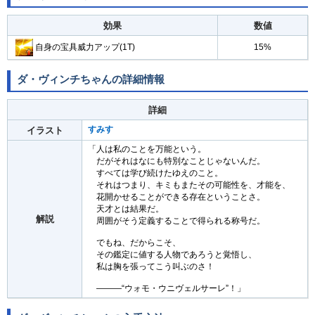
効果
数値
自身の宝具威力アップ(1T)
15%
ダ・ヴィンチちゃんの詳細情報
詳細
すみす
イラスト
「人は私のことを万能という。
だがそれはなにも特別なことじゃないんだ。
すべては学び続けたゆえのこと。
それはつまり、キミもまたその可能性を、才能を、
花開かせることができる存在ということさ。
天才とは結果だ。
解説
周囲がそう定義することで得られる称号だ。
でもね、だからこそ、
その鑑定に値する人物であろうと覚悟し、
私は胸を張ってこう叫ぶのさ！
———“ウォモ・ウニヴェルサーレ”！」