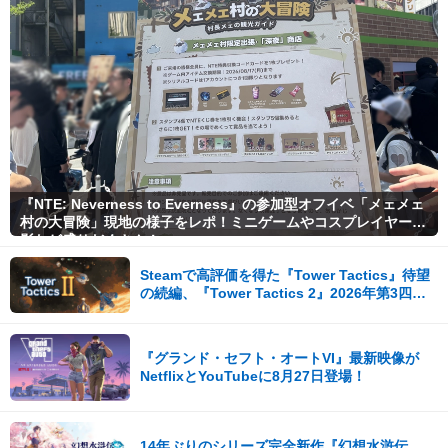
『NTE: Neverness to Everness』の参加型オフイベ「メェメェ
村の大冒険」現地の様子をレポ！ミニゲームやコスプレイヤー撮
影など盛りだくさん！
Steamで高評価を得た『Tower Tactics』待望
の続編、『Tower Tactics 2』2026年第3四半
期に早期アクセス開始
『グランド・セフト・オートVI』最新映像が
NetflixとYouTubeに8月27日登場！
14年ぶりのシリーズ完全新作『幻想水滸伝