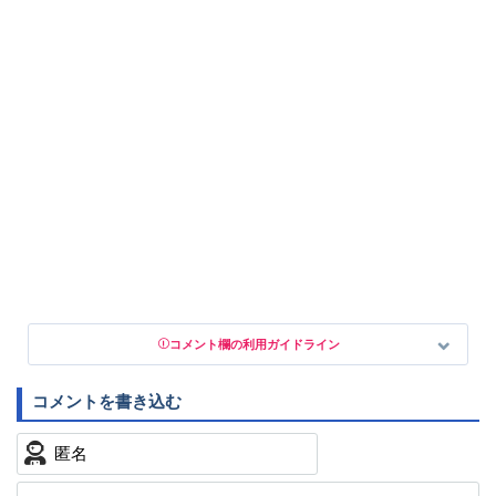
コメント欄の利用ガイドライン
以下の書き込みを禁止とし、場合によってはコメント削除や書き
込み制限を行う可能性がございます。 あらかじめご了承くださ
い。
・公序良俗に反する投稿