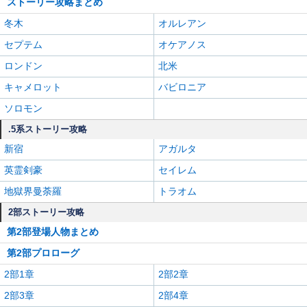
ストーリー攻略まとめ
冬木
オルレアン
セプテム
オケアノス
ロンドン
北米
キャメロット
バビロニア
ソロモン
.5系ストーリー攻略
新宿
アガルタ
英霊剣豪
セイレム
地獄界曼荼羅
トラオム
2部ストーリー攻略
第2部登場人物まとめ
第2部プロローグ
2部1章
2部2章
2部3章
2部4章