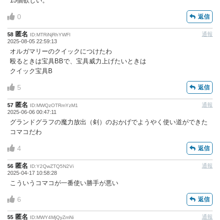
15個欲しい。
0
返信
匿名
通報
58
ID:MTRiNjRhYWFl
2025-08-05 22:59:13
オルガマリーのクイックにつけたわ
殴るときは宝具BBで、宝具威力上げたいときは
クイック宝具B
5
返信
匿名
通報
57
ID:MWQzOTRmYzM1
2025-06-06 00:47:11
グランドグラフの魔力放出（剣）のおかげでようやく使い道ができた
コマコだわ
4
返信
匿名
通報
56
ID:Y2QwZTQ5N2Vi
2025-04-17 10:58:28
こういうコマコが一番使い勝手が悪い
6
返信
匿名
通報
55
ID:MWY4MjQyZmNi