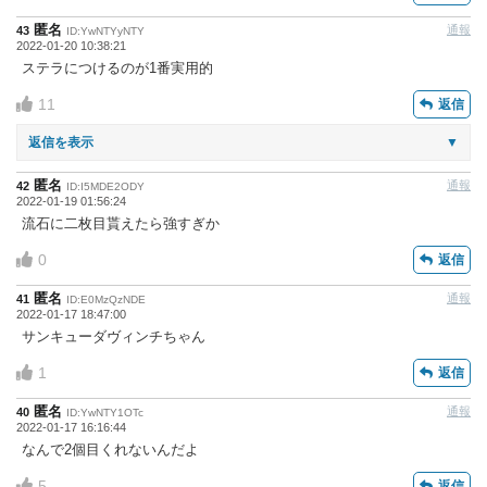
匿名
通報
43
ID:YwNTYyNTY
2022-01-20 10:38:21
ステラにつけるのが1番実用的
11
返信
返信を表示
▼
匿名
通報
42
ID:I5MDE2ODY
2022-01-19 01:56:24
流石に二枚目貰えたら強すぎか
0
返信
匿名
通報
41
ID:E0MzQzNDE
2022-01-17 18:47:00
サンキューダヴィンチちゃん
1
返信
匿名
通報
40
ID:YwNTY1OTc
2022-01-17 16:16:44
なんで2個目くれないんだよ
5
返信