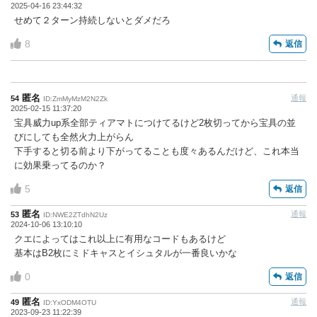
2025-04-16 23:44:32
せめて２ターン持続しないとダメだろ
8
返信
匿名
通報
54
ID:ZmMyMzM2N2Zk
2025-02-15 11:37:20
宝具威力up系全部ティアマトにつけてるけど2枚切ってから宝具の並
びにしても全然火力上がらん
下手すると切る前より下がってることも度々あるんだけど、これ本当
に効果乗ってるのか？
5
返信
匿名
通報
53
ID:NWE2ZTdhN2Uz
2024-10-06 13:10:10
クエによってはこれ以上に有用なコードもあるけど
基本はB2枚にミドキャスとイシュタルが一番良いかな
0
返信
匿名
通報
49
ID:YxODM4OTU
2023-09-23 11:22:39