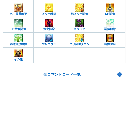
必中貫通無視
スター獲得
他スター関連
NP関連
HP回復関連
強化解除
スリップ
弱体解除
弱体無効耐性
防御ダウン
クリ発生ダウン
特性付与
-
-
-
その他
全コマンドコード一覧