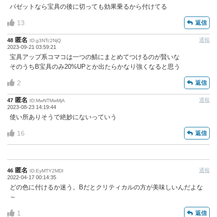
バゼットなら宝具の後に切っても効果乗るから付けてる
13
返信
匿名
通報
48
ID:g3NTc2NjQ
2023-09-21 03:59:21
宝具アップ系コマコは一つの鯖にまとめてつけるのが賢いな
そのうちB宝具のみ20%UPとか出たらかなり強くなると思う
2
返信
匿名
通報
47
ID:MwNTMwMjA
2023-08-23 14:19:44
使い所ありそうで絶妙にないっていう
16
返信
匿名
通報
46
ID:EyMTY2MDI
2022-04-17 00:14:35
どの色に付けるか迷う。Bだとクリティカルの方が美味しいんだよな
～
1
返信