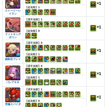
×
1
【超覚醒】
1
ストーリーレ
イラン
【通常覚醒】
1
×
1
【超覚醒】
0
ドットキング
ポリン
【通常覚醒】
0
×
1
【超覚醒】
1
超転生フレイ
【通常覚醒】
0
×
1
【超覚醒】
1
バレアキネ
【通常覚醒】
1
×
1
【超覚醒】
0
究極スパイダ