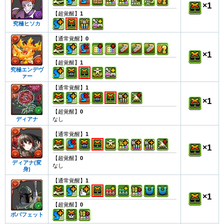
×
1
【超覚醒】
1
究極ヒソカ
【通常覚醒】
0
×
1
【超覚醒】
1
究極エンデヴ
ァー
【通常覚醒】
1
×
1
【超覚醒】
0
なし
ディアナ
【通常覚醒】
1
×
1
【超覚醒】
0
ディアナ(変
なし
身)
【通常覚醒】
1
×
1
【超覚醒】
0
ボバフェット