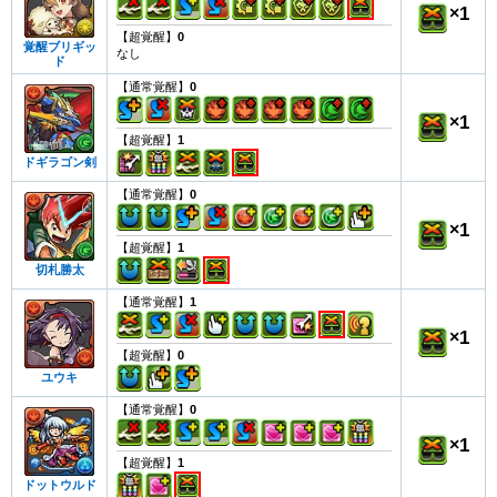
×
1
【超覚醒】
0
覚醒ブリギッ
なし
ド
【通常覚醒】
0
×
1
【超覚醒】
1
ドギラゴン剣
【通常覚醒】
0
×
1
【超覚醒】
1
切札勝太
【通常覚醒】
1
×
1
【超覚醒】
0
ユウキ
【通常覚醒】
0
×
1
【超覚醒】
1
ドットウルド