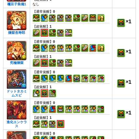
なし
禰豆子装備1
【通常覚醒】
0
×
1
【超覚醒】
1
煉獄杏寿郎
【通常覚醒】
0
×
1
【超覚醒】
1
究極煉獄
【通常覚醒】
0
×
1
【超覚醒】
1
ドットタカミ
ムスビ
【通常覚醒】
0
×
1
【超覚醒】
1
進化エンケラ
ス
【通常覚醒】
0