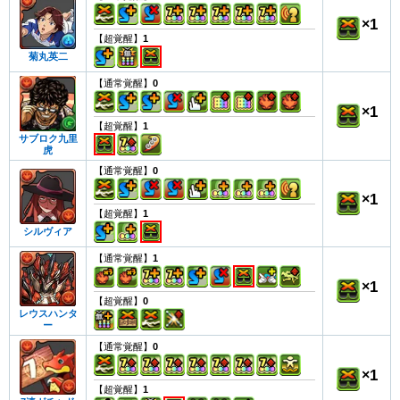
×
1
【超覚醒】
1
菊丸英二
【通常覚醒】
0
×
1
【超覚醒】
1
サブロク九里
虎
【通常覚醒】
0
×
1
【超覚醒】
1
シルヴィア
【通常覚醒】
1
×
1
【超覚醒】
0
レウスハンタ
ー
【通常覚醒】
0
×
1
【超覚醒】
1