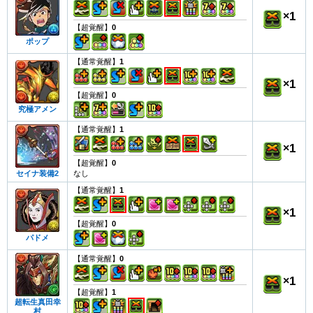
×
1
【超覚醒】
0
ポップ
【通常覚醒】
1
×
1
【超覚醒】
0
究極アメン
【通常覚醒】
1
×
1
【超覚醒】
0
なし
セイナ装備2
【通常覚醒】
1
×
1
【超覚醒】
0
パドメ
【通常覚醒】
0
×
1
【超覚醒】
1
超転生真田幸
村