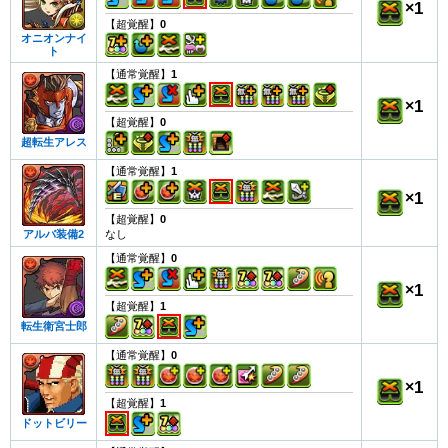
×
1
【超覚醒】
0
オニオンナイ
ト
【通常覚醒】
1
×
1
【超覚醒】
0
超転生アレス
【通常覚醒】
1
×
1
【超覚醒】
0
なし
アルバ装備2
【通常覚醒】
0
×
1
【超覚醒】
1
転生衛宮士郎
【通常覚醒】
0
×
1
【超覚醒】
1
ドットビリー