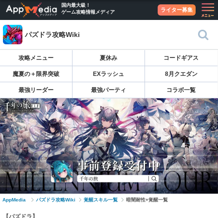
国内最大級！
ライター募集
ゲーム攻略情報メディア
パズドラ攻略Wiki
攻略メニュー
夏休み
コードギアス
魔夏の＋限界突破
EXラッシュ
8月クエダン
最強リーダー
最強パーティ
コラボ一覧
AppMedia
パズドラ攻略Wiki
覚醒スキル一覧
暗闇耐性+覚醒一覧
【パズドラ】