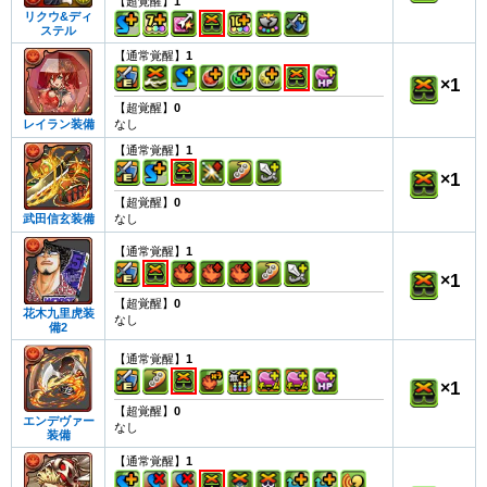
【超覚醒】
1
リクウ&ディ
ステル
【通常覚醒】
1
×
1
【超覚醒】
0
なし
レイラン装備
【通常覚醒】
1
×
1
【超覚醒】
0
なし
武田信玄装備
【通常覚醒】
1
×
1
【超覚醒】
0
花木九里虎装
なし
備2
【通常覚醒】
1
×
1
【超覚醒】
0
エンデヴァー
なし
装備
【通常覚醒】
1