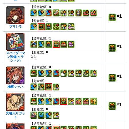
ー
【通常覚醒】
0
×
1
【超覚醒】
1
プリシラ
【通常覚醒】
1
×
1
【超覚醒】
0
スパイダーマ
なし
ン装備(クラ
シック)
【通常覚醒】
0
×
1
【超覚醒】
1
極醒マッハ
【通常覚醒】
1
×
1
【超覚醒】
0
究極火サガッ
ト
【通常覚醒】
1