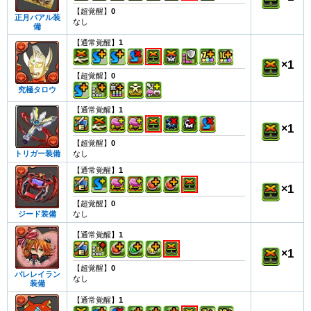
【超覚醒】
0
正月バアル装
なし
備
【通常覚醒】
1
×
1
【超覚醒】
0
究極タロウ
【通常覚醒】
1
×
1
【超覚醒】
0
なし
トリガー装備
【通常覚醒】
1
×
1
【超覚醒】
0
なし
ジード装備
【通常覚醒】
1
×
1
【超覚醒】
0
バレレイラン
なし
装備
【通常覚醒】
1