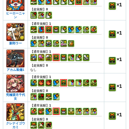
×
1
【超覚醒】
0
ヒーローニャ
ン
【通常覚醒】
1
×
1
【超覚醒】
0
新郎ラー
【通常覚醒】
1
×
1
【超覚醒】
0
なし
アカム装備1
【通常覚醒】
1
×
1
【超覚醒】
0
究極望月千代
女
【通常覚醒】
1
×
1
【超覚醒】
0
クレナイゴウ
カミ