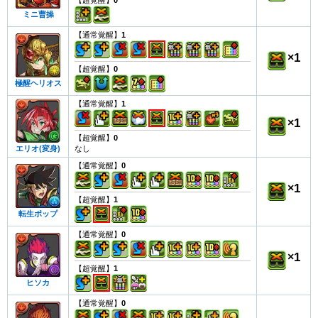
【超覚醒】
0
ミニ曹操
【通常覚醒】
1
×
1
【超覚醒】
0
極醒ヘリオス
【通常覚醒】
1
×
1
【超覚醒】
0
なし
エリオ(変身)
【通常覚醒】
0
×
1
【超覚醒】
1
転生ポップ
【通常覚醒】
0
×
1
【超覚醒】
1
ヒソカ
【通常覚醒】
0