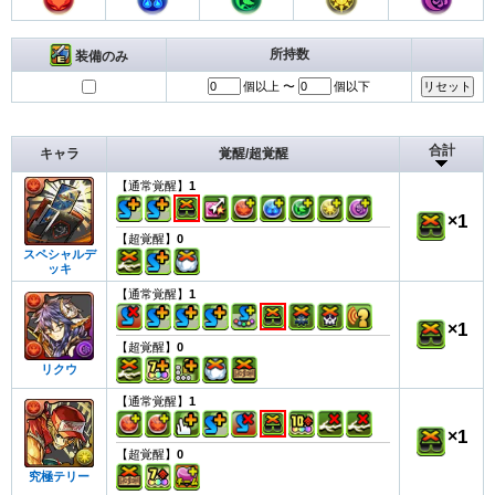
所持数
装備のみ
個以上 〜
個以下
合計
キャラ
覚醒/超覚醒
【通常覚醒】
1
×
1
【超覚醒】
0
スペシャルデ
ッキ
【通常覚醒】
1
×
1
【超覚醒】
0
リクウ
【通常覚醒】
1
×
1
【超覚醒】
0
究極テリー