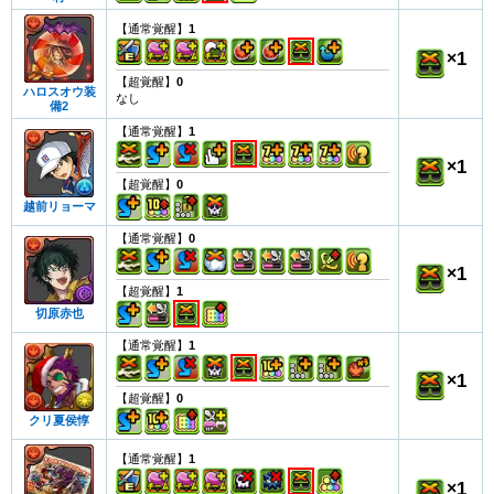
【通常覚醒】
1
×
1
【超覚醒】
0
ハロスオウ装
なし
備2
【通常覚醒】
1
×
1
【超覚醒】
0
越前リョーマ
【通常覚醒】
0
×
1
【超覚醒】
1
切原赤也
【通常覚醒】
1
×
1
【超覚醒】
0
クリ夏侯惇
【通常覚醒】
1
×
1