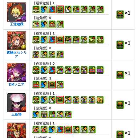
【通常覚醒】
1
×
1
【超覚醒】
0
王道遊我
【通常覚醒】
1
×
1
【超覚醒】
0
究極火セシリ
ア
【通常覚醒】
0
×
1
【超覚醒】
1
DMソニア
【通常覚醒】
1
×
1
【超覚醒】
0
五条悟
【通常覚醒】
1
×
1