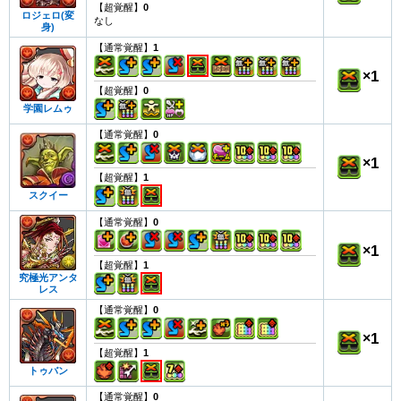
【超覚醒】
0
ロジェロ(変
なし
身)
【通常覚醒】
1
×
1
【超覚醒】
0
学園レムゥ
【通常覚醒】
0
×
1
【超覚醒】
1
スクイー
【通常覚醒】
0
×
1
【超覚醒】
1
究極光アンタ
レス
【通常覚醒】
0
×
1
【超覚醒】
1
トゥバン
【通常覚醒】
0