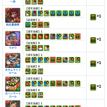
一歩
【通常覚醒】
0
×
1
【超覚醒】
1
転生夏侯惇
【通常覚醒】
1
×
1
【超覚醒】
0
ラオウ
【通常覚醒】
1
×
1
【超覚醒】
0
火サムライト
ロール
【通常覚醒】
1
×
1
【超覚醒】
0
火ハンマート
ロール
【通常覚醒】
1