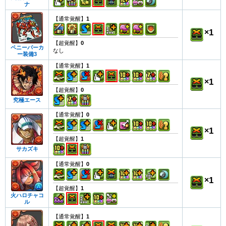
ナ
【通常覚醒】
1
×
1
【超覚醒】
0
ペニーパーカ
なし
ー装備3
【通常覚醒】
1
×
1
【超覚醒】
0
究極エース
【通常覚醒】
0
×
1
【超覚醒】
1
サカズキ
【通常覚醒】
0
×
1
【超覚醒】
1
火ハロチャコ
ル
【通常覚醒】
1