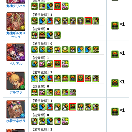
【超覚醒】
1
究極クリハク
【通常覚醒】
1
×
1
【超覚醒】
0
究極ギルガメ
ッシュ
【通常覚醒】
0
×
1
【超覚醒】
1
ベリアル
【通常覚醒】
1
×
1
【超覚醒】
0
アルファ
【通常覚醒】
1
×
1
【超覚醒】
0
水着デネボラ
【通常覚醒】
1