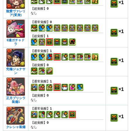
×
1
【超覚醒】
0
龍愛ヴァレリ
なし
ア(変身)
【通常覚醒】
0
×
1
【超覚醒】
1
6連ガチャド
ラ
【通常覚醒】
1
×
1
【超覚醒】
0
究極ジョナサ
ン
【通常覚醒】
1
×
1
【超覚醒】
0
正月プリシラ
なし
装備1
【通常覚醒】
1
×
1
【超覚醒】
0
なし
クレシャ装備