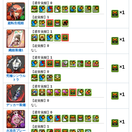
【通常覚醒】
0
×
1
【超覚醒】
1
超転生稲姫
【通常覚醒】
1
×
1
【超覚醒】
0
なし
織姫装備1
【通常覚醒】
1
×
1
【超覚醒】
0
究極シンウル
トラ
【通常覚醒】
1
×
1
【超覚醒】
0
なし
デッカー装備
【通常覚醒】
0
×
1
【超覚醒】
1
火浴衣プレー