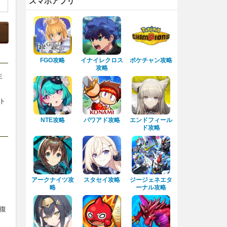
スマホアプリ
FGO攻略
イナイレクロス
ポケチャン攻略
攻略
生
ト
NTE攻略
パワアド攻略
エンドフィール
ド攻略
アークナイツ攻
スタセイ攻略
ジージェネエタ
略
ーナル攻略
と復