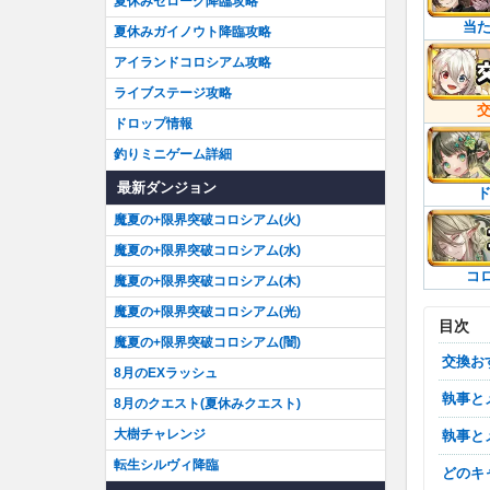
夏休みゼローグ降臨攻略
当
夏休みガイノウト降臨攻略
アイランドコロシアム攻略
ライブステージ攻略
ドロップ情報
釣りミニゲーム詳細
最新ダンジョン
魔夏の+限界突破コロシアム(火)
魔夏の+限界突破コロシアム(水)
コ
魔夏の+限界突破コロシアム(木)
魔夏の+限界突破コロシアム(光)
目次
魔夏の+限界突破コロシアム(闇)
交換
8月のEXラッシュ
執事
8月のクエスト(夏休みクエスト)
大樹チャレンジ
執事
転生シルヴィ降臨
どの