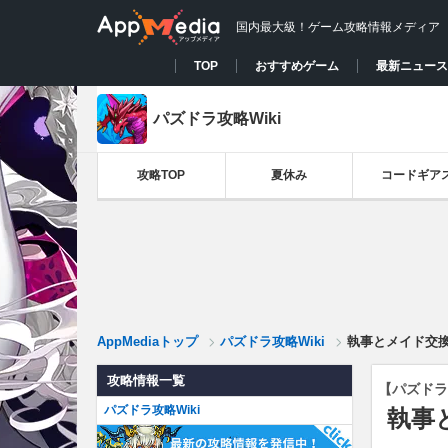
国内最大級！ゲーム攻略情報メディア
TOP
おすすめゲーム
最新ニュース
パズドラ攻略Wiki
攻略TOP
夏休み
コードギア
AppMediaトップ
パズドラ攻略Wiki
執事とメイド交
攻略情報一覧
【パズドラ
パズドラ攻略Wiki
執事