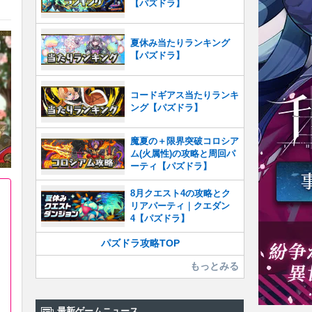
【パズドラ】
夏休み当たりランキング
【パズドラ】
コードギアス当たりランキ
ング【パズドラ】
魔夏の＋限界突破コロシア
ム(火属性)の攻略と周回パ
ーティ【パズドラ】
8月クエスト4の攻略とク
リアパーティ｜クエダン
4【パズドラ】
パズドラ攻略TOP
もっとみる
最新ゲームニュース