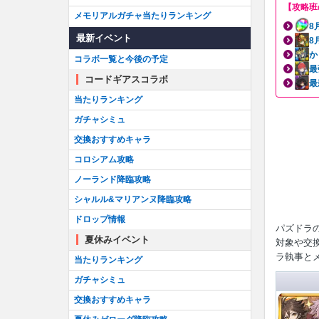
【攻略班
メモリアルガチャ当たりランキング
8
最新イベント
8
か
コラボ一覧と今後の予定
最
コードギアスコラボ
最
当たりランキング
ガチャシミュ
交換おすすめキャラ
コロシアム攻略
ノーランド降臨攻略
シャルル&マリアンヌ降臨攻略
ドロップ情報
パズドラ
夏休みイベント
対象や交
ラ執事と
当たりランキング
ガチャシミュ
交換おすすめキャラ