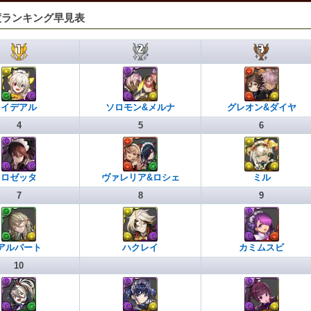
度ランキング早見表
イデアル
ソロモン&メルナ
グレオン&ダイヤ
4
5
6
ロゼッタ
ヴァレリア&ロシェ
ミル
7
8
9
アルバート
ハクレイ
カミムスビ
10