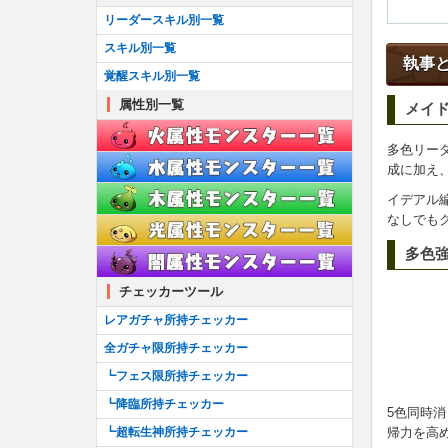
┗アシスト進化のやり方
リーダースキル別一覧
耳飾り一覧
スキル別一覧
執事
首飾り一覧
覚醒スキル別一覧
ブローチ一覧
属性別一覧
メイ
ブレスレット一覧
多色リー
ティアラ一覧
成に加え
櫛一覧
イデアル
懐中時計一覧
なしでも
多色
チェッカーツール
レアガチャ所持チェッカー
全ガチャ限所持チェッカー
┗フェス限所持チェッカー
┗降臨所持チェッカー
5色同時消
帰力を高
┗超転生神所持チェッカー