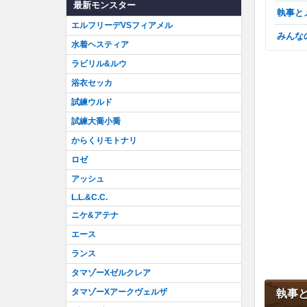
最新モンスター
執事
エルフリーデVSフィアメル
みん
水着ヘスティア
ラビリル&ルウ
浴衣セッカ
試練ウルド
試練大喬小喬
からくりモトナリ
ロゼ
アッシュ
L.L.&C.C.
ニケ&アテナ
エース
ランス
タマゾーXゼルクレア
タマゾーXアークヴェルザ
執事