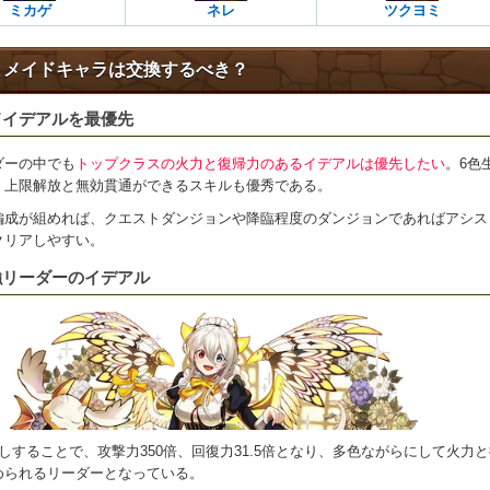
ミカゲ
ネレ
ツクヨミ
とメイドキャラは交換するべき？
ドイデアルを最優先
ダーの中でも
トップクラスの火力と復帰力のあるイデアルは優先したい
。6色
、上限解放と無効貫通ができるスキルも優秀である。
編成が組めれば、クエストダンジョンや降臨程度のダンジョンであればアシス
クリアしやすい。
強リーダーのイデアル
しすることで、攻撃力350倍、回復力31.5倍となり、多色ながらにして火力
められるリーダーとなっている。