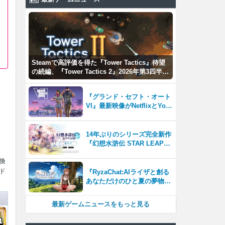
Steamで高評価を得た『Tower Tactics』待望
の続編、『Tower Tactics 2』2026年第3四半期
に早期アクセス開始
『グランド・セフト・オート
VI』最新映像がNetflixとYou
Tubeに8月27日登場！
14年ぶりのシリーズ完全新作
『幻想水滸伝 STAR LEAP』
が本日から配信開始！
換
ド
『RyzaChat:AIライザと創る
あなただけのひと夏の夢物
語』レビュー。会話を中心に
自由な冒険を進めていくシス
最新ゲームニュースをもっと見る
テムはこれまでにない新鮮な
体験が楽しめる【先行プレイ