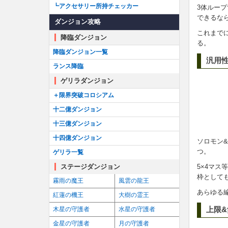
┗アクセサリー所持チェッカー
3体ルー
できるな
ダンジョン攻略
これまで
降臨ダンジョン
る。
降臨ダンジョン一覧
汎用
ランス降臨
ゲリラダンジョン
＋限界突破コロシアム
十二億ダンジョン
十三億ダンジョン
十四億ダンジョン
ソロモン&
つ。
ゲリラ一覧
5×4マ
ステージダンジョン
枠として
霧雨の魔王
風雲の龍王
あらゆる
紅蓮の機王
大樹の霊王
上限
木星の守護者
水星の守護者
金星の守護者
月の守護者