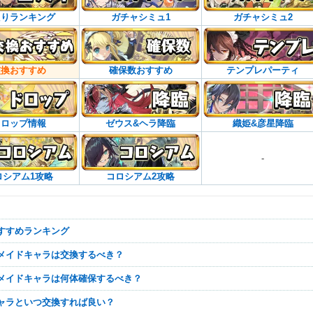
たりランキング
ガチャシミュ1
ガチャシミュ2
交換おすすめ
確保数おすすめ
テンプレパーティ
ドロップ情報
ゼウス&ヘラ降臨
織姫&彦星降臨
-
ロシアム1攻略
コロシアム2攻略
おすすめランキング
とメイドキャラは交換するべき？
とメイドキャラは何体確保するべき？
キャラといつ交換すれば良い？