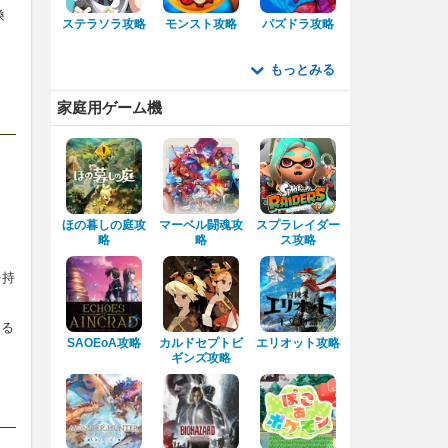
換
ステラソラ攻略
モンスト攻略
パズドラ攻略
もっとみる
家庭用ゲーム機
ほの暮しの庭攻
マーベル闘魂攻
スプラレイダー
略
略
ス攻略
を持
きる
SAOEoA攻略
カルドセプトビ
エリオット攻略
ギンズ攻略