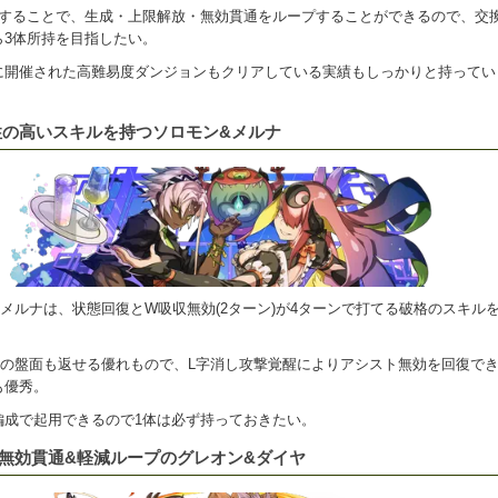
プすることで、生成・上限解放・無効貫通をループすることができるので、交
ら3体所持を目指したい。
に開催された高難易度ダンジョンもクリアしている実績もしっかりと持ってい
性の高いスキルを持つソロモン&メルナ
メルナは、状態回復とW吸収無効(2ターン)が4ターンで打てる破格のスキル
ス等の盤面も返せる優れもので、L字消し攻撃覚醒によりアシスト無効を回復で
も優秀。
編成で起用できるので1体は必ず持っておきたい。
&無効貫通&軽減ループのグレオン&ダイヤ