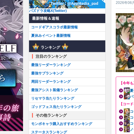
2026年06
パズドラ攻略X(Twitter)
最新情報＆速報
コードギアスコラボ最新情報
夏休みイベント最新情報
ランキング
注目のランキング
最強リーダーランキング
最強サブランキング
周回リーダーランキング
【今年も
最強アシスト装備ランキング
夏
パ
リセマラ当たりランキング
【コード
ゴッドフェス当たりランキング
コ
その他ランキング
コ
コ
モンポキャラ購入おすすめランキング
ノ
ステータスランキング