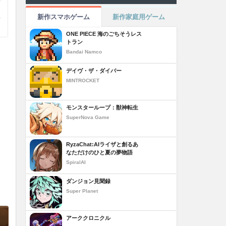
新作スマホゲーム
新作家庭用ゲーム
ONE PIECE 海のごちそうレス
トラン
Bandai Namco
デイヴ・ザ・ダイバー
MINTROCKET
モンスターループ：獣神転生
SuperNova Game
RyzaChat:AIライザと創るあ
なただけのひと夏の夢物語
SpiralAI
ダンジョン見聞録
Super Planet
アーククロニクル