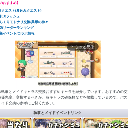
のおすすめ】
月クエスト(夏休みクエスト)
月EXラッシュ
らくりモトナリ交換/異形の神々
強リーダーランキング
新イベント/コラボ情報
もっと見る
arrow_forward_ios
の執事とメイドキャラの交換おすすめキャラを紹介しています。おすすめの交
換優先度、交換するべきか、各キャラの確保数などを掲載しているので、パズ
メイド交換の参考にご覧ください。
Mute
執事とメイドイベントリンク