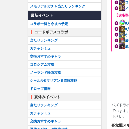
コ
メモリアルガチャ当たりランキング
ノ
最新イベント
【攻略班
8
コラボ一覧と今後の予定
8
コードギアスコラボ
か
当たりランキング
最
最
ガチャシミュ
交換おすすめキャラ
コロシアム攻略
ノーランド降臨攻略
シャルル&マリアンヌ降臨攻略
ドロップ情報
夏休みイベント
パズドラ
当たりランキング
ています
ガチャシミュ
下さい。
交換おすすめキャラ
各覚醒ス