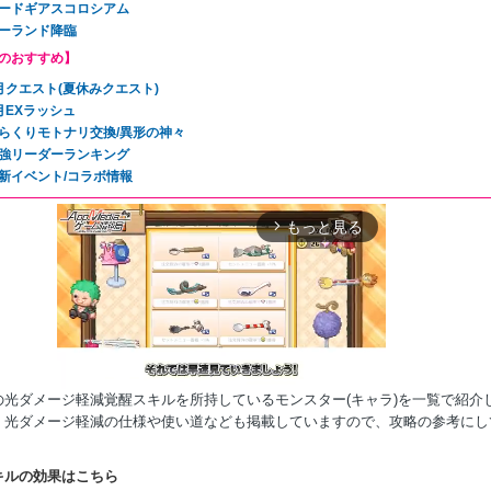
ードギアスコロシアム
ーランド降臨
のおすすめ】
月クエスト(夏休みクエスト)
月EXラッシュ
らくりモトナリ交換/異形の神々
強リーダーランキング
新イベント/コラボ情報
もっと見る
arrow_forward_ios
の光ダメージ軽減覚醒スキルを所持しているモンスター(キャラ)を一覧で紹介
。光ダメージ軽減の仕様や使い道なども掲載していますので、攻略の参考にし
Mute
キルの効果はこちら