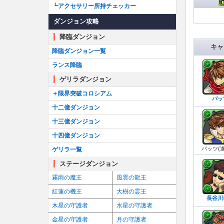
┗アクセサリー所持チェッカー
ダンジョン攻略
降臨ダンジョン
キャ
降臨ダンジョン一覧
ランス降臨
ゲリラダンジョン
＋限界突破コロシアム
バッ
十二億ダンジョン
十三億ダンジョン
十四億ダンジョン
バッツ(
ゲリラ一覧
ステージダンジョン
霧雨の魔王
風雲の龍王
紅蓮の機王
大樹の霊王
長谷川
木星の守護者
水星の守護者
金星の守護者
月の守護者