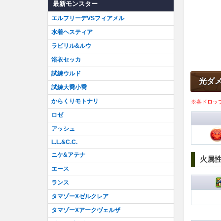
最新モンスター
エルフリーデVSフィアメル
水着ヘスティア
ラビリル&ルウ
浴衣セッカ
試練ウルド
光ダ
試練大喬小喬
からくりモトナリ
※各ドロッ
ロゼ
アッシュ
L.L.&C.C.
ニケ&アテナ
火属
エース
ランス
タマゾーXゼルクレア
タマゾーXアークヴェルザ