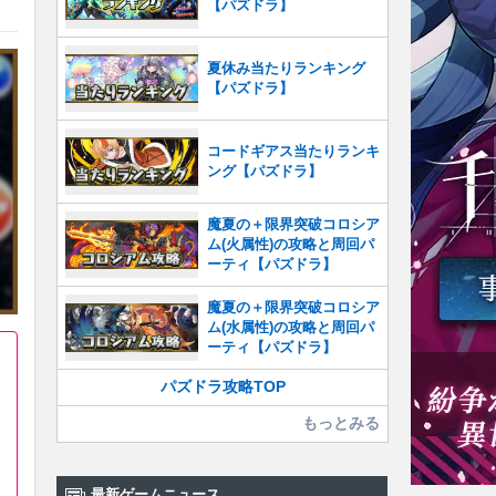
【パズドラ】
夏休み当たりランキング
【パズドラ】
コードギアス当たりランキ
ング【パズドラ】
魔夏の＋限界突破コロシア
ム(火属性)の攻略と周回パ
ーティ【パズドラ】
魔夏の＋限界突破コロシア
ム(水属性)の攻略と周回パ
ーティ【パズドラ】
パズドラ攻略TOP
もっとみる
最新ゲームニュース