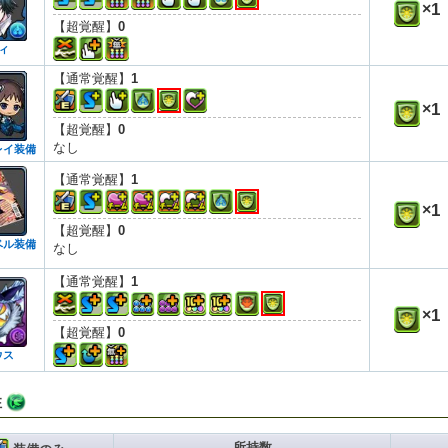
×
1
【超覚醒】
0
ィ
【通常覚醒】
1
×
1
【超覚醒】
0
なし
レイ装備
【通常覚醒】
1
×
1
【超覚醒】
0
ベル装備
なし
【通常覚醒】
1
×
1
【超覚醒】
0
ウス
性
所持数