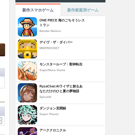
新作スマホゲーム
新作家庭用ゲーム
ONE PIECE 海のごちそうレス
トラン
Bandai Namco
デイヴ・ザ・ダイバー
MINTROCKET
モンスターループ：獣神転生
SuperNova Game
RyzaChat:AIライザと創るあ
なただけのひと夏の夢物語
SpiralAI
ダンジョン見聞録
Super Planet
アーククロニクル