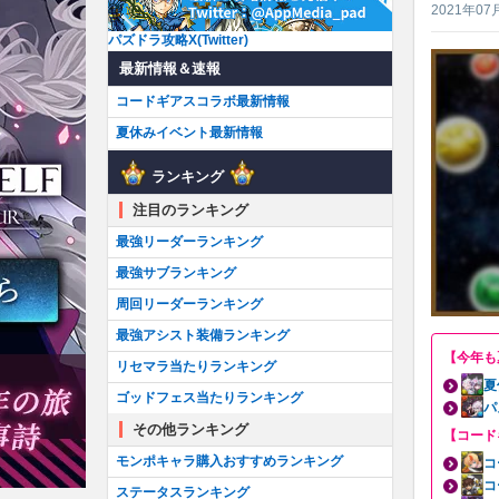
2021年07
パズドラ攻略X(Twitter)
最新情報＆速報
コードギアスコラボ最新情報
夏休みイベント最新情報
ランキング
注目のランキング
最強リーダーランキング
最強サブランキング
周回リーダーランキング
最強アシスト装備ランキング
【今年も
リセマラ当たりランキング
夏
ゴッドフェス当たりランキング
パ
その他ランキング
【コード
モンポキャラ購入おすすめランキング
コ
コ
ステータスランキング