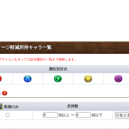
メージ軽減所持キャラ一覧
プアイコンをタップで該当属性の一覧まで移動します。
属性別目次
性
所持数
装備のみ
個以上 〜
個以下