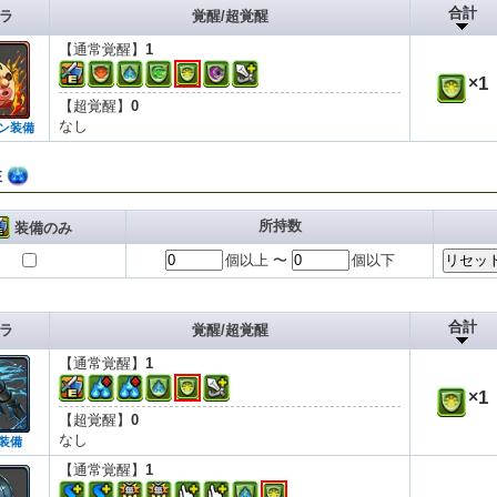
合計
ラ
覚醒/超覚醒
【通常覚醒】
1
×
1
【超覚醒】
0
なし
ン装備
性
所持数
装備のみ
個以上 〜
個以下
合計
ラ
覚醒/超覚醒
【通常覚醒】
1
×
1
【超覚醒】
0
なし
装備
【通常覚醒】
1