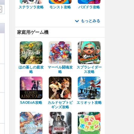
ステラソラ攻略
モンスト攻略
パズドラ攻略
もっとみる
家庭用ゲーム機
ほの暮しの庭攻
マーベル闘魂攻
スプラレイダー
略
略
ス攻略
SAOEoA攻略
カルドセプトビ
エリオット攻略
ギンズ攻略