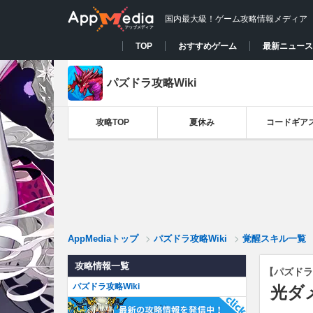
国内最大級！ゲーム攻略情報メディア
TOP
おすすめゲーム
最新ニュース
パズドラ攻略Wiki
攻略TOP
夏休み
コードギア
AppMediaトップ
パズドラ攻略Wiki
覚醒スキル一覧
攻略情報一覧
【パズドラ
パズドラ攻略Wiki
光ダ