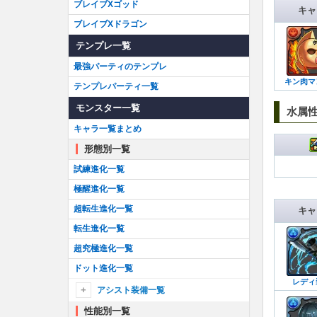
ブレイブXゴッド
キャ
ブレイブXドラゴン
テンプレ一覧
最強パーティのテンプレ
キン肉マ
テンプレパーティ一覧
モンスター一覧
水属
キャラ一覧まとめ
形態別一覧
試練進化一覧
極醒進化一覧
超転生進化一覧
キャ
転生進化一覧
超究極進化一覧
ドット進化一覧
レディ
アシスト装備一覧
性能別一覧
アシスト装備一覧