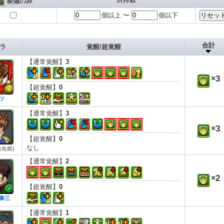
装備のみ
個以上 〜
個以下
合計
ラ
覚醒/超覚醒
【通常覚醒】
3
×
3
【超覚醒】
0
ツ
【通常覚醒】
3
×
3
【超覚醒】
0
なし
進化前)
【通常覚醒】
2
×
2
【超覚醒】
0
泰三
【通常覚醒】
1