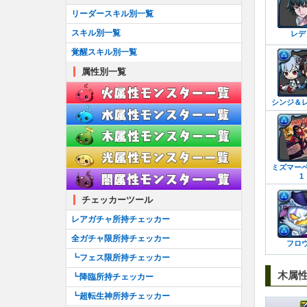
┗アシスト進化のやり方
リーダースキル別一覧
耳飾り一覧
スキル別一覧
レデ
首飾り一覧
覚醒スキル別一覧
ブローチ一覧
属性別一覧
ブレスレット一覧
シンジ＆
ティアラ一覧
櫛一覧
懐中時計一覧
ミズマー
1
チェッカーツール
レアガチャ所持チェッカー
全ガチャ限所持チェッカー
フロ
┗フェス限所持チェッカー
木属
┗降臨所持チェッカー
┗超転生神所持チェッカー