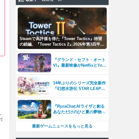
Steamで高評価を得た『Tower Tactics』待望
の続編、『Tower Tactics 2』2026年第3四半期
に早期アクセス開始
『グランド・セフト・オート
VI』最新映像がNetflixとYou
Tubeに8月27日登場！
14年ぶりのシリーズ完全新作
『幻想水滸伝 STAR LEAP』
が本日から配信開始！
『RyzaChat:AIライザと創る
あなただけのひと夏の夢物
し
語』レビュー。会話を中心に
て
自由な冒険を進めていくシス
最新ゲームニュースをもっと見る
テムはこれまでにない新鮮な
体験が楽しめる【先行プレイ