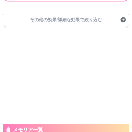
その他の効果/詳細な効果で絞り込む
バフ
攻撃力UP
瀕死時攻撃力UP
与えるダメージUP
マギアダメージUP
Chargeディスクダ
Charge後ダメージ
BlastダメージUP
AcceleMPUP
UP
メージUP
防御力UP
瀕死時防御力UP
MP獲得量UP
状態異常耐性UP
ドッペルダメージ
–
–
–
UP
デバフ
与えるダメージDO
マギアダメージDO
BlastダメージDO
攻撃力DOWN
WN
WN
WN
状態異常耐性DOW
防御力DOWN
AcceleMPDOWN
MP獲得量DOWN
N
状態強化
敵状態異常時ダメ
ダメージアップ
対魔女ダメージUP
クリティカル
ージUP
メモリア一覧