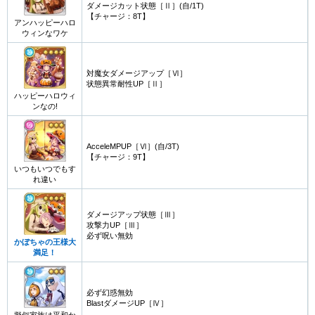
ダメージカット状態［Ⅱ］(自/1T)
【チャージ：8T】
アンハッピーハロ
ウィンなワケ
対魔女ダメージアップ［Ⅵ］
状態異常耐性UP［Ⅱ］
ハッピーハロウィ
ンなの!
AcceleMPUP［Ⅵ］(自/3T)
【チャージ：9T】
いつもいつでもす
れ違い
ダメージアップ状態［Ⅲ］
攻撃力UP［Ⅲ］
必ず呪い無効
かぼちゃの王様大
満足！
必ず幻惑無効
BlastダメージUP［Ⅳ］