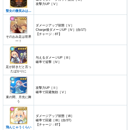
攻撃力UP［Ⅴ］
聖女の微笑みは…
ダメージアップ状態［Ⅴ］
Charge後ダメージUP［Ⅳ］(自/1T)
【チャージ：8T】
そのおみ足は世界
一！
与えるダメージUP［Ⅲ］
確率で追撃［Ⅳ］
足が好きだと言っ
たばかりに
攻撃力UP［Ⅱ］
確率で回避無効［Ⅴ］
束の間、月光に舞
う
ダメージアップ状態［Ⅶ］
確率で回避［Ⅶ］(自/3T)
【チャージ：8T】
飛んじゃうくらい