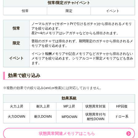
恒常/限定ガチャ/イベント
恒常
限定
イベント
ノーマルガチャ(サポートPtで引けるガチャ)から排出されるメモリ
恒常
アを絞り込めます。
星2〜4のメモリアはレアガチャなどからも排出されます。
普段のガチャでは排出されず、期間限定のガチャから排出されるメ
限定
モリアを絞り込めます。
イベント報酬メモリアや記念メモリアなどガチャから排出されない
イベント
メモリアを絞り込めます。シリアルコード限定メモリアなども含み
ます。
効果で絞り込み
※複数の効果での絞り込み(and,or検索)には対応しておりません。
効果系統
火力上昇
耐久上昇
MP上昇
状態異常対策
HP回復
状態異常付与
火力DOWN
耐久DOWN
ドロー系
MPDOWN
耐性DOWN
状態異常関連メモリアはこちら