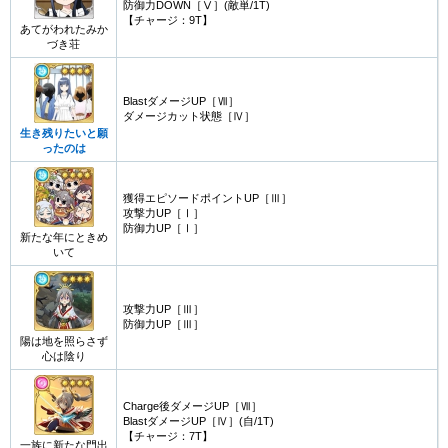
防御力DOWN［Ⅴ］(敵単/1T)
【チャージ：9T】
あてがわれたみか
づき荘
BlastダメージUP［Ⅶ］
ダメージカット状態［Ⅳ］
生き残りたいと願
ったのは
獲得エピソードポイントUP［Ⅲ］
攻撃力UP［Ⅰ］
防御力UP［Ⅰ］
新たな年にときめ
いて
攻撃力UP［Ⅲ］
防御力UP［Ⅲ］
陽は地を照らさず
心は陰り
Charge後ダメージUP［Ⅶ］
BlastダメージUP［Ⅳ］(自/1T)
【チャージ：7T】
一族に新たな門出