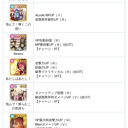
Accele MPUP［Ⅱ］
状態異常耐性UP［Ⅲ］
包んで！輝くこの
想い
HP自動回復［Ⅲ］
MP獲得量UP［Ⅲ］(自/3T)
【チャージ：8T】
Sisters
攻撃力UP［Ⅲ］
防御力UP［Ⅲ］
確率でクリティカル［Ⅲ］(自/3T)
【チャージ：10T】
あたしはあたし！
ダメージアップ状態［Ⅲ］
敵状態異常時ダメージUP［Ⅴ］(自/1T)
【チャージ：9T】
包んで！膨らむこ
の気持ち
HP最大時攻撃力UP［Ⅵ］
BlastダメージUP［Ⅴ］