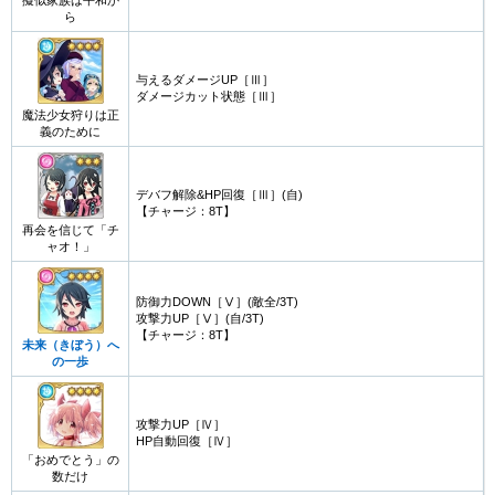
擬似家族は平和か
ら
与えるダメージUP［Ⅲ］
ダメージカット状態［Ⅲ］
魔法少女狩りは正
義のために
デバフ解除&HP回復［Ⅲ］(自)
【チャージ：8T】
再会を信じて「チ
ャオ！」
防御力DOWN［Ⅴ］(敵全/3T)
攻撃力UP［Ⅴ］(自/3T)
【チャージ：8T】
未来（きぼう）へ
の一歩
攻撃力UP［Ⅳ］
HP自動回復［Ⅳ］
「おめでとう」の
数だけ