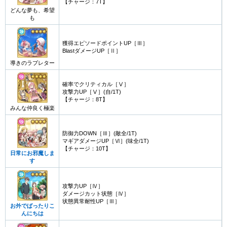
【チャージ：7T】
どんな夢も、希望
も
獲得エピソードポイントUP［Ⅲ］
BlastダメージUP［Ⅱ］
導きのラブレター
確率でクリティカル［Ⅴ］
攻撃力UP［Ⅴ］(自/1T)
【チャージ：8T】
みんな仲良く極楽
防御力DOWN［Ⅲ］(敵全/1T)
マギアダメージUP［Ⅵ］(味全/1T)
【チャージ：10T】
日常にお邪魔しま
す
攻撃力UP［Ⅳ］
ダメージカット状態［Ⅳ］
状態異常耐性UP［Ⅲ］
お外でばったりこ
んにちは