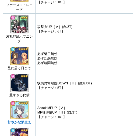
【チャージ：10T】
ファースト・レコ
ード
攻撃力UP［Ⅴ］(自/3T)
【チャージ：6T】
波乱混乱ハプニン
グ
必ず魅了無効
必ず幻惑無効
必ず暗闇無効
星に届く日まで
状態異常耐性DOWN［Ⅲ］(敵単/3T)
【チャージ：5T】
重すぎる代償
AcceleMPUP［Ⅴ］
MP獲得量UP［Ⅲ］(自/3T)
【チャージ：10T】
甘やかな芽生え