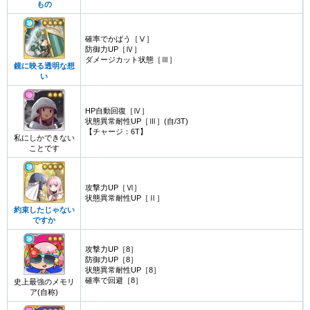
もの
確率でかばう［Ⅴ］
防御力UP［Ⅳ］
ダメージカット状態［Ⅲ］
鏡に映る透明な想
い
HP自動回復［Ⅳ］
状態異常耐性UP［Ⅲ］(自/3T)
【チャージ：6T】
私にしかできない
ことです
攻撃力UP［Ⅵ］
状態異常耐性UP［Ⅱ］
約束したじゃない
ですか
攻撃力UP［8］
防御力UP［8］
状態異常耐性UP［8］
確率で回避［8］
史上最強のメモリ
ア(自称)