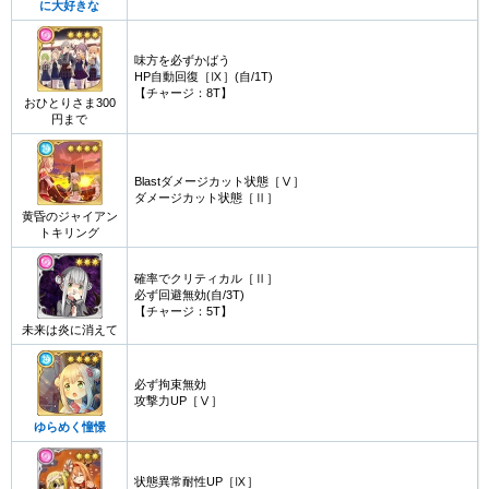
に大好きな
味方を必ずかばう
HP自動回復［Ⅸ］(自/1T)
【チャージ：8T】
おひとりさま300
円まで
Blastダメージカット状態［Ⅴ］
ダメージカット状態［Ⅱ］
黄昏のジャイアン
トキリング
確率でクリティカル［Ⅱ］
必ず回避無効(自/3T)
【チャージ：5T】
未来は炎に消えて
必ず拘束無効
攻撃力UP［Ⅴ］
ゆらめく憧憬
状態異常耐性UP［Ⅸ］