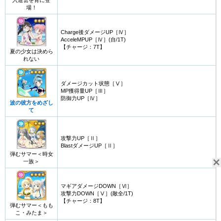
入道雲を背に登
場！
Charge後ダメージUP［Ⅳ］
AcceleMPUP［Ⅳ］(自/1T)
【チャージ：7T】
夏の少女は決めら
れない
ダメージカット状態［Ⅴ］
MP獲得量UP［Ⅲ］
防御力UP［Ⅳ］
波の彼方をめざし
て
攻撃力UP［Ⅱ］
BlastダメージUP［Ⅱ］
弾むサマー＜時女
一族＞
マギアダメージDOWN［Ⅵ］
攻撃力DOWN［Ⅴ］(敵全/1T)
【チャージ：8T】
弾むサマー＜もも
こ・みたま＞