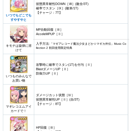
状態異常耐性DOWN［Ⅶ］(敵全/3T)
確率でスタン［Ⅸ］(敵単/1T)
【チャージ：7T】
いつでもどこでも
すやすやと
MP自動回復［Ⅲ］
AcceleMPUP［Ⅱ］
入手方法:
「マギアレコード魔法少女まどか☆マギカ外伝」Music Co
キモチは旋律に溶
llection 2 初回使用限定特典
けて
攻撃時に確率でスタン(1T)を付与［Ⅱ］
BlastダメージUP［Ⅱ］
防御力UP［Ⅱ］
いつものみんなで
お買い物
ダメージカット状態［Ⅳ］
状態異常耐性UP［Ⅱ］(自/3T)
【チャージ：8T】
マギレコエムアイ
カードで！
HP回復［Ⅲ］