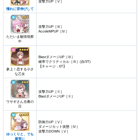
攻撃力UP［Ⅴ］
憧れに背伸びして
攻撃力UP［Ⅲ］
AcceleMPUP［Ⅳ］
ただいま敵情視察
中
BlastダメージUP［Ⅲ］
確率でクリティカル［Ⅲ］(自/3T)
【チャージ：6T】
参上！恋する小さ
な乙女
攻撃力UP［Ⅱ］
BlastダメージUP［Ⅱ］
ウサギさん当番の
日
防御力UP［Ⅴ］
ダメージカット状態［Ⅳ］
攻撃力DOWN［Ⅴ］
ゆっくりと、でも
着実に