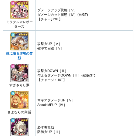
ダメージアップ状態［Ⅴ］
ダメージカット状態［Ⅳ］(自/3T)
【チャージ:8T】
ミラクル☆レポー
ターズ
攻撃力UP［Ⅴ］
確率で回避［Ⅳ］
鏡に映る虚勢の笑
顔
攻撃力DOWN［Ⅱ］
与えるダメージDOWN［Ⅱ］(敵単/3T)
【チャージ：10T】
すぎさりし夢
マギアダメージUP［Ⅴ］
AcceleMPUP［Ⅳ］
さよならの寓話
必ず毒無効
防御力UP［Ⅲ］