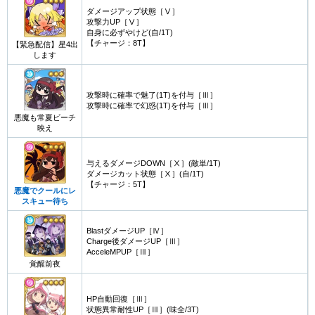
ダメージアップ状態［Ⅴ］
攻撃力UP［Ⅴ］
自身に必ずやけど(自/1T)
【チャージ：8T】
【緊急配信】星4出
します
攻撃時に確率で魅了(1T)を付与［Ⅲ］
攻撃時に確率で幻惑(1T)を付与［Ⅲ］
悪魔も常夏ビーチ
映え
与えるダメージDOWN［Ⅹ］(敵単/1T)
ダメージカット状態［Ⅹ］(自/1T)
【チャージ：5T】
悪魔でクールにレ
スキュー待ち
BlastダメージUP［Ⅳ］
Charge後ダメージUP［Ⅲ］
AcceleMPUP［Ⅲ］
覚醒前夜
HP自動回復［Ⅲ］
状態異常耐性UP［Ⅲ］(味全/3T)