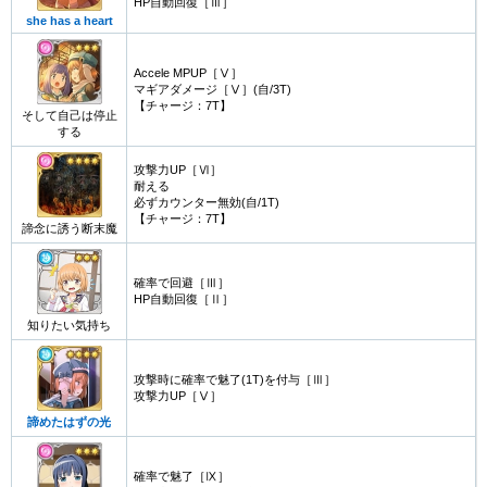
HP自動回復［Ⅲ］
she has a heart
Accele MPUP［Ⅴ］
マギアダメージ［Ⅴ］(自/3T)
【チャージ：7T】
そして自己は停止
する
攻撃力UP［Ⅵ］
耐える
必ずカウンター無効(自/1T)
【チャージ：7T】
諦念に誘う断末魔
確率で回避［Ⅲ］
HP自動回復［Ⅱ］
知りたい気持ち
攻撃時に確率で魅了(1T)を付与［Ⅲ］
攻撃力UP［Ⅴ］
諦めたはずの光
確率で魅了［Ⅸ］