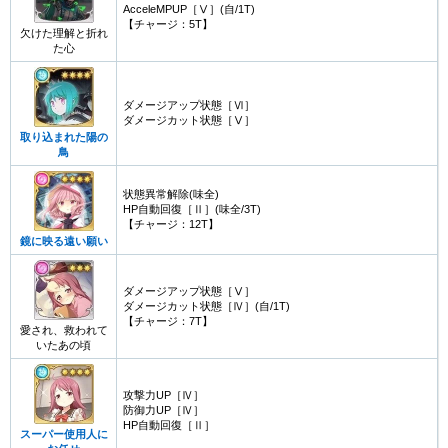
AcceleMPUP［Ⅴ］(自/1T)
【チャージ：5T】
欠けた理解と折れ
た心
ダメージアップ状態［Ⅵ］
ダメージカット状態［Ⅴ］
取り込まれた陽の
鳥
状態異常解除(味全)
HP自動回復［Ⅱ］(味全/3T)
【チャージ：12T】
鏡に映る遠い願い
ダメージアップ状態［Ⅴ］
ダメージカット状態［Ⅳ］(自/1T)
【チャージ：7T】
愛され、救われて
いたあの頃
攻撃力UP［Ⅳ］
防御力UP［Ⅳ］
HP自動回復［Ⅱ］
スーパー使用人に