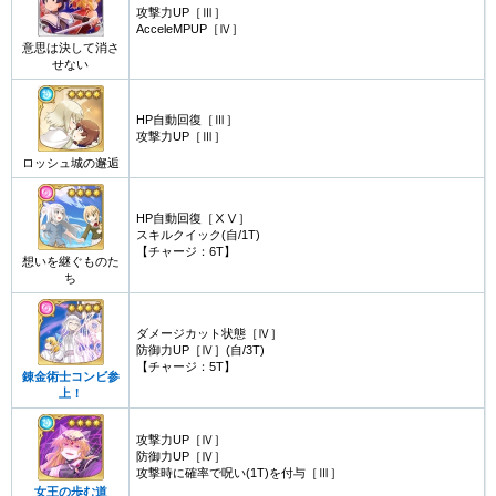
攻撃力UP［Ⅲ］
AcceleMPUP［Ⅳ］
意思は決して消さ
せない
HP自動回復［Ⅲ］
攻撃力UP［Ⅲ］
ロッシュ城の邂逅
HP自動回復［ⅩⅤ］
スキルクイック(自/1T)
【チャージ：6T】
想いを継ぐものた
ち
ダメージカット状態［Ⅳ］
防御力UP［Ⅳ］(自/3T)
【チャージ：5T】
錬金術士コンビ参
上！
攻撃力UP［Ⅳ］
防御力UP［Ⅳ］
攻撃時に確率で呪い(1T)を付与［Ⅲ］
女王の歩む道