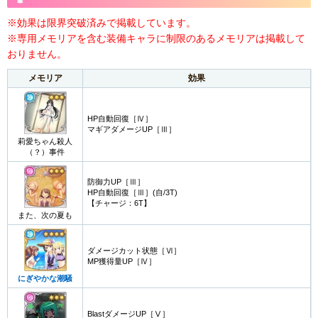
回避
カウンター
挑発
追撃
※効果は限界突破済みで掲載しています。
耐える
かばう
防御無視
クリティカル無効
※専用メモリアを含む装備キャラに制限のあるメモリアは掲載して
ダメージカット無
回避無効
カウンター無効
挑発無視
おりません。
視
MPが溜まった状態
弱点属性で攻撃さ
メモリア
効果
デバフ無効
スキルクイック
でバトル開始
れた時MPUP
Blastダメージカッ
MP自動回復
HP自動回復
ダメージカット
ト
HP自動回復［Ⅳ］
マギアダメージUP［Ⅲ］
マギアダメージカ
–
–
–
莉愛ちゃん殺人
ット状態
（？）事件
回復・解除
バフ解除
状態強化解除
デバフ解除
状態異常解除
防御力UP［Ⅲ］
HP自動回復［Ⅲ］(自/3T)
HP回復
MP回復
サヴァイヴ
–
【チャージ：6T】
また、次の夏も
その他
カースチップ(CC)の獲得
獲得エピソードポイントU
ダメージカット状態［Ⅵ］
再度Discを引く
P
量UP
MP獲得量UP［Ⅳ］
にぎやかな潮騒
BlastダメージUP［Ⅴ］