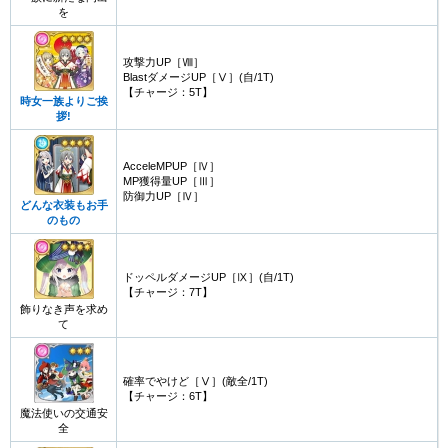
を
攻撃力UP［Ⅷ］
BlastダメージUP［Ⅴ］(自/1T)
【チャージ：5T】
時女一族よりご挨
拶!
AcceleMPUP［Ⅳ］
MP獲得量UP［Ⅲ］
防御力UP［Ⅳ］
どんな衣装もお手
のもの
ドッペルダメージUP［Ⅸ］(自/1T)
【チャージ：7T】
飾りなき声を求め
て
確率でやけど［Ⅴ］(敵全/1T)
【チャージ：6T】
魔法使いの交通安
全