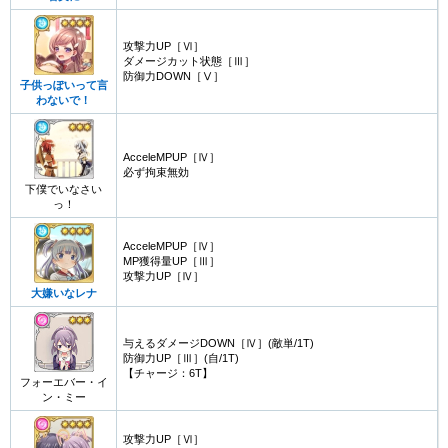
攻撃力UP［Ⅵ］
ダメージカット状態［Ⅲ］
防御力DOWN［Ⅴ］
子供っぽいって言
わないで！
AcceleMPUP［Ⅳ］
必ず拘束無効
下僕でいなさい
っ！
AcceleMPUP［Ⅳ］
MP獲得量UP［Ⅲ］
攻撃力UP［Ⅳ］
大嫌いなレナ
与えるダメージDOWN［Ⅳ］(敵単/1T)
防御力UP［Ⅲ］(自/1T)
【チャージ：6T】
フォーエバー・イ
ン・ミー
攻撃力UP［Ⅵ］