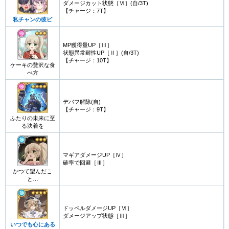
ダメージカット状態［Ⅵ］(自/3T)
【チャージ：7T】
私チャンの彼ピ
MP獲得量UP［Ⅲ］
状態異常耐性UP［Ⅱ］(自/3T)
【チャージ：10T】
ケーキの贅沢な食
べ方
デバフ解除(自)
【チャージ：9T】
ふたりの未来に至
る決着を
マギアダメージUP［Ⅳ］
確率で回避［Ⅲ］
かつて望んだこ
と…
ドッペルダメージUP［Ⅵ］
ダメージアップ状態［Ⅲ］
いつでも心にある