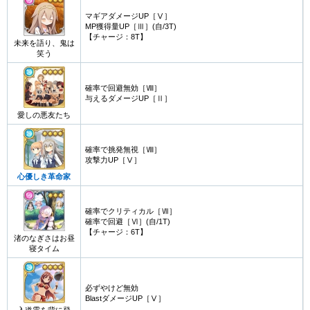
マギアダメージUP［Ⅴ］
MP獲得量UP［Ⅲ］(自/3T)
【チャージ：8T】
未来を語り、鬼は
笑う
確率で回避無効［Ⅷ］
与えるダメージUP［Ⅱ］
愛しの悪友たち
確率で挑発無視［Ⅷ］
攻撃力UP［Ⅴ］
心優しき革命家
確率でクリティカル［Ⅶ］
確率で回避［Ⅵ］(自/1T)
【チャージ：6T】
渚のなぎさはお昼
寝タイム
必ずやけど無効
BlastダメージUP［Ⅴ］