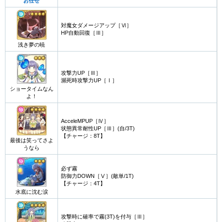
お任せ
対魔女ダメージアップ［Ⅵ］
HP自動回復［Ⅲ］
浅き夢の暁
攻撃力UP［Ⅲ］
瀕死時攻撃力UP［Ⅰ］
ショータイムなん
よ！
AcceleMPUP［Ⅳ］
状態異常耐性UP［Ⅲ］(自/3T)
【チャージ：8T】
最後は笑ってさよ
うなら
必ず霧
防御力DOWN［Ⅴ］(敵単/1T)
【チャージ：4T】
水底に沈む涙
攻撃時に確率で霧(3T)を付与［Ⅲ］