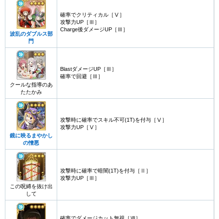
確率でクリティカル［Ⅴ］
攻撃力UP［Ⅲ］
Charge後ダメージUP［Ⅲ］
波乱のダブルス部
門
BlastダメージUP［Ⅲ］
確率で回避［Ⅲ］
クールな指導のあ
たたかみ
攻撃時に確率でスキル不可(1T)を付与［Ⅴ］
攻撃力UP［Ⅴ］
鏡に映るまやかし
の憎悪
攻撃時に確率で暗闇(1T)を付与［Ⅱ］
攻撃力UP［Ⅲ］
この呪縛を抜け出
して
確率でダメージカット無視［Ⅶ］