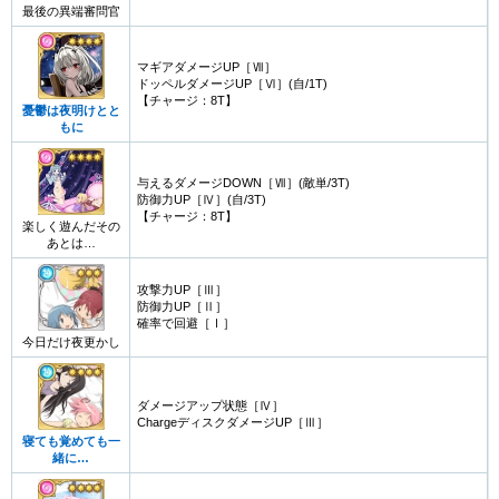
最後の異端審問官
マギアダメージUP［Ⅶ］
ドッペルダメージUP［Ⅵ］(自/1T)
【チャージ：8T】
憂鬱は夜明けとと
もに
与えるダメージDOWN［Ⅶ］(敵単/3T)
防御力UP［Ⅳ］(自/3T)
【チャージ：8T】
楽しく遊んだその
あとは…
攻撃力UP［Ⅲ］
防御力UP［Ⅱ］
確率で回避［Ⅰ］
今日だけ夜更かし
ダメージアップ状態［Ⅳ］
ChargeディスクダメージUP［Ⅲ］
寝ても覚めても一
緒に…