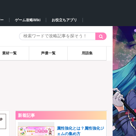
ー
ゲーム攻略Wiki
お役立ちアプリ
素材一覧
声優一覧
用語集
新着記事
参
属性強化とは？属性強化ジ
ェムの集め方