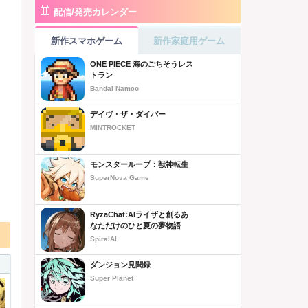
配信/発売カレンダー
新作スマホゲーム
新作家庭用ゲーム
ONE PIECE 海のごちそうレス
トラン
Bandai Namco
デイヴ・ザ・ダイバー
MINTROCKET
モンスターループ：獣神転生
SuperNova Game
RyzaChat:AIライザと創るあ
なただけのひと夏の夢物語
SpiralAI
ダンジョン見聞録
Super Planet