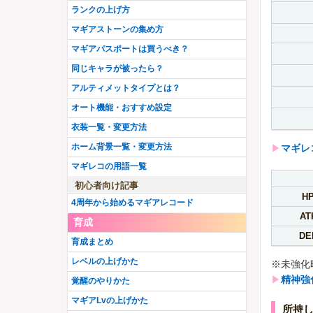
ランクの上げ方
マギアストーンの集め方
マギアパスポートは買うべき？
同じキャラが被ったら？
アルティメットタイプとは？
オート機能・おすすめ設定
衣装一覧・変更方法
ホーム背景一覧・変更方法
▶︎
マギレ
マギレコの用語一覧
初心者向け記事
H
4周年から始めるマギアレコード
AT
育成
DE
育成まとめ
レベルの上げかた
※未強化
▶︎
精神強
覚醒のやりかた
マギアLvの上げかた
所持