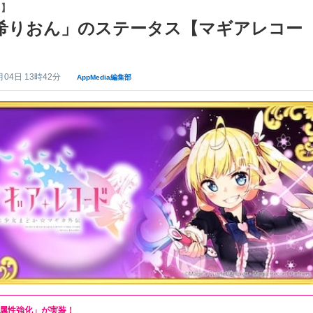
コ】
希りおん」のステータス【マギアレコー
月04日 13時42分
AppMedia編集部
属性強化」が実装！