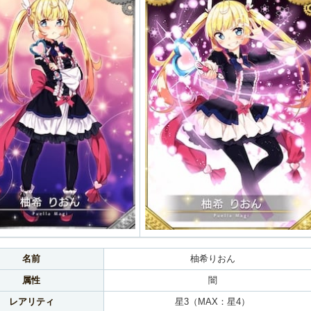
名前
柚希りおん
属性
闇
レアリティ
星3（MAX：星4）