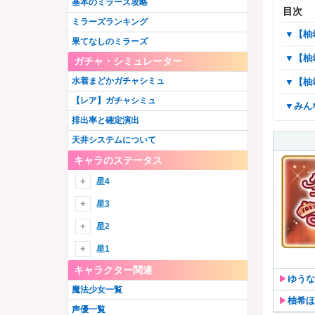
基本のミラーズ攻略
目次
ミラーズランキング
▼
果てなしのミラーズ
▼
ガチャ・シミュレーター
水着まどかガチャシミュ
▼
【レア】ガチャシミュ
▼み
排出率と確定演出
天井システムについて
キャラのステータス
星4
星4火
星3
御園かりん
星4水
星3火
星2
十咎ももこ
水波レナ
綾野梨花
由比鶴乃
星4木
星3水
星1
佐倉杏子
静海このは
ウワサの鶴乃
胡桃まなか
キャラクター関連
巴マミ
詩音千里
環いろは
星4光
星3木
▶︎
ゆうな
眞尾ひみか
美樹さやか
江利あいみ
三栗あやめ
魔法少女一覧
ホーリーマミ
竜城明日香
黒(匿名希望)
アルティメットまどか
秋野かえで
星4闇
星3光
▶︎
柚希ほ
天乃鈴音
梢麻友
伊吹れいら
七海やちよ
声優一覧
ホーリーアリナ
常盤ななか
鹿目まどか
千歳ゆま