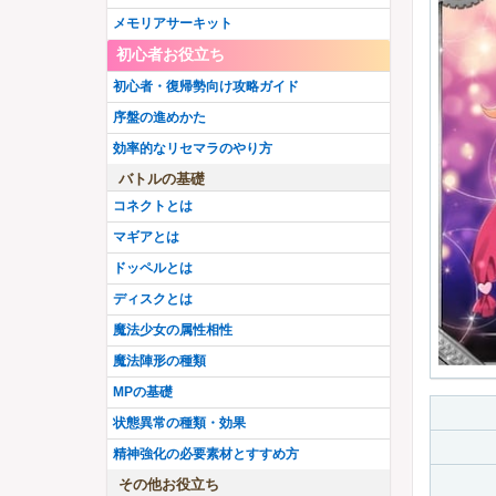
水樹塁
アニメウワサの鶴乃
アニメレナ
メモリアサーキット
シスターももこ
小さなキュゥべえ
有愛うらら
初心者お役立ち
巫女環姉妹
吸血鬼十七夜
水着まどか
【
New
】
初心者・復帰勢向け攻略ガイド
三輪みつね
八雲みかげ
序盤の進めかた
究極まどか先輩
灯花・ねむ聖夜ver.
効率的なリセマラのやり方
ミヌゥ
アシュリー
バトルの基礎
紅晴結菜
魔女イザボー
コネクトとは
まどか・いろは
里見那由他
マギアとは
昴かずみ
入名クシュ
ドッペルとは
アニメいろは
三浦旭
ディスクとは
F織莉子
イザボー
魔法少女の属性相性
真井あかり
黒江
魔法陣形の種類
悪魔ほむらちゃん
MPの基礎
水着黒江
状態異常の種類・効果
精神強化の必要素材とすすめ方
その他お役立ち