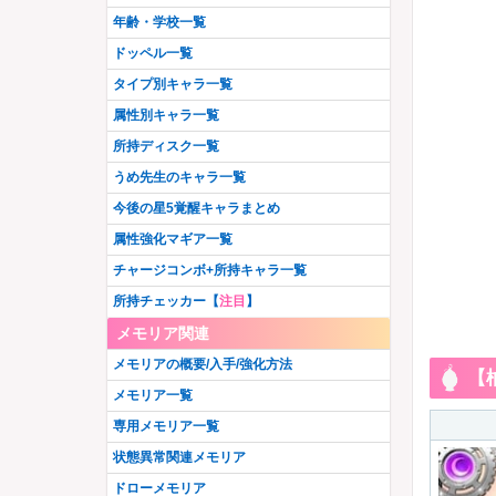
暁美ほむら
美国織莉子
星4無
星3闇
羽川翼
水着いろは
牧カオル
志伸あきら
年齢・学校一覧
アリナ・グレイ
純美雨
晴着まどか
安名メル
呉キリカ
加賀見まさら
八雲みたま
阿見莉愛
神原駿河
八九寺真宵
観鳥令
空穂夏希
ドッペル一覧
相野みと
御崎海香
粟根こころ
八神はやて
五十鈴れん
遊佐葉月
晴着みたま
毬子あやか
里見灯花
水着天音姉妹
三穂野せいら
桑水せいか
タイプ別キャラ一覧
千石撫子
メリッサ
タルト
恵萌花
かずみ
まどか先輩
リヴィア・メディロス
成見亜里紗
高町なのは
土岐すなお
智珠らんか
二葉さな
属性別キャラ一覧
柊ねむ
吉良てまり
和泉十七夜
青葉ちか
天音月夜
天音月咲
篠目ヨヅル
戦場ヶ原ひたぎ
エリザ
晴着さやか
枇々木めぐる
夏目かこ
所持ディスク一覧
広江ちはる
由貴真里愛
水着ほむら
リズ
奏遥香
佐和月出里
フェリシアちゃん
水着杏子
アイドルレナちゃん
ラピヌ
春名このみ
うめ先生のキャラ一覧
日向茉莉
由良蛍
千秋理子
雪野かなえ
柚希ほとり
人魚ももこ・みたま
コルボー
南津涼子
笠音アオ
都ひなの
今後の星5覚醒キャラまとめ
宮尾時雨
忍野忍
梓みふゆ
ペレネル
柚希りおん
安積はぐむ
水着レナかえで
鈴鹿さくや
属性強化マギア一覧
若菜つむぎ
万年桜のウワサ
暁美ほむら(眼鏡Ver.)
時女静香
飾利潤
保澄雫
チャージコンボ+所持キャラ一覧
香春ゆうな
いろはちゃん
百江なぎさ
鶴乃・フェリシア宅配ver.
やちよ・みふゆ始まりver.
美凪ささら
所持チェッカー【
注目
】
水着マミ
史乃沙優希
牧野郁美
大庭樹里
ウワサのさな
深月フェリシア
メモリア関連
栗栖アレクサンドラ
フェイト
環うい
美琴椿
七夕やちよ
矢宵かのこ
このは・葉月
メモリアの概要/入手/強化方法
いろは・やちよ 決戦ver.
更紗帆奈
【
桐野紗枝
波乗りさやか
木崎衣美里
神楽燦
メモリア一覧
七瀬ゆきか
古町みくら
かりん・アリナ
遊狩ミユリ
アニメホーリーマミ
専用メモリア一覧
煌里ひかる
Xmas梨花れん
正月静香
アニメやちよ
那由他・みかげ
状態異常関連メモリア
最終タルト
バレンタインなぎさ
ドッペル杏子
藍家ひめな
氷室ラビ
ドローメモリア
水着万年桜