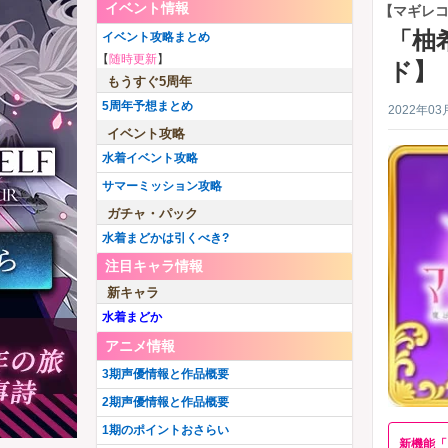
イベント情報
【マギレ
「柚
イベント攻略まとめ
【
随時更新
】
ド】
もうすぐ5周年
5周年予想まとめ
2022年03
イベント攻略
水着イベント攻略
サマーミッション攻略
ガチャ・パック
水着まどかは引くべき?
注目キャラ情報
新キャラ
水着まどか
アニメ情報
3期声優情報と作品概要
2期声優情報と作品概要
1期のポイントおさらい
新機能「