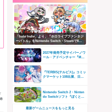
「holo Indie」より、『ホロライブファンタジ
ーバトル』をNintendo Switch・Steamで8月7
日発売！
2027年発売予定サイバーノワ
ール・アドベンチャー『Moo
nHack（ムーンハック）』東
京ゲームダンジョン13出展！
『TERBIS(テルビス)』コミッ
クマーケット108出展、日本
のゲームファンとの交流を強
化
Nintendo Switch 2・Ninten
ギ
do Switchソフト『ぼくと釣
希
り日記』 初公開のゲーム画面
を含む新PV4本を一挙公開！
最新ゲームニュースをもっと見る