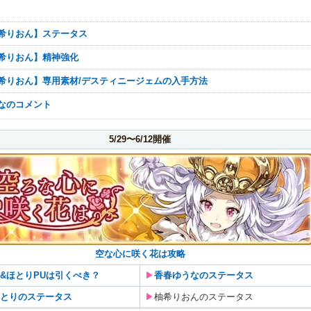
【柚希りおん】ステータス
【柚希りおん】精神強化
【柚希りおん】専用素材/デスティニージェムの入手方法
んなのコメント
5/29〜6/12開催
空な心に咲く花は攻略
&ほとりPUは引くべき？
▶︎
香春ゆうなのステータス
とりのステータス
▶︎
柚希りおんのステータス