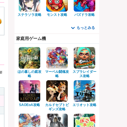
ステラソラ攻略
モンスト攻略
パズドラ攻略
もっとみる
家庭用ゲーム機
ほの暮しの庭攻
マーベル闘魂攻
スプラレイダー
要
略
略
ス攻略
SAOEoA攻略
カルドセプトビ
エリオット攻略
ギンズ攻略