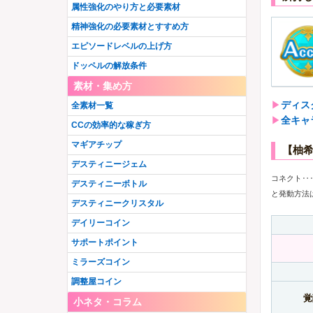
属性強化のやり方と必要素材
精神強化の必要素材とすすめ方
エピソードレベルの上げ方
ドッペルの解放条件
素材・集め方
▶︎
ディス
全素材一覧
▶︎
全キャ
CCの効率的な稼ぎ方
マギアチップ
【柚
デスティニージェム
コネクト‥
デスティニーボトル
と発動方法
デスティニークリスタル
デイリーコイン
サポートポイント
ミラーズコイン
調整屋コイン
覚
小ネタ・コラム