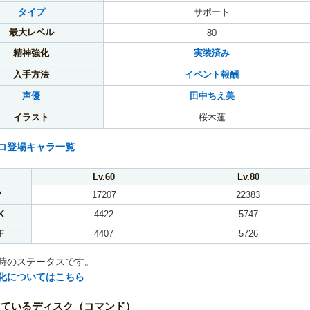
タイプ
サポート
最大レベル
80
精神強化
実装済み
入手方法
イベント報酬
声優
田中ちえ美
イラスト
桜木蓮
コ登場キャラ一覧
Lv.60
Lv.80
P
17207
22383
K
4422
5747
F
4407
5726
時のステータスです。
化についてはこちら
しているディスク（コマンド）