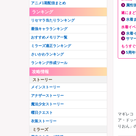
アニメ1期配信まとめ
属性
ランキング
遂にまど
水着
リセマラ当たりランキング
水着イベ
最強キャラランキング
水着
おすすめメモリア一覧
サマ
ミラーズ適正ランキング
もうすぐ
5周
さいかわランキング
ランキング作成ツール
攻略情報
ストーリー
メインストーリー
アナザーストーリー
魔法少女ストーリー
曜日クエスト
マギレコ
ア・ドッ
衣装ストーリー
りおん」
ミラーズ