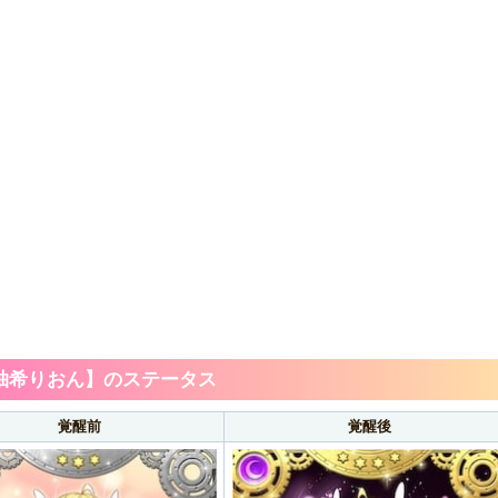
柚希りおん】のステータス
覚醒前
覚醒後