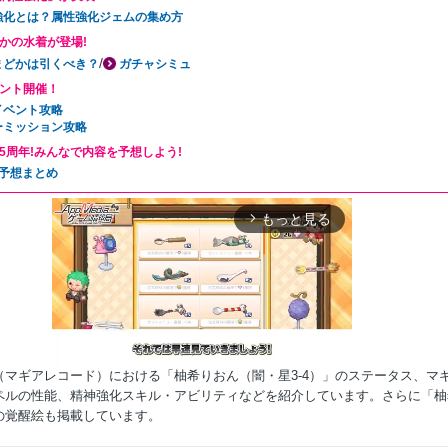
強化とは？属性強化ジェムの集め方
かの水着が登場!
/
まどかは引くべき？
ガチャシミュ
ント開催！
イベント攻略
ーミッション攻略
5周年!みんなで内容を予想しよう!
年予想まとめ
もっと見る
arrow_forward_ios
（マギアレコード）における「柚希りおん（闇・星3-4）」のステータス、マ
ペルの性能、精神強化スキル・アビリティなどを紹介しています。さらに「柚
の覚醒絵も掲載しています。
Mute