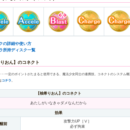
クの詳細や使い方
ラ所持ディスク一覧
希りおん】のコネクト
‥‥一定のポイントがたまると使用できる、魔法少女同士の連携技。コネクトのシステム概
は
コチラ
。
【柚希りおん】のコネクト
あたしがいなきゃダメなんだから
効果
攻撃力UP［Ⅴ］
醒前
必ず拘束