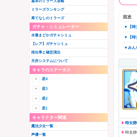
基本のミラーズ攻略
ミラーズランキング
目次
果てなしのミラーズ
ガチャ・シミュレーター
▼
水着まどかガチャシミュ
▼
【レア】ガチャシミュ
▼み
排出率と確定演出
天井システムについて
キャラのステータス
星4
星4火
星3
御園かりん
星4水
星3火
星2
十咎ももこ
水波レナ
綾野梨花
由比鶴乃
星4木
星3水
星1
佐倉杏子
静海このは
ウワサの鶴乃
胡桃まなか
キャラクター関連
巴マミ
詩音千里
環いろは
星4光
星3木
▶︎
時女静
眞尾ひみか
美樹さやか
江利あいみ
三栗あやめ
魔法少女一覧
ホーリーマミ
竜城明日香
黒(匿名希望)
アルティメットまどか
秋野かえで
星4闇
星3光
▶︎
時女静
天乃鈴音
梢麻友
伊吹れいら
七海やちよ
声優一覧
ホーリーアリナ
常盤ななか
鹿目まどか
千歳ゆま