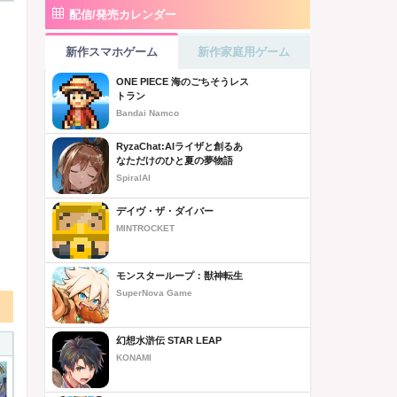
配信/発売カレンダー
新作スマホゲーム
新作家庭用ゲーム
ONE PIECE 海のごちそうレス
トラン
Bandai Namco
RyzaChat:AIライザと創るあ
なただけのひと夏の夢物語
SpiralAI
デイヴ・ザ・ダイバー
MINTROCKET
モンスターループ：獣神転生
SuperNova Game
幻想水滸伝 STAR LEAP
KONAMI