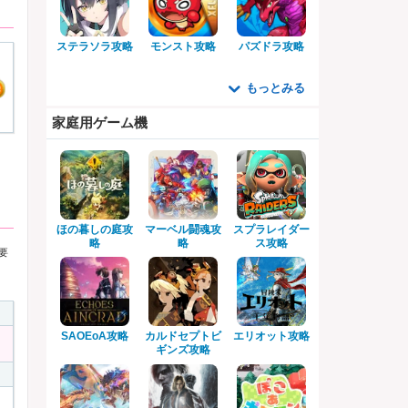
ステラソラ攻略
モンスト攻略
パズドラ攻略
もっとみる
家庭用ゲーム機
ほの暮しの庭攻
マーベル闘魂攻
スプラレイダー
略
略
ス攻略
要
SAOEoA攻略
カルドセプトビ
エリオット攻略
ギンズ攻略