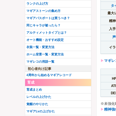
ランクの上げ方
タ
マギアストーンの集め方
最大
マギアパスポートは買うべき？
精神
同じキャラが被ったら？
入手
アルティメットタイプとは？
声
オート機能・おすすめ設定
衣装一覧・変更方法
イラ
ホーム背景一覧・変更方法
▶︎
マギレ
マギレコの用語一覧
初心者向け記事
4周年から始めるマギアレコード
H
育成
AT
育成まとめ
DE
レベルの上げかた
※未強化
覚醒のやりかた
▶︎
精神強
マギアLvの上げかた