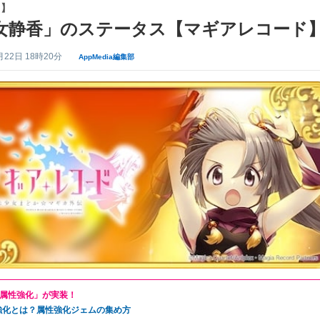
コ】
女静香」のステータス【マギアレコード
月22日 18時20分
AppMedia編集部
属性強化」が実装！
強化とは？属性強化ジェムの集め方