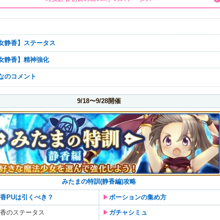
【時女静香】ステータス
【時女静香】精神強化
んなのコメント
9/18〜9/28開催
みたまの特訓(静香編)攻略
香PUは引くべき？
▶︎
ポーションの集め方
香のステータス
▶︎
ガチャシミュ