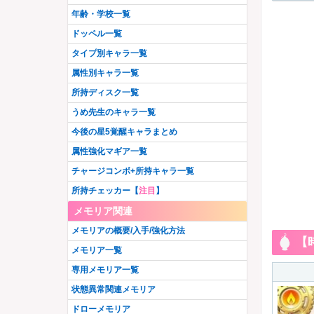
暁美ほむら
美国織莉子
星4無
星3闇
羽川翼
水着いろは
牧カオル
志伸あきら
年齢・学校一覧
アリナ・グレイ
純美雨
晴着まどか
安名メル
呉キリカ
加賀見まさら
八雲みたま
阿見莉愛
神原駿河
八九寺真宵
観鳥令
空穂夏希
ドッペル一覧
相野みと
御崎海香
粟根こころ
八神はやて
五十鈴れん
遊佐葉月
晴着みたま
毬子あやか
里見灯花
水着天音姉妹
三穂野せいら
桑水せいか
タイプ別キャラ一覧
千石撫子
メリッサ
タルト
恵萌花
かずみ
まどか先輩
リヴィア・メディロス
成見亜里紗
高町なのは
土岐すなお
智珠らんか
二葉さな
属性別キャラ一覧
柊ねむ
吉良てまり
和泉十七夜
青葉ちか
天音月夜
天音月咲
篠目ヨヅル
戦場ヶ原ひたぎ
エリザ
晴着さやか
枇々木めぐる
夏目かこ
所持ディスク一覧
広江ちはる
由貴真里愛
水着ほむら
リズ
奏遥香
佐和月出里
フェリシアちゃん
水着杏子
アイドルレナちゃん
ラピヌ
春名このみ
うめ先生のキャラ一覧
日向茉莉
由良蛍
千秋理子
雪野かなえ
柚希ほとり
人魚ももこ・みたま
コルボー
南津涼子
笠音アオ
都ひなの
今後の星5覚醒キャラまとめ
宮尾時雨
忍野忍
梓みふゆ
ペレネル
柚希りおん
安積はぐむ
水着レナかえで
鈴鹿さくや
属性強化マギア一覧
若菜つむぎ
万年桜のウワサ
暁美ほむら(眼鏡Ver.)
時女静香
飾利潤
保澄雫
チャージコンボ+所持キャラ一覧
香春ゆうな
いろはちゃん
百江なぎさ
鶴乃・フェリシア宅配ver.
やちよ・みふゆ始まりver.
美凪ささら
所持チェッカー【
注目
】
水着マミ
史乃沙優希
牧野郁美
大庭樹里
ウワサのさな
深月フェリシア
メモリア関連
栗栖アレクサンドラ
フェイト
環うい
美琴椿
七夕やちよ
矢宵かのこ
このは・葉月
メモリアの概要/入手/強化方法
いろは・やちよ 決戦ver.
更紗帆奈
【
桐野紗枝
波乗りさやか
木崎衣美里
神楽燦
メモリア一覧
七瀬ゆきか
古町みくら
かりん・アリナ
遊狩ミユリ
アニメホーリーマミ
専用メモリア一覧
煌里ひかる
Xmas梨花れん
正月静香
アニメやちよ
那由他・みかげ
状態異常関連メモリア
最終タルト
バレンタインなぎさ
ドッペル杏子
藍家ひめな
氷室ラビ
ドローメモリア
水着万年桜