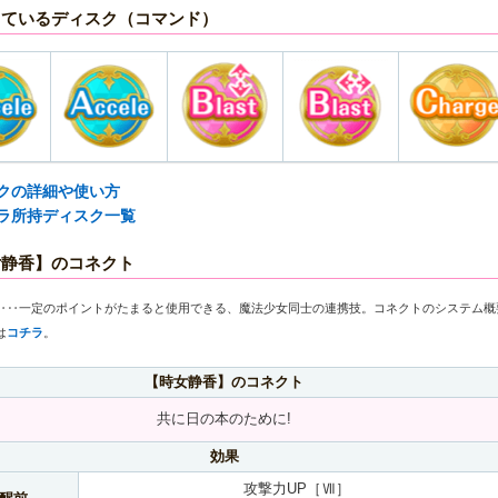
しているディスク（コマンド）
クの詳細や使い方
ラ所持ディスク一覧
女静香】のコネクト
‥‥一定のポイントがたまると使用できる、魔法少女同士の連携技。コネクトのシステム概
は
コチラ
。
【時女静香】のコネクト
共に日の本のために!
効果
攻撃力UP［Ⅶ］