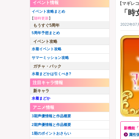
イベント情報
【マギレ
「時
イベント攻略まとめ
【
随時更新
】
2022年07
もうすぐ5周年
5周年予想まとめ
イベント攻略
水着イベント攻略
サマーミッション攻略
ガチャ・パック
水着まどかは引くべき?
注目キャラ情報
新キャラ
水着まどか
アニメ情報
3期声優情報と作品概要
2期声優情報と作品概要
新機能「
1期のポイントおさらい
属性