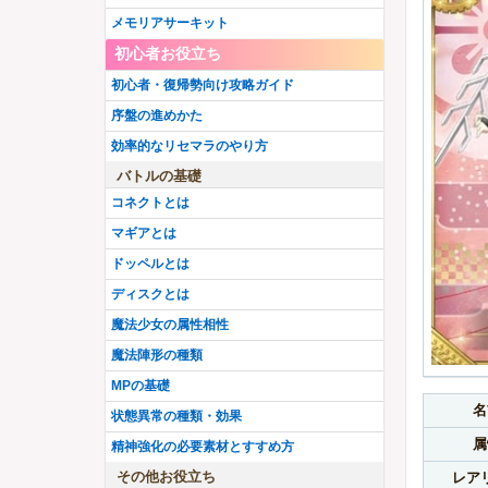
水樹塁
アニメウワサの鶴乃
アニメレナ
メモリアサーキット
シスターももこ
小さなキュゥべえ
有愛うらら
初心者お役立ち
巫女環姉妹
吸血鬼十七夜
水着まどか
【
New
】
初心者・復帰勢向け攻略ガイド
三輪みつね
八雲みかげ
序盤の進めかた
究極まどか先輩
灯花・ねむ聖夜ver.
効率的なリセマラのやり方
ミヌゥ
アシュリー
バトルの基礎
紅晴結菜
魔女イザボー
コネクトとは
まどか・いろは
里見那由他
マギアとは
昴かずみ
入名クシュ
ドッペルとは
アニメいろは
三浦旭
ディスクとは
F織莉子
イザボー
魔法少女の属性相性
真井あかり
黒江
魔法陣形の種類
悪魔ほむらちゃん
MPの基礎
水着黒江
名
状態異常の種類・効果
属
精神強化の必要素材とすすめ方
その他お役立ち
レア