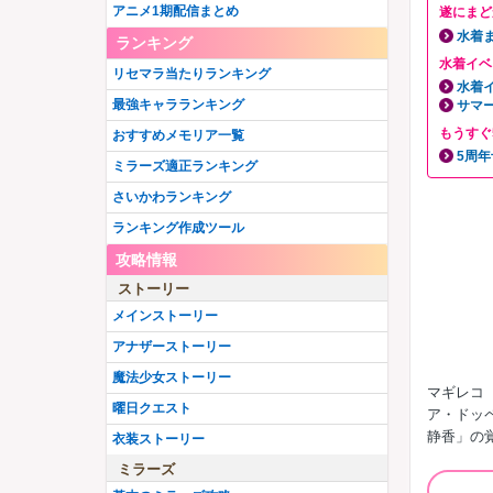
アニメ1期配信まとめ
遂にまど
水着
ランキング
水着イベ
リセマラ当たりランキング
水着
最強キャラランキング
サマ
もうすぐ
おすすめメモリア一覧
5周
ミラーズ適正ランキング
さいかわランキング
ランキング作成ツール
攻略情報
ストーリー
メインストーリー
アナザーストーリー
魔法少女ストーリー
マギレコ
曜日クエスト
ア・ドッ
静香」の
衣装ストーリー
ミラーズ