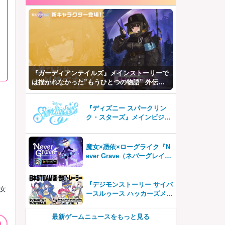
『ガーディアンテイルズ』メインストーリーで
は描かれなかった”もうひとつの物語” 外伝
「応答せよ！カンタベリー」公開！
『ディズニー スパークリン
ク・スターズ』メインビジュ
アル公開＆ストア事前登録開
始！
魔女×憑依×ローグライク『N
ever Grave（ネバーグレイ
ブ）』Android版、配信開
始！お手頃価格の780円！
『デジモンストーリー サイバ
女
ースルゥース ハッカーズメモ
リー』国内STEAM®版発売開
始！
最新ゲームニュースをもっと見る