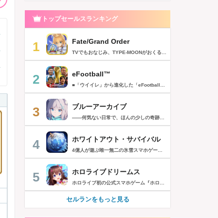
トップセールスランキング
Fate/Grand Order
1
TVでもおなじみ、TYPE-MOONがおくるFateのRPG！ スマホでも本格的なRPGが楽しめる。 文字数にして500万字超という、圧倒的なボリュームを堪能できるストーリー！ 本編以外にもキャラクターごとにストーリーを用意し、Fateファンも今回はじめてFateの世界を体験される方も十分満足いただける内容となっています。 【あらすじ】 西暦2015年。 地球の未来を観測するカルデアは、2017年以降の人類史が崩壊している事実を確認した。 昨日まで確かに存在していた2115年までの“約束された未来”は、何の前触れもなく突如として消え去ったのだ。 なぜ。どうして。だれが。どうやって。 西暦2004年 日本 ある地方都市。 ここに今まではなかった、「観測できない領域」が現れたと。 カルデアはこれを人類絶滅の原因と仮定し、いまだ実験段階だった第六の実験を決行する事となった。 それは過去への時間旅行。 人間を霊子化させて過去に送りこみ、事象に介入する事で時空の特異点を解明、あるいは破壊する禁断の儀式。 その名を人理守護指令、グランドオーダー。 人類を守るために人類史に立ち向かう、運命と戦うものたちの総称である。 【ゲーム概要】 スマホに最適化された簡単操作のコマンドオーダーバトル！ プレイヤーはマスターとなって英霊たちを操り敵を倒し謎を解明していく。 好みの英霊で戦うか、強い英霊で戦うかバトルスタイルはプレイヤーしだい。 ◆豪華声優陣が続々参加 青木志貴、茜屋日海夏、赤羽根健治、明坂聡美、浅川悠、朝日奈丸佳、阿澄佳奈、阿部彬名、阿部敦、阿部里果、雨宮天、新井里美、井口裕香、井澤詩織、石川界人、石川由依、石谷春貴、伊瀬茉莉也、市ノ瀬加那、伊藤彩沙、伊藤かな恵、伊東健人、伊藤静、伊藤美紀、稲田徹、井上和彦、井上喜久子、井上麻里奈、伊丸岡篤、石見舞菜香、上坂すみれ、植田佳奈、上田麗奈、内田真礼、内田雄馬、内山昂輝、梅原裕一郎、江川央生、江口拓也、江越彬紀、遠藤綾、大久保瑠美、大空直美、大塚明夫、大塚芳忠、大原さやか、大和田仁美、岡本信彦、置鮎龍太郎、小倉唯、小澤亜李、小野賢章、小野大輔、小野友樹、小見川千明、かかずゆみ、柿原徹也、加隈亜衣、笠間淳、加瀬康之、門脇舞以、金元寿子、神尾晋一郎、茅野愛衣、川澄綾子、河西健吾、川野剛稔、神奈延年、鬼頭明里、木村珠莉、木村良平、桐本拓哉、釘宮理恵、久野美咲、黒木ほの香、黒田崇矢、桑原由気、KENN、高野麻里佳、古賀葵、小清水亜美、後藤邑子、小西克幸、小林千晃、小林ゆう、小林裕介、小原好美、小松未可子、子安武人、小山力也、近藤玲奈、斎賀みつき、西前忠久、斉藤壮馬、斎藤千和、坂本真綾、佐倉綾音、櫻井孝宏、佐藤聡美、佐藤利奈、沢城みゆき、下屋則子、島﨑信長、嶋村侑、庄司宇芽香、白石晴香、新垣樽助、真堂圭、末柄里恵、杉田智和、杉山紀彰、鈴木達央、鈴木崚汰、鈴代紗弓、鈴村健一、諏訪彩花、諏訪部順一、関俊彦、関智一、瀬戸麻沙美、芹澤優、仙台エリ、千本木彩花、園崎未恵、大地葉、高乃麗、高野直子、高橋花林、高橋李依、高山みなみ、武内駿輔、竹内良太、武田華、田中敦子、田中美海、田中理恵、谷山紀章、種﨑敦美、種田梨沙、田丸篤志、田村睦心、田村ゆかり、丹下桜、千葉繁、千葉翔也、津田健次郎、紡木吏佐、鶴岡聡、寺崎裕香、寺島拓篤、東山奈央、土岐隼一、飛田展男、戸松遥、豊永利行、鳥海浩輔、中井和哉、中田譲治、長縄まりあ、仲村美沙希、中村悠一、名塚佳織、生天目仁美、浪川大輔、能登麻美子、野中藍、乃村健次、土師孝也、長谷川育美、花江夏樹、花澤香菜、花守ゆみり、早見沙織、原由実、春野杏、潘めぐみ、日岡なつみ、日笠陽子、日野聡、平川大輔、ファイルーズあい、福圓美里、福西勝也、福山潤、藤井隼、藤沼建人、ブリドカットセーラ恵美、古川慎、保志総一朗、星野貴紀、堀内賢雄、堀江由衣、本多真梨子、本多陽子、本渡楓、前野智昭、M・A・O、増田俊樹、Machico、松風雅也、真殿光昭、マフィア梶田、三上哲、三木眞一郎、水樹奈々、水島大宙、水橋かおり、緑川光、水瀬いのり、南央美、峯田茉優、宮野真守、宮本充、村瀬歩、森川智之、森田了介、森永千才、森なな子、諸星すみれ、安井邦彦、山路和弘、山下大輝、山下七海、山寺宏一、山根綺、山野井仁、山村響、悠木碧、ゆかな、遊佐浩二、吉野裕行、佳村はるか、米澤円、若林直美、和氣あず未、和多田美咲（50音順） ◆全体構成・メインシナリオ・シナリオ・総監督 奈須きのこ ◆リードキャラクターデザイナー 武内崇 ◆アートディレクション TYPE-MOON ◆メインシナリオ・シナリオ執筆 東出祐一郎、桜井光 水瀬葉月、星空めてお ◆ゲストライター amphibian、虚淵玄（ニトロプラス）、acpi、ＯＫＳＧ（TYPE-MOON）、経験値、小太刀右京、三田誠、たけのこ星人、橘公司、田中天（株式会社フラッグノーツ）、成田良悟、鋼屋ジン、ひろやまひろし、円居挽、茗荷屋甚六、矢野俊策（株式会社フラッグノーツ）、リヨ（50音順） ◆キャラクターデザイン I-IV、蒼月タカオ（TYPE-MOON）、AKIRA、Azusa、東冬、荒野、Anmi、池澤真、石田あきら、いみぎむる、兔ろうと、羽海野チカ、大森葵、岡崎武士、okojo、およ、加藤いつわ、カワグチタケシ、きばどりリュー、桐原小鳥、ギンカ、倉花千夏、黒星紅白、小梅けいと、近衛乙嗣、小松崎類、こやまひろかず（TYPE-MOON）、西藤浩樹（LASENGLE）、saitom、坂本みねぢ、佐々木少年、サテー、色素、縞うどん（TYPE-MOON）、島田フミカネ、しまどりる、sime、下越（TYPE-MOON）、シャカＰ（LASENGLE）、白浜鴎、しらび、白峰、真じろう、STAR影法師、曽我誠、タイキ、高橋慶太郎、高山箕犀、竹、武中英雄、武梨えり、たけのこ星人、TAKOLEGS、田島昭宇、タスクオーナ、danciao、中央東口、CHOCO、悌太、Dd、天空すふぃあ、DANGERDROP、toi8、トリダモノ、中原、なまにくATK、西出ケンゴロー、nipi、ネコタワワ、NOCO、pako、林けゐ、原田たけひと、春野友矢、ばん！、Bすけ、左、ヒライユキオ、平野稜二、広江礼威、ひろやまひろし、PFALZ、ぶくろて、huke、BLACK（TYPE-MOON）、古海鐘一、BUNBUN、hou、ホトソウカ、本庄雷太、前田浩孝、マシマサキ、また、松竜、Mika Pikazo、緑川美帆、三輪士郎、村山竜大、めろん22、望月けい、元村人、森井しづき、森山大輔、山中虎鉄、YOCO_N（LASENGLE）、余湖裕輝、米山舞、La-na、lack、リヨ、Ryota-H、輪くすさが、redjuice、ReDrop、ろび～な、ワダアルコ、渡れい（50音順） このアプリケーションには、（株）ＣＲＩ・ミドルウェアの「CRIWARE（TM）」が使用されています。
eFootball™
2
■「ウイイレ」から進化した「eFootball™」 人気サッカーゲーム「ウイニングイレブン」が「eFootball™」とタイトルを変え、大きく進化して生まれ変わりました。「eFootball™」で新しいサッカーゲームを体感しましょう！ ■はじめての方でも安心 ダウンロード後は、実践を交えたステップアップ方式のチュートリアルで直感的に基本操作を覚えることができます！さらに、チュートリアルを全てクリアすると、リオネル メッシがもらえます！！ また、試合の面白さや爽快感を楽しんでいただくためにスマートアシストを実装。 複雑な操作をしなくても、華麗なドリブルやパスで相手をかわして強烈なシュートでゴールを奪うことができます！ 【基本的な遊び方】 ■好きなチームで始めよう 欧州、米州、アジアなど世界各国のクラブやナショナルチームなどお気に入りのチームでスタートできます！ ■選手を獲得しましょう チームを作成したら、選手を獲得しましょう。現役のスーパースターや、歴史に残るレジェンドたちが、あなたのクラブでの活躍を待っています！ ・スペシャル選手リスト 現実の試合で大活躍した選手や、注目リーグの選手、レジェンドなどの特別な選手を獲得できます。 ・スタンダード選手リスト 好きな選手を獲得できます。条件を設定して絞り込むことができます。 ・監督リスト さまざまな戦術や得意な育成タイプを持った監督を獲得できます。 ■試合を楽しもう 獲得した選手でチームを編成したら、いよいよ試合に挑戦！ AIを相手に腕を磨いたり、オンライン対戦でランキングを競ったり、楽しみ方はあなた次第です。 ・対AI戦で腕を磨く 注目リーグのチームやナショナルチームを相手に戦うイベントなど、サッカーシーズンに合わせたさまざまなテーマのイベントが開催されています。 また、10段階にレベル分けされたDivision制の「eFootball™ リーグ」で楽しみながらレベルアップしていくことも可能です！ ・対人戦で実力を試す Division制の全ユーザーとランキングを競う「eFootball™ リーグ」や、毎週開催される様々なイベントで、オンラインでのリアルタイム対戦を楽しむことができます。あなたのドリームチームで、最高峰のDivision 1を目指しましょう！ ・友達と最大3vs3の対戦を楽しむ フレンドマッチ機能を使って、友達と対戦することができます。育て上げたチームの強さを友達に見せつけましょう！ また、最大3vs3の協力対戦も可能。友達とオンラインで集まって対戦を楽しみましょう！ ■選手を育てる 獲得した選手は、選手種別によっては成長させることができます。 試合に出場させたり、ゲーム内アイテムを使用したりして、選手のレベルを上げる事で入手できる「タレントポイント」で、能力パラメータを上昇させましょう。 より自分好みの選手にしたい場合は、手動でポイントを割り振りましょう。 ポイントの割り振りに迷った場合は、[おまかせ]で設定することもできます。 自分だけのお気に入りの選手に育て上げましょう！ 【もっと楽しむ】 ■Live Updateを毎週配信 選手の移籍や、現実の試合での活躍が反映される「Live Update」を搭載。 毎週配信される「Live Update」を参考に、スカッドを編成し試合に挑みましょう。 ■スタジアムをカスタマイズ 試合中のスタジアムに反映されるコレオ・オブジェクトなどのスタジアムパーツをカスタマイズできます。 思い通りのスタジアムにアレンジして、ゲーム体験を彩りましょう！ ※居住国・地域が以下のお客様には、eFootball™ コインによるルートボックス施策をご提供しておりません。 ベルギー、ブラジル(18歳未満) 【最新情報について】 本商品は、新機能やモードの追加、ゲームプレイ・イベントのアップデートを継続的に行っていきます。 最新情報は「eFootball™」公式サイトをご確認ください。 【ダウンロードについて】 本アプリをダウンロードするためには、ストレージに約3.3GBの空き容量が必要となります。 あらかじめ3.3GB以上の容量を空けてからダウンロードを行っていただけますようお願いします。 ダウンロード時はWi-Fi環境で接続することを推奨いたします。 ※アップデートにつきましても同様となります。 【通信環境について】 本アプリはオンラインゲームです。通信可能な環境でお楽しみください。
ブルーアーカイブ
3
――何気ない日常で、ほんの少しの奇跡を見つける物語 Yostarが贈る学園×青春×物語RPG『ブルーアーカイブ -Blue Archive-』！ 先生として、個性豊かで魅力的な生徒たちと共に、一風変わった学園都市キヴォトスの 日常を過ごそう！ ■あらすじ ここは学園都市キヴォトス。 数千の学園からなる超巨大学園都市では、日々トラブルが絶えない。 この問題に対応すべく、連邦生徒会長によって連邦捜査部【シャーレ】が設立された。 この物語は【シャーレ】の顧問となる先生とそれに協力する生徒たちと学園都市での日常を 描いた物語である。 ▼可愛いキャラクターが活躍する3Dバトル 大迫力の3Dリアルタイムバトル！ 可愛いキャラクター達が画面いっぱいに所狭しと大活躍。 あなたは先生として、生徒たちを指揮しよう！ ▼個性豊かなキャラクターを彩るハイクオリティの2Dアニメーション 美少女キャラクターたちが綺麗な2Dアニメーションであなたを迎えてくれる！ 仲良くなると特別なアニメーションが見れることもあるぞ！ ▼生徒たちと絆を深めて彼女たちと特別な日常を過ごそう！ 一緒にいる時間が長ければ長いほど、彼女たちはあなたとの絆は深まっていく。 そんな彼女たちとの日々が、きっとあなたの日常を特別なものに！ ▼公式Twitter https://twitter.com/Blue_ArchiveJP ▼公式サイト https://bluearchive.jp/ (C)Yostar, Inc.
ホワイトアウト・サバイバル
4
4億人が遊ぶ唯一無二の氷雪スマホゲーム！サクッと爽快！みんなで極寒サバイバル ！ 猛吹雪に襲われ、かつての世界は崩壊。人類の文明の灯火は、氷雪の中で今にも消えかかっている…。 生存者達よ、今こそ立ち上がれ！——仲間を率いて希望の灯りをともし、凍てつく大地に新たな拠点を築こう！ さらに新規ユーザー限定でSSR英雄「ジャスミン」が無料で仲間入り！ 彼女と共に氷原の奥地へと踏み込み、吹雪の中に潜む未知の脅威に立ち向かおう！ 【ゲームの特徴】 ◆領地再建！凍土に希望の光を！ 大溶鉱炉に火を灯すことから始めて、積もった雪を溶かして領土を開拓しよう！ 法令を発布して人員を的確に配置すれば、拠点の建設効率がぐんとアップ！ ◆放置で楽々、資源を効率ストック！ ワンタップで英雄を派遣するだけで、見守りは不要！ オフライン中も資源は自動でたっぷり蓄積されて、戻れば報酬が山盛り！極寒サバイバルでも、もう怖くない！ ◆お手軽に始められる氷雪ミニゲーム！ ミニゲームが次々と登場！「穴釣り選手権」でレア生物図鑑を解放し、「除雪隊」で雪山の宝を発見しよう！ スキマ時間でも気軽にプレイできて、雪原ライフは楽しさ満載！ ◆戦略を駆使して、英雄で敵を撃退！ 英雄はレベル共有で育成の手間いらずで、スキルを活かせば様々な難関を攻略可能！ 最強チームを組み上げて、敵を圧倒しよう！ ◆協力プレイで、凍土制覇を目指そう！ 同盟の支援で負傷者の治療や育成もスピードアップ！ 作戦を練って仲間と役割分担すれば戦力倍増！勝利の喜びをみんなで分かち合おう！ さらにたくさんのコンテンツをお届けいたします： ◆オフィシャルサイト: https://whiteoutsurvival.centurygames.com/ja ◆X: https://x.com/WOS_Japan ◆Facebook: https://www.facebook.com/WhiteoutSurvival ◆Discord: https://discord.gg/whiteoutsurvival ◆YouTube: https://www.youtube.com/@WhiteoutSurvivalOfficial_JA ◆TikTok: https://www.tiktok.com/@howasaba.jp
ホロライブドリームス
5
ホロライブ初の公式スマホゲーム『ホロライブドリームス(ホロドリ)』がリズム&RPGとして登場！ リズムゲームを中心に、テーマパークの発展やミニゲームなど多彩なコンテンツを収録！ 総勢50名以上のホロライブメンバーが登場し、初期収録楽曲はなんと150曲以上！ ホロライブのファンも、初めての方も幅広く楽しめる作品で、遊び方はあなた次第！ ▼本格リズムゲーム▼ 公式MVやライブ映像を背景に、本格リズムゲームが楽しめる！ 自分だけのオリジナル譜面を作って公開できる「クリエイト譜面」機能を搭載！ ・超高難度のやり込み譜面 ・タレントへの愛を詰め込んだ譜面 ・みんなで楽しめるネタ譜面 などなど、世界中のプレイヤーがつくった譜面で遊んで、楽しさ無限大！ リズムゲームが苦手な方でもオート機能で安心して遊べる！ タレント育成/編成でスコアアップを目指そう！ ▼初期収録楽曲は150曲以上▼ ホロライブ楽曲から人気カバー楽曲まで幅広く収録！ 最新ヒットから定番曲までラインナップ！ 【ホロライブ楽曲】 ・ビビデバ ・Shiny Smily Story ・BLUE CLAPPER ほか 【カバー楽曲】 ・勇者 ・メギツネ ・わたしの一番かわいいところ ほか ▼ゲームの舞台はテーマパーク▼ 舞台は、世界のどこかに浮かぶ無人島。 ホロライブメンバーと力を合わせ、夢のテーマパークを発展させていく。 リズムゲームやミニゲームをプレイしてクエストを進行しパークを発展させよう！ ホロメンクエストをプレイすることで、操作タレントが増えていく！ 推しホロメンを解放して、夢のテーマパークを作り上げよう！ ホロライブらしさあふれる施設も多数登場！ このゲームだけのオリジナルストーリーも展開！ 夢のテーマパーク完成を目指そう！ ▼1人でもみんなでも楽しめるミニゲーム▼ ひとりでも、みんなでも楽しめる多彩なミニゲームを収録！ マルチプレイ搭載で、協力や対戦で盛り上がろう！ 難しいアクションが苦手な方でも楽しめるシンプル操作のミニゲームも収録！ 短時間で遊べるカジュアルなものから、繰り返し挑戦したくなるやり込み系まで幅広くラインナップ！ プレイして報酬を獲得し、育成やパーク発展をさらに加速させよう！ ▼公式サイト：https://www.hololive-dreams.com ▼利用規約：https://www.hololive-dreams.com/terms ▼プライバシーポリシー：https://qualiarts.jp/privacy ▼Ⓒ COVER / Ⓒ QualiArts, Inc. +++++++++++++++++++++++++++++++++++++++++++++++++++++++++++ このアプリケーションには、株式会社Live2Dの「Live2D」が使用されています。
セルランをもっと見る