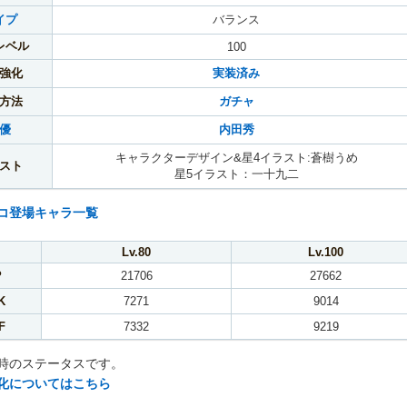
イプ
バランス
レベル
100
強化
実装済み
方法
ガチャ
優
内田秀
キャラクターデザイン&星4イラスト:蒼樹うめ
スト
星5イラスト：一十九二
コ登場キャラ一覧
Lv.80
Lv.100
P
21706
27662
K
7271
9014
F
7332
9219
時のステータスです。
化についてはこちら