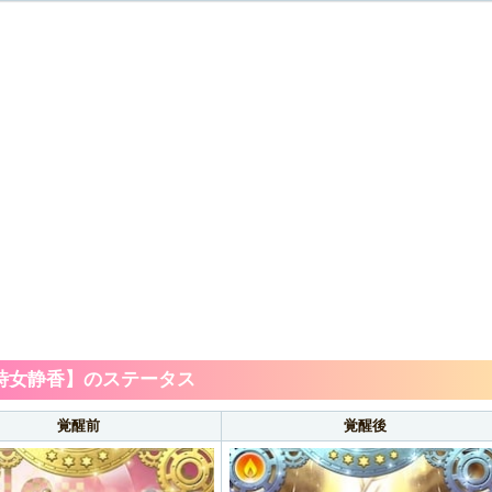
時女静香】のステータス
覚醒前
覚醒後