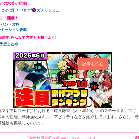
かの水着が登場!
/
まどかは引くべき？
ガチャシミュ
ント開催！
イベント攻略
ーミッション攻略
5周年!みんなで内容を予想しよう!
年予想まとめ
記事を読む
（マギアレコード）における「時女静香（火・星4-5）」のステータス、マギ
ペルの性能、精神強化スキル・アビリティなどを紹介しています。さらに「時
覚醒絵も掲載しています。
「時女静香初日の出ver.」のステータス