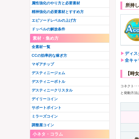
属性強化のやり方と必要素材
所持
精神強化の必要素材とすすめ方
エピソードレベルの上げ方
ドッペルの解放条件
素材・集め方
全素材一覧
▶︎
ディス
CCの効率的な稼ぎ方
▶︎
全キャ
マギアチップ
【時
デスティニージェム
デスティニーボトル
コネクト‥
デスティニークリスタル
と発動方法
デイリーコイン
サポートポイント
ミラーズコイン
調整屋コイン
小ネタ・コラム