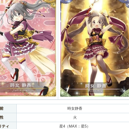
前
時女静香
性
火
リティ
星4（MAX：星5）