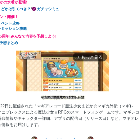
かの水着が登場!
/
まどかは引くべき？
ガチャシミュ
ント開催！
イベント攻略
ーミッション攻略
5周年!みんなで内容を予想しよう!
年予想まとめ
もっと見る
arrow_forward_ios
8月22日に配信された「マギアレコード魔法少女まどか☆マギカ外伝（マギレ
アニプレックスによる魔法少女☆RPGのスマートフォンゲームです。マギレ
特典情報やキャラクター詳細、アプリの配信日（リリース日）など、マギアレ
新情報をお届けします。
Mute