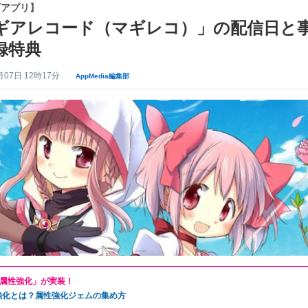
ギアプリ】
ギアレコード（マギレコ）」の配信日と
録特典
月07日 12時17分
AppMedia編集部
属性強化」が実装！
強化とは？属性強化ジェムの集め方