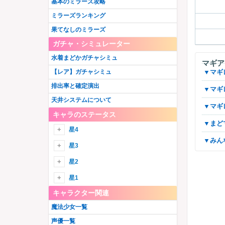
基本のミラーズ攻略
ミラーズランキング
果てなしのミラーズ
ガチャ・シミュレーター
水着まどかガチャシミュ
マギア
▼マ
【レア】ガチャシミュ
排出率と確定演出
▼マ
天井システムについて
▼マ
キャラのステータス
▼ま
星4
▼み
星4火
星3
御園かりん
星4水
星3火
星2
十咎ももこ
水波レナ
綾野梨花
由比鶴乃
星4木
星3水
星1
佐倉杏子
静海このは
ウワサの鶴乃
胡桃まなか
キャラクター関連
巴マミ
詩音千里
環いろは
星4光
星3木
眞尾ひみか
美樹さやか
江利あいみ
三栗あやめ
魔法少女一覧
ホーリーマミ
竜城明日香
黒(匿名希望)
アルティメットまどか
秋野かえで
星4闇
星3光
天乃鈴音
梢麻友
伊吹れいら
七海やちよ
声優一覧
ホーリーアリナ
常盤ななか
鹿目まどか
千歳ゆま