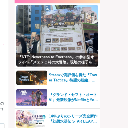
『NTE: Neverness to Everness』の参加型オ
フイベ「メェメェ村の大冒険」現地の様子をレ
ポ！ミニゲームやコスプレイヤー撮影など盛り
だくさん！
Steamで高評価を得た『Tow
er Tactics』待望の続編、『T
ower Tactics 2』2026年第3
四半期に早期アクセス開始
『グランド・セフト・オート
VI』最新映像がNetflixとYou
コの
Tubeに8月27日登場！
コ
14年ぶりのシリーズ完全新作
『幻想水滸伝 STAR LEAP』
が本日から配信開始！