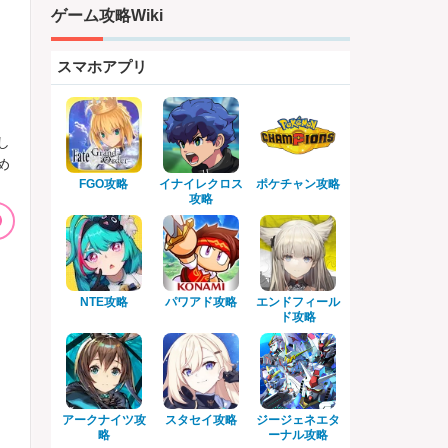
ゲーム攻略Wiki
スマホアプリ
し
め
FGO攻略
イナイレクロス
ポケチャン攻略
攻略
NTE攻略
パワアド攻略
エンドフィール
ド攻略
アークナイツ攻
スタセイ攻略
ジージェネエタ
略
ーナル攻略