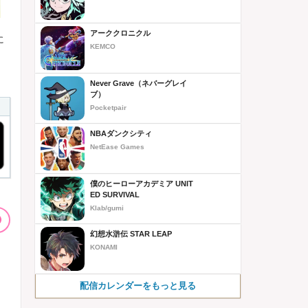
アーククロニクル
に
KEMCO
Never Grave（ネバーグレイ
ブ）
Pocketpair
NBAダンクシティ
NetEase Games
僕のヒーローアカデミア UNIT
ED SURVIVAL
Klab/gumi
幻想水滸伝 STAR LEAP
KONAMI
配信カレンダーをもっと見る