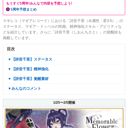
もうすぐ5周年!みんなで内容を予想しよう!
5周年予想まとめ
マギレコ（マギアレコード）における「詩音千里（水属性・星3-5）」の
ステータス、マギア・ドッペルの性能、精神強化スキル・アビリティな
どを紹介しています。さらに「詩音千里（しおんちさと）」の覚醒絵も
掲載しています。
目次
▼【詩音千里】ステータス
▼【詩音千里】精神強化
▼【詩音千里】覚醒素材
▼みんなのコメント
1/25〜2/5開催