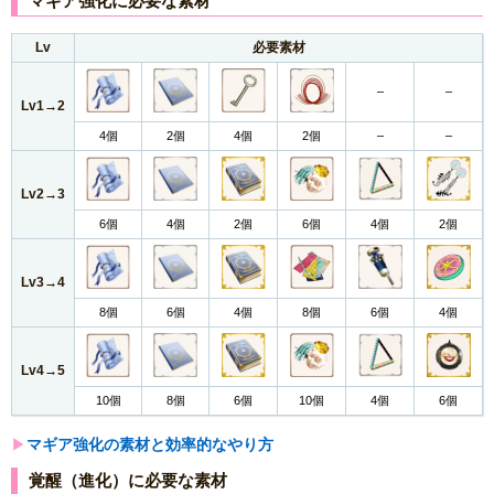
マギア強化に必要な素材
Lv
必要素材
–
–
Lv1→2
4個
2個
4個
2個
–
–
Lv2→3
6個
4個
2個
6個
4個
2個
Lv3→4
8個
6個
4個
8個
6個
4個
Lv4→5
10個
8個
6個
10個
4個
6個
▶︎
マギア強化の素材と効率的なやり方
覚醒（進化）に必要な素材