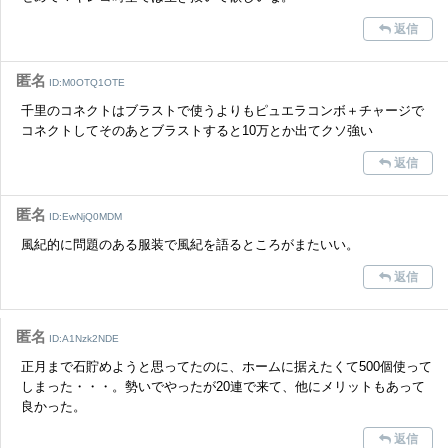
返信
匿名
ID:M0OTQ1OTE
千里のコネクトはブラストで使うよりもピュエラコンボ＋チャージで
コネクトしてそのあとブラストすると10万とか出てクソ強い
返信
匿名
ID:EwNjQ0MDM
風紀的に問題のある服装で風紀を語るところがまたいい。
返信
匿名
ID:A1Nzk2NDE
正月まで石貯めようと思ってたのに、ホームに据えたくて500個使って
しまった・・・。勢いでやったが20連で来て、他にメリットもあって
良かった。
返信