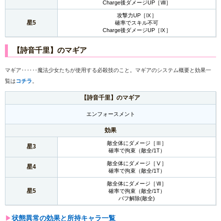
Charge後ダメージUP［Ⅷ］
攻撃力UP［Ⅸ］
星5
確率でスキル不可
Charge後ダメージUP［Ⅸ］
【詩音千里】のマギア
マギア‥‥‥魔法少女たちが使用する必殺技のこと。マギアのシステム概要と効果一
覧は
コチラ
。
【詩音千里】のマギア
エンフォースメント
効果
敵全体にダメージ［Ⅲ］
星3
確率で拘束（敵全/1T）
敵全体にダメージ［Ⅴ］
星4
確率で拘束（敵全/1T）
敵全体にダメージ［Ⅶ］
星5
確率で拘束（敵全/1T）
バフ解除(敵全)
▶︎
状態異常の効果と所持キャラ一覧