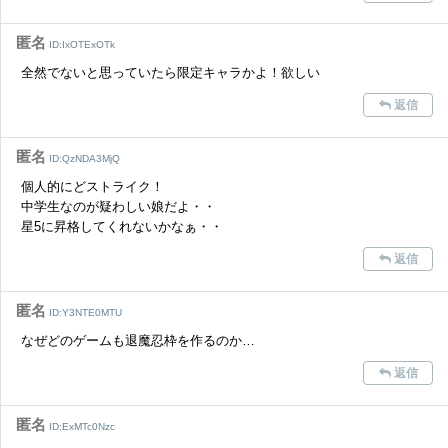
匿名
ID:IxOTExOTk
全然でないと思っていたら限定キャラかよ！欲しい
返信
匿名
ID:QzNDA3MjQ
個人的にどストライク！
中学生なのが疑わしい娘だよ・・
星5に昇格してくれないかなぁ・・
返信
匿名
ID:Y3NTE0MTU
なぜどのゲームも退魔忍枠を作るのか…
返信
匿名
ID:ExMTc0Nzc