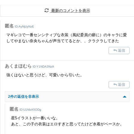
だけますでしょうか。
最新のコメントを表示
コメントの削除を申請する
※投稿内容を確認後、順次対応さ
せていただきます。ご了承ください。
匿名
ID:AyNjUyNzE
※一度削除したコメントは復元ができませんのでご注意くだ
マギレコで一番センシティブな衣装（風紀委員の癖に）のキャラに愛
さい。
してやまない奈央ちゃんが声当ててるとか、、クラクラしてきた
また、過度な利用規約の違反や、弊社に損害の及ぶ内容の書き込みがあ
返信
った場合は、法的措置をとらせていただく場合もございますので、あら
かじめご理解くださいませ。
あくまほむら
ID:Y1NDA3NzA
強くはないと思うけど、可愛いから引いた。
返信
2件の返信を非表示
匿名
ID:U1MzA5ODg
星5イラストが一番いいな。
あと、この子の衣装はエロすぎと思ってたけど水着がベースか。