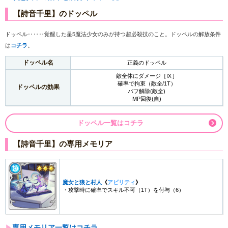
【詩音千里】のドッペル
ドッペル‥‥‥覚醒した星5魔法少女のみが持つ超必殺技のこと。ドッペルの解放条件
は
コチラ
。
ドッペル名
正義のドッペル
敵全体にダメージ［Ⅸ］
確率で拘束（敵全/1T）
ドッペルの効果
バフ解除(敵全)
MP回復(自)
ドッペル一覧はコチラ
【詩音千里】の専用メモリア
魔女と狼と村人
《
アビリティ
》
・攻撃時に確率でスキル不可（1T）を付与（6）
▶︎
専用メモリア一覧はコチラ