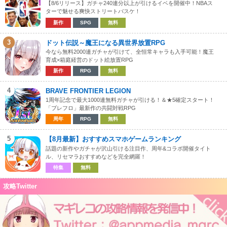
【8/6リリース】ガチャ240連分以上が引けるイベを開催中！NBAス
ターで魅せる爽快ストリートバスケ！
新作
SPG
無料
3
ドット伝説～魔王になる異世界放置RPG
今なら無料2000連ガチャが引けて、全恒常キャラも入手可能！魔王
育成×箱庭経営のドット絵放置RPG
新作
RPG
無料
4
BRAVE FRONTIER LEGION
1周年記念で最大1000連無料ガチャが引ける！＆★5確定スタート！
「ブレフロ」最新作の共闘対戦RPG
周年
RPG
無料
5
【8月最新】おすすめスマホゲームランキング
話題の新作やガチャが沢山引ける注目作、周年&コラボ開催タイト
ル、リセマラおすすめなどを完全網羅！
特集
無料
攻略Twitter