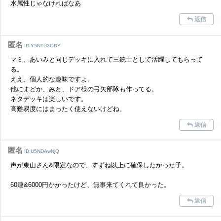
水属性じゃなければなあ
返信
匿名
ID:Y5NTU3ODY
マミ、あいみと同じデッキに入れて三銃士として活躍してもらって
る。
ええ、個人的な趣味ですよ。
他にまどか、みと、ドア様の弓矢部隊も作ってる。
ネタデッキは楽しいです。
高難易度にはまったく使えないけどね。
返信
匿名
ID:U5NDAwNjQ
声が東山さん&限定なので、すずね以上に確保したかった子。
60連&6000円かかったけど、無事来てくれて良かった。
返信