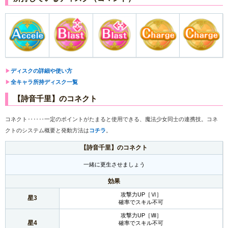
▶︎
ディスクの詳細や使い方
▶︎
全キャラ所持ディスク一覧
【詩音千里】のコネクト
コネクト‥‥‥一定のポイントがたまると使用できる、魔法少女同士の連携技。コネ
クトのシステム概要と発動方法は
コチラ
。
【詩音千里】のコネクト
一緒に更生させましょう
効果
攻撃力UP［Ⅵ］
星3
確率でスキル不可
攻撃力UP［Ⅷ］
星4
確率でスキル不可