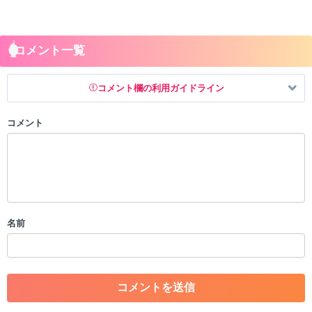
コメント一覧
コメント欄の利用ガイドライン
コメント
以下の書き込みを禁止とし、場合によってはコメント削除や書き込み制
限を行う可能性がございます。 あらかじめご了承ください。
・公序良俗に反する投稿
・スパムなど、記事内容と関係のない投稿
・誰かになりすます行為
・個人情報の投稿や、他者のプライバシーを侵害する投稿
名前
・一度削除された投稿を再び投稿すること
・外部サイトへの誘導や宣伝
・アカウントの売買など金銭が絡む内容の投稿
・各ゲームのネタバレを含む内容の投稿
・その他、管理者が不適切と判断した投稿
コメントの削除につきましては下記フォームより申請をいた