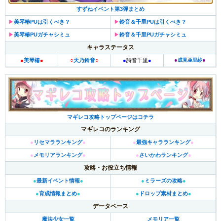
すずねイベント第3弾まとめ
▶︎
美琴椿PUは引くべき？
▶︎
鈴音＆千里PUは引くべき？
▶︎
美琴椿PUガチャシミュ
▶︎
鈴音＆千里PUガチャシミュ
キャラステータス
●
●
●
美琴椿
●
○
天乃鈴音
○
●
詩音千里
●
成見亜里紗
マギレコ攻略トップページはコチラ
マギレコのランキング
●
リセマラランキング
●
●
最強キャラランキング
●
●
メモリアランキング
●
●
さいかわランキング
●
攻略・お役立ち情報
●
最新イベント情報
●
●
ミラーズの攻略
●
●
育成情報まとめ
●
●
ドロップ素材まとめ
●
データベース
魔法少女一覧
メモリア一覧