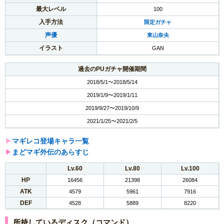
最大レベル
100
入手方法
限定ガチャ
声優
東山奈央
イラスト
GAN
過去のPUガチャ開催期間
2018/5/1〜2018/5/14
2019/1/9〜2019/1/11
2019/9/27〜2019/10/9
2021/1/25〜2021/2/5
▶︎
マギレコ登場キャラ一覧
▶︎
まどマギ外伝のあらすじ
Lv.60
Lv.80
Lv.100
HP
16456
21398
26084
ATK
4579
5961
7916
DEF
4528
5889
8220
所持しているディスク（コマンド）