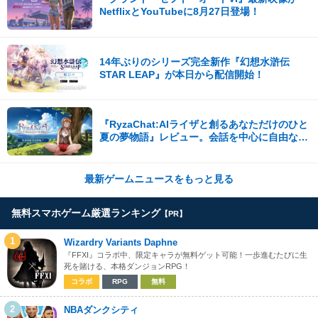
NetflixとYouTubeに8月27日登場！
14年ぶりのシリーズ完全新作『幻想水滸伝
STAR LEAP』が本日から配信開始！
『RyzaChat:AIライザと創るあなただけのひと
夏の夢物語』レビュー。会話を中心に自由な冒
険を進めていくシステムはこれまでにない新鮮
な体験が楽しめる【先行プレイレポート】
最新ゲームニュースをもっと見る
無料スマホゲーム厳選ランキング
【PR】
1
Wizardry Variants Daphne
『FFXI』コラボ中、限定キャラが無料ゲット可能！一歩進むたびに生
死を賭ける、本格ダンジョンRPG！
コラボ
RPG
無料
2
NBAダンクシティ