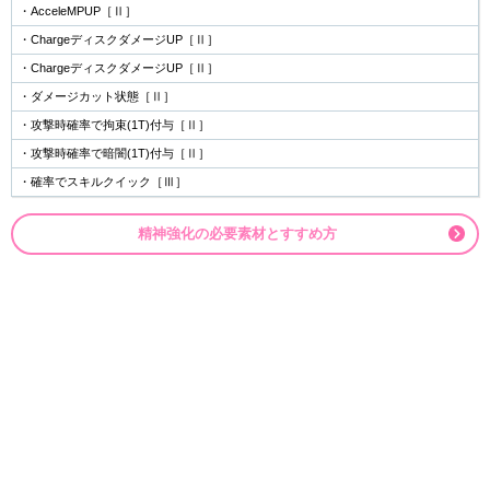
・AcceleMPUP［Ⅱ］
・ChargeディスクダメージUP［Ⅱ］
・ChargeディスクダメージUP［Ⅱ］
・ダメージカット状態［Ⅱ］
・攻撃時確率で拘束(1T)付与［Ⅱ］
・攻撃時確率で暗闇(1T)付与［Ⅱ］
・確率でスキルクイック［Ⅲ］
精神強化の必要素材とすすめ方