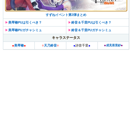
すずねイベント第3弾まとめ
▶︎
美琴椿PUは引くべき？
▶︎
鈴音＆千里PUは引くべき？
▶︎
美琴椿PUガチャシミュ
▶︎
鈴音＆千里PUガチャシミュ
キャラステータス
●
●
●
美琴椿
●
○
天乃鈴音
○
●
詩音千里
●
成見亜里紗