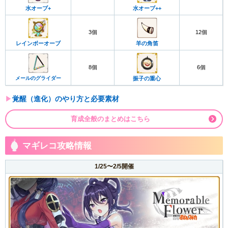
水オーブ+
水オーブ++
3個
12個
レインボーオーブ
羊の角笛
8個
6個
メールのグライダー
振子の重心
▶︎
覚醒（進化）のやり方と必要素材
育成全般のまとめはこちら
マギレコ攻略情報
1/25〜2/5開催