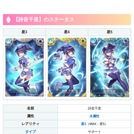
【詩音千里】のステータス
星3
星4
星5
名前
詩音千里
属性
水属性
レアリティ
星3
（MAX：星5）
タイプ
サポート