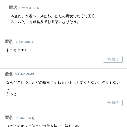
匿名
ID:Y1NDA3NzA
本当だ。水着ベースだわ。ただの痴女でなくて安心。
スキル的に高難易度でお世話になりそう。
匿名
ID:UzNTA0NzA
トニカクエロイ
返信
匿名
ID:EyMDA5MDI
なんだこいつ、ただの痴女じゃねぇかよ…可愛くもない、強くもない
し
ぶっさ
返信
匿名
ID:AyNzQ2MzQ
せめてマギレコ時空では生き抜いて欲しいな。