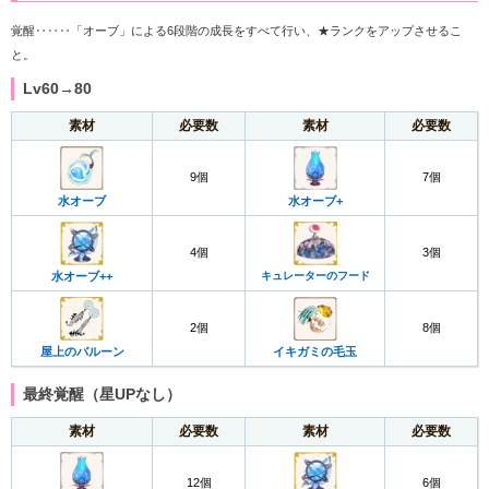
覚醒‥‥‥「オーブ」による6段階の成長をすべて行い、★ランクをアップさせるこ
と。
Lv60→80
素材
必要数
素材
必要数
9個
7個
水オーブ
水オーブ+
4個
3個
水オーブ++
キュレーターのフード
2個
8個
屋上のバルーン
イキガミの毛玉
最終覚醒（星UPなし）
素材
必要数
素材
必要数
12個
6個