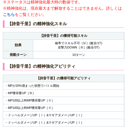
※ステータスは精神強化最大時の数値です。
※精神強化は、現在最大まで解放することはできません。詳しくは
こちら
をご覧ください。
【詩音千里】の精神強化スキル
【詩音千里】の獲得可能スキル
確率でスキル不可［Ⅳ］(敵全/1T)
効果
攻撃力DOWN［Ⅲ］(敵全/3T)
発動ターン
10ターン
【詩音千里】の精神強化アビリティ
【詩音千里】の獲得可能アビリティ
・MPが20%溜まった状態でバトル開始
・MP獲得量UP［Ⅲ］
・MP100以上時MP獲得量UP［Ⅱ］
・MP100以上時MP獲得量UP［Ⅱ］
・ドッペルダメージUP［Ⅰ］&マギアダメージUP［Ⅰ］
・ドッペルダメージUP［Ⅰ］&マギアダメージUP［Ⅰ］