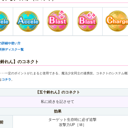
の詳細や使い方
所持ディスク一覧
十鈴れん】のコネクト
‥‥一定のポイントがたまると使用できる、魔法少女同士の連携技。コネクトのシステム概
は
コチラ
。
【五十鈴れん】のコネクト
私に続きを記させて
効果
ターゲット生存時に必ず追撃
前
攻撃力UP［Ⅶ］