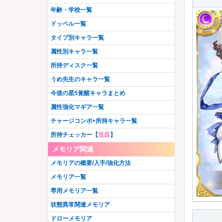
暁美ほむら
美国織莉子
星4無
星3闇
羽川翼
水着いろは
牧カオル
志伸あきら
年齢・学校一覧
アリナ・グレイ
純美雨
晴着まどか
安名メル
呉キリカ
加賀見まさら
八雲みたま
阿見莉愛
神原駿河
八九寺真宵
観鳥令
空穂夏希
ドッペル一覧
相野みと
御崎海香
粟根こころ
八神はやて
五十鈴れん
遊佐葉月
晴着みたま
毬子あやか
里見灯花
水着天音姉妹
三穂野せいら
桑水せいか
タイプ別キャラ一覧
千石撫子
メリッサ
タルト
恵萌花
かずみ
まどか先輩
リヴィア・メディロス
成見亜里紗
高町なのは
土岐すなお
智珠らんか
二葉さな
属性別キャラ一覧
柊ねむ
吉良てまり
和泉十七夜
青葉ちか
天音月夜
天音月咲
篠目ヨヅル
戦場ヶ原ひたぎ
エリザ
晴着さやか
枇々木めぐる
夏目かこ
所持ディスク一覧
広江ちはる
由貴真里愛
水着ほむら
リズ
奏遥香
佐和月出里
フェリシアちゃん
水着杏子
アイドルレナちゃん
ラピヌ
春名このみ
うめ先生のキャラ一覧
日向茉莉
由良蛍
千秋理子
雪野かなえ
柚希ほとり
人魚ももこ・みたま
コルボー
南津涼子
笠音アオ
都ひなの
今後の星5覚醒キャラまとめ
宮尾時雨
忍野忍
梓みふゆ
ペレネル
柚希りおん
安積はぐむ
水着レナかえで
鈴鹿さくや
属性強化マギア一覧
若菜つむぎ
万年桜のウワサ
暁美ほむら(眼鏡Ver.)
時女静香
飾利潤
保澄雫
チャージコンボ+所持キャラ一覧
香春ゆうな
いろはちゃん
百江なぎさ
鶴乃・フェリシア宅配ver.
やちよ・みふゆ始まりver.
美凪ささら
所持チェッカー【
注目
】
水着マミ
史乃沙優希
牧野郁美
大庭樹里
ウワサのさな
深月フェリシア
メモリア関連
栗栖アレクサンドラ
フェイト
環うい
美琴椿
七夕やちよ
矢宵かのこ
このは・葉月
メモリアの概要/入手/強化方法
いろは・やちよ 決戦ver.
更紗帆奈
桐野紗枝
波乗りさやか
木崎衣美里
神楽燦
メモリア一覧
七瀬ゆきか
古町みくら
かりん・アリナ
遊狩ミユリ
アニメホーリーマミ
専用メモリア一覧
煌里ひかる
Xmas梨花れん
正月静香
アニメやちよ
那由他・みかげ
状態異常関連メモリア
最終タルト
バレンタインなぎさ
ドッペル杏子
藍家ひめな
氷室ラビ
ドローメモリア
水着万年桜