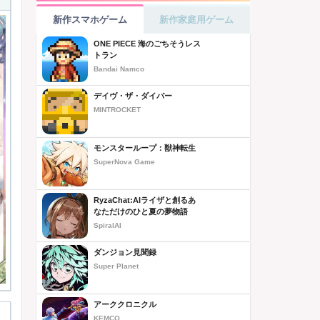
新作スマホゲーム
新作家庭用ゲーム
ONE PIECE 海のごちそうレス
トラン
Bandai Namco
デイヴ・ザ・ダイバー
MINTROCKET
モンスターループ：獣神転生
SuperNova Game
RyzaChat:AIライザと創るあ
なただけのひと夏の夢物語
SpiralAI
ダンジョン見聞録
Super Planet
アーククロニクル
KEMCO