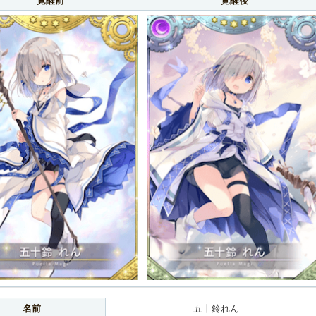
覚醒前
覚醒後
名前
五十鈴れん