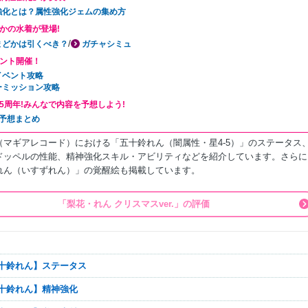
強化とは？属性強化ジェムの集め方
かの水着が登場!
/
まどかは引くべき？
ガチャシミュ
ント開催！
イベント攻略
ーミッション攻略
5周年!みんなで内容を予想しよう!
年予想まとめ
（マギアレコード）における「五十鈴れん（闇属性・星4-5）」のステータス
ドッペルの性能、精神強化スキル・アビリティなどを紹介しています。さらに
れん（いすずれん）」の覚醒絵も掲載しています。
「梨花・れん クリスマスver.」の評価
【五十鈴れん】ステータス
【五十鈴れん】精神強化