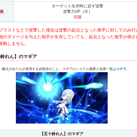
ターゲット生存時に必ず追撃
後
攻撃力UP［Ⅸ］
回避
ブラストなどで攻撃した場合は攻撃の起点となった相手に対してのみ行
他のダメージを与えた相手が生存していても、起点となった相手が倒さ
発動しません。
十鈴れん】のマギア
‥魔法少女たちが使用する必殺技のこと。マギアのシステム概要と効果一覧は
コチラ
。
【五十鈴れん】のマギア