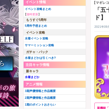
イベント情報
【マギレ
「五
イベント攻略まとめ
【
随時更新
】
ド】
もうすぐ5周年
5周年予想まとめ
2021年09
イベント攻略
水着イベント攻略
サマーミッション攻略
ガチャ・パック
水着まどかは引くべき?
注目キャラ情報
新キャラ
水着まどか
アニメ情報
3期声優情報と作品概要
2期声優情報と作品概要
1期のポイントおさらい
新機能「