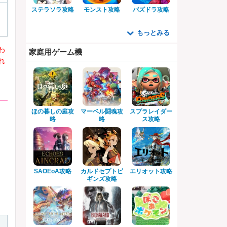
ステラソラ攻略
モンスト攻略
パズドラ攻略
もっとみる
わ
家庭用ゲーム機
れ
ほの暮しの庭攻
マーベル闘魂攻
スプラレイダー
略
略
ス攻略
SAOEoA攻略
カルドセプトビ
エリオット攻略
ギンズ攻略