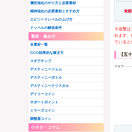
属性強化のやり方と必要素材
覚醒
精神強化の必要素材とすすめ方
エピソードレベルの上げ方
ドッペルの解放条件
※追撃は
れます。
素材・集め方
ていると
全素材一覧
CCの効率的な稼ぎ方
【五
マギアチップ
マギア‥‥
デスティニージェム
デスティニーボトル
デスティニークリスタル
デイリーコイン
サポートポイント
ミラーズコイン
調整屋コイン
小ネタ・コラム