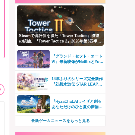
Steamで高評価を得た『Tower Tactics』待望
の続編、『Tower Tactics 2』2026年第3四半期
に早期アクセス開始
『グランド・セフト・オート
VI』最新映像がNetflixとYou
、
Tubeに8月27日登場！
14年ぶりのシリーズ完全新作
『幻想水滸伝 STAR LEAP』
が本日から配信開始！
『RyzaChat:AIライザと創る
あなただけのひと夏の夢物
語』レビュー。会話を中心に
自由な冒険を進めていくシス
最新ゲームニュースをもっと見る
テムはこれまでにない新鮮な
体験が楽しめる【先行プレイ
レポート】