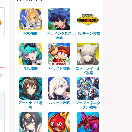
FGO攻略
イナイレクロス
ポケチャン攻略
攻略
NTE攻略
パワアド攻略
エンドフィール
ド攻略
要
アークナイツ攻
スタセイ攻略
ジージェネエタ
略
ーナル攻略