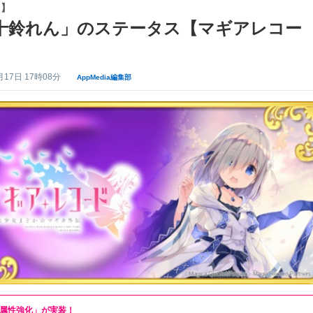
コ】
十鈴れん」のステータス【マギアレコー
月17日 17時08分
AppMedia編集部
属性強化」が実装！