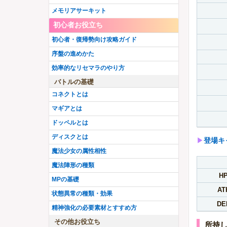
水樹塁
アニメウワサの鶴乃
アニメレナ
メモリアサーキット
シスターももこ
小さなキュゥべえ
有愛うらら
初心者お役立ち
巫女環姉妹
吸血鬼十七夜
水着まどか
【
New
】
初心者・復帰勢向け攻略ガイド
三輪みつね
八雲みかげ
序盤の進めかた
究極まどか先輩
灯花・ねむ聖夜ver.
効率的なリセマラのやり方
ミヌゥ
アシュリー
バトルの基礎
紅晴結菜
魔女イザボー
コネクトとは
まどか・いろは
里見那由他
マギアとは
昴かずみ
入名クシュ
ドッペルとは
アニメいろは
三浦旭
ディスクとは
▶︎
登場キ
F織莉子
イザボー
魔法少女の属性相性
真井あかり
黒江
魔法陣形の種類
悪魔ほむらちゃん
H
MPの基礎
水着黒江
AT
状態異常の種類・効果
DE
精神強化の必要素材とすすめ方
その他お役立ち
所持