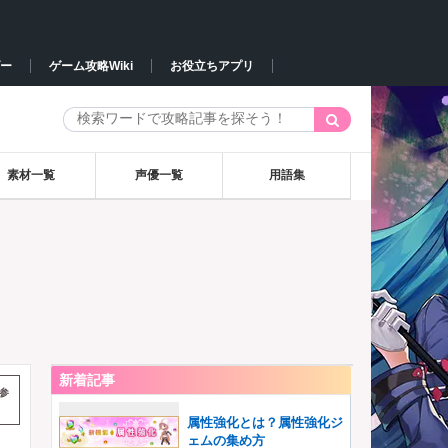
ー
ゲーム攻略Wiki
お役立ちアプリ
素材一覧
声優一覧
用語集
新着記事
参
属性強化とは？属性強化ジ
ェムの集め方