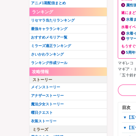
アニメ1期配信まとめ
属性
ランキング
遂にまど
水着
リセマラ当たりランキング
水着イベ
最強キャラランキング
水着
おすすめメモリア一覧
サマ
ミラーズ適正ランキング
もうすぐ
5周
さいかわランキング
マギレコ
ランキング作成ツール
マギア・
攻略情報
「五十鈴
ストーリー
メインストーリー
アナザーストーリー
魔法少女ストーリー
目次
曜日クエスト
▼
衣装ストーリー
▼
ミラーズ