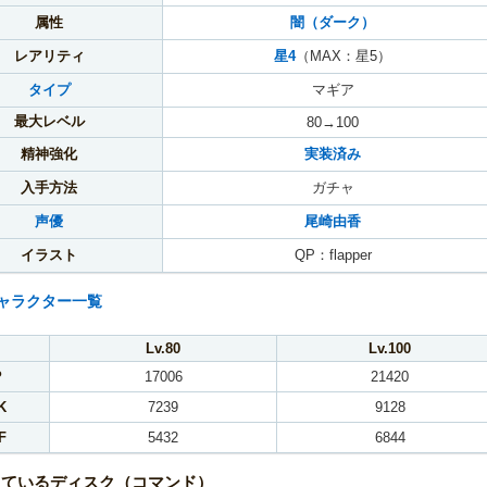
属性
闇（ダーク）
レアリティ
星4
（MAX：星5）
タイプ
マギア
最大レベル
80→100
精神強化
実装済み
入手方法
ガチャ
声優
尾崎由香
イラスト
QP：flapper
ャラクター一覧
Lv.80
Lv.100
P
17006
21420
K
7239
9128
F
5432
6844
しているディスク（コマンド）