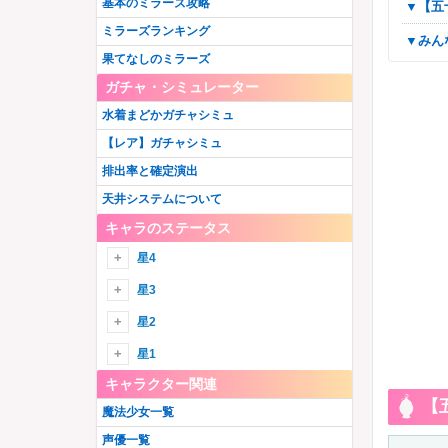
基本のミラーズ攻略
▼
ミラーズランキング
▼み
果てなしのミラーズ
ガチャ・シミュレーター
水着まどかガチャシミュ
【レア】ガチャシミュ
排出率と確定演出
天井システムについて
キャラのステータス
星4
星4火
星3
御園かりん
星4水
星3火
星2
十咎ももこ
水波レナ
綾野梨花
由比鶴乃
星4木
星3水
星1
佐倉杏子
静海このは
ウワサの鶴乃
胡桃まなか
キャラクター関連
巴マミ
詩音千里
環いろは
星4光
星3木
眞尾ひみか
【
美樹さやか
江利あいみ
三栗あやめ
魔法少女一覧
ホーリーマミ
竜城明日香
黒(匿名希望)
アルティメットまどか
秋野かえで
星4闇
星3光
天乃鈴音
梢麻友
伊吹れいら
七海やちよ
声優一覧
ホーリーアリナ
常盤ななか
鹿目まどか
千歳ゆま