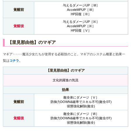
与えるダメージUP［Ⅶ］
覚醒前
AcceleMPUP［Ⅶ］
HP回復［Ⅲ］
与えるダメージUP［Ⅸ］
覚醒後
AcceleMPUP［Ⅸ］
HP回復［Ⅴ］
【里見那由他】のマギア
マギア‥‥‥魔法少女たちが使用する必殺技のこと。マギアのシステム概要と効果一
覧は
コチラ
。
【里見那由他】のマギア
文化的躍進の気流
効果
敵全体にダメージ［Ⅴ］
覚醒前
防御力DOWN&確率でスキル不可(敵全/3T)
状態強化解除(敵全)
敵全体にダメージ［Ⅶ］
覚醒後
防御力DOWN&確率でスキル不可(敵全/3T)
状態強化解除(敵全)