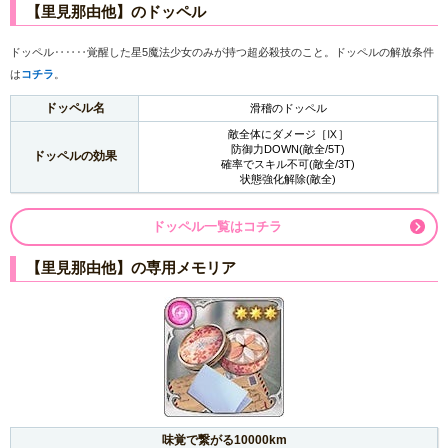
【里見那由他】のドッペル
ドッペル‥‥‥覚醒した星5魔法少女のみが持つ超必殺技のこと。ドッペルの解放条件
は
コチラ
。
ドッペル名
滑稽のドッペル
敵全体にダメージ［Ⅸ］
防御力DOWN(敵全/5T)
ドッペルの効果
確率でスキル不可(敵全/3T)
状態強化解除(敵全)
ドッペル一覧はコチラ
【里見那由他】の専用メモリア
味覚で繋がる10000km