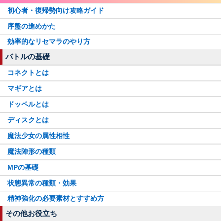
吸血鬼十七夜
三輪みつね
初心者・復帰勢向け攻略ガイド
八雲みかげ
究極まどか先輩
序盤の進めかた
灯花・ねむ聖夜ver.
ミヌゥ
効率的なリセマラのやり方
アシュリー
紅晴結菜
バトルの基礎
魔女イザボー
まどか・いろは
コネクトとは
里見那由他
昴かずみ
マギアとは
入名クシュ
アニメいろは
ドッペルとは
三浦旭
F織莉子
ディスクとは
イザボー
真井あかり
魔法少女の属性相性
黒江
魔法陣形の種類
悪魔ほむらちゃん
MPの基礎
水着黒江
状態異常の種類・効果
精神強化の必要素材とすすめ方
その他お役立ち