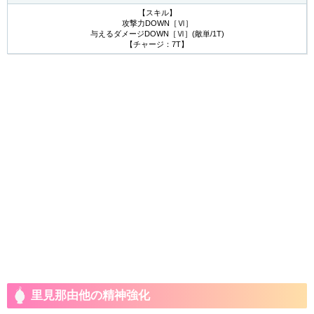
【スキル】
攻撃力DOWN［Ⅵ］
与えるダメージDOWN［Ⅵ］(敵単/1T)
【チャージ：7T】
里見那由他の精神強化