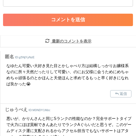
・アカウントの売買など金銭が絡む内容の投稿
・各ゲームのネタバレを含む内容の投稿
・その他、管理者が不適切と判断した投稿
コメントの削除につきましては下記フォームより申請をいた
だけますでしょうか。
最新のコメントを表示
コメントの削除を申請する
※投稿内容を確認後、順次対応さ
せていただきます。ご了承ください。
匿名
ID:g5NjYyNzE
※一度削除したコメントは復元ができませんのでご注意くだ
なゆたん可愛い大好き見た目とかしゃべり方は結構しっかりお嬢様系
さい。
なのに所々天然だったりして可愛い、のにお父様に会うためにめちゃ
めちゃ頑張るのとかほんと天使ほんと求めてるもっと早く好きになれ
また、過度な利用規約の違反や、弊社に損害の及ぶ内容の書き込みがあ
ば良かった😭
った場合は、法的措置をとらせていただく場合もございますので、あら
かじめご理解くださいませ。
返信
じゅうべえ
ID:M3NDY1Mzc
悪いが、かりんさんと同じSランクの性能なのか？完全サポートタイプ
で火力にほぼ貢献できんあたりでランクAぐらいだと思うぞ。このゲー
ムディスク運に支配されるからアクセル担当でもないサポートはアタ