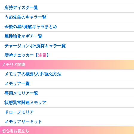
リヴィア・メディロス
成見亜里紗
和泉十七夜
青葉ちか
晴着さやか
枇々木めぐる
夏目かこ
天音月夜
天音月咲
広江ちはる
由貴真里愛
水着杏子
所持ディスク一覧
篠目ヨヅル
戦場ヶ原ひたぎ
水着ほむら
アイドルレナちゃん
ラピヌ
春名このみ
リズ
奏遥香
日向茉莉
由良蛍
南津涼子
うめ先生のキャラ一覧
佐和月出里
フェリシアちゃん
千秋理子
笠音アオ
都ひなの
雪野かなえ
柚希ほとり
宮尾時雨
安積はぐむ
今後の星5覚醒キャラまとめ
人魚ももこ・みたま
コルボー
忍野忍
水着レナかえで
鈴鹿さくや
梓みふゆ
若菜つむぎ
時女静香
属性強化マギア一覧
ペレネル
柚希りおん
万年桜のウワサ
飾利潤
保澄雫
暁美ほむら(眼鏡Ver.)
香春ゆうな
鶴乃・フェリシア宅配ver.
チャージコンボ+所持キャラ一覧
いろはちゃん
やちよ・みふゆ始まりver.
美凪ささら
百江なぎさ
水着マミ
大庭樹里
所持チェッカー【
注目
】
史乃沙優希
ウワサのさな
深月フェリシア
牧野郁美
栗栖アレクサンドラ
美琴椿
メモリア関連
フェイト
七夕やちよ
矢宵かのこ
環うい
このは・葉月
桐野紗枝
メモリアの概要/入手/強化方法
いろは・やちよ 決戦ver.
波乗りさやか
木崎衣美里
更紗帆奈
神楽燦
かりん・アリナ
メモリア一覧
七瀬ゆきか
遊狩ミユリ
古町みくら
アニメホーリーマミ
正月静香
専用メモリア一覧
煌里ひかる
アニメやちよ
Xmas梨花れん
那由他・みかげ
ドッペル杏子
最終タルト
状態異常関連メモリア
藍家ひめな
バレンタインなぎさ
氷室ラビ
アニメウワサの鶴乃
水着万年桜
アニメレナ
ドローメモリア
水樹塁
シスターももこ
有愛うらら
メモリアサーキット
小さなキュゥべえ
巫女環姉妹
水着まどか
【
New
】
初心者お役立ち