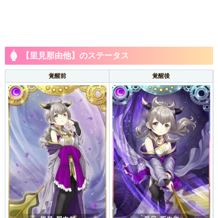
【里見那由他】のステータス
覚醒前
覚醒後