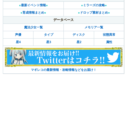
●
最新イベント情報
●
●
ミラーズの攻略
●
●
育成情報まとめ
●
●
ドロップ素材まとめ
●
データベース
魔法少女一覧
メモリア一覧
声優
タイプ
ディスク
状態異常
星4
星3
星2
属性
マギレコの最新情報・攻略情報などをお届け！