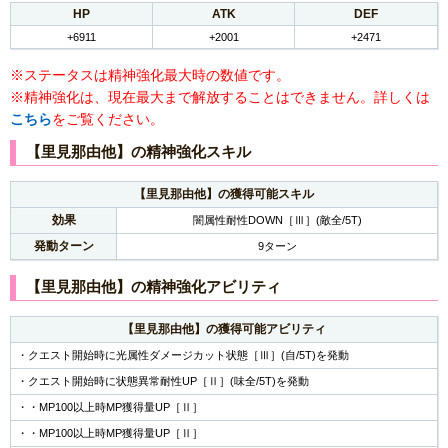
HP
ATK
DEF
+6911
+2001
+2471
※ステータスは精神強化最大時の数値です。
※精神強化は、現在最大まで解放することはできません。詳しくは
こちら
をご覧ください。
【里見那由他】の精神強化スキル
【里見那由他】の獲得可能スキル
効果
闇属性耐性DOWN［Ⅲ］(敵全/5T)
発動ターン
9ターン
【里見那由他】の精神強化アビリティ
【里見那由他】の獲得可能アビリティ
・クエスト開始時に光属性ダメージカット状態［Ⅲ］(自/5T)を発動
・クエスト開始時に状態異常耐性UP［Ⅱ］(味全/5T)を発動
・・MP100以上時MP獲得量UP［Ⅱ］
・・MP100以上時MP獲得量UP［Ⅱ］