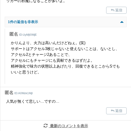
ッカーの邪魔になることが多いよ。
返信
1件の返信を非表示
匿名
ID:UyMjI0MjE
かりんより、火力は高いんだけどねぇ。(笑)
サポートはアクセル3枚じゃないと使えないことは、ないとし、
アクセル2とチャージ2あることで、
アクセルにもチャージにも貢献できるはずだよ。
精神強化で味方の状態以上あげたり、回復できるとこからSでも
いいと思うけど。
匿名
ID:A0Mzk1MjI
人気が無くて悲しい…ですの…
返信
最新のコメントを表示