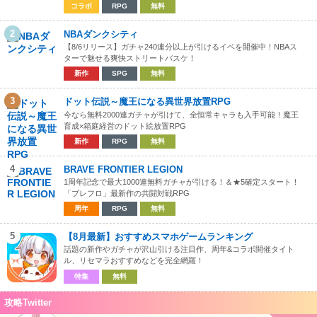
コラボ
RPG
無料
2
NBAダンクシティ
【8/6リリース】ガチャ240連分以上が引けるイベを開催中！NBAス
ターで魅せる爽快ストリートバスケ！
新作
SPG
無料
3
ドット伝説～魔王になる異世界放置RPG
今なら無料2000連ガチャが引けて、全恒常キャラも入手可能！魔王
育成×箱庭経営のドット絵放置RPG
新作
RPG
無料
4
BRAVE FRONTIER LEGION
1周年記念で最大1000連無料ガチャが引ける！＆★5確定スタート！
「ブレフロ」最新作の共闘対戦RPG
周年
RPG
無料
5
【8月最新】おすすめスマホゲームランキング
話題の新作やガチャが沢山引ける注目作、周年&コラボ開催タイト
ル、リセマラおすすめなどを完全網羅！
特集
無料
攻略Twitter