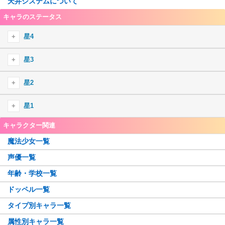
天井システムについて
キャラのステータス
星4
星4火
星3
御園かりん
星4水
星3火
星2
十咎ももこ
水波レナ
綾野梨花
由比鶴乃
星4木
星3水
星1
佐倉杏子
静海このは
ウワサの鶴乃
胡桃まなか
巴マミ
詩音千里
環いろは
キャラクター関連
眞尾ひみか
星4光
星3木
美樹さやか
江利あいみ
三栗あやめ
ホーリーマミ
竜城明日香
黒(匿名希望)
天乃鈴音
魔法少女一覧
アルティメットまどか
秋野かえで
梢麻友
伊吹れいら
七海やちよ
星4闇
星3光
ホーリーアリナ
常盤ななか
羽川翼
声優一覧
鹿目まどか
千歳ゆま
水着いろは
牧カオル
志伸あきら
暁美ほむら
美国織莉子
アリナ・グレイ
純美雨
神原駿河
年齢・学校一覧
星4無
星3闇
晴着まどか
安名メル
八九寺真宵
観鳥令
空穂夏希
呉キリカ
加賀見まさら
相野みと
御崎海香
里見灯花
ドッペル一覧
八雲みたま
阿見莉愛
粟根こころ
八神はやて
水着天音姉妹
三穂野せいら
桑水せいか
五十鈴れん
遊佐葉月
千石撫子
メリッサ
高町なのは
タイプ別キャラ一覧
晴着みたま
毬子あやか
タルト
恵萌花
土岐すなお
智珠らんか
二葉さな
かずみ
まどか先輩
柊ねむ
吉良てまり
エリザ
属性別キャラ一覧