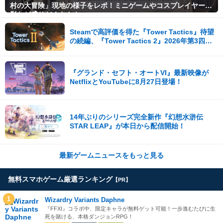
村の大冒険」現地の様子をレポ！ミニゲームやコスプレイヤー撮
影など盛りだくさん！
Steamで高評価を得た『Tower Tactics』待望
の続編、『Tower Tactics 2』2026年第3四半
期に早期アクセス開始
『グランド・セフト・オートVI』最新映像が
NetflixとYouTubeに8月27日登場！
14年ぶりのシリーズ完全新作『幻想水滸伝
STAR LEAP』が本日から配信開始！
最新ゲームニュースをもっと見る
無料スマホゲーム厳選ランキング
【PR】
1
Wizardry Variants Daphne
『FFXI』コラボ中、限定キャラが無料ゲット可能！一歩進むたびに生
死を賭ける、本格ダンジョンRPG！