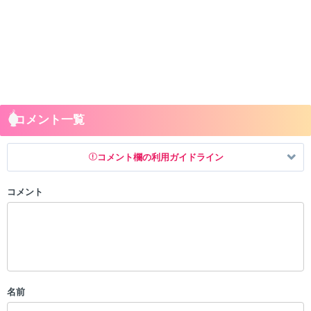
コメント一覧
コメント欄の利用ガイドライン
コメント
以下の書き込みを禁止とし、場合によってはコメント削除や書き込み制
限を行う可能性がございます。 あらかじめご了承ください。
・公序良俗に反する投稿
・スパムなど、記事内容と関係のない投稿
・誰かになりすます行為
・個人情報の投稿や、他者のプライバシーを侵害する投稿
名前
・一度削除された投稿を再び投稿すること
・外部サイトへの誘導や宣伝