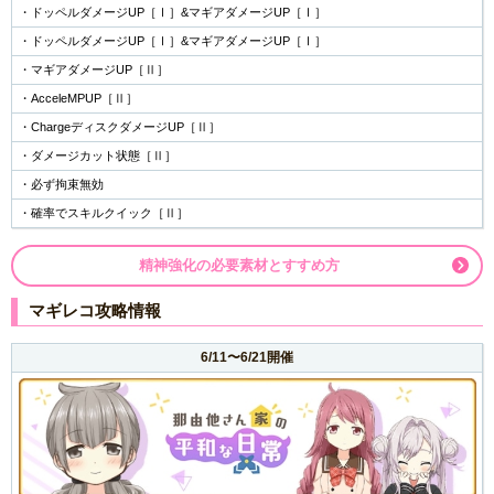
・ドッペルダメージUP［Ⅰ］&マギアダメージUP［Ⅰ］
・ドッペルダメージUP［Ⅰ］&マギアダメージUP［Ⅰ］
・マギアダメージUP［Ⅱ］
・AcceleMPUP［Ⅱ］
・ChargeディスクダメージUP［Ⅱ］
・ダメージカット状態［Ⅱ］
・必ず拘束無効
・確率でスキルクイック［Ⅱ］
精神強化の必要素材とすすめ方
マギレコ攻略情報
6/11〜6/21開催