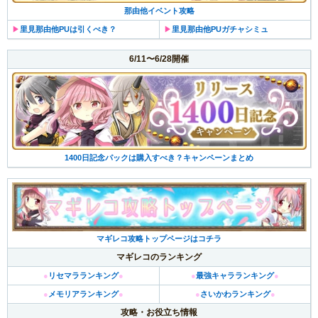
那由他イベント攻略
▶︎
里見那由他PUは引くべき？
▶︎
里見那由他PUガチャシミュ
6/11〜6/28開催
1400日記念パックは購入すべき？キャンペーンまとめ
マギレコ攻略トップページはコチラ
マギレコのランキング
●
リセマラランキング
●
●
最強キャラランキング
●
●
メモリアランキング
●
●
さいかわランキング
●
攻略・お役立ち情報