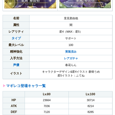
名前
里見那由他
属性
闇
レアリティ
星4（MAX：星5）
タイプ
サポート
最大レベル
100
精神強化
実装済み
入手方法
レアガチャ
声優
春花らん
キャラクターデザイン&星4イラスト:蒼樹うめ
イラスト
星5イラスト：ふてね
▶︎
マギレコ登場キャラ一覧
Lv.80
Lv.100
HP
23664
30714
ATK
7036
8214
DEF
7120
8285