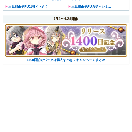
▶︎
里見那由他PUは引くべき？
▶︎
里見那由他PUガチャシミュ
6/11〜6/28開催
1400日記念パックは購入すべき？キャンペーンまとめ