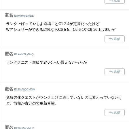
返信
った場合は、法的措置をとらせていただく場合もございますので、あら
かじめご理解くださいませ。
匿名
ID:M0MjkzMDE
ランク上げってやちよ道場ことC1-2-4が定番だったけど
Wアシュリーができる環境ならC6-5-5、C6-6-1やC9-36-1も速いぞ
返信
匿名
ID:kwNTkyNzQ
ランククエスト超級で240くらい貰えなかったか
返信
匿名
ID:EwNjQ0MDM
覚醒強化クエストがランク上げに適していないのは変わっていないけ
ど、情報が古いので更新希望。
返信
匿名
ID:QxMzcxMDA