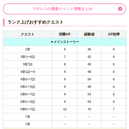
マギレコの最新イベント情報まとめ
ランク上げおすすめクエスト
クエスト
消費AP
経験値
AP効率
▼メインストーリー
2章
6
36
6
3章1〜6話
7
42
6
3章7話
8
48
6
4章1話〜5
8
48
6
4章6〜7話
9
54
6
5章1〜5話
8
48
6
5章6〜7話
9
54
6
6章1〜5話
9
54
6
6章6〜7話
10
70
7
7章
–
–
–
7章
–
–
–