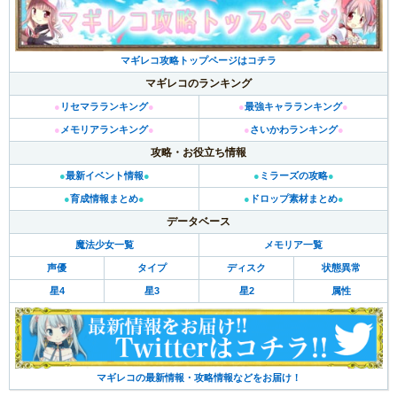
マギレコ攻略トップページはコチラ
マギレコのランキング
●
リセマラランキング
●
●
最強キャラランキング
●
●
メモリアランキング
●
●
さいかわランキング
●
攻略・お役立ち情報
●
最新イベント情報
●
●
ミラーズの攻略
●
●
育成情報まとめ
●
●
ドロップ素材まとめ
●
データベース
魔法少女一覧
メモリア一覧
声優
タイプ
ディスク
状態異常
星4
星3
星2
属性
マギレコの最新情報・攻略情報などをお届け！