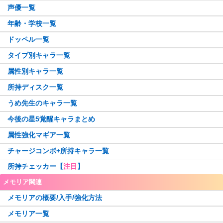
星4闇
星3光
ホーリーアリナ
常盤ななか
羽川翼
声優一覧
鹿目まどか
千歳ゆま
水着いろは
牧カオル
志伸あきら
暁美ほむら
美国織莉子
アリナ・グレイ
純美雨
神原駿河
年齢・学校一覧
星4無
星3闇
晴着まどか
安名メル
八九寺真宵
観鳥令
空穂夏希
呉キリカ
加賀見まさら
相野みと
御崎海香
里見灯花
ドッペル一覧
八雲みたま
阿見莉愛
粟根こころ
八神はやて
水着天音姉妹
三穂野せいら
桑水せいか
五十鈴れん
遊佐葉月
千石撫子
メリッサ
高町なのは
タイプ別キャラ一覧
晴着みたま
毬子あやか
タルト
恵萌花
土岐すなお
智珠らんか
二葉さな
かずみ
まどか先輩
柊ねむ
吉良てまり
エリザ
属性別キャラ一覧
リヴィア・メディロス
成見亜里紗
和泉十七夜
青葉ちか
晴着さやか
枇々木めぐる
夏目かこ
天音月夜
天音月咲
広江ちはる
由貴真里愛
水着杏子
所持ディスク一覧
篠目ヨヅル
戦場ヶ原ひたぎ
水着ほむら
アイドルレナちゃん
ラピヌ
春名このみ
リズ
奏遥香
日向茉莉
由良蛍
南津涼子
うめ先生のキャラ一覧
佐和月出里
フェリシアちゃん
千秋理子
笠音アオ
都ひなの
雪野かなえ
柚希ほとり
宮尾時雨
安積はぐむ
今後の星5覚醒キャラまとめ
人魚ももこ・みたま
コルボー
忍野忍
水着レナかえで
鈴鹿さくや
梓みふゆ
若菜つむぎ
時女静香
属性強化マギア一覧
ペレネル
柚希りおん
万年桜のウワサ
飾利潤
保澄雫
暁美ほむら(眼鏡Ver.)
香春ゆうな
鶴乃・フェリシア宅配ver.
チャージコンボ+所持キャラ一覧
いろはちゃん
やちよ・みふゆ始まりver.
美凪ささら
百江なぎさ
水着マミ
大庭樹里
所持チェッカー【
注目
】
史乃沙優希
ウワサのさな
深月フェリシア
牧野郁美
栗栖アレクサンドラ
美琴椿
メモリア関連
フェイト
七夕やちよ
矢宵かのこ
環うい
このは・葉月
桐野紗枝
メモリアの概要/入手/強化方法
いろは・やちよ 決戦ver.
波乗りさやか
木崎衣美里
更紗帆奈
神楽燦
かりん・アリナ
メモリア一覧
七瀬ゆきか
遊狩ミユリ
古町みくら
アニメホーリーマミ
正月静香