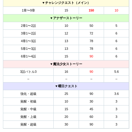
▼チャレンジクエスト（メイン）
1章〜9章
15
150
10
▼アナザーストーリー
2章1〜2話
10
50
5
3章1〜2話
12
72
6
4章1〜3話
13
78
6
5章1〜3話
13
78
6
6章1〜4話
15
90
6
▼魔法少女ストーリー
3話バトル3
16
90
5.6
–
–
–
–
▼曜日クエスト
強化・超級
25
90
3.6
覚醒・初級
10
30
3
覚醒・中級
15
45
3
覚醒・上級
20
60
3
覚醒・超級
30
90
3