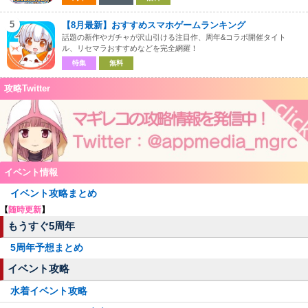
5
【8月最新】おすすめスマホゲームランキング
話題の新作やガチャが沢山引ける注目作、周年&コラボ開催タイト
ル、リセマラおすすめなどを完全網羅！
特集
無料
攻略Twitter
イベント情報
イベント攻略まとめ
【
随時更新
】
もうすぐ5周年
5周年予想まとめ
イベント攻略
水着イベント攻略