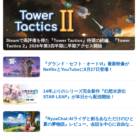
Steamで高評価を得た『Tower Tactics』待望の続編、『Tower
Tactics 2』2026年第3四半期に早期アクセス開始
『グランド・セフト・オートVI』最新映像が
NetflixとYouTubeに8月27日登場！
14年ぶりのシリーズ完全新作『幻想水滸伝
STAR LEAP』が本日から配信開始！
『RyzaChat:AIライザと創るあなただけのひと
夏の夢物語』レビュー。会話を中心に自由な冒
険を進めていくシステムはこれまでにない新鮮
な体験が楽しめる【先行プレイレポート】