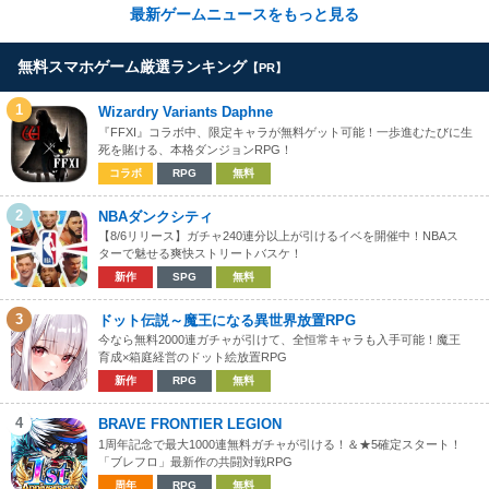
最新ゲームニュースをもっと見る
無料スマホゲーム厳選ランキング
【PR】
1
Wizardry Variants Daphne
『FFXI』コラボ中、限定キャラが無料ゲット可能！一歩進むたびに生
死を賭ける、本格ダンジョンRPG！
コラボ
RPG
無料
2
NBAダンクシティ
【8/6リリース】ガチャ240連分以上が引けるイベを開催中！NBAス
ターで魅せる爽快ストリートバスケ！
新作
SPG
無料
3
ドット伝説～魔王になる異世界放置RPG
今なら無料2000連ガチャが引けて、全恒常キャラも入手可能！魔王
育成×箱庭経営のドット絵放置RPG
新作
RPG
無料
4
BRAVE FRONTIER LEGION
1周年記念で最大1000連無料ガチャが引ける！＆★5確定スタート！
「ブレフロ」最新作の共闘対戦RPG
周年
RPG
無料