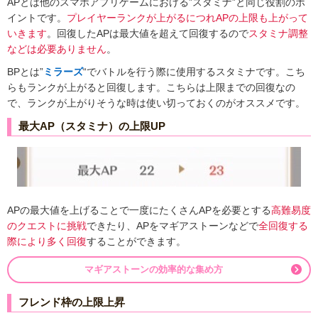
APとは他のスマホアプリゲームにおける”スタミナ”と同じ役割のポ
イントです。
プレイヤーランクが上がるにつれAPの上限も上がって
いきます
。回復したAPは最大値を超えて回復するので
スタミナ調整
などは必要ありません
。
BPとは”
ミラーズ
“でバトルを行う際に使用するスタミナです。こち
らもランクが上がると回復します。こちらは上限までの回復なの
で、ランクが上がりそうな時は使い切っておくのがオススメです。
最大AP（スタミナ）の上限UP
APの最大値を上げることで一度にたくさんAPを必要とする
高難易度
のクエストに挑戦
できたり、APをマギアストーンなどで
全回復する
際により多く回復
することができます。
マギアストーンの効率的な集め方
フレンド枠の上限上昇