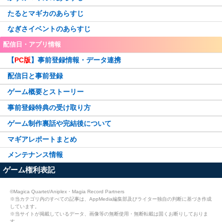
たるとマギカのあらすじ
なぎさイベントのあらすじ
配信日・アプリ情報
【
PC版
】事前登録情報・データ連携
配信日と事前登録
ゲーム概要とストーリー
事前登録特典の受け取り方
ゲーム制作裏話や完結後について
マギアレポートまとめ
メンテナンス情報
ゲーム権利表記
©Magica Quartet/Aniplex・Magia Record Partners
※当カテゴリ内のすべての記事は、AppMedia編集部及びライター独自の判断に基づき作成
しています。
※当サイトが掲載しているデータ、画像等の無断使用・無断転載は固くお断りしておりま
す。