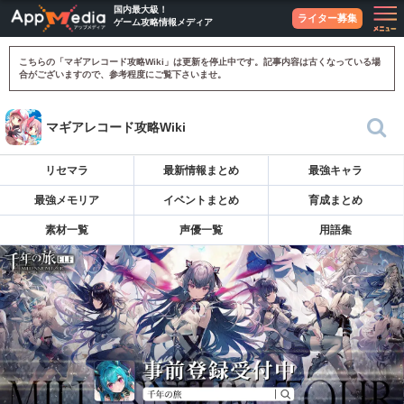
国内最大級！
ライター募集
ゲーム攻略情報メディア
こちらの「マギアレコード攻略Wiki」は更新を停止中です。記事内容は古くなっている場
合がございますので、参考程度にご覧下さいませ。
マギアレコード攻略Wiki
リセマラ
最新情報まとめ
最強キャラ
最強メモリア
イベントまとめ
育成まとめ
素材一覧
声優一覧
用語集