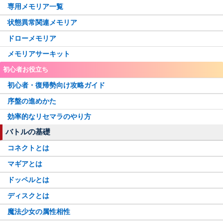
専用メモリア一覧
煌里ひかる
アニメやちよ
Xmas梨花れん
那由他・みかげ
ドッペル杏子
最終タルト
状態異常関連メモリア
藍家ひめな
バレンタインなぎさ
氷室ラビ
アニメウワサの鶴乃
水着万年桜
アニメレナ
ドローメモリア
水樹塁
シスターももこ
有愛うらら
メモリアサーキット
小さなキュゥべえ
巫女環姉妹
水着まどか
【
New
】
初心者お役立ち
吸血鬼十七夜
三輪みつね
初心者・復帰勢向け攻略ガイド
八雲みかげ
究極まどか先輩
序盤の進めかた
灯花・ねむ聖夜ver.
ミヌゥ
効率的なリセマラのやり方
アシュリー
紅晴結菜
バトルの基礎
魔女イザボー
まどか・いろは
コネクトとは
里見那由他
昴かずみ
マギアとは
入名クシュ
アニメいろは
ドッペルとは
三浦旭
F織莉子
ディスクとは
イザボー
真井あかり
魔法少女の属性相性
黒江