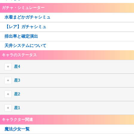
ガチャ・シミュレーター
水着まどかガチャシミュ
【レア】ガチャシミュ
排出率と確定演出
天井システムについて
キャラのステータス
星4
星4火
星3
御園かりん
星4水
星3火
星2
十咎ももこ
水波レナ
綾野梨花
由比鶴乃
星4木
星3水
星1
佐倉杏子
静海このは
ウワサの鶴乃
胡桃まなか
巴マミ
詩音千里
環いろは
キャラクター関連
眞尾ひみか
星4光
星3木
美樹さやか
江利あいみ
三栗あやめ
ホーリーマミ
竜城明日香
黒(匿名希望)
天乃鈴音
魔法少女一覧
アルティメットまどか
秋野かえで
梢麻友
伊吹れいら
七海やちよ