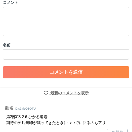
コメント
以下の書き込みを禁止とし、場合によってはコメント削除や書き込み制
限を行う可能性がございます。 あらかじめご了承ください。
・公序良俗に反する投稿
・スパムなど、記事内容と関係のない投稿
・誰かになりすます行為
・個人情報の投稿や、他者のプライバシーを侵害する投稿
名前
・一度削除された投稿を再び投稿すること
・外部サイトへの誘導や宣伝
・アカウントの売買など金銭が絡む内容の投稿
・各ゲームのネタバレを含む内容の投稿
・その他、管理者が不適切と判断した投稿
コメントの削除につきましては下記フォームより申請をいた
だけますでしょうか。
最新のコメントを表示
コメントの削除を申請する
※投稿内容を確認後、順次対応さ
せていただきます。ご了承ください。
匿名
ID:c5MzQ3OTU
※一度削除したコメントは復元ができませんのでご注意くだ
第2部C3-2-6 ひかる道場
さい。
期待の欠片無印が減ってきたときについでに回るのもアリ
また、過度な利用規約の違反や、弊社に損害の及ぶ内容の書き込みがあ