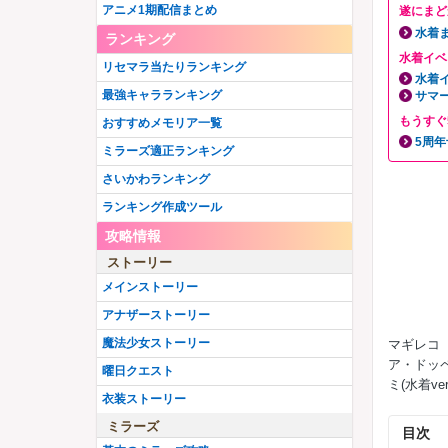
アニメ1期配信まとめ
遂にまど
水着
ランキング
水着イベ
リセマラ当たりランキング
水着
最強キャラランキング
サマ
もうすぐ
おすすめメモリア一覧
5周
ミラーズ適正ランキング
さいかわランキング
ランキング作成ツール
攻略情報
ストーリー
メインストーリー
アナザーストーリー
魔法少女ストーリー
マギレコ
ア・ドッ
曜日クエスト
ミ(水着v
衣装ストーリー
ミラーズ
目次