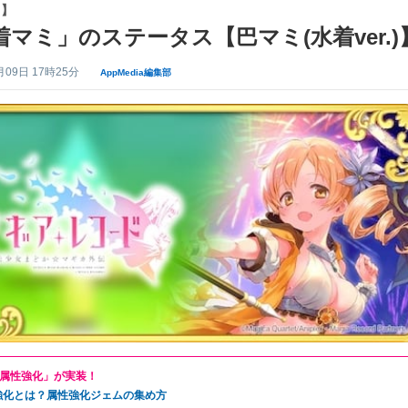
コ】
着マミ」のステータス【巴マミ(水着ver.)
月09日 17時25分
AppMedia編集部
属性強化」が実装！
強化とは？属性強化ジェムの集め方