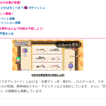
かの水着が登場!
/
まどかは引くべき？
ガチャシミュ
ント開催！
イベント攻略
ーミッション攻略
5周年!みんなで内容を予想しよう!
年予想まとめ
もっと見る
arrow_forward_ios
（マギアレコード）における「水着マミ（木・星4-5）」のステータス、マギ
ペルの性能、精神強化スキル・アビリティなどを紹介しています。さらに「巴
er.)」の覚醒絵も掲載しています。
Mute