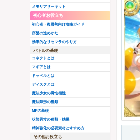
水樹塁
アニメウワサの鶴乃
アニメレナ
メモリアサーキット
シスターももこ
小さなキュゥべえ
有愛うらら
初心者お役立ち
巫女環姉妹
吸血鬼十七夜
水着まどか
【
New
】
初心者・復帰勢向け攻略ガイド
三輪みつね
八雲みかげ
序盤の進めかた
究極まどか先輩
灯花・ねむ聖夜ver.
効率的なリセマラのやり方
ミヌゥ
アシュリー
バトルの基礎
紅晴結菜
魔女イザボー
コネクトとは
まどか・いろは
里見那由他
マギアとは
昴かずみ
入名クシュ
ドッペルとは
アニメいろは
三浦旭
ディスクとは
F織莉子
イザボー
魔法少女の属性相性
真井あかり
黒江
魔法陣形の種類
悪魔ほむらちゃん
MPの基礎
水着黒江
状態異常の種類・効果
精神強化の必要素材とすすめ方
その他お役立ち