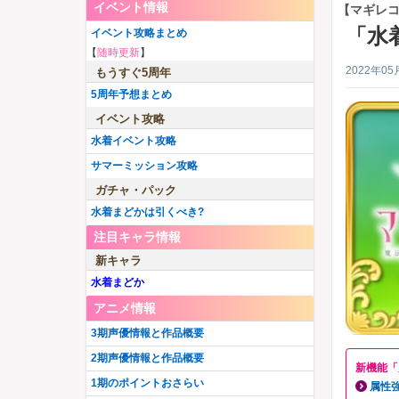
イベント情報
【マギレ
「水
イベント攻略まとめ
【
随時更新
】
2022年05
もうすぐ5周年
5周年予想まとめ
イベント攻略
水着イベント攻略
サマーミッション攻略
ガチャ・パック
水着まどかは引くべき?
注目キャラ情報
新キャラ
水着まどか
アニメ情報
3期声優情報と作品概要
2期声優情報と作品概要
新機能「
1期のポイントおさらい
属性