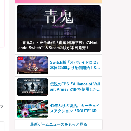
『青鬼2』・完全新作『青鬼 臨海学校』のNint
endo Switch™＆Steam®版が本日発売！
Switch版『オバケイドロ２』
本日22:00より配信開始！&D
LC『追加キャラクターパック
１』が登場！
伝説のFPS『Alliance of Vali
ant Arms』のIPを使用した新
作プロジェクトが2026年内サ
ービス開始！
41年ぶりの復活。カーチェイ
マ
スアクション『ROUTE16R』
とファン必見の『ROUTE16
COLLECTION』が同時発売
最新ゲームニュースをもっと見る