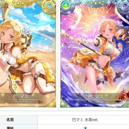
名前
巴マミ 水着ver.
属性
木