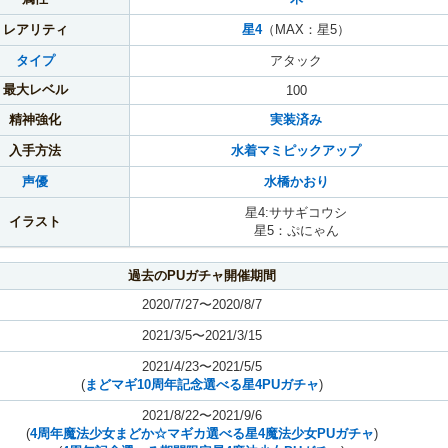
レアリティ
星4
（MAX：星5）
タイプ
アタック
最大レベル
100
精神強化
実装済み
入手方法
水着マミピックアップ
声優
水橋かおり
星4:ササギコウシ
イラスト
星5：ぷにゃん
過去のPUガチャ開催期間
2020/7/27〜2020/8/7
2021/3/5〜2021/3/15
2021/4/23〜2021/5/5
(
まどマギ10周年記念選べる星4PUガチャ
)
2021/8/22〜2021/9/6
(
4周年魔法少女まどか☆マギカ選べる星4魔法少女PUガチャ
)