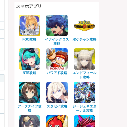
スマホアプリ
FGO攻略
イナイレクロス
ポケチャン攻略
攻略
NTE攻略
パワアド攻略
エンドフィール
ド攻略
アークナイツ攻
スタセイ攻略
ジージェネエタ
略
ーナル攻略