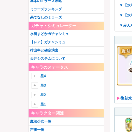
基本のミラーズ攻略
▼
ミラーズランキング
▼
果てなしのミラーズ
▼み
ガチャ・シミュレーター
水着まどかガチャシミュ
【レア】ガチャシミュ
排出率と確定演出
天井システムについて
キャラのステータス
星4
星4火
星3
御園かりん
星4水
星3火
星2
▶︎
復刻水
十咎ももこ
水波レナ
綾野梨花
由比鶴乃
星4木
星3水
星1
佐倉杏子
静海このは
ウワサの鶴乃
胡桃まなか
キャラクター関連
巴マミ
詩音千里
環いろは
星4光
星3木
眞尾ひみか
美樹さやか
江利あいみ
三栗あやめ
魔法少女一覧
ホーリーマミ
竜城明日香
黒(匿名希望)
アルティメットまどか
秋野かえで
星4闇
星3光
天乃鈴音
梢麻友
伊吹れいら
七海やちよ
声優一覧
ホーリーアリナ
常盤ななか
鹿目まどか
千歳ゆま