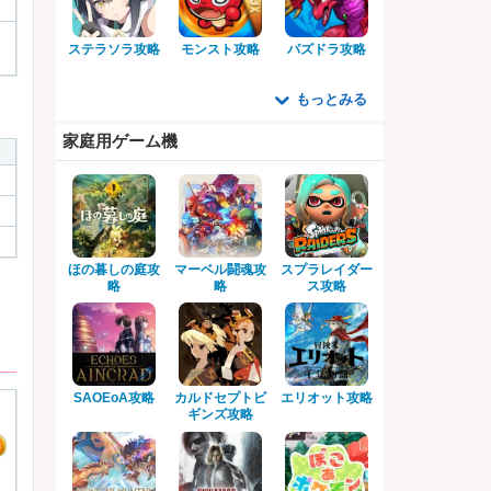
ステラソラ攻略
モンスト攻略
パズドラ攻略
もっとみる
家庭用ゲーム機
ほの暮しの庭攻
マーベル闘魂攻
スプラレイダー
略
略
ス攻略
SAOEoA攻略
カルドセプトビ
エリオット攻略
ギンズ攻略