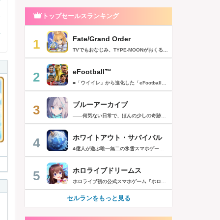
トップセールスランキング
Fate/Grand Order
1
TVでもおなじみ、TYPE-MOONがおくるFateのRPG！ スマホでも本格的なRPGが楽しめる。 文字数にして500万字超という、圧倒的なボリュームを堪能できるストーリー！ 本編以外にもキャラクターごとにストーリーを用意し、Fateファンも今回はじめてFateの世界を体験される方も十分満足いただける内容となっています。 【あらすじ】 西暦2015年。 地球の未来を観測するカルデアは、2017年以降の人類史が崩壊している事実を確認した。 昨日まで確かに存在していた2115年までの“約束された未来”は、何の前触れもなく突如として消え去ったのだ。 なぜ。どうして。だれが。どうやって。 西暦2004年 日本 ある地方都市。 ここに今まではなかった、「観測できない領域」が現れたと。 カルデアはこれを人類絶滅の原因と仮定し、いまだ実験段階だった第六の実験を決行する事となった。 それは過去への時間旅行。 人間を霊子化させて過去に送りこみ、事象に介入する事で時空の特異点を解明、あるいは破壊する禁断の儀式。 その名を人理守護指令、グランドオーダー。 人類を守るために人類史に立ち向かう、運命と戦うものたちの総称である。 【ゲーム概要】 スマホに最適化された簡単操作のコマンドオーダーバトル！ プレイヤーはマスターとなって英霊たちを操り敵を倒し謎を解明していく。 好みの英霊で戦うか、強い英霊で戦うかバトルスタイルはプレイヤーしだい。 ◆豪華声優陣が続々参加 青木志貴、茜屋日海夏、赤羽根健治、明坂聡美、浅川悠、朝日奈丸佳、阿澄佳奈、阿部彬名、阿部敦、阿部里果、雨宮天、新井里美、井口裕香、井澤詩織、石川界人、石川由依、石谷春貴、伊瀬茉莉也、市ノ瀬加那、伊藤彩沙、伊藤かな恵、伊東健人、伊藤静、伊藤美紀、稲田徹、井上和彦、井上喜久子、井上麻里奈、伊丸岡篤、石見舞菜香、上坂すみれ、植田佳奈、上田麗奈、内田真礼、内田雄馬、内山昂輝、梅原裕一郎、江川央生、江口拓也、江越彬紀、遠藤綾、大久保瑠美、大空直美、大塚明夫、大塚芳忠、大原さやか、大和田仁美、岡本信彦、置鮎龍太郎、小倉唯、小澤亜李、小野賢章、小野大輔、小野友樹、小見川千明、かかずゆみ、柿原徹也、加隈亜衣、笠間淳、加瀬康之、門脇舞以、金元寿子、神尾晋一郎、茅野愛衣、川澄綾子、河西健吾、川野剛稔、神奈延年、鬼頭明里、木村珠莉、木村良平、桐本拓哉、釘宮理恵、久野美咲、黒木ほの香、黒田崇矢、桑原由気、KENN、高野麻里佳、古賀葵、小清水亜美、後藤邑子、小西克幸、小林千晃、小林ゆう、小林裕介、小原好美、小松未可子、子安武人、小山力也、近藤玲奈、斎賀みつき、西前忠久、斉藤壮馬、斎藤千和、坂本真綾、佐倉綾音、櫻井孝宏、佐藤聡美、佐藤利奈、沢城みゆき、下屋則子、島﨑信長、嶋村侑、庄司宇芽香、白石晴香、新垣樽助、真堂圭、末柄里恵、杉田智和、杉山紀彰、鈴木達央、鈴木崚汰、鈴代紗弓、鈴村健一、諏訪彩花、諏訪部順一、関俊彦、関智一、瀬戸麻沙美、芹澤優、仙台エリ、千本木彩花、園崎未恵、大地葉、高乃麗、高野直子、高橋花林、高橋李依、高山みなみ、武内駿輔、竹内良太、武田華、田中敦子、田中美海、田中理恵、谷山紀章、種﨑敦美、種田梨沙、田丸篤志、田村睦心、田村ゆかり、丹下桜、千葉繁、千葉翔也、津田健次郎、紡木吏佐、鶴岡聡、寺崎裕香、寺島拓篤、東山奈央、土岐隼一、飛田展男、戸松遥、豊永利行、鳥海浩輔、中井和哉、中田譲治、長縄まりあ、仲村美沙希、中村悠一、名塚佳織、生天目仁美、浪川大輔、能登麻美子、野中藍、乃村健次、土師孝也、長谷川育美、花江夏樹、花澤香菜、花守ゆみり、早見沙織、原由実、春野杏、潘めぐみ、日岡なつみ、日笠陽子、日野聡、平川大輔、ファイルーズあい、福圓美里、福西勝也、福山潤、藤井隼、藤沼建人、ブリドカットセーラ恵美、古川慎、保志総一朗、星野貴紀、堀内賢雄、堀江由衣、本多真梨子、本多陽子、本渡楓、前野智昭、M・A・O、増田俊樹、Machico、松風雅也、真殿光昭、マフィア梶田、三上哲、三木眞一郎、水樹奈々、水島大宙、水橋かおり、緑川光、水瀬いのり、南央美、峯田茉優、宮野真守、宮本充、村瀬歩、森川智之、森田了介、森永千才、森なな子、諸星すみれ、安井邦彦、山路和弘、山下大輝、山下七海、山寺宏一、山根綺、山野井仁、山村響、悠木碧、ゆかな、遊佐浩二、吉野裕行、佳村はるか、米澤円、若林直美、和氣あず未、和多田美咲（50音順） ◆全体構成・メインシナリオ・シナリオ・総監督 奈須きのこ ◆リードキャラクターデザイナー 武内崇 ◆アートディレクション TYPE-MOON ◆メインシナリオ・シナリオ執筆 東出祐一郎、桜井光 水瀬葉月、星空めてお ◆ゲストライター amphibian、虚淵玄（ニトロプラス）、acpi、ＯＫＳＧ（TYPE-MOON）、経験値、小太刀右京、三田誠、たけのこ星人、橘公司、田中天（株式会社フラッグノーツ）、成田良悟、鋼屋ジン、ひろやまひろし、円居挽、茗荷屋甚六、矢野俊策（株式会社フラッグノーツ）、リヨ（50音順） ◆キャラクターデザイン I-IV、蒼月タカオ（TYPE-MOON）、AKIRA、Azusa、東冬、荒野、Anmi、池澤真、石田あきら、いみぎむる、兔ろうと、羽海野チカ、大森葵、岡崎武士、okojo、およ、加藤いつわ、カワグチタケシ、きばどりリュー、桐原小鳥、ギンカ、倉花千夏、黒星紅白、小梅けいと、近衛乙嗣、小松崎類、こやまひろかず（TYPE-MOON）、西藤浩樹（LASENGLE）、saitom、坂本みねぢ、佐々木少年、サテー、色素、縞うどん（TYPE-MOON）、島田フミカネ、しまどりる、sime、下越（TYPE-MOON）、シャカＰ（LASENGLE）、白浜鴎、しらび、白峰、真じろう、STAR影法師、曽我誠、タイキ、高橋慶太郎、高山箕犀、竹、武中英雄、武梨えり、たけのこ星人、TAKOLEGS、田島昭宇、タスクオーナ、danciao、中央東口、CHOCO、悌太、Dd、天空すふぃあ、DANGERDROP、toi8、トリダモノ、中原、なまにくATK、西出ケンゴロー、nipi、ネコタワワ、NOCO、pako、林けゐ、原田たけひと、春野友矢、ばん！、Bすけ、左、ヒライユキオ、平野稜二、広江礼威、ひろやまひろし、PFALZ、ぶくろて、huke、BLACK（TYPE-MOON）、古海鐘一、BUNBUN、hou、ホトソウカ、本庄雷太、前田浩孝、マシマサキ、また、松竜、Mika Pikazo、緑川美帆、三輪士郎、村山竜大、めろん22、望月けい、元村人、森井しづき、森山大輔、山中虎鉄、YOCO_N（LASENGLE）、余湖裕輝、米山舞、La-na、lack、リヨ、Ryota-H、輪くすさが、redjuice、ReDrop、ろび～な、ワダアルコ、渡れい（50音順） このアプリケーションには、（株）ＣＲＩ・ミドルウェアの「CRIWARE（TM）」が使用されています。
eFootball™
2
■「ウイイレ」から進化した「eFootball™」 人気サッカーゲーム「ウイニングイレブン」が「eFootball™」とタイトルを変え、大きく進化して生まれ変わりました。「eFootball™」で新しいサッカーゲームを体感しましょう！ ■はじめての方でも安心 ダウンロード後は、実践を交えたステップアップ方式のチュートリアルで直感的に基本操作を覚えることができます！さらに、チュートリアルを全てクリアすると、リオネル メッシがもらえます！！ また、試合の面白さや爽快感を楽しんでいただくためにスマートアシストを実装。 複雑な操作をしなくても、華麗なドリブルやパスで相手をかわして強烈なシュートでゴールを奪うことができます！ 【基本的な遊び方】 ■好きなチームで始めよう 欧州、米州、アジアなど世界各国のクラブやナショナルチームなどお気に入りのチームでスタートできます！ ■選手を獲得しましょう チームを作成したら、選手を獲得しましょう。現役のスーパースターや、歴史に残るレジェンドたちが、あなたのクラブでの活躍を待っています！ ・スペシャル選手リスト 現実の試合で大活躍した選手や、注目リーグの選手、レジェンドなどの特別な選手を獲得できます。 ・スタンダード選手リスト 好きな選手を獲得できます。条件を設定して絞り込むことができます。 ・監督リスト さまざまな戦術や得意な育成タイプを持った監督を獲得できます。 ■試合を楽しもう 獲得した選手でチームを編成したら、いよいよ試合に挑戦！ AIを相手に腕を磨いたり、オンライン対戦でランキングを競ったり、楽しみ方はあなた次第です。 ・対AI戦で腕を磨く 注目リーグのチームやナショナルチームを相手に戦うイベントなど、サッカーシーズンに合わせたさまざまなテーマのイベントが開催されています。 また、10段階にレベル分けされたDivision制の「eFootball™ リーグ」で楽しみながらレベルアップしていくことも可能です！ ・対人戦で実力を試す Division制の全ユーザーとランキングを競う「eFootball™ リーグ」や、毎週開催される様々なイベントで、オンラインでのリアルタイム対戦を楽しむことができます。あなたのドリームチームで、最高峰のDivision 1を目指しましょう！ ・友達と最大3vs3の対戦を楽しむ フレンドマッチ機能を使って、友達と対戦することができます。育て上げたチームの強さを友達に見せつけましょう！ また、最大3vs3の協力対戦も可能。友達とオンラインで集まって対戦を楽しみましょう！ ■選手を育てる 獲得した選手は、選手種別によっては成長させることができます。 試合に出場させたり、ゲーム内アイテムを使用したりして、選手のレベルを上げる事で入手できる「タレントポイント」で、能力パラメータを上昇させましょう。 より自分好みの選手にしたい場合は、手動でポイントを割り振りましょう。 ポイントの割り振りに迷った場合は、[おまかせ]で設定することもできます。 自分だけのお気に入りの選手に育て上げましょう！ 【もっと楽しむ】 ■Live Updateを毎週配信 選手の移籍や、現実の試合での活躍が反映される「Live Update」を搭載。 毎週配信される「Live Update」を参考に、スカッドを編成し試合に挑みましょう。 ■スタジアムをカスタマイズ 試合中のスタジアムに反映されるコレオ・オブジェクトなどのスタジアムパーツをカスタマイズできます。 思い通りのスタジアムにアレンジして、ゲーム体験を彩りましょう！ ※居住国・地域が以下のお客様には、eFootball™ コインによるルートボックス施策をご提供しておりません。 ベルギー、ブラジル(18歳未満) 【最新情報について】 本商品は、新機能やモードの追加、ゲームプレイ・イベントのアップデートを継続的に行っていきます。 最新情報は「eFootball™」公式サイトをご確認ください。 【ダウンロードについて】 本アプリをダウンロードするためには、ストレージに約3.3GBの空き容量が必要となります。 あらかじめ3.3GB以上の容量を空けてからダウンロードを行っていただけますようお願いします。 ダウンロード時はWi-Fi環境で接続することを推奨いたします。 ※アップデートにつきましても同様となります。 【通信環境について】 本アプリはオンラインゲームです。通信可能な環境でお楽しみください。
ブルーアーカイブ
3
――何気ない日常で、ほんの少しの奇跡を見つける物語 Yostarが贈る学園×青春×物語RPG『ブルーアーカイブ -Blue Archive-』！ 先生として、個性豊かで魅力的な生徒たちと共に、一風変わった学園都市キヴォトスの 日常を過ごそう！ ■あらすじ ここは学園都市キヴォトス。 数千の学園からなる超巨大学園都市では、日々トラブルが絶えない。 この問題に対応すべく、連邦生徒会長によって連邦捜査部【シャーレ】が設立された。 この物語は【シャーレ】の顧問となる先生とそれに協力する生徒たちと学園都市での日常を 描いた物語である。 ▼可愛いキャラクターが活躍する3Dバトル 大迫力の3Dリアルタイムバトル！ 可愛いキャラクター達が画面いっぱいに所狭しと大活躍。 あなたは先生として、生徒たちを指揮しよう！ ▼個性豊かなキャラクターを彩るハイクオリティの2Dアニメーション 美少女キャラクターたちが綺麗な2Dアニメーションであなたを迎えてくれる！ 仲良くなると特別なアニメーションが見れることもあるぞ！ ▼生徒たちと絆を深めて彼女たちと特別な日常を過ごそう！ 一緒にいる時間が長ければ長いほど、彼女たちはあなたとの絆は深まっていく。 そんな彼女たちとの日々が、きっとあなたの日常を特別なものに！ ▼公式Twitter https://twitter.com/Blue_ArchiveJP ▼公式サイト https://bluearchive.jp/ (C)Yostar, Inc.
ホワイトアウト・サバイバル
4
4億人が遊ぶ唯一無二の氷雪スマホゲーム！サクッと爽快！みんなで極寒サバイバル ！ 猛吹雪に襲われ、かつての世界は崩壊。人類の文明の灯火は、氷雪の中で今にも消えかかっている…。 生存者達よ、今こそ立ち上がれ！——仲間を率いて希望の灯りをともし、凍てつく大地に新たな拠点を築こう！ さらに新規ユーザー限定でSSR英雄「ジャスミン」が無料で仲間入り！ 彼女と共に氷原の奥地へと踏み込み、吹雪の中に潜む未知の脅威に立ち向かおう！ 【ゲームの特徴】 ◆領地再建！凍土に希望の光を！ 大溶鉱炉に火を灯すことから始めて、積もった雪を溶かして領土を開拓しよう！ 法令を発布して人員を的確に配置すれば、拠点の建設効率がぐんとアップ！ ◆放置で楽々、資源を効率ストック！ ワンタップで英雄を派遣するだけで、見守りは不要！ オフライン中も資源は自動でたっぷり蓄積されて、戻れば報酬が山盛り！極寒サバイバルでも、もう怖くない！ ◆お手軽に始められる氷雪ミニゲーム！ ミニゲームが次々と登場！「穴釣り選手権」でレア生物図鑑を解放し、「除雪隊」で雪山の宝を発見しよう！ スキマ時間でも気軽にプレイできて、雪原ライフは楽しさ満載！ ◆戦略を駆使して、英雄で敵を撃退！ 英雄はレベル共有で育成の手間いらずで、スキルを活かせば様々な難関を攻略可能！ 最強チームを組み上げて、敵を圧倒しよう！ ◆協力プレイで、凍土制覇を目指そう！ 同盟の支援で負傷者の治療や育成もスピードアップ！ 作戦を練って仲間と役割分担すれば戦力倍増！勝利の喜びをみんなで分かち合おう！ さらにたくさんのコンテンツをお届けいたします： ◆オフィシャルサイト: https://whiteoutsurvival.centurygames.com/ja ◆X: https://x.com/WOS_Japan ◆Facebook: https://www.facebook.com/WhiteoutSurvival ◆Discord: https://discord.gg/whiteoutsurvival ◆YouTube: https://www.youtube.com/@WhiteoutSurvivalOfficial_JA ◆TikTok: https://www.tiktok.com/@howasaba.jp
ホロライブドリームス
5
ホロライブ初の公式スマホゲーム『ホロライブドリームス(ホロドリ)』がリズム&RPGとして登場！ リズムゲームを中心に、テーマパークの発展やミニゲームなど多彩なコンテンツを収録！ 総勢50名以上のホロライブメンバーが登場し、初期収録楽曲はなんと150曲以上！ ホロライブのファンも、初めての方も幅広く楽しめる作品で、遊び方はあなた次第！ ▼本格リズムゲーム▼ 公式MVやライブ映像を背景に、本格リズムゲームが楽しめる！ 自分だけのオリジナル譜面を作って公開できる「クリエイト譜面」機能を搭載！ ・超高難度のやり込み譜面 ・タレントへの愛を詰め込んだ譜面 ・みんなで楽しめるネタ譜面 などなど、世界中のプレイヤーがつくった譜面で遊んで、楽しさ無限大！ リズムゲームが苦手な方でもオート機能で安心して遊べる！ タレント育成/編成でスコアアップを目指そう！ ▼初期収録楽曲は150曲以上▼ ホロライブ楽曲から人気カバー楽曲まで幅広く収録！ 最新ヒットから定番曲までラインナップ！ 【ホロライブ楽曲】 ・ビビデバ ・Shiny Smily Story ・BLUE CLAPPER ほか 【カバー楽曲】 ・勇者 ・メギツネ ・わたしの一番かわいいところ ほか ▼ゲームの舞台はテーマパーク▼ 舞台は、世界のどこかに浮かぶ無人島。 ホロライブメンバーと力を合わせ、夢のテーマパークを発展させていく。 リズムゲームやミニゲームをプレイしてクエストを進行しパークを発展させよう！ ホロメンクエストをプレイすることで、操作タレントが増えていく！ 推しホロメンを解放して、夢のテーマパークを作り上げよう！ ホロライブらしさあふれる施設も多数登場！ このゲームだけのオリジナルストーリーも展開！ 夢のテーマパーク完成を目指そう！ ▼1人でもみんなでも楽しめるミニゲーム▼ ひとりでも、みんなでも楽しめる多彩なミニゲームを収録！ マルチプレイ搭載で、協力や対戦で盛り上がろう！ 難しいアクションが苦手な方でも楽しめるシンプル操作のミニゲームも収録！ 短時間で遊べるカジュアルなものから、繰り返し挑戦したくなるやり込み系まで幅広くラインナップ！ プレイして報酬を獲得し、育成やパーク発展をさらに加速させよう！ ▼公式サイト：https://www.hololive-dreams.com ▼利用規約：https://www.hololive-dreams.com/terms ▼プライバシーポリシー：https://qualiarts.jp/privacy ▼Ⓒ COVER / Ⓒ QualiArts, Inc. +++++++++++++++++++++++++++++++++++++++++++++++++++++++++++ このアプリケーションには、株式会社Live2Dの「Live2D」が使用されています。
セルランをもっと見る