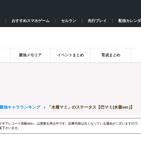
おすすめスマホゲーム
セルラン
先行プレイ
配信カレンダ
最強メモリア
イベントまとめ
育成まとめ
最強キャラランキング
「水着マミ」のステータス【巴マミ(水着ver.)】
マギアレコード攻略Wiki」は更新を停止中です。記事内容は古くなっている場合がございますので、
覧下さいませ。