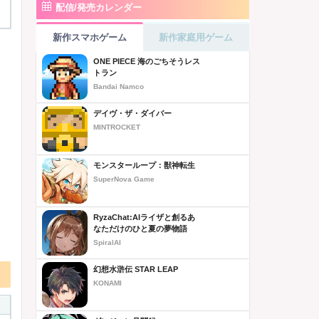
配信/発売カレンダー
新作スマホゲーム
新作家庭用ゲーム
ONE PIECE 海のごちそうレス
トラン
Bandai Namco
デイヴ・ザ・ダイバー
MINTROCKET
モンスターループ：獣神転生
SuperNova Game
RyzaChat:AIライザと創るあ
なただけのひと夏の夢物語
SpiralAI
幻想水滸伝 STAR LEAP
KONAMI