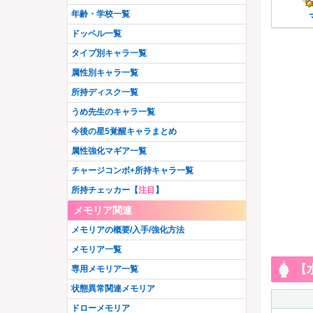
暁美ほむら
美国織莉子
星4無
星3闇
羽川翼
水着いろは
牧カオル
志伸あきら
年齢・学校一覧
アリナ・グレイ
純美雨
晴着まどか
安名メル
呉キリカ
加賀見まさら
八雲みたま
阿見莉愛
神原駿河
八九寺真宵
観鳥令
空穂夏希
ドッペル一覧
相野みと
御崎海香
粟根こころ
八神はやて
五十鈴れん
遊佐葉月
晴着みたま
毬子あやか
里見灯花
水着天音姉妹
三穂野せいら
桑水せいか
タイプ別キャラ一覧
千石撫子
メリッサ
タルト
恵萌花
かずみ
まどか先輩
リヴィア・メディロス
成見亜里紗
高町なのは
土岐すなお
智珠らんか
二葉さな
属性別キャラ一覧
柊ねむ
吉良てまり
和泉十七夜
青葉ちか
天音月夜
天音月咲
篠目ヨヅル
戦場ヶ原ひたぎ
エリザ
晴着さやか
枇々木めぐる
夏目かこ
所持ディスク一覧
広江ちはる
由貴真里愛
水着ほむら
リズ
奏遥香
佐和月出里
フェリシアちゃん
水着杏子
アイドルレナちゃん
ラピヌ
春名このみ
うめ先生のキャラ一覧
日向茉莉
由良蛍
千秋理子
雪野かなえ
柚希ほとり
人魚ももこ・みたま
コルボー
南津涼子
笠音アオ
都ひなの
今後の星5覚醒キャラまとめ
宮尾時雨
忍野忍
梓みふゆ
ペレネル
柚希りおん
安積はぐむ
水着レナかえで
鈴鹿さくや
属性強化マギア一覧
若菜つむぎ
万年桜のウワサ
暁美ほむら(眼鏡Ver.)
時女静香
飾利潤
保澄雫
チャージコンボ+所持キャラ一覧
香春ゆうな
いろはちゃん
百江なぎさ
鶴乃・フェリシア宅配ver.
やちよ・みふゆ始まりver.
美凪ささら
所持チェッカー【
注目
】
水着マミ
史乃沙優希
牧野郁美
大庭樹里
ウワサのさな
深月フェリシア
メモリア関連
栗栖アレクサンドラ
フェイト
環うい
美琴椿
七夕やちよ
矢宵かのこ
このは・葉月
メモリアの概要/入手/強化方法
いろは・やちよ 決戦ver.
更紗帆奈
桐野紗枝
波乗りさやか
木崎衣美里
神楽燦
メモリア一覧
七瀬ゆきか
古町みくら
かりん・アリナ
遊狩ミユリ
【
アニメホーリーマミ
専用メモリア一覧
煌里ひかる
Xmas梨花れん
正月静香
アニメやちよ
那由他・みかげ
状態異常関連メモリア
最終タルト
バレンタインなぎさ
ドッペル杏子
藍家ひめな
氷室ラビ
ドローメモリア
水着万年桜