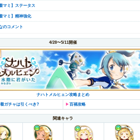
【水着マミ】ステータス
【水着マミ】精神強化
んなのコメント
4/28〜5/11開催
ナハトメルヒェン攻略まとめ
着ガチャは引くべき?
▶︎
百禍攻略
関連キャラ