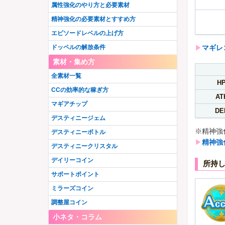
属性強化のやり方と必要素材
精神強化の必要素材とすすめ方
エピソードレベルの上げ方
▶︎
マギレ
ドッペルの解放条件
素材・集め方
全素材一覧
H
CCの効率的な稼ぎ方
AT
マギアチップ
DE
デスティニージェム
※精神強
デスティニーボトル
▶︎
精神強
デスティニークリスタル
デイリーコイン
所持
サポートポイント
ミラーズコイン
調整屋コイン
小ネタ・コラム