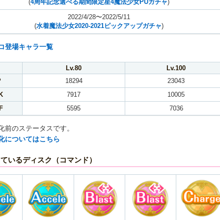
(
4周年記念選べる期間限定星4魔法少女PUガチャ
)
2022/4/28〜2022/5/11
(
水着魔法少女2020-2021ピックアップガチャ
)
コ登場キャラ一覧
Lv.80
Lv.100
P
18294
23043
K
7917
10005
F
5595
7036
化前のステータスです。
化についてはこちら
しているディスク（コマンド）