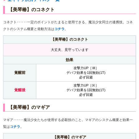
【美琴椿】のコネクト
コネクト‥‥‥一定のポイントがたまると使用できる、魔法少女同士の連携技。コネ
クトのシステム概要と発動方法は
コチラ
。
【美琴椿】のコネクト
大丈夫、見守っています
効果
攻撃力UP［Ⅶ］
覚醒前
デバフ効果を1回無効(1T)
必ず回避
攻撃力UP［Ⅸ］
覚醒後
デバフ効果を1回無効(1T)
必ず回避
【美琴椿】のマギア
マギア‥‥‥魔法少女たちが使用する必殺技のこと。マギアのシステム概要と効果一
覧は
コチラ
。
【美琴椿】のマギア