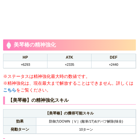
美琴椿の精神強化
HP
ATK
DEF
+6293
+2335
+2440
※ステータスは精神強化最大時の数値です。
※精神強化は、現在最大まで解放することはできません。詳しくは
こちら
をご覧ください。
【美琴椿】の精神強化スキル
【美琴椿】の獲得可能スキル
効果
防御力DOWN［Ⅴ］(敵単/1T)&デバフ解除(味全)
発動ターン
10ターン