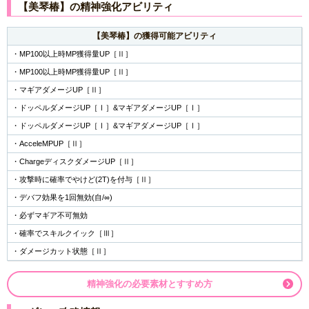
【美琴椿】の精神強化アビリティ
【美琴椿】の獲得可能アビリティ
・MP100以上時MP獲得量UP［Ⅱ］
・MP100以上時MP獲得量UP［Ⅱ］
・マギアダメージUP［Ⅱ］
・ドッペルダメージUP［Ⅰ］&マギアダメージUP［Ⅰ］
・ドッペルダメージUP［Ⅰ］&マギアダメージUP［Ⅰ］
・AcceleMPUP［Ⅱ］
・ChargeディスクダメージUP［Ⅱ］
・攻撃時に確率でやけど(2T)を付与［Ⅱ］
・デバフ効果を1回無効(自/∞)
・必ずマギア不可無効
・確率でスキルクイック［Ⅲ］
・ダメージカット状態［Ⅱ］
精神強化の必要素材とすすめ方