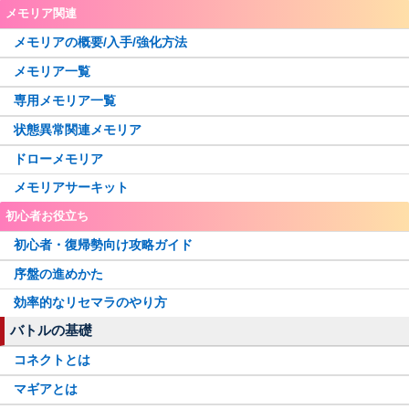
牧野郁美
栗栖アレクサンドラ
美琴椿
メモリア関連
フェイト
七夕やちよ
矢宵かのこ
環うい
このは・葉月
桐野紗枝
メモリアの概要/入手/強化方法
いろは・やちよ 決戦ver.
波乗りさやか
木崎衣美里
更紗帆奈
神楽燦
かりん・アリナ
メモリア一覧
七瀬ゆきか
遊狩ミユリ
古町みくら
アニメホーリーマミ
正月静香
専用メモリア一覧
煌里ひかる
アニメやちよ
Xmas梨花れん
那由他・みかげ
ドッペル杏子
最終タルト
状態異常関連メモリア
藍家ひめな
バレンタインなぎさ
氷室ラビ
アニメウワサの鶴乃
水着万年桜
アニメレナ
ドローメモリア
水樹塁
シスターももこ
有愛うらら
メモリアサーキット
小さなキュゥべえ
巫女環姉妹
水着まどか
【
New
】
初心者お役立ち
吸血鬼十七夜
三輪みつね
初心者・復帰勢向け攻略ガイド
八雲みかげ
究極まどか先輩
序盤の進めかた
灯花・ねむ聖夜ver.
ミヌゥ
効率的なリセマラのやり方
アシュリー
紅晴結菜
バトルの基礎
魔女イザボー
まどか・いろは
コネクトとは
里見那由他
昴かずみ
マギアとは
入名クシュ