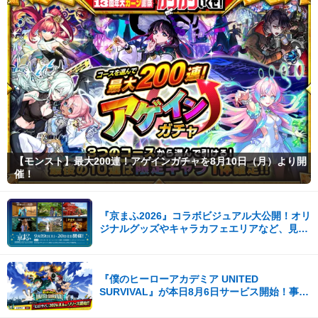
【モンスト】最大200連！アゲインガチャを8月10日（月）より開
催！
『京まふ2026』コラボビジュアル大公開！オリ
ジナルグッズやキャラカフェエリアなど、見ど
ころ満載！！
『僕のヒーローアカデミア UNITED
SURVIVAL』が本日8月6日サービス開始！事前
登録者数100万を突破！