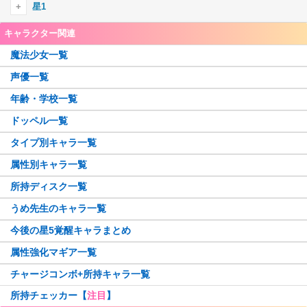
水波レナ
綾野梨花
由比鶴乃
星4木
星3水
星1
佐倉杏子
静海このは
ウワサの鶴乃
胡桃まなか
巴マミ
詩音千里
環いろは
キャラクター関連
眞尾ひみか
星4光
星3木
美樹さやか
江利あいみ
三栗あやめ
ホーリーマミ
竜城明日香
黒(匿名希望)
天乃鈴音
魔法少女一覧
アルティメットまどか
秋野かえで
梢麻友
伊吹れいら
七海やちよ
星4闇
星3光
ホーリーアリナ
常盤ななか
羽川翼
声優一覧
鹿目まどか
千歳ゆま
水着いろは
牧カオル
志伸あきら
暁美ほむら
美国織莉子
アリナ・グレイ
純美雨
神原駿河
年齢・学校一覧
星4無
星3闇
晴着まどか
安名メル
八九寺真宵
観鳥令
空穂夏希
呉キリカ
加賀見まさら
相野みと
御崎海香
里見灯花
ドッペル一覧
八雲みたま
阿見莉愛
粟根こころ
八神はやて
水着天音姉妹
三穂野せいら
桑水せいか
五十鈴れん
遊佐葉月
千石撫子
メリッサ
高町なのは
タイプ別キャラ一覧
晴着みたま
毬子あやか
タルト
恵萌花
土岐すなお
智珠らんか
二葉さな
かずみ
まどか先輩
柊ねむ
吉良てまり
エリザ
属性別キャラ一覧
リヴィア・メディロス
成見亜里紗
和泉十七夜
青葉ちか
晴着さやか
枇々木めぐる
夏目かこ
天音月夜
天音月咲
広江ちはる
由貴真里愛
水着杏子
所持ディスク一覧
篠目ヨヅル
戦場ヶ原ひたぎ
水着ほむら
アイドルレナちゃん
ラピヌ
春名このみ
リズ
奏遥香
日向茉莉
由良蛍
南津涼子
うめ先生のキャラ一覧
佐和月出里
フェリシアちゃん
千秋理子
笠音アオ
都ひなの
雪野かなえ
柚希ほとり
宮尾時雨
安積はぐむ
今後の星5覚醒キャラまとめ
人魚ももこ・みたま
コルボー
忍野忍
水着レナかえで
鈴鹿さくや
梓みふゆ
若菜つむぎ
時女静香
属性強化マギア一覧
ペレネル
柚希りおん
万年桜のウワサ
飾利潤
保澄雫
暁美ほむら(眼鏡Ver.)
香春ゆうな
鶴乃・フェリシア宅配ver.
チャージコンボ+所持キャラ一覧
いろはちゃん
やちよ・みふゆ始まりver.
美凪ささら
百江なぎさ
水着マミ
大庭樹里
所持チェッカー【
注目
】
史乃沙優希
ウワサのさな
深月フェリシア