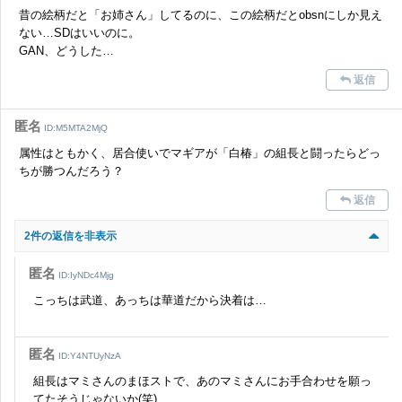
昔の絵柄だと「お姉さん」してるのに、この絵柄だとobsnにしか見え
ない…SDはいいのに。
GAN、どうした…
返信
匿名
ID:M5MTA2MjQ
属性はともかく、居合使いでマギアが「白椿」の組長と闘ったらどっ
ちが勝つんだろう？
返信
2件の返信を非表示
匿名
ID:IyNDc4Mjg
こっちは武道、あっちは華道だから決着は…
匿名
ID:Y4NTUyNzA
組長はマミさんのまほストで、あのマミさんにお手合わせを願っ
てたそうじゃないか(笑)