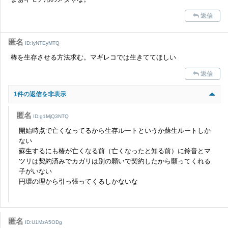
返信
匿名
ID:IyNTEyMTQ
椿を生存させる方法求む。マギレコでは生きててほしい
返信
1件の返信を非表示
匿名
ID:g1MjQ3NTQ
開始時点で亡くなってるから生存ルートというか蘇生ルートしか
ない
蘇生するにも椿が亡くなる前（亡くなったと知る前）に鈴音とマ
ツリは契約済みでカガリは別の願いで契約したから願ってくれる
子がいない
円環の理から引っ張ってくるしかないな
匿名
ID:U1MzA5ODg