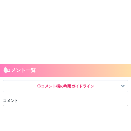
コメント一覧
コメント欄の利用ガイドライン
コメント
以下の書き込みを禁止とし、場合によってはコメント削除や書き込み制
限を行う可能性がございます。 あらかじめご了承ください。
・公序良俗に反する投稿
・スパムなど、記事内容と関係のない投稿