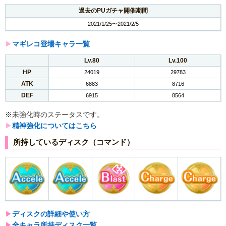
過去のPUガチャ開催期間
2021/1/25〜2021/2/5
▶︎
マギレコ登場キャラ一覧
Lv.80
Lv.100
HP
24019
29783
ATK
6883
8716
DEF
6915
8564
※未強化時のステータスです。
▶︎
精神強化についてはこちら
所持しているディスク（コマンド）
▶︎
ディスクの詳細や使い方
▶︎
全キャラ所持ディスク一覧