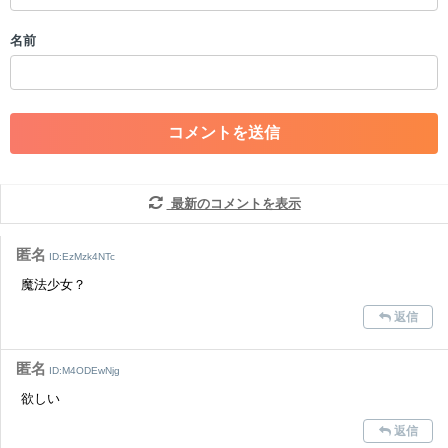
・誰かになりすます行為
・個人情報の投稿や、他者のプライバシーを侵害する投稿
名前
・一度削除された投稿を再び投稿すること
・外部サイトへの誘導や宣伝
・アカウントの売買など金銭が絡む内容の投稿
・各ゲームのネタバレを含む内容の投稿
・その他、管理者が不適切と判断した投稿
コメントの削除につきましては下記フォームより申請をいた
だけますでしょうか。
最新のコメントを表示
コメントの削除を申請する
※投稿内容を確認後、順次対応さ
せていただきます。ご了承ください。
匿名
ID:EzMzk4NTc
※一度削除したコメントは復元ができませんのでご注意くだ
魔法少女？
さい。
返信
また、過度な利用規約の違反や、弊社に損害の及ぶ内容の書き込みがあ
った場合は、法的措置をとらせていただく場合もございますので、あら
かじめご理解くださいませ。
匿名
ID:M4ODEwNjg
欲しい
返信