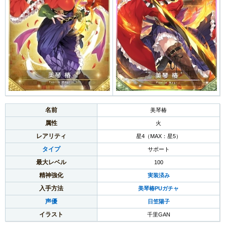
名前
美琴椿
属性
火
レアリティ
星4（MAX：星5）
タイプ
サポート
最大レベル
100
精神強化
実装済み
入手方法
美琴椿PUガチャ
声優
日笠陽子
イラスト
千里GAN