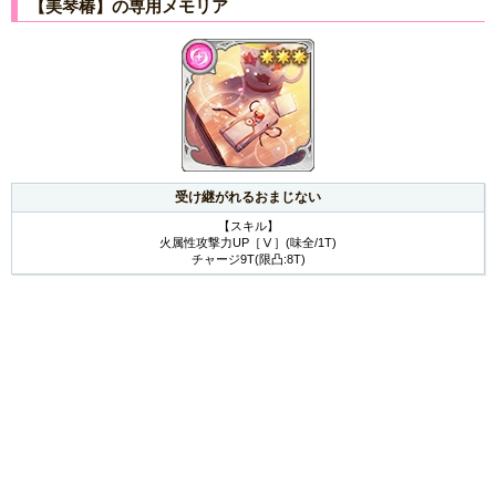
【美琴椿】の専用メモリア
受け継がれるおまじない
【スキル】
火属性攻撃力UP［Ⅴ］(味全/1T)
チャージ9T(限凸:8T)