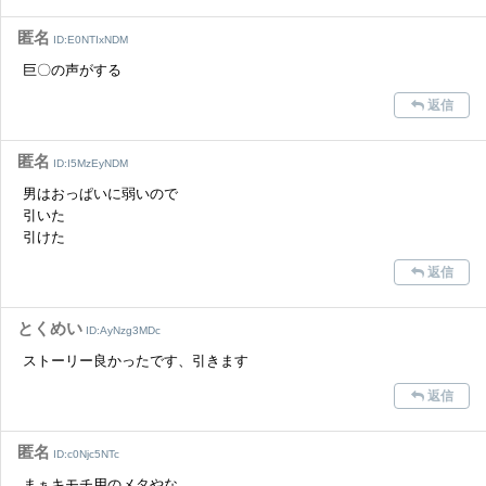
匿名
ID:E0NTIxNDM
巨〇の声がする
返信
匿名
ID:I5MzEyNDM
男はおっぱいに弱いので
引いた
引けた
返信
とくめい
ID:AyNzg3MDc
ストーリー良かったです、引きます
返信
匿名
ID:c0Njc5NTc
まぁキモチ用のメタやな。