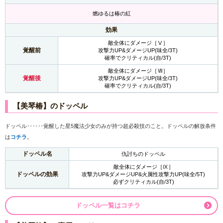
燃ゆるは椿の紅
効果
敵全体にダメージ［Ⅴ］
覚醒前
攻撃力UP&ダメージUP(味全/3T)
確率でクリティカル(自/3T)
敵全体にダメージ［Ⅶ］
覚醒後
攻撃力UP&ダメージUP(味全/3T)
確率でクリティカル(自/3T)
【美琴椿】のドッペル
ドッペル‥‥‥覚醒した星5魔法少女のみが持つ超必殺技のこと。ドッペルの解放条件
は
コチラ
。
ドッペル名
仇討ちのドッペル
敵全体にダメージ［Ⅸ］
ドッペルの効果
攻撃力UP&ダメージUP&火属性攻撃力UP(味全/5T)
必ずクリティカル(自/3T)
ドッペル一覧はコチラ