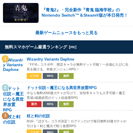
『青鬼2』・完全新作『青鬼 臨海学校』の
Nintendo Switch™＆Steam®版が本日発売！
最新ゲームニュースをもっと見る
無料スマホゲーム厳選ランキング
【PR】
1
Wizardry Variants Daphne
『FFXI』コラボ中、限定キャラが無料ゲット可能！一歩進むたびに生
死を賭ける、本格ダンジョンRPG！
コラボ
RPG
無料
2
ドット伝説～魔王になる異世界放置RPG
今なら無料2000連ガチャが引けて、全恒常キャラも入手可能！魔王
育成×箱庭経営のドット絵放置RPG
新作
RPG
無料
3
杖と剣の伝説
8/16~『ぼざろ』コラボ決定！ログインだけで毎日無料10連ガチャが
引ける！剣と魔法で戦う放置RPG
コラボ
RPG
無料