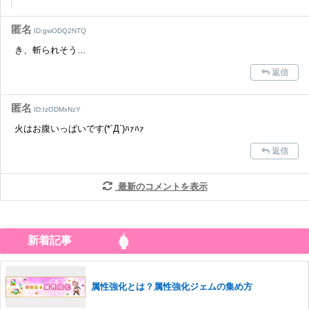
匿名
ID:gwODQ2NTQ
き、斬られそう…
返信
匿名
ID:IzODMxNzY
火はお腹いっぱいです(*´Д`)ﾊｧﾊｧ
返信
最新のコメントを表示
新着記事
属性強化とは？属性強化ジェムの集め方