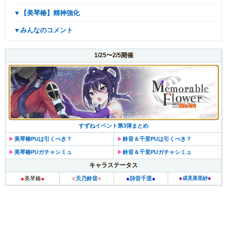
▼【美琴椿】精神強化
▼みんなのコメント
1/25〜2/5開催
すずねイベント第3弾まとめ
▶︎
美琴椿PUは引くべき？
▶︎
鈴音＆千里PUは引くべき？
▶︎
美琴椿PUガチャシミュ
▶︎
鈴音＆千里PUガチャシミュ
キャラステータス
●
●
●
美琴椿
●
○
天乃鈴音
○
●
詩音千里
●
成見亜里紗