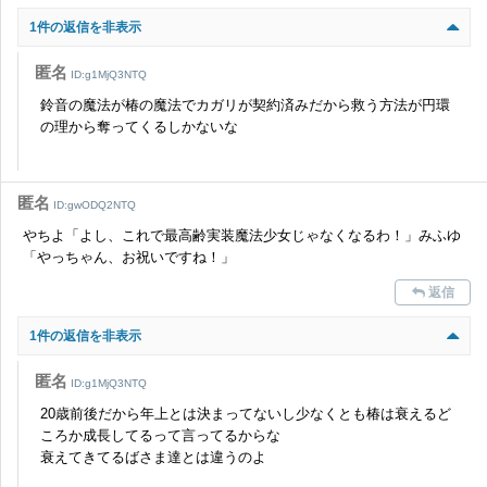
1件の返信を非表示
匿名
ID:g1MjQ3NTQ
鈴音の魔法が椿の魔法でカガリが契約済みだから救う方法が円環
の理から奪ってくるしかないな
匿名
ID:gwODQ2NTQ
やちよ「よし、これで最高齢実装魔法少女じゃなくなるわ！」みふゆ
「やっちゃん、お祝いですね！」
返信
1件の返信を非表示
匿名
ID:g1MjQ3NTQ
20歳前後だから年上とは決まってないし少なくとも椿は衰えるど
ころか成長してるって言ってるからな
衰えてきてるばさま達とは違うのよ