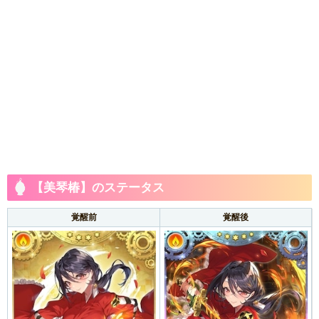
【美琴椿】のステータス
覚醒前
覚醒後