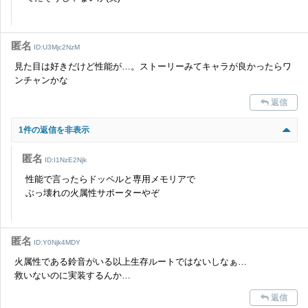
匿名
ID:U3Mjc2NzM
見た目は好きだけど性能が…。ストーリーみてキャラが良かったらワ
ンチャンかな
返信
1件の返信を非表示
匿名
ID:I1NzE2Njk
性能で言ったらドッペルと専用メモリアで
ぶっ壊れの火属性サポーターやぞ
匿名
ID:Y0Njk4MDY
火属性である鈴音がいる以上生存ルートではないしなぁ…
救いないのに実装するんか…
返信