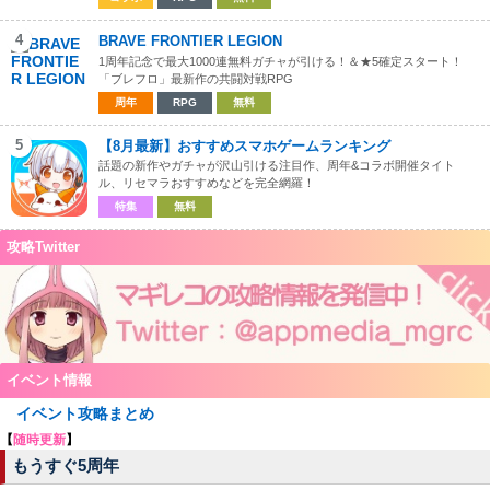
4
BRAVE FRONTIER LEGION
1周年記念で最大1000連無料ガチャが引ける！＆★5確定スタート！
「ブレフロ」最新作の共闘対戦RPG
周年
RPG
無料
5
【8月最新】おすすめスマホゲームランキング
話題の新作やガチャが沢山引ける注目作、周年&コラボ開催タイト
ル、リセマラおすすめなどを完全網羅！
特集
無料
攻略Twitter
イベント情報
イベント攻略まとめ
【
随時更新
】
もうすぐ5周年