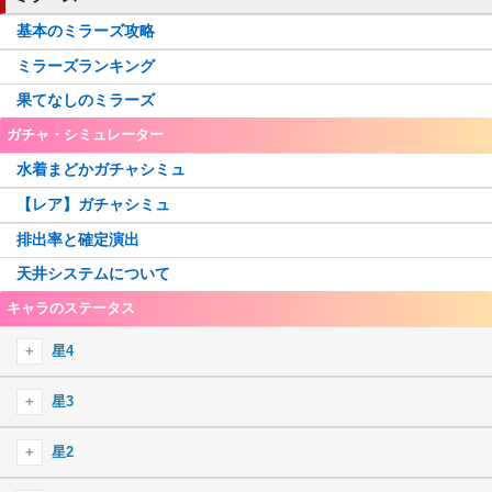
基本のミラーズ攻略
ミラーズランキング
果てなしのミラーズ
ガチャ・シミュレーター
水着まどかガチャシミュ
【レア】ガチャシミュ
排出率と確定演出
天井システムについて
キャラのステータス
星4
星4火
星3
御園かりん
星4水
星3火
星2
十咎ももこ