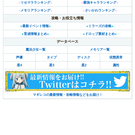
●
リセマラランキング
●
●
最強キャラランキング
●
●
メモリアランキング
●
●
さいかわランキング
●
攻略・お役立ち情報
●
最新イベント情報
●
●
ミラーズの攻略
●
●
育成情報まとめ
●
●
ドロップ素材まとめ
●
データベース
魔法少女一覧
メモリア一覧
声優
タイプ
ディスク
状態異常
星4
星3
星2
属性
マギレコの最新情報・攻略情報などをお届け！