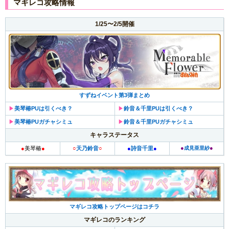
マギレコ攻略情報
1/25〜2/5開催
すずねイベント第3弾まとめ
▶︎
美琴椿PUは引くべき？
▶︎
鈴音＆千里PUは引くべき？
▶︎
美琴椿PUガチャシミュ
▶︎
鈴音＆千里PUガチャシミュ
キャラステータス
●
●
●
美琴椿
●
○
天乃鈴音
○
●
詩音千里
●
成見亜里紗
マギレコ攻略トップページはコチラ
マギレコのランキング