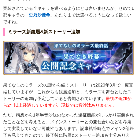
実装されている全キャラを選べるようにとは言いませんが、せめて1
部キャラの「
史乃沙優希
」あたりまでは選べるようになって欲しい
ですね。
ミラーズ新鏡層&新ストーリー追加
果てなしのミラーズの1話から続くストーリーは2020年3月で一度完
結していますが、これからも鏡層追加と、ミラーズを舞台としたス
トーリーの追加は予定していると告知されています。
最後の追加か
ら2年以上経過していますが、現状では音沙汰ありません。
ただ、構想から1年半音沙汰のなかった遠征機能がしっかり実装され
たことなどを考えると、メインストーリーとの兼ね合いなどを考慮
して実装していない可能性もあります。記事執筆時点でメイン2部終
了も見えてきたので、終了後に階層&ストーリー追加も十分ありえ