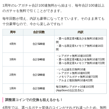
1周年のレアガチャ合計100連無料から始まり、毎年合計100連以上
のガチャを無料で引くことができます。
毎年回数が増え、内訳も豪華になってきています。そのまま来ても
十分豪華なので、今から楽しみですね！
周年
合計回数
内訳
・選べる限定星4魔法少女無料10連16日
間
4周年
合計
320
連
・選べる限定星4メモリア無料10連16日
間
・レアガチャ無料10連10日間
3周年
合計
240
連
・選べる限定星4魔法少女無料10連7日間
・選べる限定星4メモリア無料10連7日間
・いろは誕生日無料10連
・レアガチャ無料10連8日間
2周年
合計
200
連
・メモリアルガチャ無料10連7日間
・アルまど復刻無料10連4日間
毎日無料レアガチャ10連10日間
1周年
合計
100
連
(AppStore1位記念含む)
調整屋コインでの交換も狙えるかも！
4周年では、選べるガチャ筐体のコインがそれぞれ違ったため、無料