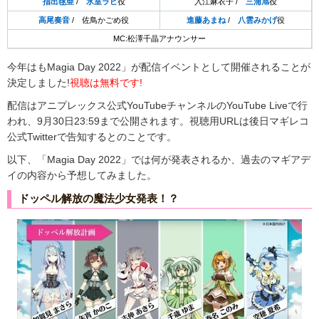
指出毬亜
/
氷室ラビ
役
入江麻衣子 /
三浦旭
役
高尾奏音
/ 佐鳥かごめ役
進藤あまね
/
八雲みかげ
役
MC:松澤千晶アナウンサー
今年はもMagia Day 2022」が配信イベントとして開催されることが
決定しました!
視聴は無料です!
配信はアニプレックス公式YouTubeチャンネルのYouTube Liveで行
われ、9月30日23:59まで公開されます。視聴用URLは後日マギレコ
公式Twitterで告知するとのことです。
以下、「Magia Day 2022」では何が発表されるか、過去のマギアデ
イの内容から予想してみました。
ドッペル解放の魔法少女発表！？