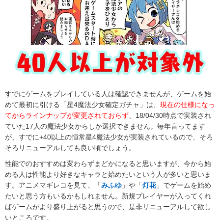
すでにゲームをプレイしている人は確認できませんが、ゲームを始
めて最初に引ける「星4魔法少女確定ガチャ」は、
現在の仕様になっ
てからラインナップが変更されておらず
、18/04/30時点で実装され
ていた17人の魔法少女からしか選択できません。毎年言ってます
が、すでに+40以上の恒常星4魔法少女が実装されているので、そろ
そろリニューアルしても良い頃でしょう。
性能でのおすすめは変わらずまどかになると思いますが、今から始
める人は性能より好きなキャラと始めたいという人が多いと思いま
す。アニメマギレコを見て、「
みふゆ
」や「
灯花
」でゲームを始め
たいと思う方もいるかもしれません。新規プレイヤーが入ってくれ
ばゲームがより盛り上がると思うので、是非リニューアルして欲し
いところです。