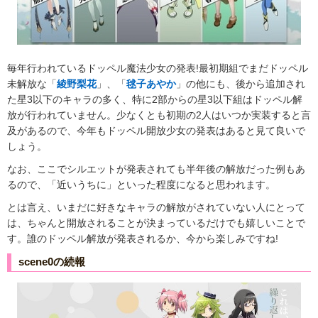
毎年行われているドッペル魔法少女の発表!最初期組でまだドッペル
未解放な「
綾野梨花
」、「
毬子あやか
」の他にも、後から追加され
た星3以下のキャラの多く、特に2部からの星3以下組はドッペル解
放が行われていません。少なくとも初期の2人はいつか実装すると言
及があるので、今年もドッペル開放少女の発表はあると見て良いで
しょう。
なお、ここでシルエットが発表されても半年後の解放だった例もあ
るので、「近いうちに」といった程度になると思われます。
とは言え、いまだに好きなキャラの解放がされていない人にとって
は、ちゃんと開放されることが決まっているだけでも嬉しいことで
す。誰のドッペル解放が発表されるか、今から楽しみですね!
scene0の続報