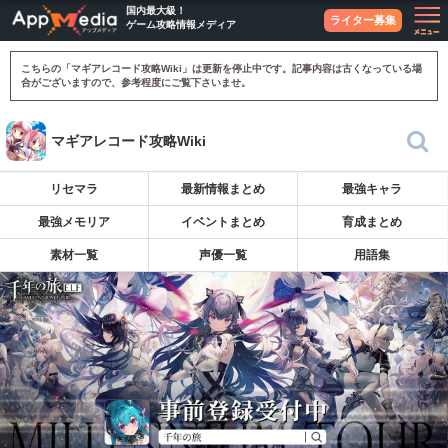
国内最大級！
ライター募集
ゲーム攻略情報メディア
こちらの「マギアレコード攻略Wiki」は更新を停止中です。記事内容は古くなっている場
合がございますので、参考程度にご覧下さいませ。
マギアレコード攻略Wiki
リセマラ
最新情報まとめ
最強キャラ
最強メモリア
イベントまとめ
育成まとめ
素材一覧
声優一覧
用語集