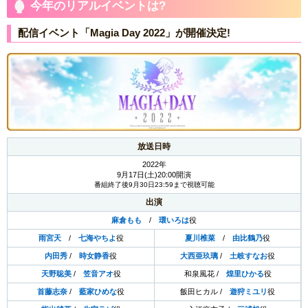
今年のリアルイベントは?
配信イベント「Magia Day 2022」が開催決定!
放送日時
2022年
9月17日(土)20:00開演
番組終了後9月30日23:59まで視聴可能
出演
麻倉もも
/
環いろは
役
雨宮天
/
七海やちよ
役
夏川椎菜
/
由比鶴乃
役
内田秀
/
時女静香
役
大西亜玖璃
/
土岐すなお
役
天野聡美
/
笠音アオ
役
和泉風花 /
煌里ひかる
役
首藤志奈
/
藍家ひめな
役
飯田ヒカル /
遊狩ミユリ
役