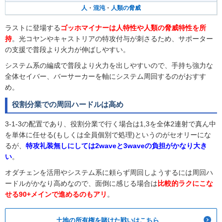
人
・
混沌
・
人類の脅威
ラストに登場する
ゴッホマイナーは人特性や人類の脅威特性を所
持
。光コヤンやキャストリアの特攻付与が刺さるため、サポーター
の支援で普段より火力が伸ばしやすい。
システム系の編成で普段より火力を出しやすいので、手持ち強力な
全体セイバー、バーサーカーを軸にシステム周回するのがおすす
め。
役割分業での周回ハードルは高め
3-1-3の配置であり、役割分業で行く場合は1,3を全体2連射で真ん中
を単体に任せる(もしくは全員個別で処理)というのがセオリーにな
るが、
特攻礼装無しにしては2waveと3waveの負担がかなり大き
い
。
オダチェンを活用やシステム系に頼らず周回しようするには周回ハ
ードルがかなり高めなので、面倒に感じる場合は
比較的ラクにこな
せる90+メインで進めるのもアリ
。
土地の所有権を賭けた戦いはこちら