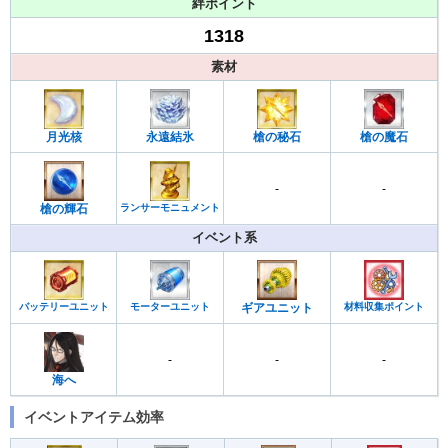
絆ポイント
1318
素材
月光核
永遠結氷
槍の秘石
槍の魔石
-
-
槍の輝石
ランサーモニュメント
イベント系
バッテリーユニット
モーターユニット
ギアユニット
材料収集ポイント
-
-
-
海へ
イベントアイテム効率