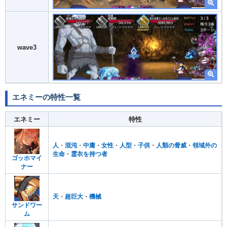
wave3
エネミーの特性一覧
エネミー
特性
人
・
混沌
・
中庸
・
女性
・
人型
・
子供
・
人類の脅威
・
領域外の
生命
・
霊衣を持つ者
ゴッホマイ
ナー
天
・
超巨大
・
機械
サンドワー
ム