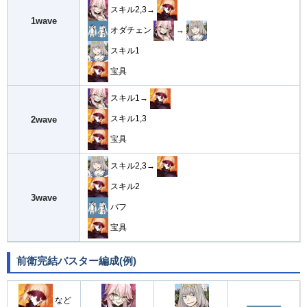
スキル2,3→
1wave
オダチェン
→
スキル1
宝具
スキル1→
スキル1,3
2wave
宝具
スキル2,3→
スキル2
3wave
バフ
宝具
前衛完結バスター編成(例)
など