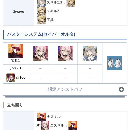
スキル2,3→
スキル3
3wave
宝具
バスターシステム(セイバーオルタ)
宝具1
アペ2:1
–
–
–
凸100
–
–
–
想定アシストバフ
・
宝具バフ30%
立ち回り
アシスト
・
毎ターンNPチャージ10%
全スキル
片
全スキル→