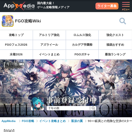
国内最大級！
ライター募集
ゲーム攻略情報メディア
FGO攻略Wiki
攻略トップ
アルトリア強化
ロムルス強化
強化クエスト
FGOフェス2026
アズライール
カルデア学園祭
福袋おすすめ
水着2026
イベントまとめ
FGOガチャ
最強ランキング
AppMedia
FGO攻略
イベント攻略まとめ
落涙の翼
90++鉱員との危険な交渉の3タ
【FGO】