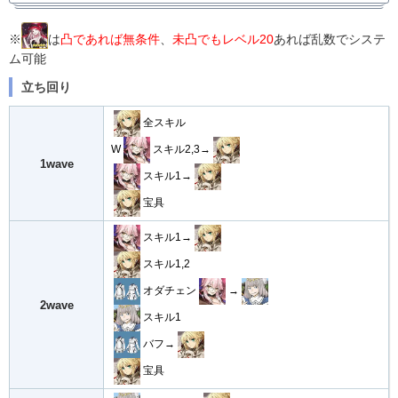
・
宝具バフ30%
アシスト
※
は
凸であれば無条件
、
未凸でもレベル20
あれば乱数でシステ
・
毎ターンNPチャージ10%
ム可能
立ち回り
全スキル
W
スキル2,3→
1wave
スキル1→
宝具
スキル1→
スキル1,2
オダチェン
→
2wave
スキル1
バフ→
宝具