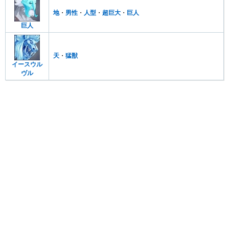
地
・
男性
・
人型
・
超巨大
・
巨人
巨人
天
・
猛獣
イースウル
ヴル