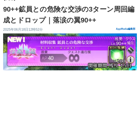
90++鉱員との危険な交渉の3ターン周回編
成とドロップ｜落涙の翼90++
2025年06月18日12時52分
AppMedia編集部