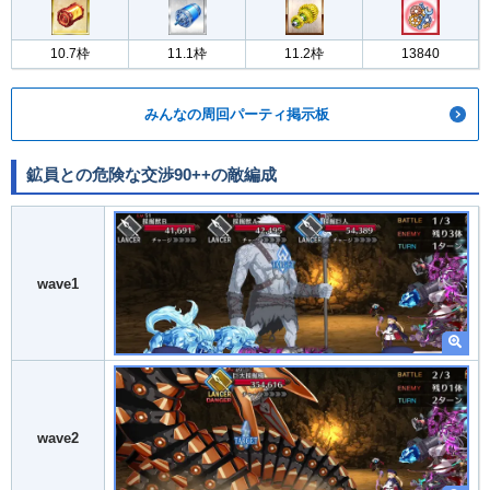
10.7枠
11.1枠
11.2枠
13840
みんなの周回パーティ掲示板
鉱員との危険な交渉90++の敵編成
wave1
wave2