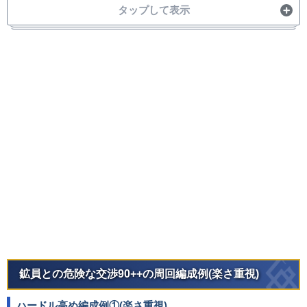
タップして表示
鯖
条件例/備考
・凸黒聖杯Lv100、宝具3、スコアなし
・特攻は刺さらない
ヤマトタケル
・凸黒聖杯Lv100、宝具5、スコアなし
・凸黒聖杯Lv100、宝具3、スコアあり
・特攻は刺さらない
水着伊吹童子
鉱員との危険な交渉90++の周回編成例(楽さ重視)
ハードル高め編成例①(楽さ重視)