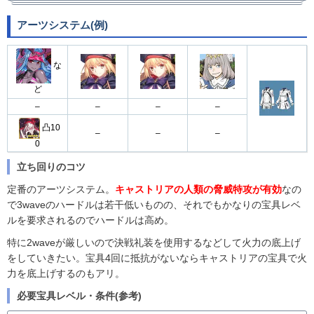
(アタッカー)自バフ
アーツシステム(例)
全スキル→
1wave
スキル1
な
宝具
鯖
条件例/備考
ど
(アタッカー)宝具
2wave
【必要アペンド：2(解放)、5(Lv.10)】
–
–
–
–
アルトリアオルタ：スコアなし宝具3
凸10
└極地は2waveで使う
スキル2,3→
–
–
–
セイバーオルタ
オベロン：スコアなし宝具3、スコアあり宝具2
0
(アタッカー)自バフ
【必要アペンド：2(
Lv.10)、5(Lv.6)】
立ち回りのコツ
└CT5+再装填で再使用できる
3wave
アーサー：スコアなし宝具2
└極地は2waveで使う
バフ→
定番のアーツシステム。
キャストリアの人類の脅威特攻が有効
なの
アーサー
オベロン：スコアあり宝具2、スコアなし宝具5+聖杯
で3waveのハードルは若干低いものの、それでもかなりの宝具レベ
(アタッカー)宝具
【必要アペンド：
5(Lv.6)】
ルを要求されるのでハードルは高め。
テュフォン：スコアあり宝具3
└極地は3waveで使う
特に2waveが厳しいので決戦礼装を使用するなどして火力の底上げ
テュフォン
オベロン：スコアあり宝具2&クランクイン100
をしていきたい。宝具4回に抵抗がないならキャストリアの宝具で火
力を底上げするのもアリ。
必要宝具レベル・条件(参考)