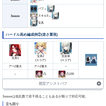
バフ→
スキル3→
3wave
宝具
ハードル高め編成例②(楽さ重視)
宝具2
完全体
宝具1
(スコア)
(スコア)
アペ2最大
アペ2最大
–
凸
凸100
–
想定アシストバフ
・
宝具バフ30%
3waveは低乱数で若干残ることもあるが殴りで対応可能。
アシスト
・
OC1増加
立ち回り
・毎ターンNP10%