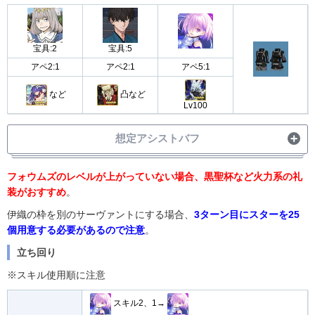
宝具:2
宝具:5
アペ2:1
アペ2:1
アペ5:1
など
凸など
Lv100
想定アシストバフ
・
宝具バフ30%
フォウムズのレベルが上がっていない場合、黒聖杯など火力系の礼
アシスト
・
OC1増加
装がおすすめ
。
伊織の枠を別のサーヴァントにする場合、
3ターン目にスターを25
個用意する必要があるので注意
。
立ち回り
※スキル使用順に注意
スキル2、1→