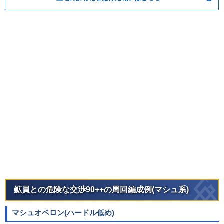
鉱員との危険な交渉90++の周回編成例(マシュ系)
マシュオベロン(ハードル低め)