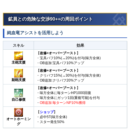
鉱員との危険な交渉90++の周回ポイント
純血竜アシストを活用しよう
スキル
効果
【
改修+オーバーブースト
】
・宝具バフ10%(→20%)を付与(味方全体)
主砲支援
・OB追加:宝具バフ10%アップ
【
改修+オーバーブースト
】
・クリバフ15%(→30%)を付与(味方全体)
副砲支援
・OB追加:クリバフ20%アップ
【
改修+オーバーブースト
】
・味方全体に毎ターンHP1000回復
・味方全体にガッツ1回(重複可能)を付与
自己修復
・
OB追加:毎ターンNP10%獲得
【
ショップ
】
・必中5T(味方全体)
オートホーミン
・スター発生50%
グ