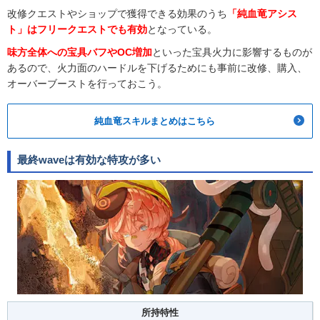
改修クエストやショップで獲得できる効果のうち
「純血竜アシス
ト」はフリークエストでも有効
となっている。
味方全体への宝具バフやOC増加
といった宝具火力に影響するものが
あるので、火力面のハードルを下げるためにも事前に改修、購入、
オーバーブーストを行っておこう。
純血竜スキルまとめはこちら
最終waveは有効な特攻が多い
所持特性