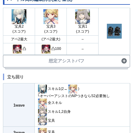
宝具2
宝具3
宝具1
(スコア)
(スコア)
(スコア)
アペ2最大
(アペ2最大)
–
凸
凸100
–
想定アシストバフ
・
宝具バフ30%
立ち回り
アシスト
・
OC1増加
スキル1(2→
)
└オーバーアシストのNPつきならS2必要無し
全スキル
1wave
スキル1,2自身
宝具
宝具
2wave