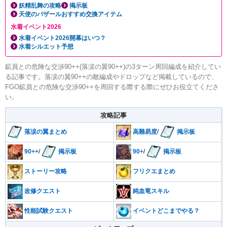
妖精乱舞の攻略
掲示板
天使のバザールおすすめ交換アイテム
水着イベント2026
水着イベント2026開幕はいつ？
水着シルエット予想
鉱員との危険な交渉90++(落涙の翼90++)の3ターン周回編成を紹介してい
る記事です。落涙の翼90++の敵編成やドロップなど掲載しているので、
FGO鉱員との危険な交渉90++を周回する際する際にぜひお役立てくださ
い。
攻略記事
落涙の翼まとめ
高難易度
/
掲示板
90++
/
掲示板
90+
/
掲示板
ストーリー攻略
フリクエまとめ
改修クエスト
純血竜スキル
性能試験クエスト
イベントどこまでやる？