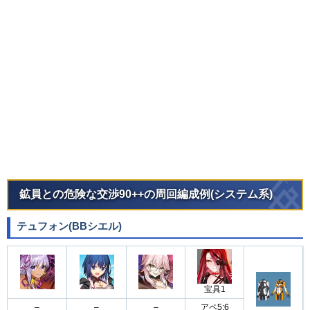
鉱員との危険な交渉90++の周回編成例(システム系)
テュフォン(BBシエル)
宝具1
–
–
–
アペ5:6