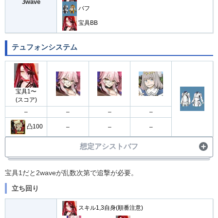
3wave
バフ
宝具BB
テュフォンシステム
宝具1〜
(スコア)
–
–
–
–
凸100
–
–
–
想定アシストバフ
・
宝具バフ30%
アシスト
宝具1だと2waveが乱数次第で追撃が必要。
立ち回り
スキル1,3自身(順番注意)