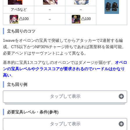
アペ5など
–
–
凸100
凸100
–
立ち回りのコツ
1waveをオベロンの宝具で突破してからアタッカーで2連射する編
成。CT5以下かつNP30%チャージ持ちであれば黒聖杯を装備可能。
必要アペンドはサーヴァントによって異なる。
基本的に宝具1スコアなしのオベロンではダメージが届かず、
オベロ
ンの宝具レベルやクラススコアが要求されるのでハードルはかなり
高い
。
立ち回り例
タップして表示
必要宝具レベル・条件(参考)
タップして表示