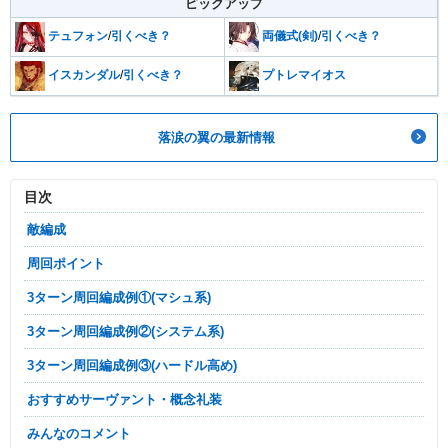
ピックアップ
テュフォン
/
引くべき？
両儀式(剣)
/
引くべき？
イスカンダル
/
引くべき？
プトレマイオス
落涙の翼の最新情報
目次
敵編成
周回ポイント
3ターン周回編成例①(マシュ系)
3ターン周回編成例②(システム系)
3ターン周回編成例③(ハードル高め)
おすすめサーヴァント・概念礼装
みんなのコメント