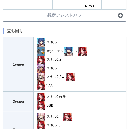
–
–
–
NP50
想定アシストバフ
・
宝具バフ20%
立ち回り
・
クリバフ30%
アシスト
スキル3
・
スター発生50%
オダチェン
→
スキル1,3
1wave
スキル3
スキル2,3→
宝具
スキル2自身
2wave
BBB
スキル1→
スキル1,3