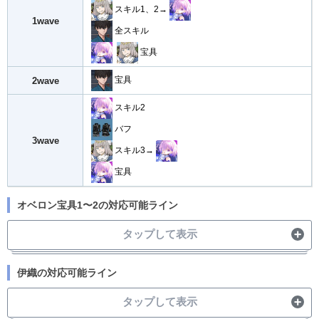
スキル1、2→
1wave
全スキル
宝具
宝具
2wave
スキル2
バフ
3wave
スキル3→
宝具
オベロン宝具1〜2の対応可能ライン
タップして表示
宝具Lv
条件1
条件2
伊織の対応可能ライン
スコア
+
凸
スコア
+礼ATK2000
タップして表示
(54,878)
(55,099)
宝具1