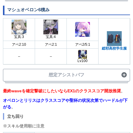
状況
条件1
条件2
マシュオベロン6積み
スコア
礼ATK1300
(63,290)
(54,676)
凸Lv100
未凸
宝具2
(344,973)
(366,055)
スコア無し
条件なし
–
宝具:3
宝具:4
(55,844)
凸
–
宝具3
アペ2:10
アペ2:1
アペ2/5:1
(350,275)
総耶高校学生服
スコア有り
–
–
・伊織以外でも手持ちの強い単体セイバーでOK
備考
Lv100
└単体グランドがいる場合はそちらに任せよう
想定アシストバフ
・
宝具バフ30%
最終waveを確定撃破にしたいならEX1のクラススコア開放推奨
。
・
OC1増加
アシスト
オベロンとリリスはクラススコアや聖杯の状況次第でハードルが下
・
スター発生50%
がる
。
立ち回り
※スキル使用順に注意