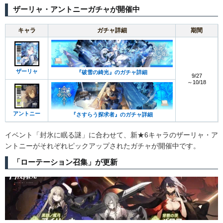
ザーリャ・アントニーガチャが開催中
キャラ
ガチャ詳細
期間
ザーリャ
『破雪の綺光』のガチャ詳細
9/27
～10/18
アントニー
『さすらう探求者』のガチャ詳細
イベント「封氷に眠る謎」に合わせて、新★6キャラのザーリャ・ア
ントニーがそれぞれピックアップされたガチャが開催中です。
「ローテーション召集」が更新