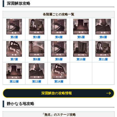
深淵解放攻略
61階
各階層ごとの攻略一覧
13階
43階
60階
66階
68階
第2層
第3層
第4層
第5層
第6層
72階
79階
第7層
第8層
第9層
第10層
第11層
80階
81階
82階
83階
第12層
第13層
第14層
84階(火水)
84階(森雷)
85階(水雷)
85階(火森)
深淵解放の攻略情報
静かなる地攻略
「無名」のステージ攻略
86階
87階(火)
87階(水)
87階(森)