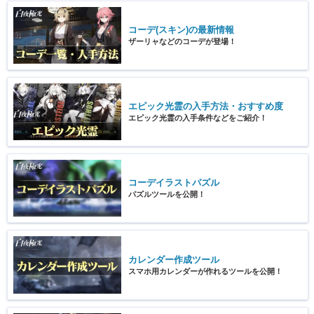
コーデ(スキン)の最新情報
ザーリャなどのコーデが登場！
エピック光霊の入手方法・おすすめ度
エピック光霊の入手条件などをご紹介！
コーデイラストパズル
パズルツールを公開！
カレンダー作成ツール
スマホ用カレンダーが作れるツールを公開！