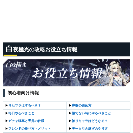
白
夜極光の攻略お役立ち情報
初心者向け情報
▶︎
リセマラはするべき？
▶︎
序盤の進め方
▶︎
毎日やるべきこと
▶︎
勝てない時にやるべきこと
▶︎
ガチャ確率と天井の仕様
▶︎
被りキャラはどうなる？
▶︎
フレンドの作り方・メリット
▶︎
データ引き継ぎのやり方