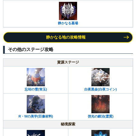
静かなる墓場
静かなる地の攻略情報
その他のステージ攻略
資源ステージ
忘却の雪(蛍玉)
白夜黒金(白夜コイン)
R・Wの美学(巨像材料)
啓光の鍛治(霊質)
秘境探索