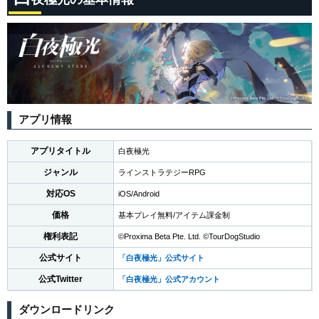
アプリ情報
アプリタイトル
白夜極光
ジャンル
ラインストラテジーRPG
対応OS
iOS/Android
価格
基本プレイ無料/アイテム課金制
権利表記
©Proxima Beta Pte. Ltd. ©TourDogStudio
公式サイト
「白夜極光」公式サイト
公式Twitter
「白夜極光」公式アカウント
ダウンロードリンク