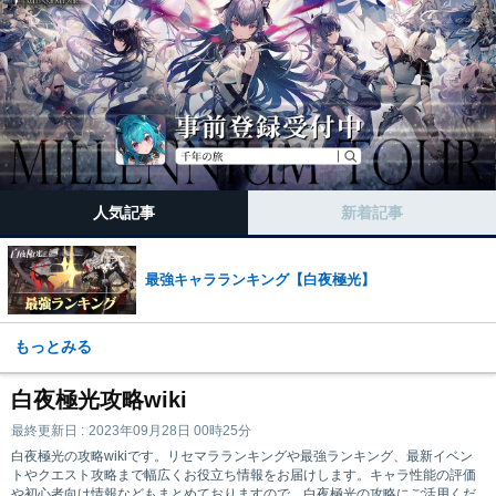
人気記事
新着記事
最強キャラランキング【白夜極光】
もっとみる
白夜極光攻略wiki
最終更新日 :
2023年09月28日 00時25分
白夜極光の攻略wikiです。リセマラランキングや最強ランキング、最新イベン
トやクエスト攻略まで幅広くお役立ち情報をお届けします。キャラ性能の評価
や初心者向け情報などもまとめておりますので、白夜極光の攻略にご活用くだ