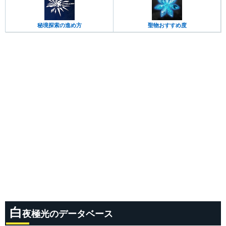
秘境探索の進め方
聖物おすすめ度
白
夜極光のデータベース