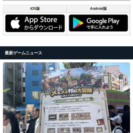
iOS版
Android版
最新ゲームニュース