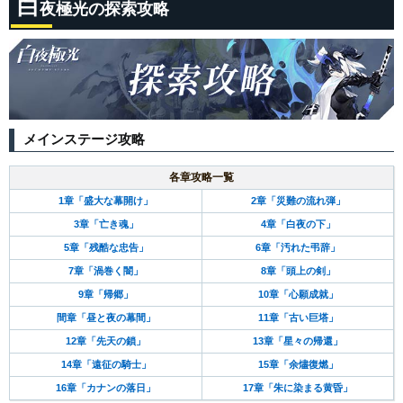
白
夜極光の探索攻略
メインステージ攻略
各章攻略一覧
1章「盛大な幕開け」
2章「災難の流れ弾」
3章「亡き魂」
4章「白夜の下」
5章「残酷な忠告」
6章「汚れた弔辞」
7章「渦巻く闇」
8章「頭上の剣」
9章「帰郷」
10章「心願成就」
間章「昼と夜の幕間」
11章「古い巨塔」
12章「先天の鎖」
13章「星々の帰還」
14章「遠征の騎士」
15章「余燼復燃」
16章「カナンの落日」
17章「朱に染まる黄昏」