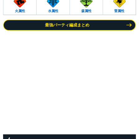
火属性
水属性
森属性
雷属性
最強パーティ編成まとめ