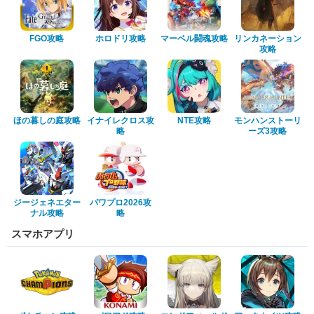
FGO攻略
ホロドリ攻略
マーベル闘魂攻略
リンカネーション
攻略
ほの暮しの庭攻略
イナイレクロス攻
NTE攻略
モンハンストーリ
略
ーズ3攻略
ジージェネエター
パワプロ2026攻
ナル攻略
略
スマホアプリ