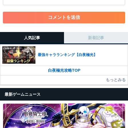
・アカウントの売買など金銭が絡む内容の投稿
・各ゲームのネタバレを含む内容の投稿
・その他、管理者が不適切と判断した投稿
コメントの削除につきましては下記フォームより申請をいた
だけますでしょうか。
人気記事
新着記事
コメントの削除を申請する
※投稿内容を確認後、順次対応さ
せていただきます。ご了承ください。
最強キャラランキング【白夜極光】
※一度削除したコメントは復元ができませんのでご注意くだ
さい。
白夜極光攻略TOP
また、過度な利用規約の違反や、弊社に損害の及ぶ内容の書き込みがあ
った場合は、法的措置をとらせていただく場合もございますので、あら
もっとみる
かじめご理解くださいませ。
最新ゲームニュース