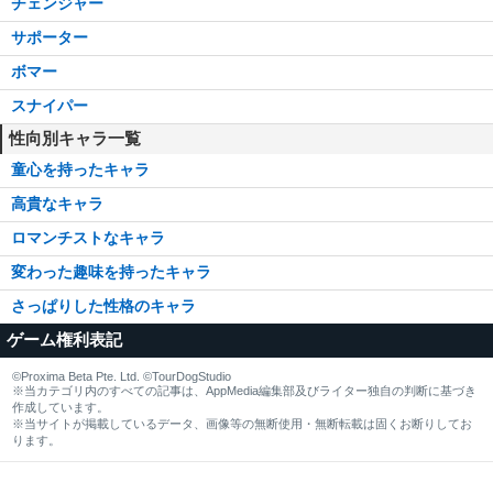
チェンジャー
サポーター
ボマー
スナイパー
性向別キャラ一覧
童心を持ったキャラ
高貴なキャラ
ロマンチストなキャラ
変わった趣味を持ったキャラ
さっぱりした性格のキャラ
ゲーム権利表記
©Proxima Beta Pte. Ltd. ©TourDogStudio
※当カテゴリ内のすべての記事は、AppMedia編集部及びライター独自の判断に基づき
作成しています。
※当サイトが掲載しているデータ、画像等の無断使用・無断転載は固くお断りしてお
ります。