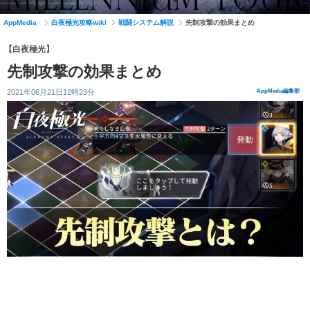
AppMedia
白夜極光攻略wiki
戦闘システム解説
先制攻撃の効果まとめ
【白夜極光】
先制攻撃の効果まとめ
2021年06月21日12時23分
AppMedia編集部