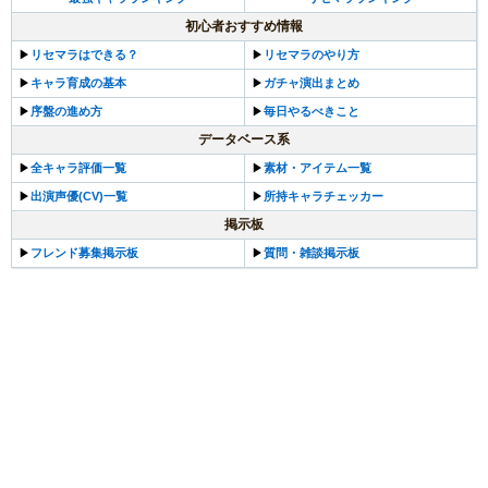
初心者おすすめ情報
▶︎
リセマラはできる？
▶︎
リセマラのやり方
▶︎
キャラ育成の基本
▶︎
ガチャ演出まとめ
▶︎
序盤の進め方
▶︎
毎日やるべきこと
データベース系
▶︎
全キャラ評価一覧
▶︎
素材・アイテム一覧
▶︎
出演声優(CV)一覧
▶︎
所持キャラチェッカー
掲示板
▶︎
フレンド募集掲示板
▶︎
質問・雑談掲示板