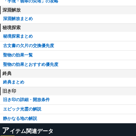
「宇境・翡翠の尖塔」の攻略
深淵解放
深淵解放まとめ
秘境探索
秘境探索まとめ
古文書の欠片の交換優先度
聖物の効果一覧
聖物の効果とおすすめ優先度
終典
終典まとめ
旧き印
旧き印の詳細・開放条件
エピック光霊の解説
静かなる地の解説
ア
イテム関連データ