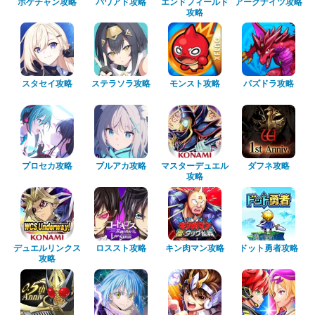
ポケチャン攻略
パワアド攻略
エンドフィールド
アークナイツ攻略
攻略
スタセイ攻略
ステラソラ攻略
モンスト攻略
パズドラ攻略
プロセカ攻略
ブルアカ攻略
マスターデュエル
ダフネ攻略
攻略
デュエルリンクス
ロススト攻略
キン肉マン攻略
ドット勇者攻略
攻略