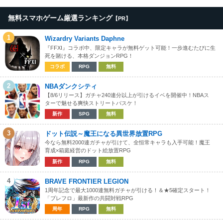
無料スマホゲーム厳選ランキング
【PR】
1
Wizardry Variants Daphne
『FFXI』コラボ中、限定キャラが無料ゲット可能！一歩進むたびに生
死を賭ける、本格ダンジョンRPG！
コラボ
RPG
無料
2
NBAダンクシティ
【8/6リリース】ガチャ240連分以上が引けるイベを開催中！NBAス
ターで魅せる爽快ストリートバスケ！
新作
SPG
無料
3
ドット伝説～魔王になる異世界放置RPG
今なら無料2000連ガチャが引けて、全恒常キャラも入手可能！魔王
育成×箱庭経営のドット絵放置RPG
新作
RPG
無料
4
BRAVE FRONTIER LEGION
1周年記念で最大1000連無料ガチャが引ける！＆★5確定スタート！
「ブレフロ」最新作の共闘対戦RPG
周年
RPG
無料