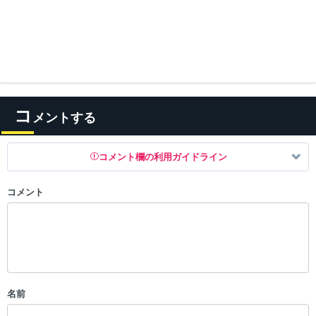
コ
メントする
コメント欄の利用ガイドライン
コメント
以下の書き込みを禁止とし、場合によってはコメント削除や書き込み制
限を行う可能性がございます。 あらかじめご了承ください。
・公序良俗に反する投稿
・スパムなど、記事内容と関係のない投稿
・誰かになりすます行為
・個人情報の投稿や、他者のプライバシーを侵害する投稿
名前
・一度削除された投稿を再び投稿すること
・外部サイトへの誘導や宣伝