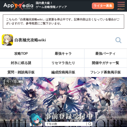
国内最大級！
ライター募集
ゲーム攻略情報メディア
こちらの「白夜極光攻略wiki」は更新を停止中です。記事内容は古くなっている場合がご
ざいますので、参考程度にご覧下さいませ。
白夜極光攻略wiki
攻略TOP
最強キャラ
最強パーティ
封氷に眠る謎
リセマラ当たり
開催中ガチャ一覧
質問・雑談掲示板
編成投稿掲示板
フレンド募集掲示板