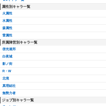
属性別キャラ一覧
火属性
水属性
森属性
雷属性
所属陣営別キャラ一覧
啓光連邦
白夜城
影ノ街
R・W
北境
真理結社
無勢力者
ジョブ別キャラ一覧