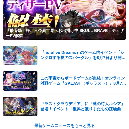
『骸骨騎士様、只今異世界へお出掛け中 SKULL BRAVE』ティザ
ーPV解禁！
『hololive Dreams』のゲーム内イベント「シ
ンクロする夏のスパークル」を8月7日より開
催！
この宇宙からボードゲームが集結！オンライン
対戦ゲーム『GALAST（ギャラスト）』8月7日
(金)より事前登録開始！
『ラストクラウディア』に「謎の詩人ルシア」
登場！イベント「復興と護り手たちの狂騒曲」
も開催中!!
最新ゲームニュースをもっと見る