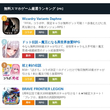
無料スマホゲーム厳選ランキング
【PR】
1
Wizardry Variants Daphne
『FFXI』コラボ中、限定キャラが無料ゲット可能！一歩進むたびに生
死を賭ける、本格ダンジョンRPG！
コラボ
RPG
無料
2
ドット伝説～魔王になる異世界放置RPG
今なら無料2000連ガチャが引けて、全恒常キャラも入手可能！魔王
育成×箱庭経営のドット絵放置RPG
新作
RPG
無料
3
杖と剣の伝説
8/16~『ぼざろ』コラボ決定！ログインだけで毎日無料10連ガチャが
引ける！剣と魔法で戦う放置RPG
コラボ
RPG
無料
4
BRAVE FRONTIER LEGION
1周年記念で最大1000連無料ガチャが引ける！＆★5確定スタート！
「ブレフロ」最新作の共闘対戦RPG
周年
RPG
無料