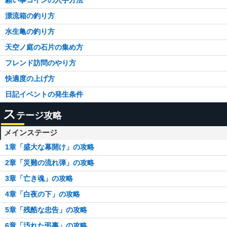
願い事コインの入手方法
漂流箱の釣り方
水生亀の釣り方
天空ノ庭の石片の集め方
フレンド訪問のやり方
快適度の上げ方
日記イベントの発生条件
ス
テージ攻略
メインステージ
1章「盛大な幕開け」の攻略
2章「災難の流れ弾」の攻略
3章「亡き魂」の攻略
4章「白夜の下」の攻略
5章「残酷な忠告」の攻略
6章「汚れた弔事」の攻略