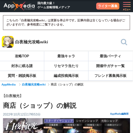
国内最大級！
ライター募集
ゲーム攻略情報メディア
こちらの「白夜極光攻略wiki」は更新を停止中です。記事内容は古くなっている場合がご
ざいますので、参考程度にご覧下さいませ。
白夜極光攻略wiki
攻略TOP
最強キャラ
最強パーティ
封氷に眠る謎
リセマラ当たり
開催中ガチャ一覧
質問・雑談掲示板
編成投稿掲示板
フレンド募集掲示板
AppMedia
白夜極光攻略wiki
商店（ショップ）の解説
【白夜極光】
商店（ショップ）の解説
2022年10月12日17時53分
AppMedia編集部