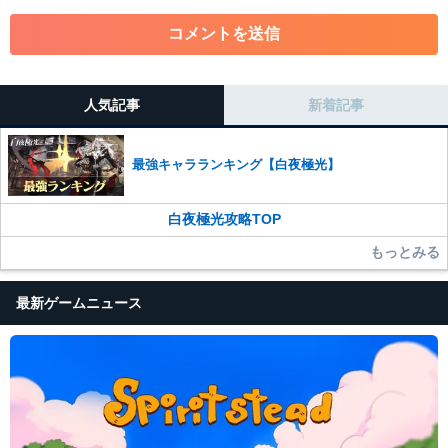
・各ゲームのネタバレを含む内容の投稿
・その他、管理者が不適切と判断した投稿
コメントの削除につきましては下記フォームより申請をいた
だけますでしょうか。
人気記事
新着記事
コメントの削除を申請する
※投稿内容を確認後、順次対応さ
せていただきます。ご了承ください。
最強キャラランキング【白夜極光】
※一度削除したコメントは復元ができませんのでご注意くだ
さい。
白夜極光攻略TOP
また、過度な利用規約の違反や、弊社に損害の及ぶ内容の書き込みがあ
った場合は、法的措置をとらせていただく場合もございますので、あら
もっとみる
かじめご理解くださいませ。
最新ゲームニュース