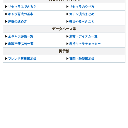
▶︎
リセマラはできる？
▶︎
リセマラのやり方
▶︎
キャラ育成の基本
▶︎
ガチャ演出まとめ
▶︎
序盤の進め方
▶︎
毎日やるべきこと
データベース系
▶︎
全キャラ評価一覧
▶︎
素材・アイテム一覧
▶︎
出演声優(CV)一覧
▶︎
所持キャラチェッカー
掲示板
▶︎
フレンド募集掲示板
▶︎
質問・雑談掲示板