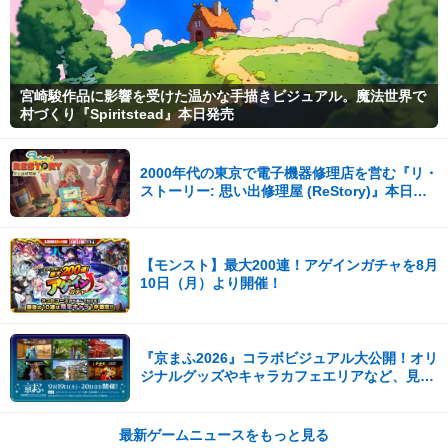
宮崎駿作品に影響を受けた温かな手描きビジュアル。魔法世界で
村づくり『Spiritstead』本日発売
2000年代の東京で電子機器修理店を営む『リ・
ストーリー: 思い出修理屋 (ReStory)』本日
Steamで配信開始
【モンスト】最大200連！アゲインガチャを8月
10日（月）より開催！
『京まふ2026』コラボビジュアル大公開！オリ
ジナルグッズやキャラカフェエリアなど、見ど
ころ満載！！
最新ゲームニュースをもっと見る