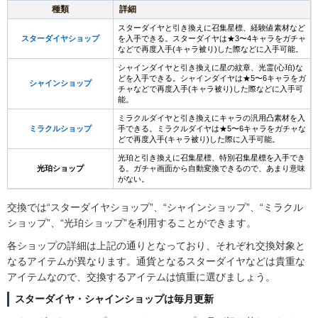
種類
詳細
スターダイヤと引き換えに召集星標、経験値素材など
スターダイヤショップ
を入手できる。スターダイヤは★3〜4キャラをガチャ
などで再度入手(キャラ被り)した際などに入手可能。
シャインダイヤと引き換えに星の紋章、光霊(心珀)な
どを入手できる。シャインダイヤは★5〜6キャラをガ
シャインショップ
チャなどで再度入手(キャラ被り)した際などに入手可
能。
ミラクルダイヤと引き換えにキャラの汎用凸素材を入
ミラクルショップ
手できる。ミラクルダイヤは★5〜6キャラをガチャな
どで再度入手(キャラ被り)した際に入手可能。
光珀と引き換えに召集星標、特別召集星標を入手でき
光珀ショップ
る。ガチャ画面から自動変換できるので、あまり意味
がない。
交換では“スターダイヤショップ”、“シャインショップ”、“ミラクル
ショップ”、“光珀ショップ”を利用することができます。
各ショップの詳細は上記の通りとなっており、それぞれ交換対象と
なるアイテムが異なります。通貨となるスターダイヤなどは貴重な
アイテムなので、交換するアイテムは慎重に選びましょう。
スターダイヤ・シャインショップは毎月更新