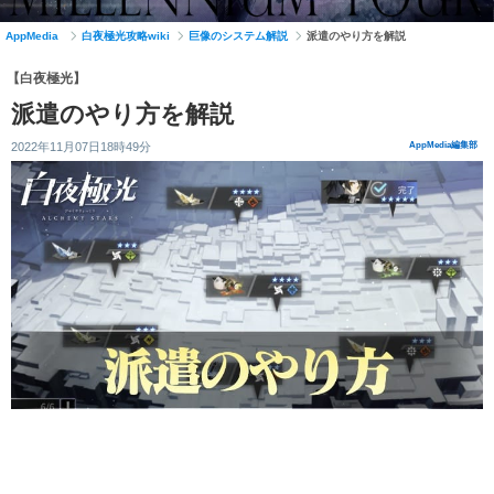
AppMedia
白夜極光攻略wiki
巨像のシステム解説
派遣のやり方を解説
【白夜極光】
派遣のやり方を解説
2022年11月07日18時49分
AppMedia編集部