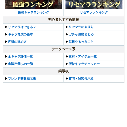
リセマラランキング
最強キャラランキング
初心者おすすめ情報
▶︎
リセマラはできる？
▶︎
リセマラのやり方
▶︎
キャラ育成の基本
▶︎
ガチャ演出まとめ
▶︎
序盤の進め方
▶︎
毎日やるべきこと
データベース系
▶︎
全キャラ評価一覧
▶︎
素材・アイテム一覧
▶︎
出演声優(CV)一覧
▶︎
所持キャラチェッカー
掲示板
▶︎
フレンド募集掲示板
▶︎
質問・雑談掲示板