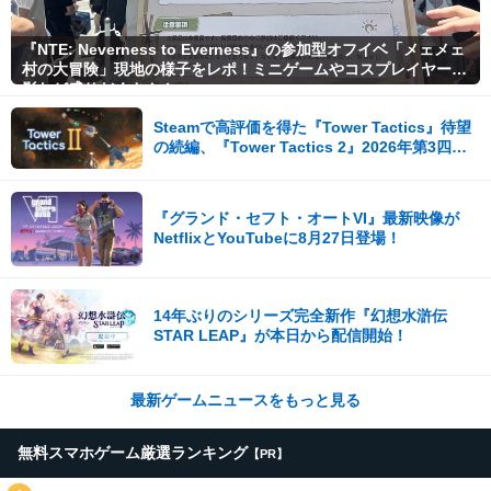
『NTE: Neverness to Everness』の参加型オフイベ「メェメェ
村の大冒険」現地の様子をレポ！ミニゲームやコスプレイヤー撮
影など盛りだくさん！
Steamで高評価を得た『Tower Tactics』待望
の続編、『Tower Tactics 2』2026年第3四半
期に早期アクセス開始
『グランド・セフト・オートVI』最新映像が
NetflixとYouTubeに8月27日登場！
14年ぶりのシリーズ完全新作『幻想水滸伝
STAR LEAP』が本日から配信開始！
最新ゲームニュースをもっと見る
無料スマホゲーム厳選ランキング
【PR】