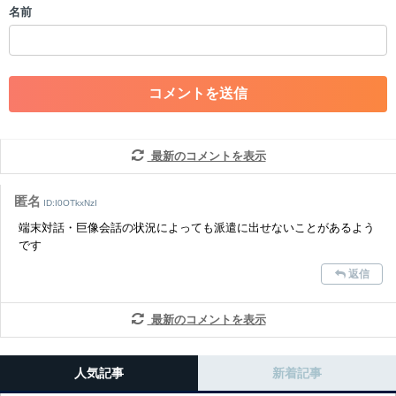
名前
・一度削除された投稿を再び投稿すること
・外部サイトへの誘導や宣伝
・アカウントの売買など金銭が絡む内容の投稿
・各ゲームのネタバレを含む内容の投稿
・その他、管理者が不適切と判断した投稿
コメントの削除につきましては下記フォームより申請をいた
だけますでしょうか。
最新のコメントを表示
コメントの削除を申請する
※投稿内容を確認後、順次対応さ
せていただきます。ご了承ください。
匿名
ID:I0OTkxNzI
※一度削除したコメントは復元ができませんのでご注意くだ
端末対話・巨像会話の状況によっても派遣に出せないことがあるよう
さい。
です
また、過度な利用規約の違反や、弊社に損害の及ぶ内容の書き込みがあ
返信
った場合は、法的措置をとらせていただく場合もございますので、あら
かじめご理解くださいませ。
最新のコメントを表示
人気記事
新着記事