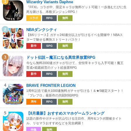
1
Wizardry Variants Daphne
『FFXI』コラボ中、限定キャラが無料ゲット可能！一歩進むたびに生
死を賭ける、本格ダンジョンRPG！
コラボ
RPG
無料
2
NBAダンクシティ
【8/6リリース】ガチャ240連分以上が引けるイベを開催中！NBAス
ターで魅せる爽快ストリートバスケ！
新作
SPG
無料
3
ドット伝説～魔王になる異世界放置RPG
今なら無料2000連ガチャが引けて、全恒常キャラも入手可能！魔王
育成×箱庭経営のドット絵放置RPG
新作
RPG
無料
4
BRAVE FRONTIER LEGION
1周年記念で最大1000連無料ガチャが引ける！＆★5確定スタート！
「ブレフロ」最新作の共闘対戦RPG
周年
RPG
無料
5
【8月最新】おすすめスマホゲームランキング
話題の新作やガチャが沢山引ける注目作、周年&コラボ開催タイト
ル、リセマラおすすめなどを完全網羅！
特集
無料