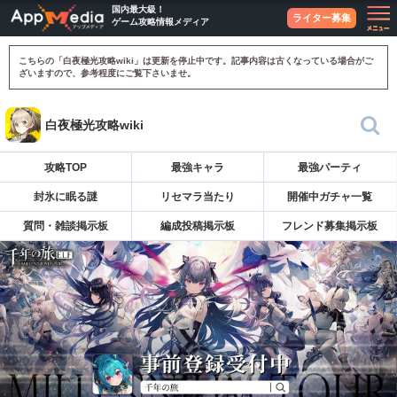
国内最大級！
ライター募集
ゲーム攻略情報メディア
こちらの「白夜極光攻略wiki」は更新を停止中です。記事内容は古くなっている場合がご
ざいますので、参考程度にご覧下さいませ。
白夜極光攻略wiki
攻略TOP
最強キャラ
最強パーティ
封氷に眠る謎
リセマラ当たり
開催中ガチャ一覧
質問・雑談掲示板
編成投稿掲示板
フレンド募集掲示板