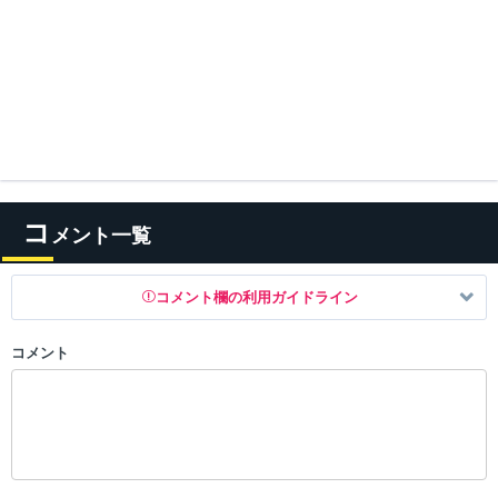
コ
メント一覧
コメント欄の利用ガイドライン
コメント
以下の書き込みを禁止とし、場合によってはコメント削除や書き込み制
限を行う可能性がございます。 あらかじめご了承ください。
・公序良俗に反する投稿
・スパムなど、記事内容と関係のない投稿
・誰かになりすます行為
・個人情報の投稿や、他者のプライバシーを侵害する投稿