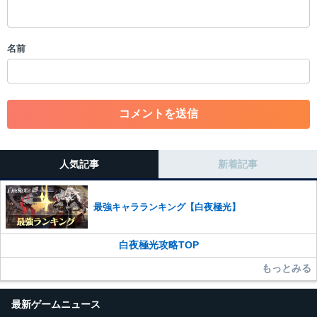
・スパムなど、記事内容と関係のない投稿
・誰かになりすます行為
・個人情報の投稿や、他者のプライバシーを侵害する投稿
名前
・一度削除された投稿を再び投稿すること
・外部サイトへの誘導や宣伝
・アカウントの売買など金銭が絡む内容の投稿
・各ゲームのネタバレを含む内容の投稿
・その他、管理者が不適切と判断した投稿
コメントの削除につきましては下記フォームより申請をいた
だけますでしょうか。
人気記事
新着記事
コメントの削除を申請する
※投稿内容を確認後、順次対応さ
せていただきます。ご了承ください。
最強キャラランキング【白夜極光】
※一度削除したコメントは復元ができませんのでご注意くだ
さい。
白夜極光攻略TOP
また、過度な利用規約の違反や、弊社に損害の及ぶ内容の書き込みがあ
った場合は、法的措置をとらせていただく場合もございますので、あら
もっとみる
かじめご理解くださいませ。
最新ゲームニュース