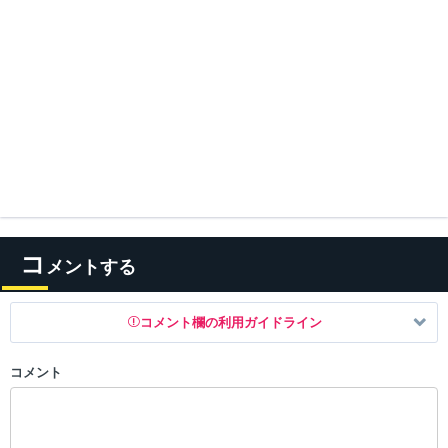
コ
メントする
コメント欄の利用ガイドライン
コメント
以下の書き込みを禁止とし、場合によってはコメント削除や書き込み制
限を行う可能性がございます。 あらかじめご了承ください。
・公序良俗に反する投稿