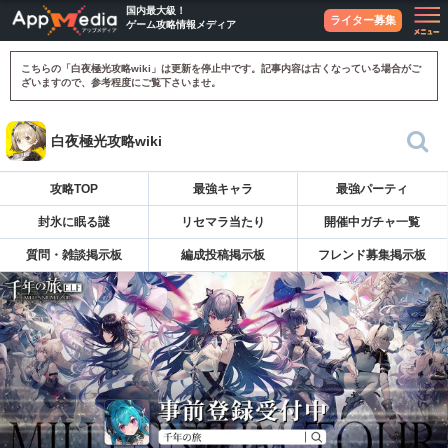
国内最大級！
ライター募集
ゲーム攻略情報メディア
こちらの「白夜極光攻略wiki」は更新を停止中です。記事内容は古くなっている場合がご
ざいますので、参考程度にご覧下さいませ。
白夜極光攻略wiki
攻略TOP
最強キャラ
最強パーティ
封氷に眠る謎
リセマラ当たり
開催中ガチャ一覧
質問・雑談掲示板
編成投稿掲示板
フレンド募集掲示板