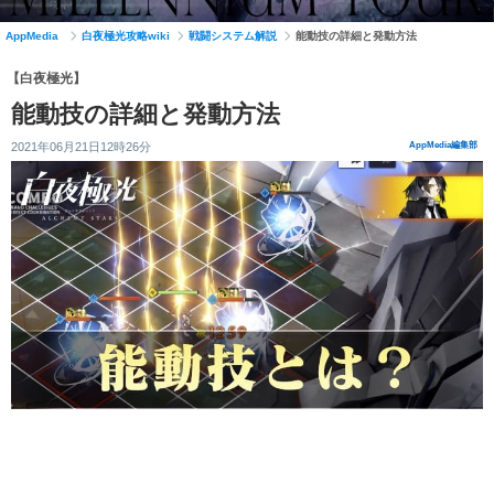
AppMedia
白夜極光攻略wiki
戦闘システム解説
能動技の詳細と発動方法
【白夜極光】
能動技の詳細と発動方法
2021年06月21日12時26分
AppMedia編集部