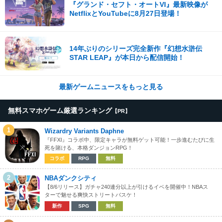
『グランド・セフト・オートVI』最新映像が
NetflixとYouTubeに8月27日登場！
14年ぶりのシリーズ完全新作『幻想水滸伝
STAR LEAP』が本日から配信開始！
最新ゲームニュースをもっと見る
無料スマホゲーム厳選ランキング
【PR】
1
Wizardry Variants Daphne
『FFXI』コラボ中、限定キャラが無料ゲット可能！一歩進むたびに生
死を賭ける、本格ダンジョンRPG！
コラボ
RPG
無料
2
NBAダンクシティ
【8/6リリース】ガチャ240連分以上が引けるイベを開催中！NBAス
ターで魅せる爽快ストリートバスケ！
新作
SPG
無料