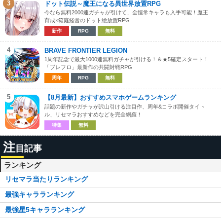
3
ドット伝説～魔王になる異世界放置RPG
今なら無料2000連ガチャが引けて、全恒常キャラも入手可能！魔王
育成×箱庭経営のドット絵放置RPG
新作
RPG
無料
4
BRAVE FRONTIER LEGION
1周年記念で最大1000連無料ガチャが引ける！＆★5確定スタート！
「ブレフロ」最新作の共闘対戦RPG
周年
RPG
無料
5
【8月最新】おすすめスマホゲームランキング
話題の新作やガチャが沢山引ける注目作、周年&コラボ開催タイト
ル、リセマラおすすめなどを完全網羅！
特集
無料
注
目記事
ランキング
リセマラ当たりランキング
最強キャラランキング
最強星5キャラランキング