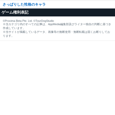
さっぱりした性格のキャラ
ゲーム権利表記
©Proxima Beta Pte. Ltd. ©TourDogStudio
※当カテゴリ内のすべての記事は、AppMedia編集部及びライター独自の判断に基づき
作成しています。
※当サイトが掲載しているデータ、画像等の無断使用・無断転載は固くお断りしてお
ります。