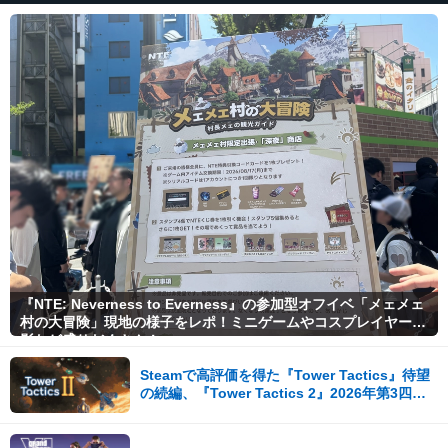
『NTE: Neverness to Everness』の参加型オフイベ「メェメェ
村の大冒険」現地の様子をレポ！ミニゲームやコスプレイヤー撮
影など盛りだくさん！
Steamで高評価を得た『Tower Tactics』待望
の続編、『Tower Tactics 2』2026年第3四半
期に早期アクセス開始