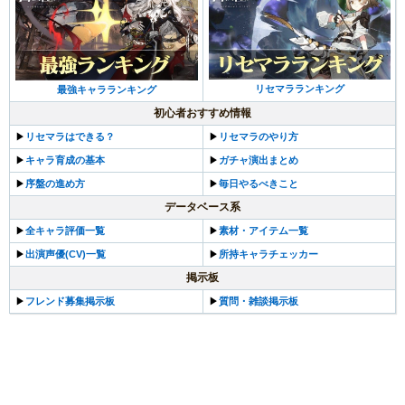
リセマラランキング
最強キャラランキング
初心者おすすめ情報
▶︎
リセマラはできる？
▶︎
リセマラのやり方
▶︎
キャラ育成の基本
▶︎
ガチャ演出まとめ
▶︎
序盤の進め方
▶︎
毎日やるべきこと
データベース系
▶︎
全キャラ評価一覧
▶︎
素材・アイテム一覧
▶︎
出演声優(CV)一覧
▶︎
所持キャラチェッカー
掲示板
▶︎
フレンド募集掲示板
▶︎
質問・雑談掲示板