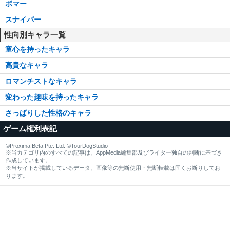
ボマー
スナイパー
性向別キャラ一覧
童心を持ったキャラ
高貴なキャラ
ロマンチストなキャラ
変わった趣味を持ったキャラ
さっぱりした性格のキャラ
ゲーム権利表記
©Proxima Beta Pte. Ltd. ©TourDogStudio
※当カテゴリ内のすべての記事は、AppMedia編集部及びライター独自の判断に基づき
作成しています。
※当サイトが掲載しているデータ、画像等の無断使用・無断転載は固くお断りしてお
ります。