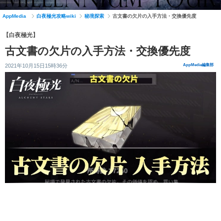
AppMedia
白夜極光攻略wiki
秘境探索
古文書の欠片の入手方法・交換優先度
【白夜極光】
古文書の欠片の入手方法・交換優先度
2021年10月15日15時36分
AppMedia編集部