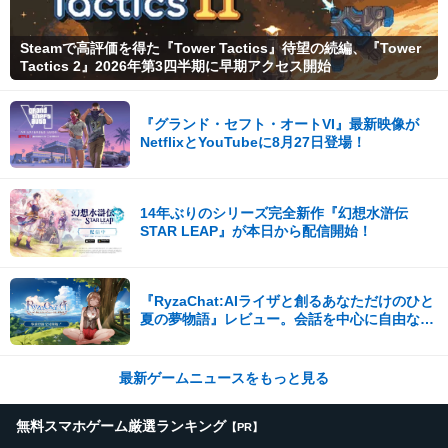
Steamで高評価を得た『Tower Tactics』待望の続編、『Tower
Tactics 2』2026年第3四半期に早期アクセス開始
『グランド・セフト・オートVI』最新映像が
NetflixとYouTubeに8月27日登場！
14年ぶりのシリーズ完全新作『幻想水滸伝
STAR LEAP』が本日から配信開始！
『RyzaChat:AIライザと創るあなただけのひと
夏の夢物語』レビュー。会話を中心に自由な冒
険を進めていくシステムはこれまでにない新鮮
な体験が楽しめる【先行プレイレポート】
最新ゲームニュースをもっと見る
無料スマホゲーム厳選ランキング
【PR】