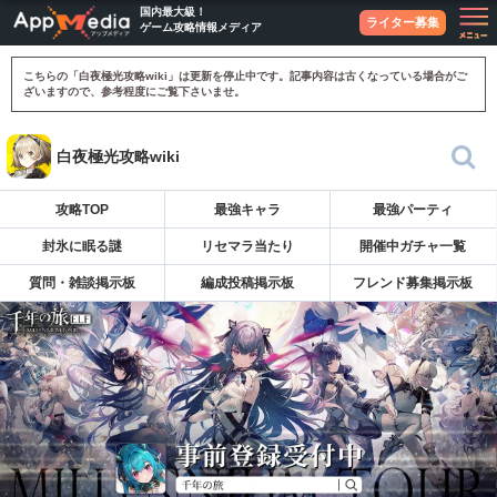
国内最大級！
ライター募集
ゲーム攻略情報メディア
こちらの「白夜極光攻略wiki」は更新を停止中です。記事内容は古くなっている場合がご
ざいますので、参考程度にご覧下さいませ。
白夜極光攻略wiki
攻略TOP
最強キャラ
最強パーティ
封氷に眠る謎
リセマラ当たり
開催中ガチャ一覧
質問・雑談掲示板
編成投稿掲示板
フレンド募集掲示板