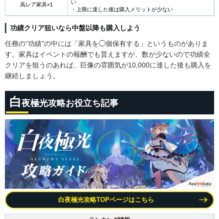
い
高レア家具×1
・上限に達した後は購入メリットが少ない
功績クリア狙いなら中盤以降も購入しよう
任務の“功績”の中には「家具を◯個保有する」というものがありま
す。家具はイベントの報酬でも貰えますが、数が少ないので功績全
クリアを狙うのあれば、巨像の雰囲気が10,000に達した後も購入を
継続しましょう。
白
夜極光攻略お役立ち記事
白夜極光攻略TOPページはこちら