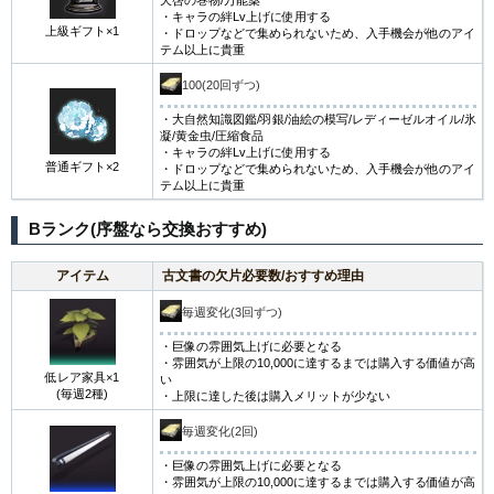
・キャラの絆Lv上げに使用する
上級ギフト×1
・ドロップなどで集められないため、入手機会が他のアイ
テム以上に貴重
100(20回ずつ)
・大自然知識図鑑/羽銀/油絵の模写/レディーゼルオイル/氷
凝/黄金虫/圧縮食品
・キャラの絆Lv上げに使用する
普通ギフト×2
・ドロップなどで集められないため、入手機会が他のアイ
テム以上に貴重
Bランク(序盤なら交換おすすめ)
アイテム
古文書の欠片必要数/おすすめ理由
毎週変化(3回ずつ)
・巨像の雰囲気上げに必要となる
・雰囲気が上限の10,000に達するまでは購入する価値が高
低レア家具×1
い
(毎週2種)
・上限に達した後は購入メリットが少ない
毎週変化(2回)
・巨像の雰囲気上げに必要となる
・雰囲気が上限の10,000に達するまでは購入する価値が高