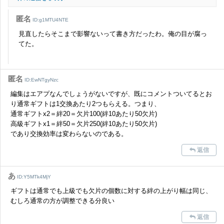
匿名
ID:g1MTU4NTE
見直したらそこまで影響ないって書き方だったわ。俺の目が腐っ
てた。
匿名
ID:EwNTgyNzc
編集はエアプなんでしょうがないですが、既にコメントついてるとお
り通常ギフトは1交換あたり2つもらえる。つまり、
通常ギフトx2＝絆20＝欠片100(絆10あたり50欠片)
高級ギフトx1＝絆50＝欠片250(絆10あたり50欠片)
であり交換効率は変わらないのである。
返信
あ
ID:Y5MTk4MjY
ギフトは通常でも上級でも欠片の個数に対する絆の上がり幅は同じ、
むしろ通常の方が調整できる分良い
返信