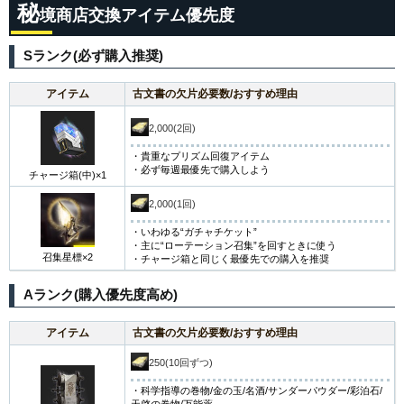
秘
境商店交換アイテム優先度
Sランク(必ず購入推奨)
アイテム
古文書の欠片必要数/おすすめ理由
2,000(2回)
・貴重なプリズム回復アイテム
・必ず毎週最優先で購入しよう
チャージ箱(中)×1
2,000(1回)
・いわゆる“ガチャチケット”
・主に“ローテーション召集”を回すときに使う
召集星標×2
・チャージ箱と同じく最優先での購入を推奨
Aランク(購入優先度高め)
アイテム
古文書の欠片必要数/おすすめ理由
250(10回ずつ)
・科学指導の巻物/金の玉/名酒/サンダーパウダー/彩泊石/
天啓の巻物/万能薬