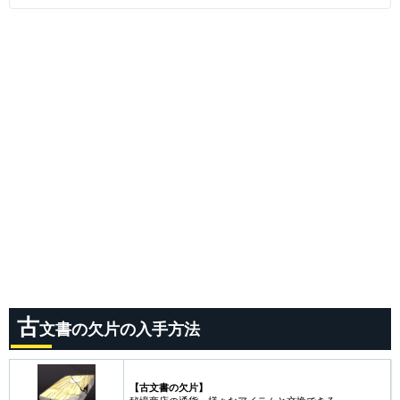
古
文書の欠片の入手方法
【古文書の欠片】