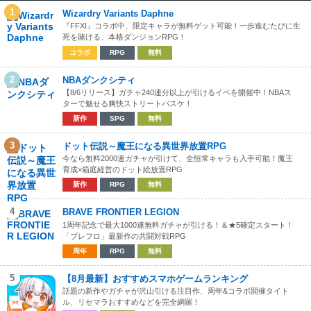
1
Wizardry Variants Daphne
『FFXI』コラボ中、限定キャラが無料ゲット可能！一歩進むたびに生
死を賭ける、本格ダンジョンRPG！
コラボ
RPG
無料
2
NBAダンクシティ
【8/6リリース】ガチャ240連分以上が引けるイベを開催中！NBAス
ターで魅せる爽快ストリートバスケ！
新作
SPG
無料
3
ドット伝説～魔王になる異世界放置RPG
今なら無料2000連ガチャが引けて、全恒常キャラも入手可能！魔王
育成×箱庭経営のドット絵放置RPG
新作
RPG
無料
4
BRAVE FRONTIER LEGION
1周年記念で最大1000連無料ガチャが引ける！＆★5確定スタート！
「ブレフロ」最新作の共闘対戦RPG
周年
RPG
無料
5
【8月最新】おすすめスマホゲームランキング
話題の新作やガチャが沢山引ける注目作、周年&コラボ開催タイト
ル、リセマラおすすめなどを完全網羅！