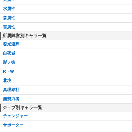
水属性
森属性
雷属性
所属陣営別キャラ一覧
啓光連邦
白夜城
影ノ街
R・W
北境
真理結社
無勢力者
ジョブ別キャラ一覧
チェンジャー
サポーター