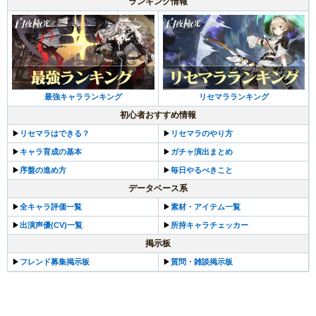
ランキング情報
リセマラランキング
最強キャラランキング
初心者おすすめ情報
▶︎
リセマラはできる？
▶︎
リセマラのやり方
▶︎
キャラ育成の基本
▶︎
ガチャ演出まとめ
▶︎
序盤の進め方
▶︎
毎日やるべきこと
データベース系
▶︎
全キャラ評価一覧
▶︎
素材・アイテム一覧
▶︎
出演声優(CV)一覧
▶︎
所持キャラチェッカー
掲示板
▶︎
フレンド募集掲示板
▶︎
質問・雑談掲示板