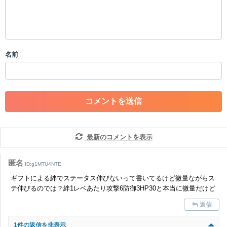
・公序良俗に反する投稿
・スパムなど、記事内容と関係のない投稿
・誰かになりすます行為
・個人情報の投稿や、他者のプライバシーを侵害する投稿
名前
・一度削除された投稿を再び投稿すること
・外部サイトへの誘導や宣伝
・アカウントの売買など金銭が絡む内容の投稿
・各ゲームのネタバレを含む内容の投稿
・その他、管理者が不適切と判断した投稿
コメントの削除につきましては下記フォームより申請をいた
だけますでしょうか。
最新のコメントを表示
コメントの削除を申請する
※投稿内容を確認後、順次対応さ
せていただきます。ご了承ください。
匿名
ID:g1MTU4NTE
※一度削除したコメントは復元ができませんのでご注意くだ
ギフトによる絆でステータス伸びないって書いてるけど微量ながらス
さい。
テ伸びるのでは？絆1レベあたり攻撃6防御3HP30と本当に微量だけど
また、過度な利用規約の違反や、弊社に損害の及ぶ内容の書き込みがあ
返信
った場合は、法的措置をとらせていただく場合もございますので、あら
かじめご理解くださいませ。
1件の返信を非表示