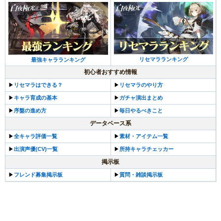
リセマラランキング
最強キャラランキング
初心者おすすめ情報
▶︎
リセマラはできる？
▶︎
リセマラのやり方
▶︎
キャラ育成の基本
▶︎
ガチャ演出まとめ
▶︎
序盤の進め方
▶︎
毎日やるべきこと
データベース系
▶︎
全キャラ評価一覧
▶︎
素材・アイテム一覧
▶︎
出演声優(CV)一覧
▶︎
所持キャラチェッカー
掲示板
▶︎
フレンド募集掲示板
▶︎
質問・雑談掲示板