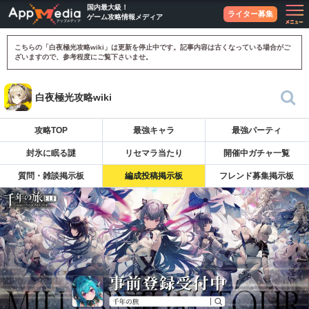
国内最大級！
ライター募集
ゲーム攻略情報メディア
こちらの「白夜極光攻略wiki」は更新を停止中です。記事内容は古くなっている場合がご
ざいますので、参考程度にご覧下さいませ。
白夜極光攻略wiki
攻略TOP
最強キャラ
最強パーティ
封氷に眠る謎
リセマラ当たり
開催中ガチャ一覧
質問・雑談掲示板
編成投稿掲示板
フレンド募集掲示板