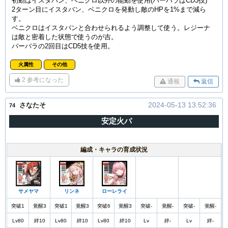
初動はイスタバン、ベニクロ以外の能動を使用(バーバラはCD3技)
2ターン目にイスタバン、ベニクロを発動し敵のHPを1%まで減ら
す。
ベニクロはイスタバンと合わせられるよう調整して使う。レジーナ
は敵と密着した状態で使うのが吉。
バーバラの2回目はCD5技を使用。
火属性
その他
2
参考になった
通報
返信
2024-05-13 13:52:36
さなたそ
74
安定火パ
編成・キャラの育成状況
サメヤマ
リンネ
ローレライ
突破1
覚醒3
突破1
覚醒3
突破6
覚醒3
突破-
覚醒-
突破-
覚醒-
Lv80
絆10
Lv80
絆10
Lv80
絆10
Lv
絆-
Lv
絆-