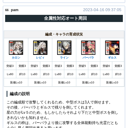
2023-04-16 09:37:05
pam
66
全属性対応オート周回
編成・キャラの育成状況
カロン
レビィ
ライン
バーバラ
ギルス
突破3
覚醒3
突破5
覚醒3
突破3
覚醒3
突破5
覚醒3
突破6
覚醒3
Lv80
絆10
Lv80
絆10
Lv80
絆10
Lv80
絆10
Lv80
絆10
装備Lv10
装備Lv10
装備Lv10
装備Lv10
装備Lv10
編成の説明
この編成順で攻撃してくれるため、中型ボスは3人で倒せます。
その後、バーバラとギルスで残りを倒してくれます。
星の力がLv５のため、もしかしたらそれより下だと中型ボスを倒し
きれないかも知れません。
ギルスの枠は、バーバラより後に攻撃する全体能動持ち光霊だとも
う少し早く周回出来ると思います。