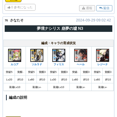
0
参考になった
通報
返信
2024-09-29 09:02:42
さなたそ
76
夢境ナシリス 崩夢の墟 N3
編成・キャラの育成状況
ルコア
ソルラド
フィリス
ヘール
レジーナ
突破5
覚醒-
突破5
覚醒3
突破5
覚醒3
突破-
覚醒3
突破5
覚醒3
Lv20
絆10
Lv80
絆10
Lv30
絆10
Lv80
絆10
Lv80
絆10
装備Lv10
装備Lv-
装備Lv10
装備Lv-
装備Lv-
編成の説明