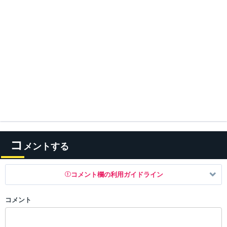
コ
メントする
コメント欄の利用ガイドライン
コメント
以下の書き込みを禁止とし、場合によってはコメント削除や書き込み制
限を行う可能性がございます。 あらかじめご了承ください。