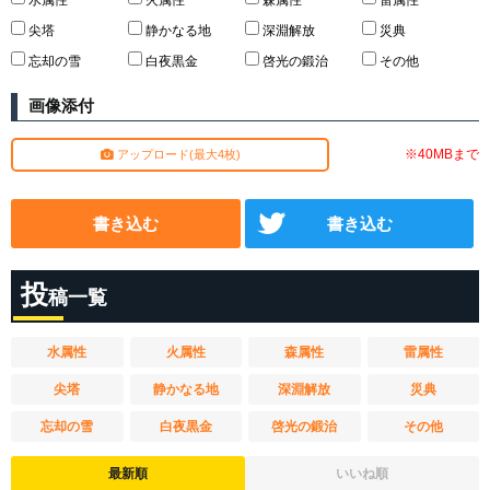
水属性
火属性
森属性
雷属性
尖塔
静かなる地
深淵解放
災典
忘却の雪
白夜黒金
啓光の鍛治
その他
画像添付
※40MBまで
アップロード(最大4枚)
書き込む
書き込む
投
稿一覧
水属性
火属性
森属性
雷属性
尖塔
静かなる地
深淵解放
災典
忘却の雪
白夜黒金
啓光の鍛治
その他
最新順
いいね順