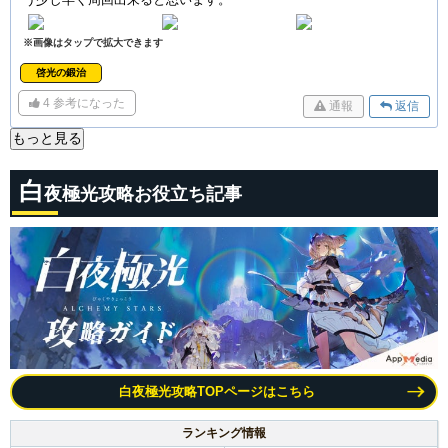
※画像はタップで拡大できます
啓光の鍛治
4
参考になった
通報
返信
もっと見る
白
夜極光攻略お役立ち記事
白夜極光攻略TOPページはこちら
ランキング情報