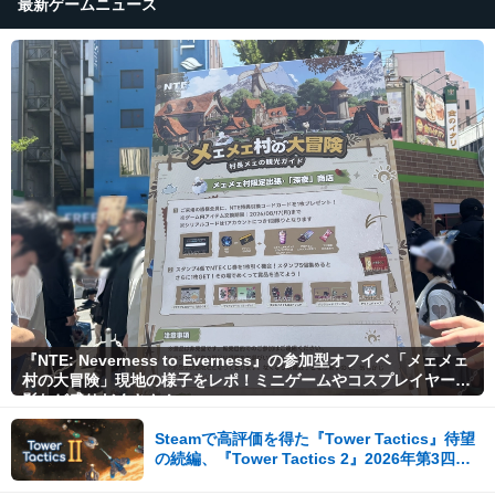
最新ゲームニュース
『NTE: Neverness to Everness』の参加型オフイベ「メェメェ
村の大冒険」現地の様子をレポ！ミニゲームやコスプレイヤー撮
影など盛りだくさん！
Steamで高評価を得た『Tower Tactics』待望
の続編、『Tower Tactics 2』2026年第3四半
期に早期アクセス開始