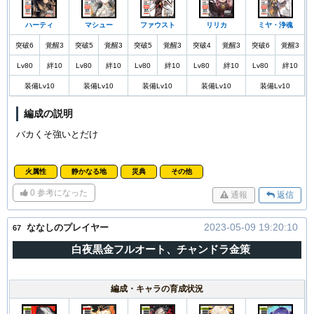
ハーティ
マシュー
ファウスト
リリカ
ミヤ・浄魂
突破6
覚醒3
突破5
覚醒3
突破5
覚醒3
突破4
覚醒3
突破6
覚醒3
Lv80
絆10
Lv80
絆10
Lv80
絆10
Lv80
絆10
Lv80
絆10
装備Lv10
装備Lv10
装備Lv10
装備Lv10
装備Lv10
編成の説明
バカくそ強いとだけ
火属性
静かなる地
災典
その他
0
参考になった
通報
返信
2023-05-09 19:20:10
ななしのプレイヤー
67
白夜黒金フルオート、チャンドラ金策
編成・キャラの育成状況