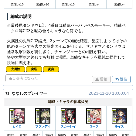
装備Lv10
装備Lv10
装備Lv10
装備Lv-
装備Lv-
編成の説明
※最後尾タンドウ1凸。4番目は精錬バーバラやスモーキー、精錬ベ
ニクロ等CD3と噛み合うキャラなら何でも。
火属性の先制CD3編成。3ターン毎の極光確定、盤面によってはその
他のターンでも火マス極光タイムを狙える。サメヤマとタンドウは
通常攻撃回数が特に多く、チェンジャーとの相性が良い。
塔や大型ボス終典でも無難に活躍。単純なキャラを単純に操作して
快適に戦える。
火属性
尖塔
災典
1
参考になった
通報
返信
2023-11-10 18:00:04
ななしのプレイヤー
73
編成・キャラの育成状況
ヒイロ
ブランディ
スカーレイ
ローラ
ルイス
突破3
覚醒3
突破5
覚醒3
突破5
覚醒3
突破5
覚醒3
突破5
覚醒3