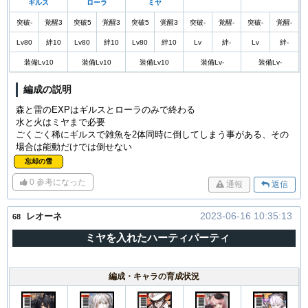
ギルス
ローラ
ミヤ
突破-
覚醒3
突破5
覚醒3
突破5
覚醒3
突破-
覚醒-
突破-
覚醒-
Lv80
絆10
Lv80
絆10
Lv80
絆10
Lv
絆-
Lv
絆-
装備Lv10
装備Lv10
装備Lv10
装備Lv-
装備Lv-
編成の説明
森と雷のEXPはギルスとローラのみで終わる
水と火はミヤまで必要
ごくごく稀にギルスで雑魚を2体同時に倒してしまう事がある、その
場合は能動だけでは倒せない
忘却の雪
0
参考になった
通報
返信
2023-06-16 10:35:13
レオーネ
68
ミヤを入れたハーティパーティ
編成・キャラの育成状況