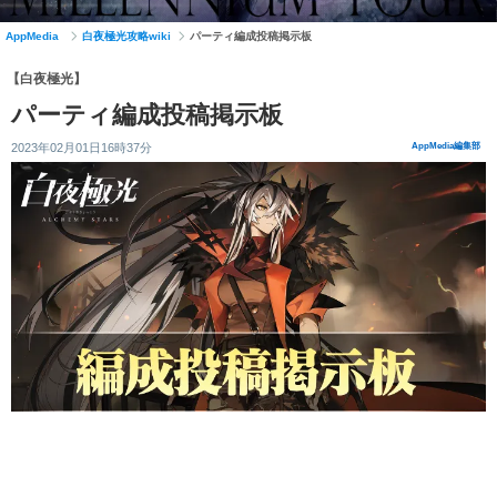
AppMedia
白夜極光攻略wiki
パーティ編成投稿掲示板
【白夜極光】
パーティ編成投稿掲示板
2023年02月01日16時37分
AppMedia編集部