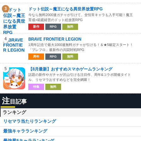
3
ドット伝説～魔王になる異世界放置RPG
今なら無料2000連ガチャが引けて、全恒常キャラも入手可能！魔王
育成×箱庭経営のドット絵放置RPG
新作
RPG
無料
4
BRAVE FRONTIER LEGION
1周年記念で最大1000連無料ガチャが引ける！＆★5確定スタート！
「ブレフロ」最新作の共闘対戦RPG
周年
RPG
無料
5
【8月最新】おすすめスマホゲームランキング
話題の新作やガチャが沢山引ける注目作、周年&コラボ開催タイト
ル、リセマラおすすめなどを完全網羅！
特集
無料
注
目記事
ランキング
リセマラ当たりランキング
最強キャラランキング
最強星5キャラランキング