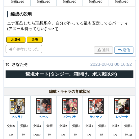
装備Lv10
装備Lv10
装備Lv10
装備Lv10
装備Lv10
編成の説明
ニナ完凸したら理想系今、自分が作ってる最も安定してるパーティ
(アズール持ってない(´･ω･`))
水属性
尖塔
0
参考になった
通報
返信
2023-08-03 00:16:52
さなたそ
70
秘境オート(タンジー、箱開け、ボス戦以外)
編成・キャラの育成状況
ソルラド
ヘール
バーバラ
サメヤマ
レジーナ
突破5
覚醒3
突破4
覚醒-
突破5
覚醒3
突破1
覚醒3
突破5
覚醒3
Lv
絆-
Lv80
絆-
Lv
絆-
Lv
絆-
Lv
絆10