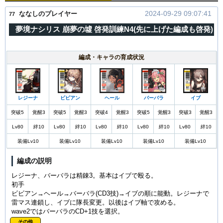
2024-09-29 09:07:41
ななしのプレイヤー
77
夢境ナシリス 崩夢の墟 啓発訓練N4(先に上げた編成も啓発)
編成・キャラの育成状況
レジーナ
ビビアン
ヘール
バーバラ
イブ
突破5
覚醒3
突破5
覚醒3
突破4
覚醒3
突破5
覚醒3
突破3
覚醒3
Lv80
絆10
Lv80
絆10
Lv80
絆10
Lv80
絆10
Lv80
絆10
装備Lv10
装備Lv10
装備Lv10
装備Lv10
装備Lv10
編成の説明
レジーナ、バーバラは精錬3。基本はイブで殴る。
初手
ビビアン→ヘール→バーバラ(CD3技)→イブの順に能動。レジーナで
雷マス連鎖し、イブに隊長変更。以後はイブ軸で攻める。
wave2ではバーバラのCD+1技を選択。
その他