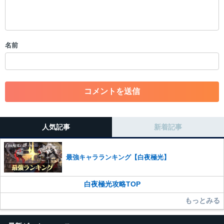
・公序良俗に反する投稿
・スパムなど、記事内容と関係のない投稿
・誰かになりすます行為
・個人情報の投稿や、他者のプライバシーを侵害する投稿
名前
・一度削除された投稿を再び投稿すること
・外部サイトへの誘導や宣伝
・アカウントの売買など金銭が絡む内容の投稿
・各ゲームのネタバレを含む内容の投稿
・その他、管理者が不適切と判断した投稿
コメントの削除につきましては下記フォームより申請をいた
だけますでしょうか。
人気記事
新着記事
コメントの削除を申請する
※投稿内容を確認後、順次対応さ
せていただきます。ご了承ください。
最強キャラランキング【白夜極光】
※一度削除したコメントは復元ができませんのでご注意くだ
さい。
白夜極光攻略TOP
また、過度な利用規約の違反や、弊社に損害の及ぶ内容の書き込みがあ
った場合は、法的措置をとらせていただく場合もございますので、あら
もっとみる
かじめご理解くださいませ。