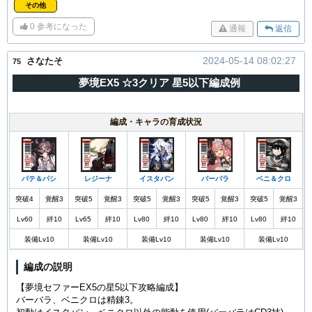
その他
0
参考になった
通報
返信
2024-05-14 08:02:27
さなたそ
75
夢境EX5 ☆3クリア 星5以下編成例
編成・キャラの育成状況
パテ＆パシ
レジーナ
イスタバン
バーバラ
ベニ＆クロ
突破4
覚醒3
突破5
覚醒3
突破5
覚醒3
突破5
覚醒3
突破5
覚醒3
Lv60
絆10
Lv65
絆10
Lv80
絆10
Lv80
絆10
Lv80
絆10
装備Lv10
装備Lv10
装備Lv10
装備Lv10
装備Lv10
編成の説明
【夢境セファーEX5の星5以下攻略編成】
バーバラ、ベニクロは精錬3。