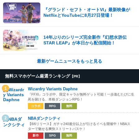
『グランド・セフト・オートVI』最新映像が
NetflixとYouTubeに8月27日登場！
14年ぶりのシリーズ完全新作『幻想水滸伝
STAR LEAP』が本日から配信開始！
最新ゲームニュースをもっと見る
無料スマホゲーム厳選ランキング
【PR】
1
Wizardry Variants Daphne
『FFXI』コラボ中、限定キャラが無料ゲット可能！一歩進むたびに生
死を賭ける、本格ダンジョンRPG！
コラボ
RPG
無料
2
NBAダンクシティ
【8/6リリース】ガチャ240連分以上が引けるイベを開催中！NBAス
ターで魅せる爽快ストリートバスケ！
新作
SPG
無料