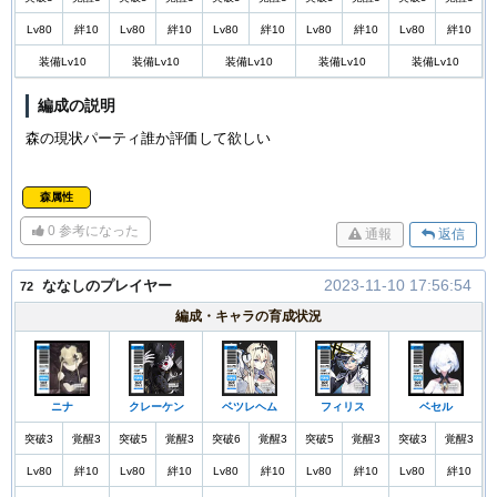
Lv80
絆10
Lv80
絆10
Lv80
絆10
Lv80
絆10
Lv80
絆10
装備Lv10
装備Lv10
装備Lv10
装備Lv10
装備Lv10
編成の説明
森の現状パーティ誰か評価して欲しい
森属性
0
参考になった
通報
返信
2023-11-10 17:56:54
ななしのプレイヤー
72
編成・キャラの育成状況
ニナ
クレーケン
ベツレヘム
フィリス
ベセル
突破3
覚醒3
突破5
覚醒3
突破6
覚醒3
突破5
覚醒3
突破3
覚醒3
Lv80
絆10
Lv80
絆10
Lv80
絆10
Lv80
絆10
Lv80
絆10