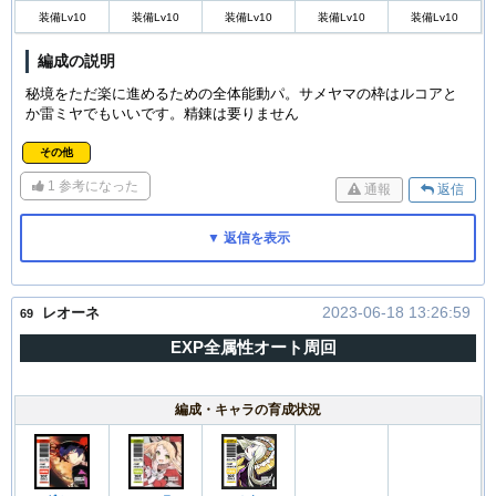
装備Lv10
装備Lv10
装備Lv10
装備Lv10
装備Lv10
編成の説明
秘境をただ楽に進めるための全体能動パ。サメヤマの枠はルコアと
か雷ミヤでもいいです。精錬は要りません
その他
1
参考になった
通報
返信
▼ 返信を表示
2023-06-18 13:26:59
レオーネ
69
EXP全属性オート周回
編成・キャラの育成状況