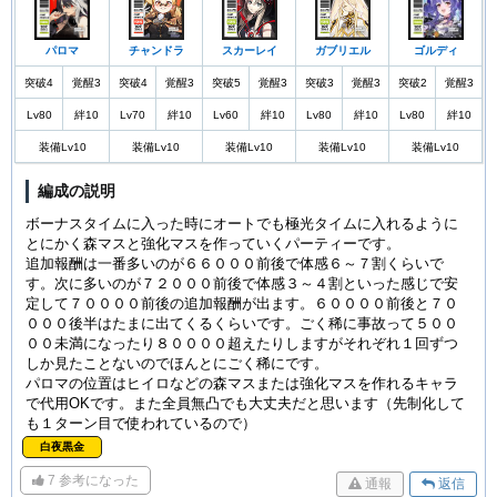
パロマ
チャンドラ
スカーレイ
ガブリエル
ゴルディ
突破4
覚醒3
突破4
覚醒3
突破5
覚醒3
突破3
覚醒3
突破2
覚醒3
Lv80
絆10
Lv70
絆10
Lv60
絆10
Lv80
絆10
Lv80
絆10
装備Lv10
装備Lv10
装備Lv10
装備Lv10
装備Lv10
編成の説明
ボーナスタイムに入った時にオートでも極光タイムに入れるように
とにかく森マスと強化マスを作っていくパーティーです。
追加報酬は一番多いのが６６０００前後で体感６～７割くらいで
す。次に多いのが７２０００前後で体感３～４割といった感じで安
定して７００００前後の追加報酬が出ます。６００００前後と７０
０００後半はたまに出てくるくらいです。ごく稀に事故って５００
００未満になったり８００００超えたりしますがそれぞれ１回ずつ
しか見たことないのでほんとにごく稀にです。
パロマの位置はヒイロなどの森マスまたは強化マスを作れるキャラ
で代用OKです。また全員無凸でも大丈夫だと思います（先制化して
も１ターン目で使われているので）
白夜黒金
7
参考になった
通報
返信