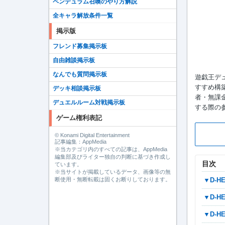
ペンデュラム召喚のやり方解説
全キャラ解放条件一覧
掲示版
フレンド募集掲示板
自由雑談掲示板
なんでも質問掲示板
遊戯王デュ
すすめ構
デッキ相談掲示板
者・無課金
デュエルルーム対戦掲示板
する際の
ゲーム権利表記
© Konami Digital Entertainment
記事編集：AppMedia
※当カテゴリ内のすべての記事は、AppMedia
編集部及びライター独自の判断に基づき作成し
目次
ています。
※当サイトが掲載しているデータ、画像等の無
▼D
断使用・無断転載は固くお断りしております。
▼D
▼D