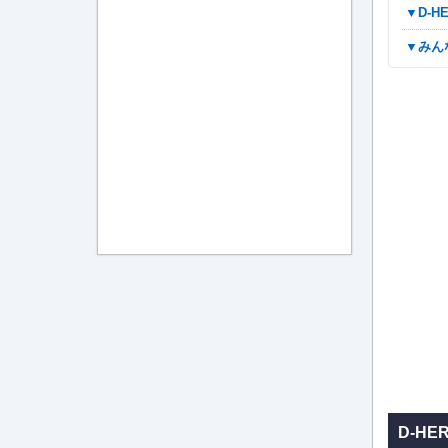
▼D
▼み
D-H