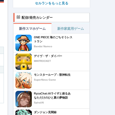
セルランをもっと見る
配信/発売カレンダー
新作スマホゲーム
新作家庭用ゲーム
ONE PIECE 海のごちそうレス
トラン
Bandai Namco
デイヴ・ザ・ダイバー
MINTROCKET
モンスターループ：獣神転生
SuperNova Game
RyzaChat:AIライザと創るあ
なただけのひと夏の夢物語
SpiralAI
ダンジョン見聞録