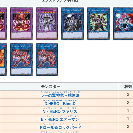
エクストラデッキ(9枚)
モンスター
枚数
ラーのよくしんりゅう－スフィア・モード
3
ラーの翼神竜－球体形
デステニーヒーロー ブルーディー
2
D-HERO Bloo-D
ヴィジョンヒーロー ファリス
1
V・HERO ファリス
エレメンタルヒーロー エアーマン
1
E・HERO エアーマン
ドロールアンドロックバード
3
ドロール＆ロックバード
デステニーヒーロー ドレッドガイ