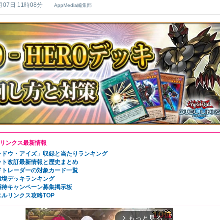
月07日 11時08分
AppMedia編集部
リンクス最新情報
ャドウ・アイズ」収録と当たりランキング
ット改訂最新情報と歴史まとめ
ドトレーダーの対象カード一覧
環境デッキランキング
招待キャンペーン募集掲示板
エルリンクス攻略TOP
もっと見る
arrow_forward_ios