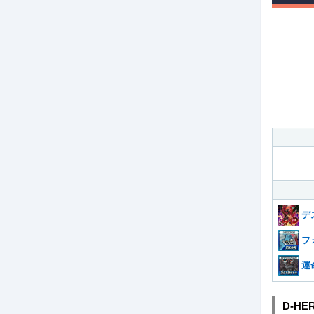
デ
フ
運
D-H