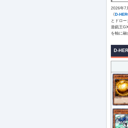
2026
《
D-HE
とドロー
遊戯王G
を軸に融
D-H