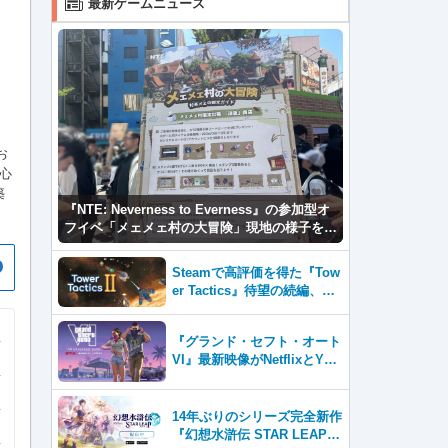
最新ゲームニュース
お
心
築
『NTE: Neverness to Everness』の参加型オ
フイベ「メェメェ村の大冒険」現地の様子をレ
ポ！ミニゲームやコスプレイヤー撮影など盛り
だくさん！
Steamで高評価を得た『Tow
er Tactics』待望の続編、『T
ower Tactics 2』2026年第3
四半期に早期アクセス開始
『グランド・セフト・オート
VI』最新映像がNetflixとYou
Tubeに8月27日登場！
14年ぶりのシリーズ完全新作
『幻想水滸伝 STAR LEAP』