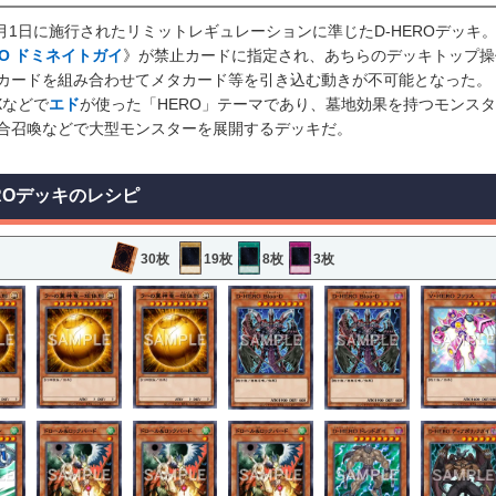
年7月1日に施行されたリミットレギュレーションに準じたD-HEROデッキ
RO ドミネイトガイ
》が禁止カードに指定され、あちらのデッキトップ操
カードを組み合わせてメタカード等を引き込む動きが不可能となった。
Xなどで
エド
が使った「HERO」テーマであり、墓地効果を持つモンス
合召喚などで大型モンスターを展開するデッキだ。
EROデッキのレシピ
30枚
19枚
8枚
3枚