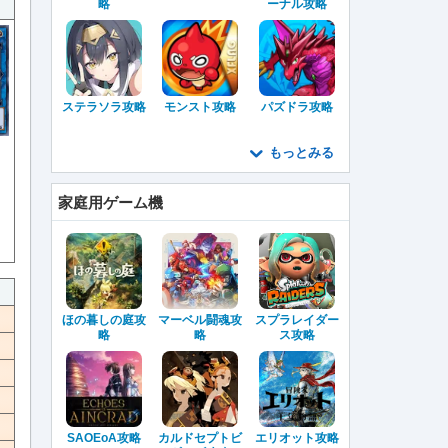
略
ーナル攻略
ステラソラ攻略
モンスト攻略
パズドラ攻略
もっとみる
家庭用ゲーム機
ほの暮しの庭攻
マーベル闘魂攻
スプラレイダー
略
略
ス攻略
SAOEoA攻略
カルドセプトビ
エリオット攻略