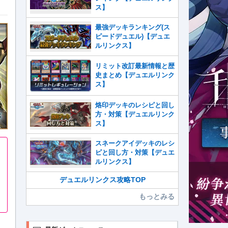
ス】
最強デッキランキング(ス
ピードデュエル)【デュエ
ルリンクス】
リミット改訂最新情報と歴
史まとめ【デュエルリンク
ス】
烙印デッキのレシピと回し
方・対策【デュエルリンク
ス】
スネークアイデッキのレシ
ピと回し方・対策【デュエ
ルリンクス】
デュエルリンクス攻略TOP
もっとみる