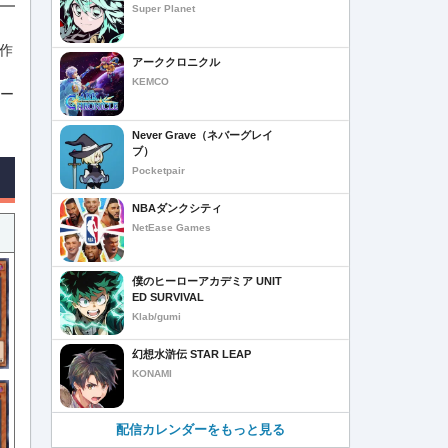
Super Planet
。
作
アーククロニクル
KEMCO
ター
Never Grave（ネバーグレイ
ブ）
Pocketpair
NBAダンクシティ
NetEase Games
僕のヒーローアカデミア UNIT
ED SURVIVAL
Klab/gumi
幻想水滸伝 STAR LEAP
KONAMI
配信カレンダーをもっと見る