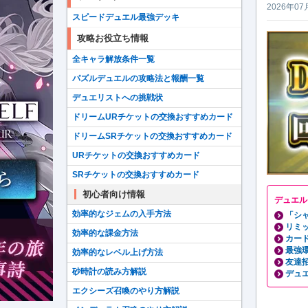
2026年07
スピードデュエル最強デッキ
攻略お役立ち情報
全キャラ解放条件一覧
パズルデュエルの攻略法と報酬一覧
デュエリストへの挑戦状
ドリームURチケットの交換おすすめカード
ドリームSRチケットの交換おすすめカード
URチケットの交換おすすめカード
SRチケットの交換おすすめカード
初心者向け情報
デュエル
効率的なジェムの入手方法
「シ
リミ
効率的な課金方法
カー
最強
効率的なレベル上げ方法
友達
砂時計の読み方解説
デュ
エクシーズ召喚のやり方解説