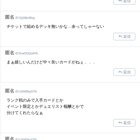
返信
また、過度な利用規約の違反や、弊社に損害の及ぶ内容の書き込みがあ
った場合は、法的措置をとらせていただく場合もございますので、あら
かじめご理解くださいませ。
匿名
ID:QyNjIzMzg
チケットで組めるデッキ無いかな…余ってしゃーない
返信
匿名
ID:EwODQwNTc
まぁ嬉しいんだけど中々良いカードがねぇ．．．
返信
匿名
ID:U4NDkyOTk
ランク戦のみで入手カードとか
イベント限定とかデュエリスト報酬とかで
分けてくれたらなぁ
返信
匿名
ID:U4NDkyOTk