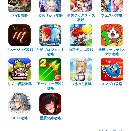
ライD攻略
まおりゅう攻略
星矢ジャスティス
フェスバ攻略
攻略
リネージュM攻略
白猫プロジェクト
白猫テニス攻略
妖怪ウォッチ1ス
攻略
マホ攻略
キノコ伝説攻略
アーチャー伝説2
いせのん攻略
スマグロ攻略
攻略
DDFF攻略
星屑の絆攻略