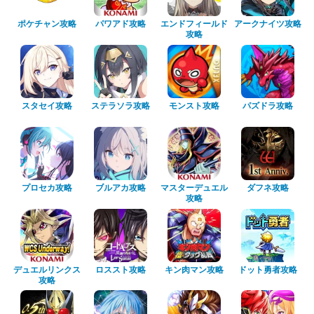
ポケチャン攻略
パワアド攻略
エンドフィールド
アークナイツ攻略
攻略
スタセイ攻略
ステラソラ攻略
モンスト攻略
パズドラ攻略
プロセカ攻略
ブルアカ攻略
マスターデュエル
ダフネ攻略
攻略
デュエルリンクス
ロススト攻略
キン肉マン攻略
ドット勇者攻略
攻略