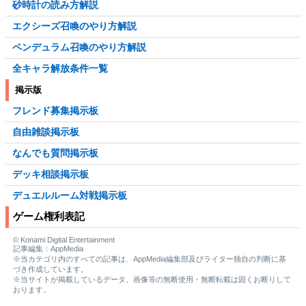
砂時計の読み方解説
エクシーズ召喚のやり方解説
ペンデュラム召喚のやり方解説
全キャラ解放条件一覧
掲示版
フレンド募集掲示板
自由雑談掲示板
なんでも質問掲示板
デッキ相談掲示板
デュエルルーム対戦掲示板
ゲーム権利表記
© Konami Digital Entertainment
記事編集：AppMedia
※当カテゴリ内のすべての記事は、AppMedia編集部及びライター独自の判断に基
づき作成しています。
※当サイトが掲載しているデータ、画像等の無断使用・無断転載は固くお断りして
おります。