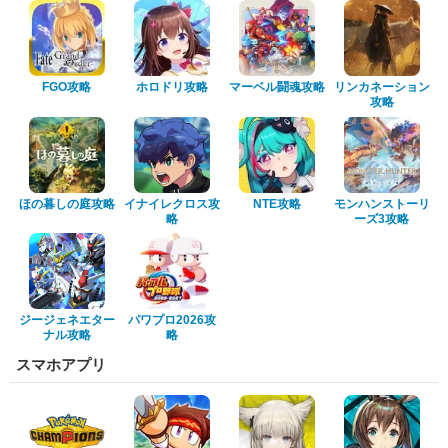
FGO攻略
ホロドリ攻略
マーベル闘魂攻略
リンカネーション
攻略
ほの暮しの庭攻略
イナイレクロス攻
NTE攻略
モンハンストーリ
略
ーズ3攻略
ジージェネエター
パワプロ2026攻
ナル攻略
略
スマホアプリ