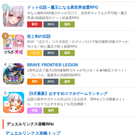
2
ドット伝説～魔王になる異世界放置RPG
今なら無料2000連ガチャが引けて、全恒常キャラも入手可能！魔王
育成×箱庭経営のドット絵放置RPG
新作
RPG
無料
3
杖と剣の伝説
8/16~『ぼざろ』コラボ決定！ログインだけで毎日無料10連ガチャが
引ける！剣と魔法で戦う放置RPG
コラボ
RPG
無料
4
BRAVE FRONTIER LEGION
1周年記念で最大1000連無料ガチャが引ける！＆★5確定スタート！
「ブレフロ」最新作の共闘対戦RPG
周年
RPG
無料
5
【8月最新】おすすめスマホゲームランキング
話題の新作やガチャが沢山引ける注目作、周年&コラボ開催タイト
ル、リセマラおすすめなどを完全網羅！
特集
無料
デュエルリンクス攻略Wiki
デュエルリンクス攻略トップ