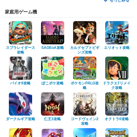
もっとみる
家庭用ゲーム機
スプラレイダース
SAOEoA攻略
カルドセプトビギ
エリオット攻略
攻略
ンズ攻略
バイオ9攻略
ぽこポケ攻略
ポケモンFRLG攻
ドラクエ7リメイ
略
ク攻略
ダークルギア攻略
仁王3攻略
コードヴェイン2
オクトラ0攻略
攻略