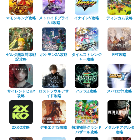
マモンキング攻略
メトロイドプライ
イナイレV攻略
ディンカム攻略
ム4攻略
ゼルダ無双封印戦
ポケモンZA攻略
タイムストレンジ
FFT攻略
記攻略
ャー攻略
サイレントヒルf
ロストソウルアサ
ハデス2攻略
スパロボY攻略
攻略
イド攻略
2XKO攻略
デモエクTS攻略
牧場物語グランド
メタルギアデルタ
バザール攻略
攻略