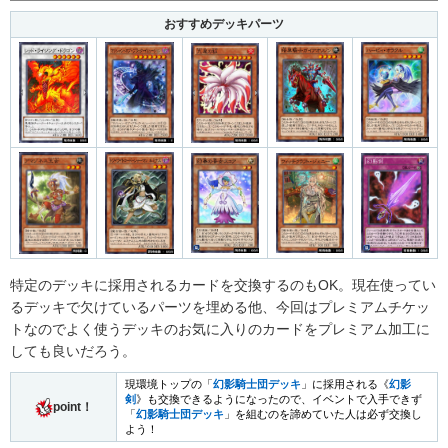
おすすめデッキパーツ
特定のデッキに採用されるカードを交換するのもOK。現在使ってい
るデッキで欠けているパーツを埋める他、今回はプレミアムチケッ
トなのでよく使うデッキのお気に入りのカードをプレミアム加工に
しても良いだろう。
現環境トップの「
幻影騎士団デッキ
」に採用される《
幻影
剣
》も交換できるようになったので、イベントで入手できず
point！
「
幻影騎士団デッキ
」を組むのを諦めていた人は必ず交換し
よう！