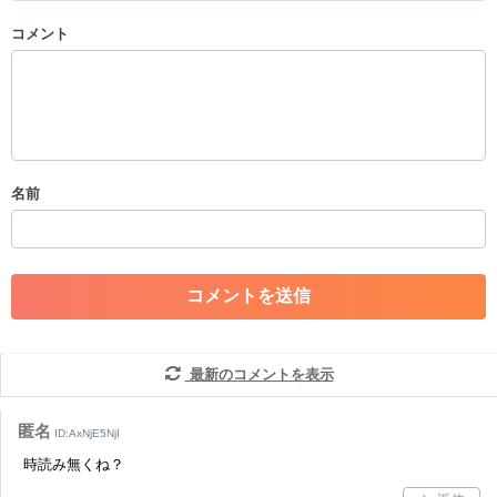
コメント
以下の書き込みを禁止とし、場合によってはコメント削除や書き込み制
限を行う可能性がございます。 あらかじめご了承ください。
・公序良俗に反する投稿
・スパムなど、記事内容と関係のない投稿
・誰かになりすます行為
・個人情報の投稿や、他者のプライバシーを侵害する投稿
名前
・一度削除された投稿を再び投稿すること
・外部サイトへの誘導や宣伝
・アカウントの売買など金銭が絡む内容の投稿
・各ゲームのネタバレを含む内容の投稿
・その他、管理者が不適切と判断した投稿
コメントの削除につきましては下記フォームより申請をいた
だけますでしょうか。
最新のコメントを表示
コメントの削除を申請する
※投稿内容を確認後、順次対応さ
せていただきます。ご了承ください。
匿名
ID:AxNjE5NjI
※一度削除したコメントは復元ができませんのでご注意くだ
時読み無くね？
さい。