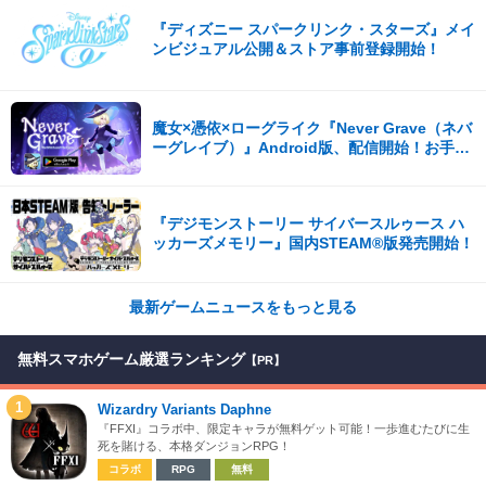
『ディズニー スパークリンク・スターズ』メイ
ンビジュアル公開＆ストア事前登録開始！
魔女×憑依×ローグライク『Never Grave（ネバ
ーグレイブ）』Android版、配信開始！お手頃
価格の780円！
『デジモンストーリー サイバースルゥース ハ
ッカーズメモリー』国内STEAM®版発売開始！
最新ゲームニュースをもっと見る
無料スマホゲーム厳選ランキング
【PR】
1
Wizardry Variants Daphne
『FFXI』コラボ中、限定キャラが無料ゲット可能！一歩進むたびに生
死を賭ける、本格ダンジョンRPG！
コラボ
RPG
無料