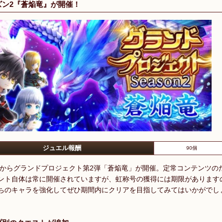
ズン2『蒼焔竜』が開催！
ジュエル報酬
90個
0(木)からグランドプロジェクト第2弾「蒼焔竜」が開催。定常コンテンツの
ント自体は常に開催されていますが、虹称号の獲得には期限があります
ちのキャラを強化してぜひ期間内にクリアを目指してみてはいかがでし