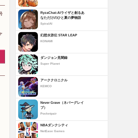
RyzaChat:AIライザと創るあ
号
なただけのひと夏の夢物語
SpiralAI
ャ
幻想水滸伝 STAR LEAP
KONAMI
ダンジョン見聞録
Super Planet
アーククロニクル
KEMCO
Never Grave（ネバーグレイ
ブ）
Pocketpair
NBAダンクシティ
NetEase Games