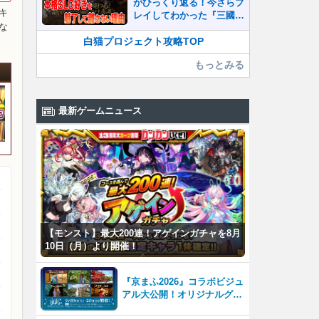
がひっくり返る！今さらプ
キ
レイしてわかった『三國志
な
真戦』が本格SLG好きを
魅了して離さないワケ
白猫プロジェクト攻略TOP
もっとみる
最新ゲームニュース
【モンスト】最大200連！アゲインガチャを8月
10日（月）より開催！
『京まふ2026』コラボビジュ
アル大公開！オリジナルグッ
ズやキャラカフェエリアな