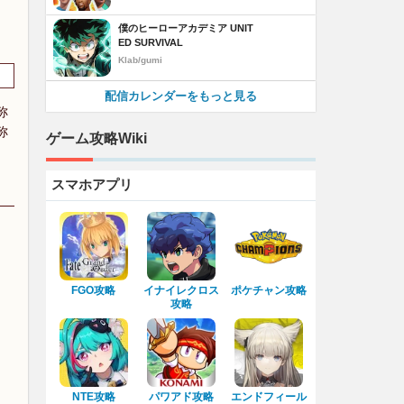
僕のヒーローアカデミア UNIT
ED SURVIVAL
Klab/gumi
配信カレンダーをもっと見る
称
称
ゲーム攻略Wiki
スマホアプリ
FGO攻略
イナイレクロス
ポケチャン攻略
攻略
NTE攻略
パワアド攻略
エンドフィール