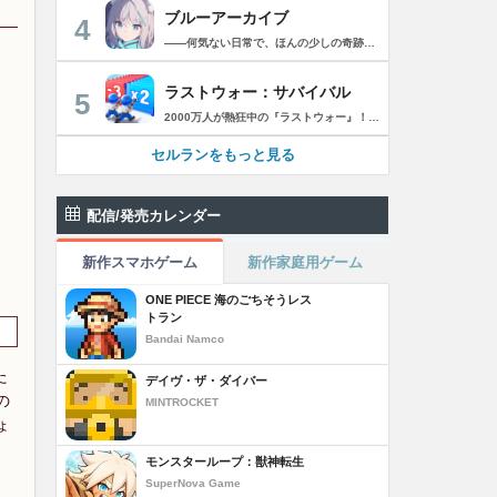
ブルーアーカイブ
4
――何気ない日常で、ほんの少しの奇跡を見つける物語 Yostarが贈る学園×青春×物語RPG『ブルーアーカイブ -Blue Archive-』！ 先生として、個性豊かで魅力的な生徒たちと共に、一風変わった学園都市キヴォトスの 日常を過ごそう！ ■あらすじ ここは学園都市キヴォトス。 数千の学園からなる超巨大学園都市では、日々トラブルが絶えない。 この問題に対応すべく、連邦生徒会長によって連邦捜査部【シャーレ】が設立された。 この物語は【シャーレ】の顧問となる先生とそれに協力する生徒たちと学園都市での日常を 描いた物語である。 ▼可愛いキャラクターが活躍する3Dバトル 大迫力の3Dリアルタイムバトル！ 可愛いキャラクター達が画面いっぱいに所狭しと大活躍。 あなたは先生として、生徒たちを指揮しよう！ ▼個性豊かなキャラクターを彩るハイクオリティの2Dアニメーション 美少女キャラクターたちが綺麗な2Dアニメーションであなたを迎えてくれる！ 仲良くなると特別なアニメーションが見れることもあるぞ！ ▼生徒たちと絆を深めて彼女たちと特別な日常を過ごそう！ 一緒にいる時間が長ければ長いほど、彼女たちはあなたとの絆は深まっていく。 そんな彼女たちとの日々が、きっとあなたの日常を特別なものに！ ▼公式Twitter https://twitter.com/Blue_ArchiveJP ▼公式サイト https://bluearchive.jp/ (C)Yostar, Inc.
ラストウォー：サバイバル
5
2000万人が熱狂中の『ラストウォー』！ ゾンビの群れをくぐり抜け、超爽快バトルでストレス発散！ 世界は、崩壊の一途を辿ります………ゾンビに支配された世界で生き残るためには、戦うしかありません。 あなたは数少ない生存者として、押し寄せてくるゾンビの群れをせん滅することになります。 「生存者よ、終末世界の救世主になれ！」 ◆一瞬の判断で勝利を掴もう レーンに障害物とゾンビが待ち構えている。 避けるか、破壊するかの二択でゾンビの群れをくぐり抜け、勝利へと進もう！ ◆人類最後の砦を作ろう 基地建設、科学研究、部隊訓練、ゾンビ討伐…… 生存者基地を拠点に、自らの手で未来を切り開こう！ ◆最強チームを結成しよう 仲間となる英雄を集め、自分好みの最強部隊を作り上げよう。 多種多様なスキルを組み合わせ、ゾンビをボコボコにしよう！ ◆2000万人と一緒に楽しもう 終末世界でもチームワークが大切だ。 世界中のプレイヤーと協力し、強大なボスに挑もう！ 簡単だけど奥深い。これが『ラストウォー：サバイバル』だ！
セルランをもっと見る
配信/発売カレンダー
新作スマホゲーム
新作家庭用ゲーム
ONE PIECE 海のごちそうレス
トラン
Bandai Namco
た
デイヴ・ザ・ダイバー
の
MINTROCKET
ょ
モンスターループ：獣神転生
SuperNova Game