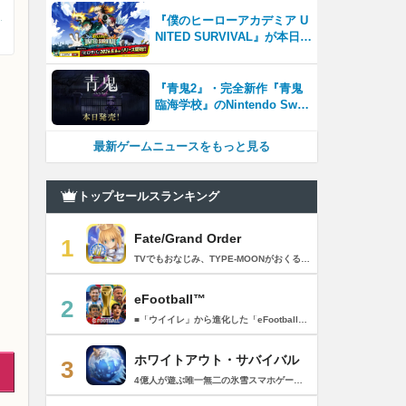
ど、見どころ満載！！
『僕のヒーローアカデミア U
NITED SURVIVAL』が本日8
月6日サービス開始！事前登
録者数100万を突破！
『青鬼2』・完全新作『青鬼
臨海学校』のNintendo Switc
h™＆Steam®版が本日発
売！
最新ゲームニュースをもっと見る
トップセールスランキング
Fate/Grand Order
1
TVでもおなじみ、TYPE-MOONがおくるFateのRPG！ スマホでも本格的なRPGが楽しめる。 文字数にして500万字超という、圧倒的なボリュームを堪能できるストーリー！ 本編以外にもキャラクターごとにストーリーを用意し、Fateファンも今回はじめてFateの世界を体験される方も十分満足いただける内容となっています。 【あらすじ】 西暦2015年。 地球の未来を観測するカルデアは、2017年以降の人類史が崩壊している事実を確認した。 昨日まで確かに存在していた2115年までの“約束された未来”は、何の前触れもなく突如として消え去ったのだ。 なぜ。どうして。だれが。どうやって。 西暦2004年 日本 ある地方都市。 ここに今まではなかった、「観測できない領域」が現れたと。 カルデアはこれを人類絶滅の原因と仮定し、いまだ実験段階だった第六の実験を決行する事となった。 それは過去への時間旅行。 人間を霊子化させて過去に送りこみ、事象に介入する事で時空の特異点を解明、あるいは破壊する禁断の儀式。 その名を人理守護指令、グランドオーダー。 人類を守るために人類史に立ち向かう、運命と戦うものたちの総称である。 【ゲーム概要】 スマホに最適化された簡単操作のコマンドオーダーバトル！ プレイヤーはマスターとなって英霊たちを操り敵を倒し謎を解明していく。 好みの英霊で戦うか、強い英霊で戦うかバトルスタイルはプレイヤーしだい。 ◆豪華声優陣が続々参加 青木志貴、茜屋日海夏、赤羽根健治、明坂聡美、浅川悠、朝日奈丸佳、阿澄佳奈、阿部彬名、阿部敦、阿部里果、雨宮天、新井里美、井口裕香、井澤詩織、石川界人、石川由依、石谷春貴、伊瀬茉莉也、市ノ瀬加那、伊藤彩沙、伊藤かな恵、伊東健人、伊藤静、伊藤美紀、稲田徹、井上和彦、井上喜久子、井上麻里奈、伊丸岡篤、石見舞菜香、上坂すみれ、植田佳奈、上田麗奈、内田真礼、内田雄馬、内山昂輝、梅原裕一郎、江川央生、江口拓也、江越彬紀、遠藤綾、大久保瑠美、大空直美、大塚明夫、大塚芳忠、大原さやか、大和田仁美、岡本信彦、置鮎龍太郎、小倉唯、小澤亜李、小野賢章、小野大輔、小野友樹、小見川千明、かかずゆみ、柿原徹也、加隈亜衣、笠間淳、加瀬康之、門脇舞以、金元寿子、神尾晋一郎、茅野愛衣、川澄綾子、河西健吾、川野剛稔、神奈延年、鬼頭明里、木村珠莉、木村良平、桐本拓哉、釘宮理恵、久野美咲、黒木ほの香、黒田崇矢、桑原由気、KENN、高野麻里佳、古賀葵、小清水亜美、後藤邑子、小西克幸、小林千晃、小林ゆう、小林裕介、小原好美、小松未可子、子安武人、小山力也、近藤玲奈、斎賀みつき、西前忠久、斉藤壮馬、斎藤千和、坂本真綾、佐倉綾音、櫻井孝宏、佐藤聡美、佐藤利奈、沢城みゆき、下屋則子、島﨑信長、嶋村侑、庄司宇芽香、白石晴香、新垣樽助、真堂圭、末柄里恵、杉田智和、杉山紀彰、鈴木達央、鈴木崚汰、鈴代紗弓、鈴村健一、諏訪彩花、諏訪部順一、関俊彦、関智一、瀬戸麻沙美、芹澤優、仙台エリ、千本木彩花、園崎未恵、大地葉、高乃麗、高野直子、高橋花林、高橋李依、高山みなみ、武内駿輔、竹内良太、武田華、田中敦子、田中美海、田中理恵、谷山紀章、種﨑敦美、種田梨沙、田丸篤志、田村睦心、田村ゆかり、丹下桜、千葉繁、千葉翔也、津田健次郎、紡木吏佐、鶴岡聡、寺崎裕香、寺島拓篤、東山奈央、土岐隼一、飛田展男、戸松遥、豊永利行、鳥海浩輔、中井和哉、中田譲治、長縄まりあ、仲村美沙希、中村悠一、名塚佳織、生天目仁美、浪川大輔、能登麻美子、野中藍、乃村健次、土師孝也、長谷川育美、花江夏樹、花澤香菜、花守ゆみり、早見沙織、原由実、春野杏、潘めぐみ、日岡なつみ、日笠陽子、日野聡、平川大輔、ファイルーズあい、福圓美里、福西勝也、福山潤、藤井隼、藤沼建人、ブリドカットセーラ恵美、古川慎、保志総一朗、星野貴紀、堀内賢雄、堀江由衣、本多真梨子、本多陽子、本渡楓、前野智昭、M・A・O、増田俊樹、Machico、松風雅也、真殿光昭、マフィア梶田、三上哲、三木眞一郎、水樹奈々、水島大宙、水橋かおり、緑川光、水瀬いのり、南央美、峯田茉優、宮野真守、宮本充、村瀬歩、森川智之、森田了介、森永千才、森なな子、諸星すみれ、安井邦彦、山路和弘、山下大輝、山下七海、山寺宏一、山根綺、山野井仁、山村響、悠木碧、ゆかな、遊佐浩二、吉野裕行、佳村はるか、米澤円、若林直美、和氣あず未、和多田美咲（50音順） ◆全体構成・メインシナリオ・シナリオ・総監督 奈須きのこ ◆リードキャラクターデザイナー 武内崇 ◆アートディレクション TYPE-MOON ◆メインシナリオ・シナリオ執筆 東出祐一郎、桜井光 水瀬葉月、星空めてお ◆ゲストライター amphibian、虚淵玄（ニトロプラス）、acpi、ＯＫＳＧ（TYPE-MOON）、経験値、小太刀右京、三田誠、たけのこ星人、橘公司、田中天（株式会社フラッグノーツ）、成田良悟、鋼屋ジン、ひろやまひろし、円居挽、茗荷屋甚六、矢野俊策（株式会社フラッグノーツ）、リヨ（50音順） ◆キャラクターデザイン I-IV、蒼月タカオ（TYPE-MOON）、AKIRA、Azusa、東冬、荒野、Anmi、池澤真、石田あきら、いみぎむる、兔ろうと、羽海野チカ、大森葵、岡崎武士、okojo、およ、加藤いつわ、カワグチタケシ、きばどりリュー、桐原小鳥、ギンカ、倉花千夏、黒星紅白、小梅けいと、近衛乙嗣、小松崎類、こやまひろかず（TYPE-MOON）、西藤浩樹（LASENGLE）、saitom、坂本みねぢ、佐々木少年、サテー、色素、縞うどん（TYPE-MOON）、島田フミカネ、しまどりる、sime、下越（TYPE-MOON）、シャカＰ（LASENGLE）、白浜鴎、しらび、白峰、真じろう、STAR影法師、曽我誠、タイキ、高橋慶太郎、高山箕犀、竹、武中英雄、武梨えり、たけのこ星人、TAKOLEGS、田島昭宇、タスクオーナ、danciao、中央東口、CHOCO、悌太、Dd、天空すふぃあ、DANGERDROP、toi8、トリダモノ、中原、なまにくATK、西出ケンゴロー、nipi、ネコタワワ、NOCO、pako、林けゐ、原田たけひと、春野友矢、ばん！、Bすけ、左、ヒライユキオ、平野稜二、広江礼威、ひろやまひろし、PFALZ、ぶくろて、huke、BLACK（TYPE-MOON）、古海鐘一、BUNBUN、hou、ホトソウカ、本庄雷太、前田浩孝、マシマサキ、また、松竜、Mika Pikazo、緑川美帆、三輪士郎、村山竜大、めろん22、望月けい、元村人、森井しづき、森山大輔、山中虎鉄、YOCO_N（LASENGLE）、余湖裕輝、米山舞、La-na、lack、リヨ、Ryota-H、輪くすさが、redjuice、ReDrop、ろび～な、ワダアルコ、渡れい（50音順） このアプリケーションには、（株）ＣＲＩ・ミドルウェアの「CRIWARE（TM）」が使用されています。
eFootball™
2
■「ウイイレ」から進化した「eFootball™」 人気サッカーゲーム「ウイニングイレブン」が「eFootball™」とタイトルを変え、大きく進化して生まれ変わりました。「eFootball™」で新しいサッカーゲームを体感しましょう！ ■はじめての方でも安心 ダウンロード後は、実践を交えたステップアップ方式のチュートリアルで直感的に基本操作を覚えることができます！さらに、チュートリアルを全てクリアすると、リオネル メッシがもらえます！！ また、試合の面白さや爽快感を楽しんでいただくためにスマートアシストを実装。 複雑な操作をしなくても、華麗なドリブルやパスで相手をかわして強烈なシュートでゴールを奪うことができます！ 【基本的な遊び方】 ■好きなチームで始めよう 欧州、米州、アジアなど世界各国のクラブやナショナルチームなどお気に入りのチームでスタートできます！ ■選手を獲得しましょう チームを作成したら、選手を獲得しましょう。現役のスーパースターや、歴史に残るレジェンドたちが、あなたのクラブでの活躍を待っています！ ・スペシャル選手リスト 現実の試合で大活躍した選手や、注目リーグの選手、レジェンドなどの特別な選手を獲得できます。 ・スタンダード選手リスト 好きな選手を獲得できます。条件を設定して絞り込むことができます。 ・監督リスト さまざまな戦術や得意な育成タイプを持った監督を獲得できます。 ■試合を楽しもう 獲得した選手でチームを編成したら、いよいよ試合に挑戦！ AIを相手に腕を磨いたり、オンライン対戦でランキングを競ったり、楽しみ方はあなた次第です。 ・対AI戦で腕を磨く 注目リーグのチームやナショナルチームを相手に戦うイベントなど、サッカーシーズンに合わせたさまざまなテーマのイベントが開催されています。 また、10段階にレベル分けされたDivision制の「eFootball™ リーグ」で楽しみながらレベルアップしていくことも可能です！ ・対人戦で実力を試す Division制の全ユーザーとランキングを競う「eFootball™ リーグ」や、毎週開催される様々なイベントで、オンラインでのリアルタイム対戦を楽しむことができます。あなたのドリームチームで、最高峰のDivision 1を目指しましょう！ ・友達と最大3vs3の対戦を楽しむ フレンドマッチ機能を使って、友達と対戦することができます。育て上げたチームの強さを友達に見せつけましょう！ また、最大3vs3の協力対戦も可能。友達とオンラインで集まって対戦を楽しみましょう！ ■選手を育てる 獲得した選手は、選手種別によっては成長させることができます。 試合に出場させたり、ゲーム内アイテムを使用したりして、選手のレベルを上げる事で入手できる「タレントポイント」で、能力パラメータを上昇させましょう。 より自分好みの選手にしたい場合は、手動でポイントを割り振りましょう。 ポイントの割り振りに迷った場合は、[おまかせ]で設定することもできます。 自分だけのお気に入りの選手に育て上げましょう！ 【もっと楽しむ】 ■Live Updateを毎週配信 選手の移籍や、現実の試合での活躍が反映される「Live Update」を搭載。 毎週配信される「Live Update」を参考に、スカッドを編成し試合に挑みましょう。 ■スタジアムをカスタマイズ 試合中のスタジアムに反映されるコレオ・オブジェクトなどのスタジアムパーツをカスタマイズできます。 思い通りのスタジアムにアレンジして、ゲーム体験を彩りましょう！ ※居住国・地域が以下のお客様には、eFootball™ コインによるルートボックス施策をご提供しておりません。 ベルギー、ブラジル(18歳未満) 【最新情報について】 本商品は、新機能やモードの追加、ゲームプレイ・イベントのアップデートを継続的に行っていきます。 最新情報は「eFootball™」公式サイトをご確認ください。 【ダウンロードについて】 本アプリをダウンロードするためには、ストレージに約3.3GBの空き容量が必要となります。 あらかじめ3.3GB以上の容量を空けてからダウンロードを行っていただけますようお願いします。 ダウンロード時はWi-Fi環境で接続することを推奨いたします。 ※アップデートにつきましても同様となります。 【通信環境について】 本アプリはオンラインゲームです。通信可能な環境でお楽しみください。
ホワイトアウト・サバイバル
3
4億人が遊ぶ唯一無二の氷雪スマホゲーム！サクッと爽快！みんなで極寒サバイバル ！ 猛吹雪に襲われ、かつての世界は崩壊。人類の文明の灯火は、氷雪の中で今にも消えかかっている…。 生存者達よ、今こそ立ち上がれ！——仲間を率いて希望の灯りをともし、凍てつく大地に新たな拠点を築こう！ さらに新規ユーザー限定でSSR英雄「ジャスミン」が無料で仲間入り！ 彼女と共に氷原の奥地へと踏み込み、吹雪の中に潜む未知の脅威に立ち向かおう！ 【ゲームの特徴】 ◆領地再建！凍土に希望の光を！ 大溶鉱炉に火を灯すことから始めて、積もった雪を溶かして領土を開拓しよう！ 法令を発布して人員を的確に配置すれば、拠点の建設効率がぐんとアップ！ ◆放置で楽々、資源を効率ストック！ ワンタップで英雄を派遣するだけで、見守りは不要！ オフライン中も資源は自動でたっぷり蓄積されて、戻れば報酬が山盛り！極寒サバイバルでも、もう怖くない！ ◆お手軽に始められる氷雪ミニゲーム！ ミニゲームが次々と登場！「穴釣り選手権」でレア生物図鑑を解放し、「除雪隊」で雪山の宝を発見しよう！ スキマ時間でも気軽にプレイできて、雪原ライフは楽しさ満載！ ◆戦略を駆使して、英雄で敵を撃退！ 英雄はレベル共有で育成の手間いらずで、スキルを活かせば様々な難関を攻略可能！ 最強チームを組み上げて、敵を圧倒しよう！ ◆協力プレイで、凍土制覇を目指そう！ 同盟の支援で負傷者の治療や育成もスピードアップ！ 作戦を練って仲間と役割分担すれば戦力倍増！勝利の喜びをみんなで分かち合おう！ さらにたくさんのコンテンツをお届けいたします： ◆オフィシャルサイト: https://whiteoutsurvival.centurygames.com/ja ◆X: https://x.com/WOS_Japan ◆Facebook: https://www.facebook.com/WhiteoutSurvival ◆Discord: https://discord.gg/whiteoutsurvival ◆YouTube: https://www.youtube.com/@WhiteoutSurvivalOfficial_JA ◆TikTok: https://www.tiktok.com/@howasaba.jp