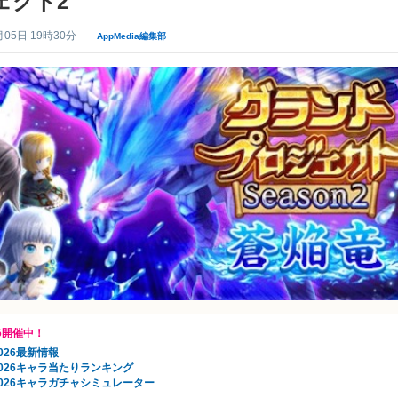
ェクト2
月05日 19時30分
AppMedia編集部
6開催中！
026最新情報
026キャラ当たりランキング
026キャラガチャシミュレーター