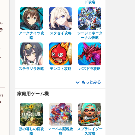
ド攻略
ャ
ラ
アークナイツ攻
スタセイ攻略
ジージェネエタ
略
ーナル攻略
そ
人
ステラソラ攻略
モンスト攻略
パズドラ攻略
もっとみる
家庭用ゲーム機
の
の
ほの暮しの庭攻
マーベル闘魂攻
スプラレイダー
略
略
ス攻略