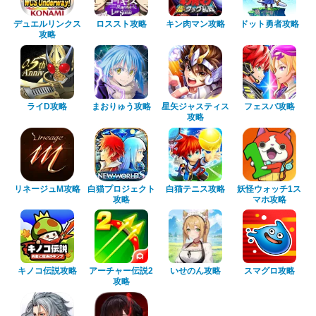
デュエルリンクス
ロススト攻略
キン肉マン攻略
ドット勇者攻略
攻略
ライD攻略
まおりゅう攻略
星矢ジャスティス
フェスバ攻略
攻略
リネージュM攻略
白猫プロジェクト
白猫テニス攻略
妖怪ウォッチ1ス
攻略
マホ攻略
キノコ伝説攻略
アーチャー伝説2
いせのん攻略
スマグロ攻略
攻略