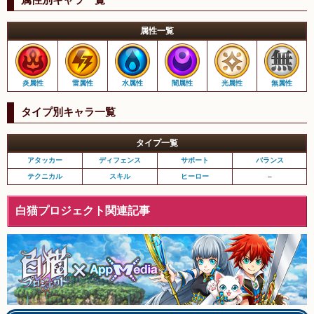
属性一覧
炎属性
雷属性
水属性
闇属性
光属性
無属性
タイプ別キャラ一覧
タイプ一覧
アタッカー
ディフェンス
サポート
バランス
テクニカル
スキル
ヒーロー
–
白猫プロジェクト関連記事