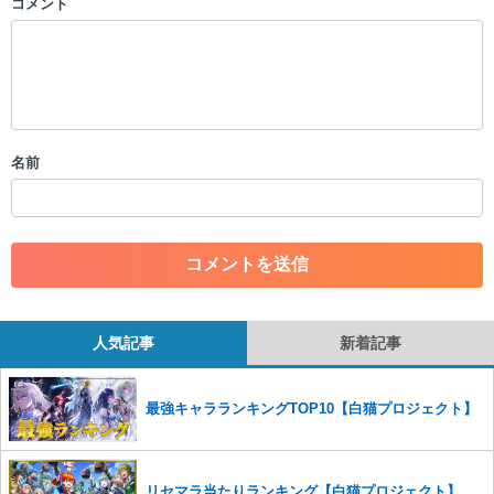
コメント
以下の書き込みを禁止とし、場合によってはコメント削除や書き込み制
限を行う可能性がございます。 あらかじめご了承ください。
・公序良俗に反する投稿
・スパムなど、記事内容と関係のない投稿
・誰かになりすます行為
・個人情報の投稿や、他者のプライバシーを侵害する投稿
名前
・一度削除された投稿を再び投稿すること
・外部サイトへの誘導や宣伝
・アカウントの売買など金銭が絡む内容の投稿
・各ゲームのネタバレを含む内容の投稿
・その他、管理者が不適切と判断した投稿
コメントの削除につきましては下記フォームより申請をいた
だけますでしょうか。
人気記事
新着記事
コメントの削除を申請する
※投稿内容を確認後、順次対応さ
せていただきます。ご了承ください。
最強キャラランキングTOP10【白猫プロジェクト】
※一度削除したコメントは復元ができませんのでご注意くだ
さい。
また、過度な利用規約の違反や、弊社に損害の及ぶ内容の書き込みがあ
リセマラ当たりランキング【白猫プロジェクト】