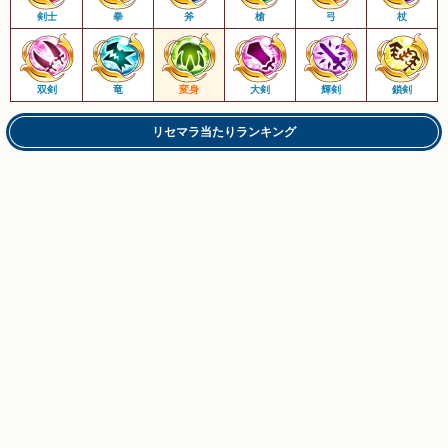
剣士
拳
斧
槍
弓
杖
双剣
竜
変身
大剣
輝剣
鎖剣
リセマラ当たりランキング