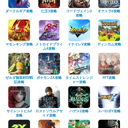
ダークルギア攻略
仁王3攻略
コードヴェイン2
オクトラ0攻略
攻略
マモンキング攻略
メトロイドプライ
イナイレV攻略
ディンカム攻略
ム4攻略
ゼルダ無双封印戦
ポケモンZA攻略
タイムストレンジ
FFT攻略
記攻略
ャー攻略
サイレントヒルf
ロストソウルアサ
ハデス2攻略
スパロボY攻略
攻略
イド攻略