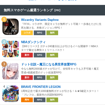
無料スマホゲーム厳選ランキング
【PR】
1
Wizardry Variants Daphne
『FFXI』コラボ中、限定キャラが無料ゲット可能！一歩進むたびに生
死を賭ける、本格ダンジョンRPG！
コラボ
RPG
無料
2
NBAダンクシティ
【8/6リリース】ガチャ240連分以上が引けるイベを開催中！NBAス
ターで魅せる爽快ストリートバスケ！
新作
SPG
無料
3
ドット伝説～魔王になる異世界放置RPG
今なら無料2000連ガチャが引けて、全恒常キャラも入手可能！魔王
育成×箱庭経営のドット絵放置RPG
新作
RPG
無料
4
BRAVE FRONTIER LEGION
1周年記念で最大1000連無料ガチャが引ける！＆★5確定スタート！
「ブレフロ」最新作の共闘対戦RPG
周年
RPG
無料