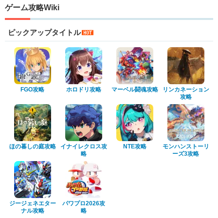
ゲーム攻略Wiki
ピックアップタイトル
FGO攻略
ホロドリ攻略
マーベル闘魂攻略
リンカネーション
攻略
ほの暮しの庭攻略
イナイレクロス攻
NTE攻略
モンハンストーリ
略
ーズ3攻略
ジージェネエター
パワプロ2026攻
ナル攻略
略