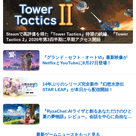
Steamで高評価を得た『Tower Tactics』待望の続編、『Tower
Tactics 2』2026年第3四半期に早期アクセス開始
『グランド・セフト・オートVI』最新映像が
NetflixとYouTubeに8月27日登場！
14年ぶりのシリーズ完全新作『幻想水滸伝
STAR LEAP』が本日から配信開始！
『RyzaChat:AIライザと創るあなただけのひと
夏の夢物語』レビュー。会話を中心に自由な冒
険を進めていくシステムはこれまでにない新鮮
な体験が楽しめる【先行プレイレポート】
最新ゲームニュースをもっと見る