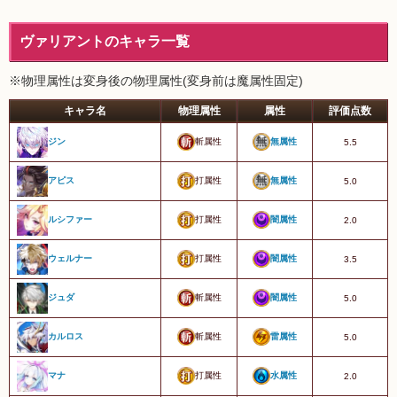
ヴァリアントのキャラ一覧
※物理属性は変身後の物理属性(変身前は魔属性固定)
キャラ名
物理属性
属性
評価点数
斬属性
無属性
ジン
5.5
打属性
無属性
アピス
5.0
打属性
闇属性
ルシファー
2.0
打属性
闇属性
ウェルナー
3.5
斬属性
闇属性
ジュダ
5.0
斬属性
雷属性
カルロス
5.0
打属性
水属性
マナ
2.0