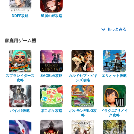
DDFF攻略
星屑の絆攻略
もっとみる
家庭用ゲーム機
スプラレイダース
SAOEoA攻略
カルドセプトビギ
エリオット攻略
攻略
ンズ攻略
バイオ9攻略
ぽこポケ攻略
ポケモンFRLG攻
ドラクエ7リメイ
略
ク攻略