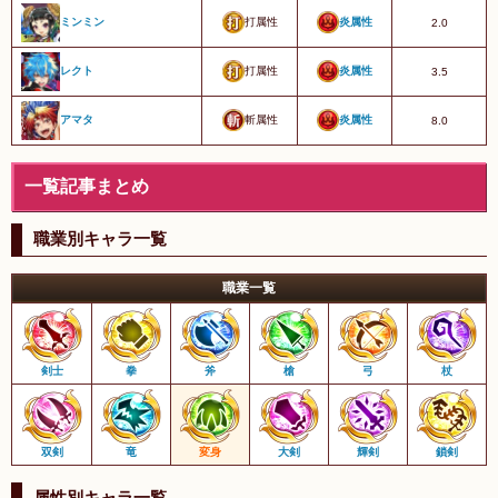
打属性
炎属性
ミンミン
2.0
打属性
炎属性
レクト
3.5
斬属性
炎属性
アマタ
8.0
一覧記事まとめ
職業別キャラ一覧
職業一覧
剣士
拳
斧
槍
弓
杖
双剣
竜
変身
大剣
輝剣
鎖剣
属性別キャラ一覧