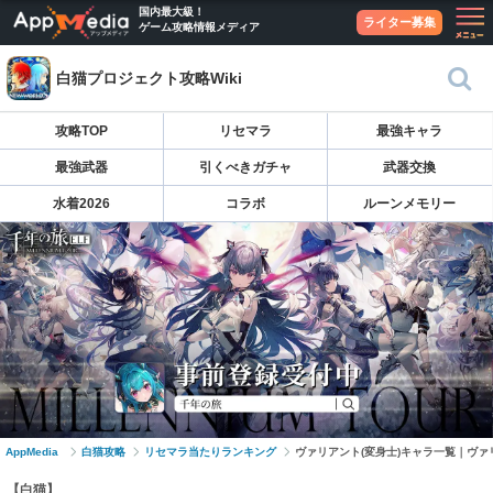
国内最大級！
ライター募集
ゲーム攻略情報メディア
白猫プロジェクト攻略Wiki
攻略TOP
リセマラ
最強キャラ
最強武器
引くべきガチャ
武器交換
水着2026
コラボ
ルーンメモリー
AppMedia
白猫攻略
リセマラ当たりランキング
ヴァリアント(変身士)キャラ一覧｜ヴァ
【白猫】