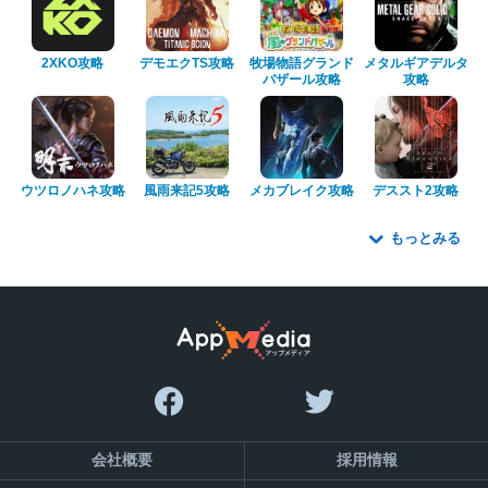
2XKO攻略
デモエクTS攻略
牧場物語グランド
メタルギアデルタ
バザール攻略
攻略
ウツロノハネ攻略
風雨来記5攻略
メカブレイク攻略
デススト2攻略
もっとみる
会社概要
採用情報