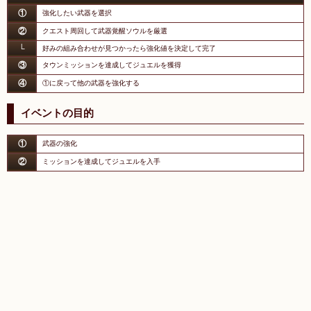
①
強化したい武器を選択
②
クエスト周回して武器覚醒ソウルを厳選
└
好みの組み合わせが見つかったら強化値を決定して完了
③
タウンミッションを達成してジュエルを獲得
④
①に戻って他の武器を強化する
イベントの目的
①
武器の強化
②
ミッションを達成してジュエルを入手