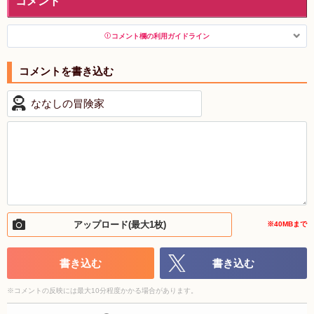
コメント
コメント欄の利用ガイドライン
以下の書き込みを禁止とし、場合によってはコメント削除や書き込
み制限を行う可能性がございます。 あらかじめご了承ください。
・公序良俗に反する投稿
・スパムなど、記事内容と関係のない投稿
・誰かになりすます行為
・個人情報の投稿や、他者のプライバシーを侵害する投
稿
・一度削除された投稿を再び投稿すること
・外部サイトへの誘導や宣伝
アップロード(最大1枚)
・アカウントの売買など金銭が絡む内容の投稿
※40MBまで
・各ゲームのネタバレを含む内容の投稿
・その他、管理者が不適切と判断した投稿
書き込む
書き込む
コメントの削除につきましては下記フォームより申請を
※
コメントの反映には最大10分程度かかる場合があります。
いただけますでしょうか。