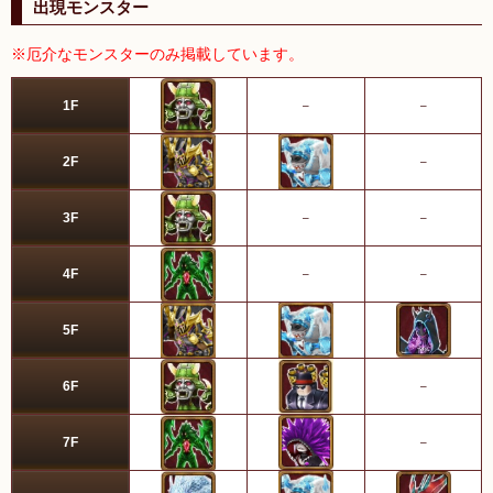
出現モンスター
※厄介なモンスターのみ掲載しています。
1F
–
–
2F
–
3F
–
–
4F
–
–
5F
6F
–
7F
–