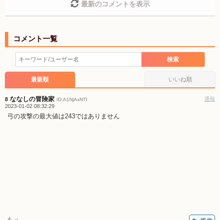
最新のコメントを表示
コメントの削除を申請する
※投稿内容を確認後、順次対
応させていただきます。ご了承ください。
※一度削除したコメントは復元ができませんのでご注意
ください。
また、過度な利用規約の違反や、弊社に損害の及ぶ内容の書き込み
検索
があった場合は、法的措置をとらせていただく場合もございますの
で、あらかじめご理解くださいませ。
最新順
いいね順
ななしの冒険家
通報
8
ID:A1NjAxNTI
2023-01-02 08:32:29
弓の攻撃の最大値は243ではありません