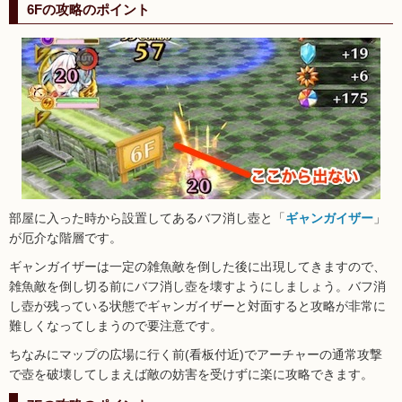
6Fの攻略のポイント
部屋に入った時から設置してあるバフ消し壺と「
ギャンガイザー
」
が厄介な階層です。
ギャンガイザーは一定の雑魚敵を倒した後に出現してきますので、
雑魚敵を倒し切る前にバフ消し壺を壊すようにしましょう。バフ消
し壺が残っている状態でギャンガイザーと対面すると攻略が非常に
難しくなってしまうので要注意です。
ちなみにマップの広場に行く前(看板付近)でアーチャーの通常攻撃
で壺を破壊してしまえば敵の妨害を受けずに楽に攻略できます。