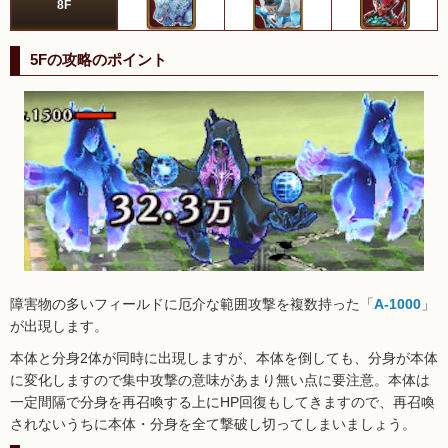
8F
5Fの攻略のポイント
障害物の多いフィールドに厄介な範囲攻撃を複数持った「
A-1000
」
が出現します。
本体と分身
2
体が同時に出現しますが、本体を倒しても、分身が本体
に変化しますので集中攻撃の意味があまり無い点に要注意。本体は
一定間隔で分身を再召喚する上に
HP
回復もしてきますので、再召喚
されないうちに本体・分身を全て撃破し切ってしまいましょう。