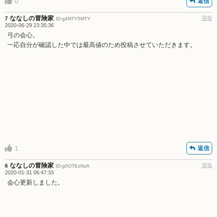
0
返信
ななしの冒険家
通報
7
ID:g4NTY5MTY
2020-06-29 23:35:36
弓の会心。
一応自分が確認した中では最高値のため投稿させていただきます。
1
返信
ななしの冒険家
通報
6
ID:g0OTEzNzA
2020-01-31 06:47:33
会心更新しました。