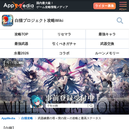
国内最大級！
ライター募集
ゲーム攻略情報メディア
白猫プロジェクト攻略Wiki
攻略TOP
リセマラ
最強キャラ
最強武器
引くべきガチャ
武器交換
水着2026
コラボ
ルーンメモリー
AppMedia
白猫攻略
武器練磨の塔＜突の段＞の攻略と最高ステータス
【白猫】