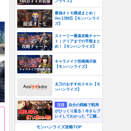
ンライズ】
最強オトモ構成まとめ｜
Ver.13対応【モンハンライ
ズ】
ストーリー最速攻略チャー
ト｜クリアまでの手順まと
め！【モンハンライズ】
キャラメイク投稿掲示板
【モンハンライズ】
太刀のおすすめスキル【モ
ンハンライズ】
注目
自分の戦略で戦局
がひっくり返る！今さらプ
レイしてわかった『三國志
真戦』が本格SLG好きを
魅了して離さないワケ
モンハンライズ攻略TOP