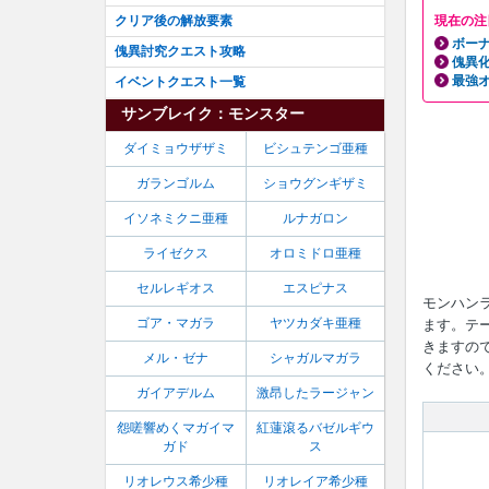
クリア後の解放要素
現在の注
ボーナ
傀異討究クエスト攻略
傀異
最強
イベントクエスト一覧
サンブレイク：モンスター
ダイミョウザザミ
ビシュテンゴ亜種
ガランゴルム
ショウグンギザミ
イソネミクニ亜種
ルナガロン
ライゼクス
オロミドロ亜種
セルレギオス
エスピナス
モンハン
ゴア・マガラ
ヤツカダキ亜種
ます。テ
きますので
メル・ゼナ
シャガルマガラ
ください
ガイアデルム
激昂したラージャン
怨嗟響めくマガイマ
紅蓮滾るバゼルギウ
ガド
ス
リオレウス希少種
リオレイア希少種