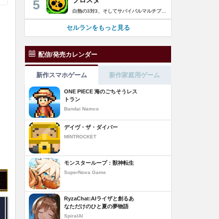
5
白熱の3対3、そしてサバイバルマルチプレイを楽しめるモバイルゲーム！3分間で展開する様々なゲームモード… 友達と共闘するもよし、一人で戦うもよし。 強力な必殺技や特殊能力を持ったキャラクターを入手して、アップグレードしましょう。ユニークなスキンを集めれば、戦場でひときわ目立つこと間違いなし！ブロスタワールドの不思議なステージで、バトルを繰り広げましょう！ ブロスタは無料でダウンロードおよびプレイが可能ですが、一部のゲーム内アイテムを有料で購入いただくことも可能です（ランダムなアイテムを含む）。ゲーム内アイテムの有料購入を希望しない場合は、デバイスの設定からアプリ内課金を無効にしてください。 様々なゲームモードで戦おう エメラルドハント（3対3）：チームの仲間と共に敵チームに勝利！エメラルドを10個集めたら最後まで守り抜きましょう。倒されるとエメラルドも失います。 バトルロイヤル（ソロ/デュオ）：生き残りをかけたサバイバルモード。キャラクターのパワーアップを集めましょう。デュオまたはソロモードを選んだら、大混乱の戦場で最後まで生き延びた者が勝者となります。そして勝者がすべてを独り占めします！ ブロストライカー（3対3）：ひと味違うゲームモードです！サッカーの腕試しといきましょう。先に2ゴールを決めたチームが勝利します。なおレッドカードはありませんので、激しいバトルにご注意ください。 賞金稼ぎ（3対3）：敵を倒して星を獲得！自分の星も守り抜きましょう。より多くの星を集めたチームの勝利です。 強奪（3対3）：チームの金庫を守りながら、敵チームの金庫の破壊を目指します。ひっそりと前進したら、豪快にお宝までの道を切り拓きましょう！ 特別イベント：期間限定の特別な対人および対CPUゲームモードです。 チャンピオンシップチャレンジ：ブロスタのゲーム内予選に参加して、eスポーツの世界に飛び込みましょう！ キャラクターのアンロックとアップグレード 強力な必殺技や特殊能力を持ったキャラクターを集めて、アップグレードしましょう。キャラクターを強化して、ユニークなスキンを集めましょう。 ブロスタパス クエストやブロスタボックス、エメラルド、ピンズ、そしてブロスタパス限定スキンなど、特典が盛りだくさん！シーズンごとに特典は変わります。 MVPプレイヤーになろう ローカルのランキングを駆け上がり、あなたの強さを証明しましょう！ どんな時も進化しよう 新たなキャラクターやスキン、マップ、特別イベント、ゲームモードを探し求めましょう。 特徴： 3対3のリアルタイム対戦で世界中のプレイヤーとバトル 白熱のモバイル向けサバイバルマルチプレイ 独自の攻撃や必殺技を持った、強力な新キャラクターをアンロック 日々入れ替わるイベントとゲームモード バトルは一人でも、フレンドと一緒でもプレイ可能 グローバルまたはローカルのランキングを駆け上がろう 仲間とクラブを結成したり参加したりして、情報交換しながら共に戦おう スキンをアンロックしてキャラクターをカスタマイズ プレイヤーが作った攻略の難しい新マップ クラッシュ・オブ・クラン、クラッシュ・ロワイヤル、ブーム・ビーチの制作会社がお届けするバトルゲーム！ サポート： サポートが必要な際は、ゲーム内の設定の「ヘルプとサポート」からご連絡いただくか、http://supercell.helpshift.com/a/brawl-stars/をご覧ください。 プライバシーポリシー： http://supercell.com/en/privacy-policy/jp/ サービス利用規約： http://supercell.com/en/terms-of-service/jp/ 保護者の皆さまへ： http://supercell.com/en/parents/jp/
セルランをもっと見る
配信/発売カレンダー
新作スマホゲーム
新作家庭用ゲーム
ONE PIECE 海のごちそうレス
トラン
Bandai Namco
デイヴ・ザ・ダイバー
MINTROCKET
モンスターループ：獣神転生
SuperNova Game
RyzaChat:AIライザと創るあ
なただけのひと夏の夢物語
SpiralAI