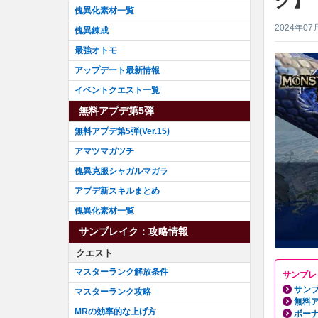
ク】
傀異化素材一覧
2024年07
傀異錬成
最強オトモ
アップデート最新情報
イベントクエスト一覧
無料アプデ第5弾
無料アプデ第5弾(Ver.15)
アマツマガツチ
傀異克服シャガルマガラ
アプデ新スキルまとめ
傀異化素材一覧
サンブレイク：攻略情報
クエスト
マスターランク解放条件
サンブレ
サンブ
マスターランク攻略
無料ア
MRの効率的な上げ方
ボーナ