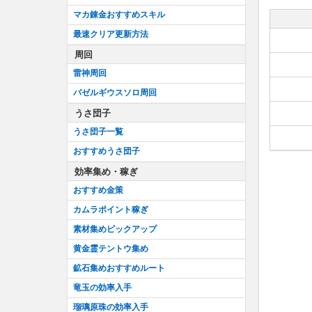
マカ錬金おすすめスキル
最速クリア更新方法
周回
雷神周回
バゼルギウスソロ周回
うさ団子
うさ団子一覧
おすすめうさ団子
効率集め・稼ぎ
おすすめ金策
カムラポイント稼ぎ
素材集めピックアップ
黄金霊テントウ集め
鉱石集めおすすめルート
竜玉の効率入手
瑠璃原珠の効率入手