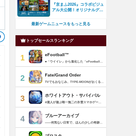
『京まふ2026』コラボビジュ
アル大公開！オリジナルグッ
ズやキャラカフェエリアな
ど、見どころ満載！！
最新ゲームニュースをもっと見る
トップセールスランキング
eFootball™
1
■「ウイイレ」から進化した「eFootball™」 人気サッカーゲーム「ウイニングイレブン」が「eFootball™」とタイトルを変え、大きく進化して生まれ変わりました。「eFootball™」で新しいサッカーゲームを体感しましょう！ ■はじめての方でも安心 ダウンロード後は、実践を交えたステップアップ方式のチュートリアルで直感的に基本操作を覚えることができます！さらに、チュートリアルを全てクリアすると、リオネル メッシがもらえます！！ また、試合の面白さや爽快感を楽しんでいただくためにスマートアシストを実装。 複雑な操作をしなくても、華麗なドリブルやパスで相手をかわして強烈なシュートでゴールを奪うことができます！ 【基本的な遊び方】 ■好きなチームで始めよう 欧州、米州、アジアなど世界各国のクラブやナショナルチームなどお気に入りのチームでスタートできます！ ■選手を獲得しましょう チームを作成したら、選手を獲得しましょう。現役のスーパースターや、歴史に残るレジェンドたちが、あなたのクラブでの活躍を待っています！ ・スペシャル選手リスト 現実の試合で大活躍した選手や、注目リーグの選手、レジェンドなどの特別な選手を獲得できます。 ・スタンダード選手リスト 好きな選手を獲得できます。条件を設定して絞り込むことができます。 ・監督リスト さまざまな戦術や得意な育成タイプを持った監督を獲得できます。 ■試合を楽しもう 獲得した選手でチームを編成したら、いよいよ試合に挑戦！ AIを相手に腕を磨いたり、オンライン対戦でランキングを競ったり、楽しみ方はあなた次第です。 ・対AI戦で腕を磨く 注目リーグのチームやナショナルチームを相手に戦うイベントなど、サッカーシーズンに合わせたさまざまなテーマのイベントが開催されています。 また、10段階にレベル分けされたDivision制の「eFootball™ リーグ」で楽しみながらレベルアップしていくことも可能です！ ・対人戦で実力を試す Division制の全ユーザーとランキングを競う「eFootball™ リーグ」や、毎週開催される様々なイベントで、オンラインでのリアルタイム対戦を楽しむことができます。あなたのドリームチームで、最高峰のDivision 1を目指しましょう！ ・友達と最大3vs3の対戦を楽しむ フレンドマッチ機能を使って、友達と対戦することができます。育て上げたチームの強さを友達に見せつけましょう！ また、最大3vs3の協力対戦も可能。友達とオンラインで集まって対戦を楽しみましょう！ ■選手を育てる 獲得した選手は、選手種別によっては成長させることができます。 試合に出場させたり、ゲーム内アイテムを使用したりして、選手のレベルを上げる事で入手できる「タレントポイント」で、能力パラメータを上昇させましょう。 より自分好みの選手にしたい場合は、手動でポイントを割り振りましょう。 ポイントの割り振りに迷った場合は、[おまかせ]で設定することもできます。 自分だけのお気に入りの選手に育て上げましょう！ 【もっと楽しむ】 ■Live Updateを毎週配信 選手の移籍や、現実の試合での活躍が反映される「Live Update」を搭載。 毎週配信される「Live Update」を参考に、スカッドを編成し試合に挑みましょう。 ■スタジアムをカスタマイズ 試合中のスタジアムに反映されるコレオ・オブジェクトなどのスタジアムパーツをカスタマイズできます。 思い通りのスタジアムにアレンジして、ゲーム体験を彩りましょう！ ※居住国・地域が以下のお客様には、eFootball™ コインによるルートボックス施策をご提供しておりません。 ベルギー、ブラジル(18歳未満) 【最新情報について】 本商品は、新機能やモードの追加、ゲームプレイ・イベントのアップデートを継続的に行っていきます。 最新情報は「eFootball™」公式サイトをご確認ください。 【ダウンロードについて】 本アプリをダウンロードするためには、ストレージに約3.3GBの空き容量が必要となります。 あらかじめ3.3GB以上の容量を空けてからダウンロードを行っていただけますようお願いします。 ダウンロード時はWi-Fi環境で接続することを推奨いたします。 ※アップデートにつきましても同様となります。 【通信環境について】 本アプリはオンラインゲームです。通信可能な環境でお楽しみください。
Fate/Grand Order
2
TVでもおなじみ、TYPE-MOONがおくるFateのRPG！ スマホでも本格的なRPGが楽しめる。 文字数にして500万字超という、圧倒的なボリュームを堪能できるストーリー！ 本編以外にもキャラクターごとにストーリーを用意し、Fateファンも今回はじめてFateの世界を体験される方も十分満足いただける内容となっています。 【あらすじ】 西暦2015年。 地球の未来を観測するカルデアは、2017年以降の人類史が崩壊している事実を確認した。 昨日まで確かに存在していた2115年までの“約束された未来”は、何の前触れもなく突如として消え去ったのだ。 なぜ。どうして。だれが。どうやって。 西暦2004年 日本 ある地方都市。 ここに今まではなかった、「観測できない領域」が現れたと。 カルデアはこれを人類絶滅の原因と仮定し、いまだ実験段階だった第六の実験を決行する事となった。 それは過去への時間旅行。 人間を霊子化させて過去に送りこみ、事象に介入する事で時空の特異点を解明、あるいは破壊する禁断の儀式。 その名を人理守護指令、グランドオーダー。 人類を守るために人類史に立ち向かう、運命と戦うものたちの総称である。 【ゲーム概要】 スマホに最適化された簡単操作のコマンドオーダーバトル！ プレイヤーはマスターとなって英霊たちを操り敵を倒し謎を解明していく。 好みの英霊で戦うか、強い英霊で戦うかバトルスタイルはプレイヤーしだい。 ◆豪華声優陣が続々参加 青木志貴、茜屋日海夏、赤羽根健治、明坂聡美、浅川悠、朝日奈丸佳、阿澄佳奈、阿部彬名、阿部敦、阿部里果、雨宮天、新井里美、井口裕香、井澤詩織、石川界人、石川由依、石谷春貴、伊瀬茉莉也、市ノ瀬加那、伊藤彩沙、伊藤かな恵、伊東健人、伊藤静、伊藤美紀、稲田徹、井上和彦、井上喜久子、井上麻里奈、伊丸岡篤、石見舞菜香、上坂すみれ、植田佳奈、上田麗奈、内田真礼、内田雄馬、内山昂輝、梅原裕一郎、江川央生、江口拓也、江越彬紀、遠藤綾、大久保瑠美、大空直美、大塚明夫、大塚芳忠、大原さやか、大和田仁美、岡本信彦、置鮎龍太郎、小倉唯、小澤亜李、小野賢章、小野大輔、小野友樹、小見川千明、かかずゆみ、柿原徹也、加隈亜衣、笠間淳、加瀬康之、門脇舞以、金元寿子、神尾晋一郎、茅野愛衣、川澄綾子、河西健吾、川野剛稔、神奈延年、鬼頭明里、木村珠莉、木村良平、桐本拓哉、釘宮理恵、久野美咲、黒木ほの香、黒田崇矢、桑原由気、KENN、高野麻里佳、古賀葵、小清水亜美、後藤邑子、小西克幸、小林千晃、小林ゆう、小林裕介、小原好美、小松未可子、子安武人、小山力也、近藤玲奈、斎賀みつき、西前忠久、斉藤壮馬、斎藤千和、坂本真綾、佐倉綾音、櫻井孝宏、佐藤聡美、佐藤利奈、沢城みゆき、下屋則子、島﨑信長、嶋村侑、庄司宇芽香、白石晴香、新垣樽助、真堂圭、末柄里恵、杉田智和、杉山紀彰、鈴木達央、鈴木崚汰、鈴代紗弓、鈴村健一、諏訪彩花、諏訪部順一、関俊彦、関智一、瀬戸麻沙美、芹澤優、仙台エリ、千本木彩花、園崎未恵、大地葉、高乃麗、高野直子、高橋花林、高橋李依、高山みなみ、武内駿輔、竹内良太、武田華、田中敦子、田中美海、田中理恵、谷山紀章、種﨑敦美、種田梨沙、田丸篤志、田村睦心、田村ゆかり、丹下桜、千葉繁、千葉翔也、津田健次郎、紡木吏佐、鶴岡聡、寺崎裕香、寺島拓篤、東山奈央、土岐隼一、飛田展男、戸松遥、豊永利行、鳥海浩輔、中井和哉、中田譲治、長縄まりあ、仲村美沙希、中村悠一、名塚佳織、生天目仁美、浪川大輔、能登麻美子、野中藍、乃村健次、土師孝也、長谷川育美、花江夏樹、花澤香菜、花守ゆみり、早見沙織、原由実、春野杏、潘めぐみ、日岡なつみ、日笠陽子、日野聡、平川大輔、ファイルーズあい、福圓美里、福西勝也、福山潤、藤井隼、藤沼建人、ブリドカットセーラ恵美、古川慎、保志総一朗、星野貴紀、堀内賢雄、堀江由衣、本多真梨子、本多陽子、本渡楓、前野智昭、M・A・O、増田俊樹、Machico、松風雅也、真殿光昭、マフィア梶田、三上哲、三木眞一郎、水樹奈々、水島大宙、水橋かおり、緑川光、水瀬いのり、南央美、峯田茉優、宮野真守、宮本充、村瀬歩、森川智之、森田了介、森永千才、森なな子、諸星すみれ、安井邦彦、山路和弘、山下大輝、山下七海、山寺宏一、山根綺、山野井仁、山村響、悠木碧、ゆかな、遊佐浩二、吉野裕行、佳村はるか、米澤円、若林直美、和氣あず未、和多田美咲（50音順） ◆全体構成・メインシナリオ・シナリオ・総監督 奈須きのこ ◆リードキャラクターデザイナー 武内崇 ◆アートディレクション TYPE-MOON ◆メインシナリオ・シナリオ執筆 東出祐一郎、桜井光 水瀬葉月、星空めてお ◆ゲストライター amphibian、虚淵玄（ニトロプラス）、acpi、ＯＫＳＧ（TYPE-MOON）、経験値、小太刀右京、三田誠、たけのこ星人、橘公司、田中天（株式会社フラッグノーツ）、成田良悟、鋼屋ジン、ひろやまひろし、円居挽、茗荷屋甚六、矢野俊策（株式会社フラッグノーツ）、リヨ（50音順） ◆キャラクターデザイン I-IV、蒼月タカオ（TYPE-MOON）、AKIRA、Azusa、東冬、荒野、Anmi、池澤真、石田あきら、いみぎむる、兔ろうと、羽海野チカ、大森葵、岡崎武士、okojo、およ、加藤いつわ、カワグチタケシ、きばどりリュー、桐原小鳥、ギンカ、倉花千夏、黒星紅白、小梅けいと、近衛乙嗣、小松崎類、こやまひろかず（TYPE-MOON）、西藤浩樹（LASENGLE）、saitom、坂本みねぢ、佐々木少年、サテー、色素、縞うどん（TYPE-MOON）、島田フミカネ、しまどりる、sime、下越（TYPE-MOON）、シャカＰ（LASENGLE）、白浜鴎、しらび、白峰、真じろう、STAR影法師、曽我誠、タイキ、高橋慶太郎、高山箕犀、竹、武中英雄、武梨えり、たけのこ星人、TAKOLEGS、田島昭宇、タスクオーナ、danciao、中央東口、CHOCO、悌太、Dd、天空すふぃあ、DANGERDROP、toi8、トリダモノ、中原、なまにくATK、西出ケンゴロー、nipi、ネコタワワ、NOCO、pako、林けゐ、原田たけひと、春野友矢、ばん！、Bすけ、左、ヒライユキオ、平野稜二、広江礼威、ひろやまひろし、PFALZ、ぶくろて、huke、BLACK（TYPE-MOON）、古海鐘一、BUNBUN、hou、ホトソウカ、本庄雷太、前田浩孝、マシマサキ、また、松竜、Mika Pikazo、緑川美帆、三輪士郎、村山竜大、めろん22、望月けい、元村人、森井しづき、森山大輔、山中虎鉄、YOCO_N（LASENGLE）、余湖裕輝、米山舞、La-na、lack、リヨ、Ryota-H、輪くすさが、redjuice、ReDrop、ろび～な、ワダアルコ、渡れい（50音順） このアプリケーションには、（株）ＣＲＩ・ミドルウェアの「CRIWARE（TM）」が使用されています。
ホワイトアウト・サバイバル
3
4億人が遊ぶ唯一無二の氷雪スマホゲーム！サクッと爽快！みんなで極寒サバイバル ！ 猛吹雪に襲われ、かつての世界は崩壊。人類の文明の灯火は、氷雪の中で今にも消えかかっている…。 生存者達よ、今こそ立ち上がれ！——仲間を率いて希望の灯りをともし、凍てつく大地に新たな拠点を築こう！ さらに新規ユーザー限定でSSR英雄「ジャスミン」が無料で仲間入り！ 彼女と共に氷原の奥地へと踏み込み、吹雪の中に潜む未知の脅威に立ち向かおう！ 【ゲームの特徴】 ◆領地再建！凍土に希望の光を！ 大溶鉱炉に火を灯すことから始めて、積もった雪を溶かして領土を開拓しよう！ 法令を発布して人員を的確に配置すれば、拠点の建設効率がぐんとアップ！ ◆放置で楽々、資源を効率ストック！ ワンタップで英雄を派遣するだけで、見守りは不要！ オフライン中も資源は自動でたっぷり蓄積されて、戻れば報酬が山盛り！極寒サバイバルでも、もう怖くない！ ◆お手軽に始められる氷雪ミニゲーム！ ミニゲームが次々と登場！「穴釣り選手権」でレア生物図鑑を解放し、「除雪隊」で雪山の宝を発見しよう！ スキマ時間でも気軽にプレイできて、雪原ライフは楽しさ満載！ ◆戦略を駆使して、英雄で敵を撃退！ 英雄はレベル共有で育成の手間いらずで、スキルを活かせば様々な難関を攻略可能！ 最強チームを組み上げて、敵を圧倒しよう！ ◆協力プレイで、凍土制覇を目指そう！ 同盟の支援で負傷者の治療や育成もスピードアップ！ 作戦を練って仲間と役割分担すれば戦力倍増！勝利の喜びをみんなで分かち合おう！ さらにたくさんのコンテンツをお届けいたします： ◆オフィシャルサイト: https://whiteoutsurvival.centurygames.com/ja ◆X: https://x.com/WOS_Japan ◆Facebook: https://www.facebook.com/WhiteoutSurvival ◆Discord: https://discord.gg/whiteoutsurvival ◆YouTube: https://www.youtube.com/@WhiteoutSurvivalOfficial_JA ◆TikTok: https://www.tiktok.com/@howasaba.jp
ブルーアーカイブ
4
――何気ない日常で、ほんの少しの奇跡を見つける物語 Yostarが贈る学園×青春×物語RPG『ブルーアーカイブ -Blue Archive-』！ 先生として、個性豊かで魅力的な生徒たちと共に、一風変わった学園都市キヴォトスの 日常を過ごそう！ ■あらすじ ここは学園都市キヴォトス。 数千の学園からなる超巨大学園都市では、日々トラブルが絶えない。 この問題に対応すべく、連邦生徒会長によって連邦捜査部【シャーレ】が設立された。 この物語は【シャーレ】の顧問となる先生とそれに協力する生徒たちと学園都市での日常を 描いた物語である。 ▼可愛いキャラクターが活躍する3Dバトル 大迫力の3Dリアルタイムバトル！ 可愛いキャラクター達が画面いっぱいに所狭しと大活躍。 あなたは先生として、生徒たちを指揮しよう！ ▼個性豊かなキャラクターを彩るハイクオリティの2Dアニメーション 美少女キャラクターたちが綺麗な2Dアニメーションであなたを迎えてくれる！ 仲良くなると特別なアニメーションが見れることもあるぞ！ ▼生徒たちと絆を深めて彼女たちと特別な日常を過ごそう！ 一緒にいる時間が長ければ長いほど、彼女たちはあなたとの絆は深まっていく。 そんな彼女たちとの日々が、きっとあなたの日常を特別なものに！ ▼公式Twitter https://twitter.com/Blue_ArchiveJP ▼公式サイト https://bluearchive.jp/ (C)Yostar, Inc.
ブロスタ