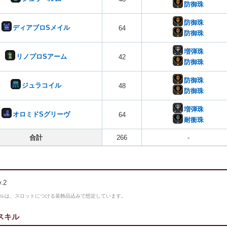
防御珠
防御珠
ディアブロSメイル
64
防御珠
増弾珠
リノプロSアーム
42
防御珠
防御珠
ジュラコイル
48
防御珠
増弾珠
オロミドSグリーヴ
64
耐衝珠
合計
266
-
.2
ルは、スロットにつける装飾品込みで想定しています。
スキル