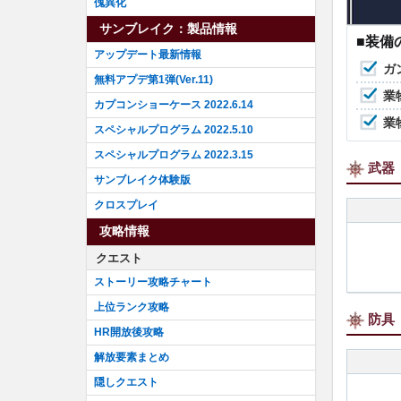
傀異化
サンブレイク：製品情報
■装備
アップデート最新情報
ガ
無料アプデ第1弾(Ver.11)
業
カプコンショーケース 2022.6.14
業
スペシャルプログラム 2022.5.10
スペシャルプログラム 2022.3.15
武器
サンブレイク体験版
クロスプレイ
攻略情報
クエスト
ストーリー攻略チャート
上位ランク攻略
防具
HR開放後攻略
解放要素まとめ
隠しクエスト