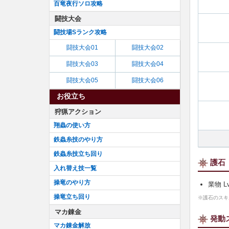
百竜夜行ソロ攻略
闘技大会
闘技場Sランク攻略
闘技大会01
闘技大会02
闘技大会03
闘技大会04
闘技大会05
闘技大会06
お役立ち
狩猟アクション
翔蟲の使い方
鉄蟲糸技のやり方
鉄蟲糸技立ち回り
護石
入れ替え技一覧
操竜のやり方
業物 Lv
操竜立ち回り
※護石のスキ
マカ錬金
発動
マカ錬金解放