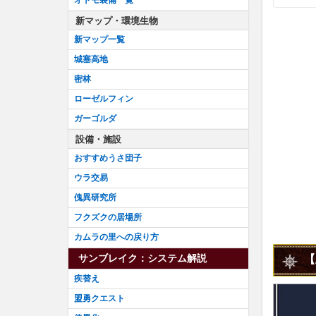
新マップ・環境生物
新マップ一覧
城塞高地
密林
ローゼルフィン
ガーゴルダ
設備・施設
おすすめうさ団子
ウラ交易
傀異研究所
フクズクの居場所
カムラの里への戻り方
サンブレイク：システム解説
【
疾替え
盟勇クエスト