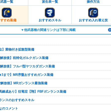
武器一覧
派生表一覧
操作方法
おすすめ装備
おすすめスキル
おすすめ入れ替え技
▼他武器種の関連リンクは下部に掲載
【上位】業物付き拡散型装備
【HR解放後】杭特化ガルクガンス装備
【HR解放後】フルバ型ヤツカダガンス装備
【M★3まで】MR序盤おすすめガンス装備
【MR解放後】MRガンランス最強装備
【傀異錬成あり】狂竜症【翔】FBFガンランス装備
ンランスのおすすめスキル
んなのコメント