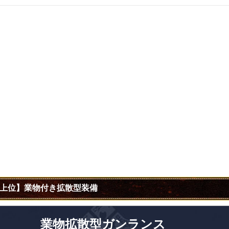
上位】業物付き拡散型装備
業物拡散型ガンランス