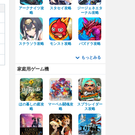
アークナイツ攻
スタセイ攻略
ジージェネエタ
略
ーナル攻略
ステラソラ攻略
モンスト攻略
パズドラ攻略
もっとみる
家庭用ゲーム機
ほの暮しの庭攻
マーベル闘魂攻
スプラレイダー
略
略
ス攻略