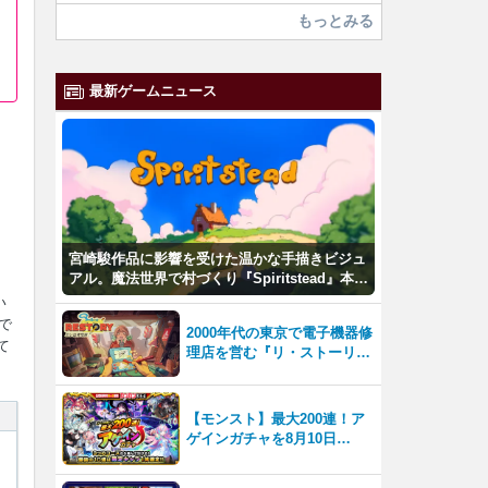
もっとみる
最新ゲームニュース
宮崎駿作品に影響を受けた温かな手描きビジュ
アル。魔法世界で村づくり『Spiritstead』本日
発売
い
で
2000年代の東京で電子機器修
て
理店を営む『リ・ストーリー:
思い出修理屋 (ReStory)』本
日Steamで配信開始
【モンスト】最大200連！ア
ゲインガチャを8月10日
（月）より開催！