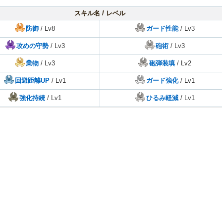
スキル名 / レベル
防御
/ Lv8
ガード性能
/ Lv3
攻めの守勢
/ Lv3
砲術
/ Lv3
業物
/ Lv3
砲弾装填
/ Lv2
回避距離UP
/ Lv1
ガード強化
/ Lv1
強化持続
/ Lv1
ひるみ軽減
/ Lv1