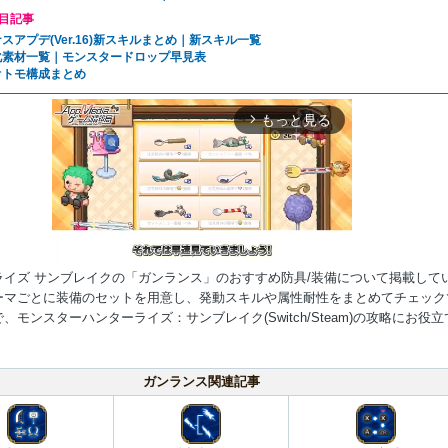
目記事
スアプデ(Ver.16)新スキルまとめ｜新スキル一覧
化素材一覧｜モンスタードロップ早見表
オトモ構成まとめ
もっと見る
arrow_forward_ios
ライズ サンブレイクの「ガンランス」のおすすめ防具/装備について掲載して
ーマごとに装備のセットを用意し、発動スキルや属性耐性をまとめてチェック
、モンスターハンターライズ：サンブレイク(Switch/Steam)の攻略にお役立
。
Mute
ガンランス関連記事