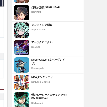
幻想水滸伝 STAR LEAP
KONAMI
ダンジョン見聞録
Super Planet
アーククロニクル
KEMCO
Never Grave（ネバーグレイ
ブ）
Pocketpair
NBAダンクシティ
NetEase Games
僕のヒーローアカデミア UNIT
ED SURVIVAL
Klab/gumi