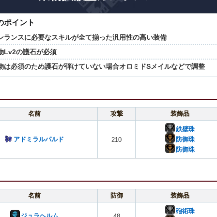
のポイント
ンランスに必要なスキルが全て揃った汎用性の高い装備
物Lv2の護石が必須
物は必須のため護石が弾けていない場合オロミドSメイルなどで調整
名前
攻撃
装飾品
鉄壁珠
防御珠
アドミラルパルド
210
防御珠
名前
防御
装飾品
砲術珠
ジュラヘルム
48