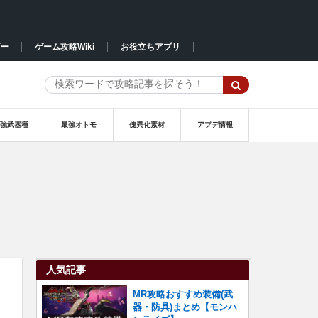
ー
ゲーム攻略Wiki
お役立ちアプリ
最強武器種
最強オトモ
傀異化素材
アプデ情報
人気記事
MR攻略おすすめ装備(武
器・防具)まとめ【モンハ