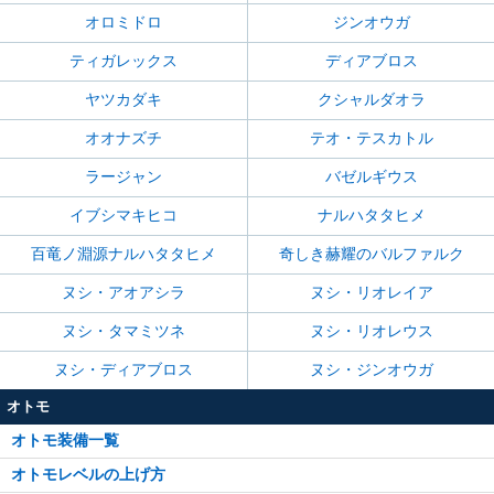
オロミドロ
ジンオウガ
ティガレックス
ディアブロス
ヤツカダキ
クシャルダオラ
オオナズチ
テオ・テスカトル
ラージャン
バゼルギウス
イブシマキヒコ
ナルハタタヒメ
百竜ノ淵源ナルハタタヒメ
奇しき赫耀のバルファルク
ヌシ・アオアシラ
ヌシ・リオレイア
ヌシ・タマミツネ
ヌシ・リオレウス
ヌシ・ディアブロス
ヌシ・ジンオウガ
オトモ
オトモ装備一覧
オトモレベルの上げ方