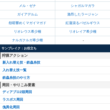
メル・ゼナ
シャガルマガラ
ガイアデルム
激昂したラージャン
怨嗟響めくマガイマガド
紅蓮滾るバゼルギウス
リオレウス希少種
リオレイア希少種
ナルガクルガ希少種
-
サンブレイク：お役立ち
狩猟アクション
新入れ替え技・鉄蟲糸技
入れ替え技一覧
鉄蟲糸技のやり方
周回・やりこみ要素
ディアブロ2頭周回
ラスボス周回
傀異化周回