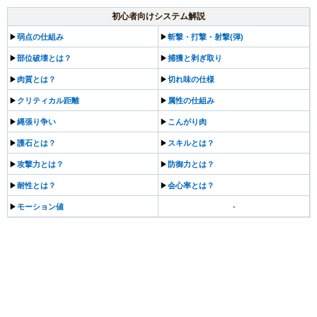
初心者向けシステム解説
▶︎
弱点の仕組み
▶︎
斬撃・打撃・射撃(弾)
▶︎
部位破壊とは？
▶︎
捕獲と剥ぎ取り
▶︎
肉質とは？
▶︎
切れ味の仕様
▶︎
クリティカル距離
▶︎
属性の仕組み
▶︎
縄張り争い
▶︎
こんがり肉
▶︎
護石とは？
▶︎
スキルとは？
▶︎
攻撃力とは？
▶︎
防御力とは？
▶︎
耐性とは？
▶︎
会心率とは？
▶︎
モーション値
-