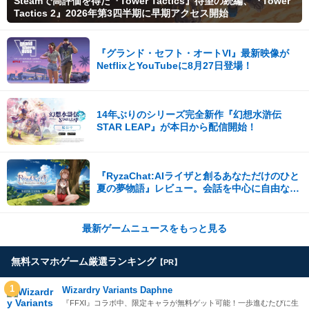
Steamで高評価を得た『Tower Tactics』待望の続編、『Tower
Tactics 2』2026年第3四半期に早期アクセス開始
『グランド・セフト・オートVI』最新映像が
NetflixとYouTubeに8月27日登場！
14年ぶりのシリーズ完全新作『幻想水滸伝
STAR LEAP』が本日から配信開始！
『RyzaChat:AIライザと創るあなただけのひと
夏の夢物語』レビュー。会話を中心に自由な冒
険を進めていくシステムはこれまでにない新鮮
な体験が楽しめる【先行プレイレポート】
最新ゲームニュースをもっと見る
無料スマホゲーム厳選ランキング
【PR】
1
Wizardry Variants Daphne
『FFXI』コラボ中、限定キャラが無料ゲット可能！一歩進むたびに生