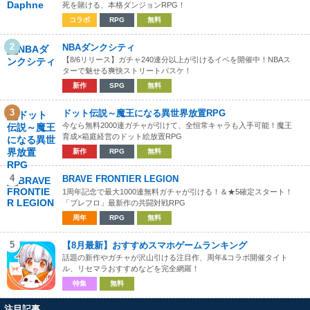
死を賭ける、本格ダンジョンRPG！
コラボ
RPG
無料
2
NBAダンクシティ
【8/6リリース】ガチャ240連分以上が引けるイベを開催中！NBAス
ターで魅せる爽快ストリートバスケ！
新作
SPG
無料
3
ドット伝説～魔王になる異世界放置RPG
今なら無料2000連ガチャが引けて、全恒常キャラも入手可能！魔王
育成×箱庭経営のドット絵放置RPG
新作
RPG
無料
4
BRAVE FRONTIER LEGION
1周年記念で最大1000連無料ガチャが引ける！＆★5確定スタート！
「ブレフロ」最新作の共闘対戦RPG
周年
RPG
無料
5
【8月最新】おすすめスマホゲームランキング
話題の新作やガチャが沢山引ける注目作、周年&コラボ開催タイト
ル、リセマラおすすめなどを完全網羅！
特集
無料
注目記事