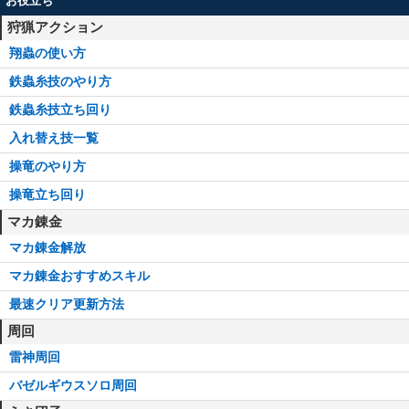
お役立ち
狩猟アクション
翔蟲の使い方
鉄蟲糸技のやり方
鉄蟲糸技立ち回り
入れ替え技一覧
操竜のやり方
操竜立ち回り
マカ錬金
マカ錬金解放
マカ錬金おすすめスキル
最速クリア更新方法
周回
雷神周回
バゼルギウスソロ周回