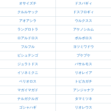
オサイズチ
ドスバギィ
クルルヤック
ドスフロギィ
アオアシラ
ウルクスス
ラングロトラ
アケノシルム
ロアルドロス
ボルボロス
フルフル
ヨツミワドウ
ビシュテンゴ
プケプケ
ジュラトドス
バサルモス
イソネミクニ
リオレイア
ベリオロス
トビカガチ
マガイマガド
アンジャナフ
ナルガクルガ
タマミツネ
ゴシャハギ
リオレウス