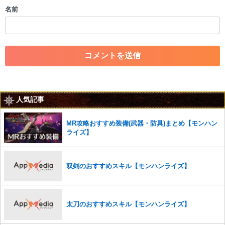
・個人情報の投稿や、他者のプライバシーを侵害する投稿
名前
・一度削除された投稿を再び投稿すること
・外部サイトへの誘導や宣伝
・アカウントの売買など金銭が絡む内容の投稿
・各ゲームのネタバレを含む内容の投稿
・その他、管理者が不適切と判断した投稿
コメントの削除につきましては下記フォームより申請をいた
だけますでしょうか。
人気記事
コメントの削除を申請する
※投稿内容を確認後、順次対応さ
せていただきます。ご了承ください。
MR攻略おすすめ装備(武器・防具)まとめ【モンハン
※一度削除したコメントは復元ができませんのでご注意くだ
ライズ】
さい。
また、過度な利用規約の違反や、弊社に損害の及ぶ内容の書き込みがあ
った場合は、法的措置をとらせていただく場合もございますので、あら
双剣のおすすめスキル【モンハンライズ】
かじめご理解くださいませ。
太刀のおすすめスキル【モンハンライズ】