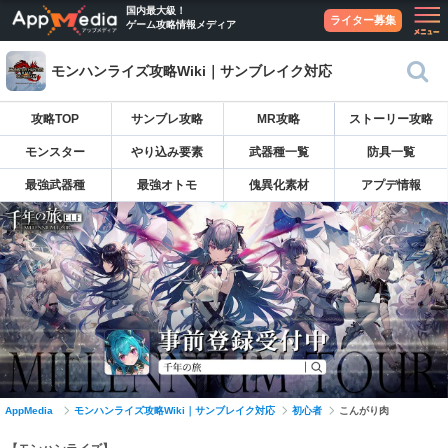
国内最大級！
ライター募集
ゲーム攻略情報メディア
モンハンライズ攻略Wiki｜サンブレイク対応
攻略TOP
サンブレ攻略
MR攻略
ストーリー攻略
モンスター
やり込み要素
武器種一覧
防具一覧
最強武器種
最強オトモ
傀異化素材
アプデ情報
AppMedia
モンハンライズ攻略Wiki｜サンブレイク対応
初心者
こんがり肉