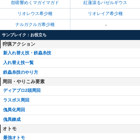
怨嗟響めくマガイマガド
紅蓮滾るバゼルギウス
リオレウス希少種
リオレイア希少種
ナルガクルガ希少種
-
サンブレイク：お役立ち
狩猟アクション
新入れ替え技・鉄蟲糸技
入れ替え技一覧
鉄蟲糸技のやり方
周回・やりこみ要素
ディアブロ2頭周回
ラスボス周回
傀異化周回
傀異錬成
オトモ
最強オトモ