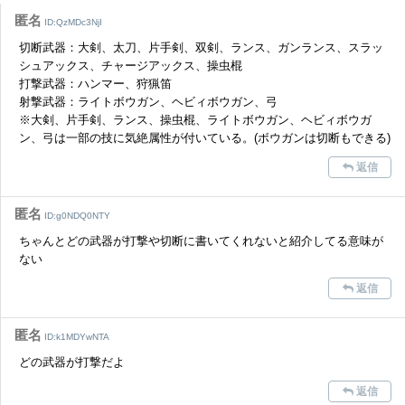
せていただきます。ご了承ください。
匿名
ID:QzMDc3NjI
※一度削除したコメントは復元ができませんのでご注意くだ
切断武器：大剣、太刀、片手剣、双剣、ランス、ガンランス、スラッ
さい。
シュアックス、チャージアックス、操虫棍
打撃武器：ハンマー、狩猟笛
また、過度な利用規約の違反や、弊社に損害の及ぶ内容の書き込みがあ
射撃武器：ライトボウガン、ヘビィボウガン、弓
った場合は、法的措置をとらせていただく場合もございますので、あら
かじめご理解くださいませ。
※大剣、片手剣、ランス、操虫棍、ライトボウガン、ヘビィボウガ
ン、弓は一部の技に気絶属性が付いている。(ボウガンは切断もできる)
返信
匿名
ID:g0NDQ0NTY
ちゃんとどの武器が打撃や切断に書いてくれないと紹介してる意味が
ない
返信
匿名
ID:k1MDYwNTA
どの武器が打撃だよ
返信