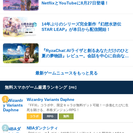
NetflixとYouTubeに8月27日登場！
14年ぶりのシリーズ完全新作『幻想水滸伝
STAR LEAP』が本日から配信開始！
『RyzaChat:AIライザと創るあなただけのひと
夏の夢物語』レビュー。会話を中心に自由な冒
険を進めていくシステムはこれまでにない新鮮
な体験が楽しめる【先行プレイレポート】
最新ゲームニュースをもっと見る
無料スマホゲーム厳選ランキング
【PR】
1
Wizardry Variants Daphne
『FFXI』コラボ中、限定キャラが無料ゲット可能！一歩進むたびに生
死を賭ける、本格ダンジョンRPG！
コラボ
RPG
無料
2
NBAダンクシティ