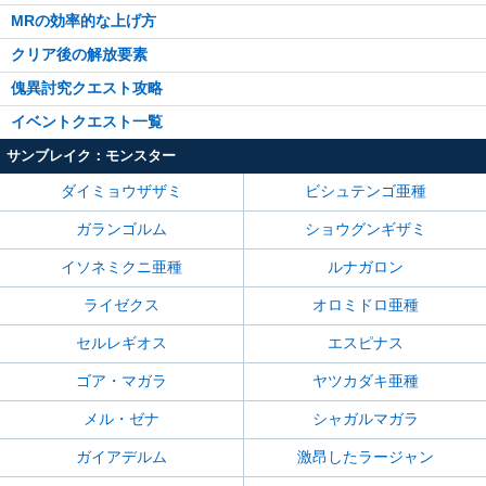
MRの効率的な上げ方
クリア後の解放要素
傀異討究クエスト攻略
イベントクエスト一覧
サンブレイク：モンスター
ダイミョウザザミ
ビシュテンゴ亜種
ガランゴルム
ショウグンギザミ
イソネミクニ亜種
ルナガロン
ライゼクス
オロミドロ亜種
セルレギオス
エスピナス
ゴア・マガラ
ヤツカダキ亜種
メル・ゼナ
シャガルマガラ
ガイアデルム
激昂したラージャン