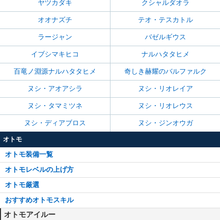
ヤツカダキ
クシャルダオラ
オオナズチ
テオ・テスカトル
ラージャン
バゼルギウス
イブシマキヒコ
ナルハタタヒメ
百竜ノ淵源ナルハタタヒメ
奇しき赫耀のバルファルク
ヌシ・アオアシラ
ヌシ・リオレイア
ヌシ・タマミツネ
ヌシ・リオレウス
ヌシ・ディアブロス
ヌシ・ジンオウガ
オトモ
オトモ装備一覧
オトモレベルの上げ方
オトモ厳選
おすすめオトモスキル
オトモアイルー