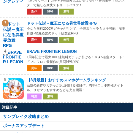
【8/6リリース】ガチャ240連分以上が引けるイベを開催中！NBAス
ターで魅せる爽快ストリートバスケ！
新作
SPG
無料
3
ドット伝説～魔王になる異世界放置RPG
今なら無料2000連ガチャが引けて、全恒常キャラも入手可能！魔王
育成×箱庭経営のドット絵放置RPG
新作
RPG
無料
4
BRAVE FRONTIER LEGION
1周年記念で最大1000連無料ガチャが引ける！＆★5確定スタート！
「ブレフロ」最新作の共闘対戦RPG
周年
RPG
無料
5
【8月最新】おすすめスマホゲームランキング
話題の新作やガチャが沢山引ける注目作、周年&コラボ開催タイト
ル、リセマラおすすめなどを完全網羅！
特集
無料
注目記事
サンブレイク攻略まとめ
ボーナスアップデート