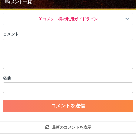
コメント一覧
コメント欄の利用ガイドライン
コメント
以下の書き込みを禁止とし、場合によってはコメント削除や書き込み制
限を行う可能性がございます。 あらかじめご了承ください。
・公序良俗に反する投稿
・スパムなど、記事内容と関係のない投稿
・誰かになりすます行為
・個人情報の投稿や、他者のプライバシーを侵害する投稿
名前
・一度削除された投稿を再び投稿すること
・外部サイトへの誘導や宣伝
・アカウントの売買など金銭が絡む内容の投稿
・各ゲームのネタバレを含む内容の投稿
・その他、管理者が不適切と判断した投稿
コメントの削除につきましては下記フォームより申請をいた
だけますでしょうか。
最新のコメントを表示
コメントの削除を申請する
※投稿内容を確認後、順次対応さ