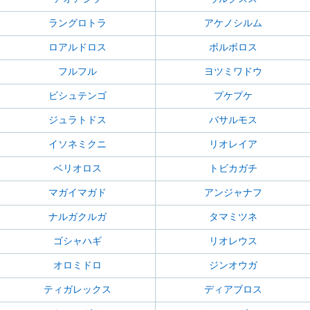
ラングロトラ
アケノシルム
ロアルドロス
ボルボロス
フルフル
ヨツミワドウ
ビシュテンゴ
プケプケ
ジュラトドス
バサルモス
イソネミクニ
リオレイア
ベリオロス
トビカガチ
マガイマガド
アンジャナフ
ナルガクルガ
タマミツネ
ゴシャハギ
リオレウス
オロミドロ
ジンオウガ
ティガレックス
ディアブロス