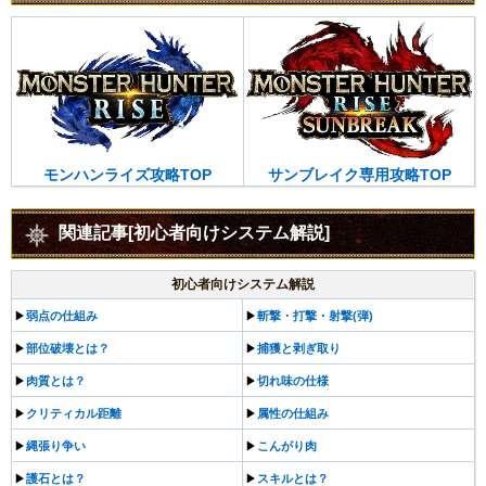
サンブレイク専用攻略TOP
モンハンライズ攻略TOP
関連記事[初心者向けシステム解説]
初心者向けシステム解説
▶︎
弱点の仕組み
▶︎
斬撃・打撃・射撃(弾)
▶︎
部位破壊とは？
▶︎
捕獲と剥ぎ取り
▶︎
肉質とは？
▶︎
切れ味の仕様
▶︎
クリティカル距離
▶︎
属性の仕組み
▶︎
縄張り争い
▶︎
こんがり肉
▶︎
護石とは？
▶︎
スキルとは？