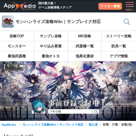
国内最大級！
ライター募集
ゲーム攻略情報メディア
モンハンライズ攻略Wiki｜サンブレイク対応
攻略TOP
サンブレ攻略
MR攻略
ストーリー攻略
モンスター
やり込み要素
武器種一覧
防具一覧
最強武器種
最強オトモ
傀異化素材
アプデ情報
AppMedia
モンハンライズ攻略Wiki｜サンブレイク対応
初心者
斬撃・打撃・射撃(弾)