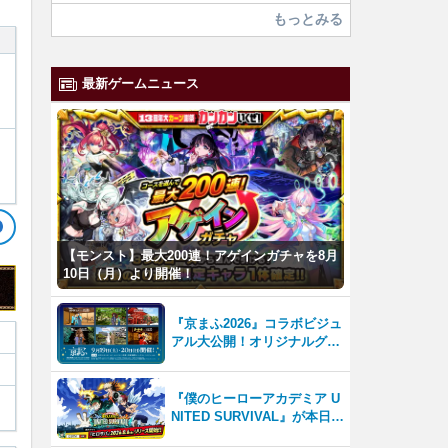
もっとみる
最新ゲームニュース
【モンスト】最大200連！アゲインガチャを8月
10日（月）より開催！
『京まふ2026』コラボビジュ
アル大公開！オリジナルグッ
ズやキャラカフェエリアな
ど、見どころ満載！！
『僕のヒーローアカデミア U
NITED SURVIVAL』が本日8
月6日サービス開始！事前登