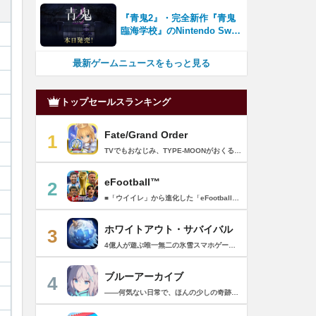
録者数100万を突破！
『青鬼2』・完全新作『青鬼
臨海学校』のNintendo Switc
h™＆Steam®版が本日発
売！
最新ゲームニュースをもっと見る
トップセールスランキング
Fate/Grand Order
1
TVでもおなじみ、TYPE-MOONがおくるFateのRPG！ スマホでも本格的なRPGが楽しめる。 文字数にして500万字超という、圧倒的なボリュームを堪能できるストーリー！ 本編以外にもキャラクターごとにストーリーを用意し、Fateファンも今回はじめてFateの世界を体験される方も十分満足いただける内容となっています。 【あらすじ】 西暦2015年。 地球の未来を観測するカルデアは、2017年以降の人類史が崩壊している事実を確認した。 昨日まで確かに存在していた2115年までの“約束された未来”は、何の前触れもなく突如として消え去ったのだ。 なぜ。どうして。だれが。どうやって。 西暦2004年 日本 ある地方都市。 ここに今まではなかった、「観測できない領域」が現れたと。 カルデアはこれを人類絶滅の原因と仮定し、いまだ実験段階だった第六の実験を決行する事となった。 それは過去への時間旅行。 人間を霊子化させて過去に送りこみ、事象に介入する事で時空の特異点を解明、あるいは破壊する禁断の儀式。 その名を人理守護指令、グランドオーダー。 人類を守るために人類史に立ち向かう、運命と戦うものたちの総称である。 【ゲーム概要】 スマホに最適化された簡単操作のコマンドオーダーバトル！ プレイヤーはマスターとなって英霊たちを操り敵を倒し謎を解明していく。 好みの英霊で戦うか、強い英霊で戦うかバトルスタイルはプレイヤーしだい。 ◆豪華声優陣が続々参加 青木志貴、茜屋日海夏、赤羽根健治、明坂聡美、浅川悠、朝日奈丸佳、阿澄佳奈、阿部彬名、阿部敦、阿部里果、雨宮天、新井里美、井口裕香、井澤詩織、石川界人、石川由依、石谷春貴、伊瀬茉莉也、市ノ瀬加那、伊藤彩沙、伊藤かな恵、伊東健人、伊藤静、伊藤美紀、稲田徹、井上和彦、井上喜久子、井上麻里奈、伊丸岡篤、石見舞菜香、上坂すみれ、植田佳奈、上田麗奈、内田真礼、内田雄馬、内山昂輝、梅原裕一郎、江川央生、江口拓也、江越彬紀、遠藤綾、大久保瑠美、大空直美、大塚明夫、大塚芳忠、大原さやか、大和田仁美、岡本信彦、置鮎龍太郎、小倉唯、小澤亜李、小野賢章、小野大輔、小野友樹、小見川千明、かかずゆみ、柿原徹也、加隈亜衣、笠間淳、加瀬康之、門脇舞以、金元寿子、神尾晋一郎、茅野愛衣、川澄綾子、河西健吾、川野剛稔、神奈延年、鬼頭明里、木村珠莉、木村良平、桐本拓哉、釘宮理恵、久野美咲、黒木ほの香、黒田崇矢、桑原由気、KENN、高野麻里佳、古賀葵、小清水亜美、後藤邑子、小西克幸、小林千晃、小林ゆう、小林裕介、小原好美、小松未可子、子安武人、小山力也、近藤玲奈、斎賀みつき、西前忠久、斉藤壮馬、斎藤千和、坂本真綾、佐倉綾音、櫻井孝宏、佐藤聡美、佐藤利奈、沢城みゆき、下屋則子、島﨑信長、嶋村侑、庄司宇芽香、白石晴香、新垣樽助、真堂圭、末柄里恵、杉田智和、杉山紀彰、鈴木達央、鈴木崚汰、鈴代紗弓、鈴村健一、諏訪彩花、諏訪部順一、関俊彦、関智一、瀬戸麻沙美、芹澤優、仙台エリ、千本木彩花、園崎未恵、大地葉、高乃麗、高野直子、高橋花林、高橋李依、高山みなみ、武内駿輔、竹内良太、武田華、田中敦子、田中美海、田中理恵、谷山紀章、種﨑敦美、種田梨沙、田丸篤志、田村睦心、田村ゆかり、丹下桜、千葉繁、千葉翔也、津田健次郎、紡木吏佐、鶴岡聡、寺崎裕香、寺島拓篤、東山奈央、土岐隼一、飛田展男、戸松遥、豊永利行、鳥海浩輔、中井和哉、中田譲治、長縄まりあ、仲村美沙希、中村悠一、名塚佳織、生天目仁美、浪川大輔、能登麻美子、野中藍、乃村健次、土師孝也、長谷川育美、花江夏樹、花澤香菜、花守ゆみり、早見沙織、原由実、春野杏、潘めぐみ、日岡なつみ、日笠陽子、日野聡、平川大輔、ファイルーズあい、福圓美里、福西勝也、福山潤、藤井隼、藤沼建人、ブリドカットセーラ恵美、古川慎、保志総一朗、星野貴紀、堀内賢雄、堀江由衣、本多真梨子、本多陽子、本渡楓、前野智昭、M・A・O、増田俊樹、Machico、松風雅也、真殿光昭、マフィア梶田、三上哲、三木眞一郎、水樹奈々、水島大宙、水橋かおり、緑川光、水瀬いのり、南央美、峯田茉優、宮野真守、宮本充、村瀬歩、森川智之、森田了介、森永千才、森なな子、諸星すみれ、安井邦彦、山路和弘、山下大輝、山下七海、山寺宏一、山根綺、山野井仁、山村響、悠木碧、ゆかな、遊佐浩二、吉野裕行、佳村はるか、米澤円、若林直美、和氣あず未、和多田美咲（50音順） ◆全体構成・メインシナリオ・シナリオ・総監督 奈須きのこ ◆リードキャラクターデザイナー 武内崇 ◆アートディレクション TYPE-MOON ◆メインシナリオ・シナリオ執筆 東出祐一郎、桜井光 水瀬葉月、星空めてお ◆ゲストライター amphibian、虚淵玄（ニトロプラス）、acpi、ＯＫＳＧ（TYPE-MOON）、経験値、小太刀右京、三田誠、たけのこ星人、橘公司、田中天（株式会社フラッグノーツ）、成田良悟、鋼屋ジン、ひろやまひろし、円居挽、茗荷屋甚六、矢野俊策（株式会社フラッグノーツ）、リヨ（50音順） ◆キャラクターデザイン I-IV、蒼月タカオ（TYPE-MOON）、AKIRA、Azusa、東冬、荒野、Anmi、池澤真、石田あきら、いみぎむる、兔ろうと、羽海野チカ、大森葵、岡崎武士、okojo、およ、加藤いつわ、カワグチタケシ、きばどりリュー、桐原小鳥、ギンカ、倉花千夏、黒星紅白、小梅けいと、近衛乙嗣、小松崎類、こやまひろかず（TYPE-MOON）、西藤浩樹（LASENGLE）、saitom、坂本みねぢ、佐々木少年、サテー、色素、縞うどん（TYPE-MOON）、島田フミカネ、しまどりる、sime、下越（TYPE-MOON）、シャカＰ（LASENGLE）、白浜鴎、しらび、白峰、真じろう、STAR影法師、曽我誠、タイキ、高橋慶太郎、高山箕犀、竹、武中英雄、武梨えり、たけのこ星人、TAKOLEGS、田島昭宇、タスクオーナ、danciao、中央東口、CHOCO、悌太、Dd、天空すふぃあ、DANGERDROP、toi8、トリダモノ、中原、なまにくATK、西出ケンゴロー、nipi、ネコタワワ、NOCO、pako、林けゐ、原田たけひと、春野友矢、ばん！、Bすけ、左、ヒライユキオ、平野稜二、広江礼威、ひろやまひろし、PFALZ、ぶくろて、huke、BLACK（TYPE-MOON）、古海鐘一、BUNBUN、hou、ホトソウカ、本庄雷太、前田浩孝、マシマサキ、また、松竜、Mika Pikazo、緑川美帆、三輪士郎、村山竜大、めろん22、望月けい、元村人、森井しづき、森山大輔、山中虎鉄、YOCO_N（LASENGLE）、余湖裕輝、米山舞、La-na、lack、リヨ、Ryota-H、輪くすさが、redjuice、ReDrop、ろび～な、ワダアルコ、渡れい（50音順） このアプリケーションには、（株）ＣＲＩ・ミドルウェアの「CRIWARE（TM）」が使用されています。
eFootball™
2
■「ウイイレ」から進化した「eFootball™」 人気サッカーゲーム「ウイニングイレブン」が「eFootball™」とタイトルを変え、大きく進化して生まれ変わりました。「eFootball™」で新しいサッカーゲームを体感しましょう！ ■はじめての方でも安心 ダウンロード後は、実践を交えたステップアップ方式のチュートリアルで直感的に基本操作を覚えることができます！さらに、チュートリアルを全てクリアすると、リオネル メッシがもらえます！！ また、試合の面白さや爽快感を楽しんでいただくためにスマートアシストを実装。 複雑な操作をしなくても、華麗なドリブルやパスで相手をかわして強烈なシュートでゴールを奪うことができます！ 【基本的な遊び方】 ■好きなチームで始めよう 欧州、米州、アジアなど世界各国のクラブやナショナルチームなどお気に入りのチームでスタートできます！ ■選手を獲得しましょう チームを作成したら、選手を獲得しましょう。現役のスーパースターや、歴史に残るレジェンドたちが、あなたのクラブでの活躍を待っています！ ・スペシャル選手リスト 現実の試合で大活躍した選手や、注目リーグの選手、レジェンドなどの特別な選手を獲得できます。 ・スタンダード選手リスト 好きな選手を獲得できます。条件を設定して絞り込むことができます。 ・監督リスト さまざまな戦術や得意な育成タイプを持った監督を獲得できます。 ■試合を楽しもう 獲得した選手でチームを編成したら、いよいよ試合に挑戦！ AIを相手に腕を磨いたり、オンライン対戦でランキングを競ったり、楽しみ方はあなた次第です。 ・対AI戦で腕を磨く 注目リーグのチームやナショナルチームを相手に戦うイベントなど、サッカーシーズンに合わせたさまざまなテーマのイベントが開催されています。 また、10段階にレベル分けされたDivision制の「eFootball™ リーグ」で楽しみながらレベルアップしていくことも可能です！ ・対人戦で実力を試す Division制の全ユーザーとランキングを競う「eFootball™ リーグ」や、毎週開催される様々なイベントで、オンラインでのリアルタイム対戦を楽しむことができます。あなたのドリームチームで、最高峰のDivision 1を目指しましょう！ ・友達と最大3vs3の対戦を楽しむ フレンドマッチ機能を使って、友達と対戦することができます。育て上げたチームの強さを友達に見せつけましょう！ また、最大3vs3の協力対戦も可能。友達とオンラインで集まって対戦を楽しみましょう！ ■選手を育てる 獲得した選手は、選手種別によっては成長させることができます。 試合に出場させたり、ゲーム内アイテムを使用したりして、選手のレベルを上げる事で入手できる「タレントポイント」で、能力パラメータを上昇させましょう。 より自分好みの選手にしたい場合は、手動でポイントを割り振りましょう。 ポイントの割り振りに迷った場合は、[おまかせ]で設定することもできます。 自分だけのお気に入りの選手に育て上げましょう！ 【もっと楽しむ】 ■Live Updateを毎週配信 選手の移籍や、現実の試合での活躍が反映される「Live Update」を搭載。 毎週配信される「Live Update」を参考に、スカッドを編成し試合に挑みましょう。 ■スタジアムをカスタマイズ 試合中のスタジアムに反映されるコレオ・オブジェクトなどのスタジアムパーツをカスタマイズできます。 思い通りのスタジアムにアレンジして、ゲーム体験を彩りましょう！ ※居住国・地域が以下のお客様には、eFootball™ コインによるルートボックス施策をご提供しておりません。 ベルギー、ブラジル(18歳未満) 【最新情報について】 本商品は、新機能やモードの追加、ゲームプレイ・イベントのアップデートを継続的に行っていきます。 最新情報は「eFootball™」公式サイトをご確認ください。 【ダウンロードについて】 本アプリをダウンロードするためには、ストレージに約3.3GBの空き容量が必要となります。 あらかじめ3.3GB以上の容量を空けてからダウンロードを行っていただけますようお願いします。 ダウンロード時はWi-Fi環境で接続することを推奨いたします。 ※アップデートにつきましても同様となります。 【通信環境について】 本アプリはオンラインゲームです。通信可能な環境でお楽しみください。
ホワイトアウト・サバイバル
3
4億人が遊ぶ唯一無二の氷雪スマホゲーム！サクッと爽快！みんなで極寒サバイバル ！ 猛吹雪に襲われ、かつての世界は崩壊。人類の文明の灯火は、氷雪の中で今にも消えかかっている…。 生存者達よ、今こそ立ち上がれ！——仲間を率いて希望の灯りをともし、凍てつく大地に新たな拠点を築こう！ さらに新規ユーザー限定でSSR英雄「ジャスミン」が無料で仲間入り！ 彼女と共に氷原の奥地へと踏み込み、吹雪の中に潜む未知の脅威に立ち向かおう！ 【ゲームの特徴】 ◆領地再建！凍土に希望の光を！ 大溶鉱炉に火を灯すことから始めて、積もった雪を溶かして領土を開拓しよう！ 法令を発布して人員を的確に配置すれば、拠点の建設効率がぐんとアップ！ ◆放置で楽々、資源を効率ストック！ ワンタップで英雄を派遣するだけで、見守りは不要！ オフライン中も資源は自動でたっぷり蓄積されて、戻れば報酬が山盛り！極寒サバイバルでも、もう怖くない！ ◆お手軽に始められる氷雪ミニゲーム！ ミニゲームが次々と登場！「穴釣り選手権」でレア生物図鑑を解放し、「除雪隊」で雪山の宝を発見しよう！ スキマ時間でも気軽にプレイできて、雪原ライフは楽しさ満載！ ◆戦略を駆使して、英雄で敵を撃退！ 英雄はレベル共有で育成の手間いらずで、スキルを活かせば様々な難関を攻略可能！ 最強チームを組み上げて、敵を圧倒しよう！ ◆協力プレイで、凍土制覇を目指そう！ 同盟の支援で負傷者の治療や育成もスピードアップ！ 作戦を練って仲間と役割分担すれば戦力倍増！勝利の喜びをみんなで分かち合おう！ さらにたくさんのコンテンツをお届けいたします： ◆オフィシャルサイト: https://whiteoutsurvival.centurygames.com/ja ◆X: https://x.com/WOS_Japan ◆Facebook: https://www.facebook.com/WhiteoutSurvival ◆Discord: https://discord.gg/whiteoutsurvival ◆YouTube: https://www.youtube.com/@WhiteoutSurvivalOfficial_JA ◆TikTok: https://www.tiktok.com/@howasaba.jp
ブルーアーカイブ
4
――何気ない日常で、ほんの少しの奇跡を見つける物語 Yostarが贈る学園×青春×物語RPG『ブルーアーカイブ -Blue Archive-』！ 先生として、個性豊かで魅力的な生徒たちと共に、一風変わった学園都市キヴォトスの 日常を過ごそう！ ■あらすじ ここは学園都市キヴォトス。 数千の学園からなる超巨大学園都市では、日々トラブルが絶えない。 この問題に対応すべく、連邦生徒会長によって連邦捜査部【シャーレ】が設立された。 この物語は【シャーレ】の顧問となる先生とそれに協力する生徒たちと学園都市での日常を 描いた物語である。 ▼可愛いキャラクターが活躍する3Dバトル 大迫力の3Dリアルタイムバトル！ 可愛いキャラクター達が画面いっぱいに所狭しと大活躍。 あなたは先生として、生徒たちを指揮しよう！ ▼個性豊かなキャラクターを彩るハイクオリティの2Dアニメーション 美少女キャラクターたちが綺麗な2Dアニメーションであなたを迎えてくれる！ 仲良くなると特別なアニメーションが見れることもあるぞ！ ▼生徒たちと絆を深めて彼女たちと特別な日常を過ごそう！ 一緒にいる時間が長ければ長いほど、彼女たちはあなたとの絆は深まっていく。 そんな彼女たちとの日々が、きっとあなたの日常を特別なものに！ ▼公式Twitter https://twitter.com/Blue_ArchiveJP ▼公式サイト https://bluearchive.jp/ (C)Yostar, Inc.