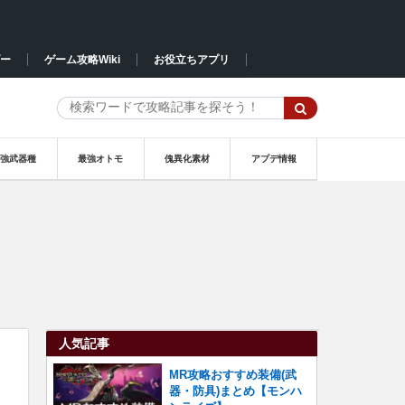
ー
ゲーム攻略Wiki
お役立ちアプリ
最強武器種
最強オトモ
傀異化素材
アプデ情報
人気記事
MR攻略おすすめ装備(武
器・防具)まとめ【モンハ