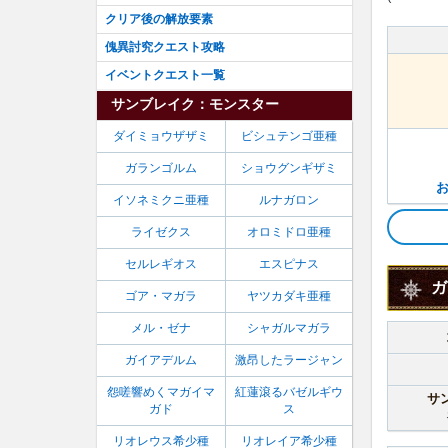
クリア後の解放要素
傀異討究クエスト攻略
イベントクエスト一覧
サンブレイク：モンスター
ダイミョウザザミ
ビシュテンゴ亜種
ガランゴルム
ショウグンギザミ
イソネミクニ亜種
ルナガロン
ライゼクス
オロミドロ亜種
セルレギオス
エスピナス
ガ
ゴア・マガラ
ヤツカダキ亜種
メル・ゼナ
シャガルマガラ
ガイアデルム
激昂したラージャン
怨嗟響めくマガイマ
紅蓮滾るバゼルギウ
サ
ガド
ス
リオレウス希少種
リオレイア希少種