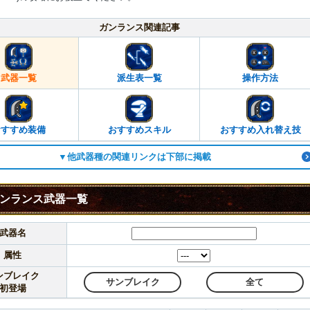
Mute
ガンランス関連記事
武器一覧
派生表一覧
操作方法
おすすめ装備
おすすめスキル
おすすめ入れ替え技
▼他武器種の関連リンクは下部に掲載
ンランス武器一覧
武器名
属性
ンブレイク
サンブレイク
全て
初登場