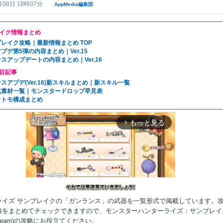
月08日 18時07分
AppMedia編集部
イク情報まとめ
レイク攻略｜最新情報まとめ TOP
プデ第5弾の内容まとめ｜Ver.15
スアップデートの内容まとめ｜Ver.16
目記事
スアプデ(Ver.16)新スキルまとめ｜新スキル一覧
化素材一覧｜モンスタードロップ早見表
オトモ構成まとめ
もっと見る
arrow_forward_ios
ライズ サンブレイクの「ガンランス」の武器を一覧形式で掲載しています。
値をまとめてチェックできますので、モンスターハンターライズ：サンブレイ
h/Steam)の攻略にお役立てください。