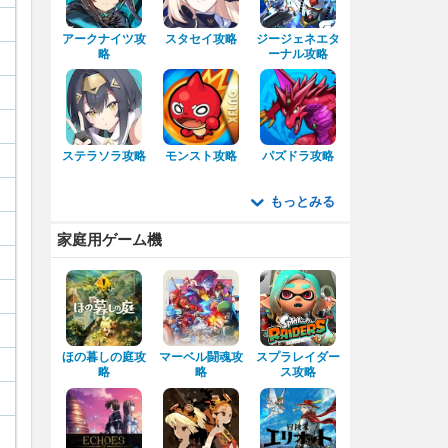
アークナイツ攻
スタセイ攻略
ジージェネエタ
略
ーナル攻略
ステラソラ攻略
モンスト攻略
パズドラ攻略
もっとみる
家庭用ゲーム機
ほの暮しの庭攻
マーベル闘魂攻
スプラレイダー
略
略
ス攻略