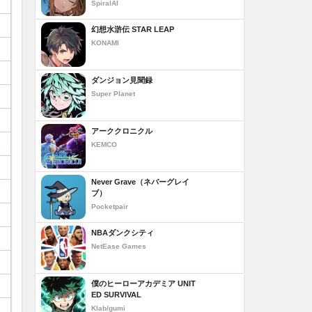
SpiralAI
幻想水滸伝 STAR LEAP
KONAMI
ダンジョン見聞録
Super Planet
アーククロニクル
KEMCO
Never Grave（ネバーグレイ
ブ）
Pocketpair
NBAダンクシティ
NetEase Games
僕のヒーローアカデミア UNIT
ED SURVIVAL
Klab/gumi