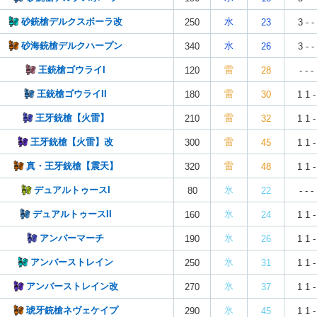
砂銃槍デルクスボーラ改
水
250
23
3 - -
砂海銃槍デルクハープン
水
340
26
3 - -
王銃槍ゴウライI
雷
120
28
- - -
王銃槍ゴウライII
雷
180
30
1 1 -
王牙銃槍【火雷】
雷
210
32
1 1 -
王牙銃槍【火雷】改
雷
300
45
1 1 -
真・王牙銃槍【震天】
雷
320
48
1 1 -
デュアルトゥースI
氷
80
22
- - -
デュアルトゥースII
氷
160
24
1 1 -
アンバーマーチ
氷
190
26
1 1 -
アンバーストレイン
氷
250
31
1 1 -
アンバーストレイン改
氷
270
37
1 1 -
琥牙銃槍ネヴェケイプ
氷
290
45
1 1 -