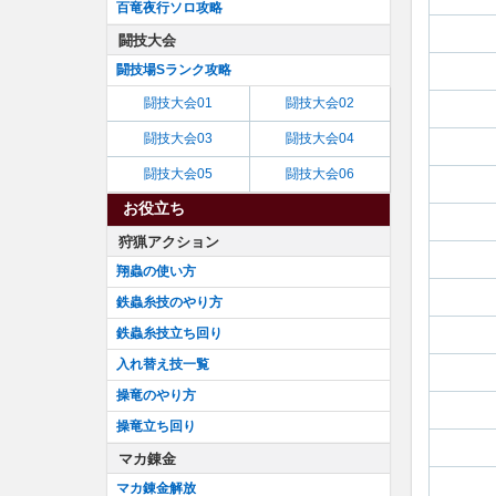
百竜夜行ソロ攻略
闘技大会
闘技場Sランク攻略
闘技大会01
闘技大会02
闘技大会03
闘技大会04
闘技大会05
闘技大会06
お役立ち
狩猟アクション
翔蟲の使い方
鉄蟲糸技のやり方
鉄蟲糸技立ち回り
入れ替え技一覧
操竜のやり方
操竜立ち回り
マカ錬金
マカ錬金解放