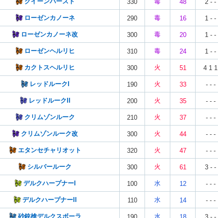
クイーンバースト
毒
330
48
2 - -
ローゼンカノーネ
毒
290
16
1 - -
ローゼンカノーネ改
毒
300
20
1 - -
ローゼンヘルリヒ
毒
310
24
1 - -
カクトスヘルリヒ
火
300
51
4 1 1
レッドルークI
火
190
33
- - -
レッドルークII
火
200
35
- - -
クリムゾンルーク
火
210
37
- - -
クリムゾンルーク改
火
300
44
- - -
エタンセチャリオット
火
320
47
- - -
シルバールーク
火
300
61
3 - -
デルクハープナーI
水
100
12
- - -
デルクハープナーII
水
110
14
- - -
砂銃槍デルクスボーラ
水
190
18
3 - -