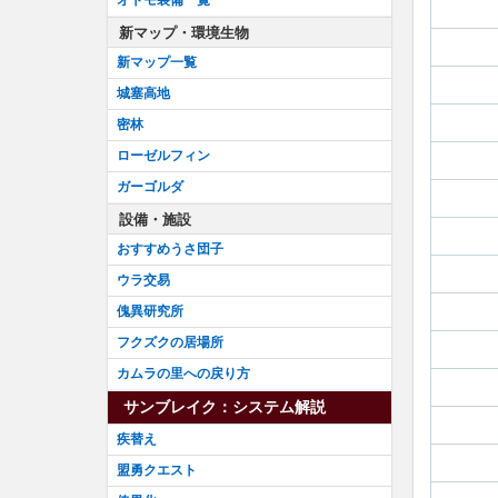
新マップ・環境生物
新マップ一覧
城塞高地
密林
ローゼルフィン
ガーゴルダ
設備・施設
おすすめうさ団子
ウラ交易
傀異研究所
フクズクの居場所
カムラの里への戻り方
サンブレイク：システム解説
疾替え
盟勇クエスト