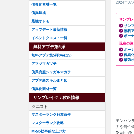
2024年07
傀異化素材一覧
傀異錬成
サンブレ
最強オトモ
サンブ
アップデート最新情報
無料ア
ボーナ
イベントクエスト一覧
現在の注
無料アプデ第5弾
ボーナ
傀異
無料アプデ第5弾(Ver.15)
最強
アマツマガツチ
傀異克服シャガルマガラ
アプデ新スキルまとめ
傀異化素材一覧
サンブレイク：攻略情報
クエスト
マスターランク解放条件
モンハン
マスターランク攻略
力や属性
MRの効率的な上げ方
(Switc