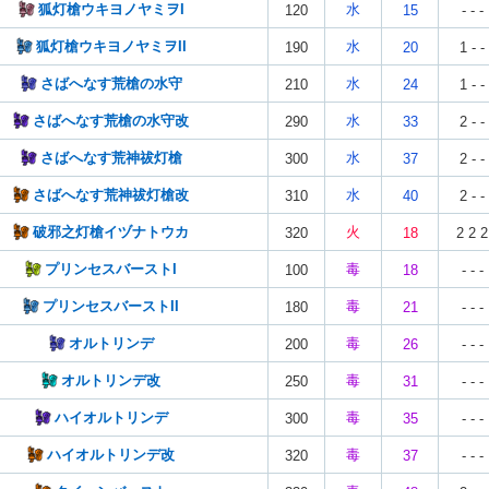
狐灯槍ウキヨノヤミヲI
水
120
15
- - -
狐灯槍ウキヨノヤミヲII
水
190
20
1 - -
さばへなす荒槍の水守
水
210
24
1 - -
さばへなす荒槍の水守改
水
290
33
2 - -
さばへなす荒神祓灯槍
水
300
37
2 - -
さばへなす荒神祓灯槍改
水
310
40
2 - -
破邪之灯槍イヅナトウカ
火
320
18
2 2 2
プリンセスバーストI
毒
100
18
- - -
プリンセスバーストII
毒
180
21
- - -
オルトリンデ
毒
200
26
- - -
オルトリンデ改
毒
250
31
- - -
ハイオルトリンデ
毒
300
35
- - -
ハイオルトリンデ改
毒
320
37
- - -