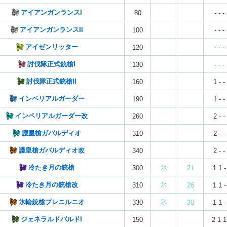
アイアンガンランスI
80
- - -
アイアンガンランスII
100
- - -
アイゼンリッター
120
- - -
討伐隊正式銃槍I
130
- - -
討伐隊正式銃槍II
160
1 - -
インペリアルガーダー
190
1 - -
インペリアルガーダー改
260
2 - -
護皇槍ガバルディオ
310
2 - -
護皇槍ガバルディオ改
340
2 - -
冷たき月の銃槍
氷
300
21
1 1 -
冷たき月の銃槍改
氷
310
26
1 1 -
氷輪銃槍プレニルニオ
氷
330
30
1 1 -
ジェネラルドパルドI
150
2 1 1