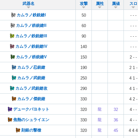
武器名
攻撃
属性
属値
スロ
カムラノ鉄銃鎗I
50
- - -
カムラノ鉄銃鎗II
60
- - -
カムラノ鉄銃鎗III
90
- - -
カムラノ鉄銃鎗IV
140
- - -
カムラノ鉄銃鎗V
150
2 - -
カムラノ忍銃鎗
190
2 1 -
カムラノ武銃鎗
250
4 1 -
カムラノ武銃鎗改
290
4 1 -
カムラノ傑銃鎗
330
4 2 -
デュークバヨネット
龍
320
32
4 - -
焦熱のシュライエン
龍
330
36
4 - -
刻銀の撃槍
龍
320
45
4 4 4