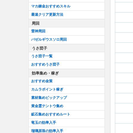
マカ錬金おすすめスキル
最速クリア更新方法
周回
雷神周回
バゼルギウスソロ周回
うさ団子
うさ団子一覧
おすすめうさ団子
効率集め・稼ぎ
おすすめ金策
カムラポイント稼ぎ
素材集めピックアップ
黄金霊テントウ集め
鉱石集めおすすめルート
竜玉の効率入手
瑠璃原珠の効率入手