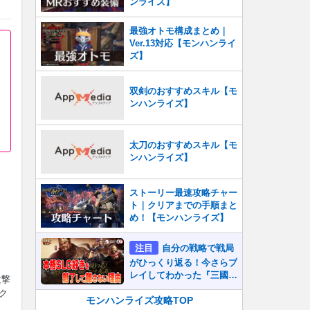
ンライズ】
最強オトモ構成まとめ｜
Ver.13対応【モンハンライ
ズ】
双剣のおすすめスキル【モ
ンハンライズ】
太刀のおすすめスキル【モ
ンハンライズ】
ストーリー最速攻略チャー
ト｜クリアまでの手順まと
め！【モンハンライズ】
注目
自分の戦略で戦局
がひっくり返る！今さらプ
レイしてわかった『三國志
攻撃
真戦』が本格SLG好きを
ク
魅了して離さないワケ
モンハンライズ攻略TOP