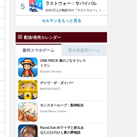
ラストウォー：サバイバル
5
2000万人が熱狂中の『ラストウォー』！ ゾンビの群れをくぐり抜け、超爽快バトルでストレス発散！ 世界は、崩壊の一途を辿ります………ゾンビに支配された世界で生き残るためには、戦うしかありません。 あなたは数少ない生存者として、押し寄せてくるゾンビの群れをせん滅することになります。 「生存者よ、終末世界の救世主になれ！」 ◆一瞬の判断で勝利を掴もう レーンに障害物とゾンビが待ち構えている。 避けるか、破壊するかの二択でゾンビの群れをくぐり抜け、勝利へと進もう！ ◆人類最後の砦を作ろう 基地建設、科学研究、部隊訓練、ゾンビ討伐…… 生存者基地を拠点に、自らの手で未来を切り開こう！ ◆最強チームを結成しよう 仲間となる英雄を集め、自分好みの最強部隊を作り上げよう。 多種多様なスキルを組み合わせ、ゾンビをボコボコにしよう！ ◆2000万人と一緒に楽しもう 終末世界でもチームワークが大切だ。 世界中のプレイヤーと協力し、強大なボスに挑もう！ 簡単だけど奥深い。これが『ラストウォー：サバイバル』だ！
セルランをもっと見る
配信/発売カレンダー
新作スマホゲーム
新作家庭用ゲーム
ONE PIECE 海のごちそうレス
トラン
Bandai Namco
デイヴ・ザ・ダイバー
MINTROCKET
モンスターループ：獣神転生
SuperNova Game
RyzaChat:AIライザと創るあ
なただけのひと夏の夢物語