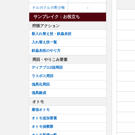
-
ナルガクルガ希少種
サンブレイク：お役立ち
狩猟アクション
新入れ替え技・鉄蟲糸技
入れ替え技一覧
鉄蟲糸技のやり方
周回・やりこみ要素
ディアブロ2頭周回
ラスボス周回
傀異化周回
傀異錬成
オトモ
最強オトモ
オトモ追加要素
オトモ偵察隊
オトモ装備一覧