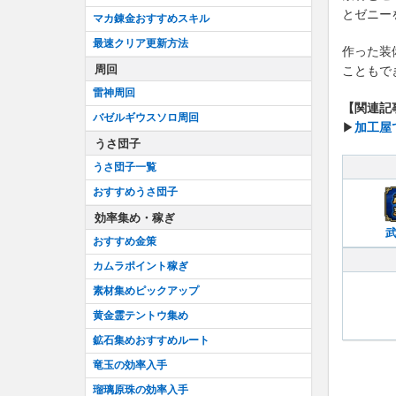
とゼニー
マカ錬金おすすめスキル
最速クリア更新方法
作った装
周回
こともで
雷神周回
【関連記
バゼルギウスソロ周回
▶︎
加工屋
うさ団子
うさ団子一覧
おすすめうさ団子
効率集め・稼ぎ
おすすめ金策
カムラポイント稼ぎ
素材集めピックアップ
黄金霊テントウ集め
鉱石集めおすすめルート
竜玉の効率入手
瑠璃原珠の効率入手