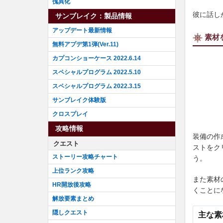
傀異化
彼に話し
サンブレイク：製品情報
アップデート最新情報
素材
無料アプデ第1弾(Ver.11)
カプコンショーケース 2022.6.14
スペシャルプログラム 2022.5.10
スペシャルプログラム 2022.3.15
サンブレイク体験版
クロスプレイ
攻略情報
装備の作
クエスト
ストをク
ストーリー攻略チャート
う。
上位ランク攻略
また素材
HR開放後攻略
くことに
解放要素まとめ
隠しクエスト
主な素