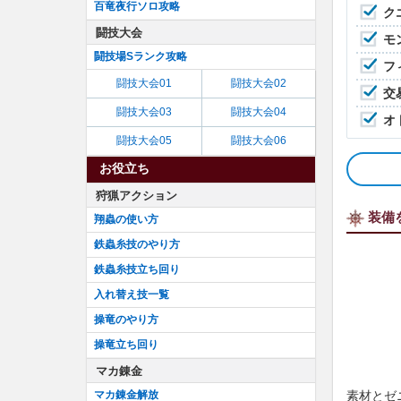
百竜夜行ソロ攻略
ク
闘技大会
モ
闘技場Sランク攻略
フ
闘技大会01
闘技大会02
交
闘技大会03
闘技大会04
オ
闘技大会05
闘技大会06
お役立ち
狩猟アクション
装備
翔蟲の使い方
鉄蟲糸技のやり方
鉄蟲糸技立ち回り
入れ替え技一覧
操竜のやり方
操竜立ち回り
マカ錬金
マカ錬金解放
素材とゼ