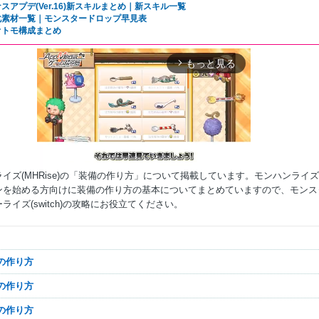
スアプデ(Ver.16)新スキルまとめ｜新スキル一覧
化素材一覧｜モンスタードロップ早見表
オトモ構成まとめ
もっと見る
arrow_forward_ios
イズ(MHRise)の「装備の作り方」について掲載しています。モンハンライ
ンを始める方向けに装備の作り方の基本についてまとめていますので、モンス
ライズ(switch)の攻略にお役立てください。
Mute
備の作り方
結の作り方
石の作り方