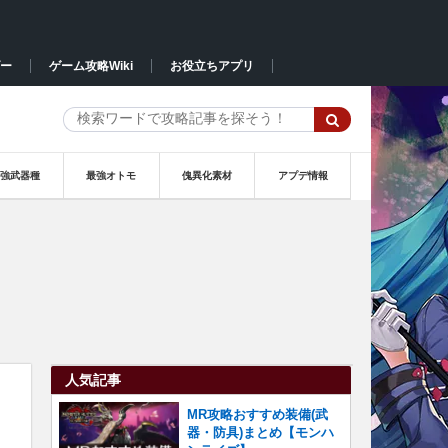
ー
ゲーム攻略Wiki
お役立ちアプリ
最強武器種
最強オトモ
傀異化素材
アプデ情報
人気記事
MR攻略おすすめ装備(武
器・防具)まとめ【モンハ