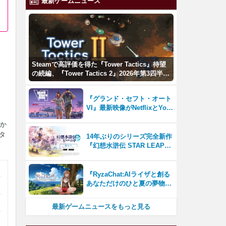
最新ゲームニュース
Steamで高評価を得た『Tower Tactics』待望
の続編、『Tower Tactics 2』2026年第3四半期
に早期アクセス開始
『グランド・セフト・オート
VI』最新映像がNetflixとYou
Tubeに8月27日登場！
ズか
タ
14年ぶりのシリーズ完全新作
『幻想水滸伝 STAR LEAP』
が本日から配信開始！
『RyzaChat:AIライザと創る
あなただけのひと夏の夢物
語』レビュー。会話を中心に
自由な冒険を進めていくシス
最新ゲームニュースをもっと見る
テムはこれまでにない新鮮な
体験が楽しめる【先行プレイ