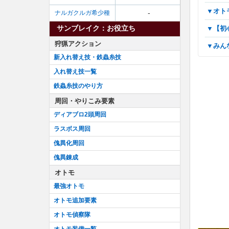
▼オ
-
ナルガクルガ希少種
サンブレイク：お役立ち
▼
狩猟アクション
▼み
新入れ替え技・鉄蟲糸技
入れ替え技一覧
鉄蟲糸技のやり方
周回・やりこみ要素
ディアブロ2頭周回
ラスボス周回
傀異化周回
傀異錬成
オトモ
最強オトモ
オトモ追加要素
オトモ偵察隊
オトモ装備一覧