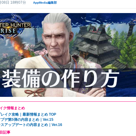
月08日 18時07分
AppMedia編集部
イク情報まとめ
レイク攻略｜最新情報まとめ TOP
プデ第5弾の内容まとめ｜Ver.15
スアップデートの内容まとめ｜Ver.16
目記事