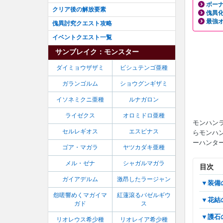
ボーナ
クリア後の解放要素
傀異
最強
傀異討究クエスト攻略
イベントクエスト一覧
サンブレイク：モンスター
ダイミョウザザミ
ビシュテンゴ亜種
ガランゴルム
ショウグンギザミ
イソネミクニ亜種
ルナガロン
ライゼクス
オロミドロ亜種
モンハンラ
セルレギオス
エスピナス
らモンハ
ーハンター
ゴア・マガラ
ヤツカダキ亜種
メル・ゼナ
シャガルマガラ
目次
ガイアデルム
激昂したラージャン
▼装
怨嗟響めくマガイマ
紅蓮滾るバゼルギウ
▼花
ガド
ス
▼護
リオレウス希少種
リオレイア希少種