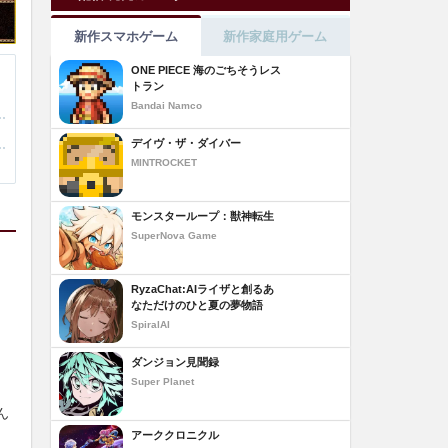
新作スマホゲーム
新作家庭用ゲーム
ONE PIECE 海のごちそうレス
トラン
Bandai Namco
デイヴ・ザ・ダイバー
MINTROCKET
モンスターループ：獣神転生
SuperNova Game
RyzaChat:AIライザと創るあ
なただけのひと夏の夢物語
SpiralAI
ダンジョン見聞録
Super Planet
ん
アーククロニクル