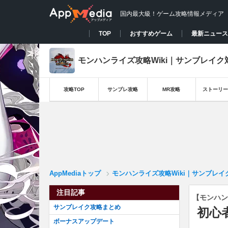
国内最大級！ゲーム攻略情報メディア
TOP
おすすめゲーム
最新ニュース
モンハンライズ攻略Wiki｜サンブレイク
攻略TOP
サンブレ攻略
MR攻略
ストーリー
AppMediaトップ
モンハンライズ攻略Wiki｜サンブレイ
注目記事
【モンハン
サンブレイク攻略まとめ
初心
ボーナスアップデート