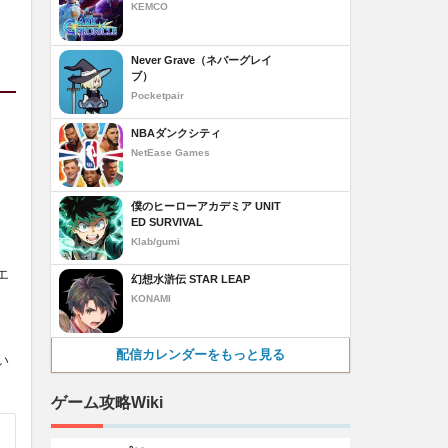
KEMCO
Never Grave（ネバーグレイ
ブ）
Pocketpair
NBAダンクシティ
NetEase Games
僕のヒーローアカデミア UNIT
ED SURVIVAL
Klab/gumi
エ
幻想水滸伝 STAR LEAP
KONAMI
配信カレンダーをもっと見る
い
ゲーム攻略Wiki