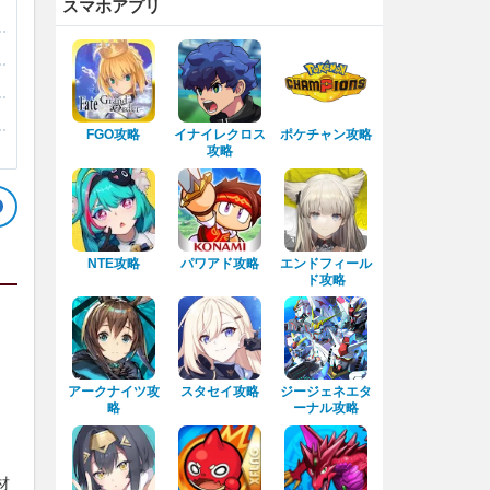
スマホアプリ
FGO攻略
イナイレクロス
ポケチャン攻略
攻略
NTE攻略
パワアド攻略
エンドフィール
ド攻略
アークナイツ攻
スタセイ攻略
ジージェネエタ
略
ーナル攻略
材