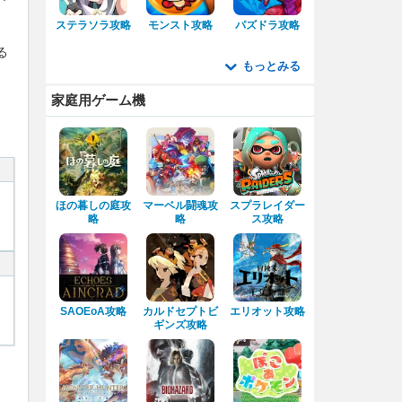
ステラソラ攻略
モンスト攻略
パズドラ攻略
る
もっとみる
家庭用ゲーム機
ほの暮しの庭攻
マーベル闘魂攻
スプラレイダー
略
略
ス攻略
SAOEoA攻略
カルドセプトビ
エリオット攻略
ギンズ攻略