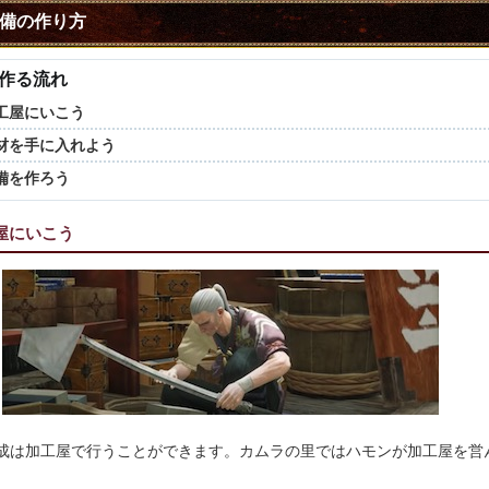
備の作り方
作る流れ
工屋にいこう
材を手に入れよう
備を作ろう
屋にいこう
成は加工屋で行うことができます。カムラの里ではハモンが加工屋を営
。