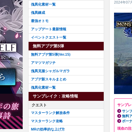
2024年07
傀異化素材一覧
傀異錬成
最強オトモ
アップデート最新情報
イベントクエスト一覧
無料アプデ第5弾
無料アプデ第5弾(Ver.15)
アマツマガツチ
傀異克服シャガルマガラ
アプデ新スキルまとめ
傀異化素材一覧
サンブレイク：攻略情報
クエスト
サンブレ
サンブ
マスターランク解放条件
無料ア
マスターランク攻略
ボーナ
現在の注
MRの効率的な上げ方