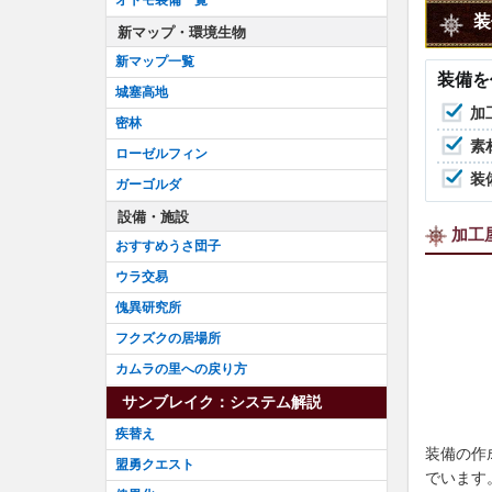
装
新マップ・環境生物
新マップ一覧
装備を
城塞高地
加
密林
素
ローゼルフィン
装
ガーゴルダ
設備・施設
加工
おすすめうさ団子
ウラ交易
傀異研究所
フクズクの居場所
カムラの里への戻り方
サンブレイク：システム解説
疾替え
装備の作
盟勇クエスト
でいます