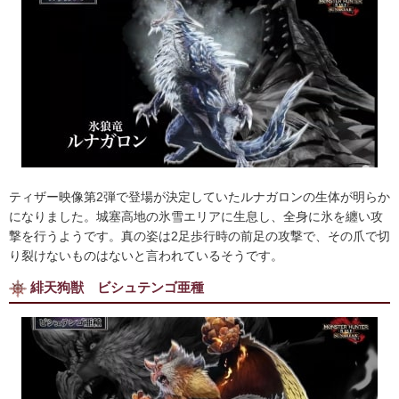
ティザー映像第2弾で登場が決定していたルナガロンの生体が明らか
になりました。城塞高地の氷雪エリアに生息し、全身に氷を纏い攻
撃を行うようです。真の姿は2足歩行時の前足の攻撃で、その爪で切
り裂けないものはないと言われているそうです。
緋天狗獣 ビシュテンゴ亜種