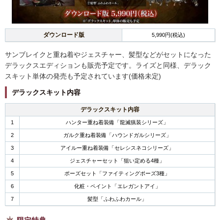
ダウンロード版
5,990円(税込)
サンブレイクと重ね着やジェスチャー、髪型などがセットになった
デラックスエディションも販売予定です。ライズと同様、デラック
スキット単体の発売も予定されています(価格未定)
デラックスキット内容
デラックスキット内容
1
ハンター重ね着装備「龍滅猟装シリーズ」
2
ガルク重ね着装備「ハウンドガルシリーズ」
3
アイルー重ね着装備「セレシスネコシリーズ」
4
ジェスチャーセット「狙い定める4種」
5
ポーズセット「ファイティングポーズ3種」
6
化粧・ペイント「エレガントアイ」
7
髪型「ふわふわカール」