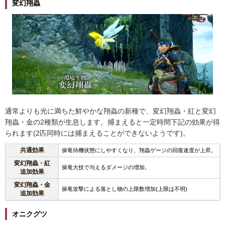
変幻翔蟲
通常よりも光に満ちた鮮やかな翔蟲の新種で、変幻翔蟲・紅と変幻
翔蟲・金の2種類が生息します。捕まえると一定時間下記の効果が得
られます(2匹同時には捕まえることができないようです)。
共通効果
操竜待機状態にしやすくなり、翔蟲ゲージの回復速度が上昇。
変幻翔蟲・紅
操竜大技で与えるダメージの増加。
追加効果
変幻翔蟲・金
操竜攻撃による落とし物の上限数増加(上限は不明)
追加効果
オニクグツ