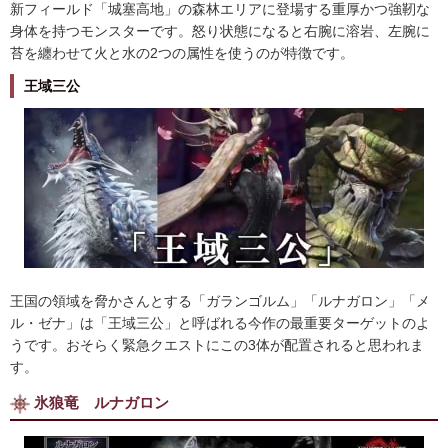
新フィールド「城塞高地」の森林エリアに登場する重厚かつ強靭な
身体を持つモンスターです。怒り状態になると右腕に溶岩、左腕に
苔を纏わせて火と水の2つの属性を使うのが特徴です。
王域三公
王国の領域を脅かさんとする「ガランゴルム」「ルナガロン」「メ
ル・ゼナ」は「王域三公」と呼ばれる今作の最重要ターゲットのよ
うです。おそらく緊急クエストにこの3体が配置されると思われま
す。
氷狼竜 ルナガロン