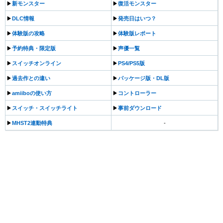
▶︎
新モンスター
▶︎
復活モンスター
▶︎
DLC情報
▶︎
発売日はいつ？
▶︎
体験版の攻略
▶︎
体験版レポート
▶︎
予約特典・限定版
▶︎
声優一覧
▶︎
スイッチオンライン
▶︎
PS4/PS5版
▶︎
過去作との違い
▶︎
パッケージ版・DL版
▶︎
amiiboの使い方
▶︎
コントローラー
▶︎
スイッチ・スイッチライト
▶︎
事前ダウンロード
▶︎
MHST2連動特典
-