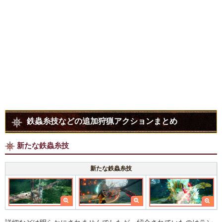
鉄蟲糸技などの追加狩猟アクションまとめ
新たな鉄蟲糸技
新たな鉄蟲糸技