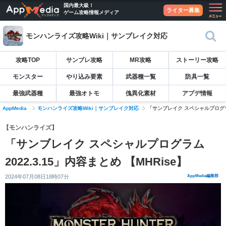
国内最大級！
ライター募集
ゲーム攻略情報メディア
モンハンライズ攻略Wiki｜サンブレイク対応
攻略TOP
サンブレ攻略
MR攻略
ストーリー攻略
モンスター
やり込み要素
武器種一覧
防具一覧
最強武器種
最強オトモ
傀異化素材
アプデ情報
AppMedia
モンハンライズ攻略Wiki｜サンブレイク対応
「サンブレイク スペシャルプログラム 
【モンハンライズ】
「サンブレイク スペシャルプログラム
2022.3.15」内容まとめ 【MHRise】
2024年07月08日18時07分
AppMedia編集部