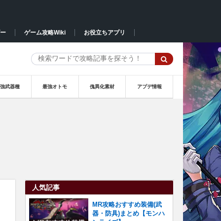
ー
ゲーム攻略Wiki
お役立ちアプリ
最強武器種
最強オトモ
傀異化素材
アプデ情報
人気記事
MR攻略おすすめ装備(武
器・防具)まとめ【モンハ