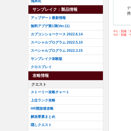
傀異化
デ
サンブレイク：製品情報
携
アップデート最新情報
無料アプデ第1弾(Ver.11)
※1：別途「Joy
カプコンショーケース 2022.6.14
※2：別途「
スペシャルプログラム 2022.5.10
スペシャルプログラム 2022.3.15
サンブレイク体験版
クロスプレイ
攻略情報
クエスト
ストーリー攻略チャート
上位ランク攻略
HR開放後攻略
解放要素まとめ
隠しクエスト