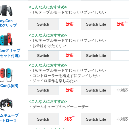
<こんな人におすすめ>
・TV/テーブルモードでじっくりプレイしたい
Joy-Con
※1
Switch
対応
Switch Lite
対応
電グリップ
<こんな人におすすめ>
・TV/テーブルモードでじっくりプレイしたい
・お金はかけたくない
-Conグリップ
対応
体セット付属)
Switch
Switch Lite
–
<こんな人におすすめ>
・TV/テーブルモードでじっくりプレイしたい
・コントローラーを構えずにプレイしたい
・ジャイロ操作を楽しみたい
Con(L)/(R)
Switch
対応
Switch Lite
非対応
<こんな人におすすめ>
・ゲームキューブのヘビーユーザー
ムキューブ
※2
対応
非対応
Switch
Switch Lite
ントローラ