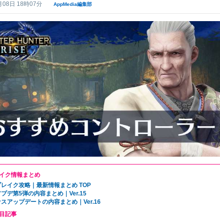
月08日 18時07分
AppMedia編集部
イク情報まとめ
レイク攻略｜最新情報まとめ TOP
プデ第5弾の内容まとめ｜Ver.15
スアップデートの内容まとめ｜Ver.16
目記事