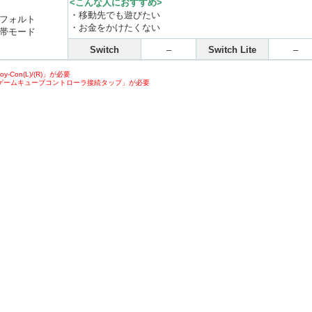
<こんな人におすすめ>
・移動先でも遊びたい
フォルト
・お金をかけたくない
帯モード
Switch
–
Switch Lite
–
-Con(L)/(R)」が必要
ゲームキューブコントローラ接続タップ」が必要