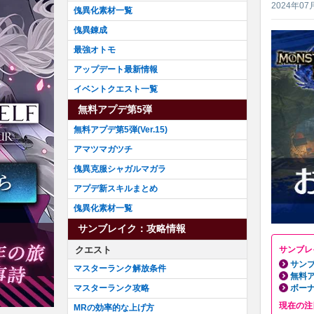
2024年07
傀異化素材一覧
傀異錬成
最強オトモ
アップデート最新情報
イベントクエスト一覧
無料アプデ第5弾
無料アプデ第5弾(Ver.15)
アマツマガツチ
傀異克服シャガルマガラ
アプデ新スキルまとめ
傀異化素材一覧
サンブレイク：攻略情報
クエスト
サンブレ
サンブ
マスターランク解放条件
無料ア
マスターランク攻略
ボーナ
現在の注
MRの効率的な上げ方