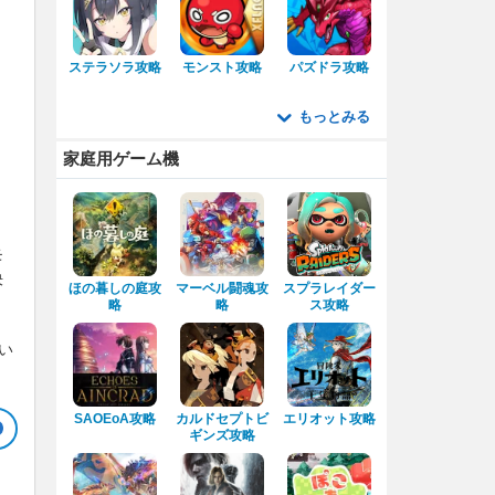
ステラソラ攻略
モンスト攻略
パズドラ攻略
もっとみる
家庭用ゲーム機
モ
決
ほの暮しの庭攻
マーベル闘魂攻
スプラレイダー
略
略
ス攻略
い
SAOEoA攻略
カルドセプトビ
エリオット攻略
ギンズ攻略