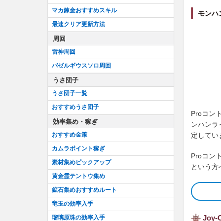
マカ錬金おすすめスキル
モンハ
最速クリア更新方法
周回
雷神周回
バゼルギウスソロ周回
うさ団子
うさ団子一覧
おすすめうさ団子
Proコ
効率集め・稼ぎ
ンハンラ
おすすめ金策
定してい
カムラポイント稼ぎ
Proコ
素材集めピックアップ
という方
黄金霊テントウ集め
鉱石集めおすすめルート
竜玉の効率入手
Joy
瑠璃原珠の効率入手