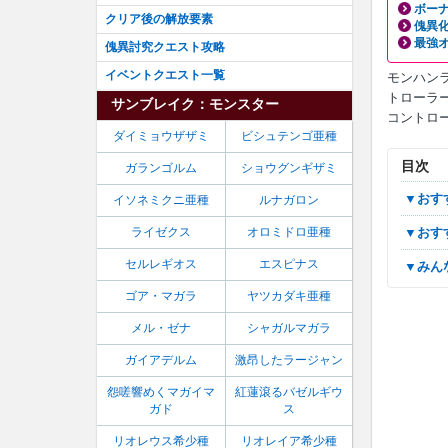
ボーナ
クリア後の解放要素
傀異
最強
傀異討究クエスト攻略
イベントクエスト一覧
モンハンラ
トローラー
サンブレイク：モンスター
コントロ
ダイミョウザザミ
ビシュテンゴ亜種
目次
ガランゴルム
ショウグンギザミ
▼お
イソネミクニ亜種
ルナガロン
ライゼクス
オロミドロ亜種
▼お
セルレギオス
エスピナス
▼み
ゴア・マガラ
ヤツカダキ亜種
メル・ゼナ
シャガルマガラ
ガイアデルム
激昂したラージャン
怨嗟響めくマガイマ
紅蓮滾るバゼルギウ
ガド
ス
リオレウス希少種
リオレイア希少種