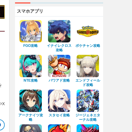
スマホアプリ
FGO攻略
イナイレクロス
ポケチャン攻略
攻略
NTE攻略
パワアド攻略
エンドフィール
を
ド攻略
やX
アークナイツ攻
スタセイ攻略
ジージェネエタ
略
ーナル攻略