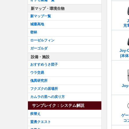
新マップ・環境生物
新マップ一覧
城塞高地
充
密林
ローゼルフィン
ガーゴルダ
Joy
(本
設備・施設
おすすめうさ団子
ウラ交易
傀異研究所
Joy-
フクズクの居場所
カムラの里への戻り方
サンブレイク：システム解説
疾替え
ゲー
コ
盟勇クエスト