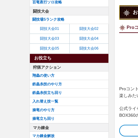
百竜夜行ソロ攻略
闘技大会
お
闘技場Sランク攻略
Pr
闘技大会01
闘技大会02
闘技大会03
闘技大会04
闘技大会05
闘技大会06
お役立ち
狩猟アクション
翔蟲の使い方
鉄蟲糸技のやり方
Proコ
鉄蟲糸技立ち回り
楽しみた
入れ替え技一覧
公式ライ
操竜のやり方
BOX3
操竜立ち回り
マカ錬金
マカ錬金解放