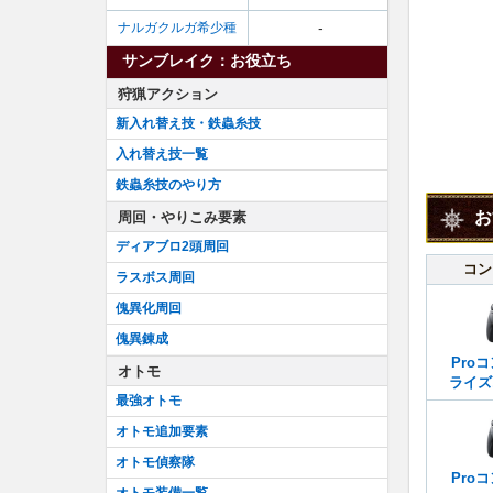
-
ナルガクルガ希少種
サンブレイク：お役立ち
狩猟アクション
新入れ替え技・鉄蟲糸技
入れ替え技一覧
鉄蟲糸技のやり方
お
周回・やりこみ要素
ディアブロ2頭周回
コン
ラスボス周回
傀異化周回
傀異錬成
Pro
オトモ
ライズ
最強オトモ
オトモ追加要素
オトモ偵察隊
Pro
オトモ装備一覧