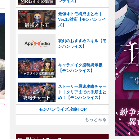
ンライズ】
最強オトモ構成まとめ｜
Ver.13対応【モンハンライ
ズ】
双剣のおすすめスキル【モ
ンハンライズ】
キャラメイク投稿掲示板
【モンハンライズ】
ストーリー最速攻略チャー
ト｜クリアまでの手順まと
め！【モンハンライズ】
モンハンライズ攻略TOP
もっとみる