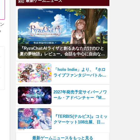
最新ゲームニュース
コン
る
『RyzaChat:AIライザと創るあなただけのひと
夏の夢物語』レビュー。会話を中心に自由な冒
険を進めていくシステムはこれまでにない新鮮
な体験が楽しめる【先行プレイレポート】
「holo Indie」より、『ホロ
ライブファンタジーバトル』
をNintendo Switch・Steam
で8月7日発売！
2027年発売予定サイバーノワ
ール・アドベンチャー『Moo
nHack（ムーンハック）』東
京ゲームダンジョン13出展！
『TERBIS(テルビス)』コミッ
クマーケット108出展、日本
のゲームファンとの交流を強
化
最新ゲームニュースをもっと見る