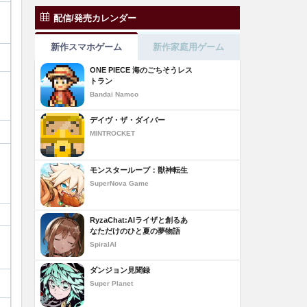
配信/発売カレンダー
新作スマホゲーム
新作家庭用ゲーム
ONE PIECE 海のごちそうレス
トラン
Bandai Namco
デイヴ・ザ・ダイバー
MINTROCKET
モンスターループ：獣神転生
SuperNova Game
RyzaChat:AIライザと創るあ
なただけのひと夏の夢物語
SpiralAI
ダンジョン見聞録
Super Planet