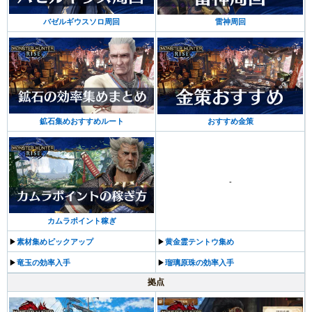
バゼルギウスソロ周回
雷神周回
鉱石集めおすすめルート
おすすめ金策
-
カムラポイント稼ぎ
▶︎
素材集めピックアップ
▶︎
黄金霊テントウ集め
▶︎
竜玉の効率入手
▶︎
瑠璃原珠の効率入手
拠点