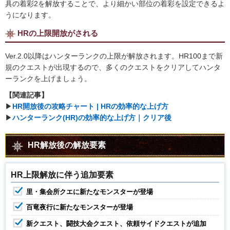
具の着彩2を解放することで、より細かい部位の着彩を設定できるよ
うになります。
HRの上限開放がされる
Ver.2.0以降はハンターランクの上限が解放されます。HR100まで新
規のクエストが出現するので、多くのクエストをクリアしてハンタ
ーランクを上げましょう。
【関連記事】
▶︎
HR開放後の攻略チャート | HRの効率的な上げ方
▶︎
ハンターランク(HR)の効率的な上げ方｜クリア後
HR解放後の解放要素
HR上限解放に伴う追加要素
里・集会所クエに新たなモンスターが登場
百竜夜行に新たなモンスターが登場
新クエスト、闘技大会クエスト、依頼サイドクエストが追加