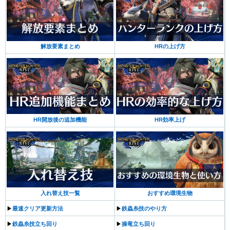
解放要素まとめ
HRの上げ方
HR開放後の追加機能
HR効率上げ
入れ替え技一覧
おすすめ環境生物
▶︎
最速クリア更新方法
▶︎
鉄蟲糸技のやり方
▶︎
鉄蟲糸技立ち回り
▶︎
操竜立ち回り