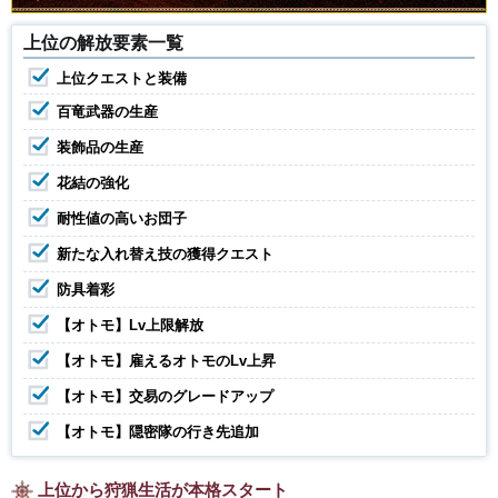
上位の解放要素一覧
上位クエストと装備
百竜武器の生産
装飾品の生産
花結の強化
耐性値の高いお団子
新たな入れ替え技の獲得クエスト
防具着彩
【オトモ】Lv上限解放
【オトモ】雇えるオトモのLv上昇
【オトモ】交易のグレードアップ
【オトモ】隠密隊の行き先追加
上位から狩猟生活が本格スタート