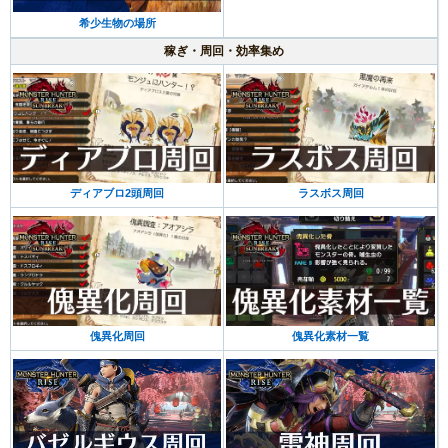
希少生物の場所
稼ぎ・周回・効率集め
ディアブロ2頭周回
ラスボス周回
傀異化周回
傀異化素材一覧