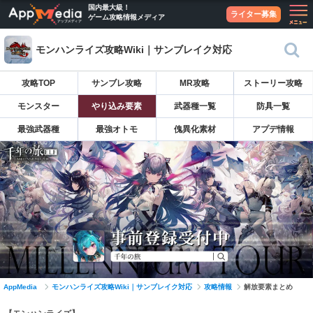
国内最大級！
ライター募集
ゲーム攻略情報メディア
モンハンライズ攻略Wiki｜サンブレイク対応
攻略TOP
サンブレ攻略
MR攻略
ストーリー攻略
モンスター
やり込み要素
武器種一覧
防具一覧
最強武器種
最強オトモ
傀異化素材
アプデ情報
AppMedia
モンハンライズ攻略Wiki｜サンブレイク対応
攻略情報
解放要素まとめ