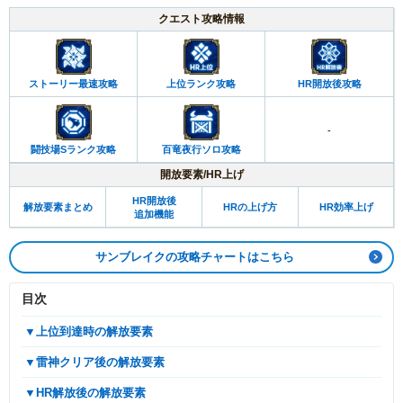
クエスト攻略情報
ストーリー最速攻略
上位ランク攻略
HR開放後攻略
-
闘技場Sランク攻略
百竜夜行ソロ攻略
開放要素/HR上げ
HR開放後
解放要素まとめ
HRの上げ方
HR効率上げ
追加機能
サンブレイクの攻略チャートはこちら
目次
▼上位到達時の解放要素
▼雷神クリア後の解放要素
▼HR解放後の解放要素