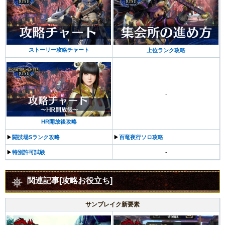
ストーリー攻略チャート
上位ランク攻略
-
HR開放後攻略
▶︎
闘技場Sランク攻略
▶︎
百竜夜行ソロ攻略
▶︎
特別許可試験
-
関連記事[攻略お役立ち]
サンブレイク新要素