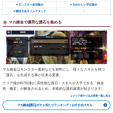
▼モンスター金冠集め
▼古めかしい手記集め
▼闘技大会タイムアタック
–
マカ錬金で優秀な護石を集める
マカ錬金はモンスター素材などを材料にし、様々なスキルを持つ
「護石」を生成する事が出来る要素。
クリア後(HR7到達)に高性能な護石・スキルが入手できる「錬金
術・幽玄」が解放されるため、本格的な護石厳選が始まります。
▲クリア後やり込み要素一覧に戻る
マカ錬金(護石)ガチャ当たりランキング｜おすすめスキル