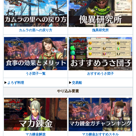
カムラの里への戻り方
傀異研究所
うさ団子一覧
おすすめうさ団子
▶︎
よろず料理
▶︎
交易船
やり込み要素
マカ錬金解放
マカ錬金おすすめスキル