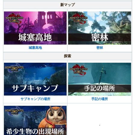
新マップ
城塞高地
密林
探索
サブキャンプの場所
手記の場所
-