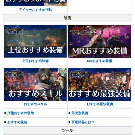
アイルーおすすめ行動
装備
上位おすすめ装備
MRおすすめ装備
おすすめスキル
おすすめ最強装備
▶︎
序盤おすすめ装備
▶︎
男女別装備
▶︎
おすすめ花結
▶︎
百竜武器とは？
ツール