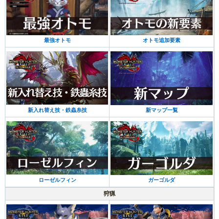
最強オトモ
オトモ追加要素
新入れ替え技・鉄蟲糸技
新マップ一覧
ローゼルフィン
ガーゴルダ
狩猟